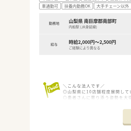
車通勤可
扶養内勤務OK
大手チェーン以外
山梨県 南巨摩郡南部町
勤務地
内船駅 (JR身延線)
時給2,000円～2,500円
給与
ご経験により異なる
＼こんな法人です／
◎山梨県に10店舗程度展開して
◎患者さんに寄り添う姿勢を大
◎社員ひとりひとりが患者さん
地域のかかりつけ薬局を目指し
◎訪問在宅にも対応しています
◎カフェ併設店もあり、患者様
健康相談へ来やすいような取り