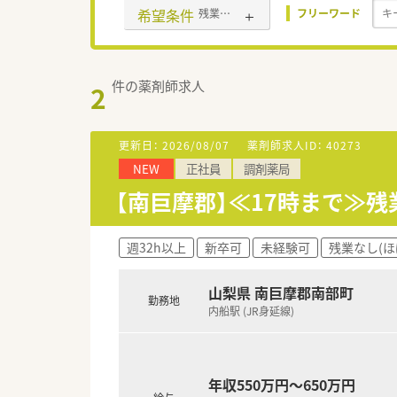
希望条件
残業なし(ほぼなし含む)
フリーワード
件の薬剤師求人
2
更新日：
2026/08/07
薬剤師求人ID：
40273
NEW
正社員
調剤薬局
【南巨摩郡】≪17時まで≫
週32h以上
新卒可
未経験可
残業なし(ほ
山梨県 南巨摩郡南部町
勤務地
内船駅 (JR身延線)
年収550万円～650万円