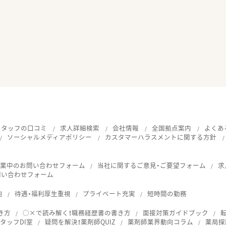
スタッフの口コミ
求人詳細検索
会社情報
全国拠点案内
よくあ
ソーシャルメディアポリシー
カスタマーハラスメントに関する方針
就業中のお問い合わせフォーム
当社に関するご意見・ご要望フォーム
求
問い合わせフォーム
向
待遇・福利厚生重視
プライベート充実
短時間の勤務
き方
○×で読み解く！職務経歴書の書き方
面接対策ガイドブック
タッフDI室
疑問を解決！薬剤師QUIZ
薬剤師業界動向コラム
薬局探