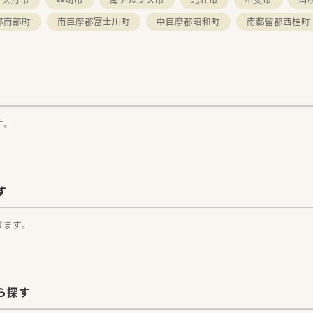
郡南部町
南巨摩郡富士川町
中巨摩郡昭和町
南都留郡西桂町
す。
す
けます。
ら探す