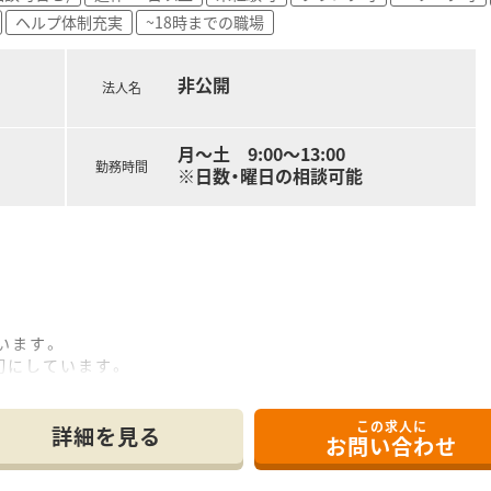
ヘルプ体制充実
~18時までの職場
非公開
法人名
月～土 9:00～13:00
勤務時間
※日数・曜日の相談可能
います。
切にしています。
のために何ができるかを考え
ています
この求人に
詳細を見る
お問い合わせ
が気軽に
組みをしております