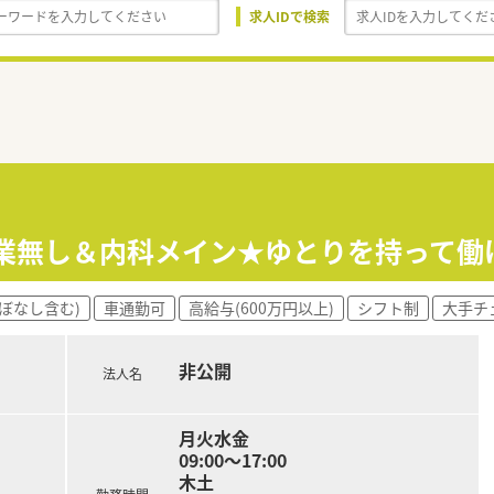
求人IDで検索
残業無し＆内科メイン★ゆとりを持って働
ぼなし含む)
車通勤可
高給与(600万円以上)
シフト制
大手チ
非公開
法人名
月火水金
09:00～17:00
木土