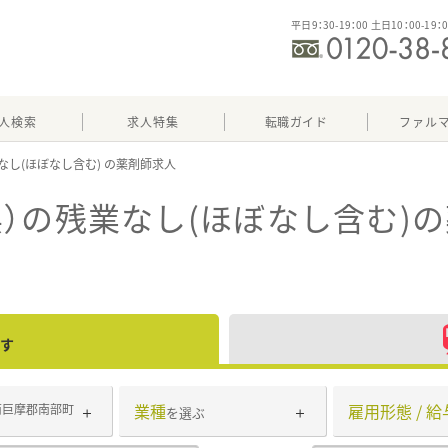
平日9：30-19：00 土日10：00-19：
人検索
求人特集
転職ガイド
ファル
なし(ほぼなし含む)
）の残業なし(ほぼなし含む)
の
す
業種
雇用形態 / 給
南巨摩郡南部町
を選ぶ