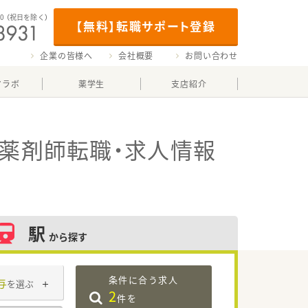
00
（祝日を除く）
【無料】転職サポート登録
企業の皆様へ
会社概要
お問い合わせ
マラボ
薬学生
支店紹介
薬剤師転職・求人情報
駅
から探す
条件に合う求人
与
を選ぶ
2
件を