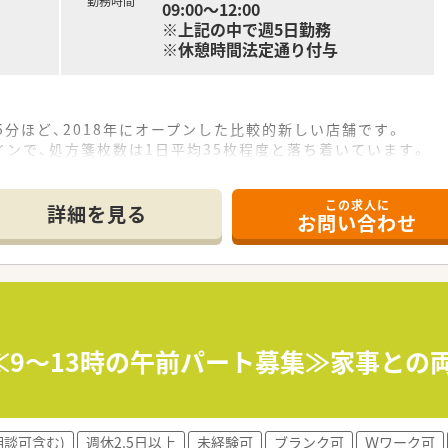
勤務時間
09:00～12:00
※上記の中で週5日勤務
※休憩時間法定通り付与
5分ほど、2018年にオープンした比較的新しい店舗です。
ンで、処方箋枚数は1日平均35枚程度と落ち着いています。
が在籍し、協力しながら業務にあたっています。
この求人に
詳細を見る
お問い合わせ
木曜・土曜は12時までと、終業時間が早いのが特徴です。
時間から10時間程度と、非常に少ない水準です。
程度あり、夏季休暇（3日）や年末年始休暇（4日）もございます。
薬局を展開し、地域のかかりつけ薬局を目指しています。
男性の育休取得も推奨するなど、子育て支援が手厚いです。
≪9～13時の午前パート募集≫家事との
しており、離職率が低く、長く働ける環境が特徴です。
相談可含む)
週休2.5日以上
未経験可
ブランク可
Ｗワーク可