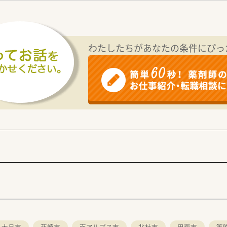
CT化を進めています
を導入している店舗もあり、
の安全性を確保をしております
わたしたちがあなたの条件にぴっ
渡し、オンライン服薬指導などにも
大月市
韮崎市
南アルプス市
北杜市
甲斐市
笛