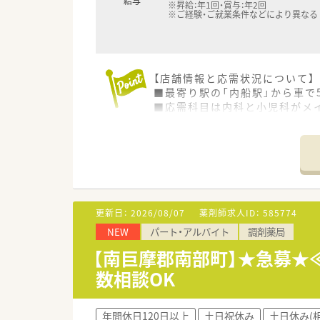
給与
※昇給：年1回・賞与：年2回
※ご経験・ご就業条件などにより異なる
【店舗情報と応需状況について】
■最寄り駅の「内船駅」から車で
■応需科目は内科と小児科がメイ
■薬剤師は常勤1名とパート1名
【勤務実態について】
■平日の開局時間は17時まで、
■法人全体の残業時間は月平均5
■年間休日は114日から116日
更新日：
2026/08/07
薬剤師求人ID：
585774
【法人特徴について】
NEW
パート・アルバイト
調剤薬局
■山梨県を中心に12店舗の調剤
■法人として託児所を保有し、
【南巨摩郡南部町】★急募★
■勤続40年以上の従業員も在籍
数相談OK
年間休日120日以上
土日祝休み
土日休み(