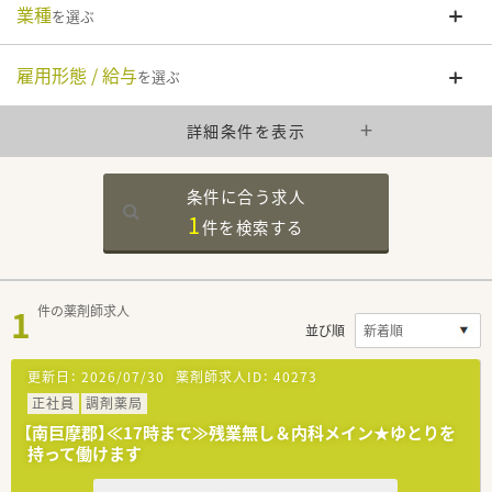
業種
を選ぶ
雇用形態 / 給与
を選ぶ
詳細条件を表示
条件に合う求人
1
件を
検索する
1
件の薬剤師求人
並び順
更新日：
2026/07/30
薬剤師求人ID：
40273
正社員
調剤薬局
【南巨摩郡】≪17時まで≫残業無し＆内科メイン★ゆとりを
持って働けます