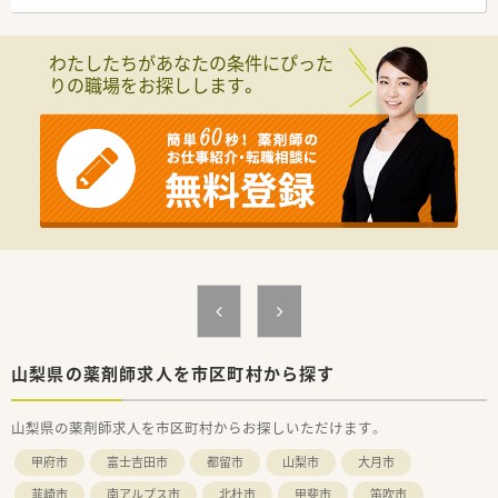
【勤務実態について】
■平日の開局時間は17時まで、木曜・土曜は12時までと、終業時
わたしたちがあなたの条件にぴった
間が早いのが特徴です。
りの職場をお探しします。
■法人全体の残業時間は月平均5時間から10時間程度と、非常に
少ない水準です。
■年間休日は114日から116日程度あり、夏季休暇（3日）や年末
年始休暇（4日）もございます。
【法人特徴について】
■山梨県を中心に12店舗の調剤薬局を展開し、地域のかかりつ
け薬局を目指しています。
■法人として託児所を保有し、男性の育休取得も推奨するなど、
子育て支援が手厚いです。
■勤続40年以上の従業員も在籍しており、離職率が低く、長く働
ける環境が特徴です。
山梨県の薬剤師求人を市区町村から探す
山梨県の薬剤師求人を市区町村からお探しいただけます。
甲府市
富士吉田市
都留市
山梨市
大月市
韮崎市
南アルプス市
北杜市
甲斐市
笛吹市