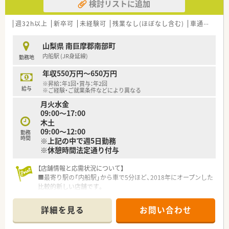
検討リストに追加
週32h以上
新卒可
未経験可
残業なし(ほぼなし含む)
車通勤可
高
山梨県 南巨摩郡南部町
内船駅 (JR身延線)
勤務地
年収550万円～650万円
※昇給：年1回・賞与：年2回
給与
※ご経験・ご就業条件などにより異なる
月火水金
09:00～17:00
木土
09:00～12:00
勤務
時間
※上記の中で週5日勤務
※休憩時間法定通り付与
【店舗情報と応需状況について】
■最寄り駅の「内船駅」から車で5分ほど、2018年にオープンした
比較的新しい店舗です。
■応需科目は内科と小児科がメインで、処方箋枚数は1日平均35
枚程度と落ち着いています。
詳細を見る
お問い合わせ
■薬剤師は常勤1名とパート1名が在籍し、協力しながら業務に
あたっています。