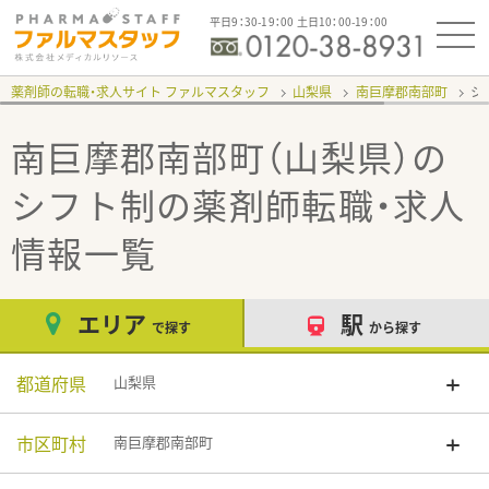
平日9：30-19：00 土日10：00-19：00
薬剤師の転職・求人サイト ファルマスタッフ
山梨県
南巨摩郡南部町
シ
南巨摩郡南部町（山梨県）の
シフト制
の薬剤師転職・求人
情報一覧
エリア
駅
で探す
から探す
都道府県
山梨県
市区町村
南巨摩郡南部町