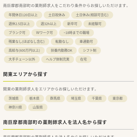
南巨摩郡南部町の薬剤師求人をこだわり条件からお探しいただけます。
年間休日120日以上
土日祝休み
土日休み(相談可含む)
週休2.5日以上
週32h以上
新卒可
未経験可
ブランク可
Ｗワーク可
~18時までの職場
残業なし(ほぼなし含む)
転勤なし
車通勤可
高給与(600万円以上)
扶養内勤務OK
シフト制
大手チェーン以外
ヘルプ体制充実
在宅
関東エリアから探す
関東の薬剤師求人をエリアからお探しいただけます。
茨城県
栃木県
群馬県
埼玉県
千葉県
東京都
神奈川県
山梨県
南巨摩郡南部町の薬剤師求人を法人名から探す
南巨摩郡南部町の薬剤師求人を法人名からお探しいただけます。