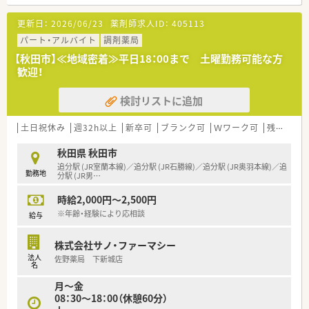
地域の皆様の健康増進のお手伝いを担う薬剤師として活躍した
い、プライベート充実も図りたい方にはオススメの求人です。♪
更新日：
2026/06/23
薬剤師求人ID：
405113
≪こんな店舗です≫
パート・アルバイト
調剤薬局
近隣にある複数の病院・クリニックから処方箋が来ています。患
【秋田市】≪地域密着≫平日18：00まで 土曜勤務可能な方
者の年齢層はお年寄りから子供まで幅広く、様々な経験を積むこ
歓迎！
とが可能です。
検討リストに追加
土日祝休み
週32h以上
新卒可
ブランク可
Ｗワーク可
残業なし(ほぼなし含む)
秋田県 秋田市
追分駅 (JR室蘭本線)／追分駅 (JR石勝線)／追分駅 (JR奥羽本線)／追
勤務地
分駅 (JR男
…
時給2,000円～2,500円
※年齢・経験により応相談
給与
株式会社サノ・ファーマシー
法人
佐野薬局 下新城店
名
月～金
08：30～18：00（休憩60分）