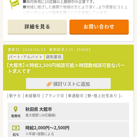
■県内各地に10店舗以上展開中の企業です。
■地域に根ざした展開で地域の方とより深く、より密接なコミュ
ニケーケションで信用を築くことを目指しています。
■居宅支援事業にも積極的に取り組んでいる薬局です。
■海も近くアウトドア派な薬剤師さんにもオススメできる求人
詳細を見る
お問い合わせ
です!
更新日：
2026/06/23
薬剤師求人ID：
398083
パート・アルバイト
調剤薬局
【大館市】≪時給2,500円相談可能≫時間数相談可能なパー
ト求人です
検討リストに追加
駅チカ
未経験可
ブランク可
車通勤可
寮・借上社宅あり
教育制度
秋田県 大館市
東大館駅 (JR花輪線)
勤務地
時給2,000円～2,500円
※年齢・経験による
給与