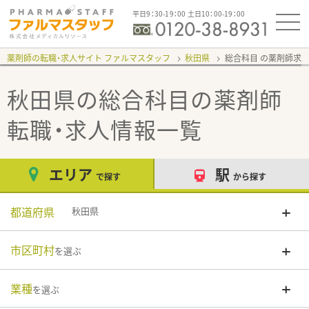
平日9：30-19：00 土日10：00-19：00
薬剤師の転職・求人サイト ファルマスタッフ
秋田県
総合科目
秋田県の総合科目
の薬剤師
転職・求人情報一覧
エリア
駅
で探す
から探す
都道府県
秋田県
市区町村
を選ぶ
業種
を選ぶ