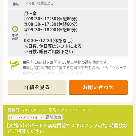
※年齢・経験による
給与
月～金
①08：30～17：30（休憩60分）
②08：30～17：30（休憩60分）
③09：30～18：00（休憩60分）
土
勤務
時間
08：30～12：30（休憩なし）
※日数、休日等はシフトによる
※日数、曜日ご相談下さい
■県内に6店舗を展開する、地元特化の調剤薬局です。
■総合病院の門前に位置する店舗が半数を占め、さらにグループ
会社も経営しており、安定しています。
■会社独自のネットワークの構築、さらなる薬局展開により今後
も飛躍が期待できる企業です！
詳細を見る
お問い合わせ
更新日：
2026/06/23
薬剤師求人ID：
416458
パート・アルバイト
調剤薬局
【大館市】≪パート≫病院門前でスキルアップ可能！時間数な
どご相談ください