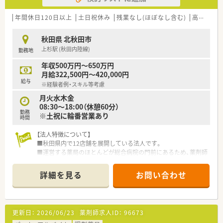
【募集背景と求める人物像について】
■増員による募集で、地元に根差して長期的に勤務していただけ
年間休日120日以上
土日祝休み
残業なし(ほぼなし含む)
高給与(600万円以上)
る薬剤師を求めております。
■年齢は30代までの方を主な対象としていますが、40代以上の
秋田県 北秋田市
方も経験やスキルに応じて応相談可能です。
上杉駅 (秋田内陸線)
勤務地
■車をお持ちでない方もバスステーションが隣接しているため、
通勤しやすい立地を活かして勤務したい方を歓迎いたします。
年収500万円～650万円
月給322,500円～420,000円
【求人情報について】
給与
※経験者例・スキル等考慮
■給与は経験やスキルに応じて450万円から550万円で提示さ
れ、最大で650万円も目指せるレンジがございます。
月火水木金
■昇給は年1回4月にあり、賞与は年2回で計4ヶ月分の実績があ
08:30～18:00（休憩60分）
勤務
り、前年度は年3回4.5ヶ月分支給実績がございます。
※土祝に輪番営業あり
時間
■通勤手当は上限50,000円、住宅手当15,000円、家族手当、時間
外手当など各種手当が充実しています。
【法人特徴について】
■秋田県内で12店舗を展開している法人です。
■運営する薬局のほとんどが総合病院の門前にあるため、薬剤師
として幅広いスキルアップが見込めます。
■地域の皆様に愛される薬局づくりを目指しており、在宅訪問に
詳細を見る
お問い合わせ
も力を入れ地域医療に貢献しています。
【店舗情報と応需状況について】
■秋田県北秋田市に位置するこの店舗は、秋田内陸線の上杉駅か
更新日：
2026/06/23
薬剤師求人ID：
96673
ら車で10分ほどの距離にございます。