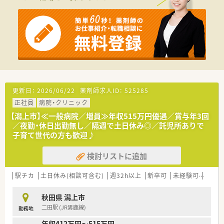
応需しており、1日あたりの平均枚数は約120枚です。
■広範な薬理知識が求められる総合科目を扱うため、薬剤師とし
ての対応力をバランス良く高めることが可能です。
【想定される業務内容】
■門前病院から届く多種多様な総合科目の処方箋に基づき、正確
かつ安全にお薬を調合する調剤業務を担当します。
■処方されたお薬に間違いや飲み合わせの問題がないかを確認
する、重要な監査業務を細心の注意で行っていただきます。
■お薬の正しい服用方法や効能をわかりやすくお伝えする服薬
更新日：
2026/06/22
薬剤師求人ID：
525285
指導を通じて、患者様の安心と健康をサポートします。
正社員
病院・クリニック
【潟上市】≪一般病院／増員≫年収515万円優遇／賞与年3回
／夜勤・休日出勤無し／隔週で土日休み◎／託児所ありで
子育て世代の方も歓迎♪
検討リストに追加
駅チカ
土日休み(相談可含む)
週32h以上
新卒可
未経験可
ブラ
秋田県 潟上市
二田駅 (JR男鹿線)
勤務地
年収412万円～515万円