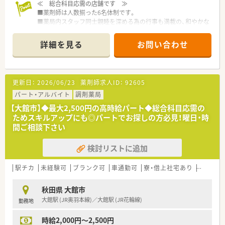
≪ 総合科目応需の店舗です ≫
■薬剤師は人数揃った6名体制です。
■薬局内スタッフ同士親睦を深める為の行事も満載の、和やかな
環境でもあります。
■ガイドラインを上回る薬剤師人数を店舗に配しておりますの
詳細を見る
お問い合わせ
で、調剤時・監査時・投薬時のトリプルチェックを余裕をもって行
える環境です。
■公休・有給休暇も取りやすい環境です。
更新日：
2026/06/23
薬剤師求人ID：
92605
≪ 秋田県に約30店舗店舗展開の企業です ≫
■地域に根ざした薬局展開で地元の方からの信頼も厚く、薬剤師
パート・アルバイト
調剤薬局
が活躍できるフィールドが準備されている優良薬局です。
【大館市】◆最大2,500円の高時給パート◆総合科目応需の
■変形労働時間制となりますがお休みはしっかり確保できる環
ためスキルアップにも◎パートでお探しの方必見！曜日・時
境です。
間ご相談下さい
≪ワークライフバランスを大切にできます≫
検討リストに追加
■現在在籍する薬剤師の6割が女性と、女性活躍中の企業様で
す。
■地域の皆様の健康増進のお手伝いを担う薬剤師として活躍し
駅チカ
未経験可
ブランク可
車通勤可
寮・借上社宅あり
教育制度
たい、プライベート充実も図りたい方にはオススメの求人です。
秋田県 大館市
大館駅 (JR奥羽本線)／大館駅 (JR花輪線)
勤務地
時給2,000円～2,500円