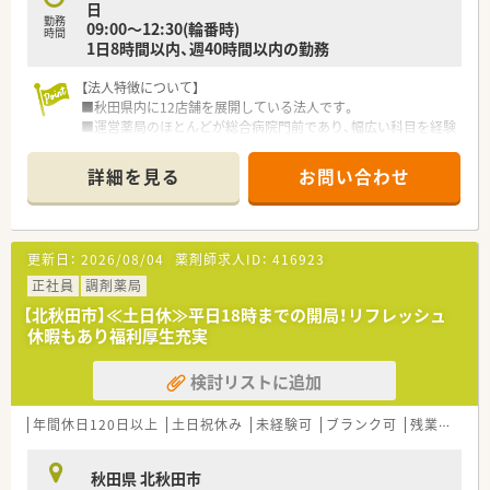
日
する、重要な監査業務を細心の注意で行っていただきます。
勤務
09:00～12:30(輪番時)
■お薬の正しい飲み方や効果を分かりやすく伝える服薬指導を
時間
1日8時間以内、週40時間以内の勤務
行い、患者様の安心をサポートしていただきます。
【法人特徴について】
■秋田県内に12店舗を展開している法人です。
■運営薬局のほとんどが総合病院門前であり、幅広い科目を経験
してスキルアップできる環境を提供しています。
■地域の皆様に愛される薬局づくりを目指し、特に在宅訪問に関
詳細を見る
お問い合わせ
しても積極的に力を入れているのが特徴です。
【店舗情報と応需状況について】
■秋田県鹿角市にあるこの店舗はJR花輪線の柴平駅から車で5
更新日：
2026/08/04
薬剤師求人ID：
416923
分ほどの場所に位置している店舗です。
■総合病院門前として多岐にわたる応需科目で1日あたり100枚
正社員
調剤薬局
の処方箋を受け付けているのが特徴です。
【北秋田市】≪土日休≫平日18時までの開局！リフレッシュ
■薬剤師は5名、事務は4名体制で運営しており、多科目の処方箋
休暇もあり福利厚生充実
を経験しながらスキルアップが望めます。
検討リストに追加
【勤務実態について】
■年間休日は119日あり、土日祝休みとリフレッシュ休暇なども
あり、しっかり休める環境が整っています。
年間休日120日以上
土日祝休み
未経験可
ブランク可
残業なし(ほぼなし含む)
■残業は1分単位で支給されますので、働いた分の給与はきちん
と確保されサービス残業の心配はありません。
秋田県 北秋田市
■夏季休暇は3日、年末年始休暇は4日取得でき、長期休暇制度の