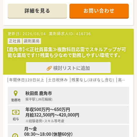
■稲盛和夫氏の経営理念を全社員で共有しており、一丸となって
■調剤薬局事業のほかに農薬販売や介護事業など多岐にわたる
「お大事に」の心を体現する温かく活気のある雰囲気の職場で
事業を展開しており、非常に健全で安定した経営体制です。
詳細を見る
お問い合わせ
す。
■複数部門による多角経営のおかげで盤石な経営基盤が整って
おり、景気に左右されない安定志向の方に最適の法人です。
【店舗情報と応需状況について】
更新日：
2026/08/04
薬剤師求人ID：
416736
■最寄り駅のJR奥羽本線土崎駅から車で5分ほどの好立地で、マ
イカー通勤が可能なため毎日の通いやすさも抜群です。
正社員
調剤薬局
■主に近隣のクリニックから小児科と内科の処方箋を応需して
【鹿角市】≪正社員募集≫複数科目応需でスキルアップが可
おり、1日あたりの平均枚数は約80枚となっています。
能な薬局です！！残業も少なめで勤務しやすい環境です。
■小児科と内科という幅広い年齢層が来局する科目を扱うため、
主要科目の調剤スキルをバランス良く磨ける環境です。
検討リストに追加
【求人情報について】
■正社員として勤務していただく薬剤師の募集で、実務未経験の
年間休日120日以上
土日祝休み
残業なし(ほぼなし含む)
高給与(600万円以上)
方からの応募やキャリアに関する相談も受け付けています。
■想定年収は500万円から600万円の高水準となっており、これ
秋田県 鹿角市
までの経験や年齢等を考慮して金額を決定します。
柴平駅 (JR花輪線)
勤務地
■会社の業績に応じた年1回の昇給チャンスがあるほか、年2回
（6月と12月）の賞与支給制度もしっかり完備しています。
年収500万円～650万円
月給322,500円～420,000円
【想定される業務内容】
給与
※経験者例・スキル等考慮
■処方箋の内容を正しく読み解き、正確にお薬を調合する基本的
月～金
な調剤業務をメインに担当していただきます。
08:30～18:00（休憩60分）
■患者様にお渡しするお薬に間違いや相互作用がないかを確認