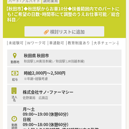
■内科や外科、小児科など多岐にわたる総合科目を応需してお
パート・アルバイト
調剤薬局
り、1日あたり150〜160枚の処方箋を扱っております。
【秋田市】◆秋田駅からお車10分◆扶養範囲内でのパートに
■薬剤師は8名体制で勤務しており、総合病院門前ならではの幅
も！ご希望の日数・時間帯にて調整のうえお仕事可能／総合
広い知識と経験を積むことができる環境です。
科目／
【求人情報について】
検討リストに追加
■給与は経験やスキルを考慮し500万円から650万円で提示さ
れ、安定した収入を得ることが可能です。
■昇給は年1回4月にあり、賞与は年2回で計4ヶ月分の実績があ
未経験可
Ｗワーク可
車通勤可
教育制度あり
大手チェーン
総合
り、前年度は年3回4.5ヶ月分支給実績がございます。
■通勤手当は上限50,000円、住宅手当15,000円、家族手当、時間
秋田県 秋田市
外手当など各種手当が充実しています。
秋田駅 (JR奥羽本線)／秋田駅 (JR羽越本線)
勤務地
【勤務実態について】
時給2,000円～2,500円
■年間休日は119日と多く、夏季休暇3日、年末年始休暇4日と季
節の休みもしっかり確保できる環境です。
※年齢・経験考慮
給与
■時間外手当は1分単位で支給されますので、働いた時間に対し
て適切に対価が支払われる安心の体制です。
株式会社サノ・ファーマシー
■リフレッシュ休暇や慶弔休暇といった長期休暇制度もあり、ワ
法人
佐野薬局 広面店
ークライフバランスを重視できます。
名
月～土
09:00～19:00（休憩60分）
日祝
09:00～18:00（休憩60分）
勤務
時間