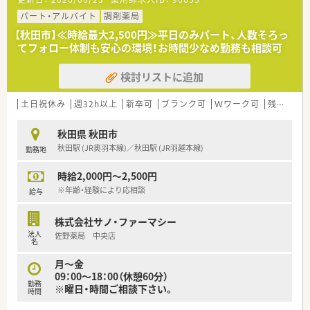
ルを使用し業務手順を一律化することでミスの防止とヘルプ時
の業務がスムーズになるようにしております。
パート・アルバイト
調剤薬局
【秋田市】≪時給最大2,500円≫平日のみパート、人数そろっ
≪薬局について≫
てフォロー体制も安心の環境！お時間少なめ勤務も相談可
調剤から、化粧品の取り扱いなど幅広く利便性よい店舗です。長
い歴史のある薬局で、各各医療機関から様々な科目を応需してい
検討リストに追加
ます。1日の処方箋枚数は40～50枚ほどですので、ゆとりを持っ
て働くことができます。
居宅在宅も対応しており外来だけでなく多岐にわたる経験を積
土日祝休み
週32h以上
新卒可
ブランク可
Ｗワーク可
残業なし(ほぼなし含む)
んでいきたい方にもおススメです。投薬時には座って患者さまと
対応。より丁寧に、患者さま視点も大切に業務に取り組めます。
秋田県 秋田市
秋田駅 (JR奥羽本線)／秋田駅 (JR羽越本線)
勤務地
時給2,000円～2,500円
※年齢・経験により応相談
給与
株式会社サノ・ファーマシー
法人
佐野薬局 中央店
名
月～金
09：00～18：00（休憩60分）
勤務
※曜日・時間ご相談下さい。
時間