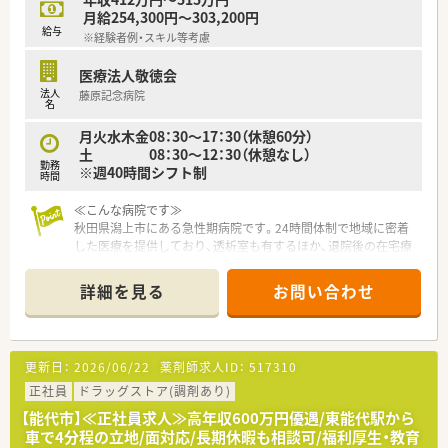
月給254,300円～303,200円
給与
※経験者例・スキル等考慮
医療法人敬徳会
法人
藤原記念病院
名
月火水木金08：30～17：30（休憩60分）
土 08：30～12：30（休憩なし）
勤務
※週40時間シフト制
時間
≪こんな病院です≫
秋田県潟上市にある急性期病院です。24時間体制で地域に密着
した医療を提供しており、透析室も有するほか、退院後の在宅療
養支援として訪問の診療・看護・リハビリなど積極的に行ってい
ます。
詳細を見る
お問い合わせ
≪こんな方におすすめ≫
■17：30終業＆残業ほぼありません。さらに土日休（隔週）・夜勤
や休日出勤なしとプライベートの充実が図れます。
更新日：
2026/06/22
薬剤師求人ID：
517310
■託児所も完備しているため、子育てしながらでも働くことがで
きます。
正社員
ドラッグストア(調剤あり)
【能代市】≪正社員求人≫高年収600万円優遇/東能代駅から
車で4分程の立地/面対応/長期休暇も相談可/福利厚生・教育