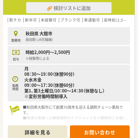
検討リストに追加
駅チカ
新卒可
未経験可
ブランク可
車通勤可
高時給(2,500円以上)
秋田県 大館市
扇田駅 (JR花輪線)
勤務地
時給2,000円～2,500円
※経験等による
給与
月
08：30～19：00（休憩90分）
火水木金
09：00～17：30（休憩60分）
勤務
時間
第1、第3土曜日/10：00～14：30（休憩なし）
※変形労働時間制導入
■秋田県大館市にて創業70周年を迎える調剤チェーン薬局で
す。
■地域の皆様への健康相談からアドバイスまで積極的に支援し、
地域の皆様へ愛される薬局を目指しております。
詳細を見る
お問い合わせ