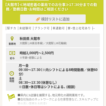
【大館市】≪地域密着の薬局でのお仕事≫17：30分までの勤
務／勤務日数・お時間はご相談ください
検討リストに追加
駅チカ
未経験可
ブランク可
車通勤可
寮・借上社宅あり
教育制度
秋田県 大館市
大館駅 (JR奥羽本線)／大館駅 (JR花輪線)
勤務地
時給2,000円～2,500円
※年齢・経験による
給与
月～金
09：00～17：30（※内シフトによる8時間勤務／休憩60
分）
土
勤務
時間
08：30～13：30（休憩なし）
※日数・休日等はシフトによる。(相談)
■県内に6店舗を展開する、地元特化の調剤薬局です。
■会社独自のネットワークによる在庫管理など、スキルアップと
質の高い業務をお約束！