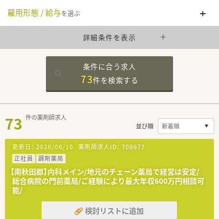
雇用形態 / 給与
を選ぶ
詳細条件を表示
条件に合う求人
73
件を
検索する
73
件の薬剤師求人
並び順
更新日：
2026/06/10
薬剤師求人ID：
708677
正社員
調剤薬局
【南秋田郡】内科メイン/地元のチェーン薬局で経営は安定/
総合病院の門前薬局/ご経験により最大年収600万円相談可
能/
検討リストに追加