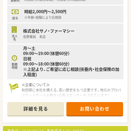
勤務地
■OTC薬などのラインナップも充実。地域の健康生活支援ステ
ーションとしての役割を担っております。
時給2,000円～2,500円
■残業が少ない上、有給取得しやすくメリハリ勤務が可能です。
■社員にはipadが支給され、社員同士のコミュニケーションが取
※年齢・経験により応相談
給与
りやすい様な環境を整えております。
株式会社サノ・ファーマシー
≪ 働きやすい環境がございます ≫
法人
佐野薬局 本店
■地域の健康生活支援ステーションを目指すと共に、社員の人柄
名
も能力も向上する企業を目指していらっしゃいます。
月～土
■年2回の経営層との面談の機会があり、現場の意見も取り入れ
09:00～19:00（休憩60分）
るような風通しの良い社風・環境作りを行っています。
日祝
09:00～18:00（休憩60分）
勤務
時間
※上記より、ご希望に応じ相談(扶養内・社会保険の加
入程度)
≪企業について≫
秋田県に本社を構える、長い歴史をもつ企業です。地元のプロバ
スケットボールの株主・広告スポンサーをされています！
患者様のお役に立つために、薬に携わるプロとして、同じ目標に
向かう仲間とのチームワークを大切にしていらっしゃいます。
詳細を見る
お問い合わせ
≪薬剤師としてのスキルアップをサポートします！≫
あらゆる調剤に対処できるよう日々学ぶことを怠らず新しい薬
品の知識習得に積極的に取り組んでいます。また、動画マニュア
更新日：
2026/06/23
薬剤師求人ID：
96655