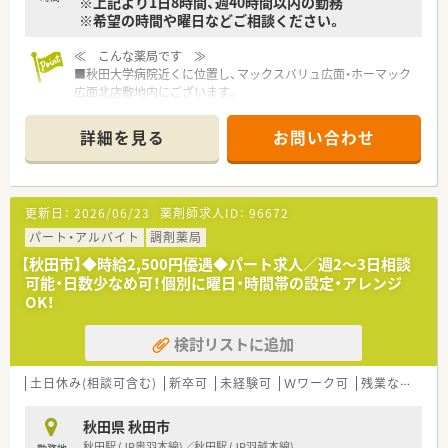
※上記より1日8時間、週40時間以内の勤務
※希望の時間や曜日などご相談ください。
≪ こんな薬局です ≫
■秋田大学病院近くに位置し、マックスバリュ広面・ホーマック
広面北店敷地内にございます。
■薬粧併設店となっており、医薬品・処方せんの受け付け以外に
化粧品を取り扱いしております。
詳細を見る
お問い合わせ
■店舗内には簡単クイックエステからカウンセリングエステま
で体験できるエステルームを完備しており、処方箋を持っていな
くても気軽に立ち寄れる店舗運営を行っています。
■店舗は管理栄養士が勤務しており、食事面や生活などきめ細か
更新日：
2026/06/23
薬剤師求人ID：
96672
い支援を行っております。
パート・アルバイト
調剤薬局
≪ こんな会社です ≫
【秋田市】◆時給2,500円優遇◆パート求人／週2～3日相談
■秋田県を中心に東京都・神奈川県にも店舗展開をしている歴史
可能・日数少なめ可！個別に曜日・時間帯の設定・アレンジ
ある企業様です。患者様のお役に立つために、薬に携わるプロと
OK！
して、同じ目標に向かう仲間とのチームワークを大切にしており
ます。
検討リストに追加
■動画マニュアルを使用し業務手順を一律化することでミスの
防止とヘルプ時の業務がスムーズになるようにしております。
また、ピッキング監査システム、散薬監査システムや電子薬歴シ
土日休み(相談可含む)
新卒可
未経験可
Ｗワーク可
残業なし(ほぼなし含む)
ステムなどを導入することで調剤ミスの軽減に取り組んでおり
ます。
秋田県 秋田市
■薬剤師人数が整っている為、無理無くご就業頂けます。
秋田駅 (JR奥羽本線)／秋田駅 (JR羽越本線)