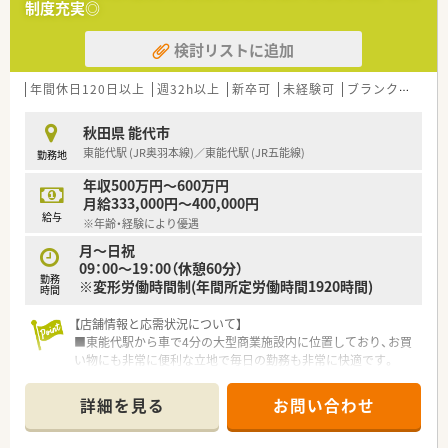
制度充実◎
検討リストに追加
年間休日120日以上
週32h以上
新卒可
未経験可
ブランク可
車
秋田県 能代市
東能代駅 (JR奥羽本線)／東能代駅 (JR五能線)
勤務地
年収500万円～600万円
月給333,000円～400,000円
給与
※年齢・経験により優遇
月～日祝
09：00～19：00（休憩60分）
勤務
※変形労働時間制(年間所定労働時間1920時間)
時間
【店舗情報と応需状況について】
■東能代駅から車で4分の大型商業施設内に位置しており、お買
い物にも非常に便利な立地で毎日の勤務も非常に快適です。
■処方箋は面対応で1日平均16枚ほど応需しており、特定の科目
に偏ることなく幅広い薬の知識を習得することが可能です。
詳細を見る
お問い合わせ
■薬剤師1名と調剤事務2名の体制を整えており、一人ひとりの
患者様に対して非常に丁寧な服薬指導を行える環境です。