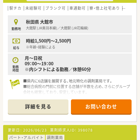
駅チカ
未経験可
ブランク可
車通勤可
寮・借上社宅あり
教育制度
秋田県 大館市
大館駅 (JR奥羽本線)／大館駅 (JR花輪線)
勤務地
時給1,500円～2,500円
※年齢・経験による
給与
月～日祝
09：00～19：00
勤務
※内シフトによる勤務／休憩60分
時間
■県内に6店舗を展開する、地元特化の調剤薬局です。
■総合病院の門前に位置する店舗が半数を占め、さらにグループ
会社も経営しており、安定しています。
■会社独自のネットワークの構築、さらなる薬局展開により今後
も飛躍が期待できる企業です！
詳細を見る
お問い合わせ
更新日：
2026/06/23
薬剤師求人ID：
398078
パート・アルバイト
調剤薬局