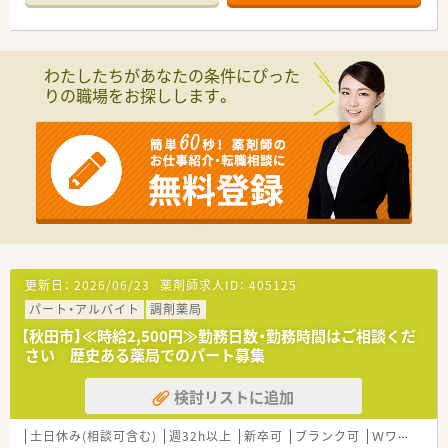
わたしたちがあなたの条件にぴった
りの職場をお探しします。
更新日：
2026/06/23
薬剤師求人ID：
405125
パート・アルバイト
調剤薬局
【秋田市】≪時給2,500円≫勤務日数・勤務時間はご相談くだ
さい 歴史ある薬局でのパート募集
検討リストに追加
土日休み(相談可含む)
週32h以上
新卒可
ブランク可
Ｗワーク可