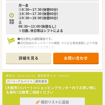
月～金
①8：30～17：30（休憩60分）
②8：30～17：30（休憩60分）
③9：30～18：00（休憩60分）
勤務
土
時間
08：30～13：00（休憩なし）
※日数、休日等はシフトによる
■地元特化の調剤薬局です。
■会社独自のネットワークの構築、さらなる薬局展開により今後
も飛躍が期待できる企業です！
■総合病院の門前に位置する店舗が半数を占め、さらにグループ
会社も経営しており、安定しています。
詳細を見る
お問い合わせ
更新日：
2026/06/23
薬剤師求人ID：
398082
パート・アルバイト
調剤薬局
【大館市】≪パート≫ショッピングセンター内でお買い物に
も便利！日数等ご相談ください
検討リストに追加