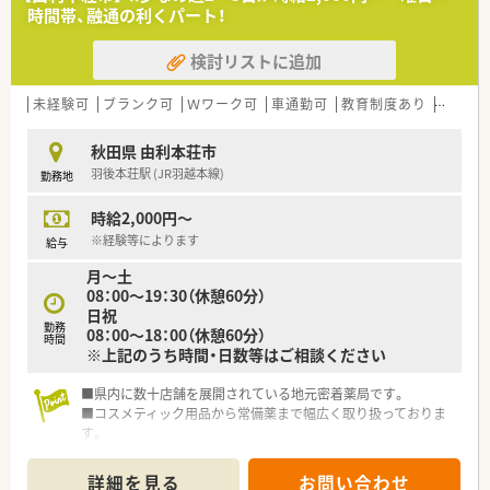
時間帯、融通の利くパート！
検討リストに追加
未経験可
ブランク可
Ｗワーク可
車通勤可
教育制度あり
大手チ
秋田県 由利本荘市
羽後本荘駅 (JR羽越本線)
勤務地
時給2,000円～
※経験等によります
給与
月～土
08：00～19：30（休憩60分）
日祝
勤務
08：00～18：00（休憩60分）
時間
※上記のうち時間・日数等はご相談ください
■県内に数十店舗を展開されている地元密着薬局です。
■コスメティック用品から常備薬まで幅広く取り扱っておりま
す。
■処方薬と常備薬の飲み合わせなど日頃のお悩みに対応できる
薬局を目指しています。
詳細を見る
お問い合わせ