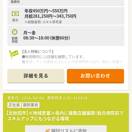
勤務地
リフレッシュ休暇も利用可能です。
年収450万円～550万円
【求人情報について】
月給281,250円～343,750円
■年収は経験に応じて500万円から650万円の範囲で提示され、
給与
※経験者例・スキル等考慮
賞与は年2回で計4ヶ月分支給実績がございます。
■各種手当として、通勤手当は上限50,000円、住宅手当15,000
月～金
円、家族手当、時間外手当が支給されます。
08:30～18:00（休憩60分）
勤務
■昇給は年1回4月にあり、賞与は前年度実績で年3回4.5ヶ月分
時間
の支給実績がある点は魅力的でございます。
【法人特徴について】
■秋田県内に12店舗を展開しています。
■運営している薬局のほとんどが病院門前であり、幅広い知識と
経験を積むスキルアップが見込めます。
■地域住民に愛される薬局づくりを目標に掲げ、高齢者の多い地
詳細を見る
お問い合わせ
域柄から在宅訪問にも力を入れています。
【店舗情報と応需状況について】
更新日：
2026/08/04
薬剤師求人ID：
416918
■秋田県北秋田市の中心商店街に位置し、最寄り駅名は不明です
が、車で3分ほどの場所にございます。
正社員
調剤薬局
■応需科目は眼科メインとなっており、1日あたり40枚から50枚
【北秋田市】≪地域密着≫県内に複数店舗展開！総合病院前で
の処方箋応需枚数でございます。
スキルアップにもつながる環境
■薬剤師2名体制で運営しており、処方箋枚数が落ち着いている
ため落ち着いた環境で勤務できます。
検討リストに追加