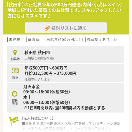
【店舗情報と応需状況について】
【秋田市】≪正社員≫年収600万円優遇/内科・小児科メイン/
■最寄り駅のJR奥羽本線八郎潟駅から車で9分ほどの場所に位
地域に根付いた薬局でのお仕事です。スキルアップしたい
置しており、内科や小児科など幅広い処方箋を応需しています。
方にもオススメです♪
■処方箋は1日平均97枚ほど応需しており、常勤薬剤師4名と非
常勤3名の余裕ある人員体制で無理なく業務に取り組めます。
検討リストに追加
■近隣の内科医院を主な応需先としており、消化器科や循環器科
を含む総合的な科目に触れながら経験を積むことが可能です。
未経験可
車通勤可
高給与(600万円以上)
教育制度あり
シフト制
【求人情報について】
■正社員として年収340万円から最大600万円まで検討が可能で
秋田県 秋田市
あり、管理薬剤師候補であればさらなる加算も相談いただけま
土崎駅 (JR奥羽本線)
勤務地
す。
■持ち家の方にも月額20,000円の住宅手当が支給されるほか、
年収500万円～600万円
家族手当や地域割増手当など諸手当が非常に充実しています。
月給312,500円～375,000円
■転居を伴う異動は原則として発生しないため、秋田の地に腰を
給与
経験等によります
据えて長く安定したキャリアを形成したい方に最適な環境で
月火水金
す。
09:00～18:00（休憩60分）
木土
【職場環境と雰囲気】
勤務
09:00～13:00（休憩60分）
■経営陣との定期的な面談が実施されているため風通しが非常
時間
※1日8時間以内、週40時間以内の勤務とする
に良く、現場の意見や悩みも直接本部に届けやすい環境がありま
す。
■育児短時間勤務制度は子供が小学校に上がるまで利用可能で
【法人特徴について】
あり、男性の取得実績もあるなど子育て世代に大変理解がありま
■秋田県全域から関東地区へも出店を続けているチェーン薬局
す。
で、大手並みの豊富な店舗ネットワークを誇っています。