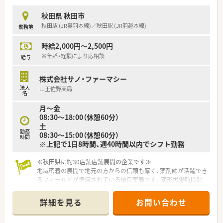
秋田県 秋田市
秋田駅 (JR奥羽本線)／秋田駅 (JR羽越本線)
勤務地
時給2,000円～2,500円
※年齢・経験により応相談
給与
株式会社サノ・ファーマシー
法人
山王佐野薬局
名
月～金
08:30～18:00（休憩60分）
土
勤務
08:30～15:00（休憩60分）
時間
※上記で1日8時間、週40時間以内でシフト勤務
≪秋田県に約30店舗店舗展開の企業です≫
地域密着の展開で地元の方からの信頼も厚く、薬剤師が活躍でき
るフィールドが準備されている優良薬局です。変形労働時間制
となりますがお休みはしっかり確保できる環境です。
詳細を見る
お問い合わせ
≪ワークライフバランスを大切にできます≫
現在在籍する薬剤師の6割が女性と、女性活躍中の企業様です。