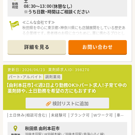
土
勤務
08：30～13：00（休憩なし）
時間
※うち日数・時間はご相談ください
≪こんな会社です≫
秋田県を中心に東京都・神奈川県にも店舗展開をしている歴史あ
る企業様です。患者様のお役に立つために、薬に携わるプロとし
て、同じ目標に向かう仲間とのチームワークを大切にしていらっ
しゃいます。
詳細を見る
お問い合わせ
動画マニュアルを使用し業務手順を一律化することでミスの防
止とヘルプ時の業務がスムーズになるようにしております。ま
た、ピッキング監査システム、散薬監査システムや電子薬歴シス
テムなどを導入することで調剤ミスの軽減に取り組んでおりま
更新日：
2026/06/23
薬剤師求人ID：
398270
す。
パート・アルバイト
調剤薬局
≪こんな薬局です≫
【由利本荘市】≪週2日より勤務OK≫パート求人！子育て中の
整形外科・小児科・歯科を応需しています。患者様にじっくりと
薬剤師や、土日勤務を希望の方にもおすすめ
向き合えるよう、座りカウンター有！時間数は扶養の範囲内～社
会保険に加入できる時間数、フルタイムなどご希望に応じての調
検討リストに追加
整・相談が可能です。土曜日勤務可能な方歓迎！
≪働きやすい環境がございます≫
土日休み(相談可含む)
未経験可
ブランク可
Ｗワーク可
車通勤可
地域の健康生活支援ステーションを目指すと共に、社員の人柄も
能力も向上する企業を目指していらっしゃいます。年2回の経営
秋田県 由利本荘市
層との面談の機会があり、現場の意見も取り入れるような風通し
羽後本荘駅 (JR羽越本線)／羽後本荘駅 (鳥海山ろく線)
勤務地