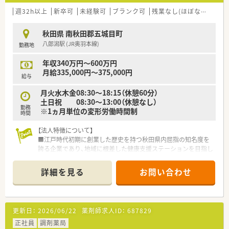
週32h以上
新卒可
未経験可
ブランク可
残業なし(ほぼなし含む)
秋田県 南秋田郡五城目町
八郎潟駅 (JR奥羽本線)
勤務地
年収340万円～600万円
月給335,000円～375,000円
給与
月火水木金08:30～18:15（休憩60分）
土日祝 08:30～13:00（休憩なし）
勤務
※1ヵ月単位の変形労働時間制
時間
【法人特徴について】
■江戸時代初期に創業した歴史を持つ秋田県内屈指の知名度を
誇る企業であり、地域に根差した健康支援ステーションを目指し
ています。
■全店舗共通の動画マニュアルを導入することで業務の標準化
詳細を見る
お問い合わせ
を図っており、応援時でもスムーズに動けるよう工夫されていま
す。
■地元のプロバスケットボールチームのスポンサーを務めるな
ど、地域貢献活動にも積極的で地元住民からの信頼も厚い法人で
更新日：
2026/06/22
薬剤師求人ID：
687829
す。
正社員
調剤薬局