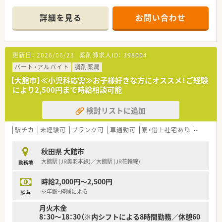
■総合病院の門前に位置する店舗が半数を占め、さらにグループ
会社も経営しており、安定しています。
詳細を見る
お問い合わせ
更新日：
2026/06/23
薬剤師求人ID：
398004
パート・アルバイト
調剤薬局
【大館市】≪小児科応需≫お子様好きな方にオススメ！ご経験
により2,500円まで時給相談可能
検討リストに追加
駅チカ
未経験可
ブランク可
車通勤可
寮・借上社宅あり
教育制度
秋田県 大館市
大館駅 (JR奥羽本線)／大館駅 (JR花輪線)
勤務地
時給2,000円～2,500円
※年齢・経験による
給与
月火木金
8：30～18：30（※内シフトによる8時間勤務／休憩60