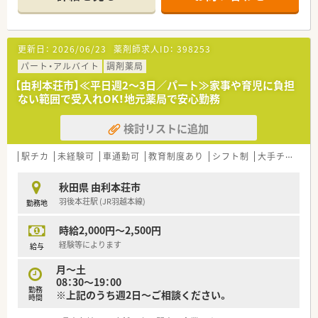
■研修制度も整った企業様ですのでスキルＵＰできます。
更新日：
2026/06/23
薬剤師求人ID：
398253
パート・アルバイト
調剤薬局
【由利本荘市】≪平日週2～3日／パート≫家事や育児に負担
ない範囲で受入れOK！地元薬局で安心勤務
検討リストに追加
駅チカ
未経験可
車通勤可
教育制度あり
シフト制
大手チェーン以外
秋田県 由利本荘市
羽後本荘駅 (JR羽越本線)
勤務地
時給2,000円～2,500円
経験等によります
給与
月～土
08：30～19：00
勤務
※上記のうち週2日～ご相談ください。
時間