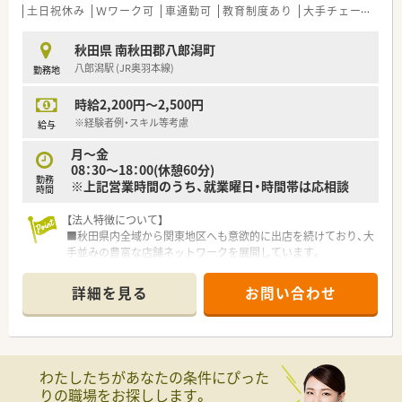
土日祝休み
Ｗワーク可
車通勤可
教育制度あり
大手チェーン以外
秋田県 南秋田郡八郎潟町
八郎潟駅 (JR奥羽本線)
勤務地
時給2,200円～2,500円
※経験者例・スキル等考慮
給与
月～金
08：30～18：00(休憩60分)
勤務
※上記営業時間のうち、就業曜日・時間帯は応相談
時間
【法人特徴について】
■秋田県内全域から関東地区へも意欲的に出店を続けており、大
手並みの豊富な店舗ネットワークを展開しています。
■調剤薬局事業のほかに農薬販売や介護事業など多角的な事業
を手がけており、非常に健全で安定した経営体制です。
詳細を見る
お問い合わせ
■複数部門による安定した経営体制が構築されているため基盤
が非常に強固で、安定志向の方に最適の法人です。
【店舗情報と応需状況について】
■最寄り駅であるJR奥羽本線の八郎潟駅から車で5分ほどの場
わたしたちがあなたの条件にぴった
所にあり、マイカーで快適に通える調剤薬局です。
りの職場をお探しします。
■門前に位置する厚生病院から多種多様な総合科目の処方箋を