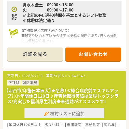
月水木金土 09：00～18：00
火 09：00～17：00
※上記の内、週40時間を基本とするシフト勤務
勤務
時間
※休憩は法定通り
【店舗情報と応需状況について】
■最寄り駅の木下駅から徒歩10分程の場所にあり、日々の通勤
にも便利な立地です。
■様々な医療機関からの処方箋を応需する面対応の薬局で、1日
の枚数は平均70枚ほどです。
詳細を見る
お問い合わせ
■薬剤師2名と事務員1名が基本体制ですが、法人全体での手厚
いサポート体制があります。
【法人特徴について】
更新日：
2026/07/31
薬剤師求人ID：
645942
■ITや農業など約50社から成る大手グループの一員であり、経営
基盤は非常に安定しています。
正社員
調剤薬局
■全国に470店舗以上を展開し、年間100店舗のペースで拡大を
【印西市/印旛日本医大】★急募！≪総合病院前でスキルアッ
続ける急成長中の企業です。
プ◎≫年間休日120日♪産育休取得実績は業界トップクラ
■役職に関係なく意見を出し合える、自由度の高いフラットな組
ス/充実した福利厚生制度◆車通勤がオススメです！
織文化が特徴です。
検討リストに追加
【勤務実態について】
■本社で一括してシフトを作成しており、急な休みや有給休暇も
気兼ねなく申請できます。
年間休日120日以上
週32h以上
未経験可
車通勤可
高給与(600万円以上)
■育児休暇からの復帰率は100%を誇り、ライフステージが変わ