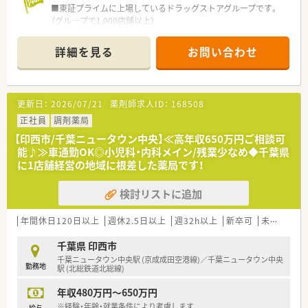
社員が安心して長く働けるように、労働環境を大切にしている会
■東証プライムに上場しているドラッグストアグループです。
社です。
（グル―プで1,000店舗以上）
■千葉県、東京都、埼玉県を中心に店舗を展開しております。転
居を伴う異動はありません。※駅前・市街地に集中的に出店して
詳細を見る
お問い合わせ
います。
■調剤・OTCは完全に別採用です。
全店舗に医療事務が配置されており、調剤に特化してお仕事いた
だけます。
更新日：
2026/07/21
薬剤師求人ID：
168508
■店舗展開が近隣に多いため、転居無しの異動で多くの科目を勉
強することが可能です。
正社員
調剤薬局
■急な欠員の場合でも応援薬剤師のフォロー体制が整っており
【印西市/千葉ニュータウン中央】≪高年収650万円ご相談可
ます。
能♪≫車通勤OK◎小児科・内科メイン/残業少なめ◆千葉県
■学歴や年齢に関係なく、やる気のある社員には責任あるポジシ
に1店舗経営の地域に根差した薬局です！
ョンが与えられます。
キャリア志向の方も、やりがいを持ってご就業いただける環境で
検討リストに追加
す！
■調剤過誤対策も万全、調剤監査システム・ピッキングシステム
なども全店に完備しております。
年間休日120日以上
週休2.5日以上
週32h以上
新卒可
未経験可
■独身寮あり、一人暮らしの方にもおすすめです。
■面接後に配属先は決定します（ご自宅から60分圏内）
千葉県 印西市
千葉ニュータウン中央駅 (京成成田空港線)／千葉ニュータウン中央
勤務地
≪働きやすい環境≫
駅 (北総鉄道北総線)
■年間休日120日と多め！
年収480万円～650万円
■平均残業時間10時間程度とメリハリつけてご就業いただけま
す。
※経験・年齢・就業条件により考慮します
給与