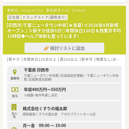
ックからの外来応需と施設・居宅在宅を中心に手掛けます。
■応需科目は内科や循環器科および整形外科などを幅広く取り
更新日：
2026/07/31
薬剤師求人ID：
735665
扱っており、豊富な処方事例を通じて経験を積めます。
■人員体制は常勤薬剤師2名と医療事務が在籍しており、互いに
正社員
ドラッグストア(調剤あり)
連携しながら効率良く安全な調剤業務を行っています。
【印西市/千葉ニュータウン中央】★急募！≪2026年8月新規
オープン♪≫駅チカ徒歩5分◎年間休日120日＆残業月平均
【法人特徴について】
10時間◆ヘルプ体制も整っています！
■東北や関東エリアを中心に調剤薬局を広く展開しており、地域
密着型の店舗展開で確固たる経営基盤を築いています。
検討リストに追加
■調剤の機械化や最新システムの導入に積極的で、対人業務へ特
化しながら国の掲げる薬局ビジョンを推進しています。
■従業員のスキルアップを支援するため充実した研修制度を整
駅チカ
年間休日120日以上
週32h以上
新卒可
残業なし(ほぼなし含む)
えており、安定した環境で長く働ける企業風土です。
千葉県 印西市
【こんな取り組みをしています】
千葉ニュータウン中央駅 (京成成田空港線)／千葉ニュータウン中央
勤務地
■調剤過誤防止と業務効率化に向けて調剤機器の導入を推進し、
駅 (北総鉄道北総線)
薬剤師が患者様との対話に専念できるよう努めています。
年収480万円～550万円
■自己研鑽に励む薬剤師をサポートするべく、認定薬剤師取得な
どに役立つeラーニングの全額費用負担を行っています。
※経験・条件考慮し決定
給与
■結婚休暇やリフレッシュ休暇など多彩な特別休暇制度を用意
し、社員一人ひとりのライフイベントを大切にしています。
株式会社くすりの福太郎
法人
調剤薬局くすりの福太郎 アポロプラントモール店
名
月～金 09:00 ～ 19:00