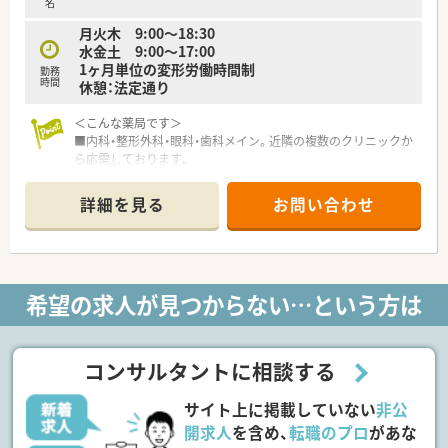
名
月火木 9:00〜18:30
水金土 9:00〜17:00
1ヶ月単位の変形労働時間制
勤務
時間
休憩：法定通り
＜こんな薬局です＞
■内科・整形外科・眼科・歯科メイン。近隣の複数のクリニックか
ら応需しております。
■千葉ニュータウン中央駅よりバスで6分程。車通勤も可能。
■処方箋枚数は1日60枚程度、20～50代の幅広い年齢層の方が
詳細を見る
お問い合わせ
在籍されております。
≪こんな会社です≫
■千葉県を中心に店舗展開をしている地域に根強い企業です。
■総合病院門前からクリニック門前まで、様々な薬局形態があ
希望の求人が見つからない…という方は
り、1社で幅広い調剤経験が積める法人です。
■健康イベント実施の店舗もあり、地域に愛される薬局づくりに
力を入れています。
■全社店舗で平均残業が5時間/月なので、自分らしく余裕を持っ
コンサルタントに相談する
て働けます。
■新卒の方の受け入れ実績もあり、新卒の方も安心して入社でき
サイト上に掲載していない
非公
ます。
■在宅医療受入体制が全店で整っています。
開求人
を含め、
転職のプロ
があな
■面接後に配属店舗が決定します。