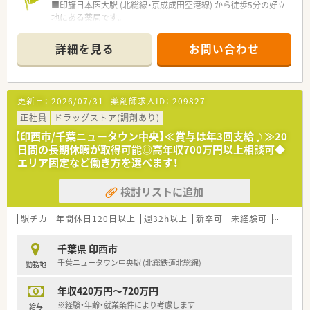
■印旛日本医大駅 (北総線・京成成田空港線) から徒歩5分の好立
スピタリティとコミュニケーション能力を兼ね備えた方が活躍
地にある薬局です。
中です。
■近隣の大学病院からの処方箋を中心に、1日平均60枚程を応需
■セルフメディケーションに興味を持ち、OTC販売やビューティ
しています。
ーケアに関しても積極的に知識を吸収しようとする姿勢の方が
詳細を見る
お問い合わせ
■薬剤師は常勤3名体制で、多岐にわたる処方箋に丁寧に対応し
目立ちます。
ています。
■効率的な店舗運営を目指してチームワークを大切にする方が
多く、お互いをフォローし合いながら質の高い医療サービスを提
【やりがい/おすすめポイント】
供しています。
更新日：
2026/07/31
薬剤師求人ID：
209827
■大学病院からの多種多様な処方箋を通じて、高度な薬学管理ス
キルが身に付きます。
正社員
ドラッグストア(調剤あり)
■患者様からの様々な問い合わせに丁寧に応えることで、地域医
【印西市/千葉ニュータウン中央】≪賞与は年3回支給♪≫20
療への貢献を実感できます。
日間の長期休暇が取得可能◎高年収700万円以上相談可◆
■調剤業務に専念できる環境が整備されており、専門性を高めな
エリア固定など働き方を選べます！
がら働けます。
検討リストに追加
【こんな取り組みをしています】
■薬剤師の育成に力を注いでおり、研修認定薬剤師制度の取得を
奨励しています。
駅チカ
年間休日120日以上
週32h以上
新卒可
未経験可
ブラン
■「くるみんマーク」認定企業として、子育てと仕事の両立を支
援する環境です。
千葉県 印西市
■自社の保健師や管理栄養士が中心となり、社員の健康サポート
千葉ニュータウン中央駅 (北総鉄道北総線)
勤務地
を実施しています。
年収420万円～720万円
【職場環境と雰囲気】
■ドラッグストア併設店ですが、調剤業務に専念できる完全分業
※経験・年齢・就業条件により考慮します
給与