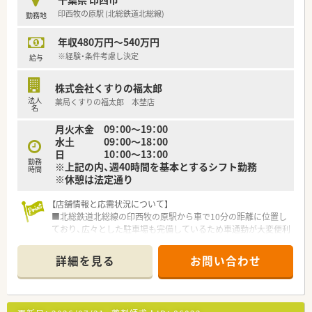
薬剤師の所得を補償する安心のLTD制度を導入しています。
印西牧の原駅 (北総鉄道北総線)
勤務地
■店舗において定期的に新薬のセミナーや薬事教育部の専門セ
ミナーを開催し、知識のアップデートを常に支援しています。
年収480万円～540万円
■従業員の働く権利や良好な労働環境をしっかりと守るため、社
内には労働組合が組織され健全な運営を行っています。
※経験・条件考慮し決定
給与
株式会社くすりの福太郎
法人
薬局くすりの福太郎 本埜店
名
月火木金 09：00～19：00
水土 09：00～18：00
日 10：00～13：00
勤務
※上記の内、週40時間を基本とするシフト勤務
時間
※休憩は法定通り
【店舗情報と応需状況について】
■北総鉄道北総線の印西牧の原駅から車で10分の距離に位置し
ており、広々とした駐車場も完備しているため車通勤が大変便利
です。
■近隣の内科、循環器科、皮膚科、小児科から広範囲に処方箋を
詳細を見る
お問い合わせ
応需しており、1日あたりの枚数は90枚から100枚ほどです。
■現在は常勤薬剤師3名と非常勤薬剤師3名の体制で運営されて
おり、余裕を持った人員配置によって質の高い業務を支えていま
す。