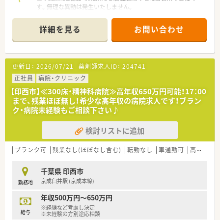
す。無理な異動は発生いたしません。
■電子薬歴導入店舗！重量監査システムや全自動錠剤分包など導
<休日の研修・教育制度>
入されておりミス防止に努めております。
■独自の研修システムを活用、効率的かつ効果的なスキルアップ
詳細を見る
お問い合わせ
■社長が現場を回っており、従業員の意見を聞き、大切にしてく
を支援しております。
れる風通しの良い社風です。有給休暇の消化率も高め♪
■社内学術大会など、一人ひとり目指す社会人像に合わせた学ぶ
■仲の良い雰囲気の良い就業環境…社員同士周りに声を掛け合
環境が用意されております。
うチームワークの良い職場です。コミュニケーションを大切に
■大学と提携し、がん･高齢者医療など最新の知識修得をし、専
更新日：
2026/07/21
薬剤師求人ID：
204741
働きたい方にもおすすめです。
門性の高い薬剤師の育成しています。
■産休・育休取得実績もございます。
正社員
病院・クリニック
■自己啓発の一環として、約130種類の中から自分にあった講座
を選択できる通信教育もあります。
【印西市】≪300床・精神科病院≫高年収650万円可能！17：00
＜こんな方におすすめ＞
まで、残業ほぼ無し！希少な高年収の病院求人です！ブラン
■転居を伴う異動がないため、ご家庭をお持ちの方、持ち家の
<充実の福利厚生>
ク・病院未経験もご相談下さい♪
方、地域密着で働きたい方におすすめです。休み多めを希望の方
■有給休暇は入社時から付与！
にもおすすめ！
■連続休暇制度、メモリアル休暇、サポート休暇、ボランティア
検討リストに追加
病院経験のみでもご応募可能です。
休暇などもあり、ワークライフバランスを推奨しております。
ブランク可
残業なし(ほぼなし含む)
転勤なし
車通勤可
高給与(600万円以上)
千葉県 印西市
京成臼井駅 (京成本線)
勤務地
年収500万円～650万円
※経験など考慮し決定
給与
※未経験の方別途応相談