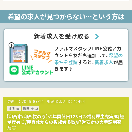
す。無理な異動は発生いたしません。
■電子薬歴導入！重量監査システムや全自動錠剤分包など導入さ
希望の求人が見つからない…という方は
れておりミス防止に努めております。
■社長が現場を回っており、従業員の意見を聞き、大切にしてく
れる風通しの良い社風です。有給休暇の消化率も高め♪
■仲の良い雰囲気の良い就業環境…社員同士周りに声を掛け合
新着求人を受け取る
うチームワークの良い職場です。コミュニケーションを大切に
働きたい方にもおすすめです。
ファルマスタッフLINE公式アカ
■産休・育休取得実績もございます。
ウントを友だち追加して、
希望の
＜こんな方におすすめ＞
条件を登録
すると、
新着求人
が届
■転居を伴う異動がないため、ご家庭をお持ちの方、持ち家の
きます♪
方、地域密着で働きたい方におすすめです。休み多めを希望の方
にもおすすめ！
病院経験のみでもご応募可能です。
更新日：
2026/07/21
薬剤師求人ID：
40494
正社員
調剤薬局
【印西市/印西牧の原】≪年間休日123日≫福利厚生充実/時短
制度有り/産育休からの復帰者多数/経営安定の大手調剤薬
局◎