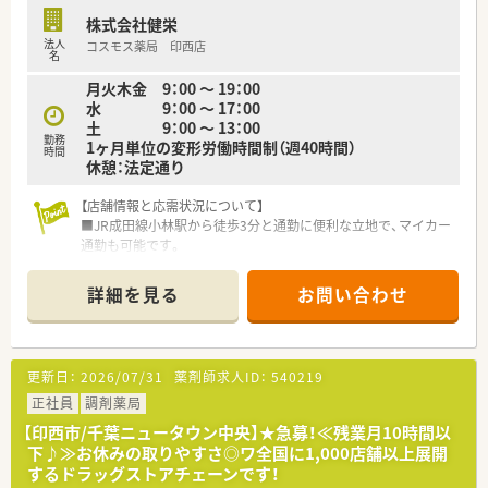
収480万円から最高600万円までの高年収の提示が可能です。
株式会社健栄
■中途の給与モデルとして432万円から480万円の提示のほか、
法人
コスモス薬局 印西店
新卒採用の方であれば469万円から600万円を想定しています。
名
■昇給は年に1回6月に実施されるほか、賞与は年に2回7月と12
月火木金 9：00 ～ 19：00
月にそれぞれ支給される安定した給与体系となっています。
水 9：00 ～ 17：00
土 9：00 ～ 13：00
勤務
1ヶ月単位の変形労働時間制（週40時間）
時間
休憩：法定通り
【店舗情報と応需状況について】
■JR成田線小林駅から徒歩3分と通勤に便利な立地で、マイカー
通勤も可能です。
■内科、消化器科、眼科、整形外科など多科目を応需し、1日の処
方箋枚数は約70枚です。
詳細を見る
お問い合わせ
■薬剤師は常時3～4名体制で、40代から60代のスタッフが中心
に活躍されています。
【法人特徴について】
更新日：
2026/07/31
薬剤師求人ID：
540219
■千葉県を中心に26店舗を展開しており、地域に根ざした薬局
づくりに力を入れている企業です。
正社員
調剤薬局
■総合病院門前やクリニックビルなど、多様な形態の店舗があ
【印西市/千葉ニュータウン中央】★急募！≪残業月10時間以
り、幅広い経験を積むことができます。
下♪≫お休みの取りやすさ◎ワ全国に1,000店舗以上展開
■全店舗で在宅医療の受け入れ体制を整えており、地域のニーズ
するドラッグストアチェーンです！
に合わせたサービスを提供しています。