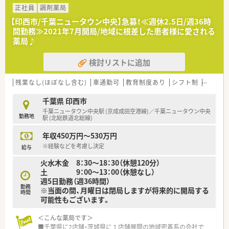
器のリースなど幅広く事業を展開しております。
正社員
調剤薬局
■勤務地や転勤の有無など、希望により働き方を選択できます。
【印西市/千葉ニュータウン中央】急募！≪週休2.5日/週36時
転勤のない働き方も可能です。
間勤務≫2021年7月開局/地域に根差した患者様に愛される
入社後に「転勤あり」から「転勤なし」へ働き方を変更することも
薬局♪
できます。
■電子薬歴・ピッキングサポートシステムを導入しています。全
検討リストに追加
店舗にて統一されています。
■糖尿病や在宅、がんといった領域などで「社内認定専門薬剤
師」の育成に力を入れており薬剤師さんの専門性を高めていま
残業なし(ほぼなし含む)
車通勤可
教育制度あり
シフト制
かかり
す。
■育休復帰率は100％！
千葉県 印西市
育児休業は、最大3歳に達した月の末日まで延長可能です。
千葉ニュータウン中央駅 (京成成田空港線)／千葉ニュータウン中央
勤務地
「短時間勤務制度」もあり、子育てと両立しながら勤務できる環
駅 (北総鉄道北総線)
境です。
年収450万円～530万円
その他、介護休暇への「短時間勤務制度」があり、サポートが充実
しております。
※経験などを考慮し決定
給与
■「くるみんマーク」を取得しています。
火水木金 8：30～18：30（休憩120分）
■幅広いキャリアプランが描けます。
土 9：00～13：00（休憩なし）
週5日勤務（週36時間）
＜こんな方におすすめ＞
勤務
※当面の間、月曜日は閉局しますが将来的に開局する
■多彩なキャリアパスがある環境で働きたい方(薬剤師として人
時間
可能性もございます。
事、教育、経営コンサル等に携わっている方もいらっしゃいま
す。)
＜こんな薬局です＞
■大手調剤薬局にて教育面・福利厚生面など、安定した中で勤務
■千葉県に2店舗・茨城県に１店舗展開の地域密着系の会社で
したい方