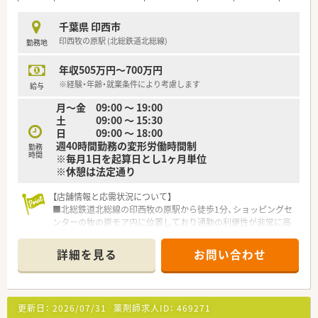
【職場環境と雰囲気】
千葉県 印西市
■大型ショッピングモールの中にある薬局ですので、休憩時間や
印西牧の原駅 (北総鉄道北総線)
勤務地
お仕事後の日々のお買い物、ランチにも非常に便利です。
■店舗には常勤4名、非常勤7名の薬剤師が在籍しており、常時5
年収505万円～700万円
名から6名の十分な体制で協力して業務に励んでいます。
■365日いつでも地域のお客様を支えられるよう、チームワーク
※経験・年齢・就業条件により考慮します
給与
を大切にしながらお互いをフォローし合う職場です。
月～金 09:00 ～ 19:00
土 09:00 ～ 15:30
日 09:00 ～ 18:00
週40時間勤務の変形労働時間制
勤務
時間
※毎月1日を起算日とし1ヶ月単位
※休憩は法定通り
【店舗情報と応需状況について】
■北総鉄道北総線の印西牧の原駅から徒歩1分、ショッピングセ
ンターの牧の原モア内に位置しており通勤の利便性が非常に高
い店舗です。
■処方箋は眼科メインに応需しており、1日平均70枚程度を近隣
詳細を見る
お問い合わせ
の眼科クリニックや心療内科、総合病院など広域から受け付けて
います。
■薬剤師は5名体制で運営されており、事務スタッフも在籍して
いるため、調剤や監査業務に専念しやすい人員構成となっており
更新日：
2026/07/31
薬剤師求人ID：
469271
ます。