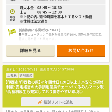
■福利厚生・研修制度が充実した環境で働きたい方
月火木金 08：45 〜 18：30
…LTD制度(休業補償制度)を導入しており、病気や怪我で長期
土日 08：45 〜 12：30
療養する期間、
※上記の内、週40時間を基本とするシフト勤務
一定の収入を保証しています。この制度以外にも様々な制度が
勤務
時間
※休憩は法定通り
あります！
■労働組合があり、労働環境が守られています。
【店舗情報と応需状況について】
社員が安心して長く働けるように、労働環境を大切にしている会
■千葉ニュータウン中央駅から車で約10分、閑静な住宅街に位
社です。
置する落ち着いた薬局です。
■内科や小児科など多科目を応需しており、1日の処方箋枚数は
100枚から200枚です。
詳細を見る
お問い合わせ
■常時薬剤師3名体制で、1,500品目の医薬品を取り扱い幅広い
処方に対応しています。
【法人特徴について】
更新日：
2026/07/21
薬剤師求人ID：
573086
■千葉県印西市に根差した1店舗経営のため、転居を伴う異動が
なく安心して長く働けます。
正社員
調剤薬局
■薬局経営のノウハウが豊富な薬剤師の社長が、自ら現場に立ち
【印西市/印西牧の原】≪年間休日120日以上♪≫安心の研修
運営している薬局です。
制度・安定経営の大手調剤薬局チェーン！くるみんマーク取
■経営者との距離が近く、現場の意見や提案が直接届きやすい風
得/福利厚生も充実しており働きやすい環境◎
通しの良い環境が自慢です。
検討リストに追加
【勤務実態について】
■週休2.5日制を採用しており、プライベートな時間をしっかり
と確保できる勤務体系です。
駅チカ
年間休日120日以上
週32h以上
未経験可
ブランク可
高給