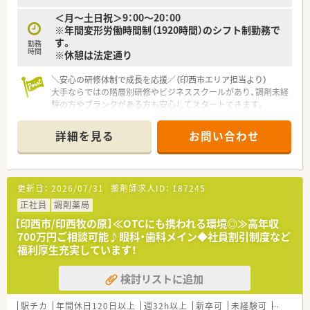
体制を敷いています。
＜月～土日祝＞9：00～20：00
■レジ打ちや品出し業務は一切なく、薬剤師本来の業務に集中で
※年間変形労働時間制（1920時間）のシフト制勤務で
きる環境です。
す。
■薬局管理システムを導入し、重複投与や相互作用、在庫管理を
勤務
時間
※休憩は法定通り
一元化しています。
＼安心の研修体制で成長を応援／（印西市エリア担当より）
大手ならではの階層別研修やビジネススクールがあり、調剤未経
験の方やブランクがある方も安心してスタートできます。
＊------------------------------------------＊
【店舗情報と応需状況について】
詳細を見る
お問い合わせ
■北総鉄道北総線の千葉ニュータウン中央駅から徒歩5分ほどの
好立地で、日々の通勤が非常にスムーズな薬局です。
■大型ショッピングモール内に構えているため、面対応で近隣の
様々な医療機関から多種多様な処方箋を応需します。
更新日：
2026/07/31
薬剤師求人ID：
187245
■処方箋枚数は1日あたり150枚から200枚と非常に多く、豊富
な症例に触れながら調剤スキルを磨ける環境です。
正社員
調剤薬局
【印西市/印西牧の原】≪OTCにも携われる環境◎≫高年収
【想定される業務内容】
700万円ご相談可能♪眼科・歯科メイン◆社員割引制度など
■処方箋に基づく調剤や厳格な監査、患者様への服薬指導に加
福利厚生充実しています！
え、薬局内でのOTC医薬品のカウンセリング販売を担います。
■赤ちゃんからお年寄りまで訪れる環境を活かし、健康相談を通
検討リストに追加
じてセルフメディケーションの推進に貢献していただきます。
■処方内容に合わせた漢方薬の調剤や、衛生用品の提案といった
生活面からのトータルサポート業務にも携わります。
駅チカ
年間休日120日以上
週32h以上
新卒可
未経験可
ブラン