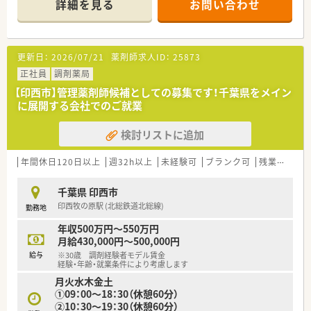
詳細を見る
お問い合わせ
■店舗内は広々としており、きれいな薬局です。
■正社員比率が高く、一人へ負担が集中することがありません。
≪充実した教育制度≫
更新日：
2026/07/21
薬剤師求人ID：
25873
■「eラーニング?研修」が豊富に用意されており、薬剤師?社会人
としての知識を身に付ける事が可能です。
正社員
調剤薬局
■経験の少ない方には、OJT研修なども用意されています。
【印西市】管理薬剤師候補としての募集です！千葉県をメイン
■医療モール?個人医院?総合病院前など様々な形態で運営して
に展開する会社でのご就業
おり色々な経験を積む事が可能です。
■医療モール受けの薬局では、医師との距離が近合同勉強会など
検討リストに追加
への参加など貴重な経験ができます。
≪様々なキャリアプランがあります≫
年間休日120日以上
週32h以上
未経験可
ブランク可
残業なし(ほぼなし含む)
■薬剤師のスペシャリストとして、在宅医療や漢方といった専門
分野を極める道も用意されています。
千葉県 印西市
■マネージャーや支店長、採用・教育などの人事業務、医療モール
印西牧の原駅 (北総鉄道北総線)
勤務地
開発といった新規開発に携わるなど、活躍できるチャンスが多い
企業です。
年収500万円～550万円
月給430,000円～500,000円
≪地域密着型の薬局運営≫
給与
※30歳 調剤経験者モデル賃金
■こどもクリニック＆こども薬局などの職場体験や地域活動を
経験・年齢・就業条件により考慮します
積極的に行っています。
月火水木金土
■「個人クリニック・医療モール」から処方箋を主に応需してお
①09：00～18：30（休憩60分）
り、地域密着型の展開をしているので患者様と距離が近く、1人1
②10：30～19：30（休憩60分）
人に向き合った医療の提供が可能です。