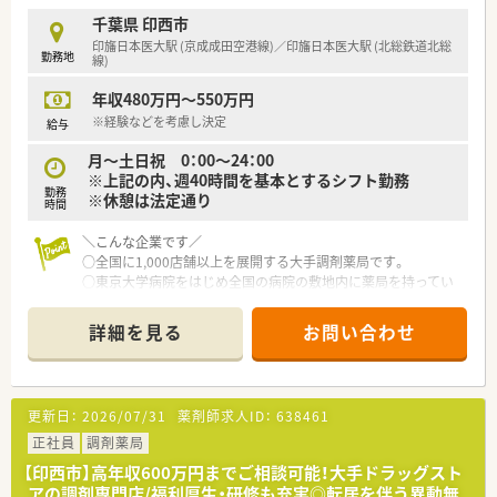
っても安心して働けます。
千葉県 印西市
■正社員でありながら副業も全面的に認められており、多様な働
印旛日本医大駅 (京成成田空港線)／印旛日本医大駅 (北総鉄道北総
勤務地
き方を実現できます。
線)
年収480万円～550万円
【想定されるキャリアイメージ】
■薬剤師業務に留まらず、採用や店舗開発など薬剤師プラスαの
※経験などを考慮し決定
給与
業務に挑戦できます。
月～土日祝 0：00～24：00
■意欲次第で30代での役員就任も可能で、子会社の社長として
※上記の内、週40時間を基本とするシフト勤務
活躍する道もあります。
勤務
※休憩は法定通り
■独自の業務支援制度により、多様な店舗で経験を積み圧倒的な
時間
速さで成長できます。
＼こんな企業です／
○全国に1,000店舗以上を展開する大手調剤薬局です。
○東京大学病院をはじめ全国の病院の敷地内に薬局を持ってい
ます。
病診薬連携を強化することで、地域にお住いの患者様に高度な医
詳細を見る
お問い合わせ
療の提供を実現しています。
○全店「同一の機械・システム」を採用しており、且つ処方箋の応
需内容が多岐にわたる（敷地内・病院門前・医療モール・CL門前）
ので、スキルUPしたい方にはお勧めもです。
更新日：
2026/07/31
薬剤師求人ID：
638461
○長期就業＆自己研讃を続ける事で給与があがる仕組みになっ
ており、将来的に高年収も狙う事が出来ます。
正社員
調剤薬局
○インターネットを使って処方薬の飲み方を遠隔指導する「オン
【印西市】高年収600万円までご相談可能！大手ドラッグスト
ライン服薬指導」、今後も病院の「敷地内薬局」の推進、女性客の
アの調剤専門店/福利厚生・研修も充実◎転居を伴う異動無