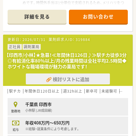
めです。時間外手当は1分単位で支給されるため、メリハリをつ
勤し、仕事帰りにお買い物も済ませたいという効率重視の方に最
けて正社員として長く健康的に働けます。
適です。
＊------------------------------------------＊
■年間120日以上の休日と、毎年必ず取得できる7連休を重視し、
詳細を見る
お問い合わせ
【店舗情報と応需状況について】
プライベートの時間もしっかりと大切にしたい薬剤師の方に推
■最寄り駅である千葉ニュータウン中央駅から徒歩で3分の場所
奨いたします。
に位置しており、通勤や仕事帰りの買い物にも大変便利な好立地
■大手ならではの手厚い研修と福利厚生を享受しながら、将来的
です。
に本部職や専門職など多様なキャリアの選択肢を持ちたい方に
更新日：
2026/07/31
薬剤師求人ID：
319884
■応需科目は小児科や内科、消化器科、精神科、皮膚科など複数
ぴったりの職場です。
に対応し、処方箋は1日あたり100枚から120枚を受け付けてい
正社員
調剤薬局
ます。
【印西市/小林】★急募！≪年間休日126日♪≫駅チカ徒歩3分
■勤務者数は常勤薬剤師が3名、非常勤薬剤師が1名在籍してお
◎有給消化率80％以上/月の残業時間は全社平均2.5時間◆
り、複数のスタッフで協力し合いながら業務を進めています。
ホワイトな職場環境が魅力の薬局です！
【想定されるキャリアイメージ】
検討リストに追加
■学歴や年齢に関わらずやる気のある社員を正当に評価し、責任
あるポジションやキャリアアップの機会を与える社風です。
■調剤専門店からドラッグストア併設店まで複数の薬局形態を
駅チカ
年間休日120日以上
週32h以上
新卒可
未経験可
ブラン
運営しており、希望や適性に応じた多様な経験が積める環境で
す。
千葉県 印西市
■店舗展開が近隣エリアに多いため、転居のない範囲での異動を
小林駅 (JR成田線)
勤務地
通じて多くの診療科目の処方や専門知識を学ぶことが可能で
す。
年収408万円～650万円
【想定されるモデル年収】
※経験・就業条件により考慮します。
給与
■これまでの実務経験や就業条件などを考慮し、正社員として年