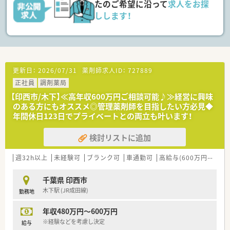
たのご希望に沿って
求人をお探
しします！
≪教育体制について≫
■研修制度も充実しています。
新人研修：4月・5月で3回、9月・1月で2回の計5回
薬剤師研修：年3～5回 店舗職員研修：接遇など1～2回 その
他、
管理職研修や外部研修、海外研修なども参加することが可能です
更新日：
2026/07/31
薬剤師求人ID：
727889
（現在コロナ禍で無し）
正社員
調剤薬局
■認定薬剤師の資格取得・更新補助制度もあり、パートも勤務条
件に応じて資格取得のサポートがございます。
【印西市/木下】≪高年収600万円ご相談可能♪≫経営に興味
■健康サポート薬局の研修受講に関しても会社にて全額補助対
のある方にもオススメ◎管理薬剤師を目指したい方必見◆
応いただけます。
年間休日123日でプライベートとの両立も叶います！
■HPKIカードの取得も会社の全額補助がございます。
検討リストに追加
週32h以上
未経験可
ブランク可
車通勤可
高給与(600万円以上)
千葉県 印西市
木下駅 (JR成田線)
勤務地
年収480万円～600万円
※経験などを考慮し決定
給与