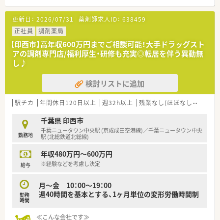
全店舗に医療事務が配置されており、調剤に特化してお仕事いた
だけます。
更新日：
2026/07/31
薬剤師求人ID：
638459
■店舗展開が近隣に多いため、転居無しの異動で多くの科目を勉
強することが可能です。
正社員
調剤薬局
■急な欠員の場合でも応援薬剤師のフォロー体制が整っており
【印西市】高年収600万円までご相談可能！大手ドラッグスト
ます。
アの調剤専門店/福利厚生・研修も充実◎転居を伴う異動無
■学歴や年齢に関係なく、やる気のある社員には責任あるポジシ
し♪
ョンが与えられます。
キャリア志向の方も、やりがいを持ってご就業いただける環境で
検討リストに追加
す！
■調剤過誤対策も万全、調剤監査システム・ピッキングシステム
なども全店に完備しております。
駅チカ
年間休日120日以上
週32h以上
残業なし(ほぼなし含む)
転
■独身寮あり、一人暮らしの方にもおすすめです。
■面接後に配属先は決定します（ご自宅から60分圏内）
千葉県 印西市
千葉ニュータウン中央駅 (京成成田空港線)／千葉ニュータウン中央
勤務地
≪働きやすい環境≫
駅 (北総鉄道北総線)
■年間休日120日と多め！
年収480万円～600万円
■平均残業時間10時間程度とメリハリつけてご就業いただけま
す。
※経験などを考慮し決定
給与
■福利厚生・研修制度が充実した環境で働きたい方
…LTD制度(休業補償制度)を導入しており、病気や怪我で長期
月～金 10：00～19：00
療養する期間、
週40時間を基本とする、1ヶ月単位の変形労働時間制
勤務
一定の収入を保証しています。この制度以外にも様々な制度が
時間
あります！
■労働組合があり、労働環境が守られています。
≪こんな会社です≫