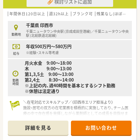
検討リストに追加
年間休日120日以上
週32h以上
ブランク可
残業なし(ほぼなし含む)
千葉県 印西市
千葉ニュータウン中央駅 (京成成田空港線)／千葉ニュータウン中央
勤務地
駅 (北総鉄道北総線)
年収500万円～580万円
※経験・スキル等考慮
給与
月火水金 9:00～18:00
木 9:00～13:00
第1,3,5土 9:00～13:00
第2,4土 8:30～14:00
勤務
時間
※上記の内、週40時間を基本とするシフト勤務
※休憩は法定通り
＼在宅対応でスキルアップ／（印西市エリア担当より）
施設・居宅の双方の在宅業務を積極的に実施しており、チーム医
療の中で存在感を発揮しながら薬剤師としての成長を目指せま
す。
＊------------------------------------------＊
詳細を見る
お問い合わせ
【店舗情報と応需状況について】
■千葉ニュータウン中央駅から車で10分の立地で、近隣クリニ