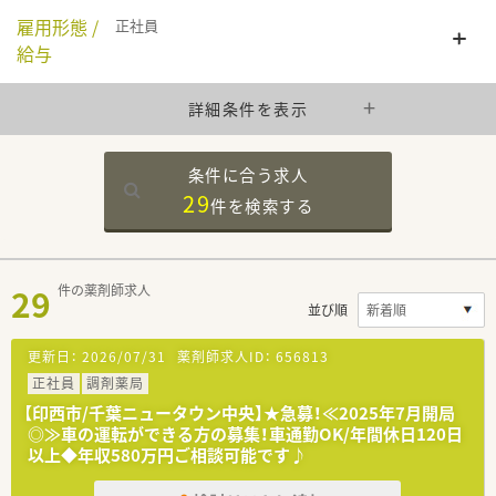
雇用形態 /
正社員
給与
詳細条件を表示
条件に合う求人
29
件を
検索する
29
件の薬剤師求人
並び順
更新日：
2026/07/31
薬剤師求人ID：
656813
正社員
調剤薬局
【印西市/千葉ニュータウン中央】★急募！≪2025年7月開局
◎≫車の運転ができる方の募集！車通勤OK/年間休日120日
以上◆年収580万円ご相談可能です♪