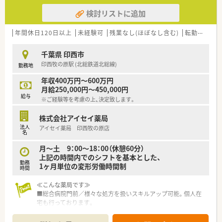
検討リストに追加
年間休日120日以上
未経験可
残業なし(ほぼなし含む)
転勤なし
千葉県 印西市
印西牧の原駅 (北総鉄道北総線)
勤務地
年収400万円～600万円
月給250,000円～450,000円
給与
※ご経験等を考慮の上、決定致します。
株式会社アイセイ薬局
法人
アイセイ薬局 印西牧の原店
名
月～土 9：00～18：00（休憩60分）
上記の時間内でのシフトを基本とした、
勤務
1ヶ月単位の変形労働時間制
時間
≪こんな薬局です≫
■総合病院門前／様々な処方を扱いスキルアップ可能。個人在
宅も行っております。
■最寄り駅から徒歩15分程度／駐車場あり／車通勤が便利で
す。