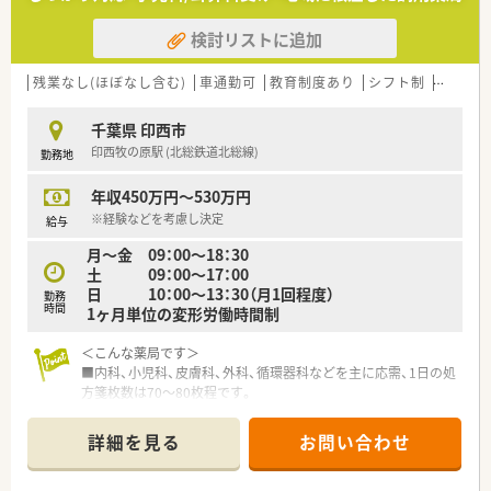
■ドクターとの信頼関係を基盤に、利便性の高い駅前や大型医療
モールへの出店を中心に展開しています。
検討リストに追加
■成長途中の企業のため、役員との距離が近く、スタッフ全員が
経営陣に提案できる「月報制度」を設けており、役員が社員の声
を柔軟に受け止める風土が根付いております。
残業なし(ほぼなし含む)
車通勤可
教育制度あり
シフト制
かかり
■幅広い専門知識と高いヒューマンスキルを兼ね備えた薬剤師
の育成を推進しており、研修も充実しています。
千葉県 印西市
印西牧の原駅 (北総鉄道北総線)
勤務地
年収450万円～530万円
※経験などを考慮し決定
給与
月～金 09：00～18：30
土 09：00～17：00
日 10：00～13：30（月1回程度）
勤務
時間
1ヶ月単位の変形労働時間制
＜こんな薬局です＞
■内科、小児科、皮膚科、外科、循環器科などを主に応需、1日の処
方箋枚数は70～80枚程です。
■薬局内は明るい配色の内装で温かい雰囲気♪キッズスペース
もございます。
詳細を見る
お問い合わせ
＜こんな会社です＞
■千葉県に2店舗・茨城県に１店舗展開の地域密着系の会社で