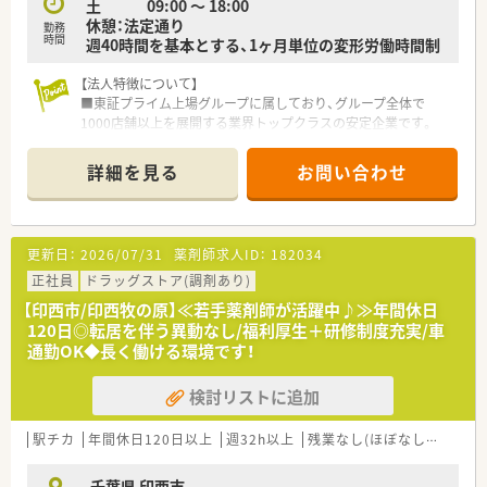
土 09:00 ～ 18:00
休憩：法定通り
勤務
時間
週40時間を基本とする、1ヶ月単位の変形労働時間制
【法人特徴について】
■東証プライム上場グループに属しており、グループ全体で
1000店舗以上を展開する業界トップクラスの安定企業です。
■ドラッグストアでありながら調剤とOTCが完全に別採用とな
っており、薬剤師が調剤業務に特化して活躍できる特徴がありま
詳細を見る
お問い合わせ
す。
■自宅から1時間圏内の近隣エリアに集中出店しているため、転
居を伴う異動がなく腰を据えて長く働ける法人です。
更新日：
2026/07/31
薬剤師求人ID：
182034
【職場環境と雰囲気】
■店舗には常勤1名と非常勤2名の薬剤師が在籍しており、急な
正社員
ドラッグストア(調剤あり)
欠員の際にも近隣店からのヘルプ体制がしっかりと整っていま
【印西市/印西牧の原】≪若手薬剤師が活躍中♪≫年間休日
す。
120日◎転居を伴う異動なし/福利厚生＋研修制度充実/車
■調剤過誤対策として、全店に調剤監査システムやピッキングシ
通勤OK◆長く働ける環境です！
ステムなどの最新設備が完備された安全な職場環境です。
■スタッフが安心して長く働けるように労働環境を大切にする
検討リストに追加
風土があり、充実した人数配置のもとでストレスなく就業できま
す。
駅チカ
年間休日120日以上
週32h以上
残業なし(ほぼなし含む)
転
【こんな取り組みをしています】
■病気やケガによって長期間にわたり就業が不可能になった際、
千葉県 印西市