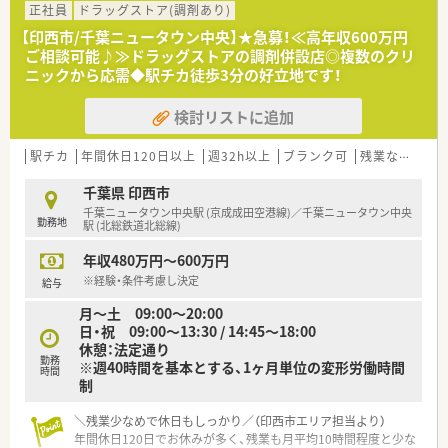
正社員
ドラッグストア(調剤あり)
【こんな取り組みをしています】
【印西市/千葉ニュータウン中央】★急募！≪高年収600万円
■サプリメントバーやビューティーケアスタジオを併設し、薬剤
ご相談可能♪≫ドラッグストアの調剤併設店◎複数のクリ
師が栄養士や化粧品担当者と連携して健康を管理する次世代店
ニックから応需◆駅チカ徒歩3分の好立地です！
舗を拡大中です。
■2022年までに健康サポート薬局を50店舗まで拡大する計画を
検討リストに追加
推進しており、地域医療の拠点として公衆衛生の向上に積極的に
貢献しています。
■錠剤監査システムだけでなく、音声入力システム等の最新設備
駅チカ
年間休日120日以上
週32h以上
ブランク可
残業なし(ほぼなし含む)
を全店規模で導入し、人的ミスの防止と対人業務時間の創出を両
立しています。
千葉県 印西市
千葉ニュータウン中央駅 (京成成田空港線)／千葉ニュータウン中央
勤務地
【こんな方が活躍中】
駅 (北総鉄道北総線)
■調剤業務に軸足を置きつつ、ドラッグストアならではの幅広い
年収480万円～600万円
商品知識を習得し、地域の「セルフメディケーション」を支えた
い方が活躍中です。
※経験・条件考慮し決定
給与
■育児時短勤務制度を利用しながら小学校6年生まで1日6時間
月～土 09:00～20:00
勤務を行うなど、仕事と育児を賢く両立している女性薬剤師が多
日・祝 09:00～13:30 / 14:45～18:00
数在籍します。
休憩：法定通り
■社内公募制度に積極的に手を挙げ、店舗開発や新規プロジェク
勤務
※週40時間を基本とする、1ヶ月単位の変形労働時間
トに参画するなど、薬剤師の枠を超えた活躍を志す向上心豊かな
時間
制
若手層です。
＼残業少なめで休日もしっかり／（印西市エリア担当より）
【こんな方にオススメ】
年間休日120日でお休みが多く、残業も月平均10時間程度と少な
■印西牧の原駅に直結した便利な環境で、雨の日でも濡れずに通