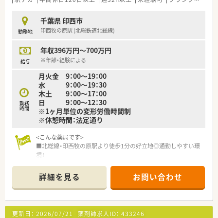
■お休みはシフト制で、土曜日か日曜日のどちらか片方を休日に
選ぶことが可能です。
千葉県 印西市
■夏季休暇は5日間、年末年始休暇は6日間と、長期休暇が充実し
印西牧の原駅 (北総鉄道北総線)
勤務地
ている点も魅力です。
年収396万円～700万円
【こんな方にオススメ】
■給与と休日の両方を重視し、ワークライフバランスの取れた働
※年齢・経験による
給与
き方を実現したい方におすすめです。
月火金 9：00～19：00
■転勤の心配なく、一つの地域で腰を据えて長く薬剤師としてキ
水 9：00～19：30
ャリアを築きたい方に最適です。
木土 9：00～17：00
■経営者との距離が近い、風通しの良いアットホームな職場で働
日 9：00～12：30
きたい方にぴったりです。
勤務
時間
※1ヶ月単位の変形労働時間制
※休憩時間：法定通り
<こんな薬局です>
■北総線・印西牧の原駅より徒歩1分の好立地◎通勤しやすい環
境！
■ショッピングセンターの中にある薬局/建物内に複数クリニッ
クが入っており、幅広い処方に触れることができます。
詳細を見る
お問い合わせ
＜こんな会社です＞
■母体は病医院専門の経営コンサルティング企業です。全国に
調剤薬局を550店舗以上展開しています。
更新日：
2026/07/21
薬剤師求人ID：
433246
■薬局事業だけでなく、クリニックモールの企画・運営や医療機