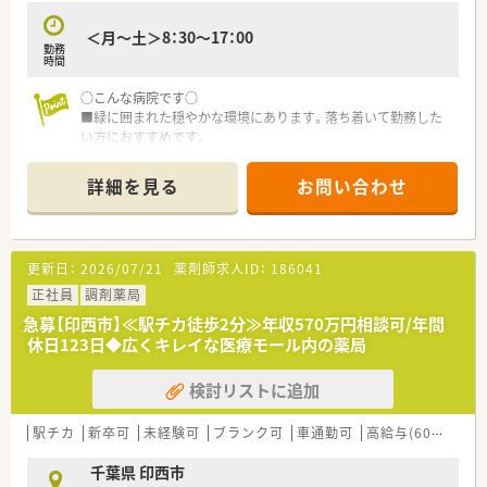
＜月～土＞8：30～17：00
勤務
時間
○こんな病院です○
■緑に囲まれた穏やかな環境にあります。落ち着いて勤務した
い方におすすめです。
■薬局内の薬剤師数も少人数制です。アットホームな環境。
■ご年齢やご経験は問いません！前向きな姿勢などを重視し採用
詳細を見る
お問い合わせ
を検討しています。
○こんな方におすすめ○
■17時までのお仕事を探されている方
更新日：
2026/07/21
薬剤師求人ID：
186041
■車通勤希望の方
正社員
調剤薬局
急募【印西市】≪駅チカ徒歩2分≫年収570万円相談可/年間
休日123日◆広くキレイな医療モール内の薬局
検討リストに追加
駅チカ
新卒可
未経験可
ブランク可
車通勤可
高給与(600万円以上)
千葉県 印西市