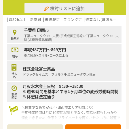
検討リストに追加
【職場環境と雰囲気】
■勤務されているスタッフは10年以上の方が多く、アットホー
ムな雰囲気で定着率が高い店舗です。
週32h以上
新卒可
未経験可
ブランク可
残業なし(ほぼなし含む)
■40代から60代のベテラン薬剤師が在籍しており、落ち着いた
環境で働くことができます。
千葉県 印西市
■門前の医療機関とも良好な関係が築けており、地域密着型の薬
千葉ニュータウン中央駅 (京成成田空港線)／千葉ニュータウン中央
勤務地
局として機能しています。
駅 (北総鉄道北総線)
年収487万円～849万円
【やりがい/おすすめポイント】
■年間休日126日ベース、平均残業月5時間と、メリハリをつけて
※ご経験・スキル・コースによる
給与
働ける点が大きな魅力です。
■有給休暇の消化率が80%以上と高く、ご自身の時間もしっか
株式会社富士薬品
り確保することができます。
法人
ドラッグセイムス フォルテ千葉ニュータウン薬局
■ステージ制により昇給が明確で、薬局長になれば年収600万円
名
も目指せる環境です。
月火水木金土日祝 9：30～18：30
※週40時間を基本とする1ヶ月単位の変形労働時間制
勤務
※休憩は法定通り
時間
＼残業少なめで安心／（印西市エリア担当より）
平均残業時間は月に10時間程度と少なく、有給休暇もしっかり
消化できるため、仕事とプライベートを両立させたい方に最適で
す。
＊------------------------------------------＊