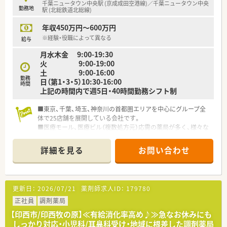
千葉ニュータウン中央駅 (京成成田空港線)／千葉ニュータウン中央
勤務地
駅 (北総鉄道北総線)
年収450万円～600万円
※経験・役職によって異なる
給与
月水木金 9:00-19:30
火 9:00-19:00
土 9:00-16:00
勤務
日（第1・3・5）10:30-16:00
時間
上記の時間内で週5日・40時間勤務シフト制
■東京、千葉、埼玉、神奈川の首都圏エリアを中心にグループ全
体で25店舗を展開している会社です。
■医療モール、医療ビル（複数処方元）応需の薬局が多く、様々な
科目が勉強出来る環境です。
■アロマの販売、店舗内にアクアリウム設置している店舗もあ
詳細を見る
お問い合わせ
り、患者様がリラックスできる環境作りを行ってます。
■独立支援プログラムもあり、今後独立希望の方にもお勧めとな
ります。
■有給休暇の自動買取制度があり、2年経過して消滅してしまう
更新日：
2026/07/21
薬剤師求人ID：
179780
有給休暇を、会社が自動買取する制度がございます。
■年間休日123日と休日が多く、プライベートも充実して勤務す
正社員
調剤薬局
ることが可能となります。
【印西市/印西牧の原】≪有給消化率高め♪≫急なお休みにも
■「かかりつけ薬剤師」にも力を入れております。
しっかり対応・小児科/耳鼻科受け・地域に根差した調剤薬局