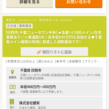
詳細を見る
お問い合わせ
【店舗情報と応需状況について】
■京成成田空港線や北総鉄道北総線の千葉ニュータウン中央駅
から車で5分ほどの場所に位置しており、通勤しやすい環境で
す。
更新日：
2026/07/31
薬剤師求人ID：
498858
■皮膚科のほか面対応であらゆる医療機関からの処方箋を受け
付けており、1日あたりの応需枚数は約60枚となっています。
正社員
調剤薬局
■勤務体制は常勤薬剤師が5人在籍しており、手厚い人員配置に
【印西市/千葉ニュータウン中央】★急募！≪内科メイン/在宅
よって一人ひとりの負担が少なくゆとりを持てる環境です。
業務あり◎≫車通勤OK♪高年収650万円も目指せる◆千葉
県メイン展開の地域に根差した調剤薬局です！
【想定されるキャリアイメージ】
■管理薬剤師の経験をお持ちの方であれば、中途入社から最短3
検討リストに追加
ヶ月程度で管理薬剤師へ就任した実績もございます。
■新規出店や調剤併設店の増加に伴いポストが多く、将来的には
本部の採用職や品質管理職へのキャリアチェンジも可能です。
年間休日120日以上
週32h以上
新卒可
未経験可
ブランク可
残業
■年に1回アメリカやハワイでの海外研修に参加する機会もあ
り、先進的な薬局経営について深く学ぶことができます。
千葉県 印西市
千葉ニュータウン中央駅 (京成成田空港線)／千葉ニュータウン中央
勤務地
【想定されるモデル年収】
駅 (北総鉄道北総線)
■24歳の新卒レベルにおける想定年収は487万円となっており、
年収408万円～650万円
若手の段階から高い水準の給与が提示されます。
■30歳の調剤経験者であれば年収557万円、40歳の経験者であ
※経験・就業条件により考慮します。
給与
れば年収577万円がひとつの目安となります。
■入社後すぐに薬局長候補として迎える場合は、最初から手当込
株式会社健栄
みで年収600万円以上の提示を行うことも可能です。
法人
ひまわり薬局 高花店