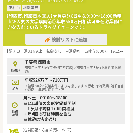
更新日：
2026/07/31
薬剤師求人ID：
86022
【想定されるモデル年収】
正社員
調剤薬局
■30代前半で経験を積んでいる方の場合は年収520万円程度が
【印西市/印旛日本医大】★急募！≪貴重な9:00～18:00勤務
見込まれ、ここに別途支給される残業代が加算される形となりま
♪≫人気の大学病院前◎年収550万円相談可◆在宅業務に
す。
力を入れているドラッグチェーンです！
■調剤経験が1年から2年程度の若手の方であれば、年収462万円
からスタートし、段階的に昇給を目指していくことが想定されま
検討リストに追加
す。
■入社時の年収設定は480万円から550万円の範囲内で決定され
ますが、将来的な役職への登用によりさらなる年収増が可能で
駅チカ
週32h以上
転勤なし
車通勤可
高給与(600万円以上)
寮・
す。
千葉県 印西市
【こんな取り組みをしています】
印旛日本医大駅 (京成成田空港線)／印旛日本医大駅 (北総鉄道北総
勤務地
■LTD制度という独自の休業補償制度を導入しており、万が一の
線)
病気や怪我で長期間働けなくなった際の所得を会社が保証しま
年収526万円～710万円
す。
※経験・年齢・就業条件により考慮します ※想定・平均残業、諸手当含
■認定薬剤師の取得を支援するためのeラーニング導入や、新薬
給与
む総額 年収に応じて固定
…
セミナー、薬歴セミナーなど、多彩な教育プログラムを実施して
月～土 09：00～18：00
います。
※1年単位の変形労働時間制
■大手グループならではの合同勉強会が定期的に開催されてお
1ヶ月平均は170時間程度
り、最新の医療情報や他店舗の成功事例を共有する機会が豊富に
勤務
※年4回の研修時間を含む
あります。
時間
※休憩は法定通り
【こんな方が活躍中】
【店舗情報と応需状況について】
■患者様の健康相談に親身になって応じることができる、高いホ