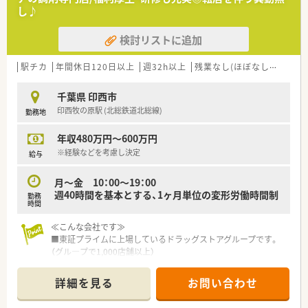
取り込みを狙う店舗でデザインの一新。
し♪
M&Aによる店舗拡大と業界のリーディングカンパニーとして成
長を続けています。
検討リストに追加
○どの店舗も、最新システムが整っています！
＼福利厚生／
駅チカ
年間休日120日以上
週32h以上
残業なし(ほぼなし含む)
転
〇「社員第一主義」を掲げている同社では、福利厚生面が手厚く
年間休日120日以上、「連続休暇制度（年に1回、最大9連休を取得
千葉県 印西市
できる制度）」等
印西牧の原駅 (北総鉄道北総線)
勤務地
プライベートも充実出来る様にワークライフバランスを後押し
してくれる制度が充実しています。
年収480万円～600万円
〇社員割引制度、財形貯蓄制度、スポーツジム優待等が受けられ
る他、提携の保養施設は全国に40ヵ所あります。
※経験などを考慮し決定
給与
〇産休・育休・時短勤務者2,097人以上等、どれも業界トップクラ
スの実績!
月～金 10：00～19：00
産休、育休取得はもちろんのこと、育児短時間勤務制度を実施
週40時間を基本とする、1ヶ月単位の変形労働時間制
勤務
育児休業より復帰後、1日最大2時間短縮して勤務できる制度で
時間
す。
法律では3歳までですが、同社では小学校就学時までの期間利用
≪こんな会社です≫
可能♪
■東証プライムに上場しているドラッグストアグループです。
（グル―プで1,000店舗以上）
■千葉県、東京都、埼玉県を中心に店舗を展開しております。転
居を伴う異動はありません。※駅前・市街地に集中的に出店して
詳細を見る
お問い合わせ
います。
■調剤・OTCは完全に別採用です。