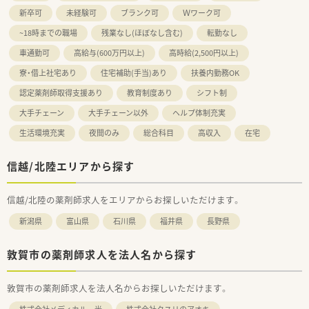
新卒可
未経験可
ブランク可
Ｗワーク可
~18時までの職場
残業なし(ほぼなし含む)
転勤なし
車通勤可
高給与(600万円以上)
高時給(2,500円以上)
寮・借上社宅あり
住宅補助(手当)あり
扶養内勤務OK
認定薬剤師取得支援あり
教育制度あり
シフト制
大手チェーン
大手チェーン以外
ヘルプ体制充実
生活環境充実
夜間のみ
総合科目
高収入
在宅
信越/北陸エリアから探す
信越/北陸の薬剤師求人をエリアからお探しいただけます。
新潟県
富山県
石川県
福井県
長野県
敦賀市の薬剤師求人を法人名から探す
敦賀市の薬剤師求人を法人名からお探しいただけます。