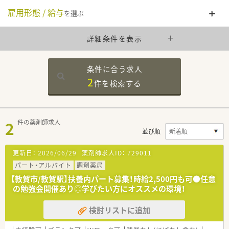
雇用形態 / 給与
を選ぶ
詳細条件を表示
条件に合う求人
2
件を
検索する
2
件の薬剤師求人
並び順
更新日：
2026/06/29
薬剤師求人ID：
729011
パート・アルバイト
調剤薬局
【敦賀市/敦賀駅】扶養内パート募集！時給2,500円も可●任意
の勉強会開催あり◎学びたい方にオススメの環境！
検討リストに追加