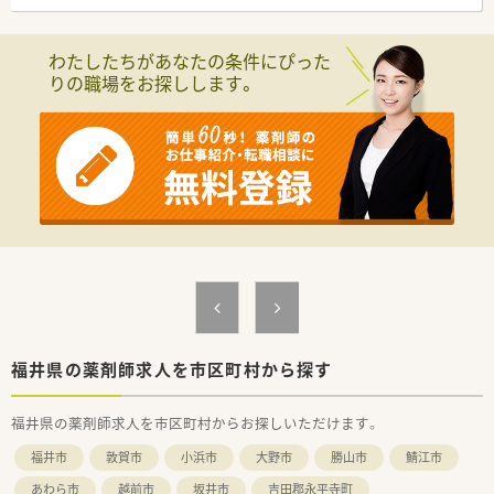
【法人特徴について】
■福井県敦賀市内に4店舗を展開し、創業から80年という長い歴
わたしたちがあなたの条件にぴった
史を持ち地域住民から厚い信頼を得ている老舗企業です。
りの職場をお探しします。
■代表ご自身も現場に入って気さくにコミュニケーションを取
られているため、風通しが良く非常に働きやすい社風です。
■地域への貢献を最優先に考えて採算度外視の設備投資を行う
など、常に患者様第一の姿勢を貫いている温かい法人です。
【職場環境と雰囲気】
■薬剤師と数名の事務スタッフが在籍しており、互いに協力し合
いながら和やかな雰囲気の中で日々の業務を行っています。
■薬剤師と事務員がしっかりと連携を取り合っており、業務の負
担を軽減できるサポート体制が構築されている職場です。
■充実した設備環境の中で落ち着いて業務を進めることができ、
患者様へのより良いサービス提供に集中できる環境です。
福井県の薬剤師求人を市区町村から探す
福井県の薬剤師求人を市区町村からお探しいただけます。
福井市
敦賀市
小浜市
大野市
勝山市
鯖江市
あわら市
越前市
坂井市
吉田郡永平寺町