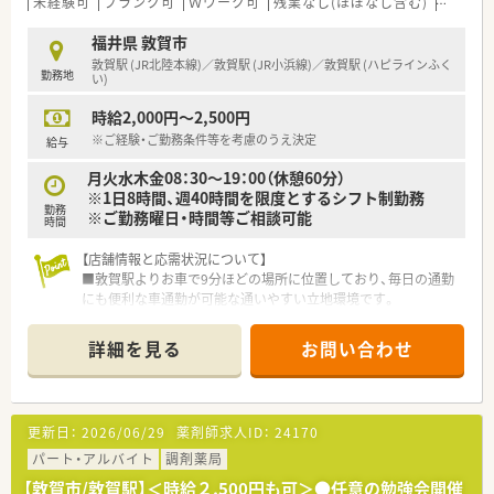
未経験可
ブランク可
Ｗワーク可
残業なし(ほぼなし含む)
転勤な
福井県 敦賀市
敦賀駅 (JR北陸本線)／敦賀駅 (JR小浜線)／敦賀駅 (ハピラインふく
勤務地
い)
時給2,000円～2,500円
※ご経験・ご勤務条件等を考慮のうえ決定
給与
月火水木金08：30～19：00（休憩60分）
※1日8時間、週40時間を限度とするシフト制勤務
勤務
※ご勤務曜日・時間等ご相談可能
時間
【店舗情報と応需状況について】
■敦賀駅よりお車で9分ほどの場所に位置しており、毎日の通勤
にも便利な車通勤が可能な通いやすい立地環境です。
■近隣の医療機関を中心に面対応で1日あたり30枚から40枚の
処方箋を応需しており、落ち着いて業務に取り組めます。
詳細を見る
お問い合わせ
■内科や外科から眼科や皮膚科など非常に多岐にわたる幅広い
科目を応需し、居宅への在宅医療にも対応しております。
【法人特徴について】
更新日：
2026/06/29
薬剤師求人ID：
24170
■福井県敦賀市内に4店舗を展開し、創業から80年という長い歴
史を持ち地域住民から厚い信頼を得ている老舗企業です。
パート・アルバイト
調剤薬局
■代表ご自身も現場に入って気さくにコミュニケーションを取
【敦賀市/敦賀駅】＜時給２,500円も可＞●任意の勉強会開催