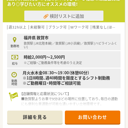
られているため、風通しが良く非常に働きやすい社風です。
あり◎学びたい方にオススメの環境！
■地域への貢献を最優先に考えて採算度外視の設備投資を行う
など、常に患者様第一の姿勢を貫いている温かい法人です。
検討リストに追加
【職場環境と雰囲気】
■薬剤師と数名の事務スタッフが在籍しており、互いに協力し合
週32h以上
未経験可
ブランク可
Ｗワーク可
残業なし(ほぼなし含む)
いながら和やかな雰囲気の中で日々の業務を行っています。
■薬剤師と事務員がしっかりと連携を取り合っており、業務の負
福井県 敦賀市
担を軽減できるサポート体制が構築されている職場です。
敦賀駅 (JR北陸本線)／敦賀駅 (JR小浜線)／敦賀駅 (ハピラインふく
勤務地
■充実した設備環境の中で落ち着いて業務を進めることができ、
い)
患者様へのより良いサービス提供に集中できる環境です。
時給2,000円～2,500円
※ご経験・ご勤務条件等を考慮のうえ決定
給与
月火水木金08：30～19：00（休憩60分）
※1日8時間、週40時間を限度とするシフト制勤務
勤務
※ご勤務曜日・時間等ご相談可能
時間
【店舗情報と応需状況について】
■敦賀駅よりお車で9分ほどの場所に位置しており、毎日の通勤
にも便利な車通勤が可能な通いやすい立地環境です。
■近隣の医療機関を中心に面対応で1日あたり30枚から40枚の
処方箋を応需しており、落ち着いて業務に取り組めます。
詳細を見る
お問い合わせ
■内科や外科から眼科や皮膚科など非常に多岐にわたる幅広い
科目を応需し、居宅への在宅医療にも対応しております。