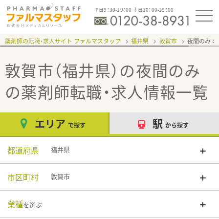
平日9：30-19：00 土日10：00-19：00
薬剤師の転職・求人サイト ファルマスタッフ
福井県
敦賀市
夜間のみ
敦賀市（福井県）の夜間のみ
の薬剤師転職・求人情報一覧
エリア
駅
で探す
から探す
都道府県
福井県
市区町村
敦賀市
業種
を選ぶ