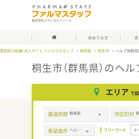
株式会社メディカルリソース
初めての方
求
薬剤師の転職・求人サイト ファルマスタッフ
群馬県
桐生市
ヘルプ体制充
桐生市（群馬県）のヘル
エリア
で探
都道府県
市区町村
群馬県
希望条件
ヘルプ体制充実
フリーワード