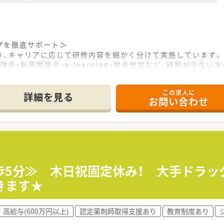
プを徹底サポート＞
う、キャリアに応じて研修内容を細かく分けて実施しています。
会・新薬勉強会・e-learning・学会参加など、経験が少な
、最新医療体制を築いていくため、多くの臨床薬剤師教育とその
ます。
この求人に
の研修も毎年行っており、毎年10名程度の薬剤師が参加してい
詳細を見る
お問い合わせ
っています＞
プライベートを重視したい方にもオススメ。
！
環境があり、ライフステージに沿ってしっかりしたキャリアを描
ースの方を対象に借り上げ社宅制度（家賃補助）がございます。
給となります。
歩5分≫ 木日祝固定休み！ 大手ドラ
きます★
消化器科の処方箋を主に応需しています。
剤師2名体制で店舗運営を行っています。
高給与(600万円以上)
認定薬剤師取得支援あり
教育制度あり
業務に専念することができます。