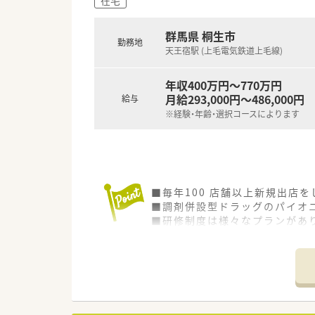
■医院とは隣接しており、マン
■県道沿いに位置しており、通
■門前のドクターは親切で親身
群馬県 桐生市
勤務地
天王宿駅 (上毛電気鉄道上毛線)
＜こんな企業です＞
■アルフレッサHDの系列で、2
年収400万円～770万円
■北海道から関西地方まで約20
月給293,000円～486,000円
給与
■安定性が高く、今後も成長を
※経験・年齢・選択コースによります
■毎年100 店舗以上新規出店
■調剤併設型ドラッグのパイオニ
■研修制度は様々なプランがあ
■店舗で活躍する従業員、社外
されています
■総合薬剤師・調剤薬剤師（土日
■調剤併設型だけでなく「医療モ
■在宅医療にも積極的取り組んで
■「プラチナくるみん認定企業」