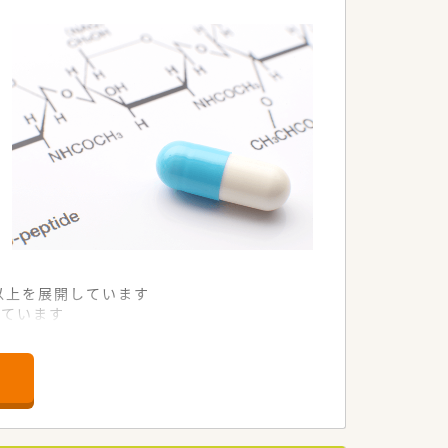
舗以上を展開しています
れています
て様々な活躍ができるフィールドを用意
舗」など様々な店舗を運営しています
最多の51店舗設置しています
一人ひとりが働きやすい環境が整備されて