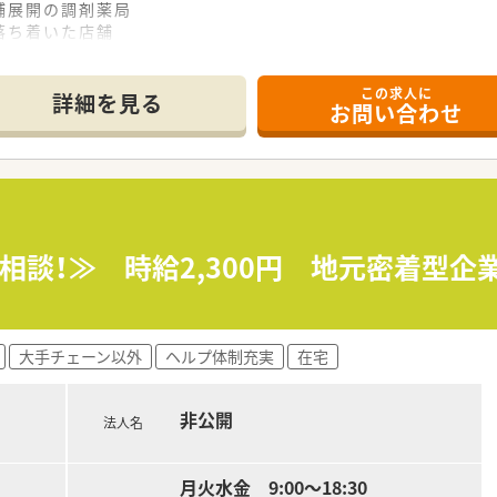
舗展開の調剤薬局
落ち着いた店舗
内科を中心に応需
経験からでもしっかり学べる環境
この求人に
に根差した活動を行っています
詳細を見る
お問い合わせ
システムなども完備
り研修があります
プ研修もあります
方がほとんどです
応相談！≫ 時給2,300円 地元密着型
 子の看護の休暇などの休暇制度も充実しています
、薬局長やエリアマネージャーへのキャリアパスも可能！
も活躍中！
大手チェーン以外
ヘルプ体制充実
在宅
非公開
法人名
月火水金 9:00～18:30