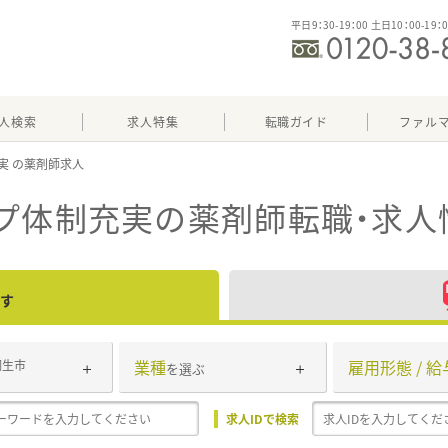
平日9：30-19：00 土日10：00-19：
人検索
求人特集
転職ガイド
ファル
実
プ体制充実
の薬剤師転職・求人
す
業種
雇用形態 / 給
桐生市
を選ぶ
求人IDで検索