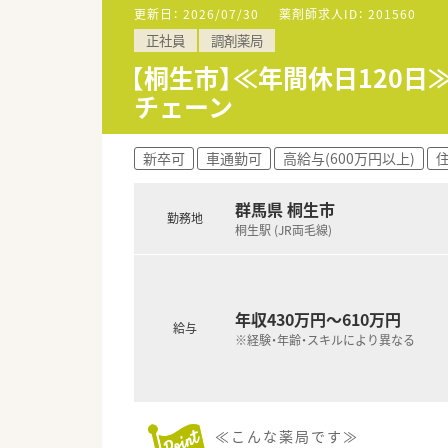
います
更新日：
2026/07/30
薬剤師求人ID：
201560
■充実した研修制度、人事制度、
正社員
調剤薬局
【桐生市】≪年間休日120
チェーン
新卒可
車通勤可
高給与(600万円以上)
群馬県 桐生市
勤務地
桐生駅 (JR両毛線)
年収430万円～610万円
給与
※経験・年齢・スキルにより異なる
≪こんな薬局です≫