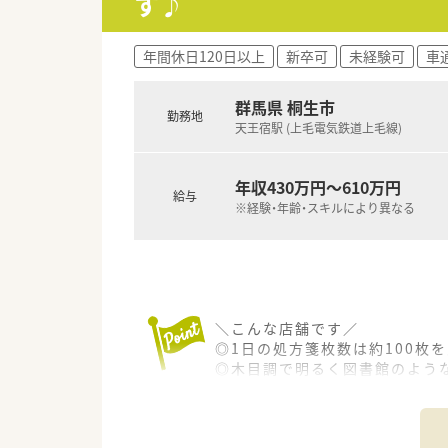
す♪
年間休日120日以上
新卒可
未経験可
車
群馬県 桐生市
勤務地
天王宿駅 (上毛電気鉄道上毛線)
年収430万円～610万円
給与
※経験・年齢・スキルにより異なる
＼こんな店舗です／
◎1日の処方箋枚数は約100枚
◎木目調で明るく図書館のよう
◎小さなお子様から高齢の患者
れいます。
◎居宅在宅への取り組みも同時