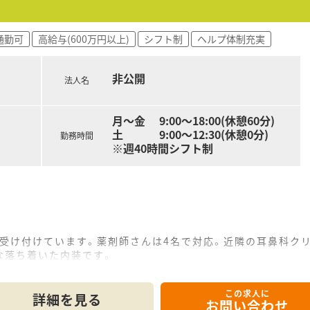
通勤可
高給与(600万円以上)
シフト制
ヘルプ体制充実
非公開
法人名
月～金 9:00～18:00(休憩60分)
土 9:00～12:30(休憩0分)
勤務時間
※週40時間シフト制
を受け付けています。薬剤師さんは4名で対応。近隣の耳鼻科ク
な落ち着いた内装です。
様まで幅広く来局されるため、ベビーシートやバリアフリーま
この求人に
に行っています。
詳細を見る
お問い合わせ