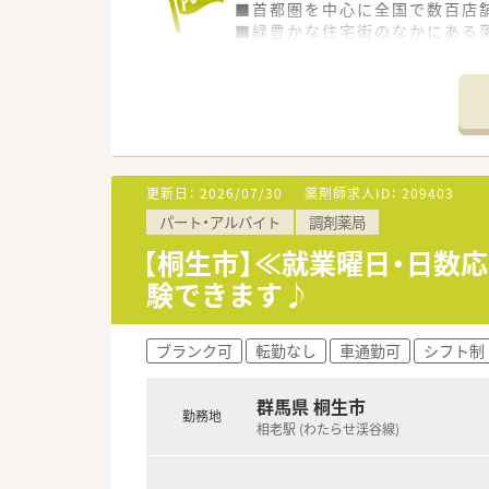
■首都圏を中心に全国で数百店
■緑豊かな住宅街のなかにある
■近隣クリニックから皮膚科・
■在宅にも取り組んでおり、未
■健康イベント等も実施し地域
■電子薬歴・音声薬歴ほか、監査
■教育制度充実！
中途入社の方はOJTでしっか
■入社3年目までフォローアッ
更新日：
2026/07/30
薬剤師求人ID：
209403
■産休育休取得率ほぼ100%！
パート・アルバイト
調剤薬局
時短正社員として復帰される
■年間休日120日
【桐生市】≪就業曜日・日数
介護休暇、リフレッシュ休暇、
験できます♪
■勤務薬剤師としてスタート後
■ベテランだけでなく若手社員
ブランク可
転勤なし
車通勤可
シフト制
群馬県 桐生市
勤務地
相老駅 (わたらせ渓谷線)