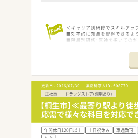
＜キャリア別研修でスキルアッ
■効率的に知識を習得できるよ
■階層別研修・医師を招いての勉強
■ハイレベルな薬剤師を育成し
部」への「海外研修」を行ってい
■韓国、台湾、タイなどアジアで
＜社宅制度アリ！福利厚生が整
■年間休日は120日前後あり、
■育休・産休後の復帰率は100％
更新日：
2026/07/30
薬剤師求人ID：
608770
■結婚・出産を経て長く働ける
正社員
ドラッグストア(調剤あり)
■全国コースもしくはエリアコ
■時間外手当は1分単位での支
【桐生市】≪最寄り駅より徒
応需で様々な科目を対応で
＜こんな薬局です＞
■門前医院より、内科・皮膚科・
■処方枚数は1日80枚程度、薬
年間休日120日以上
土日祝休み
車通勤可
■調剤事務が2名いるため、対人
在宅