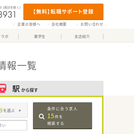
00
（祝日を除く）
【無料】転職サポート登録
企業の皆様へ
会社概要
お問い合わせ
マラボ
薬学生
支店紹介
情報一覧
駅
から探す
条件に合う求人
与
を選ぶ
15
件を
検索する