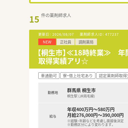
件の薬剤師求人
15
更新日：
2026/08/07
薬剤師求人ID：
477237
NEW
正社員
調剤薬局
【桐生市】≪18時終業≫ 
取得実績アリ☆
車通勤可
寮・借上社宅あり
認定薬剤師取得
群馬県 桐生市
勤務地
桐生駅 (JR両毛線)
年収400万円～580万円
月給276,000円～390,000円
給与
※経験・年齢などを考慮し面接後決定
※勤務区分により変わります。