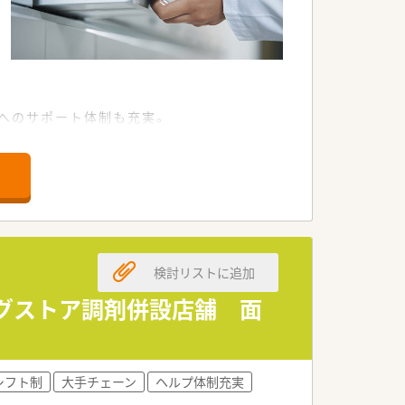
い方へのサポート体制も充実。
実践で有名な「州立ワシントン大学薬学
ます。
けます。
検討リストに追加
ッグストア調剤併設店舗 面
シフト制
大手チェーン
ヘルプ体制充実