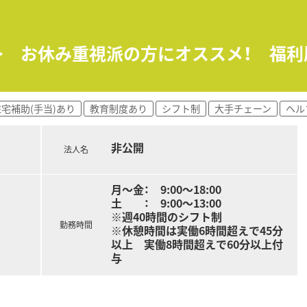
評価制度、キャリア支援制度等があるのも特徴です
日≫ お休み重視派の方にオススメ！ 福
住宅補助(手当)あり
教育制度あり
シフト制
大手チェーン
ヘル
非公開
法人名
月～金： 9:00～18:00
土 ： 9:00～13:00
※週40時間のシフト制
勤務時間
※休憩時間は実働6時間超えで45分
以上 実働8時間超えで60分以上付
与