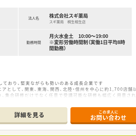
ツーマンで処方箋を受けております。関係性も良好です。
勤の際にも大変便利です。
になって相談に乗ってくれると地元で評判の先生です。
株式会社スギ薬局
法人名
スギ薬局 桐生相生店
001年4月に経営等統合を経て発足した企業です。
月火水金土 10:00〜19:00
0店舗の調剤薬局を展開しています。
※変形労働時間制（実働1日平均8時
続ける企業ですので、長期的なご活躍が望めます。
勤務時間
間勤務）
をしており、堅実ながらも勢いのある成長企業です
アとして、関東、東海、関西、北陸・信州を中心に約1,700店
り、集合研修だけでなく任意で受講可能な研修も幅広く用意さ
で活躍する従業員、将来経営幹部となる従業員など、薬剤師とし
この求人に
休み・19時までの勤務）どちらかの働き方を選択できます
詳細を見る
お問い合わせ
ール・クリニック併設店舗」「敷地内薬局」「訪問調剤特化型店
おり「訪問調剤特化型店舗」を50店舗以上、無菌調剤室は業界
「健康経営優良法人2023（大規模法人部門）認定」等を取得し