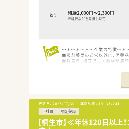
時給2,000円～2,300円
給与
※経験などを考慮し決定
～＊～＊～＊～企業の特徴～＊
■調剤薬局の運営以外に、医薬
■群馬県、埼玉県にて数店舗展
■患者さまの目線に立った薬局
地域に根ざしたかかりるけ薬局
更新日：
2026/07/30
薬剤師求人ID：
334241
正社員
調剤薬局
【桐生市】≪年休120日以