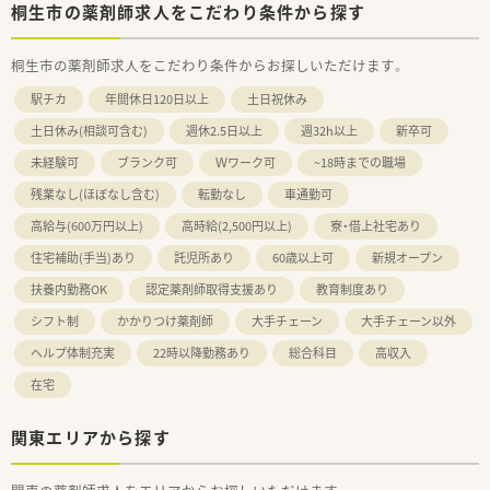
桐生市の薬剤師求人をこだわり条件から探す
桐生市の薬剤師求人をこだわり条件からお探しいただけます。
駅チカ
年間休日120日以上
土日祝休み
土日休み(相談可含む)
週休2.5日以上
週32h以上
新卒可
未経験可
ブランク可
Ｗワーク可
~18時までの職場
残業なし(ほぼなし含む)
転勤なし
車通勤可
高給与(600万円以上)
高時給(2,500円以上)
寮・借上社宅あり
住宅補助(手当)あり
託児所あり
60歳以上可
新規オープン
扶養内勤務OK
認定薬剤師取得支援あり
教育制度あり
シフト制
かかりつけ薬剤師
大手チェーン
大手チェーン以外
ヘルプ体制充実
22時以降勤務あり
総合科目
高収入
在宅
関東エリアから探す