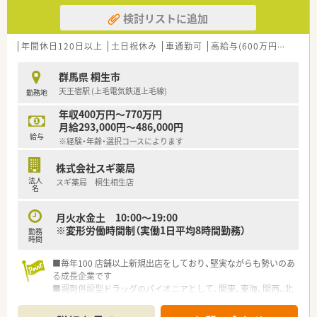
検討リストに追加
年間休日120日以上
土日祝休み
車通勤可
高給与(600万円以上)
認
群馬県 桐生市
天王宿駅 (上毛電気鉄道上毛線)
勤務地
年収400万円～770万円
月給293,000円～486,000円
給与
※経験・年齢・選択コースによります
株式会社スギ薬局
法人
スギ薬局 桐生相生店
名
月火水金土 10:00〜19:00
※変形労働時間制（実働1日平均8時間勤務）
勤務
時間
■毎年100 店舗以上新規出店をしており、堅実ながらも勢いのあ
る成長企業です
■調剤併設型ドラッグのパイオニアとして、関東、東海、関西、北
陸・信州を中心に約1,700店舗以上を展開しています
■研修制度は様々なプランがあり、集合研修だけでなく任意で受