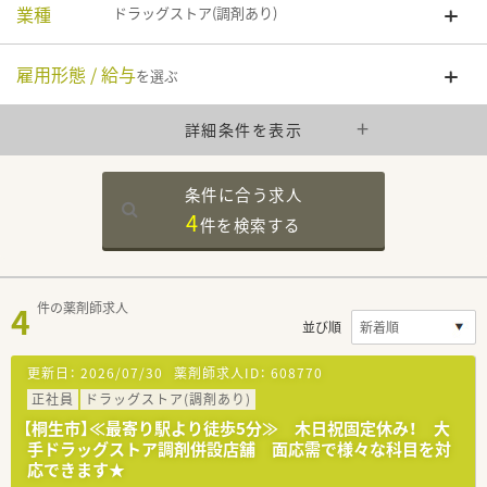
業種
ドラッグストア(調剤あり)
雇用形態 / 給与
を選ぶ
詳細条件を表示
条件に合う求人
4
件を
検索する
4
件の薬剤師求人
並び順
更新日：
2026/07/30
薬剤師求人ID：
608770
正社員
ドラッグストア(調剤あり)
【桐生市】≪最寄り駅より徒歩5分≫ 木日祝固定休み！ 大
手ドラッグストア調剤併設店舗 面応需で様々な科目を対
応できます★