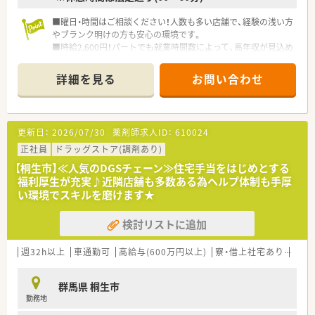
■曜日・時間はご相談ください！人数も多い店舗で、経験の浅い方
やブランク明けの方も安心の環境です。
■時給2,600円！パートでも就業時間数によって、高年収が見込め
ます！
■週20時間以上の勤務でり社会保険加入！福利厚生充実♪
詳細を見る
お問い合わせ
<企業特徴>
■大手ドラッグストアで経営も安定
更新日：
2026/07/30
薬剤師求人ID：
610024
正社員
ドラッグストア(調剤あり)
【桐生市】≪人気のDGSチェーン≫住宅手当をはじめとする
福利厚生が充実♪近隣店舗も多数ある為ヘルプ体制も手厚
い環境でスキルを磨けます★
検討リストに追加
週32h以上
車通勤可
高給与(600万円以上)
寮・借上社宅あり
住宅
群馬県 桐生市
勤務地