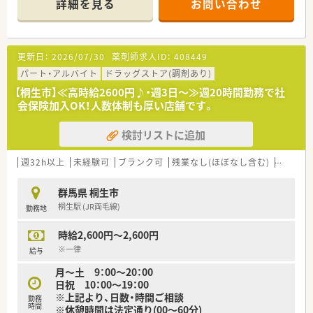
詳細を見る
お問い合わせ
講可能な研修も幅広く用意されています
■店舗で活躍する従業員、社外で活躍する従業員、将来経営幹部
となる従業員など、薬剤師として様々な活躍ができるフィールド
を用意されています
更新日：
2026/07/30
薬剤師求人ID：
408449
■総合薬剤師・調剤薬剤師（土日休み・19時までの勤務）どちらか
の働き方を選択できます
パート・アルバイト
ドラッグストア(調剤あり)
■調剤併設型だけでなく「医療モール・クリニック併設店舗」「敷
【桐生市】≪高時給2600円♪・週3日～≫週20時間勤務で社
地内薬局」「訪問調剤特化型店舗」など様々な店舗を運営してい
会保険加入OK！人数体制も厚い店舗です。
ます
■在宅医療にも積極的取り組んでおり「訪問調剤特化型店舗」を
検討リストに追加
50店舗以上、無菌調剤室は業界最多の51店舗設置しています
■「プラチナくるみん認定企業」「健康経営優良法人2023（大規模
法人部門）認定」等を取得し一人ひとりが働きやすい環境が整備
週32h以上
未経験可
ブランク可
残業なし(ほぼなし含む)
車通勤
されています
■充実した研修制度、人事制度、評価制度、キャリア支援制度等
群馬県 桐生市
があるのも特徴です
桐生駅 (JR両毛線)
勤務地
時給2,600円～2,600円
※一律
給与
月～土 9：00～20：00
日祝 10：00～19：00
※上記より、日数・時間ご相談
勤務
時間
※休憩時間は法定通り(00～60分)