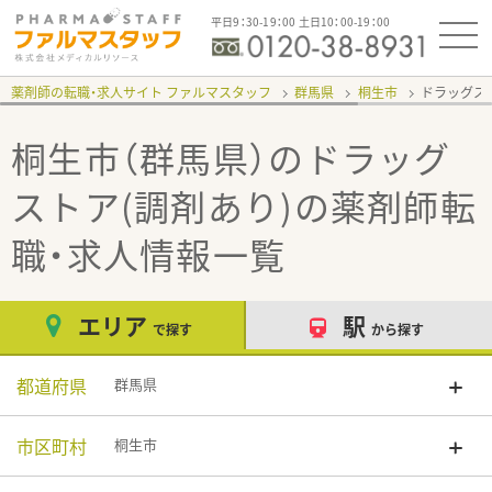
平日9：30-19：00 土日10：00-19：00
薬剤師の転職・求人サイト ファルマスタッフ
群馬県
桐生市
ドラッグス
桐生市（群馬県）のドラッグ
ストア(調剤あり)
の薬剤師転
職・求人情報一覧
エリア
駅
で探す
から探す
都道府県
群馬県
市区町村
桐生市