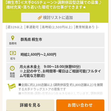
【桐生市】≪大手DGSチェーン≫調剤併設型店舗での募集♪
トのポジションも増えます。
機材充実・落ち着いた環境でお仕事ができます★
■在宅や教育等の専門性を活かせるスペシャリストを目指すこ
とも可能です。
検討リストに追加
■その他にも、管理部門や商品部門等の本社スタッフなど活動領
域は多種多様です。
■在宅実施店舗は年々増加しており、在宅医療へもしっかりと関
週32h以上
車通勤可
高時給(2,500円以上)
教育制度あり
シフト制
わる事ができます。
■育児休暇は3歳まで取得が可能で、時短制度は小学5年生まで
群馬県 桐生市
時短勤務ができるよう変更予定です。
勤務地
■年間休日が120日とワークライフバランスが整っています
■日用品から常備薬まで、従業員割引制度など嬉しいメリットも
たくさんあります！
時給2,600円～2,600円
給与
月火水木金土 9:00～18:00(休憩60分)
※上記の中で、お時間帯・曜日はご相談可能(フルタイ
勤務
ム可能な方歓迎)
時間
■全国に約2,100店舗以上（調剤併設型 約1,800店舗以上）を展開
する大手ドラッグストアの募集です
■予防医療・調剤・在宅の3つを大きな柱としています。調剤併設
率や医薬品構成比も業界で高い水準を保ち、調剤・ＯＴＣ医薬品
に力を入れています
詳細を見る
お問い合わせ
■業界トップクラスの時給2,600円！しっかりと稼ぎたい方にも