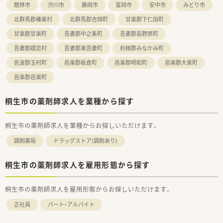
館林市
渋川市
藤岡市
富岡市
安中市
みどり市
北群馬郡榛東村
北群馬郡吉岡町
甘楽郡下仁田町
甘楽郡甘楽町
吾妻郡中之条町
吾妻郡長野原町
吾妻郡嬬恋村
吾妻郡東吾妻町
利根郡みなかみ町
佐波郡玉村町
邑楽郡板倉町
邑楽郡明和町
邑楽郡大泉町
邑楽郡邑楽町
桐生市の薬剤師求人を業種から探す
桐生市の薬剤師求人を業種からお探しいただけます。
調剤薬局
ドラッグストア(調剤あり)
桐生市の薬剤師求人を雇用形態から探す
桐生市の薬剤師求人を雇用形態からお探しいただけます。
正社員
パート・アルバイト