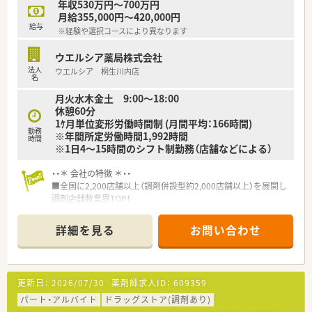
年収530万円～700万円
月給355,000円～420,000円
給与
※経験や選択コースにより異なります
ウエルシア薬局株式会社
法人
ウエルシア 桐生川内店
名
月火水木金土 9:00～18:00
休憩60分
1ｹ月単位変形労働時間制 (月間平均：166時間)
勤務
※年間所定労働時間1,992時間
時間
※1日4～15時間のシフト制勤務（店舗などによる）
・・＊ 会社の特徴 ＊・・
■全国に2,200店舗以上（調剤併設型約2,000店舗以上）を展開し
調剤店舗数業界TOP！
■店舗拡大に伴いキャリアアップできるポジションが多数あり！
頑張り次第で高給与も可能！
詳細を見る
お問い合わせ
■経験や勤務コースによりますが、経験の少ない方でも500万前
半スタートと業界TOP水準！
■職種や職域に合わせ、豊富な社内研修や外部組織と連携した研
修を用意されています
更新日：
2026/07/30
薬剤師求人ID：
609359
■薬剤師が中心の会社だからこそ活躍できるキャリアパスが多
種多様に用意されています。
パート・アルバイト
ドラッグストア(調剤あり)
■店舗拡大に伴い、エリアマネジャーや営業部長等のマネジメン