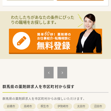
お勧めです！
■全国に多くの店舗を展開しているため、子供の学校行事等で休
まなければならない場合も、事前に休みを申請すればサポートし
て頂けます！
わたしたちがあなたの条件にぴった
■社員購買割引き制度もあり、品ぞろえが多いと評判のドラッグ
りの職場をお探しします。
ストアで大変嬉しい福利厚生です♪
■ダイバーシティーを推進し、性別に関わらず幅広い方が長く活
躍できる環境を整えています
■落ち着いた環境で、ペースを守ってお仕事に取組める環境で
す。
■面受けの店舗が多く、科目も単科に偏らずバランスの良い業務
内容です。
■スキル維持にもぴったりのドラッグストアです。
群馬県の薬剤師求人を市区町村から探す
群馬県の薬剤師求人を市区町村からお探しいただけます。
前橋市
高崎市
桐生市
伊勢崎市
太田市
沼田市