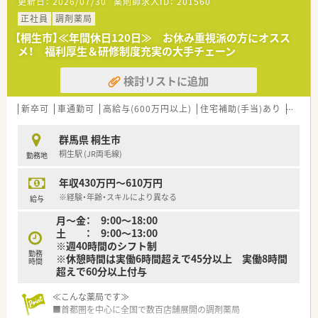
更新日：
2026/07/30
薬剤師求人ID：
201560
正社員
調剤薬局
【桐生市】≪年間休日120日≫ お休み重視派の方にオスス
メ！ 福利厚生＆研修制度充実の大手チェーン
検討リストに追加
新卒可
車通勤可
高給与(600万円以上)
住宅補助(手当)あり
教育制
群馬県 桐生市
桐生駅 (JR両毛線)
勤務地
年収430万円～610万円
※経験・年齢・スキルにより異なる
給与
月～金： 9:00～18:00
土 ： 9:00～13:00
※週40時間のシフト制
勤務
※休憩時間は実働6時間超えで45分以上 実働8時間
時間
超えで60分以上付与
≪こんな薬局です≫
■首都圏を中心に全国で数百店舗展開の調剤薬局