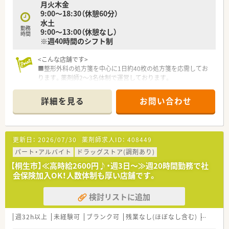
月火木金
9:00～18:30（休憩60分）
水土
勤務
9:00～13:00（休憩なし）
時間
※週40時間のシフト制
<こんな店舗です>
■整形外科の処方箋を中心に1日約40枚の処方箋を応需してお
ります。薬剤師2～3名体制で運営しております。
■複雑な処方は少なく患者様へスムーズにお薬をお渡しできる
様、スタッフ同士協力して円滑な進行を心がけております。
詳細を見る
お問い合わせ
■高齢の患者様も多い為、服薬指導に注力しており、体調変化や
お困りごとなどを聞いて必要に応じてサポートしております。
■桐生市内に系列店舗が7店舗あり急な欠員時のサポートや長期
休暇時のフォローもございます。
更新日：
2026/07/30
薬剤師求人ID：
408449
<充実の店舗システム>
パート・アルバイト
ドラッグストア(調剤あり)
■作業の機械化、システム化を積極的に推進！
【桐生市】≪高時給2600円♪・週3日～≫週20時間勤務で社
■レセプト用コンピュータ、POSレジ、在庫管理システムを連動
会保険加入OK！人数体制も厚い店舗です。
させています。
■レセプト入力と併せて在庫情報をサーバーに集約できる環境
検討リストに追加
を全店舗で展開！
■ピッキング・散剤共に監査システムも整っています！
■最新のＩＣＴを導入した薬歴管理を行っています。現役薬剤
週32h以上
未経験可
ブランク可
残業なし(ほぼなし含む)
車通勤
師さんの負担軽減に努めてます。