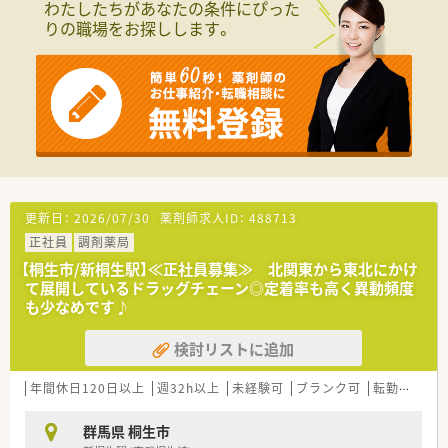
わたしたちがあなたの条件にぴった
■全国・広域・都道府県限定コースの方には充実の住宅補助制度
りの職場をお探しします。
が適用されます。
■住居は法人契約なので初期費用時の自己負担はほとんどあり
ません。
■産育休からの復帰率は95%以上！時短勤務はお子様が小学3年
生終了時まで。
■年間休日は120日以上で様々な休暇制度の用意あり。
■最新機器の導入やメディカルリスクコントローラー制度を導
入し、調剤過誤防止に向けた取り組みにも積極的です。
■マネジメント型と専門性追求型のキャリアパスが目指せる環
境です。
■家族やプライベートを大事にしながら働きたい方、キャリアを
更新日：
2026/07/30
薬剤師求人ID：
488713
磨きたい方皆様にお勧めです。
正社員
調剤薬局
【桐生市/新桐生駅】≪正社員募集≫ 北関東から東北にかけ
て展開しているドラッグチェーン◎定着率も高く異動頻度
も少なめです♪
検討リストに追加
年間休日120日以上
週32h以上
未経験可
ブランク可
転勤なし
群馬県 桐生市