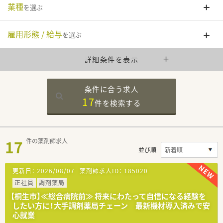
業種
を選ぶ
雇用形態 / 給与
を選ぶ
詳細条件を表示
条件に合う求人
17
件を
検索する
17
件の薬剤師求人
並び順
更新日：
2026/08/07
薬剤師求人ID：
185020
正社員
調剤薬局
【桐生市】≪総合病院前≫ 将来にわたって自信になる経験を
したい方に！大手調剤薬局チェーン 最新機材導入済みで安
心就業