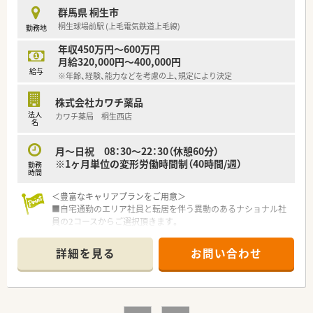
柔軟に対応します。
群馬県 桐生市
桐生球場前駅 (上毛電気鉄道上毛線)
勤務地
【職場環境と雰囲気】
■ノルマが厳しく設定されていない「ゆるやかな社風」が特徴で
年収450万円～600万円
あり、1人あたりの業務負担が適切に管理されているため余裕を
月給320,000円～400,000円
持って勤務できます。
給与
※年齢、経験、能力などを考慮の上、規定により決定
■東証プライム上場グループとしてコンプライアンス遵守を徹
底しており、サービス残業のない適正な就業環境が全社的に維持
株式会社カワチ薬品
されています。
法人
カワチ薬局 桐生西店
■スタッフ同士の人間関係が良好な店舗が多く、他店からのヘル
名
プ体制も整っているため、有給休暇の取得や相談もしやすい温か
い雰囲気です。
月～日祝 08：30～22：30（休憩60分）
※1ヶ月単位の変形労働時間制（40時間/週）
勤務
【こんな取り組みをしています】
時間
■社外から専門講師を招いて地域の皆様へ予防医療の講座を行
う「健康教室」を開催し、薬剤師が地域医療の主役として活躍す
＜豊富なキャリアプランをご用意＞
る場を設けています。
■自宅通勤のエリア社員と転居を伴う異動のあるナショナル社
■音声入力システム「ENIFvoice」を全店に導入しており、薬歴作
員の2コースからご選択頂きます。
成の時間を大幅に短縮することで患者様との対人業務の時間を
■勤務薬剤師だけでなく、薬局長や管理職、幹部候補としてのキ
創出しています。
ャリアビジョンも描けます。
詳細を見る
お問い合わせ
■調剤過誤防止研究会を定期的に開催し、全社で研究会報を共有
■OTC店舗では第一類医薬品販売、市販薬の問い合わせ対応、調
することで、過去の事例を教訓とした安全な調剤環境の構築に努
剤併設店では調剤・投薬・監査も加わります。
めています。
■面接時にご意向をお伺いし、接客メインで頑張りたい方はOTC
店舗、調剤希望の方は併設店と初期配属店舗についてはご相談が
可能です。