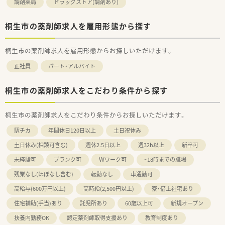
調剤薬局
ドラッグストア(調剤あり)
ト薬剤師さん複数名で運営してます。
■採用品目数は1,500品目程度で、機材は電子薬歴・Vマス・円盤
桐生市の薬剤師求人を雇用形態から探す
等を採用しています。
■県道3号に面した店舗で、周囲には飲食店が立ち並んでいま
す。
桐生市の薬剤師求人を雇用形態からお探しいただけます。
■桐生球場前駅が近く、小倉クラッチ・スタジアムも車ですぐで
す♪
正社員
パート・アルバイト
＜こんな企業です＞
■カワチ薬品は東日本を中心にドラッグストア355店（内調剤併
桐生市の薬剤師求人をこだわり条件から探す
設型132店）を展開しています。
■「顧客第一主義」を掲げ、お客様に必要とされる店舗を追究し
桐生市の薬剤師求人をこだわり条件からお探しいただけます。
ており品揃え数も業界随一です。
■「地域の人々の健康を支えたい」という思いを大事にされてい
駅チカ
年間休日120日以上
土日祝休み
る方、ぜひご応募ください。
土日休み(相談可含む)
週休2.5日以上
週32h以上
新卒可
未経験可
ブランク可
Ｗワーク可
~18時までの職場
残業なし(ほぼなし含む)
転勤なし
車通勤可
高給与(600万円以上)
高時給(2,500円以上)
寮・借上社宅あり
住宅補助(手当)あり
託児所あり
60歳以上可
新規オープン
扶養内勤務OK
認定薬剤師取得支援あり
教育制度あり