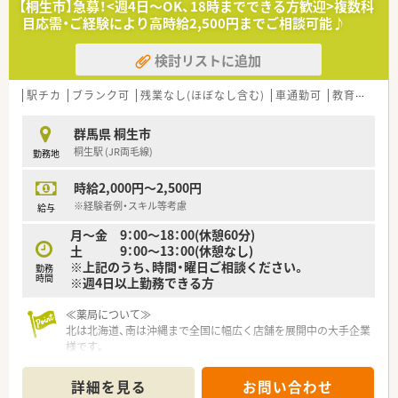
【桐生市】急募！<週4日～OK、18時までできる方歓迎>複数科
目応需・ご経験により高時給2,500円までご相談可能♪
検討リストに追加
駅チカ
ブランク可
残業なし(ほぼなし含む)
車通勤可
教育制度あり
群馬県 桐生市
桐生駅 (JR両毛線)
勤務地
時給2,000円～2,500円
※経験者例・スキル等考慮
給与
月～金 9：00～18：00(休憩60分)
土 9：00～13：00(休憩なし)
※上記のうち、時間・曜日ご相談ください。
勤務
時間
※週4日以上勤務できる方
≪薬局について≫
北は北海道、南は沖縄まで全国に幅広く店舗を展開中の大手企業
様です。
大手卸を関連会社に持ち、東北にも10店舗近く展開している薬
局です。
詳細を見る
お問い合わせ
規模もさることながら、質の高い薬剤師育成のための教育研修体