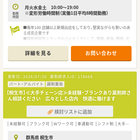
月火水金土 10:00〜19:00
【こんな方が活躍中】
※変形労働時間制（実働1日平均8時間勤務）
勤務
■総合病院門前の多忙な環境を活かして幅広い処方箋に触れ、臨
時間
床知識をアップデートし続けたい向上心の高い薬剤師が数多く
活躍しています。
■毎年100 店舗以上新規出店をしており、堅実ながらも勢いのあ
■産休や育休を経て復帰したママ薬剤師も多く、短時間勤務制度
る成長企業です
を利用しながら家庭と仕事を両立させて責任ある業務を担って
■調剤併設型ドラッグのパイオニアとして、関東、東海、関西、北
います。
陸・信州を中心に約1,700店舗以上を展開しています
■最新の機械化・システム化を積極的に受け入れ、業務効率化を
■研修制度は様々なプランがあり、集合研修だけでなく任意で受
詳細を見る
お問い合わせ
図ることで生まれた時間を患者様への丁寧な説明に充てている
講可能な研修も幅広く用意されています
方が多いです。
■店舗で活躍する従業員、社外で活躍する従業員、将来経営幹部
となる従業員など、薬剤師として様々な活躍ができるフィールド
を用意されています
更新日：
2026/07/30
薬剤師求人ID：
178668
■総合薬剤師・調剤薬剤師（土日休み・19時までの勤務）どちらか
の働き方を選択できます
パート・アルバイト
調剤薬局
■調剤併設型だけでなく「医療モール・クリニック併設店舗」「敷
【桐生市】≪大手チェーン店≫未経験・ブランクあり薬剤師さ
地内薬局」「訪問調剤特化型店舗」など様々な店舗を運営してい
ん相談ください 広々とした店内 快適に働けます
ます
■在宅医療にも積極的取り組んでおり「訪問調剤特化型店舗」を
検討リストに追加
50店舗以上、無菌調剤室は業界最多の51店舗設置しています
■「プラチナくるみん認定企業」「健康経営優良法人2023（大規模
法人部門）認定」等を取得し一人ひとりが働きやすい環境が整備
未経験可
ブランク可
Ｗワーク可
車通勤可
シフト制
大手チェーン
されています
■充実した研修制度、人事制度、評価制度、キャリア支援制度等
群馬県 桐生市