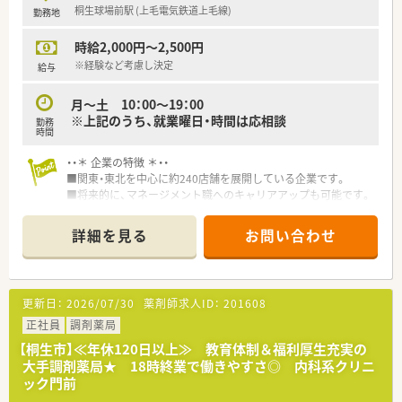
があるのも特徴です
桐生球場前駅 (上毛電気鉄道上毛線)
勤務地
時給2,000円～2,500円
※経験など考慮し決定
給与
月～土 10：00～19：00
※上記のうち、就業曜日・時間は応相談
勤務
時間
・・＊ 企業の特徴 ＊・・
■関東・東北を中心に約240店舗を展開している企業です。
■将来的に、マネージメント職へのキャリアアップも可能です。
例：勤務薬剤師⇒管理薬剤師⇒店長・副店長⇒エリアマネージ
ャー⇒バイヤー等
詳細を見る
お問い合わせ
■調剤併設店舗の場合、基本的に調剤の業務がメインとなりま
す。
更新日：
2026/07/30
薬剤師求人ID：
201608
正社員
調剤薬局
【桐生市】≪年休120日以上≫ 教育体制＆福利厚生充実の
大手調剤薬局★ 18時終業で働きやすさ◎ 内科系クリニ
ック門前