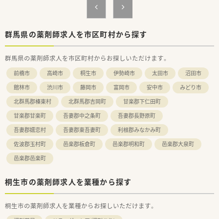
＜入社前から安心のサポート体制＞
■入社前研修として、入社前半年間は通信教育でチェーンストア
の仕組みやビジネスマナーを習得致します。
群馬県の薬剤師求人を市区町村から探す
■入社後3日間は、新人教育研修を実施。同期生と親睦を深め、仕
事の予備知識や計数管理の基礎を学びます。
群馬県の薬剤師求人を市区町村からお探しいただけます。
■入社1～3年目の方を対象に集中研修もございます。より高度
な技能を身に付け、会社の将来についても理解を深めます。
前橋市
高崎市
桐生市
伊勢崎市
太田市
沼田市
■他にも店舗でのOJT研修やOTC講座(eラーニング)、DI室との連
携などスキルアップのための教育研修やサポートシステムを用
館林市
渋川市
藤岡市
富岡市
安中市
みどり市
意しています。
北群馬郡榛東村
北群馬郡吉岡町
甘楽郡下仁田町
＜安定経営が強みの企業です！＞
甘楽郡甘楽町
吾妻郡中之条町
吾妻郡長野原町
■売上比：小売47.8％、雑貨28.0％、化粧品7.1％、医薬品17.1％
と生活用品の売上が大きく安定した経営が実現できておりま
吾妻郡嬬恋村
吾妻郡東吾妻町
利根郡みなかみ町
す。
佐波郡玉村町
邑楽郡板倉町
邑楽郡明和町
邑楽郡大泉町
■診療報酬の改定など年々調剤薬局の収益は厳しい見通しとな
る中で、その他部門で安定収益を得られることはカワチ薬品の強
邑楽郡邑楽町
みとなります。
桐生市の薬剤師求人を業種から探す
＜こんな店舗です＞
■近隣の医療機関より面で処方箋を受け付けております。
■近隣には、内科や整形外科クリニック、療育センター等があ
桐生市の薬剤師求人を業種からお探しいただけます。
り、複数の科目を学ぶことができます。
■1日の処方枚数は20～30枚程度。常勤の薬剤師さん1名とパー