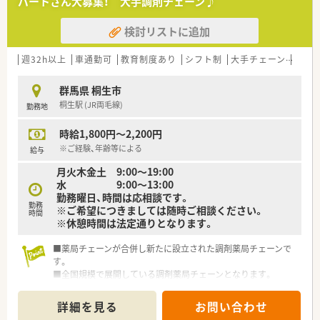
パートさん大募集！ 大手調剤チェーン♪
検討リストに追加
週32h以上
車通勤可
教育制度あり
シフト制
大手チェーン
ヘル
群馬県 桐生市
桐生駅 (JR両毛線)
勤務地
時給1,800円～2,200円
※ご経験、年齢等による
給与
月火木金土 9:00～19:00
水 9:00～13:00
勤務曜日、時間は応相談です。
勤務
※ご希望につきましては随時ご相談ください。
時間
※休憩時間は法定通りとなります。
■薬局チェーンが合併し新たに設立された調剤薬局チェーンで
す。
■全国規模で展開している調剤薬局チェーンとなります。
■2社が培ってきたノウハウと企業の良さを融合し、より安定し
た経営基盤から、成長スピードを加速させていきます。
詳細を見る
お問い合わせ
■目の前の患者様や、困っている人のために薬剤師としてできる