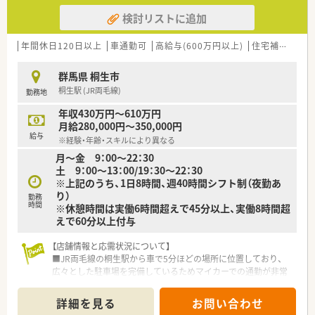
検討リストに追加
年間休日120日以上
車通勤可
高給与(600万円以上)
住宅補助(手当)あり
群馬県 桐生市
桐生駅 (JR両毛線)
勤務地
年収430万円～610万円
月給280,000円～350,000円
給与
※経験・年齢・スキルにより異なる
月～金 9：00～22：30
土 9：00～13：00/19：30～22：30
※上記のうち、1日8時間、週40時間シフト制（夜勤あ
り）
勤務
時間
※休憩時間は実働6時間超えで45分以上、実働8時間超
えで60分以上付与
【店舗情報と応需状況について】
■JR両毛線の桐生駅から車で5分ほどの場所に位置しており、
広々とした駐車場を完備しているためマイカーでの通勤が非常
に便利です。
■桐生厚生病院の門前に構えており、内科や外科、小児科など多
詳細を見る
お問い合わせ
岐にわたる総合科目を1日あたり120枚から140枚程度応需して