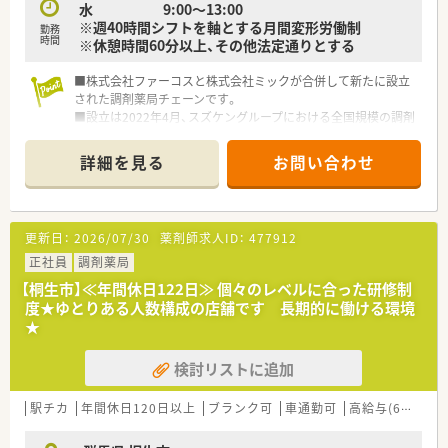
水 9:00～13:00
※週40時間シフトを軸とする月間変形労働制
勤務
時間
※休憩時間60分以上、その他法定通りとする
■株式会社ファーコスと株式会社ミックが合併して新たに設立
された調剤薬局チェーンです。
■設立は2022年4月、スズケングループにおける全国規模の調剤
薬局チェーンとなります。
■2社が培ってきたノウハウと企業の良さを融合し、より安定し
詳細を見る
お問い合わせ
た経営基盤から、成長スピードを加速させていきます。
■コーポレートメッセージは「あなたに今、わたしができるこ
と」。
■正社員には全国・広域・都道府県限定・自宅通勤の4コースを用
更新日：
2026/07/30
薬剤師求人ID：
477912
意。
■全国・広域・都道府県限定コースの方には充実の住宅補助制度
正社員
調剤薬局
が適用されます。
【桐生市】≪年間休日122日≫ 個々のレベルに合った研修制
■住居は法人契約なので初期費用時の自己負担はほとんどあり
度★ゆとりある人数構成の店舗です 長期的に働ける環境
ません。
★
■産育休からの復帰率は95%以上！時短勤務はお子様が小学3年
生終了時まで。
検討リストに追加
■年間休日は120日以上で様々な休暇制度の用意あり。
■最新機器の導入やメディカルリスクコントローラー制度を導
入し、調剤過誤防止に向けた取り組みにも積極的です。
駅チカ
年間休日120日以上
ブランク可
車通勤可
高給与(600万円以上)
■マネジメント型と専門性追求型のキャリアパスが目指せる環
境です。