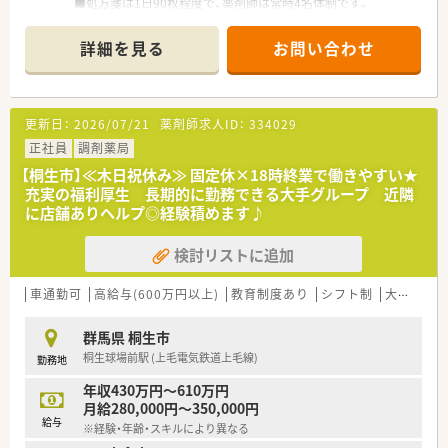
■処方箋は1日90枚程度で、薬剤師は常時4名体制です。
ワークライフバランスのとりやすい環境です。
■太田駅から車で15分。車通勤が便利です。
詳細を見る
お問い合わせ
＼こんな法人です／
■地域医療に貢献し、地域の生活者に信頼される薬局を目指して
います。
更新日：
2026/07/21
薬剤師求人ID：
334029
■全国に約350店舗以上を展開中！成長を続ける企業です。
■最新システムの導入や健康フェアの開催を通じて、
正社員
調剤薬局
患者さまとのコミュニケーションを大切にしています。
【桐生市】≪木日祝休み≫ 固定休×18時終業で働きやすい★
■患者様のＱＯＬ、ＡＤＬを考慮した服薬指導、最新のＩＣＴを
充実の福利厚生 長期的に勤務できる大手グループ 近隣
導入した薬歴管理を行っています。そのために最新システムの
に店舗ありヘルプ◎経験積めます♪
導入や健康フェアの開催を通じて、地域に根ざした薬局を作り上
げています。
検討リストに追加
■在宅取り扱い店舗も全国に広がっており、これから必要とされ
る薬局のために取り組んでいます。
■信頼される薬局であり続けるために、
車通勤可
高給与(600万円以上)
教育制度あり
シフト制
大手チェーン
患者さまの生活の質や日常動作を考慮した服薬指導を行ってい
ます。
群馬県 桐生市
桐生球場前駅 (上毛電気鉄道上毛線)
勤務地
＼研修制度／
■入社年数やキャリアに応じた研修制度があります。
年収430万円～610万円
基礎からしっかり身につけていける体制が整っています。
月給280,000円～350,000円
■地域と人を結ぶ「健康教室」を開催！
給与
※経験・年齢・スキルにより異なる
■社外から講師を招き、地域の皆様へ予防医療の講座を実施して