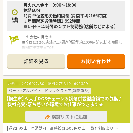
月火水木金土 9:00～18:00
休憩60分
1ｹ月単位変形労働時間制 (月間平均：166時間)
勤務
※年間所定労働時間1,992時間
時間
※1日4～15時間のシフト制勤務（店舗などによる）
・・＊ 会社の特徴 ＊・・
■全国に2,200店舗以上（調剤併設型約2,000店舗以上）を展開し
調剤店舗数業界TOP！
■店舗拡大に伴いキャリアアップできるポジションが多数あり！
頑張り次第で高給与も可能！
詳細を見る
お問い合わせ
■経験や勤務コースによりますが、経験の少ない方でも500万前
半スタートと業界TOP水準！
■職種や職域に合わせ、豊富な社内研修や外部組織と連携した研
修を用意されています
更新日：
2026/07/30
薬剤師求人ID：
609359
■薬剤師が中心の会社だからこそ活躍できるキャリアパスが多
種多様に用意されています。
パート・アルバイト
ドラッグストア(調剤あり)
■店舗拡大に伴い、エリアマネジャーや営業部長等のマネジメン
【桐生市】≪大手DGSチェーン≫調剤併設型店舗での募集♪
トのポジションも増えます。
機材充実・落ち着いた環境でお仕事ができます★
■在宅や教育等の専門性を活かせるスペシャリストを目指すこ
とも可能です。
検討リストに追加
■その他にも、管理部門や商品部門等の本社スタッフなど活動領
域は多種多様です。
■在宅実施店舗は年々増加しており、在宅医療へもしっかりと関
週32h以上
車通勤可
高時給(2,500円以上)
教育制度あり
シフト制
わる事ができます。