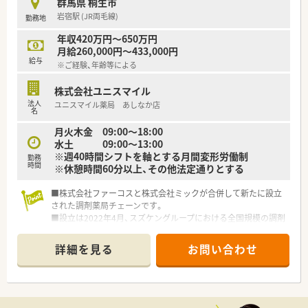
群馬県 桐生市
■家族やプライベートを大事にしながら働きたい方、キャリアを
岩宿駅 (JR両毛線)
勤務地
磨きたい方皆様にお勧めです。
年収420万円～650万円
月給260,000円～433,000円
給与
※ご経験、年齢等による
株式会社ユニスマイル
法人
ユニスマイル薬局 あしなか店
名
月火木金 09:00～18:00
水土 09:00～13:00
※週40時間シフトを軸とする月間変形労働制
勤務
時間
※休憩時間60分以上、その他法定通りとする
■株式会社ファーコスと株式会社ミックが合併して新たに設立
された調剤薬局チェーンです。
■設立は2022年4月、スズケングループにおける全国規模の調剤
薬局チェーンとなります。
■2社が培ってきたノウハウと企業の良さを融合し、より安定し
詳細を見る
お問い合わせ
た経営基盤から、成長スピードを加速させていきます。
■コーポレートメッセージは「あなたに今、わたしができるこ
と」。
■正社員には全国・広域・都道府県限定・自宅通勤の4コースを用
意。