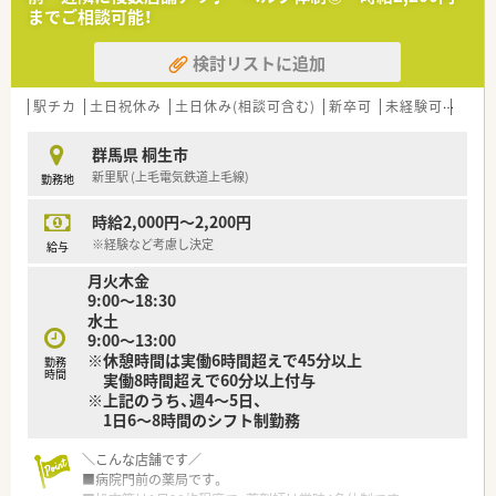
躍できる環境を整えています
までご相談可能！
■落ち着いた環境で、ペースを守ってお仕事に取組める環境で
す。
検討リストに追加
■面受けの店舗が多く、科目も単科に偏らずバランスの良い業務
内容です。
■スキル維持にもぴったりのドラッグストアです。
駅チカ
土日祝休み
土日休み(相談可含む)
新卒可
未経験可
ブラ
群馬県 桐生市
新里駅 (上毛電気鉄道上毛線)
勤務地
時給2,000円～2,200円
※経験など考慮し決定
給与
月火木金
9:00～18:30
水土
9:00～13:00
※休憩時間は実働6時間超えで45分以上
勤務
時間
実働8時間超えで60分以上付与
※上記のうち、週4～5日、
1日6～8時間のシフト制勤務
＼こんな店舗です／
■病院門前の薬局です。