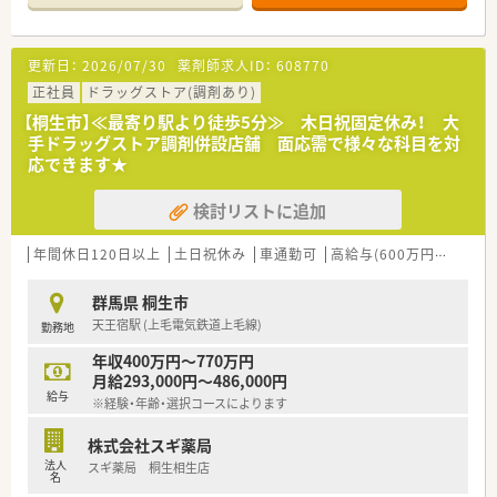
います。
■薬剤師は常勤5名とパート3名の体制で、事務員も5名在籍して
おり、厚い人員体制で協力しながらスピーディーな対応を行って
更新日：
2026/07/30
薬剤師求人ID：
608770
います。
正社員
ドラッグストア(調剤あり)
【やりがい/おすすめポイント】
【桐生市】≪最寄り駅より徒歩5分≫ 木日祝固定休み！ 大
■総合病院門前ならではの複雑な処方や重症度の高い患者様へ
手ドラッグストア調剤併設店舗 面応需で様々な科目を対
の対応を通じて、医療の担い手としての深い達成感を味わうこと
応できます★
ができます。
■リフレッシュ休暇などの長期休暇制度が整備されており、心身
検討リストに追加
ともに健やかな状態で長く仕事を続けられる環境が大きなメリ
ットです。
■最新鋭の監査システムや自動薬剤ピッキング装置などの導入
年間休日120日以上
土日祝休み
車通勤可
高給与(600万円以上)
認
により、人的ミスを防ぎながら高品質な医療を提供できる安心感
があります。
群馬県 桐生市
天王宿駅 (上毛電気鉄道上毛線)
勤務地
【こんな方にオススメ】
■年間休日が120日以上あり残業管理も徹底されているため、趣
年収400万円～770万円
味や家族との時間を大切にしながら正社員として安定して働き
月給293,000円～486,000円
たい方。
給与
※経験・年齢・選択コースによります
■特定の科目だけでなく、あらゆる診療科目の処方箋を経験する
ことで、薬剤師としての対応力や汎用的なスキルを底上げしたい
株式会社スギ薬局
方。
法人
スギ薬局 桐生相生店
■福利厚生が手厚く、経営基盤の安定した大手企業グループで腰
名
を据えて長期的なキャリアを形成していきたいと考えている方。