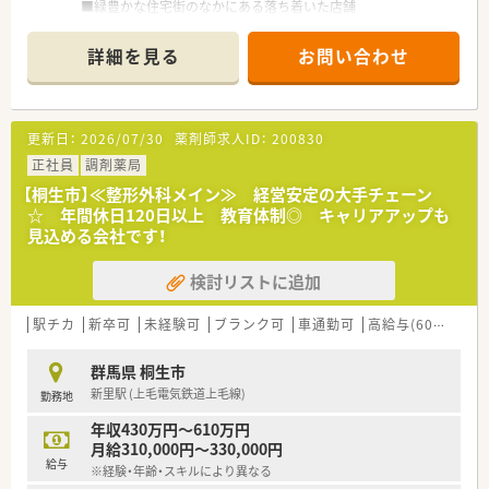
■緑豊かな住宅街のなかにある落ち着いた店舗
■近隣クリニックから皮膚科・内科を中心に応需
■在宅にも取り組んでおり、未経験からでもしっかり学べる環境
詳細を見る
お問い合わせ
■健康イベント等も実施し地域に根差した活動を行っています
■電子薬歴・音声薬歴ほか、監査システムなども完備
■教育制度充実！
中途入社の方はOJTでしっかり研修があります
更新日：
2026/07/30
薬剤師求人ID：
200830
■入社3年目までフォローアップ研修もあります
■産休育休取得率ほぼ100%！
正社員
調剤薬局
時短正社員として復帰される方がほとんどです
【桐生市】≪整形外科メイン≫ 経営安定の大手チェーン
■年間休日120日
☆ 年間休日120日以上 教育体制◎ キャリアアップも
介護休暇、リフレッシュ休暇、 子の看護の休暇などの休暇制度
見込める会社です！
も充実しています
■勤務薬剤師としてスタート後、薬局長やエリアマネージャーへ
検討リストに追加
のキャリアパスも可能！
■ベテランだけでなく若手社員も活躍中！
駅チカ
新卒可
未経験可
ブランク可
車通勤可
高給与(600万円以上)
群馬県 桐生市
新里駅 (上毛電気鉄道上毛線)
勤務地
年収430万円～610万円
月給310,000円～330,000円
給与
※経験・年齢・スキルにより異なる