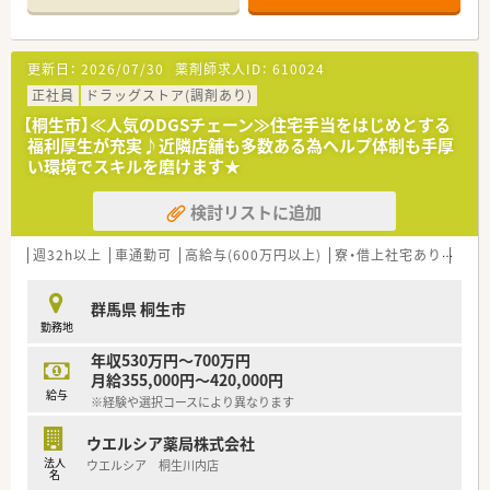
制も整っており幅広い場面での対応力や、社会性・教養を備えた
社員教育に尽力しています。
更新日：
2026/07/30
薬剤師求人ID：
610024
正社員
ドラッグストア(調剤あり)
【桐生市】≪人気のDGSチェーン≫住宅手当をはじめとする
福利厚生が充実♪近隣店舗も多数ある為ヘルプ体制も手厚
い環境でスキルを磨けます★
検討リストに追加
週32h以上
車通勤可
高給与(600万円以上)
寮・借上社宅あり
住宅
群馬県 桐生市
勤務地
年収530万円～700万円
月給355,000円～420,000円
給与
※経験や選択コースにより異なります
ウエルシア薬局株式会社
法人
ウエルシア 桐生川内店
名