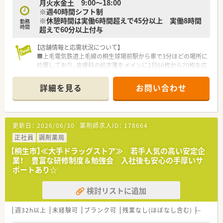
月火水金土 9:00～18:00
います。
※週40時間シフト制
■学会発表と調剤過誤防止研究会も開催しています。
※休憩時間は実働6時間超えで45分以上 実働8時間
■学会発表は日々の取り組みから奨励。
勤務
時間
超えで60分以上付与
■調剤過誤防止については「研究会報」として全社共有していま
す。
【店舗情報と応需状況について】
■上毛電気鉄道上毛線の桐生球場前駅から車で3分ほどの場所に
位置しており、皮膚科の処方箋をメインに1日60枚から70枚を応
需しています。
■薬剤師は常勤1名とパート1名の計2名体制で運営されており、
詳細を見る
お問い合わせ
皮膚科専門クリニックの門前として地域に根ざした服薬指導を
行っています。
■近隣2キロ圏内に系列店舗が7店舗存在しているため、急な欠
員時や長期休暇取得の際にも相互にサポートし合える安心の体
更新日：
2026/06/30
薬剤師求人ID：
178664
制が構築されています。
正社員
調剤薬局
【勤務実態について】
【桐生市】≪大手ドラッグストア≫ 若手人気の高い安定企
■平日は18時までの終業となっており、木曜日は固定休のため
業！ 豊富な研修制度＆勉強会 入社後も安心の手厚いサ
週の中日にしっかりと休息を取りながらメリハリをつけて働く
ポートあり☆
ことが可能です。
■年間休日は120日程度確保されており、有給休暇のほかに夏季
検討リストに追加
休暇や年末年始休暇、さらにはリフレッシュ休暇制度も完備され
ています。
■産休・育休の取得実績が非常に豊富で、復帰後も子の看護休暇
週32h以上
未経験可
ブランク可
残業なし(ほぼなし含む)
転勤な
や短時間正社員制度を利用できるなど、ライフステージの変化に