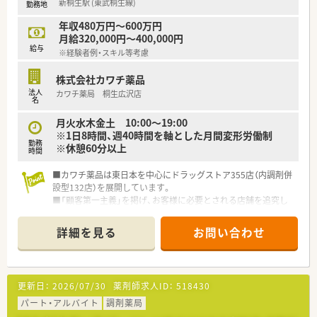
新桐生駅 (東武桐生線)
勤務地
年収480万円～600万円
月給320,000円～400,000円
給与
※経験者例・スキル等考慮
株式会社カワチ薬品
法人
カワチ薬局 桐生広沢店
名
月火水木金土 10:00～19:00
※1日8時間、週40時間を軸とした月間変形労働制
勤務
※休憩60分以上
時間
■カワチ薬品は東日本を中心にドラッグストア355店（内調剤併
設型132店）を展開しています。
■「顧客第一主義」を掲げ、お客様に必要とされる店舗を追究し
ており品揃え数も業界随一です。
■薬剤師の募集にあたって、自宅通勤のエリア社員と転居を伴う
詳細を見る
お問い合わせ
異動があるナショナル社員の2コースに分かれています。
■勤務薬剤師だけでなく、薬局長や管理職、幹部候補としてのキ
ャリアビジョンも描ける環境です。
■調剤併設店舗でのご勤務の場合、薬剤師は調剤投薬業務が中心
更新日：
2026/07/30
薬剤師求人ID：
518430
となります。
■「地域の人々の健康を支えたい」という思いを大事にされてい
パート・アルバイト
調剤薬局
る方、ぜひご応募ください。