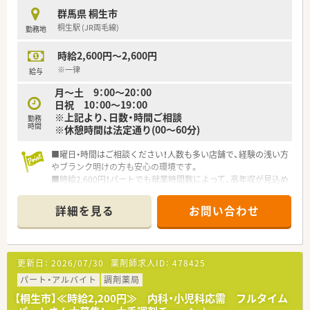
■薬剤師さんの対人業務をバックアップ！
群馬県 桐生市
桐生駅 (JR両毛線)
勤務地
<成長へつながる研修制度>
■地域と人を結ぶ「健康教室」を開催！
時給2,600円～2,600円
■社外から講師を招き、地域の皆様へ予防医療の講座を実施して
います。
※一律
給与
■学会発表と調剤過誤防止研究会も開催しています。
月～土 9：00～20：00
■学会発表は日々の取り組みから奨励。
日祝 10：00～19：00
■調剤過誤防止については「研究会報」として全社共有していま
※上記より、日数・時間ご相談
勤務
す。
時間
※休憩時間は法定通り(00～60分)
<こんな企業です>
■曜日・時間はご相談ください！人数も多い店舗で、経験の浅い方
■地域医療に貢献し、地域の生活者に信頼される薬局を目指して
やブランク明けの方も安心の環境です。
います。
■時給2,600円！パートでも就業時間数によって、高年収が見込め
■全国に約350店舗以上を展開中！成長を続ける企業です。
ます！
■最新システムの導入や健康フェアの開催を通じて、
■週20時間以上の勤務でり社会保険加入！福利厚生充実♪
患者さまとのコミュニケーションを大切にしています。
詳細を見る
お問い合わせ
<企業特徴>
■患者様のＱＯＬ、ＡＤＬを考慮した服薬指導、最新のＩＣＴを
■大手ドラッグストアで経営も安定
導入した薬歴管理を行っています。そのために最新システムの
導入や健康フェアの開催を通じて、地域に根ざした薬局を作り上
げています。
更新日：
2026/07/30
薬剤師求人ID：
478425
■在宅取り扱い店舗も全国に広がっており、これから必要とされ
パート・アルバイト
調剤薬局
る薬局のために取り組んでいます。
【桐生市】≪時給2,200円≫ 内科・小児科応需 フルタイム