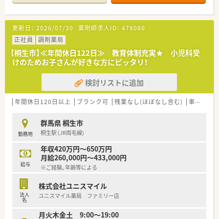
ことにまず取り組もうという姿勢を表しています。
■常に患者様のニーズに合わせたサービスを提供し、「まちの薬
局」として気軽に健康相談ができることを使命としています。
更新日：
2026/07/30
薬剤師求人ID：
478080
■産育休からの復帰率は95%以上！時短勤務はお子様が小学3年
生終了時まで。
正社員
調剤薬局
■最新機器の導入やメディカルリスクコントローラー制度を導
【桐生市】≪年間休日122日≫ 教育体制充実★ 小児科受
入し、調剤過誤防止に向けた取り組みにも積極的です。
けのためお子さんが好きな方にピッタリ！
■家族やプライベートを大事にしながら働きたい方、キャリアを
磨きたい方皆様にお勧めです。
検討リストに追加
■パートから正社員へのキャリアチェンジも相談可能です。
年間休日120日以上
ブランク可
残業なし(ほぼなし含む)
車通勤可
群馬県 桐生市
桐生駅 (JR両毛線)
勤務地
年収420万円～650万円
月給260,000円～433,000円
給与
※ご経験、年齢等による
株式会社ユニスマイル
法人
ユニスマイル薬局 ファミリー店
名
月火木金土 9:00～19:00