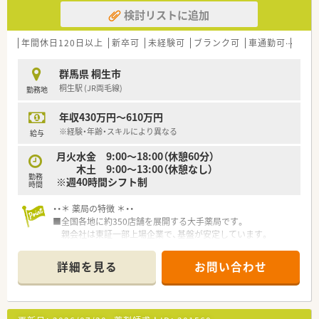
検討リストに追加
年間休日120日以上
新卒可
未経験可
ブランク可
車通勤可
高給与
群馬県 桐生市
桐生駅 (JR両毛線)
勤務地
年収430万円～610万円
※経験・年齢・スキルにより異なる
給与
月火水金 9:00～18:00（休憩60分）
木土 9:00～13:00（休憩なし）
勤務
※週40時間シフト制
時間
・・＊ 薬局の特徴 ＊・・
■全国各地に約350店舗を展開する大手薬局です。
親会社は東証一部上場企業で、基盤が安定しています。
■在宅医療の取り組みがあり、地域医療に貢献しています。
■入社年数やキャリアに応じた研修制度があります。
詳細を見る
お問い合わせ
基礎からしっかり身につけていける体制が整っています。
■スタッフ同士の交流を深めるため、忘年会や親睦会といった社
内交流イベントがあります。