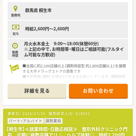
■育児休暇は3歳まで取得が可能で、時短制度は小学5年生まで
群馬県 桐生市
時短勤務ができるよう変更予定です。
勤務地
■年間休日が120日とワークライフバランスが整っています
■日用品から常備薬まで、従業員割引制度など嬉しいメリットも
たくさんあります！
時給2,600円～2,600円
給与
月火水木金土 9:00～18:00(休憩60分)
※上記の中で、お時間帯・曜日はご相談可能(フルタイ
勤務
ム可能な方歓迎)
時間
■全国に約2,100店舗以上（調剤併設型 約1,800店舗以上）を展開
する大手ドラッグストアの募集です
■予防医療・調剤・在宅の3つを大きな柱としています。調剤併設
率や医薬品構成比も業界で高い水準を保ち、調剤・ＯＴＣ医薬品
に力を入れています
詳細を見る
お問い合わせ
■業界トップクラスの時給2,600円！しっかりと稼ぎたい方にも
お勧めです！
■全国に多くの店舗を展開しているため、子供の学校行事等で休
まなければならない場合も、事前に休みを申請すればサポートし
更新日：
2026/07/30
薬剤師求人ID：
618052
て頂けます！
■社員購買割引き制度もあり、品ぞろえが多いと評判のドラッグ
パート・アルバイト
調剤薬局
ストアで大変嬉しい福利厚生です♪
【桐生市】≪就業時間・日数応相談≫ 整形外科クリニック門
■ダイバーシティーを推進し、性別に関わらず幅広い方が長く活
前 近隣に複数店舗アリ♪ ヘルプ体制◎ 時給2,200円