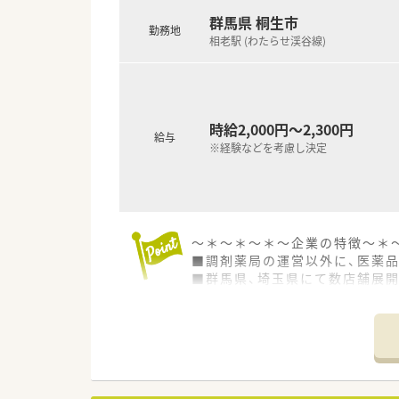
【想定される業務内容】
群馬県 桐生市
勤務地
■お迎えする薬剤師の方には、
相老駅 (わたらせ渓谷線)
■患者様一人ひとりに寄り添った
■特に漢方薬の取り扱いに力を
時給2,000円～2,300円
給与
※経験などを考慮し決定
～＊～＊～＊～企業の特徴～＊
■調剤薬局の運営以外に、医薬
■群馬県、埼玉県にて数店舗展
■患者さまの目線に立った薬局
地域に根ざしたかかりるけ薬局