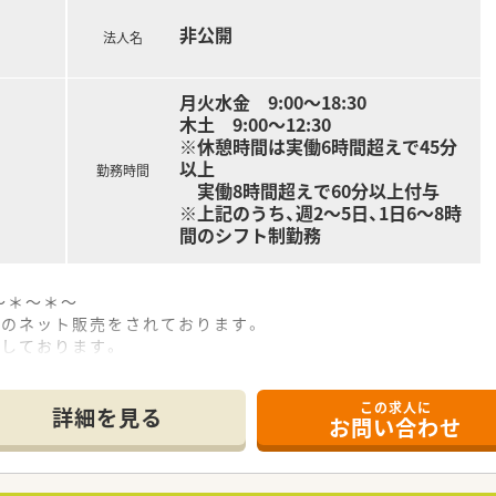
非公開
法人名
調剤業務全般をはじめとして監査や服薬指導などを担当いただき
在宅医療のほか、店舗での積極的なOTC販売業務も行います。
入れているため、専門知識を活かした丁寧な健康相談が可能です
月火水金 9:00～18:30
木土 9:00～12:30
※休憩時間は実働6時間超えで45分
以上
勤務時間
実働8時間超えで60分以上付与
※上記のうち、週2～5日、1日6～8時
間のシフト制勤務
～＊～＊～
品のネット販売をされております。
開しております。
を創りあげることを理念に
への推進に取り組んでおります。
この求人に
詳細を見る
お問い合わせ