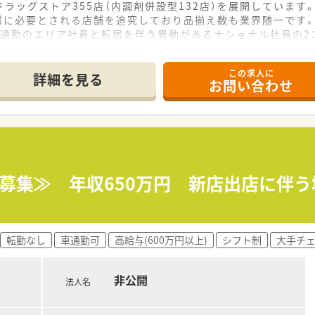
ラッグストア355店（内調剤併設型132店）を展開しています
様に必要とされる店舗を追究しており品揃え数も業界随一です
宅通勤のエリア社員と転居を伴う異動があるナショナル社員の2
長や管理職、幹部候補としてのキャリアビジョンも描ける環境で
合、薬剤師は調剤投薬業務が中心となります。
この求人に
」という思いを大事にされている方、ぜひご応募ください。
詳細を見る
お問い合わせ
師募集≫ 年収650万円 新店出店に伴
転勤なし
車通勤可
高給与(600万円以上)
シフト制
大手チ
非公開
法人名