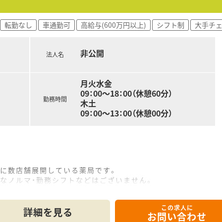
転勤なし
車通勤可
高給与(600万円以上)
シフト制
大手チ
非公開
法人名
月火水金
09：00～18：00（休憩60分）
勤務時間
木土
09：00～13：00（休憩00分）
ンに数店舗展開している薬局です。
なノルマ・勤務シフトなどはございません。
のスペースを設けるなど、現場の皆さんが働きやすい環境に配慮
この求人に
詳細を見る
お問い合わせ