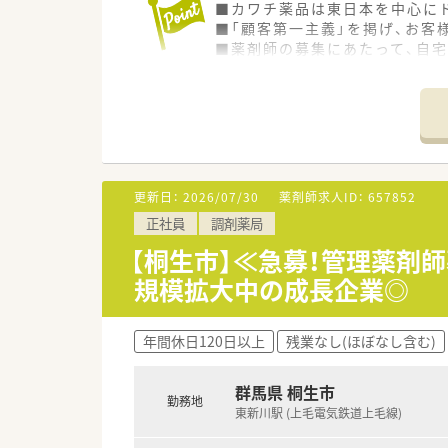
■カワチ薬品は東日本を中心にド
■「顧客第一主義」を掲げ、お客
■薬剤師の募集にあたって、自
■勤務薬剤師だけでなく、薬局
■調剤併設店舗でのご勤務の場
■「地域の人々の健康を支えたい
更新日：
2026/07/30
薬剤師求人ID：
657852
正社員
調剤薬局
【桐生市】≪急募！管理薬剤
規模拡大中の成長企業◎
年間休日120日以上
残業なし(ほぼなし含む)
群馬県 桐生市
勤務地
東新川駅 (上毛電気鉄道上毛線)