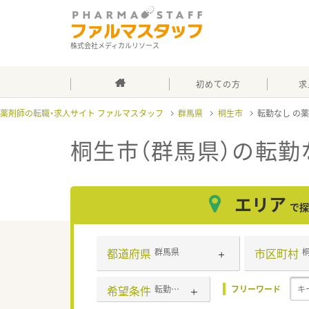
株式会社メディカルリソース
初めての方
求
薬剤師の転職・求人サイト ファルマスタッフ
群馬県
桐生市
転勤なし
桐生市（群馬県）の転勤
エリア
で探
都道府県
市区町村
群馬県
希望条件
転勤なし
フリーワード