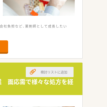
の会社負担など、薬剤師として成長したい
す。
。
す。
ます。
検討リストに追加
ます。
です。
企業 面応需で様々な処方を経
います。
ます。
ます。