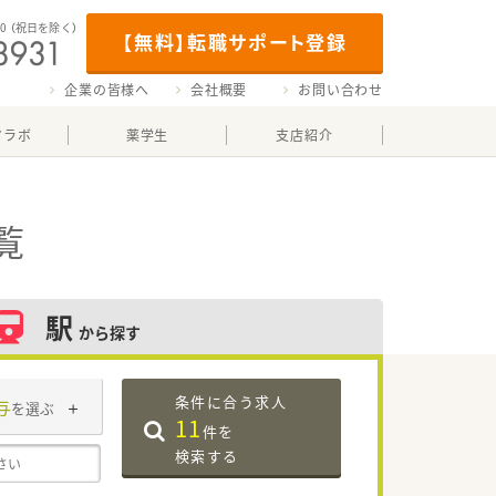
00
（祝日を除く）
【無料】転職サポート登録
企業の皆様へ
会社概要
お問い合わせ
マラボ
薬学生
支店紹介
覧
駅
から探す
条件に合う求人
与
を選ぶ
11
件を
検索する