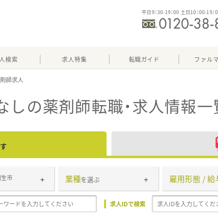
平日9：30-19：00 土日10：00-19：
人検索
求人特集
転職ガイド
ファル
なし
の薬剤師転職・求人情報一
す
業種
雇用形態 / 給
桐生市
を選ぶ
求人IDで検索