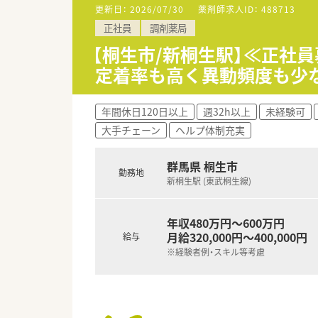
更新日：
2026/07/30
薬剤師求人ID：
488713
正社員
調剤薬局
【桐生市/新桐生駅】≪正社
定着率も高く異動頻度も少
年間休日120日以上
週32h以上
未経験可
大手チェーン
ヘルプ体制充実
群馬県 桐生市
勤務地
新桐生駅 (東武桐生線)
年収480万円～600万円
月給320,000円～400,000円
給与
※経験者例・スキル等考慮