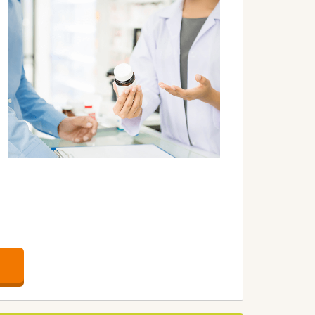
ます。
。