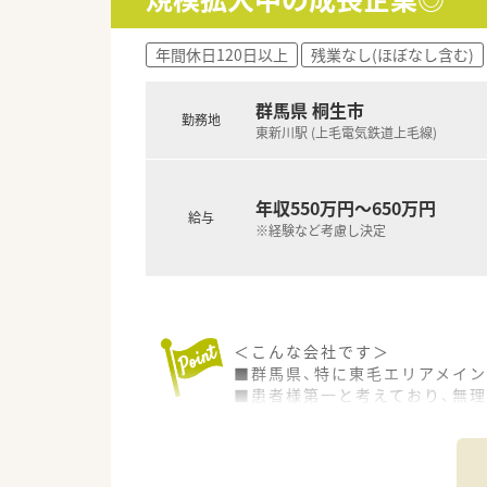
年間休日120日以上
残業なし(ほぼなし含む)
群馬県 桐生市
勤務地
東新川駅 (上毛電気鉄道上毛線)
年収550万円～650万円
給与
※経験など考慮し決定
＜こんな会社です＞
■群馬県、特に東毛エリアメイ
■患者様第一と考えており、無理
■投薬台のほか薬歴を書くため