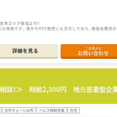
生市エリア担当より）
る環境です。漢方やOTC販売にも注力しており、勉強会費用
。
------------＊
この求人に
分ほどの場所に位置しており、通勤が非常に便利な調剤薬局で
詳細を見る
お問い合わせ
科目の処方箋を1日に約55枚ほど応需しているのが特徴です
0品目におよび、内科をメインに多種多様な処方に対応していま
て】
を見据えた体制強化を図るため、新しく正社員の増員募集を行い
験がある方を対象としており、即戦力として活躍できる方を求め
て土曜日の午前中もシフトに入り、意欲的に貢献できる方が理想
応相談！≫ 時給2,300円 地元密着型
着型の調剤薬局を1店舗運営しており、丁寧な対応を大切にして
新機材を積極的に導入することで、日々の業務効率化を図ってい
大手チェーン以外
ヘルプ体制充実
在宅
にも注力しており、これからの時代に必要とされるスキルが磨け