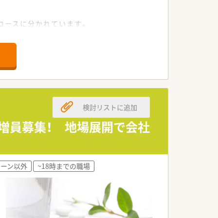
。
。
コースに分かれています。
す。
検討リストに追加
う増員募集！ 地場展開で会社
ェーン以外
~18時までの職場