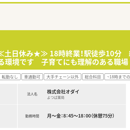
≪土日休み★≫ 18時終業！駅徒歩10
べる環境です 子育てにも理解のある職場
転勤なし
車通勤可
大手チェーン以外
総合科目
~18時まで
株式会社オダイ
法人名
よつば薬局
月～金：8：45～18：00（休憩75分）
勤務時間