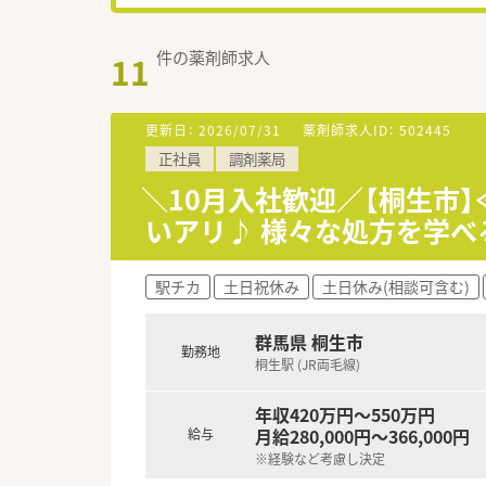
件の薬剤師求人
11
更新日：
2026/07/31
薬剤師求人ID：
502445
正社員
調剤薬局
＼10月入社歓迎／【桐生市】
いアリ♪ 様々な処方を学
駅チカ
土日祝休み
土日休み(相談可含む)
群馬県 桐生市
勤務地
桐生駅 (JR両毛線)
年収420万円～550万円
月給280,000円～366,000円
給与
※経験など考慮し決定