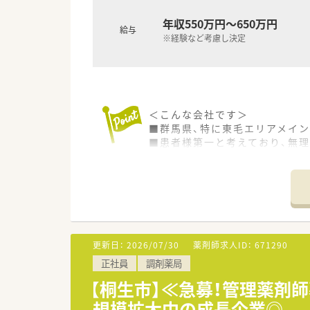
年収550万円～650万円
給与
※経験など考慮し決定
＜こんな会社です＞
■群馬県、特に東毛エリアメイ
■患者様第一と考えており、無理
■投薬台のほか薬歴を書くため
更新日：
2026/07/30
薬剤師求人ID：
671290
正社員
調剤薬局
【桐生市】≪急募！管理薬剤
規模拡大中の成長企業◎