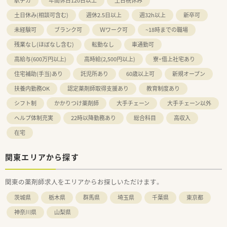
駅チカ
年間休日120日以上
土日祝休み
土日休み(相談可含む)
週休2.5日以上
週32h以上
新卒可
未経験可
ブランク可
Ｗワーク可
~18時までの職場
残業なし(ほぼなし含む)
転勤なし
車通勤可
高給与(600万円以上)
高時給(2,500円以上)
寮・借上社宅あり
住宅補助(手当)あり
託児所あり
60歳以上可
新規オープン
扶養内勤務OK
認定薬剤師取得支援あり
教育制度あり
シフト制
かかりつけ薬剤師
大手チェーン
大手チェーン以外
ヘルプ体制充実
22時以降勤務あり
総合科目
高収入
在宅
関東エリアから探す
関東の薬剤師求人をエリアからお探しいただけます。
茨城県
栃木県
群馬県
埼玉県
千葉県
東京都
神奈川県
山梨県