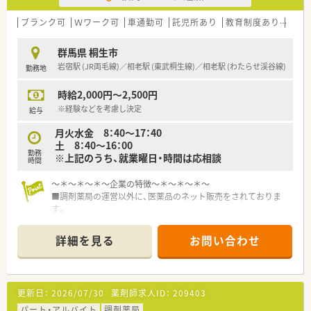
り、組織の活性化を視野に入れた正社員募集です。
■年齢や性別、これまでの実務経験は一切不問となっており、高
ブランク可
Ｗワーク可
車通勤可
託児所あり
教育制度あり
在宅
齢者の方も含めて幅広く多様な人材を求めます。
■患者さまの目線に立った温かい薬局づくりに共感し、地域密着
群馬県 桐生市
のかかりつけ薬局を共に目指せる方を歓迎します。
岩宿駅 (JR両毛線)／相老駅 (東武桐生線)／相老駅 (わたらせ渓谷線)
勤務地
【求人情報について】
時給2,000円～2,500円
■正社員の勤務薬剤師としてお迎えし、これまでのご経験やご年
齢などを十分に考慮して給与が決定されます。
※経験などを考慮し決定
給与
■想定年収は530万円から650万円の高待遇となっており、ご年
月火水金 8：40～17：40
齢に準じて決定される傾向が強い求人です。
土 8：40～16：00
■昇給は年1回4月に実施され、賞与は年2回7月と12月にそれぞ
勤務
※上記のうち、就業曜日・時間は応相談
れ支給されるため安定した収入を得られます。
時間
【勤務実態について】
～＊～＊～＊～企業の特徴～＊～＊～＊～
■週の労働時間は40時間未満に設定されており、無理のない勤
■調剤薬局の運営以外に、医薬品のネット販売をされておりま
務スケジュールで健康的に働くことが可能です。
す。
■近隣エリアに複数の店舗を展開しているため、急な体調不良や
■群馬県、埼玉県にて数店舗展開しております。
私用によるお休みにも融通が利きやすい環境です。
■患者さまの目線に立った薬局を創りあげることを理念に
詳細を見る
お問い合わせ
■開局時間は平日の最長が18時30分までとなっており、土曜日
地域に根ざしたかかりるけ薬局への推進に取り組んでおりま
も16時までのため夜遅くならず安心できます。
す。
更新日：
2026/07/30
薬剤師求人ID：
209403
パート・アルバイト
調剤薬局