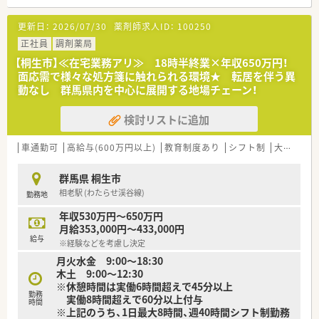
となる従業員など、薬剤師として様々な活躍ができるフィールド
を用意されています
更新日：
2026/07/30
薬剤師求人ID：
100250
■総合薬剤師・調剤薬剤師（土日休み・19時までの勤務）どちらか
の働き方を選択できます
正社員
調剤薬局
■調剤併設型だけでなく「医療モール・クリニック併設店舗」「敷
【桐生市】≪在宅業務アリ≫ 18時半終業×年収650万円！
地内薬局」「訪問調剤特化型店舗」など様々な店舗を運営してい
面応需で様々な処方箋に触れられる環境★ 転居を伴う異
ます
動なし 群馬県内を中心に展開する地場チェーン！
■在宅医療にも積極的取り組んでおり「訪問調剤特化型店舗」を
50店舗以上、無菌調剤室は業界最多の51店舗設置しています
検討リストに追加
■「プラチナくるみん認定企業」「健康経営優良法人2023（大規模
法人部門）認定」等を取得し一人ひとりが働きやすい環境が整備
されています
車通勤可
高給与(600万円以上)
教育制度あり
シフト制
大手チェーン以外
■充実した研修制度、人事制度、評価制度、キャリア支援制度等
があるのも特徴です
群馬県 桐生市
相老駅 (わたらせ渓谷線)
勤務地
年収530万円～650万円
月給353,000円～433,000円
給与
※経験などを考慮し決定
月火水金 9:00～18:30
木土 9:00～12:30
※休憩時間は実働6時間超えで45分以上
勤務
実働8時間超えで60分以上付与
時間
※上記のうち、1日最大8時間、週40時間シフト制勤務