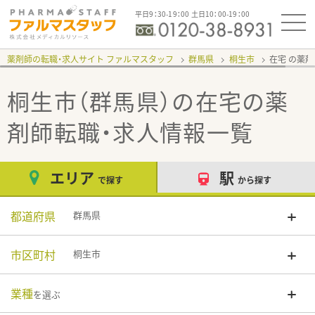
平日9：30-19：00 土日10：00-19：00
薬剤師の転職・求人サイト ファルマスタッフ
群馬県
桐生市
在宅
桐生市（群馬県）の在宅
の薬
剤師転職・求人情報一覧
エリア
駅
で探す
から探す
都道府県
群馬県
市区町村
桐生市
業種
を選ぶ