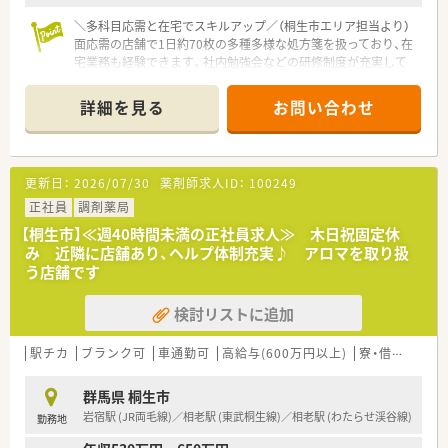
＼多科目応需と在宅でスキルアップ／（桐生市エリア担当より）
面応需の店舗で1日約70枚の多種多様な処方箋を扱っており、在
宅業務も経験できます。社内勉強会などの研修制度が充実して
いるので、着実に成長できる環境が整っています。
＊------------------------------------------＊
詳細を見る
お問い合わせ
【店舗情報と応需状況について】
■相老駅から車で7分ほどの場所に位置しており、マイカーを利
用した通勤が非常に便利な調剤薬局です。
更新日：
2026/07/30
薬剤師求人ID：
100249
■特定の医療機関だけでなく面応需で処方箋を受け付けており、
1日に約70枚を取り扱っています。
正社員
調剤薬局
■近隣の様々な医療機関から多様な処方箋を応需しているため、
【桐生市】≪週40時間未満の正社員求人≫ 木日祝固定休
豊富な品目と科目を経験できます。
み 近隣に店舗あり、ヘルプ体制充実♪ アロマを取り扱
う店舗です
【募集背景と求める人物像について】
■地域に根ざしたかかりつけ薬局を推進するため、体制強化を目
検討リストに追加
的とした定期採用を行っています。
■年齢や性別および経験は一切不問となっており、幅広い層から
の正社員の応募を歓迎しています。
駅チカ
ブランク可
車通勤可
高給与(600万円以上)
寮・借上社宅あり
■患者さまの目線に立った薬局創りを目指すため、調剤や服薬指
導に親身に臨める方を求めています。
群馬県 桐生市
岩宿駅 (JR両毛線)／相老駅 (東武桐生線)／相老駅 (わたらせ渓谷線)
勤務地
【法人特徴について】
■調剤薬局の運営にとどまらず、医薬品のインターネット販売と