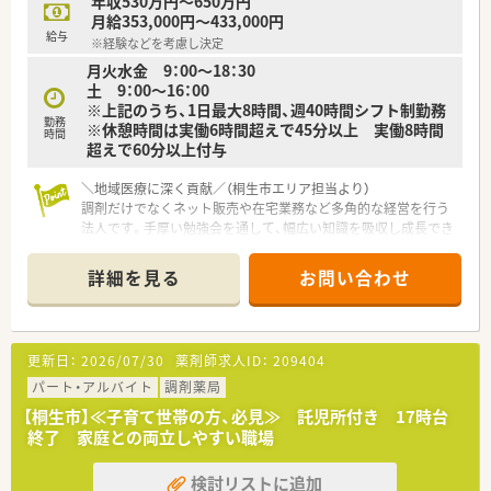
年収530万円～650万円
いった先進的な事業も手掛けています。
月給353,000円～433,000円
■群馬県内を中心としながら近隣の埼玉県にも複数の店舗を展
給与
※経験などを考慮し決定
開し、安定した基盤を有しています。
月火水金 9：00～18：30
■患者さまに寄り添うことを第一に掲げており、地域一番のかか
土 9：00～16：00
りつけ薬局を目指す法人です。
※上記のうち、1日最大8時間、週40時間シフト制勤務
勤務
※休憩時間は実働6時間超えで45分以上 実働8時間
【想定される業務内容】
時間
超えで60分以上付与
■面応需の店舗にて、多科目の処方箋に基づく正確な調剤業務や
監査業務を主に担当していただきます。
■患者さまの不安を和らげられるよう、目線に合わせた丁寧な服
＼地域医療に深く貢献／（桐生市エリア担当より）
薬指導やお薬の説明を行います。
調剤だけでなくネット販売や在宅業務など多角的な経営を行う
■これからの地域医療において必要不可欠となる、在宅医療に関
法人です。手厚い勉強会を通して、幅広い知識を吸収し成長でき
わる業務にも携わることができます。
る環境が整っています。
＊------------------------------------------＊
詳細を見る
お問い合わせ
【店舗情報と応需状況について】
■群馬県桐生市に位置するこちらの薬局は、最寄り駅の岩宿駅や
相老駅から車で7分ほどの場所にございます。
更新日：
2026/07/30
薬剤師求人ID：
209404
■近隣のクリニックから呼吸器科や内科、消化器科の処方箋を1
日あたり約80枚ほど応需している店舗です。
パート・アルバイト
調剤薬局
■医薬品の採用品目数は約800品目となっており、様々な処方に
【桐生市】≪子育て世帯の方、必見≫ 託児所付き 17時台
触れながら調剤スキルを磨くことができます。
終了 家庭との両立しやすい職場
【募集背景と求める人物像について】
検討リストに追加
■桐生市エリアにおける定期的な人員体制強化を目的としてお