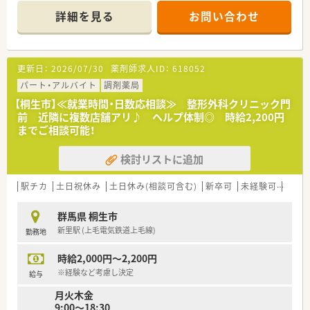
■患者さまの目線に立った薬局を創りあげることを理念に
詳細を見る
お問い合わせ
地域に根ざしたかかりるけ薬局への推進に取り組んでおりま
す。
更新日：
2026/07/30
薬剤師求人ID：
618052
パート・アルバイト
調剤薬局
【桐生市】≪就業時間・日数応相談≫ 整形外科クリニック門
前 近隣に複数店舗アリ♪ ヘルプ体制◎ 時給2,200円
までご相談可能！
検討リストに追加
駅チカ
土日祝休み
土日休み(相談可含む)
新卒可
未経験可
ブラ
群馬県 桐生市
新里駅 (上毛電気鉄道上毛線)
勤務地
時給2,000円～2,200円
※経験など考慮し決定
給与
月火木金
9:00～18:30