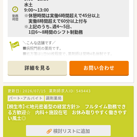
水土
9:00～13:00
※休憩時間は実働6時間超えで45分以上
勤務
時間
実働8時間超えで60分以上付与
※上記のうち、週4～5日、
1日6～8時間のシフト制勤務
＼こんな店舗です／
■病院門前の薬局です。
■処方箋は1日90枚程度で、薬剤師は常時4名体制です。
ワークライフバランスのとりやすい環境です。
■太田駅から車で15分。車通勤が便利です。
詳細を見る
お問い合わせ
＼こんな法人です／
■地域医療に貢献し、地域の生活者に信頼される薬局を目指して
います。
更新日：
2026/07/15
薬剤師求人ID：
549443
■全国に約350店舗以上を展開中！成長を続ける企業です。
■最新システムの導入や健康フェアの開催を通じて、
パート・アルバイト
調剤薬局
患者さまとのコミュニケーションを大切にしています。
【桐生市】≪地元密着型の経営方針≫ フルタイム勤務でき
■患者様のＱＯＬ、ＡＤＬを考慮した服薬指導、最新のＩＣＴを
る方歓迎☆ 内科＋施設在宅 お休み取りやすく働きやす
導入した薬歴管理を行っています。そのために最新システムの
い風土◎
導入や健康フェアの開催を通じて、地域に根ざした薬局を作り上
げています。
検討リストに追加
■在宅取り扱い店舗も全国に広がっており、これから必要とされ
る薬局のために取り組んでいます。