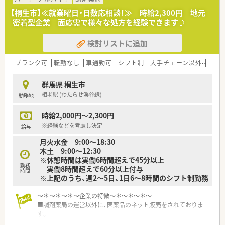
【桐生市】≪就業曜日・日数応相談！≫ 時給2,300円 地元
密着型企業 面応需で様々な処方を経験できます♪
検討リストに追加
ブランク可
転勤なし
車通勤可
シフト制
大手チェーン以外
ヘル
群馬県 桐生市
相老駅 (わたらせ渓谷線)
勤務地
時給2,000円～2,300円
※経験などを考慮し決定
給与
月火水金 9:00～18:30
木土 9:00～12:30
※休憩時間は実働6時間超えで45分以上
勤務
実働8時間超えで60分以上付与
時間
※上記のうち、週2～5日、1日6～8時間のシフト制勤務
～＊～＊～＊～企業の特徴～＊～＊～＊～
■調剤薬局の運営以外に、医薬品のネット販売をされておりま
す。
■群馬県、埼玉県にて数店舗展開しております。