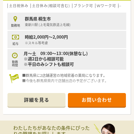
■信頼される薬局であり続けるために、
土日祝休み
土日休み(相談可含む)
ブランク可
Ｗワーク可
残業なし
患者さまの生活の質や日常動作を考慮した服薬指導を行ってい
ます。
群馬県 桐生市
東新川駅 (上毛電気鉄道上毛線)
勤務地
＼研修制度／
■入社年数やキャリアに応じた研修制度があります。
時給2,000円～2,000円
基礎からしっかり身につけていける体制が整っています。
■地域と人を結ぶ「健康教室」を開催！
※スキル等考慮
給与
■社外から講師を招き、地域の皆様へ予防医療の講座を実施して
月～土 09：00～13：00(休憩なし)
います。
※週2日から相談可能
■学会発表と調剤過誤防止研究会も開催しています。
勤務
※平日のみシフトも相談可
■学会発表は日々の取り組みから奨励。
時間
■調剤過誤防止については「研究会報」として全社共有していま
す。
■群馬県に2店舗運営の地域密着の薬局になります。
■今後も群馬県県内で店舗出店の予定がございます。
詳細を見る
お問い合わせ
わたしたちがあなたの条件にぴった
りの職場をお探しします。