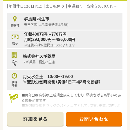
年間休日120日以上
土日祝休み
車通勤可
高給与(600万円以上)
認
群馬県 桐生市
天王宿駅 (上毛電気鉄道上毛線)
勤務地
年収400万円～770万円
月給293,000円～486,000円
給与
※経験・年齢・選択コースによります
株式会社スギ薬局
法人
スギ薬局 桐生相生店
名
月火水金土 10:00〜19:00
※変形労働時間制（実働1日平均8時間勤務）
勤務
時間
■毎年100 店舗以上新規出店をしており、堅実ながらも勢いのあ
る成長企業です
■調剤併設型ドラッグのパイオニアとして、関東、東海、関西、北
陸・信州を中心に約1,700店舗以上を展開しています
■研修制度は様々なプランがあり、集合研修だけでなく任意で受
詳細を見る
お問い合わせ
講可能な研修も幅広く用意されています
■店舗で活躍する従業員、社外で活躍する従業員、将来経営幹部