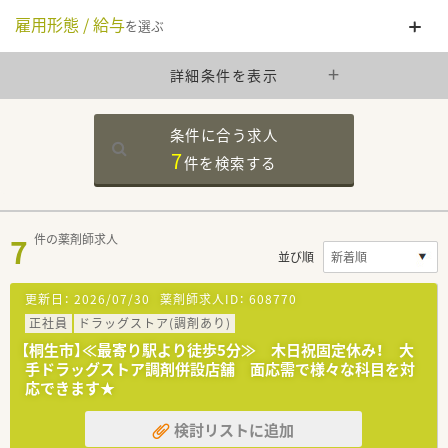
雇用形態 / 給与
を選ぶ
詳細条件を表示
条件に合う求人
7
件を
検索する
7
件の薬剤師求人
並び順
更新日：
2026/07/30
薬剤師求人ID：
608770
正社員
ドラッグストア(調剤あり)
【桐生市】≪最寄り駅より徒歩5分≫ 木日祝固定休み！ 大
手ドラッグストア調剤併設店舗 面応需で様々な科目を対
応できます★
検討リストに追加