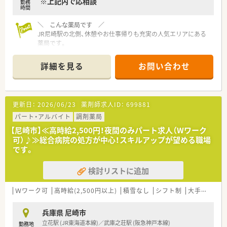
※上記内で応相談
勤務
時間
＼ こんな薬局です ／
JR尼崎駅の北側、休憩やお仕事帰りも充実の人気エリアにある
薬局です。
総合病院の移転により病院処方も増えており、幅広い処方を扱え
ます。
詳細を見る
お問い合わせ
＼ こんな方にオススメです ／
■高時給のWワーク先を検討されている方
■短時間のパート求人を探されている方など
更新日：
2026/06/23
薬剤師求人ID：
699881
＼ こんな法人様です ／
パート・アルバイト
調剤薬局
■ 大阪に本社を置き、全国に130以上の店舗を展開している薬局
【尼崎市】≪高時給2,500円！夜間のみパート求人（Wワーク
です。
可）♪≫総合病院の処方が中心！スキルアップが望める職場
「医療」「介護」「福祉」と幅広い分野で実績のある
です。
■ 関連会社がグループ内にあり、それらのノウハウを薬局事業
部にも取り入れている点が強みです。
検討リストに追加
Ｗワーク可
高時給(2,500円以上)
積雪なし
シフト制
大手チェーン
兵庫県 尼崎市
立花駅 (JR東海道本線)／武庫之荘駅 (阪急神戸本線)
勤務地