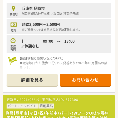
兵庫県 尼崎市
塚口駅 (阪急神戸本線)／塚口駅 (阪急伊丹線)
勤務地
時給2,500円～2,500円
※ご経験・スキルを考慮の上で決定致します。
給与
土 09：00 ～ 13：00
※休憩なし
勤務
時間
【店舗情報と応需状況について】
■阪急塚口から徒歩18分、バス発着あり！2025年10月開局の薬
局です。
■主な応需科目は胃腸内科 内科 循環器内科
となっています。
詳細を見る
お問い合わせ
【法人特徴について】
■今後も積極的な出店計画を掲げており、成長著しく勢いのある
法人として、地域医療への貢献と事業拡大を両立させています。
更新日：
2026/06/19
薬剤師求人ID：
677308
■従業員が安心して長く働ける環境づくりを重視しており、育休
や介護休業の取得実績も豊富でライフステージの変化に対応可
パート・アルバイト
調剤薬局
能です。
急募【尼崎市】≪日・祝（午前中）パート！WワークOK!≫阪神
■大手チェーンとは異なる柔軟な経営スタイルを強みとして、現