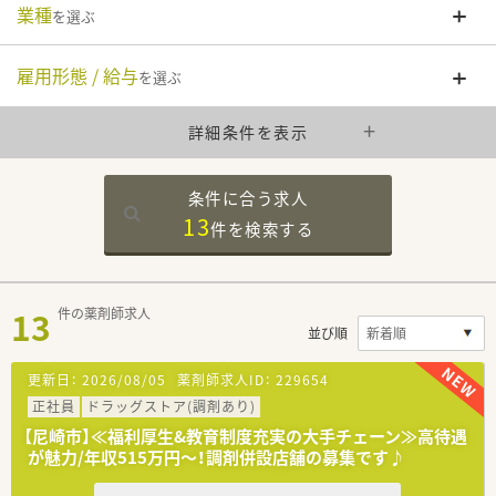
業種
を選ぶ
雇用形態 / 給与
を選ぶ
詳細条件を表示
条件に合う求人
13
件を
検索する
13
件の薬剤師求人
並び順
更新日：
2026/08/05
薬剤師求人ID：
229654
正社員
ドラッグストア(調剤あり)
【尼崎市】≪福利厚生&教育制度充実の大手チェーン≫高待遇
が魅力/年収515万円～！調剤併設店舗の募集です♪