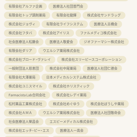
有限会社アルファ企画
医療法人社団普門会
有限会社トップ調剤薬局
有限会社龍輝
株式会社サンドラッグ
株式会社ジョヴィ
有限会社ライフシステム
医療法人古橋会
株式会社フタバ
株式会社アイリス
ファルメディコ株式会社
社会医療法人松藤会
医療法人敬愛会
ジオファーマシー株式会社
有限会社ダリア
ウエルシア薬局株式会社
株式会社ブロード・ヴァレイ
株式会社スリーピースコーポレーション
一般財団法人慈恵団
株式会社中尾薬局
医療法人社団仁德会
有限会社大澤薬局
日本メディカルシステム株式会社
株式会社ユニスマイル
株式会社ホリスティック
Farmacista Lab合同会社
株式会社レデイ薬局
松村薬品工業株式会社
株式会社めぐゆう
株式会社ぼうしや薬局
株式会社ＡＭＡ
ウエルシア薬局株式会社
医療法人社団敬命会
社会医療法人榮昌会
エスピーメディカル株式会社
株式会社エッチ・ピー・エス
医療法人一高会