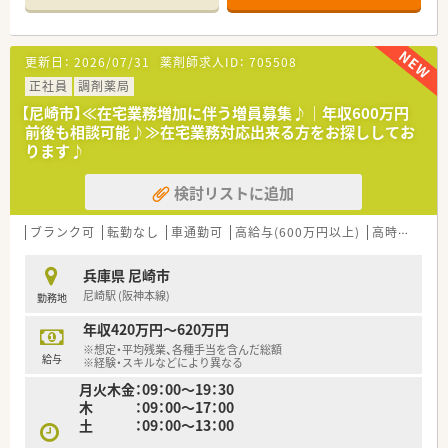
半スタートと業界TOP水準！
■職種や職域に合わせ、豊富な社内研修や外部組織と連携した研
修を用意されています
更新日：
2026/07/31
薬剤師求人ID：
705508
■薬剤師が中心の会社だからこそ活躍できるキャリアパスが多
種多様に用意されています。
正社員
調剤薬局
■店舗拡大に伴い、エリアマネジャーや営業部長等のマネジメン
【尼崎市】≪在宅業務増加に伴う増員募集♪｜年収600万円
トのポジションも増えます。
前後も相談可能♪≫在宅業務対応出来る方をお探ししてお
■在宅や教育等の専門性を活かせるスペシャリストを目指すこ
ります♪
とも可能です。
■その他にも、管理部門や商品部門等の本社スタッフなど活動領
検討リストに追加
域は多種多様です。
■在宅実施店舗は年々増加しており、在宅医療へもしっかりと関
わる事ができます。
ブランク可
転勤なし
車通勤可
高給与(600万円以上)
高時給(2,500円以上)
■育児休暇は3歳まで取得が可能で、時短制度は小学5年生まで
時短勤務ができるよう変更予定です。
兵庫県 尼崎市
■年間休日が120日とワークライフバランスが整っています
尼崎駅 (阪神本線)
勤務地
■日用品から常備薬まで、従業員割引制度など嬉しいメリットも
たくさんあります！
年収420万円～620万円
※想定・平均残業、各種手当を含んだ総額
給与
※経験・スキルなどにより異なる
月火木金：09：00～19：30
木 ：09：00～17：00
土 ：09：00～13：00