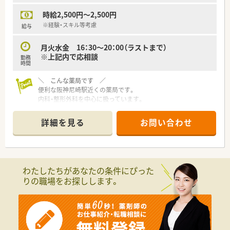
いたします！
時給2,500円～2,500円
ご不明な点などは詳しくご説明いたしますので、お気軽にお問い
合わせください☆
※経験・スキル等考慮
給与
月火水金 16：30～20：00（ラストまで）
※上記内で応相談
勤務
時間
＼ こんな薬局です ／
便利な阪神尼崎駅近くの薬局です。
内科・整形外科を中心に扱っています。
薬剤師数もしっかり配置し、ミスのない丁寧な対応を心がけてい
ます。
詳細を見る
お問い合わせ
＼ こんな方にオススメです ／
■高時給のWワーク先を検討されている方
■短時間のパート求人を探されている方など
わたしたちがあなたの条件にぴった
＼ こんな法人様です ／
りの職場をお探しします。
■ 大阪に本社を置き、全国に130以上の店舗を展開している薬局
です。
「医療」「介護」「福祉」と幅広い分野で実績のある
■ 関連会社がグループ内にあり、それらのノウハウを薬局事業
部にも取り入れている点が強みです。