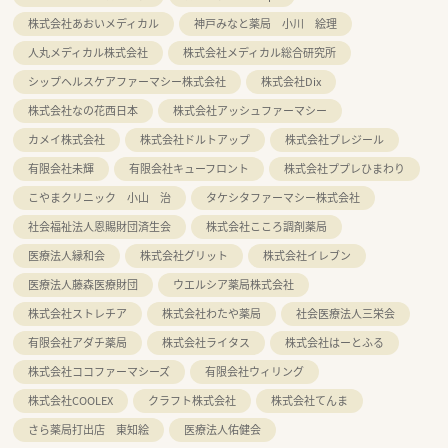
株式会社あおいメディカル
神戸みなと薬局 小川 絵理
人丸メディカル株式会社
株式会社メディカル総合研究所
シップヘルスケアファーマシー株式会社
株式会社Dix
株式会社なの花西日本
株式会社アッシュファーマシー
カメイ株式会社
株式会社ドルトアップ
株式会社プレジール
有限会社未輝
有限会社キューフロント
株式会社ププレひまわり
こやまクリニック 小山 治
タケシタファーマシー株式会社
社会福祉法人恩賜財団済生会
株式会社こころ調剤薬局
医療法人縁和会
株式会社グリット
株式会社イレブン
医療法人藤森医療財団
ウエルシア薬局株式会社
株式会社ストレチア
株式会社わたや薬局
社会医療法人三栄会
有限会社アダチ薬局
株式会社ライタス
株式会社はーとふる
株式会社ココファーマシーズ
有限会社ウィリング
株式会社COOLEX
クラフト株式会社
株式会社てんま
さら薬局打出店 東知絵
医療法人佑健会