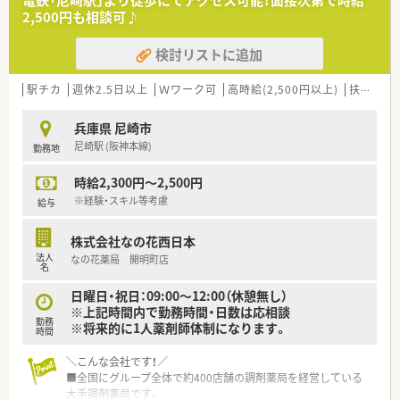
電鉄「尼崎駅」より徒歩にてアクセス可能！面接次第で時給
場の薬剤師の意見を取り入れやすい風通しの良い組織文化があ
2,500円も相談可♪
ります。
検討リストに追加
駅チカ
週休2.5日以上
Ｗワーク可
高時給(2,500円以上)
扶養内勤務OK
兵庫県 尼崎市
尼崎駅 (阪神本線)
勤務地
時給2,300円～2,500円
※経験・スキル等考慮
給与
株式会社なの花西日本
法人
なの花薬局 開明町店
名
日曜日・祝日：09:00～12:00（休憩無し）
※上記時間内で勤務時間・日数は応相談
勤務
※将来的に1人薬剤師体制になります。
時間
＼こんな会社です！／
■全国にグループ全体で約400店舗の調剤薬局を経営している
大手調剤薬局です。