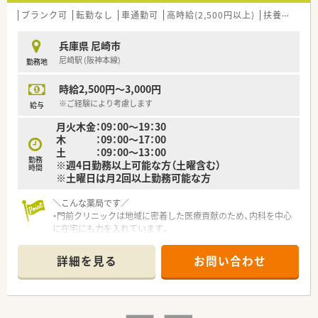
部にも取り入れている点が強みです。
ブランク可
転勤なし
車通勤可
高時給(2,500円以上)
扶養内勤務OK
兵庫県 尼崎市
尼崎駅 (阪神本線)
勤務地
時給2,500円～3,000円
※ご経験により考慮します
給与
月火木金：09：00～19：30
木 ：09：00～17：00
土 ：09：00～13：00
勤務
※週4日勤務以上可能な方（土曜含む）
時間
※土曜日は月2回以上勤務可能な方
＼こんな薬局です／
・門前クリニックは地域に密着した医療貢献のため、内科を中心
に在宅にも力を入れています。
・クリニックに隣接しているため、患者様の多くが門前クリニッ
クであり
詳細を見る
お問い合わせ
医薬品や処方内容は覚えやすく、クリニックとも連携しやすい
環境です。