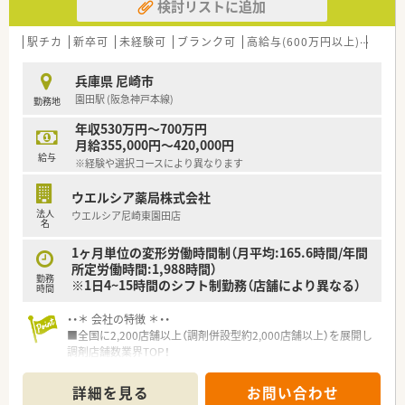
検討リストに追加
駅チカ
新卒可
未経験可
ブランク可
高給与(600万円以上)
高時給
兵庫県 尼崎市
園田駅 (阪急神戸本線)
勤務地
年収530万円～700万円
月給355,000円～420,000円
給与
※経験や選択コースにより異なります
ウエルシア薬局株式会社
法人
ウエルシア尼崎東園田店
名
1ヶ月単位の変形労働時間制（月平均:165.6時間/年間
所定労働時間:1,988時間）
勤務
※1日4~15時間のシフト制勤務（店舗により異なる）
時間
・・＊ 会社の特徴 ＊・・
■全国に2,200店舗以上（調剤併設型約2,000店舗以上）を展開し
調剤店舗数業界TOP！
■店舗拡大に伴いキャリアアップできるポジションが多数あり！
頑張り次第で高給与も可能！
詳細を見る
お問い合わせ
■経験や勤務コースによりますが、経験の少ない方でも500万前