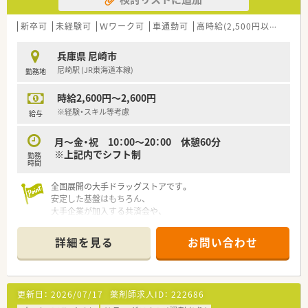
新卒可
未経験可
Ｗワーク可
車通勤可
高時給(2,500円以上)
教育
兵庫県 尼崎市
尼崎駅 (JR東海道本線)
勤務地
時給2,600円～2,600円
※経験・スキル等考慮
給与
月～金・祝 10：00～20：00 休憩60分
※上記内でシフト制
勤務
時間
全国展開の大手ドラッグストアです。
安定した基盤はもちろん、
大手企業が加入する共済会や、
買い物割引制度などの充実した福利厚生があります。
詳細を見る
お問い合わせ
調剤併設型の店舗でOTC・調剤どちらもバランスよく身に付ける
ことができます。
積極的な事業展開で勢いのある企業です。
更新日：
2026/07/17
薬剤師求人ID：
222686
ご経験により高収入も見込めます。