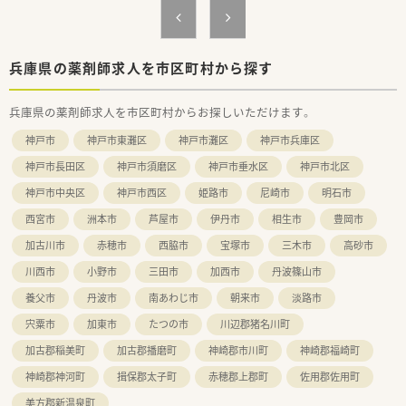
兵庫県の薬剤師求人を市区町村から探す
兵庫県の薬剤師求人を市区町村からお探しいただけます。
神戸市
神戸市東灘区
神戸市灘区
神戸市兵庫区
神戸市長田区
神戸市須磨区
神戸市垂水区
神戸市北区
神戸市中央区
神戸市西区
姫路市
尼崎市
明石市
西宮市
洲本市
芦屋市
伊丹市
相生市
豊岡市
加古川市
赤穂市
西脇市
宝塚市
三木市
高砂市
川西市
小野市
三田市
加西市
丹波篠山市
養父市
丹波市
南あわじ市
朝来市
淡路市
宍粟市
加東市
たつの市
川辺郡猪名川町
加古郡稲美町
加古郡播磨町
神崎郡市川町
神崎郡福崎町
神崎郡神河町
揖保郡太子町
赤穂郡上郡町
佐用郡佐用町
美方郡新温泉町