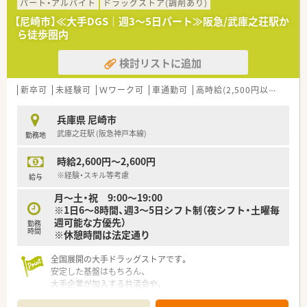
また入社後3ヶ月ですぐに昇給のチャンスがある点も魅力です。
パート・アルバイト
ドラッグストア(調剤あり)
【尼崎市】≪大手DGS｜週3～5日パート≫阪急/武庫之荘駅か
ら徒歩圏内
検討リストに追加
新卒可
未経験可
Ｗワーク可
車通勤可
高時給(2,500円以上)
教育
兵庫県 尼崎市
武庫之荘駅 (阪急神戸本線)
勤務地
時給2,600円～2,600円
※経験・スキル等考慮
給与
月～土・祝 9:00～19:00
※1日6～8時間、週3～5日シフト制（夜シフト・土曜毎
週可能な方優先）
勤務
時間
※休憩時間は法定通り
全国展開の大手ドラッグストアです。
安定した基盤はもちろん、
大手企業が加入する共済会や、
買い物割引制度などの充実した福利厚生があります。