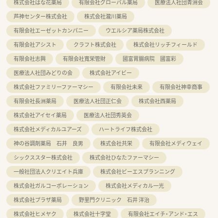
株式会社はな花薬局
有限会社グローバル薬局
医療法人社団青洲会
芦神センター株式会社
株式会社瀧川薬局
有限会社エーゼットカンパニー
ウエルシア薬局株式会社
有限会社アシスト
クラフト株式会社
株式会社リッチフィールド
有限会社志興
有限会社寬栄管財
國富胃腸病院 國富彩
医療法人社団みどりの会
株式会社アイビー
株式会社ファミリーファーマシー
有限会社未来
有限会社神幸商事
有限会社長洲薬局
医療法人社団正仁会
株式会社西薬局
株式会社アイセイ薬局
医療法人社団秀英会
株式会社メディカルユアーズ
ハートライフ株式会社
神の谷調剤薬局 石井 良男
株式会社共栄
有限会社メディウェイ
シックススター株式会社
株式会社ひなたファーマシー
一般社団法人クリエイト兵庫
株式会社ビーエスプランニング
株式会社ガルコーポレーション
株式会社メディカル一光
株式会社プラザ薬局
野里門クリニック 石井 洋治
株式会社ヒメヤク
株式会社十字堂
有限会社エイチ・アンド・エス