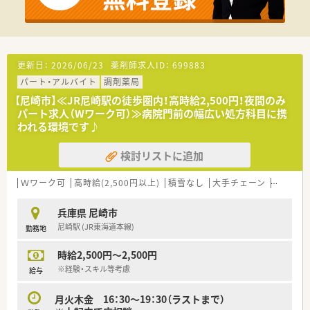
更新日：
2026/06/23
薬剤師求人ID：
699883
パート・アルバイト
調剤薬局
【尼崎市】≪JR尼崎駅の徒歩圏内！高時給2,500円！夜間のみ
パート求人（Wワーク可）≫病院門前の幅広い処方科目に携
われる環境です♪
検討リストに追加
Ｗワーク可
高時給(2,500円以上)
積雪なし
大手チェーン
総合科目
兵庫県 尼崎市
尼崎駅 (JR東海道本線)
勤務地
時給2,500円～2,500円
※経験・スキル等考慮
給与
月火木金 16：30～19：30（ラストまで）