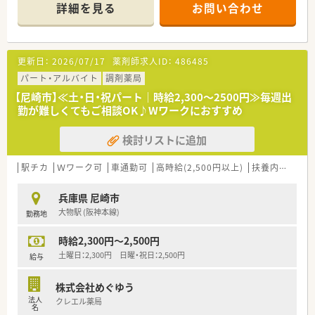
詳細を見る
お問い合わせ
調剤併設型の店舗でOTC・調剤どちらもバランスよく身に付ける
ことができます。
積極的な事業展開で勢いのある企業です。
更新日：
2026/07/17
薬剤師求人ID：
486485
ご経験により高収入も見込めます。
また入社後3ヶ月ですぐに昇給のチャンスがある点も魅力です。
パート・アルバイト
調剤薬局
【尼崎市】≪土・日・祝パート｜時給2,300～2500円≫毎週出
勤が難しくてもご相談OK♪Wワークにおすすめ
検討リストに追加
駅チカ
Ｗワーク可
車通勤可
高時給(2,500円以上)
扶養内勤務OK
兵庫県 尼崎市
大物駅 (阪神本線)
勤務地
時給2,300円～2,500円
土曜日：2,300円 日曜・祝日：2,500円
給与
株式会社めぐゆう
法人
クレエル薬局
名