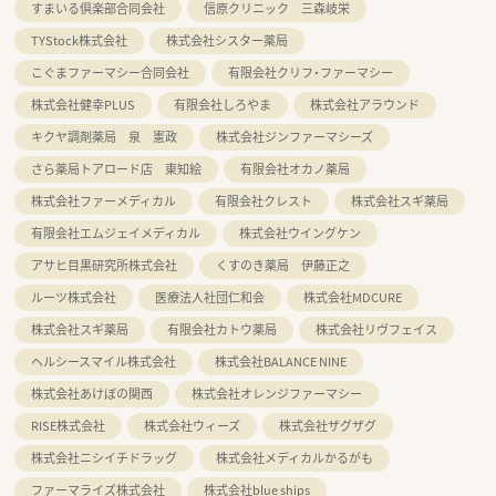
すまいる倶楽部合同会社
信原クリニック 三森岐栄
TYStock株式会社
株式会社シスター薬局
こぐまファーマシー合同会社
有限会社クリフ・ファーマシー
株式会社健幸PLUS
有限会社しろやま
株式会社アラウンド
キクヤ調剤薬局 泉 憲政
株式会社ジンファーマシーズ
さら薬局トアロード店 東知絵
有限会社オカノ薬局
株式会社ファーメディカル
有限会社クレスト
株式会社スギ薬局
有限会社エムジェイメディカル
株式会社ウイングケン
アサヒ目黒研究所株式会社
くすのき薬局 伊藤正之
ルーツ株式会社
医療法人社団仁和会
株式会社MDCURE
株式会社スギ薬局
有限会社カトウ薬局
株式会社リヴフェイス
ヘルシースマイル株式会社
株式会社BALANCE NINE
株式会社あけぼの関西
株式会社オレンジファーマシー
RISE株式会社
株式会社ウィーズ
株式会社ザグザグ
株式会社ニシイチドラッグ
株式会社メディカルかるがも
ファーマライズ株式会社
株式会社blue ships