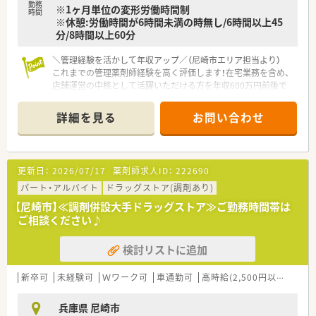
勤務
※1ヶ月単位の変形労働時間制
時間
※休憩:労働時間が6時間未満の時無し/6時間以上45
分/8時間以上60分
＼管理経験を活かして年収アップ／（尼崎市エリア担当より）
これまでの管理薬剤師経験を高く評価します！在宅業務を含め、
店舗運営の中核として活躍いただける方を年収600万円前後で
お迎えします。
詳細を見る
お問い合わせ
【店舗情報と応需状況について】
■阪神本線の尼崎駅から車で15分ほどの場所に位置しており、
地域に密着した内科クリニックの門前薬局として運営していま
す。
更新日：
2026/07/17
薬剤師求人ID：
222690
■1日の処方箋枚数は30枚から40枚程度と適正なボリュームで、
一人ひとりの患者様と丁寧に向き合うことが可能な環境です。
パート・アルバイト
ドラッグストア(調剤あり)
■応需科目は内科がメインのため処方内容が理解しやすく、隣接
【尼崎市】≪調剤併設大手ドラッグストア≫ご勤務時間帯は
するクリニックの医師とも連携が取りやすいことが大きな特徴
ご相談ください♪
です。
検討リストに追加
【求人情報について】
■想定年収は420万円から620万円となっており、これまでのご
経験やスキルを考慮した上で、納得感のある提示をさせていただ
新卒可
未経験可
Ｗワーク可
車通勤可
高時給(2,500円以上)
教育
きます。
■正社員として安定した雇用形態での採用となり、兵庫県尼崎市
兵庫県 尼崎市
の住み慣れた土地でキャリアを築いていきたい方に最適な案件