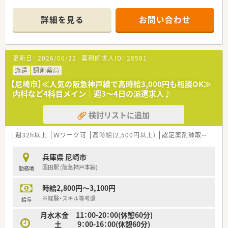
大手と地場チェーンの良いところを取っている企業様です。
■特徴は、“全国展開”でありながら“地域密着”の取り組みを大切
詳細を見る
お問い合わせ
にしている薬局様です。
地域の皆様の役に立ち、必要とされ、信頼され、愛される「地域薬
局」を追求されています。
■薬剤師の方の平均年齢が36歳と経験豊富なベテラン社員が多
更新日：
2026/06/22
薬剤師求人ID：
28581
い中で、薬局雰囲気を企業として非常に大切にされている調剤薬
局です。
派遣
調剤薬局
■病院門前2割、クリニック門前/モールが8割のため幅広く勉強
【尼崎市】≪人気の阪急神戸線で高時給3,000円も相談OK≫
をしたい方にも、地域の方やドクターとしっかりコミュニケーシ
内科など4科目メイン｜週3～4日の派遣求人♪
ョンを取りたい方にもおすすめです。
検討リストに追加
週32h以上
Ｗワーク可
高時給(2,500円以上)
認定薬剤師取得支援あり
兵庫県 尼崎市
園田駅 (阪急神戸本線)
勤務地
時給2,800円～3,100円
※経験・スキル等考慮
給与
月水木金 11：00-20：00(休憩60分)
土 9：00-16：00(休憩60分)