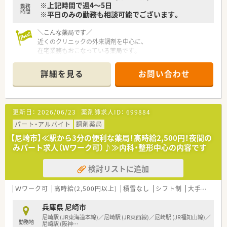
※上記時間で週4～5日
勤務
時間
※平日のみの勤務も相談可能でございます。
＼こんな薬局です／
近くのクリニックの外来調剤を中心に、
在宅業務もおこなっている薬局です。
人気の阪急神戸線沿線です。
詳細を見る
お問い合わせ
＼派遣スタッフの皆さまへ充実した
福利厚生・特典をご用意しております！／
■社会保険完備（就業条件による）。
■就業日は当社負担にて薬剤師賠償責任保険
更新日：
2026/06/23
薬剤師求人ID：
699884
が適用されますので、 安心してご就業いただけます。
■有休休暇（6ヶ月以上勤務）や夏季休暇、慶弔休暇も取得できま
パート・アルバイト
調剤薬局
す。
【尼崎市】≪駅から3分の便利な薬局！高時給2,500円！夜間の
■勤務評価により時給アップがあります。
みパート求人（Wワーク可）♪≫内科・整形中心の内容です
≪こんな方にオススメ！≫
検討リストに追加
・転職活動中にブランクを空けたくない方
・様々な薬局で経験を積みたい方
・転居や留学の予定があり、期間を区切って働きたい方
Ｗワーク可
高時給(2,500円以上)
積雪なし
シフト制
大手チェーン
・高時給で効率的に働きたい方
兵庫県 尼崎市
派遣のメリットを使って働いてみませんか。
尼崎駅 (JR東海道本線)／尼崎駅 (JR東西線)／尼崎駅 (JR福知山線)／
勤務地
また、非公開の派遣求人もありますのでご希望に合わせてご紹介
尼崎駅 (阪神
…