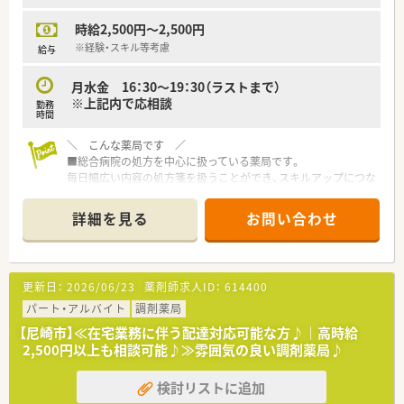
時給2,500円～2,500円
※経験・スキル等考慮
給与
月水金 16：30～19：30（ラストまで）
※上記内で応相談
勤務
時間
＼ こんな薬局です ／
■総合病院の処方を中心に扱っている薬局です。
毎日幅広い内容の処方箋を扱うことができ、スキルアップにつな
がる内容です。
■多数の患者様をお待たせすることのないよう、
詳細を見る
お問い合わせ
スピーディ・正確・丁寧な対応を心がけています。
＼ こんな方にオススメです ／
■高時給のWワーク先を検討されている方
更新日：
2026/06/23
薬剤師求人ID：
614400
■短時間のパート求人を探されている方など
パート・アルバイト
調剤薬局
＼ こんな法人様です ／
【尼崎市】≪在宅業務に伴う配達対応可能な方♪｜高時給
■ 大阪に本社を置き、全国に130以上の店舗を展開している薬局
2,500円以上も相談可能♪≫雰囲気の良い調剤薬局♪
です。
「医療」「介護」「福祉」と幅広い分野で実績のある
検討リストに追加
■ 関連会社がグループ内にあり、それらのノウハウを薬局事業