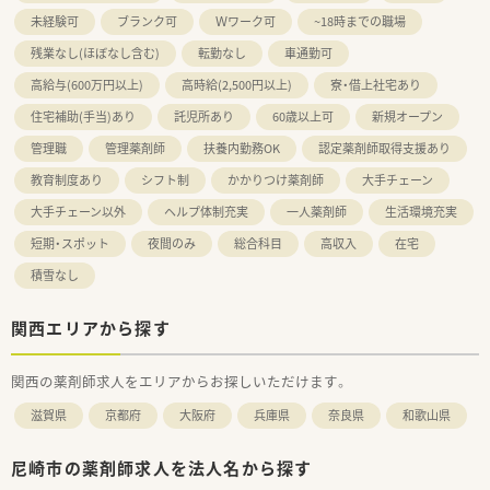
未経験可
ブランク可
Ｗワーク可
~18時までの職場
残業なし(ほぼなし含む)
転勤なし
車通勤可
高給与(600万円以上)
高時給(2,500円以上)
寮・借上社宅あり
住宅補助(手当)あり
託児所あり
60歳以上可
新規オープン
管理職
管理薬剤師
扶養内勤務OK
認定薬剤師取得支援あり
教育制度あり
シフト制
かかりつけ薬剤師
大手チェーン
大手チェーン以外
ヘルプ体制充実
一人薬剤師
生活環境充実
短期・スポット
夜間のみ
総合科目
高収入
在宅
積雪なし
関西エリアから探す
関西の薬剤師求人をエリアからお探しいただけます。
滋賀県
京都府
大阪府
兵庫県
奈良県
和歌山県
尼崎市の薬剤師求人を法人名から探す