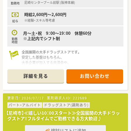
尼崎センタープール前駅 (阪神本線)
勤務地
です。
■昇給制度は業績に応じて用意されており、日々の頑張りや店舗
時給2,600円～2,600円
への貢献度がしっかりと評価に反映される仕組みが整っていま
す。
※経験・スキル等考慮
給与
【職場環境と雰囲気】
月～土・祝 9：00～19：00 休憩60分
■大手チェーンとは異なる小規模店舗ならではの風通しの良さ
※上記内でシフト制
勤務
があり、現場の意見が通りやすく柔軟な働き方が相談できる環境
時間
です。
■門前クリニックとの関係性が非常に良好であり、疑義照会など
全国展開の大手ドラッグストアです。
もスムーズに行えるため、心理的な負担が少なく業務に集中でき
安定した基盤はもちろん、
ます。
大手企業が加入する共済会や、
■ブランクがある方でも受け入れる体制が整っており、周囲のス
買い物割引制度などの充実した福利厚生があります。
タッフがサポートしますので、一歩ずつ着実に感覚を取り戻せま
詳細を見る
お問い合わせ
す。
調剤併設型の店舗でOTC・調剤どちらもバランスよく身に付ける
ことができます。
積極的な事業展開で勢いのある企業です。
更新日：
2026/07/17
薬剤師求人ID：
222689
ご経験により高収入も見込めます。
また入社後3ヶ月ですぐに昇給のチャンスがある点も魅力です。
パート・アルバイト
ドラッグストア(調剤あり)
【尼崎市】≪嬉しい10：00スタート≫全国展開の大手ドラッ
グストア！フルタイムでご勤務できる方大歓迎♪
検討リストに追加