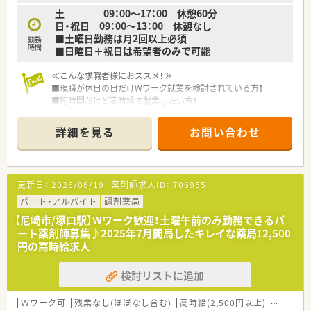
土 09：00～17：00 休憩60分
日・祝日 09：00～13：00 休憩なし
■土曜日勤務は月2回以上必須
勤務
時間
■日曜日＋祝日は希望者のみで可能
≪こんな求職者様におススメ！≫
■現職が休日の日だけWワーク就業を検討されている方！
■短時間だけど高時給で就業したい方！
■様々な広域処方箋を応需している薬局で勉強したい方！
詳細を見る
お問い合わせ
≪こんな企業です！≫
■薬局としては尼崎にて1店舗のみの展開している地域に根差し
た薬局です。
■スタッフ同士仲が良く雰囲気もとても良い環境です。
更新日：
2026/06/19
薬剤師求人ID：
706955
■またママさん薬剤師も多く在籍しており、急なお休みの対応や
子育てに理解のある環境です。
パート・アルバイト
調剤薬局
■お休みも取得しやすい環境が整っております！
【尼崎市/塚口駅】Wワーク歓迎！土曜午前のみ勤務できるパ
■社長が猫好きな事もあり、保護活動を行っております！（猫好き
ート薬剤師募集♪2025年7月開局したキレイな薬局！2,500
な方は大歓迎！）
円の高時給求人
検討リストに追加
Ｗワーク可
残業なし(ほぼなし含む)
高時給(2,500円以上)
生活環境