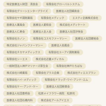
特定医療法人財団 清良会
有限会社グローバルシステム
有限会社グリーンエンタープライズ
医療法人社団綱島会
有限会社ヤギ調剤薬局
有限会社メディック
エスティ企画株式会社
医療法人薫風会
医療法人愛和会
株式会社メディケート
医療法人仁寿会
医療法人全人会
医療法人社団汐咲会
有限会社カノン
有限会社コスモファーマシー
医療法人社団健裕会
株式会社ジャパンファーマシー
医療法人伯鳳会
有限会社チカヤメディックス
有限会社ユーアイ調剤薬局
有限会社シーエス
株式会社近畿メディカル
一般財団法人神戸マリナーズ厚生会
有限会社神戸たちばな
株式会社川崎薬局
有限会社プラス企画
株式会社ティエスプラン
有限会社ハイ・メディック
有限会社ドラッグ・ワイ・アンド・エム
有限会社ケー・アンド・ケー
医療法人社団勲章会
医療法人社団豊明会
松原メイフラワー病院 松原司
医療法人社団石橋内科
株式会社アールアイエス