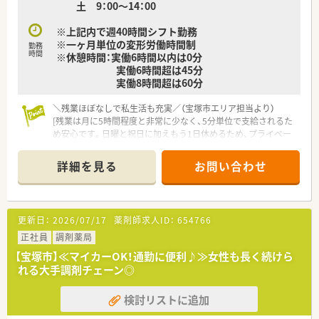
土 9：00～14：00
や疑問に優しく寄り添うきめ細やかな服薬指導を担当します。
■在宅医療に特化した電子薬歴システムを使用しながら、在宅訪
※上記内で週40時間シフト勤務
問に関わる一連の調剤・薬歴管理業務にも携わっていただきま
※一ヶ月単位の変形労働時間制
す。
勤務
時間
※休憩時間：実働6時間以内は0分
実働6時間超は45分
【やりがい/おすすめポイント】
実働8時間超は60分
■耳鼻科の処方箋を1日約100枚と豊富に経験できるため、専門
性の高い知識が自然と身に付いていくやりがいがあります。
＼残業ほぼなしで私生活も充実／（宝塚市エリア担当より）
■毎月の勉強会で外部の関連企業とも深く関わることができ、薬
[残業は月に5時間程度と非常に少なく、5分単位で支給されるた
剤師としての視野やネットワークが大きく広がる環境です。
め安心です。日曜と祝日に加えもう1日休めるため、プライベー
■残業は月5時間程度と非常に少なく週休2日制のため、心身と
トの時間を大切にしながら正社員として働けます。]
もにゆとりを持ちながら長く勤務を続けられるのが魅力です。
＊------------------------------------------＊
詳細を見る
お問い合わせ
【店舗情報と応需状況について】
■阪急宝塚本線の山本駅から徒歩3分ほどの場所に位置しており
毎日の通勤が非常にスムーズな調剤薬局です。
■広域の科目の処方箋を1日あたり60枚から70枚ほど応需して
更新日：
2026/07/17
薬剤師求人ID：
654766
おり様々な処方に触れられる環境です。
■薬局内は常時2名の薬剤師が勤務する体制を整えているため一
正社員
調剤薬局
人に業務の負担が集中せず安心できます。
【宝塚市】≪マイカーOK！通勤に便利♪≫女性も長く続けら
れる大手調剤チェーン◎
【法人特徴について】
■1997年に創業した歴史ある会社であり地域に密着した調剤薬
検討リストに追加
局を3店舗展開している安定した法人です。
■将来的に自分の店舗を持ちたい方を応援する独立開業サポー