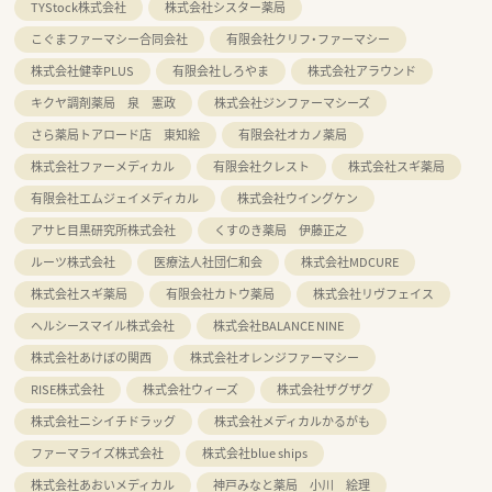
TYStock株式会社
株式会社シスター薬局
こぐまファーマシー合同会社
有限会社クリフ・ファーマシー
株式会社健幸PLUS
有限会社しろやま
株式会社アラウンド
キクヤ調剤薬局 泉 憲政
株式会社ジンファーマシーズ
さら薬局トアロード店 東知絵
有限会社オカノ薬局
株式会社ファーメディカル
有限会社クレスト
株式会社スギ薬局
有限会社エムジェイメディカル
株式会社ウイングケン
アサヒ目黒研究所株式会社
くすのき薬局 伊藤正之
ルーツ株式会社
医療法人社団仁和会
株式会社MDCURE
株式会社スギ薬局
有限会社カトウ薬局
株式会社リヴフェイス
ヘルシースマイル株式会社
株式会社BALANCE NINE
株式会社あけぼの関西
株式会社オレンジファーマシー
RISE株式会社
株式会社ウィーズ
株式会社ザグザグ
株式会社ニシイチドラッグ
株式会社メディカルかるがも
ファーマライズ株式会社
株式会社blue ships
株式会社あおいメディカル
神戸みなと薬局 小川 絵理