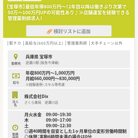
■調剤併設型だけでなく「医療モール・クリニック併設店舗」「敷
【宝塚市】最低年俸800万円～！2年目以降は働きぶり次第で
地内薬局」「訪問調剤特化型店舗」など様々な店舗を運営してい
50万～100万円UPの可能性あり♪≫店舗運営を経験できる
ます
管理薬剤師求人！
■在宅医療にも積極的取り組んでおり「訪問調剤特化型店舗」を
50店舗以上、無菌調剤室は業界最多の51店舗設置しています
検討リストに追加
■「プラチナくるみん認定企業」「健康経営優良法人2023（大規模
法人部門）認定」等を取得し一人ひとりが働きやすい環境が整備
されています
駅チカ
高給与(600万円以上)
管理薬剤師
大手チェーン以外
■充実した研修制度、人事制度、評価制度、キャリア支援制度等
があるのも特徴です
兵庫県 宝塚市
逆瀬川駅 (阪急今津線)
勤務地
年収800万円～1,000万円
月給660,000円～830,000円
給与
※経験者例・スキル等考慮
株式会社Dix
法人
さくら薬局 逆瀬川店
名
月火水金 09:00~19:30
木 09:00~17:00
土 09:00~12:30
◎週40時間を目安とした1ヶ月単位の変形労働時間制
勤務
◎休憩：実動6時間未満の場合は0分
時間