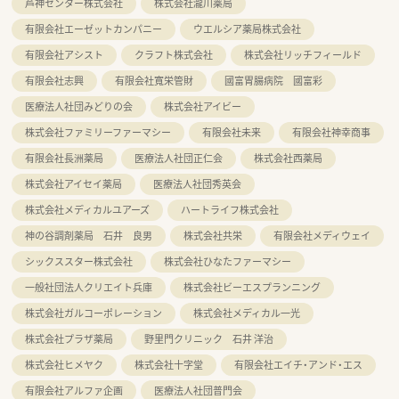
芦神センター株式会社
株式会社瀧川薬局
有限会社エーゼットカンパニー
ウエルシア薬局株式会社
有限会社アシスト
クラフト株式会社
株式会社リッチフィールド
有限会社志興
有限会社寬栄管財
國富胃腸病院 國富彩
医療法人社団みどりの会
株式会社アイビー
株式会社ファミリーファーマシー
有限会社未来
有限会社神幸商事
有限会社長洲薬局
医療法人社団正仁会
株式会社西薬局
株式会社アイセイ薬局
医療法人社団秀英会
株式会社メディカルユアーズ
ハートライフ株式会社
神の谷調剤薬局 石井 良男
株式会社共栄
有限会社メディウェイ
シックススター株式会社
株式会社ひなたファーマシー
一般社団法人クリエイト兵庫
株式会社ビーエスプランニング
株式会社ガルコーポレーション
株式会社メディカル一光
株式会社プラザ薬局
野里門クリニック 石井 洋治
株式会社ヒメヤク
株式会社十字堂
有限会社エイチ・アンド・エス
有限会社アルファ企画
医療法人社団普門会