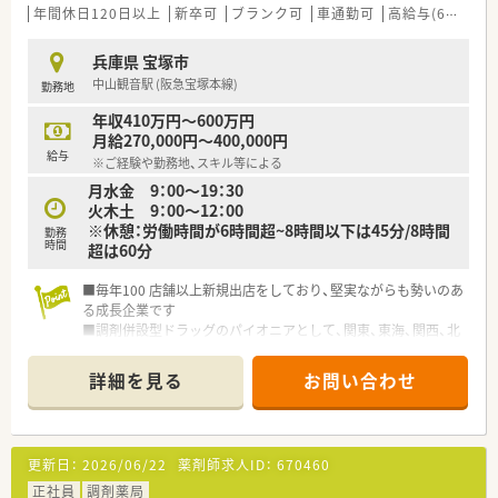
トの制度が大きな特徴として用意されています。
年間休日120日以上
新卒可
ブランク可
車通勤可
高給与(600万円以上)
■マネジメント研修など独自の研修プログラムを導入しており
開局に向けた支援体制がしっかりと整っています。
兵庫県 宝塚市
中山観音駅 (阪急宝塚本線)
勤務地
【勤務実態について】
■残業は月に5時間ほどと非常に少なくなっており仕事とプライ
年収410万円～600万円
ベートのメリハリをつけて気持ちよく働けます。
月給270,000円～400,000円
■万が一残業が発生した際にも5分単位で手当が全額支給される
給与
※ご経験や勤務地、スキル等による
仕組みが整っているため安心して勤務できます。
月水金 9：00～19：30
■お休みは日曜日と祝日に加えてもう1日が休みとなるシフト制
火木土 9：00～12：00
を採用しており週休2日の確保が可能です。
※休憩：労働時間が6時間超~8時間以下は45分/8時間
勤務
時間
超は60分
【こんな方にオススメ】
■駅から歩いてすぐの非常に便利な立地にある調剤薬局で時間
■毎年100 店舗以上新規出店をしており、堅実ながらも勢いのあ
を有効に使いながらスマートに働きたい方におすすめです。
る成長企業です
■最新の医薬品情報や経営のノウハウを学びながら薬剤師とし
■調剤併設型ドラッグのパイオニアとして、関東、東海、関西、北
て自らの市場価値を高めていきたい方に最適です。
陸・信州を中心に約1,700店舗以上を展開しています
■残業がほとんどない職場でプライベートの時間や家族との生
■研修制度は様々なプランがあり、集合研修だけでなく任意で受
活を第一に考えながら正社員として働きたい方にぴったりで
詳細を見る
お問い合わせ
講可能な研修も幅広く用意されています
す。
■店舗で活躍する従業員、社外で活躍する従業員、将来経営幹部
となる従業員など、薬剤師として様々な活躍ができるフィールド
を用意されています
更新日：
2026/06/22
薬剤師求人ID：
670460
■総合薬剤師・調剤薬剤師（土日休み・19時までの勤務）どちらか
の働き方を選択できます
正社員
調剤薬局