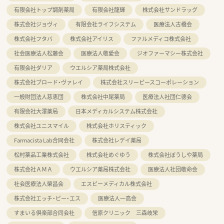
有限会社トップ調剤薬局
有限会社龍輝
株式会社サンドラッグ
株式会社ジョヴィ
有限会社ライフシステム
医療法人古橋会
株式会社フタバ
株式会社アイリス
ファルメディコ株式会社
社会医療法人松藤会
医療法人敬愛会
ジオファーマシー株式会社
有限会社ダリア
ウエルシア薬局株式会社
株式会社ブロード・ヴァレイ
株式会社スリーピースコーポレーション
一般財団法人慈恵団
株式会社中尾薬局
医療法人社団仁德会
有限会社大澤薬局
日本メディカルシステム株式会社
株式会社ユニスマイル
株式会社ホリスティック
Farmacista Lab合同会社
株式会社レデイ薬局
松村薬品工業株式会社
株式会社めぐゆう
株式会社ぼうしや薬局
株式会社ＡＭＡ
ウエルシア薬局株式会社
医療法人社団敬命会
社会医療法人榮昌会
エスピーメディカル株式会社
株式会社エッチ・ピー・エス
医療法人一高会
すまいる倶楽部合同会社
信原クリニック 三森岐栄