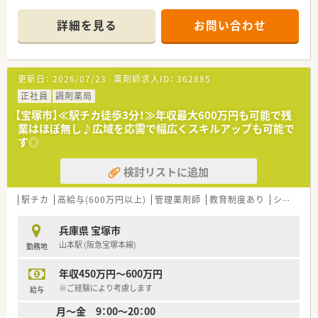
です。
＊------------------------------------------＊
詳細を見る
お問い合わせ
【店舗情報と応需状況について】
■阪急宝塚本線の中山観音駅から徒歩1分という驚きの駅チカ立
地にあり、悪天候の日でも毎日の通勤が非常に快適な店舗です。
■主に耳鼻咽喉科を専門的に応需しており、広域の処方箋も含め
更新日：
2026/07/23
薬剤師求人ID：
362885
て1日あたり約100枚のボリュームを扱っている調剤薬局です。
■外来調剤だけにとどまらず地域の在宅医療にも積極的に取り
正社員
調剤薬局
組んでおり、電子薬歴にはファーミーを導入して効率化していま
【宝塚市】≪駅チカ徒歩3分！≫年収最大600万円も可能で残
す。
業はほぼ無し♪広域を応需で幅広くスキルアップも可能で
す◎
【法人特徴について】
■1997年に創業された歴史のある会社であり、兵庫県内を中心
検討リストに追加
に調剤薬局を計3店舗展開している安定した法人です。
■独自のマネジメント研修プログラムを構築しているほか、将来
的な独立を応援する独立開業サポートがあるのが大きな特徴で
駅チカ
高給与(600万円以上)
管理薬剤師
教育制度あり
シフト制
す。
■最新のWEB発注システムであるe-MEGの導入をはじめ、業務
兵庫県 宝塚市
効率化や在庫ロス削減に向けた設備投資に積極的な企業です。
山本駅 (阪急宝塚本線)
勤務地
【想定される業務内容】
年収450万円～600万円
■耳鼻科専門の処方箋や広域処方箋に対応し、正確な調剤業務や
安全な調剤のためのダブルチェックによる監査業務を行いま
※ご経験により考慮します
給与
す。
月～金 9：00～20：00
■来局された患者様に対して薬の正しい服用方法を説明し、不安