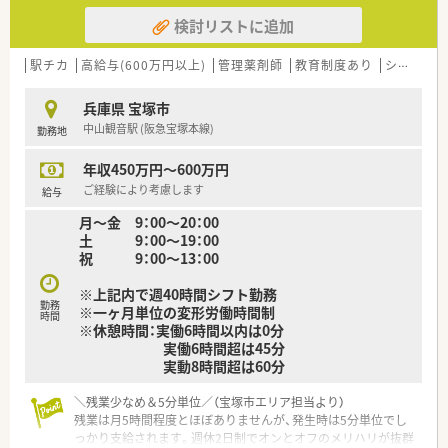
検討リストに追加
駅チカ
高給与(600万円以上)
管理薬剤師
教育制度あり
シフト制
兵庫県 宝塚市
中山観音駅 (阪急宝塚本線)
勤務地
年収450万円～600万円
ご経験により考慮します
給与
月～金 9：00～20：00
土 9：00～19：00
祝 9：00～13：00
※上記内で週40時間シフト勤務
勤務
※一ヶ月単位の変形労働時間制
時間
※休憩時間：実働6時間以内は0分
実働6時間超は45分
実動8時間超は60分
＼残業少なめ＆5分単位／（宝塚市エリア担当より）
残業は月5時間程度とほぼありませんが、発生時は5分単位でし
っかり支給されます。週休2日制でオンとオフのメリハリが抜群