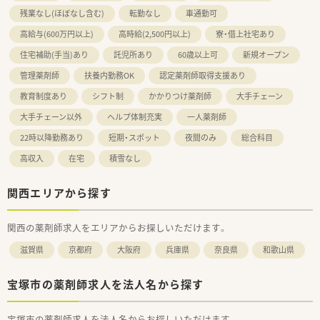
残業なし(ほぼなし含む)
転勤なし
車通勤可
高給与(600万円以上)
高時給(2,500円以上)
寮・借上社宅あり
住宅補助(手当)あり
託児所あり
60歳以上可
新規オープン
管理薬剤師
扶養内勤務OK
認定薬剤師取得支援あり
教育制度あり
シフト制
かかりつけ薬剤師
大手チェーン
大手チェーン以外
ヘルプ体制充実
一人薬剤師
22時以降勤務あり
短期・スポット
夜間のみ
総合科目
高収入
在宅
積雪なし
関西エリアから探す
関西の薬剤師求人をエリアからお探しいただけます。
滋賀県
京都府
大阪府
兵庫県
奈良県
和歌山県
宝塚市の薬剤師求人を法人名から探す
宝塚市の薬剤師求人を法人名からお探しいただけます。