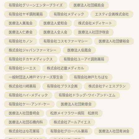
有限会社グリーンエンタープライズ
医療法人社団綱島会
有限会社ヤギ調剤薬局
有限会社メディック
エスティ企画株式会社
医療法人薫風会
医療法人愛和会
株式会社メディケート
医療法人仁寿会
医療法人全人会
医療法人社団汐咲会
有限会社カノン
有限会社コスモファーマシー
医療法人社団健裕会
株式会社ジャパンファーマシー
医療法人伯鳳会
有限会社チカヤメディックス
有限会社ユーアイ調剤薬局
有限会社シーエス
株式会社近畿メディカル
一般財団法人神戸マリナーズ厚生会
有限会社神戸たちばな
株式会社川崎薬局
有限会社プラス企画
株式会社ティエスプラン
有限会社ハイ・メディック
有限会社ドラッグ・ワイ・アンド・エム
有限会社ケー・アンド・ケー
医療法人社団勲章会
医療法人社団豊明会
松原メイフラワー病院 松原司
医療法人社団石橋内科
株式会社アールアイエス
株式会社はな花薬局
有限会社グローバル薬局
医療法人社団青洲会