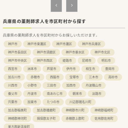
に挑戦できる社風です。
【求人情報について】
■管理薬剤師候補として、ご経験や能力を最大限に評価し年収
兵庫県の薬剤師求人を市区町村から探す
800万円以上を提示します。
■将来設計に役立つ退職金制度や、夢の実現を後押しする独立支
兵庫県の薬剤師求人を市区町村からお探しいただけます。
援制度を完備しています。
■給与は年俸制を採用しており、12分割した金額が毎月安定し
神戸市
神戸市東灘区
神戸市灘区
神戸市兵庫区
て支給される形です。
神戸市長田区
神戸市須磨区
神戸市垂水区
神戸市北区
神戸市中央区
神戸市西区
姫路市
尼崎市
明石市
西宮市
洲本市
芦屋市
伊丹市
相生市
豊岡市
加古川市
赤穂市
西脇市
宝塚市
三木市
高砂市
川西市
小野市
三田市
加西市
丹波篠山市
養父市
丹波市
南あわじ市
朝来市
淡路市
宍粟市
加東市
たつの市
川辺郡猪名川町
加古郡稲美町
加古郡播磨町
神崎郡市川町
神崎郡福崎町
神崎郡神河町
揖保郡太子町
赤穂郡上郡町
佐用郡佐用町
美方郡新温泉町