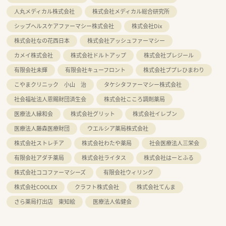
人丸メディカル株式会社
株式会社メディカル総合研究所
シップヘルスケアファーマシー株式会社
株式会社Dix
株式会社なの花西日本
株式会社アッシュファーマシー
カメイ株式会社
株式会社ドルトアップ
株式会社プレジール
有限会社未輝
有限会社キューフロント
株式会社ププレひまわり
こやまクリニック 小山 治
タケシタファーマシー株式会社
社会福祉法人恩賜財団済生会
株式会社こころ調剤薬局
医療法人縁和会
株式会社グリット
株式会社イレブン
医療法人藤森医療財団
ウエルシア薬局株式会社
株式会社ストレチア
株式会社わたや薬局
社会医療法人三栄会
有限会社アダチ薬局
株式会社ライタス
株式会社はーとふる
株式会社ココファーマシーズ
有限会社ウィリング
株式会社COOLEX
クラフト株式会社
株式会社てんま
さら薬局打出店 東知絵
医療法人佑健会