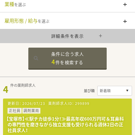
業種
を選ぶ
雇用形態 / 給与
を選ぶ
詳細条件を表示
条件に合う求人
4
件を
検索する
4
件の薬剤師求人
並び順
更新日：
2026/07/23
薬剤師求人ID：
299899
正社員
調剤薬局
【宝塚市】≪駅チカ徒歩1分！≫最高年収600万円可＆耳鼻科
の専門性を磨きながら独立支援も受けられる週休2日の正
社員求人！