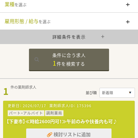
業種
を選ぶ
雇用形態 / 給与
を選ぶ
詳細条件を表示
条件に合う求人
1
件を
検索する
1
件の薬剤師求人
並び順
更新日：
2026/07/17
薬剤師求人ID：
175396
パート・アルバイト
調剤薬局
【下妻市】≪時給2600円可！≫午前のみや扶養内も可♪
検討リストに追加