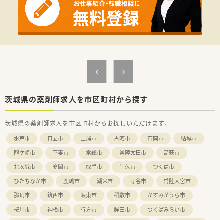
茨城県の薬剤師求人を市区町村から探す
茨城県の薬剤師求人を市区町村からお探しいただけます。
水戸市
日立市
土浦市
古河市
石岡市
結城市
龍ケ崎市
下妻市
常総市
常陸太田市
高萩市
北茨城市
笠間市
取手市
牛久市
つくば市
ひたちなか市
鹿嶋市
潮来市
守谷市
常陸大宮市
那珂市
筑西市
坂東市
稲敷市
かすみがうら市
桜川市
神栖市
行方市
鉾田市
つくばみらい市