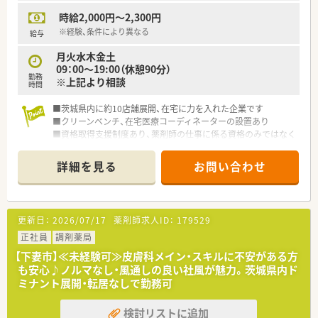
時給2,000円～2,300円
※経験、条件により異なる
給与
月火水木金土
09：00～19:00（休憩90分）
勤務
※上記より相談
時間
■茨城県内に約10店舗展開、在宅に力を入れた企業です
■クリーンベンチ、在宅医療コーディネーターの設置あり
■資格取得支援制度あり、薬剤師の仕事に係る資格のみではなく
仕事や会社にプラスになる事であれば支援します
詳細を見る
お問い合わせ
更新日：
2026/07/17
薬剤師求人ID：
179529
正社員
調剤薬局
【下妻市】≪未経験可≫皮膚科メイン・スキルに不安がある方
も安心♪ノルマなし・風通しの良い社風が魅力。茨城県内ド
ミナント展開・転居なしで勤務可
検討リストに追加