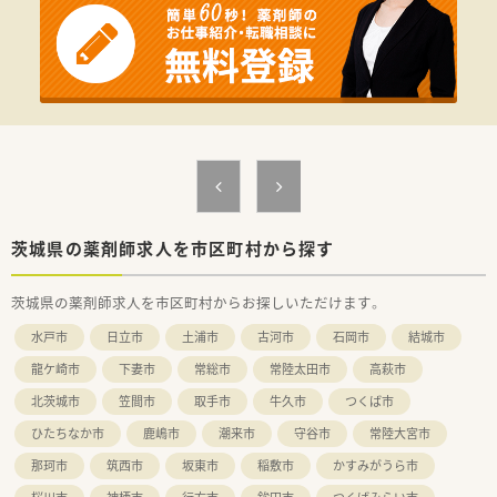
茨城県の薬剤師求人を市区町村から探す
茨城県の薬剤師求人を市区町村からお探しいただけます。
水戸市
日立市
土浦市
古河市
石岡市
結城市
龍ケ崎市
下妻市
常総市
常陸太田市
高萩市
北茨城市
笠間市
取手市
牛久市
つくば市
ひたちなか市
鹿嶋市
潮来市
守谷市
常陸大宮市
那珂市
筑西市
坂東市
稲敷市
かすみがうら市