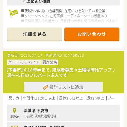
※上記より相談
■茨城県内に約10店舗展開、在宅に力を入れている企業
■クリーンベンチ、在宅医療コーディネーターの設置あり
■資格取得支援制度有り、薬剤師の仕事に係る資格のみではなく
仕事や会社にプラスになる事を対象とします
詳細を見る
お問い合わせ
更新日：
2026/07/17
薬剤師求人ID：
450623
パート・アルバイト
調剤薬局
【下妻市】≪18時半まで、経験者募集≫土曜は時給アップ♪
週4～5日のフルパート求人です
検討リストに追加
駅チカ
年間休日120日以上
週休2.5日以上
週32h以上
ブランク可
茨城県 下妻市
下妻駅 (関東鉄道常総線)
勤務地