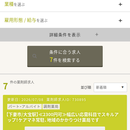
業種
を選ぶ
雇用形態 / 給与
を選ぶ
詳細条件を表示
条件に合う求人
7
件を
検索する
7
件の薬剤師求人
並び順
更新日：
2026/07/08
薬剤師求人ID：
730895
パート・アルバイト
調剤薬局
【下妻市/大宝駅】≪2300円可≫幅広い応需科目でスキルア
ップ！ケアマネ常駐、地域のかかりつけ薬局です