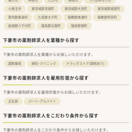
桜川市
神栖市
行方市
鉾田市
つくばみらい市
小美玉市
東茨城郡茨城町
東茨城郡大洗町
東茨城郡城里町
那珂郡東海村
久慈郡大子町
稲敷郡美浦村
稲敷郡阿見町
結城郡八千代町
猿島郡五霞町
猿島郡境町
下妻市の薬剤師求人を業種から探す
下妻市の薬剤師求人を業種からお探しいただけます。
調剤薬局
病院・クリニック
ドラッグストア(調剤あり)
下妻市の薬剤師求人を雇用形態から探す
下妻市の薬剤師求人を雇用形態からお探しいただけます。
正社員
パート・アルバイト
下妻市の薬剤師求人をこだわり条件から探す
下妻市の薬剤師求人をこだわり条件からお探しいただけます。