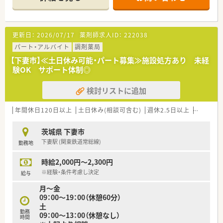
■茨城以外への出店予定はなく、遠方への異動がありません
更新日：
2026/07/17
薬剤師求人ID：
222038
パート・アルバイト
調剤薬局
【下妻市】≪土日休み可能・パート募集≫施設処方あり 未経
験OK サポート体制◎
検討リストに追加
年間休日120日以上
土日休み(相談可含む)
週休2.5日以上
週32h以
茨城県 下妻市
下妻駅 (関東鉄道常総線)
勤務地
時給2,000円～2,300円
※経験・条件考慮し決定
給与
月〜金
09：00〜19：00（休憩60分）
土
勤務
09：00〜13：00（休憩なし）
時間