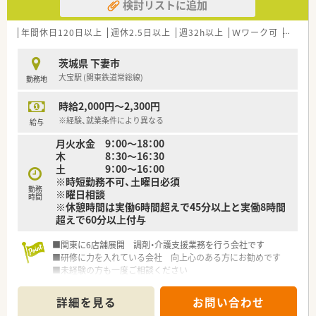
検討リストに追加
年間休日120日以上
週休2.5日以上
週32h以上
Ｗワーク可
残業な
茨城県 下妻市
大宝駅 (関東鉄道常総線)
勤務地
時給2,000円～2,300円
※経験、就業条件により異なる
給与
月火水金 9：00～18：00
木 8：30～16：30
土 9：00～16：00
※時短勤務不可、土曜日必須
勤務
※曜日相談
時間
※休憩時間は実働6時間超えで45分以上と実働8時間
超えで60分以上付与
■関東に6店舗展開 調剤・介護支援業務を行う会社です
■研修に力を入れている会社 向上心のある方にお勧めです
■未経験の方も一度ご相談ください
詳細を見る
お問い合わせ