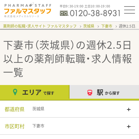
平日9：30-19：00 土日10：00-19：00
薬剤師の転職・求人サイト ファルマスタッフ
茨城県
下妻市
週休2.5日
下妻市（茨城県）の週休2.5日
以上
の薬剤師転職・求人情報
一覧
エリア
駅
で探す
から探す
都道府県
茨城県
市区町村
下妻市