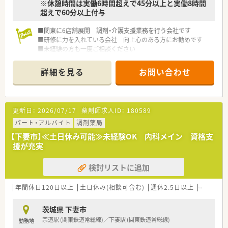
※休憩時間は実働6時間超えで45分以上と実働8時間
超えで60分以上付与
■関東に6店舗展開 調剤・介護支援業務を行う会社です
■研修に力を入れている会社 向上心のある方にお勧めです
■未経験の方も一度ご相談ください
詳細を見る
お問い合わせ
更新日：
2026/07/17
薬剤師求人ID：
180589
パート・アルバイト
調剤薬局
【下妻市】≪土日休み可能≫未経験OK 内科メイン 資格支
援が充実
検討リストに追加
年間休日120日以上
土日休み(相談可含む)
週休2.5日以上
週32h以
茨城県 下妻市
宗道駅 (関東鉄道常総線)／下妻駅 (関東鉄道常総線)
勤務地