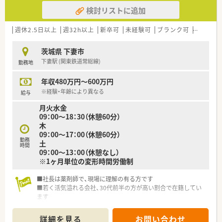
検討リストに追加
週休2.5日以上
週32h以上
新卒可
未経験可
ブランク可
転勤なし
茨城県 下妻市
下妻駅 (関東鉄道常総線)
勤務地
年収480万円～600万円
※経験・年齢により異なる
給与
月火水金
09：00～18：30（休憩60分）
木
09：00～17：00（休憩60分）
勤務
土
時間
09：00～13：00（休憩なし）
※1ヶ月単位の変形時間労働制
■社長は薬剤師で、現場に理解の有る方です
■若く活気溢れる会社、30代前半の方が高い割合で在籍してい
ます
■薬局を柱として様々な事業を展開しています（託児所、健康サ
ポート薬局、飲食店も今後検討）
詳細を見る
お問い合わせ