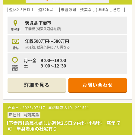
週休2.5日以上
週32h以上
未経験可
残業なし(ほぼなし含む)
大手
茨城県 下妻市
下妻駅 (関東鉄道常総線)
勤務地
年収500万円～580万円
※経験、就業条件により異なる
給与
月～金 9：00～19：00
土 9：00～12：30
勤務
時間
詳細を見る
お問い合わせ
更新日：
2026/07/17
薬剤師求人ID：
201511
正社員
調剤薬局
【下妻市】急募≪嬉しい週休2.5日≫内科・小児科 高年収
可 単身者用の社宅有り