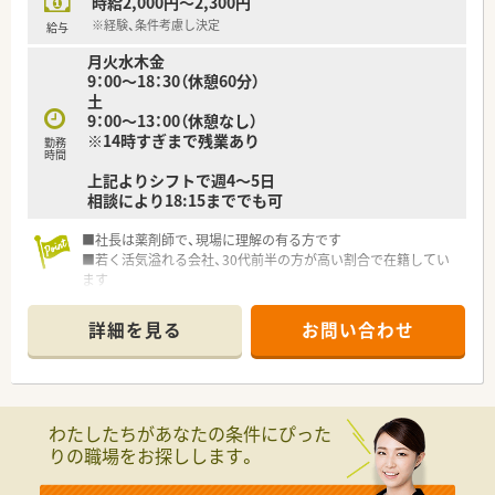
時給2,000円～2,300円
※経験、条件考慮し決定
給与
月火水木金
9：00～18：30（休憩60分）
土
9：00～13：00（休憩なし）
※14時すぎまで残業あり
勤務
時間
上記よりシフトで週4～5日
相談により18:15まででも可
■社長は薬剤師で、現場に理解の有る方です
■若く活気溢れる会社、30代前半の方が高い割合で在籍してい
ます
■薬局を柱として様々な事業を展開しています（託児所、健康サ
ポート薬局、飲食店も今後検討）
詳細を見る
お問い合わせ
■茨城以外への新規出店予定はなく、遠方への異動がありません
わたしたちがあなたの条件にぴった
りの職場をお探しします。