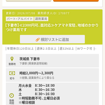
更新日：
2026/07/08
薬剤師求人ID：
170877
パート・アルバイト
調剤薬局
【下妻市】≪2300円可、面対応≫ケアマネ常駐、地域のかかり
つけ薬局です
検討リストに追加
年間休日120日以上
週休2.5日以上
週32h以上
Ｗワーク可
残業な
茨城県 下妻市
下妻駅 (関東鉄道常総線)
勤務地
時給2,000円～2,300円
※経験、就業条件により異なる
給与
月火水金 8：30～18：00
木 8：30～16：30
土 8：30～16：00
※時短勤務不可、土曜日必須
勤務
※曜日相談
時間