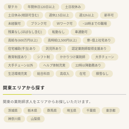
駅チカ
年間休日120日以上
土日祝休み
土日休み(相談可含む)
週休2.5日以上
週32h以上
新卒可
未経験可
ブランク可
Ｗワーク可
~18時までの職場
残業なし(ほぼなし含む)
転勤なし
車通勤可
高給与(600万円以上)
高時給(2,500円以上)
寮・借上社宅あり
住宅補助(手当)あり
託児所あり
認定薬剤師取得支援あり
教育制度あり
シフト制
かかりつけ薬剤師
大手チェーン
大手チェーン以外
ヘルプ体制充実
22時以降勤務あり
生活環境充実
総合科目
高収入
在宅
積雪なし
関東エリアから探す
関東の薬剤師求人をエリアからお探しいただけます。
茨城県
栃木県
群馬県
埼玉県
千葉県
東京都
神奈川県
山梨県