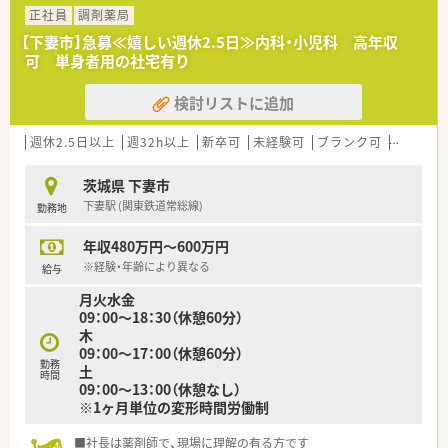
正社員
調剤薬局
【下妻市】急募≪嬉しい週休2.5日≫内科・小児科 高年収
可 単身者用の社宅有り
検討リストに追加
週休2.5日以上
週32h以上
新卒可
未経験可
ブランク可
転勤なし
茨城県 下妻市
下妻駅 (関東鉄道常総線)
勤務地
年収480万円～600万円
※経験・年齢により異なる
給与
月火水金
09：00～18：30（休憩60分）
木
09：00～17：00（休憩60分）
勤務
土
時間
09：00～13：00（休憩なし）
※1ヶ月単位の変形時間労働制
■社長は薬剤師で、現場に理解の有る方です