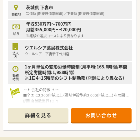
茨城県 下妻市
宗道駅 (関東鉄道常総線)／下妻駅 (関東鉄道常総線)
勤務地
年収530万円～700万円
月給355,000円～420,000円
給与
※経験や選択コースにより異なります
ウエルシア薬局株式会社
法人
ウエルシア 下妻新千代川店
名
1ヶ月単位の変形労働時間制（月平均:165.6時間/年間
所定労働時間:1,988時間）
勤務
※1日4~15時間のシフト制勤務（店舗により異なる）
時間
・・＊ 会社の特徴 ＊・・
■全国に2,200店舗以上（調剤併設型約2,000店舗以上）を展開し
調剤店舗数業界TOP！
■店舗拡大に伴いキャリアアップできるポジションが多数あり！
頑張り次第で高給与も可能！
詳細を見る
お問い合わせ
■経験や勤務コースによりますが、経験の少ない方でも500万前
半スタートと業界TOP水準！
■職種や職域に合わせ、豊富な社内研修や外部組織と連携した研
修を用意されています