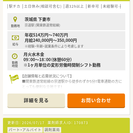
駅チカ
土日休み(相談可含む)
週32h以上
新卒可
未経験可
車通
茨城県 下妻市
宗道駅 (関東鉄道常総線)
勤務地
年収514万円～740万円
月給240,000円～350,000円
給与
※経験・年齢・就業条件により考慮します
月火水木金
09：00～18：00（休憩60分）
勤務
※1ヶ月単位の変形労働時間制シフト勤務
時間
【店舗情報と応需状況について】
■関東鉄道常総線の宗道駅から徒歩わずか5分！電車通勤の方に
とっても便利な立地です！
■地域の面薬局として機能しており、近隣の様々な医療機関から
幅広い科目の処方箋を応需しています。
詳細を見る
お問い合わせ
■薬剤師が患者様との対話に集中できるよう、多くの店舗に医療
事務が配置され業務を分担しています。
【募集背景と求める人物像について】
更新日：
2026/07/17
薬剤師求人ID：
170873
■全国的に新規出店を加速させている成長企業のため、組織の未
来を担う人材を定期的に募集しています。
パート・アルバイト
調剤薬局