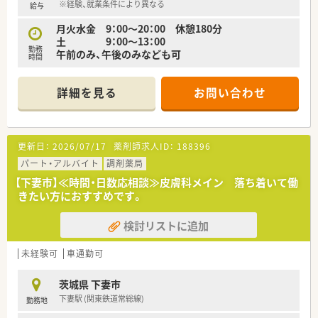
※経験、就業条件により異なる
給与
月火水金 9：00～20：00 休憩180分
土 9：00～13：00
勤務
午前のみ、午後のみなども可
時間
詳細を見る
お問い合わせ
更新日：
2026/07/17
薬剤師求人ID：
188396
パート・アルバイト
調剤薬局
【下妻市】≪時間・日数応相談≫皮膚科メイン 落ち着いて働
きたい方におすすめです。
検討リストに追加
未経験可
車通勤可
茨城県 下妻市
下妻駅 (関東鉄道常総線)
勤務地