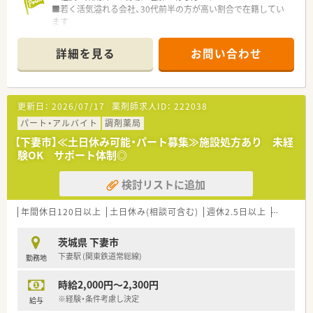
■若く活気溢れる会社、30代前半の方が高い割合で在籍してい
ます
■薬局を柱として様々な事業を展開しています（託児所、健康サ
ポート薬局、飲食店も今後検討）
詳細を見る
お問い合わせ
■茨城以外への出店予定はなく、遠方への異動がありません
更新日：
2026/07/17
薬剤師求人ID：
222038
パート・アルバイト
調剤薬局
【下妻市】≪土日休み可能・パート募集≫施設処方あり 未経
験OK サポート体制◎
検討リストに追加
年間休日120日以上
土日休み(相談可含む)
週休2.5日以上
週32h以
茨城県 下妻市
下妻駅 (関東鉄道常総線)
勤務地
時給2,000円～2,300円
※経験・条件考慮し決定
給与