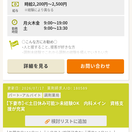
時給2,200円～2,500円
※経験により異なる
給与
月火木金 9:00～19:00
土 9:00～13:30
勤務
時間
○こんな方にお勧め○
・人と接すること、接客が好きな方
・調剤未経験でこれから調剤の経験を積んでいきたい方
詳細を見る
お問い合わせ
更新日：
2026/07/17
薬剤師求人ID：
180589
パート・アルバイト
調剤薬局
【下妻市】≪土日休み可能≫未経験OK 内科メイン 資格支
援が充実
検討リストに追加