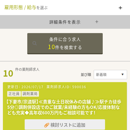
雇用形態 / 給与
を選ぶ
詳細条件を表示
条件に合う求人
10
件を
検索する
10
件の薬剤師求人
並び順
更新日：
2026/07/17
薬剤師求人ID：
590036
正社員
調剤薬局
【下妻市/宗道駅】≪貴重な土日祝休みの店舗♪≫駅チカ徒歩
5分◎調剤併設店でのご就業/未経験の方もOK/応援体制な
ども充実◆高年収600万円もご相談可能です！
検討リストに追加