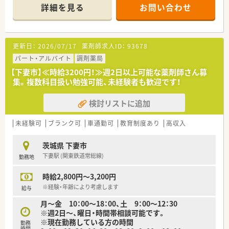
適です
詳細を見る
お問い合わせ
・採用品目は約1300品目と非常に多く、勉強になる環境です！
・投薬は立ち投薬で投薬台は3台あり、ひとりひとりの患者様と
しっかり対話が出来ます
・和室の休憩室があり、しっかりとリラックスできます！
更新日：
2026/07/17
薬剤師求人ID：
93678
＼業務内容は／
パート・アルバイト
調剤薬局
・門前の病院の外来＋施設在宅(3施設) 130名程度の対応です。
【下妻市】≪時給3200円！≫週2日以上可能な薬剤師さん募
・忙しい環境ではありますが、協力しあって店舗をまわしていま
集。複数科目扱い勉強可能、未経験者も歓迎です！
す！
検討リストに追加
＼コンサルタントお勧めポイント／
・パート社員も、入社3か月経過すると中小企業退職金共済制度
に加入してもらえます！
未経験可
ブランク可
車通勤可
教育制度あり
高収入
・離職率が低く勤続20年以上の方が多い、人間関係良好な薬局で
す
茨城県 下妻市
下妻駅 (関東鉄道常総線)
勤務地
時給2,800円～3,200円
※経験・年齢により考慮します
給与
月～金 10：00～18：00、土 9：00～12：30
※週2日～、曜日・時間帯相談可能です。
※現在勤務している方の時間
勤務
時間