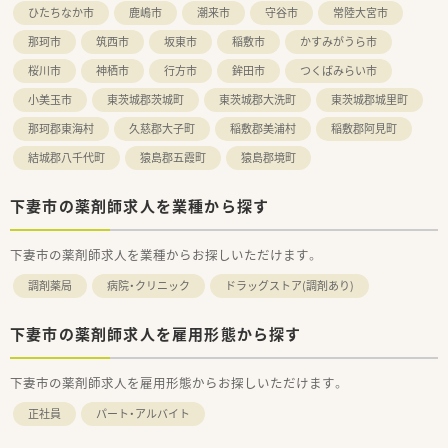
ひたちなか市
鹿嶋市
潮来市
守谷市
常陸大宮市
那珂市
筑西市
坂東市
稲敷市
かすみがうら市
桜川市
神栖市
行方市
鉾田市
つくばみらい市
小美玉市
東茨城郡茨城町
東茨城郡大洗町
東茨城郡城里町
那珂郡東海村
久慈郡大子町
稲敷郡美浦村
稲敷郡阿見町
結城郡八千代町
猿島郡五霞町
猿島郡境町
下妻市の薬剤師求人を業種から探す
下妻市の薬剤師求人を業種からお探しいただけます。
調剤薬局
病院・クリニック
ドラッグストア(調剤あり)
下妻市の薬剤師求人を雇用形態から探す
下妻市の薬剤師求人を雇用形態からお探しいただけます。
正社員
パート・アルバイト