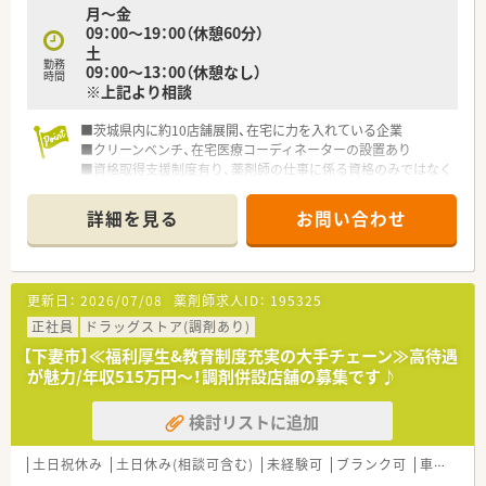
月〜金
09：00〜19：00（休憩60分）
土
勤務
09：00〜13：00（休憩なし）
時間
※上記より相談
■茨城県内に約10店舗展開、在宅に力を入れている企業
■クリーンベンチ、在宅医療コーディネーターの設置あり
■資格取得支援制度有り、薬剤師の仕事に係る資格のみではなく
仕事や会社にプラスになる事を対象とします
詳細を見る
お問い合わせ
更新日：
2026/07/08
薬剤師求人ID：
195325
正社員
ドラッグストア(調剤あり)
【下妻市】≪福利厚生&教育制度充実の大手チェーン≫高待遇
が魅力/年収515万円～！調剤併設店舗の募集です♪
検討リストに追加
土日祝休み
土日休み(相談可含む)
未経験可
ブランク可
車通勤可