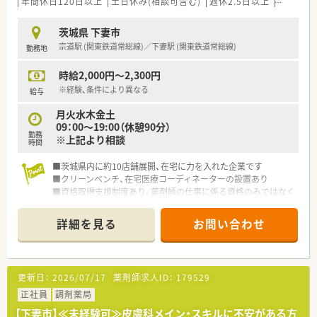
年間休日120日以上
土日休み(相談可含む)
週休2.5日以上
週32h以
茨城県 下妻市
宗道駅 (関東鉄道常総線)／下妻駅 (関東鉄道常総線)
勤務地
時給2,000円～2,300円
※経験、条件により異なる
給与
月火水木金土
09：00～19:00（休憩90分）
勤務
※上記より相談
時間
■茨城県内に約10店舗展開、在宅に力を入れた企業です
■クリーンベンチ、在宅医療コーディネーターの設置あり
■資格取得支援制度あり、薬剤師の仕事に係る資格のみではなく
仕事や会社にプラスになる事であれば支援します
詳細を見る
お問い合わせ
更新日：
2026/07/17
薬剤師求人ID：
179529
正社員
調剤薬局
【下妻市】≪未経験可≫皮膚科メイン・スキルに不安がある方