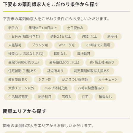
下妻市の薬剤師求人をこだわり条件から探す
下妻市の薬剤師求人をこだわり条件からお探しいただけます。
駅チカ
年間休日120日以上
土日祝休み
土日休み(相談可含む)
週休2.5日以上
週32h以上
新卒可
未経験可
ブランク可
Ｗワーク可
~18時までの職場
残業なし(ほぼなし含む)
転勤なし
車通勤可
高給与(600万円以上)
高時給(2,500円以上)
寮・借上社宅あり
住宅補助(手当)あり
託児所あり
認定薬剤師取得支援あり
教育制度あり
シフト制
かかりつけ薬剤師
大手チェーン
大手チェーン以外
ヘルプ体制充実
22時以降勤務あり
生活環境充実
総合科目
高収入
在宅
積雪なし
関東エリアから探す
関東の薬剤師求人をエリアからお探しいただけます。