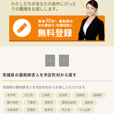
■薬剤師が中心の会社だからこそ活躍できるキャリアパスが多
わたしたちがあなたの条件にぴった
種多様に用意されています。
りの職場をお探しします。
■店舗拡大に伴い、エリアマネジャーや営業部長等のマネジメン
トのポジションも増えます。
■在宅や教育等の専門性を活かせるスペシャリストを目指すこ
とも可能です。
■その他にも、管理部門や商品部門等の本社スタッフなど活動領
域は多種多様です。
■在宅実施店舗は年々増加しており、在宅医療へもしっかりと関
わる事ができます。
■育児休暇は3歳まで取得が可能で、時短制度は小学5年生まで
時短勤務ができるよう変更予定です。
■年間休日が120日とワークライフバランスが整っています
■日用品から常備薬まで、従業員割引制度など嬉しいメリットも
たくさんあります！
茨城県の薬剤師求人を市区町村から探す
茨城県の薬剤師求人を市区町村からお探しいただけます。
水戸市
日立市
土浦市
古河市
石岡市
結城市
龍ケ崎市
下妻市
常総市
常陸太田市
高萩市
北茨城市
笠間市
取手市
牛久市
つくば市