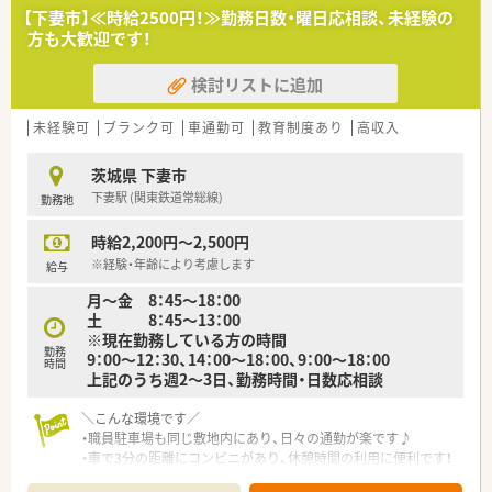
■充実した研修制度をご用意しておりますので、未経験からでも
【下妻市】≪時給2500円！≫勤務日数・曜日応相談、未経験の
着実に成長したいという意欲のある方。
方も大歓迎です！
■将来的に薬局長やエリアマネージャーを目指したいなど、キャ
リアアップに前向きな方、大歓迎です！
検討リストに追加
【求人情報について】
■ご自身のライフスタイルに合わせて、年収500万円（8時間勤
未経験可
ブランク可
車通勤可
教育制度あり
高収入
務）か600万円（9時間勤務）かを選択できます。
■年間休日は108日以上あり、基本的に日曜・祝日がお休みで、年
茨城県 下妻市
に1度の長期連休も取得可能です。
下妻駅 (関東鉄道常総線)
勤務地
■自己負担額を抑えた社宅制度や社員割引購入制度など、従業員
が安心して長く働ける福利厚生が自慢です。
時給2,200円～2,500円
【勤務実態について】
※経験・年齢により考慮します
給与
■多くの店舗が18時に閉局するため、残業時間も少なく、仕事終
月～金 8：45～18：00
わりのプライベートな時間を確保できます。
土 8：45～13：00
■有給休暇の平均取得日数は10.4日と高く、リフレッシュ休暇を
※現在勤務している方の時間
利用して連続7日間の休暇も可能です。
勤務
9：00～12：30、14：00～18：00、9：00～18：00
■全社的な応援体制が整っているため、人員が少ない店舗へ配属
時間
上記のうち週2〜3日、勤務時間・日数応相談
された場合でも安心して働くことができます。
＼こんな環境です／
・職員駐車場も同じ敷地内にあり、日々の通勤が楽です♪
・車で3分の距離にコンビニがあり、休憩時間の利用に便利です！
・長方形型の広い調剤室のため、身動きやすれ違いがしやすく快