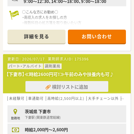
9：00～12：30、14：00～18：00、9：00～18：00
○こんな方にお勧め○
・高収入の求人をお探しの方
・複数科目の処方箋を取り扱いたい方
詳細を見る
お問い合わせ
更新日：
2026/07/17
薬剤師求人ID：
175396
パート・アルバイト
調剤薬局
【下妻市】≪時給2600円可！≫午前のみや扶養内も可♪
検討リストに追加
未経験可
車通勤可
高時給(2,500円以上)
大手チェーン以外
高収入
茨城県 下妻市
下妻駅 (関東鉄道常総線)
勤務地
時給2,000円～2,600円