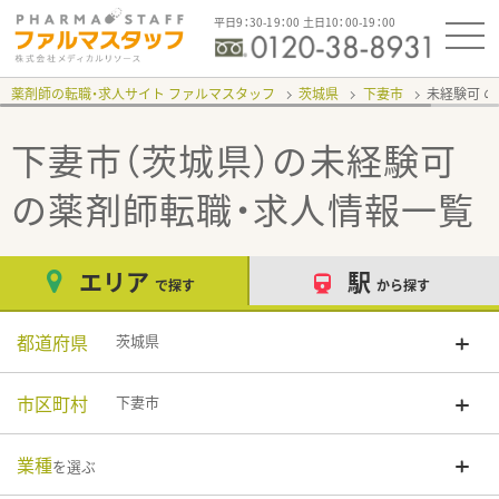
平日9：30-19：00 土日10：00-19：00
薬剤師の転職・求人サイト ファルマスタッフ
茨城県
下妻市
未経験可
下妻市（茨城県）の未経験可
の薬剤師転職・求人情報一覧
エリア
駅
で探す
から探す
都道府県
茨城県
市区町村
下妻市
業種
を選ぶ