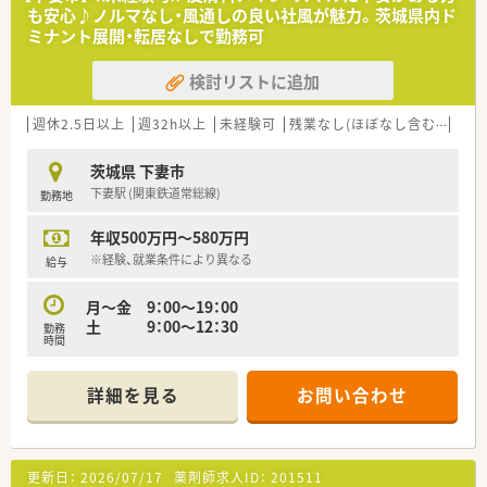
も安心♪ノルマなし・風通しの良い社風が魅力。茨城県内ド
ミナント展開・転居なしで勤務可
検討リストに追加
週休2.5日以上
週32h以上
未経験可
残業なし(ほぼなし含む)
大手
茨城県 下妻市
下妻駅 (関東鉄道常総線)
勤務地
年収500万円～580万円
※経験、就業条件により異なる
給与
月～金 9：00～19：00
土 9：00～12：30
勤務
時間
詳細を見る
お問い合わせ
更新日：
2026/07/17
薬剤師求人ID：
201511