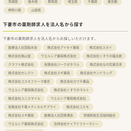
茨城県
栃木県
群馬県
埼玉県
千葉県
東京都
神奈川県
山梨県
下妻市の薬剤師求人を法人名から探す
下妻市の薬剤師求人を法人名からお探しいただけます。
医療法人社団桜水会
株式会社アイセイ薬局
株式会社スカイ
株式会社南山堂
ウエルシア薬局株式会社
株式会社くすりの福太郎
クラフト株式会社
有限会社ジークゼネラル
株式会社なの花東日本
株式会社セレクト
株式会社スギ薬局
株式会社サンドラッグ
株式会社コスモファーマ東京
株式会社カワチ薬品
ウエルシア薬局株式会社
株式会社くすりのマルト
株式会社ユニスマイル
ウエルシア薬局株式会社
有限会社千葉メディカルサプライ
株式会社コスモ
株式会社スギ薬局
医療法人社団青潤会
茨城県民生活協同組合
ウエルシア薬局株式会社
合同会社ケイアイファーマシー