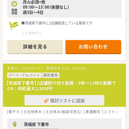
月火必須+他
まっすぐに歩める道があります。
09：00～13：00（休憩なし）
調剤薬局で、在宅医療で、病院薬剤師として、管理部門として、
勤務
週3日～4日
教育担当としてなどなど…キャリアの幅も広いです。
時間
＼ 安心の福利厚生 ／
■茨城県下妻市に2店舗経営している薬局です
■定期健康診断、薬品使用料支給制度、慶弔見舞金、
インフルエンザ予防接種補助、保養施設、JTB ベネフィット福利
≪企業理念≫
厚生サービス、
目指すのは、信頼される「街のかかりつけ薬局」です。
会員制リゾート施設、白衣（通常・マタニティ用）貸与、接遇（CS）
詳細を見る
お問い合わせ
表彰制度、
お薬を受け取っていただく際の利便性だけでなく、重複投与や過
産前産後・育児休業中のフォロー資料提供、育児短時間勤務制度
去の服薬状況の確認といった専門的なアドバイスや、より良いサ
など
ービスを提供することによって、患者さまが自発的に服用を行う
■育休からの復帰者の定着率 97％と女性が長く働ける環境が
「アドヒアランスの向上」に貢献し、信頼される調剤薬局づくり
更新日：
2026/07/17
薬剤師求人ID：
592304
整っている薬局です。
に取り組んでいます。
■各種手当：通勤手当、薬剤師手当、地域手当、住宅手当、家族手
パート・アルバイト
調剤薬局
当
当薬局の従業員一人ひとりが「会社の代表である」という責任と
【茨城県下妻市】2店舗掛け持ち勤務｜9時～13時の勤務で
時間外手当、管理薬剤師手当、管理職手当など
誇りを持ち、誠意をもって、誠実、かつ迅速な対応を心がけ、常に
OK｜時給最大2,500円！
■借り上げ社宅制度もございます！（勤務コースによる）
医療サービスの向上に努めます。
検討リストに追加
＼ 充実の研修カリキュラム ／
■入社1年目の方から中途入社の方まで、永続的に成長できる教
育制度を多数あり
駅チカ
土日祝休み
土日休み(相談可含む)
車通勤可
シフト制
大
大学病院での実務研修など、医療機関と連携して学べる機会も
あり、医療人として成長ができます。
茨城県 下妻市
■新入社員集合研修、マンツーマン指導に基づくOJT 制度、e-