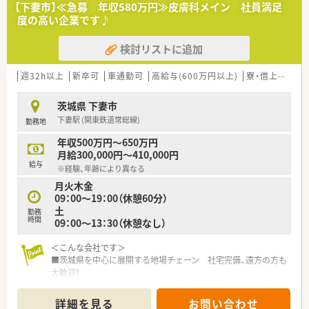
【下妻市】≪急募 年収580万円≫皮膚科メイン 社員満足
度の高い企業です♪
検討リストに追加
週32h以上
新卒可
車通勤可
高給与(600万円以上)
寮・借上社宅あり
茨城県 下妻市
下妻駅 (関東鉄道常総線)
勤務地
年収500万円～650万円
月給300,000円～410,000円
給与
※経験、年齢により異なる
月火木金
09：00～19：00（休憩60分）
土
勤務
時間
09：00～13：30（休憩なし）
＜こんな会社です＞
■茨城県を中心に展開する地場チェーン 社宅完備、遠方の方も
大歓迎！
■勉強会を開催し、薬剤師同士で切磋琢磨しあいスキルアップし
ています。また、調剤経験のない方も、集合研修、OJTを通して基
詳細を見る
お問い合わせ