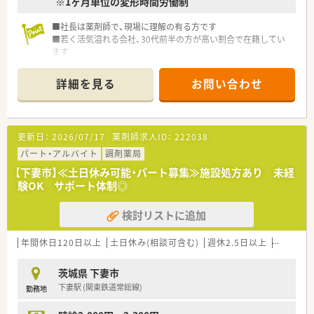
※1ヶ月単位の変形時間労働制
■社長は薬剤師で、現場に理解の有る方です
■若く活気溢れる会社、30代前半の方が高い割合で在籍してい
ます
■薬局を柱として様々な事業を展開しています（託児所、健康サ
ポート薬局、飲食店も今後検討）
詳細を見る
お問い合わせ
■茨城以外への出店予定はなく、遠方への異動がありません
更新日：
2026/07/17
薬剤師求人ID：
222038
パート・アルバイト
調剤薬局
【下妻市】≪土日休み可能・パート募集≫施設処方あり 未経
験OK サポート体制◎
検討リストに追加
年間休日120日以上
土日休み(相談可含む)
週休2.5日以上
週32h以
茨城県 下妻市
下妻駅 (関東鉄道常総線)
勤務地