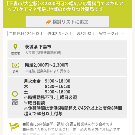
【下妻市/大宝駅】≪2300円可≫幅広い応需科目でスキルア
【法人特徴について】
ップ！ケアマネ常駐、地域のかかりつけ薬局です
■関東エリアに6店舗を展開し、調剤事業だけでなく介護支援事
業にも積極的に取り組む安定した法人です。
検討リストに追加
■福祉用具の専門資格やケアマネジャーの資格を取得するスタ
ッフも在籍し、介護分野に強いのが特徴です。
■学ぶことへの支援を惜しまず、メーカー主催の勉強会や定期的
年間休日120日以上
週休2.5日以上
週32h以上
Ｗワーク可
残業な
なカンファレンスを通じて医療の質を高めます。
茨城県 下妻市
【こんな方が活躍中】
大宝駅 (関東鉄道常総線)
勤務地
■ワークライフバランスを大切にしながら、日曜日の固定休みを
活用して無理なく働き続ける方が活躍中です。
時給2,000円～2,300円
■小児科の処方箋を通じてご家族の不安に寄り添い、丁寧な服薬
指導で地域住民から信頼される薬剤師が活躍しています。
※経験、就業条件により異なる
給与
■介護分野にも興味を持ち、多職種と連携しながら在宅医療の現
月火水金 9：00～18：00
場で専門性を発揮したい薬剤師が活躍しています。
木 8：30～16：30
土 9：00～16：00
【やりがい/おすすめポイント】
※時短勤務不可、土曜日必須
■小児科や外科など幅広い処方箋と1200品目の医薬品を取り扱
勤務
※曜日相談
うため、薬剤師としてのスキルアップに最適です。
時間
※休憩時間は実働6時間超えで45分以上と実働8時間
■外来調剤だけでなく居宅での在宅医療にも関わることができ、
超えで60分以上付与
患者様からの感謝の言葉を直接受け取れます。
■高水準な給与体系と賞与4ヶ月分という安定した待遇が、日々
■関東に6店舗展開 調剤・介護支援業務を行う会社です
の業務への高いモチベーションを維持してくれます。
■研修に力を入れている会社 向上心のある方にお勧めです