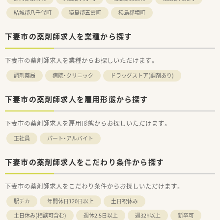
■年に2日のバースデー休暇
結城郡八千代町
猿島郡五霞町
猿島郡境町
■年末年始休暇も5日間お休みできます
■薬剤師は30代から60代まで幅広い世代が活躍しています
■8:30から17:00までの勤務で残業も月で5時間程度とほぼ残業
下妻市の薬剤師求人を業種から探す
はございません
下妻市の薬剤師求人を業種からお探しいただけます。
<勤務形態>
■祝日はお休みの4週7休制。8:30~17:00 1日7.5H勤務、土曜月
調剤薬局
病院・クリニック
ドラッグストア(調剤あり)
2回8:30~12:30で残業ほぼなし！
■夏休みは6～9月で5日休み取得できます
■お盆期間は午前中のみ！
下妻市の薬剤師求人を雇用形態から探す
■残業は15分単位で計算。有給は法定通りです。
下妻市の薬剤師求人を雇用形態からお探しいただけます。
<託児所あり>
■1歳から利用可能！病院から5分くらいのところにある施設で
正社員
パート・アルバイト
す
■土日も預けられます（土曜は午前のみ）
■病児保育の預かりも可能です
下妻市の薬剤師求人をこだわり条件から探す
下妻市の薬剤師求人をこだわり条件からお探しいただけます。
駅チカ
年間休日120日以上
土日祝休み
土日休み(相談可含む)
週休2.5日以上
週32h以上
新卒可