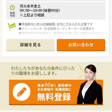
月火水木金土
09：00～19:00（休憩90分）
勤務
※上記より相談
時間
■茨城県内に約10店舗展開、在宅に力を入れた企業です
■クリーンベンチ、在宅医療コーディネーターの設置あり
■資格取得支援制度あり、薬剤師の仕事に係る資格のみではなく
仕事や会社にプラスになる事であれば支援します
詳細を見る
お問い合わせ
わたしたちがあなたの条件にぴった
りの職場をお探しします。