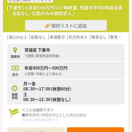
■在宅医療のパイオニアとして知られる法人であり、専門性を高
【下妻市】≪年収500万円≫17時終業、残業月平均5時間未満
めてチーム医療の一員として活躍したい方を求めています。
｜当直なし・日勤のみの病院求人♪
■経験や年齢は問いませんが、患者様や多職種の方々と円滑なコ
ミュニケーションを図れる柔軟な方を歓迎いたします。
検討リストに追加
【法人特徴について】
■茨城県西部を中心に約10店舗を展開し、予防・治療・介護の3本
週32h以上
転勤なし
車通勤可
託児所あり
積雪なし
教育制度あり
柱で地域住民の健康を支える地域密着型の企業です。
■県内でいち早くクリーンベンチを導入するなど、在宅医療にお
茨城県 下妻市
ける設備投資と体制構築に非常に力を入れている法人です。
下妻駅 (関東鉄道常総線)
勤務地
■アロマショップや薬膳カフェの運営も手がけており、従来の調
剤業務の枠を超えた幅広い健康増進事業を展開しています。
年収450万円～500万円
【こんな取り組みをしています】
※経験・年齢により異なる
給与
■シリンジポンプを自社で9台所有し、緩和ケアが必要な在宅患
月～金
者様のために医療機関へ貸し出す独自の事業を行っています。
08：30～17：00（休憩60分）
■「健康工房」というイベントを定期開催し、漢方講座やハンド
土
勤務
マッサージを通じて地域住民のセルフケアを支援しています。
時間
08：30～12：30（休憩なし）
■最新の電子薬歴システムを導入し、外出先からでもリアルタイ
ムで情報を確認できる高度なICT化を推進しています。
＜こんな病院です＞
■整形外科・外科を中心とした約120床の
急性期・回復期病院です
■人工関節や関節鏡下手術などを行う病床
ありの整形外科病院です