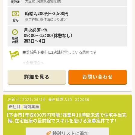
大宝駅 (関東鉄道常総線)
勤務地
Learning による研修システム、
各種勉強会、接遇（CS）研修、管理薬剤師研修、学会発表奨励、教
時給2,200円～2,500円
育専任スタッフによる個別フォロー、
認定薬剤師取得補助、大学病院実務研修 ほか
※ご経験、条件面により決定
給与
月火必須+他
＼ こんな方におすすめ ／
09：00～13：00（休憩なし）
■専門認定薬剤師の資格を活かしたい方
勤務
週3日～4日
■大手調剤チェーンで働きたい方
時間
■マネジメント経験を活かし、
エリアマネージャーなどのキャリアアップの希望がある方
■茨城県下妻市に2店舗経営している薬局です
≪企業理念≫
目指すのは、信頼される「街のかかりつけ薬局」です。
詳細を見る
お問い合わせ
お薬を受け取っていただく際の利便性だけでなく、重複投与や過
去の服薬状況の確認といった専門的なアドバイスや、より良いサ
ービスを提供することによって、患者さまが自発的に服用を行う
「アドヒアランスの向上」に貢献し、信頼される調剤薬局づくり
更新日：
2026/06/24
薬剤師求人ID：
222036
に取り組んでいます。
正社員
調剤薬局
当薬局の従業員一人ひとりが「会社の代表である」という責任と
【下妻市】年収600万円可能！残業月10時間未満で住宅手当完
誇りを持ち、誠意をもって、誠実、かつ迅速な対応を心がけ、常に
備、在宅医療の最前線でスキルを磨ける急募案件です！
医療サービスの向上に努めます。
検討リストに追加