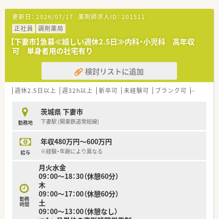
更新日：
2026/07/17
薬剤師求人ID：
201511
正社員
調剤薬局
【下妻市】急募≪嬉しい週休2.5日≫内科・小児科 高年収
可 単身者用の社宅有り
検討リストに追加
週休2.5日以上
週32h以上
新卒可
未経験可
ブランク可
転勤なし
茨城県 下妻市
下妻駅 (関東鉄道常総線)
勤務地
年収480万円～600万円
※経験・年齢により異なる
給与
月火水金
09：00～18：30（休憩60分）
木
09：00～17：00（休憩60分）
勤務
土
時間
09：00～13：00（休憩なし）