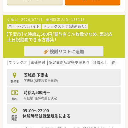
礎から学べます。家庭的な環境のなかで経験豊かなスタッフが
親身になって指導します。
■医師、訪問看護師、施設スタッフやケアマネージャーと連携
し、患者さまのご自宅や各種高齢者施設を訪問、お薬をお届け
更新日：
2026/07/17
薬剤師求人ID：
188143
し、薬剤管理、お薬に関するご説明やご相談に応じています
パート・アルバイト
ドラッグストア(調剤あり)
＜キャリアップについて＞
【下妻市】≪時給2,500円/賞与有り≫枚数少なめ、面対応
■ステップは管理薬剤師→薬局長（エリアマネージャー）→エリ
土日祝勤務できる方募集！
ア長→事業部長となります
■薬局長の仕事内容は店舗マネージメント全般（売上、利益の管
検討リストに追加
理、部下の育成、評価）などを担います。
■エリア長の仕事内容は、会社の経営への参加・自エリアの薬局
長の育成、評価・各薬局を巡回しての指導など多岐にわたり、門
ブランク可
車通勤可
認定薬剤師取得支援あり
積雪なし
教育制度あり
前ドクターとのコミュニケーションは役員を中心に行い、エリア
長、薬局長が補佐します。
茨城県 下妻市
下妻駅 (関東鉄道常総線)
勤務地
＜お得な準社員制度あり！＞
■週32時間以上勤務出来る場合に適用可能となり、年収は正社
時給2,500円～
員の8割換算となります。
■賞与も年2回支給があり、正社員と同等の待遇ながら、週休3日
※経験・条件考慮し決定
給与
という働き方を実現可能です。
■パートから準社員、準社員から正社員などライフスタイルに合
09：00～22：00
わせて働き方を調整できます。
休憩時間は就業規則による
勤務
時間
＜こんな店舗です＞