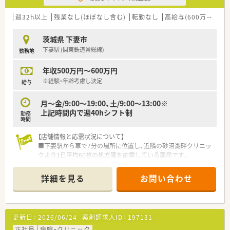
週32h以上
残業なし(ほぼなし含む)
転勤なし
高給与(600万円以上)
茨城県 下妻市
下妻駅 (関東鉄道常総線)
勤務地
年収500万円～600万円
※経験・年齢考慮し決定
給与
月～金/9:00～19:00、土/9:00～13:00※
上記時間内で週40hシフト制
勤務
時間
【店舗情報と応需状況について】
■下妻駅から車で7分の場所に位置し、近隣の砂沼湖畔クリニッ
クより1日平均60枚の処方箋を応需している薬局です。
■主な応需科目は消化器外科が中心となっており、現在は常勤薬
剤師3名と事務員3名の手厚い体制で業務を行っています。
詳細を見る
お問い合わせ
■在宅医療は隣接する施設や8名の個人宅に対応しており、地域
に密着した多職種連携を間近で学べる環境が整っています。
【募集背景と求める人物像について】
更新日：
2026/06/24
薬剤師求人ID：
197131
■欠員補充に伴う急募案件のため、地域医療に貢献したいという
強い意欲をお持ちの薬剤師の方を積極的に募集しています。
正社員
病院・クリニック