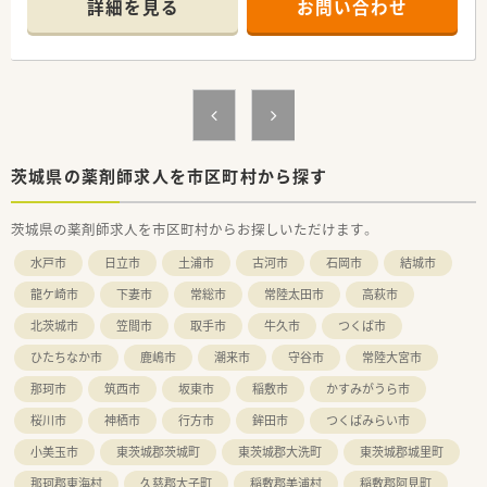
詳細を見る
お問い合わせ
■関東鉄道常総線の下妻駅から徒歩で15分
とアクセスも良好♪
■病院の裏手にスーパーマーケットがあり、
仕事終わりのお買い物にも便利
＜業務内容＞
★入院調剤
入院患者様の内服薬・外用薬の調剤を行うとともに、
患者様の使用する注射薬を毎日個人ごとにセットします
茨城県の薬剤師求人を市区町村から探す
★院内製剤
主に内視鏡で使用する薬剤、皮膚科で使用する薬剤を調製してい
茨城県の薬剤師求人を市区町村からお探しいただけます。
ます
★医薬品の情報提供
水戸市
日立市
土浦市
古河市
石岡市
結城市
副作用、新薬、その他医薬品にかかわるたくさんの問合せを対応
します
龍ケ崎市
下妻市
常総市
常陸太田市
高萩市
★薬品購入と管理
北茨城市
笠間市
取手市
牛久市
つくば市
院内で使用する薬品の購入と供給、保管状況および保持などを
日々
ひたちなか市
鹿嶋市
潮来市
守谷市
常陸大宮市
チェックしています。また、血液製剤の使用記録も行います
■メインは整形外科、誤嚥性肺炎の患者が多く高齢者の方の対応
那珂市
筑西市
坂東市
稲敷市
かすみがうら市
がほとんどです。
桜川市
神栖市
行方市
鉾田市
つくばみらい市
＜働きやすい職場です＞
小美玉市
東茨城郡茨城町
東茨城郡大洗町
東茨城郡城里町
■病院の近くに院内託児所も完備しておりますので、
那珂郡東海村
久慈郡大子町
稲敷郡美浦村
稲敷郡阿見町
子育て中の薬剤師様も安心して働ける環境が整っています。