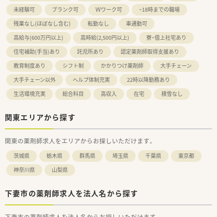
未経験可
ブランク可
Ｗワーク可
~18時までの職場
残業なし(ほぼなし含む)
転勤なし
車通勤可
高給与(600万円以上)
高時給(2,500円以上)
寮・借上社宅あり
住宅補助(手当)あり
託児所あり
認定薬剤師取得支援あり
教育制度あり
シフト制
かかりつけ薬剤師
大手チェーン
大手チェーン以外
ヘルプ体制充実
22時以降勤務あり
生活環境充実
総合科目
高収入
在宅
積雪なし
関東エリアから探す
関東の薬剤師求人をエリアからお探しいただけます。
茨城県
栃木県
群馬県
埼玉県
千葉県
東京都
神奈川県
山梨県
下妻市の薬剤師求人を法人名から探す
下妻市の薬剤師求人を法人名からお探しいただけます。