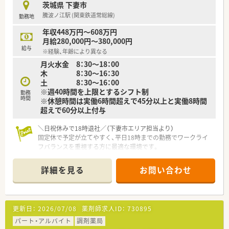
茨城県 下妻市
■自己負担額を抑えた社宅制度や社員割引購入制度など、従業員
騰波ノ江駅 (関東鉄道常総線)
勤務地
が安心して長く働ける福利厚生が自慢です。
年収448万円～608万円
【勤務実態について】
月給280,000円～380,000円
■多くの店舗が18時に閉局するため、残業時間も少なく、仕事終
給与
※経験、年齢により異なる
わりのプライベートな時間を確保できます。
月火水金 8：30～18：00
■有給休暇の平均取得日数は10.4日と高く、リフレッシュ休暇を
木 8：30～16：30
利用して連続7日間の休暇も可能です。
土 8：30～16：00
■全社的な応援体制が整っているため、人員が少ない店舗へ配属
※週40時間を上限とするシフト制
された場合でも安心して働くことができます。
勤務
時間
※休憩時間は実働6時間超えで45分以上と実働8時間
超えで60分以上付与
＼日祝休みで18時退社／（下妻市エリア担当より）
固定休で予定が立てやすく、平日18時までの勤務でワークライ
フバランスを重視する方に最適な環境です。
【店舗情報と応需状況について】
詳細を見る
お問い合わせ
■騰波ノ江駅から車で4分の好立地にあり、小児科や外科などの
幅広い処方箋を応需する調剤薬局です。
■1日あたり50枚から60枚の処方箋を応需し、1200品目の医薬
品を取り扱うため多様な症例を学べます。
更新日：
2026/07/08
薬剤師求人ID：
730895
■外来の処方箋調剤に加えて居宅への在宅医療にも注力し、地域
に密着した医療サービスの提供を行っています。
パート・アルバイト
調剤薬局