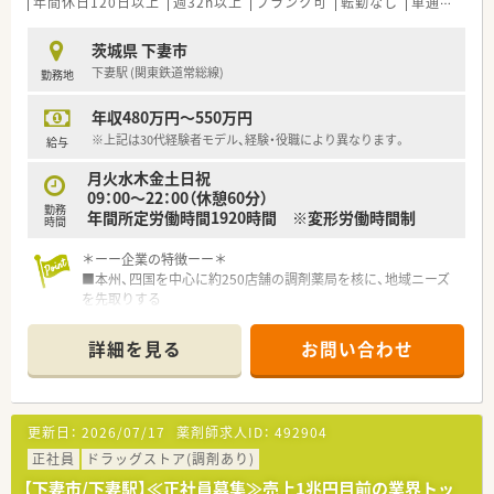
年間休日120日以上
週32h以上
ブランク可
転勤なし
車通勤可
茨城県 下妻市
下妻駅 (関東鉄道常総線)
勤務地
年収480万円～550万円
※上記は30代経験者モデル、経験・役職により異なります。
給与
月火水木金土日祝
09：00～22：00（休憩60分）
勤務
年間所定労働時間1920時間 ※変形労働時間制
時間
＊ーー企業の特徴ーー＊
■本州、四国を中心に約250店舗の調剤薬局を核に、地域ニーズ
を先取りする
「ヘルスケアステーション」を目指しています！
■大手企業のため福利厚生が充実！
詳細を見る
お問い合わせ
連続休暇が取得でき、プライベートも大切にご勤務できます♪
■全国転勤が可能な方は高年収も可能です！
■研修が充実しており未経験の方でも安心です♪
■国内の優良大学院の経営学修士課程（MBA）に人材を派遣。
更新日：
2026/07/17
薬剤師求人ID：
492904
MBA取得を目指す薬剤師もいます。
正社員
ドラッグストア(調剤あり)
＊ーーこんな薬局ですーー＊
【下妻市/下妻駅】≪正社員募集≫売上1兆円目前の業界トッ