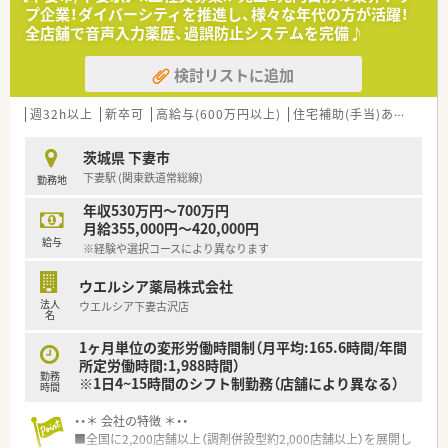
■主に面対応で、OTC販売にも携わることのできる環境です♪
プ企業！ダイバーシティを推進し、様々な年代の方が活躍！
■ショッピングセンター内に薬局があるため、休憩時や退勤後に
全店舗で音声入力薬歴、過誤防止システムを完備♪
お買い物もできます♪
■車通勤も可能な薬局です！
検討リストに追加
＊ーースキルアップも可能♪ーー＊
■資格取得や通信教育の受講、定期購読、公開セミナーへの参加
週32h以上
新卒可
高給与(600万円以上)
住宅補助(手当)あり
認定
を応援する自己啓発支援システム完備。受講料の割引や資格取
得援助金などがあります。
茨城県 下妻市
■ヘルスケア・調剤・ビューティーケア3つのジャンルで、知識や
下妻駅 (関東鉄道常総線)
勤務地
カウンセリングスキルを磨くことが出来ます！
年収530万円～700万円
＊ーーキャリアアップ制度ーー＊
月給355,000円～420,000円
■次期経営人材候補としての入口となる「基礎編」、リーダーシ
給与
※経験や選択コースにより異なります
ップを学ぶ「中級編」、現職経営職を対象とした「上級編」まで、薬
剤師としてだけでなく一社会人として成長出来る本格的なプロ
ウエルシア薬局株式会社
グラムを用意しています！
法人
ウエルシア下妻古沢店
■社内・グループ内のさまざまな事業や新たな業種・業態などで
名
活躍を希望する人材を募る制度があります！自ら手を挙げ、自分
のキャリアを形成していくことができます♪
1ヶ月単位の変形労働時間制（月平均:165.6時間/年間
所定労働時間:1,988時間）
勤務
※1日4~15時間のシフト制勤務（店舗により異なる）
時間
・・＊ 会社の特徴 ＊・・
■全国に2,200店舗以上（調剤併設型約2,000店舗以上）を展開し