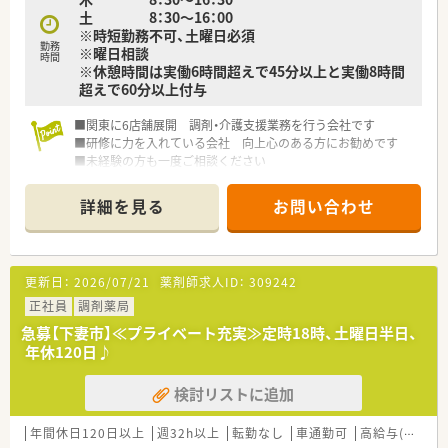
土 8：30～16：00
※時短勤務不可、土曜日必須
勤務
※曜日相談
時間
※休憩時間は実働6時間超えで45分以上と実働8時間
超えで60分以上付与
■関東に6店舗展開 調剤・介護支援業務を行う会社です
■研修に力を入れている会社 向上心のある方にお勧めです
■未経験の方も一度ご相談ください
詳細を見る
お問い合わせ
更新日：
2026/07/21
薬剤師求人ID：
309242
正社員
調剤薬局
急募【下妻市】≪プライベート充実≫定時18時、土曜日半日、
年休120日♪
検討リストに追加
年間休日120日以上
週32h以上
転勤なし
車通勤可
高給与(600万円以上)