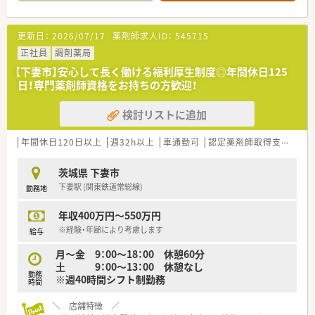
更新日：
2026/07/17
薬剤師求人ID：
545715
正社員
調剤薬局
【下妻市】安心して長く働ける福利厚生制度◎年間休日125
日！専門薬剤師資格をお持ちの方歓迎！
検討リストに追加
年間休日120日以上
週32h以上
車通勤可
認定薬剤師取得支援あり
茨城県 下妻市
下妻駅 (関東鉄道常総線)
勤務地
年収400万円～550万円
※経験・年齢により考慮します
給与
月～金 9：00～18：00 休憩60分
土 9：00～13：00 休憩なし
勤務
※週40時間シフト制勤務
時間
＼ 店舗特徴 ／