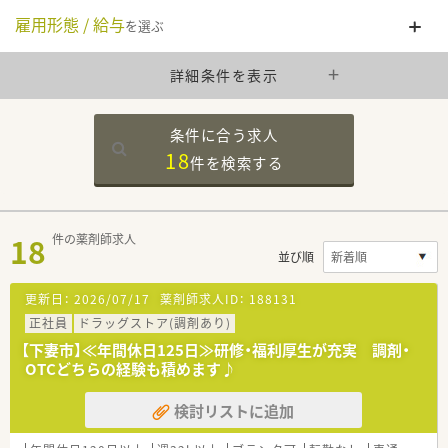
雇用形態 / 給与
を選ぶ
詳細条件を表示
条件に合う求人
18
件を
検索する
18
件の薬剤師求人
並び順
更新日：
2026/07/17
薬剤師求人ID：
188131
正社員
ドラッグストア(調剤あり)
【下妻市】≪年間休日125日≫研修・福利厚生が充実 調剤・
OTCどちらの経験も積めます♪
検討リストに追加