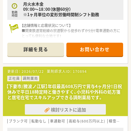
月火水木金
09：00～18：00（休憩60分）
勤務
※1ヶ月単位の変形労働時間制シフト勤務
時間
【店舗情報と応需状況について】
■関東鉄道常総線の宗道駅から徒歩わずか5分！電車通勤の方に
とっても便利な立地です！
■地域の面薬局として機能しており、近隣の様々な医療機関から
幅広い科目の処方箋を応需しています。
詳細を見る
お問い合わせ
■薬剤師が患者様との対話に集中できるよう、多くの店舗に医療
事務が配置され業務を分担しています。
【募集背景と求める人物像について】
更新日：
2026/07/22
薬剤師求人ID：
170894
■全国的に新規出店を加速させている成長企業のため、組織の未
来を担う人材を定期的に募集しています。
正社員
調剤薬局
■充実した研修制度をご用意しておりますので、未経験からでも
【下妻市/騰波ノ江駅】年収最高608万円で賞与4ヶ月分！日祝
着実に成長したいという意欲のある方。
休みで平日18時定時と働きやすく、小児科や外科の処方箋
■将来的に薬局長やエリアマネージャーを目指したいなど、キャ
と居宅在宅でスキルアップできる調剤薬局です。
リアアップに前向きな方、大歓迎です！
検討リストに追加
【求人情報について】
■ご自身のライフスタイルに合わせて、年収500万円（8時間勤
務）か600万円（9時間勤務）かを選択できます。
ブランク可
転勤なし
車通勤可
高給与(600万円以上)
積雪なし
■年間休日は108日以上あり、基本的に日曜・祝日がお休みで、年
に1度の長期連休も取得可能です。