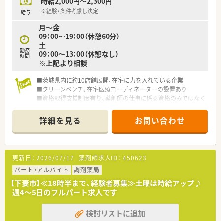
時給2,000円～2,300円
※経験・条件考慮し決定
給与
月〜金
09：00〜19：00（休憩60分）
土
勤務
09：00〜13：00（休憩なし）
時間
※上記より相談
■茨城県内に約10店舗展開、在宅に力を入れている企業
■クリーンベンチ、在宅医療コーディネーターの設置あり
■資格取得支援制度有り、薬剤師の仕事に係る資格のみではなく
仕事や会社にプラスになる事を対象とします
詳細を見る
お問い合わせ
更新日：
2026/07/17
薬剤師求人ID：
450623
パート・アルバイト
調剤薬局
【下妻市】≪18時半まで、経験者募集≫土曜は時給アップ♪
週4～5日のフルパート求人です
検討リストに追加