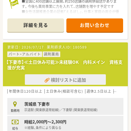
■皮膚科のクリニックをうけており、処方箋枚数は毎日150～
■全国に400店舗以上展開、約250店舗の調剤併設店がありま
200枚と多め、スピード感も求められる環境です
す。今後も薬局事業に力を入れて、店舗数を増やす予定です
■女性活躍推進企業の証拠「えるぼし」、仕事と家庭の両立が優
秀である証拠「くるみん」を取得！
■薬剤師としてのキャリア開発、自己実現をサポートする充実の
詳細を見る
お問い合わせ
支援制度が充実
更新日：
2026/07/17
薬剤師求人ID：
180589
パート・アルバイト
調剤薬局
【下妻市】≪土日休み可能≫未経験OK 内科メイン 資格支
援が充実
検討リストに追加
年間休日120日以上
土日休み(相談可含む)
週休2.5日以上
週32h以
茨城県 下妻市
宗道駅 (関東鉄道常総線)／下妻駅 (関東鉄道常総線)
勤務地
時給2,000円～2,300円
※経験、条件により異なる
給与