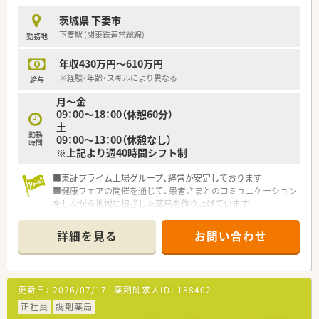
茨城県 下妻市
下妻駅 (関東鉄道常総線)
勤務地
年収430万円～610万円
※経験・年齢・スキルにより異なる
給与
月～金
09：00～18：00（休憩60分）
土
勤務
09：00～13：00（休憩なし）
時間
※上記より週40時間シフト制
■東証プライム上場グループ、経営が安定しております
■健康フェアの開催を通じて、患者さまとのコミュニケーション
をしながら地域に根ざした薬局を作り上げています
■薬剤師業務をバックアップするための作業の機械化、システム
化を積極的に推進しています。監査システムもピッキング・散剤
詳細を見る
お問い合わせ
共に整っている環境です！
更新日：
2026/07/17
薬剤師求人ID：
188402
正社員
調剤薬局