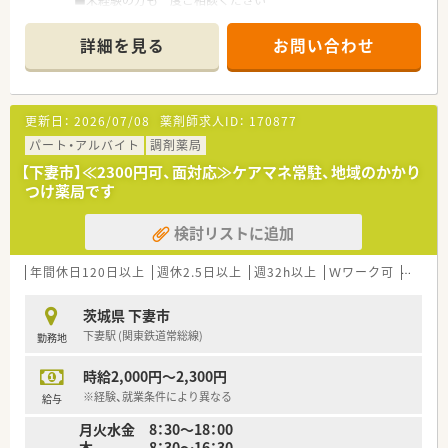
■未経験の方も一度ご相談ください
詳細を見る
お問い合わせ
更新日：
2026/07/08
薬剤師求人ID：
170877
パート・アルバイト
調剤薬局
【下妻市】≪2300円可、面対応≫ケアマネ常駐、地域のかかり
つけ薬局です
検討リストに追加
年間休日120日以上
週休2.5日以上
週32h以上
Ｗワーク可
残業な
茨城県 下妻市
下妻駅 (関東鉄道常総線)
勤務地
時給2,000円～2,300円
※経験、就業条件により異なる
給与
月火水金 8：30～18：00
木 8：30～16：30