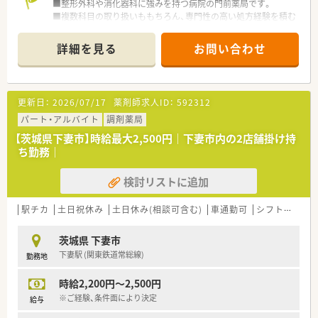
■整形外科や消化器科に強みを持つ病院の門前薬局です。
■複数科目の取り扱いももちろん、専門性の高い処方経験を積む
ことででき
スキルアップに適した環境です。
詳細を見る
お問い合わせ
■薬剤師は常時2名、1日約40～60枚/日対応しております。
周辺エリアでの店舗展開も多い為、応援体制も充実。
※配属先は面接後に最終提示となります※
更新日：
2026/07/17
薬剤師求人ID：
592312
＼ 企業の特徴 ／
■大学病院や総合病院の門前薬局を中心に、全都道府県に約600
パート・アルバイト
調剤薬局
店舗以上の調剤薬局を展開しています。
【茨城県下妻市】時給最大2,500円｜下妻市内の2店舗掛け持
(大学病院・総合病院を中心とした門前薬局への出店割合 約
ち勤務｜
63％)
■かかりつけ薬剤師の在籍店舗割合86%、在宅医療の実施実績
検討リストに追加
90%以上と
市場需要にしっかり対応していける体制のある薬局です。
■最先端の知識を学べる環境があります！
駅チカ
土日祝休み
土日休み(相談可含む)
車通勤可
シフト制
大
より一層力を入れているのが、高度薬学管理、在宅医療、健康
サポートに対する取り組み。
茨城県 下妻市
各分野に合わせた設備整備や研修制度の導入などを進め、薬剤
下妻駅 (関東鉄道常総線)
勤務地
師が成長できる環境を整えています。
また、学び、得た知識・経験を資格（外部認定・専門薬剤師資格）
時給2,200円～2,500円
取得に繋げた際には、然りと評価。
※手当（月50,000円の支給）が反映
※ご経験、条件面により決定
給与
■薬剤師としてのキャリアを積みながら、どんな夢に向かっても