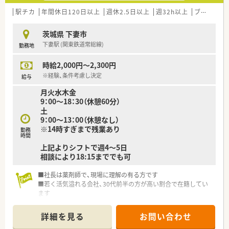
駅チカ
年間休日120日以上
週休2.5日以上
週32h以上
ブランク可
茨城県 下妻市
下妻駅 (関東鉄道常総線)
勤務地
時給2,000円～2,300円
※経験、条件考慮し決定
給与
月火水木金
9：00～18：30（休憩60分）
土
9：00～13：00（休憩なし）
※14時すぎまで残業あり
勤務
時間
上記よりシフトで週4～5日
相談により18:15まででも可
■社長は薬剤師で、現場に理解の有る方です
■若く活気溢れる会社、30代前半の方が高い割合で在籍してい
ます
■薬局を柱として様々な事業を展開しています（託児所、健康サ
ポート薬局、飲食店も今後検討）
詳細を見る
お問い合わせ
■茨城以外への新規出店予定はなく、遠方への異動がありません