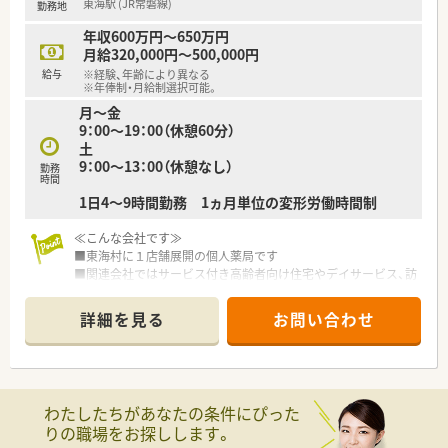
東海駅 (JR常磐線)
勤務地
年収600万円～650万円
月給320,000円～500,000円
給与
※経験、年齢により異なる
※年俸制・月給制選択可能。
月～金
9：00～19：00（休憩60分）
土
9：00～13：00（休憩なし）
勤務
時間
1日4～9時間勤務 1ヵ月単位の変形労働時間制
≪こんな会社です≫
■東海村に１店舗展開の個人薬局です
■関連会社ではサービス付き高齢者向け住宅やデイサービス、訪
問介護などを行っており経営も安定しています
■クリニックの敷地内への開局に伴い開業した法人です
詳細を見る
お問い合わせ
≪こんな薬局です≫
■2021年9月開局したばかりの綺麗な薬局です。待合室の採光
に配慮された設計で、明るく清潔感のある雰囲気になっています
■内科、胃腸科などの一般的な外来の他、プラセンタ療法、レー
わたしたちがあなたの条件にぴった
ザー治療、ピアスの穴開けなども行っている美容系にも特化した
りの職場をお探しします。
クリニックの門前の薬局です