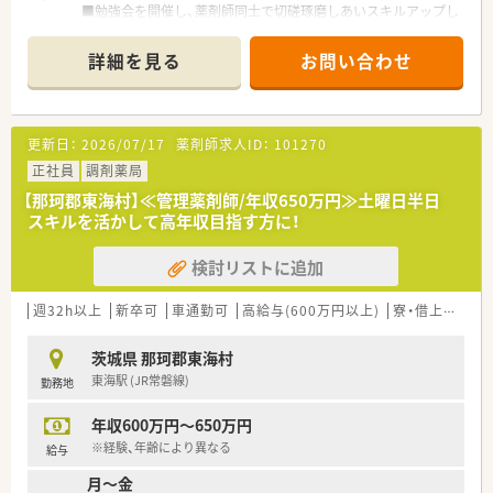
■勉強会を開催し、薬剤師同士で切磋琢磨しあいスキルアップし
ています。また、調剤経験のない方も、集合研修、OJTを通して基
礎から学べます。家庭的な環境のなかで経験豊かなスタッフが
詳細を見る
お問い合わせ
親身になって指導します。
■医師、訪問看護師、施設スタッフやケアマネージャーと連携
し、患者さまのご自宅や各種高齢者施設を訪問、お薬をお届け
し、薬剤管理、お薬に関するご説明やご相談に応じています
更新日：
2026/07/17
薬剤師求人ID：
101270
正社員
調剤薬局
【那珂郡東海村】≪管理薬剤師/年収650万円≫土曜日半日
スキルを活かして高年収目指す方に！
検討リストに追加
週32h以上
新卒可
車通勤可
高給与(600万円以上)
寮・借上社宅あり
茨城県 那珂郡東海村
東海駅 (JR常磐線)
勤務地
年収600万円～650万円
※経験、年齢により異なる
給与
月～金