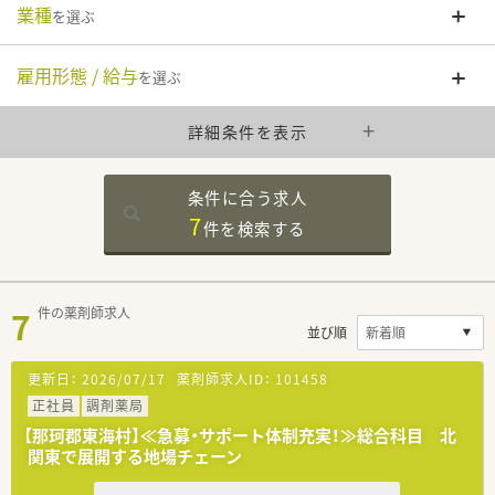
業種
を選ぶ
雇用形態 / 給与
を選ぶ
詳細条件を表示
条件に合う求人
7
件を
検索する
7
件の薬剤師求人
並び順
更新日：
2026/07/17
薬剤師求人ID：
101458
正社員
調剤薬局
【那珂郡東海村】≪急募・サポート体制充実！≫総合科目 北
関東で展開する地場チェーン