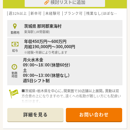
検討リストに追加
週32h以上
新卒可
未経験可
ブランク可
残業なし(ほぼなし含む)
茨城県 那珂郡東海村
東海駅 (JR常磐線)
勤務地
年収450万円～600万円
月給190,000円～300,000円
給与
※経験・年齢により考慮します
月火水木金
09：00～18：00（休憩60分）
土
勤務
09：00～13：00（休憩なし）
時間
週5日シフト制
■茨城県・栃木県を中心に、関東圏で30店舗以上展開。異動は双
方合意の上になりますので、遠くへの転勤が難しい方にも配慮い
ただけます。
■産休育休制度の取得実績あり
■キャリアごとにきめ細やかな研修制度あり。それぞれの経験・
詳細を見る
お問い合わせ
スキル状況に合わせて着実にスキルアップできる体制がありま
す。