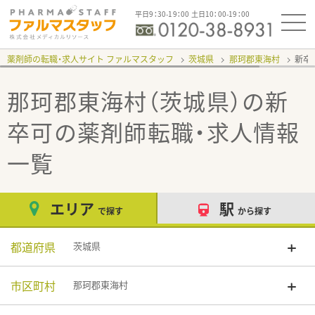
平日9：30-19：00 土日10：00-19：00
薬剤師の転職・求人サイト ファルマスタッフ
茨城県
那珂郡東海村
新卒
那珂郡東海村（茨城県）の新
卒可
の薬剤師転職・求人情報
一覧
エリア
駅
で探す
から探す
都道府県
茨城県
市区町村
那珂郡東海村