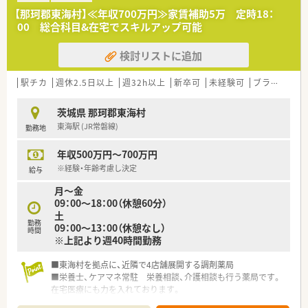
方、将来にわたり長く茨城県で薬剤師として働いていきたい方に
【那珂郡東海村】≪年収700万円≫家賃補助5万 定時18：
お勧めです
00 総合科目&在宅でスキルアップ可能
検討リストに追加
駅チカ
週休2.5日以上
週32h以上
新卒可
未経験可
ブランク可
茨城県 那珂郡東海村
東海駅 (JR常磐線)
勤務地
年収500万円～700万円
※経験・年齢考慮し決定
給与
月～金
09：00～18：00（休憩60分）
土
勤務
09：00～13：00（休憩なし）
時間
※上記より週40時間勤務
■東海村を拠点に、近隣で4店舗展開する調剤薬局
■栄養士、ケアマネ常駐 栄養相談、介護相談も行う薬局です。
在宅医療にも力を入れております。
■薬学生のインターンシップも行っており、ご経験の浅い方への