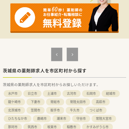
■1日あたりの処方箋は140枚前後、3名体制で運営しています
■JR東海駅近くで、2本の国道に挟まれており周辺は飲食店も多
数あるためお昼休憩にも困りません
≪こんな方にお勧め≫
■遠方への店舗異動を希望しない方にお勧めです♪
■土曜日の午後は外来終了後はお休みになりますのでプライベ
ート重視の方にお勧め
■勤務薬剤師で年収600万円可能！！
茨城県の薬剤師求人を市区町村から探す
茨城県の薬剤師求人を市区町村からお探しいただけます。
水戸市
日立市
土浦市
古河市
石岡市
結城市
龍ケ崎市
下妻市
常総市
常陸太田市
高萩市
北茨城市
笠間市
取手市
牛久市
つくば市
ひたちなか市
鹿嶋市
潮来市
守谷市
常陸大宮市
那珂市
筑西市
坂東市
稲敷市
かすみがうら市