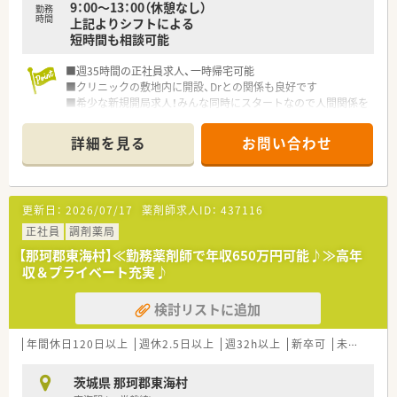
9：00～13：00（休憩なし）
勤務
時間
上記よりシフトによる
短時間も相談可能
■週35時間の正社員求人、一時帰宅可能
■クリニックの敷地内に開設、Drとの関係も良好です
■希少な新規開局求人！みんな同時にスタートなので人間関係を
構築しやすく、お勧めです
詳細を見る
お問い合わせ
更新日：
2026/07/17
薬剤師求人ID：
437116
正社員
調剤薬局
【那珂郡東海村】≪勤務薬剤師で年収650万円可能♪≫高年
収＆プライベート充実♪
検討リストに追加
年間休日120日以上
週休2.5日以上
週32h以上
新卒可
未経験可
茨城県 那珂郡東海村