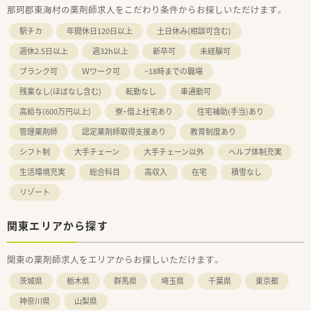
那珂郡東海村の薬剤師求人をこだわり条件からお探しいただけます。
駅チカ
年間休日120日以上
土日休み(相談可含む)
週休2.5日以上
週32h以上
新卒可
未経験可
ブランク可
Ｗワーク可
~18時までの職場
残業なし(ほぼなし含む)
転勤なし
車通勤可
高給与(600万円以上)
寮・借上社宅あり
住宅補助(手当)あり
管理薬剤師
認定薬剤師取得支援あり
教育制度あり
シフト制
大手チェーン
大手チェーン以外
ヘルプ体制充実
生活環境充実
総合科目
高収入
在宅
積雪なし
リゾート
関東エリアから探す
関東の薬剤師求人をエリアからお探しいただけます。
茨城県
栃木県
群馬県
埼玉県
千葉県
東京都
神奈川県
山梨県