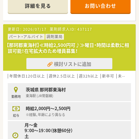
指導・サポートもしっかりと行います。
詳細を見る
お問い合わせ
更新日：
2026/07/17
薬剤師求人ID：
437117
パート・アルバイト
調剤薬局
【那珂郡東海村】≪時給2,500円可♪≫曜日・時間は柔軟に相
談可能！在宅拡大のため増員募集！
検討リストに追加
年間休日120日以上
週休2.5日以上
週32h以上
新卒可
未経験可
茨城県 那珂郡東海村
東海駅 (JR常磐線)
勤務地
時給2,000円～2,500円
※経験、年齢により異なる
給与
月～金
9：00～19：00（休憩60分）
土