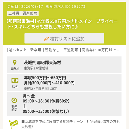
更新日：
2026/07/17
薬剤師求人ID：
101273
正社員
調剤薬局
【那珂郡東海村】≪年収650万円≫内科メイン プライベー
ト・スキルどちらも重視したい方に♪
検討リストに追加
週32h以上
新卒可
転勤なし
車通勤可
高給与(600万円以上)
寮・
茨城県 那珂郡東海村
東海駅 (JR常磐線)
勤務地
年収500万円～650万円
月給300,000円～410,000円
給与
※経験・年齢考慮し決定
月～金
09：00～18：30（休憩60分）
土
勤務
時間
09：00～13：00（休憩なし）
■茨城県を中心に展開する地場チェーン 社宅完備、遠方の方も
大歓迎！