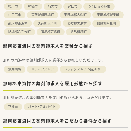
桜川市
神栖市
行方市
鉾田市
つくばみらい市
小美玉市
東茨城郡茨城町
東茨城郡大洗町
東茨城郡城里町
那珂郡東海村
久慈郡大子町
稲敷郡美浦村
稲敷郡阿見町
結城郡八千代町
猿島郡五霞町
猿島郡境町
那珂郡東海村の薬剤師求人を業種から探す
那珂郡東海村の薬剤師求人を業種からお探しいただけます。
調剤薬局
ドラッグストア
ドラッグストア(調剤あり)
那珂郡東海村の薬剤師求人を雇用形態から探す
那珂郡東海村の薬剤師求人を雇用形態からお探しいただけます。
正社員
パート・アルバイト
那珂郡東海村の薬剤師求人をこだわり条件から探す