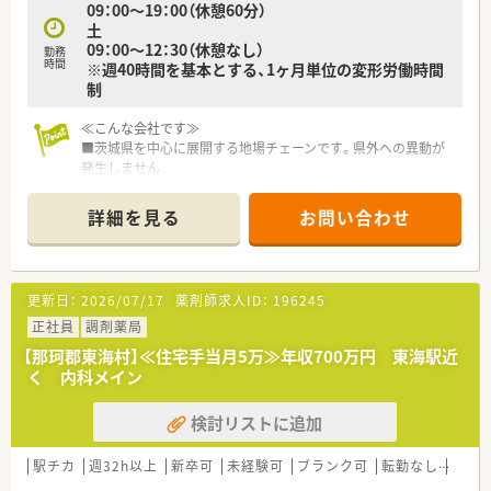
09：00～19：00（休憩60分）
土
09：00～12：30（休憩なし）
勤務
時間
※週40時間を基本とする、1ヶ月単位の変形労働時間
制
≪こんな会社です≫
■茨城県を中心に展開する地場チェーンです。県外への異動が
発生しません
■勉強会を開催し、薬剤師同士で切磋琢磨しあいスキルアップし
ています。また、調剤経験のない方も、集合研修、OJTを通して基
詳細を見る
お問い合わせ
礎から学べます。家庭的な環境のなかで経験豊かなスタッフが
親身になって指導します。
■医師、訪問看護師、施設スタッフやケアマネージャーと連携
し、患者さまのご自宅や各種高齢者施設を訪問、お薬をお届け
更新日：
2026/07/17
薬剤師求人ID：
196245
し、薬剤管理、お薬に関するご説明やご相談に応じています
■社長との距離が近く自身の意見や行動が反映されやすい環境
正社員
調剤薬局
です。薬局を開業したい従業員がいた事から【独立支援の事業
【那珂郡東海村】≪住宅手当月5万≫年収700万円 東海駅近
部】を立ち上げ、会社でもバックアップしながら、実際に勤めな
く 内科メイン
がら情報収集をして実際に開局した実績もあります
■大手と違いノルマも無く未完成の部分もありますが、社員一丸
検討リストに追加
となって協力し合って作り上げていくことにやりがいがある会
社です
駅チカ
週32h以上
新卒可
未経験可
ブランク可
転勤なし
車通
≪研修制度について≫