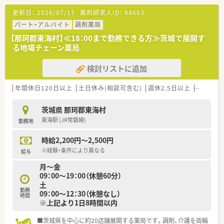
会社に影響を与えていくことがありえる会社です。現状維持よ
更新日：
2026/07/17
薬剤師求人ID：
94663
りも、自分で能動的に会社に貢献していきたい方にお勧めです
パート・アルバイト
調剤薬局
■ほぼ茨城県内で展開しており、県外への異動はほぼありませ
ん。腰を据えて、地元の皆さんの健康サポートをしていきたい
【那珂郡東海村】≪18：00まで勤務できる方≫茨城で展開す
方、将来にわたり長く茨城県で薬剤師として働いていきたい方に
る地場チェーン薬局
お勧めです
検討リストに追加
年間休日120日以上
土日休み(相談可含む)
週休2.5日以上
週32h以
茨城県 那珂郡東海村
東海駅 (JR常磐線)
勤務地
時給2,200円～2,500円
※経験・条件により異なる
給与
月～金
09：00～19：00（休憩60分）
土
勤務
09：00～12：30（休憩なし）
時間
※上記より1日8時間以内
■茨城県を中心に約20店舗展開する薬局です。調剤、介護を両輪