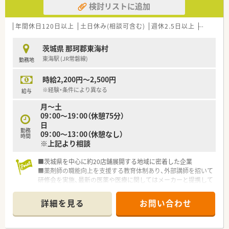
検討リストに追加
となって協力し合って作り上げていくことにやりがいがある会
社です
年間休日120日以上
土日休み(相談可含む)
週休2.5日以上
週32h以
≪研修制度について≫
■進捗シートを使い、具体的な進み具合を確認しながら進めてい
茨城県 那珂郡東海村
きます。
東海駅 (JR常磐線)
勤務地
■必要に応じて、茨城県薬剤師会主催の「新任薬剤師研修会」や
「調剤報酬事務講習会」等に参加する機会もあります。
時給2,200円～2,500円
■基本的な業務はOJTによる研修がメインとなります。
※経験・条件により異なる
給与
≪こんな薬局です≫
月～土
■内科、胃腸科、皮膚科、小児科、アレルギー科が中心ですがレー
09：00～19：00（休憩75分）
ザーなどの美容皮膚科も取り扱いがあります
日
■常時3～4名で100枚前後の処方箋を対応しています
勤務
09：00～13：00（休憩なし）
■職員の皆さまはとても優しく穏やかで、スタッフ同士も患者様
時間
※上記より相談
ともとても良い人間関係を築いています。離職者もしばらく出
ておりません。
■茨城県を中心に約20店舗展開する地域に密着した企業
■車社会のエリアですが、駅からも近く電車通勤も可能です。
■薬剤師の職能向上を支援する教育体制あり、外部講師を招いて
研修会を実施、最新の医薬や医療に関してはメーカーと提携して
≪こんな方にお勧め≫
いち早く情報を入手しています
■医師、訪問看護師、施設スタッフやケアマネージャーと連携
■有給取得は希望が通りやすく、プライベートも充実できます
し、患者さまのご自宅や各種高齢者施設を訪問、お薬をお届け
詳細を見る
お問い合わせ
し、薬剤管理、お薬に関するご説明やご相談に応じています。在
宅へ積極的に取り組みたい方にお勧めです
■完成してしまっている大手企業とは違い、自分の意見が今後の