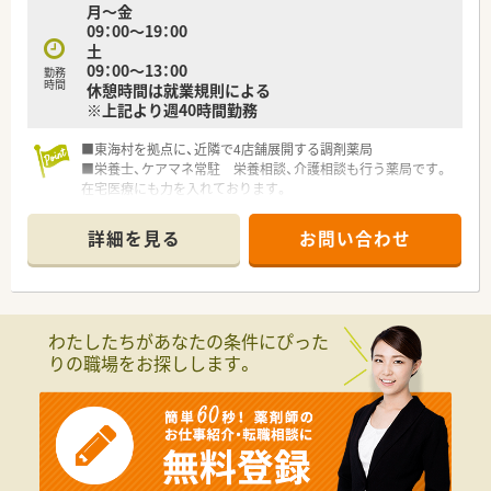
月～金
09：00～19：00
土
09：00～13：00
勤務
時間
休憩時間は就業規則による
※上記より週40時間勤務
■東海村を拠点に、近隣で4店舗展開する調剤薬局
■栄養士、ケアマネ常駐 栄養相談、介護相談も行う薬局です。
在宅医療にも力を入れております。
■薬学生のインターンシップも行っており、ご経験の浅い方への
指導・サポートもしっかりと行います。
詳細を見る
お問い合わせ
わたしたちがあなたの条件にぴった
りの職場をお探しします。