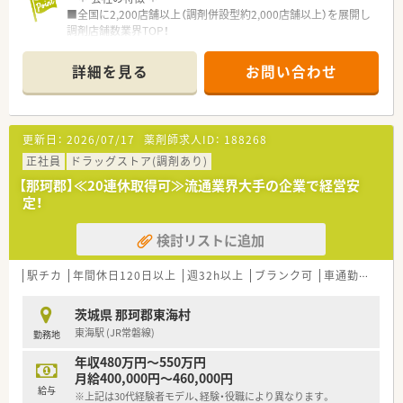
■全国に2,200店舗以上（調剤併設型約2,000店舗以上）を展開し
調剤店舗数業界TOP！
■店舗拡大に伴いキャリアアップできるポジションが多数あり！
頑張り次第で高給与も可能！
詳細を見る
お問い合わせ
■経験や勤務コースによりますが、経験の少ない方でも500万前
半スタートと業界TOP水準！
■職種や職域に合わせ、豊富な社内研修や外部組織と連携した研
修を用意されています
更新日：
2026/07/17
薬剤師求人ID：
188268
■薬剤師が中心の会社だからこそ活躍できるキャリアパスが多
種多様に用意されています。
正社員
ドラッグストア(調剤あり)
■店舗拡大に伴い、エリアマネジャーや営業部長等のマネジメン
【那珂郡】≪20連休取得可≫流通業界大手の企業で経営安
トのポジションも増えます。
定！
■在宅や教育等の専門性を活かせるスペシャリストを目指すこ
とも可能です。
検討リストに追加
■その他にも、管理部門や商品部門等の本社スタッフなど活動領
域は多種多様です。
■在宅実施店舗は年々増加しており、在宅医療へもしっかりと関
駅チカ
年間休日120日以上
週32h以上
ブランク可
車通勤可
寮
わる事ができます。
■育児休暇は3歳まで取得が可能で、時短制度は小学5年生まで
茨城県 那珂郡東海村
時短勤務ができるよう変更予定です。
東海駅 (JR常磐線)
勤務地
■年間休日が120日とワークライフバランスが整っています
■日用品から常備薬まで、従業員割引制度など嬉しいメリットも
年収480万円～550万円
たくさんあります！
月給400,000円～460,000円
給与
※上記は30代経験者モデル、経験・役職により異なります。