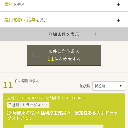
業種
を選ぶ
雇用形態 / 給与
を選ぶ
詳細条件を表示
条件に合う求人
11
件を
検索する
11
件の薬剤師求人
並び順
更新日：
2026/07/17
薬剤師求人ID：
210888
正社員
ドラッグストア
【那珂郡東海村】≪福利厚生充実≫ 安定性ある大手ドラッ
グストアです