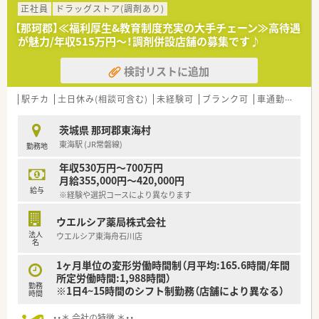
正社員
ドラッグストア(調剤あり)
【那珂郡】≪福利厚生&教育制度充実の大手チェーン≫高待遇
が魅力/年収515万円～！調剤併設店舗の募集です♪
検討リストに追加
駅チカ
土日休み(相談可含む)
未経験可
ブランク可
車通勤可
高給
茨城県 那珂郡東海村
東海駅 (JR常磐線)
勤務地
年収530万円～700万円
月給355,000円～420,000円
給与
※経験や選択コースにより異なります
ウエルシア薬局株式会社
法人
ウエルシア東海舟石川店
名
1ヶ月単位の変形労働時間制（月平均:165.6時間/年間
所定労働時間:1,988時間）
勤務
※1日4~15時間のシフト制勤務（店舗により異なる）
時間
・・＊ 会社の特徴 ＊・・