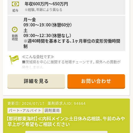
年収600万円～650万円
※経験、年齢により異なる
給与
月～金
09：00～19：00（休憩60分）
土
09：00～12：30（休憩なし）
勤務
時間
※週40時間を基本とする、1ヶ月単位の変形労働時間
制
≪こんな会社です≫
■茨城県を中心に展開する地場チェーンです。県外への異動が
発生しません
■勉強会を開催し、薬剤師同士で切磋琢磨しあいスキルアップし
ています。また、調剤経験のない方も、集合研修、OJTを通して基
詳細を見る
お問い合わせ
礎から学べます。家庭的な環境のなかで経験豊かなスタッフが
親身になって指導します。
■医師、訪問看護師、施設スタッフやケアマネージャーと連携
し、患者さまのご自宅や各種高齢者施設を訪問、お薬をお届け
更新日：
2026/07/17
薬剤師求人ID：
94664
し、薬剤管理、お薬に関するご説明やご相談に応じています
■社長との距離が近く自身の意見や行動が反映されやすい環境
パート・アルバイト
調剤薬局
です。薬局を開業したい従業員がいた事から【独立支援の事業
【那珂郡東海村】≪内科メイン≫土日休み応相談、午前のみや
部】を立ち上げ、会社でもバックアップしながら、実際に勤めな
早上がり希望もご相談ください
がら情報収集をして実際に開局した実績もあります
■大手と違いノルマも無く未完成の部分もありますが、社員一丸