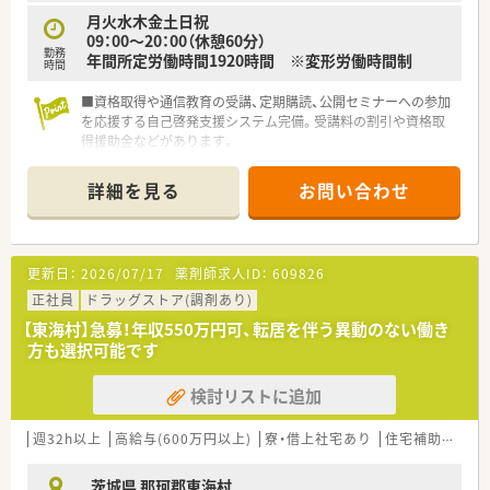
月火水木金土日祝
09：00～20：00（休憩60分）
勤務
年間所定労働時間1920時間 ※変形労働時間制
時間
■資格取得や通信教育の受講、定期購読、公開セミナーへの参加
を応援する自己啓発支援システム完備。受講料の割引や資格取
得援助金などがあります。
■ヘルスケア・調剤・ビューティーケア3つのジャンルで、知識や
カウンセリングスキルを磨くことが出来ます。
詳細を見る
お問い合わせ
■国内の優良大学院の経営学修士課程（MBA）に人材を派遣。
MBA取得を目指す薬剤師もいます。
■次期経営人材候補としての入口となる「基礎編」、リーダーシ
ップを学ぶ「中級編」、現職経営職を対象とした「上級編」まで、薬
更新日：
2026/07/17
薬剤師求人ID：
609826
剤師としてだけでなく一社会人として成長出来る本格的なプロ
グラムを用意しています。
正社員
ドラッグストア(調剤あり)
■社内・グループ内のさまざまな事業や新たな業種・業態などで
【東海村】急募！年収550万円可、転居を伴う異動のない働き
活躍を希望する人材を募る制度。自ら手を挙げ、自分のキャリア
方も選択可能です
を形成していくことができます。
検討リストに追加
週32h以上
高給与(600万円以上)
寮・借上社宅あり
住宅補助(手当)あり
茨城県 那珂郡東海村