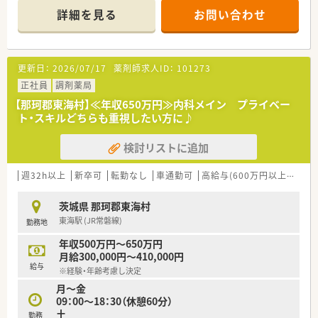
■キャリアごとにきめ細やかな研修制度あり。それぞれの経験・
詳細を見る
お問い合わせ
スキル状況に合わせて着実にスキルアップできる体制がありま
す。
更新日：
2026/07/17
薬剤師求人ID：
101273
正社員
調剤薬局
【那珂郡東海村】≪年収650万円≫内科メイン プライベー
ト・スキルどちらも重視したい方に♪
検討リストに追加
週32h以上
新卒可
転勤なし
車通勤可
高給与(600万円以上)
寮・
茨城県 那珂郡東海村
東海駅 (JR常磐線)
勤務地
年収500万円～650万円
月給300,000円～410,000円
給与
※経験・年齢考慮し決定
月～金
09：00～18：30（休憩60分）
土
勤務