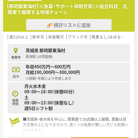
■店舗拡大に伴い、エリアマネジャーや営業部長等のマネジメン
【那珂郡東海村】≪急募・サポート体制充実！≫総合科目 北
トのポジションも増えます。
関東で展開する地場チェーン
■在宅や教育等の専門性を活かせるスペシャリストを目指すこ
とも可能です。
検討リストに追加
■その他にも、管理部門や商品部門等の本社スタッフなど活動領
域は多種多様です。
■在宅実施店舗は年々増加しており、在宅医療へもしっかりと関
週32h以上
新卒可
未経験可
ブランク可
残業なし(ほぼなし含む)
わる事ができます。
■育児休暇は3歳まで取得が可能で、時短制度は小学5年生まで
茨城県 那珂郡東海村
時短勤務ができるよう変更予定です。
東海駅 (JR常磐線)
勤務地
■年間休日が120日とワークライフバランスが整っています
■日用品から常備薬まで、従業員割引制度など嬉しいメリットも
年収450万円～600万円
たくさんあります！
月給190,000円～300,000円
給与
※経験・年齢により考慮します
月火水木金
09：00～18：00（休憩60分）
土
勤務
09：00～13：00（休憩なし）
時間
週5日シフト制
■茨城県・栃木県を中心に、関東圏で30店舗以上展開。異動は双
方合意の上になりますので、遠くへの転勤が難しい方にも配慮い
ただけます。
■産休育休制度の取得実績あり