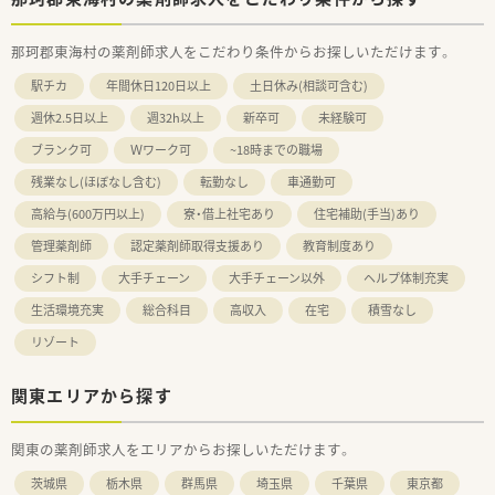
那珂郡東海村の薬剤師求人をこだわり条件からお探しいただけます。
駅チカ
年間休日120日以上
土日休み(相談可含む)
週休2.5日以上
週32h以上
新卒可
未経験可
ブランク可
Ｗワーク可
~18時までの職場
残業なし(ほぼなし含む)
転勤なし
車通勤可
高給与(600万円以上)
寮・借上社宅あり
住宅補助(手当)あり
管理薬剤師
認定薬剤師取得支援あり
教育制度あり
シフト制
大手チェーン
大手チェーン以外
ヘルプ体制充実
生活環境充実
総合科目
高収入
在宅
積雪なし
リゾート
関東エリアから探す
関東の薬剤師求人をエリアからお探しいただけます。
茨城県
栃木県
群馬県
埼玉県
千葉県
東京都