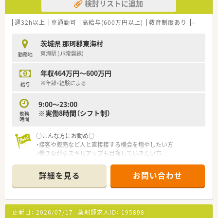
検討リストに追加
週32h以上
車通勤可
高給与(600万円以上)
教育制度あり
シフト制
茨城県 那珂郡東海村
東海駅 (JR常磐線)
勤務地
年収464万円～600万円
※年齢・経験による
給与
9:00～23:00
※実働8時間（シフト制）
勤務
時間
○こんな方にお勧め○
・接客や販売など人と直接接する機会を増やしたい方
・働きながらスキルアップも目指していきたい方
・地域密着型の店舗で、地域の方々を深く接していきたい方
詳細を見る
お問い合わせ
更新日：
2026/07/17
薬剤師求人ID：
195898