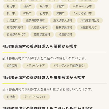
那珂市
筑西市
坂東市
稲敷市
かすみがうら市
桜川市
神栖市
行方市
鉾田市
つくばみらい市
小美玉市
東茨城郡茨城町
東茨城郡大洗町
東茨城郡城里町
那珂郡東海村
久慈郡大子町
稲敷郡美浦村
稲敷郡阿見町
結城郡八千代町
猿島郡五霞町
猿島郡境町
那珂郡東海村の薬剤師求人を業種から探す
那珂郡東海村の薬剤師求人を業種からお探しいただけます。
調剤薬局
ドラッグストア
ドラッグストア(調剤あり)
那珂郡東海村の薬剤師求人を雇用形態から探す
那珂郡東海村の薬剤師求人を雇用形態からお探しいただけます。
正社員
パート・アルバイト
那珂郡東海村の薬剤師求人をこだわり条件から探す