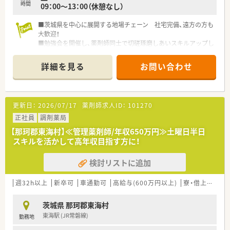
時間
09：00～13：00（休憩なし）
■茨城県を中心に展開する地場チェーン 社宅完備、遠方の方も
大歓迎！
■勉強会を開催し、薬剤師同士で切磋琢磨しあいスキルアップし
ています。また、調剤経験のない方も、集合研修、OJTを通して基
礎から学べます。家庭的な環境のなかで経験豊かなスタッフが
詳細を見る
お問い合わせ
親身になって指導します。
■医師、訪問看護師、施設スタッフやケアマネージャーと連携
し、患者さまのご自宅や各種高齢者施設を訪問、お薬をお届け
し、薬剤管理、お薬に関するご説明やご相談に応じています
更新日：
2026/07/17
薬剤師求人ID：
101270
正社員
調剤薬局
【那珂郡東海村】≪管理薬剤師/年収650万円≫土曜日半日
スキルを活かして高年収目指す方に！
検討リストに追加
週32h以上
新卒可
車通勤可
高給与(600万円以上)
寮・借上社宅あり
茨城県 那珂郡東海村
東海駅 (JR常磐線)
勤務地