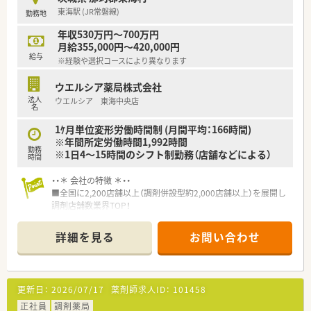
東海駅 (JR常磐線)
勤務地
年収530万円～700万円
月給355,000円～420,000円
給与
※経験や選択コースにより異なります
ウエルシア薬局株式会社
法人
ウエルシア 東海中央店
名
1ｹ月単位変形労働時間制 (月間平均：166時間)
※年間所定労働時間1,992時間
勤務
※1日4～15時間のシフト制勤務（店舗などによる）
時間
・・＊ 会社の特徴 ＊・・
■全国に2,200店舗以上（調剤併設型約2,000店舗以上）を展開し
調剤店舗数業界TOP！
■店舗拡大に伴いキャリアアップできるポジションが多数あり！
頑張り次第で高給与も可能！
詳細を見る
お問い合わせ
■経験や勤務コースによりますが、経験の少ない方でも500万前
半スタートと業界TOP水準！
■職種や職域に合わせ、豊富な社内研修や外部組織と連携した研
修を用意されています
更新日：
2026/07/17
薬剤師求人ID：
101458
■薬剤師が中心の会社だからこそ活躍できるキャリアパスが多
種多様に用意されています。
正社員
調剤薬局