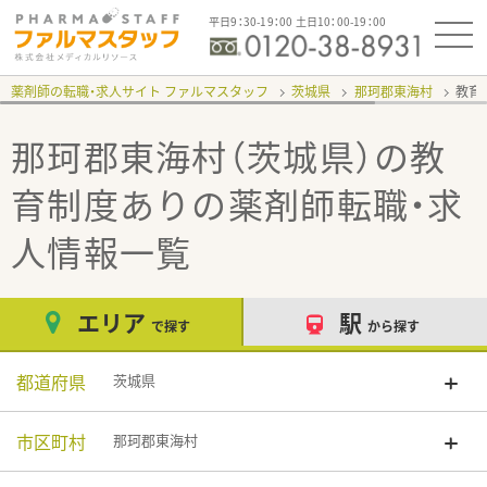
平日9：30-19：00 土日10：00-19：00
薬剤師の転職・求人サイト ファルマスタッフ
茨城県
那珂郡東海村
教育
那珂郡東海村（茨城県）の教
育制度あり
の薬剤師転職・求
人情報一覧
エリア
駅
で探す
から探す
都道府県
茨城県
市区町村
那珂郡東海村