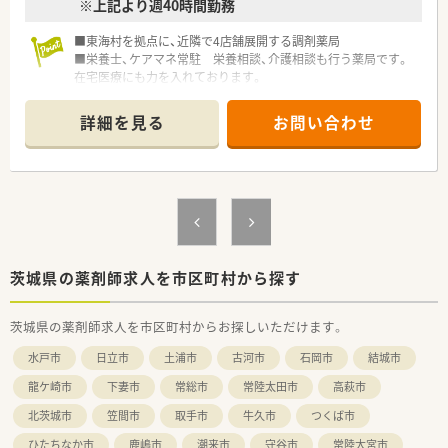
※上記より週40時間勤務
■東海村を拠点に、近隣で4店舗展開する調剤薬局
■栄養士、ケアマネ常駐 栄養相談、介護相談も行う薬局です。
在宅医療にも力を入れております。
■薬学生のインターンシップも行っており、ご経験の浅い方への
指導・サポートもしっかりと行います。
詳細を見る
お問い合わせ
茨城県の薬剤師求人を市区町村から探す
茨城県の薬剤師求人を市区町村からお探しいただけます。
水戸市
日立市
土浦市
古河市
石岡市
結城市
龍ケ崎市
下妻市
常総市
常陸太田市
高萩市
北茨城市
笠間市
取手市
牛久市
つくば市
ひたちなか市
鹿嶋市
潮来市
守谷市
常陸大宮市