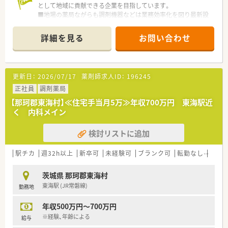
として地域に貢献できる企業を目指しています。
■地場の薬局ながらも調剤機器などは業務効率化を図り最新設
備を取り入れております。
■社長は業界・地域医療に詳しく勉強会・研修会への参加の相談
詳細を見る
お問い合わせ
も可能です！スキルアップしたい方必見！
更新日：
2026/07/17
薬剤師求人ID：
196245
正社員
調剤薬局
【那珂郡東海村】≪住宅手当月5万≫年収700万円 東海駅近
く 内科メイン
検討リストに追加
駅チカ
週32h以上
新卒可
未経験可
ブランク可
転勤なし
車通
茨城県 那珂郡東海村
東海駅 (JR常磐線)
勤務地
年収500万円～700万円
※経験、年齢による
給与