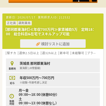
更新日：
2026/07/17
薬剤師求人ID：
212532
正社員
調剤薬局
【那珂郡東海村】≪年収700万円≫家賃補助5万 定時18：
00 総合科目&在宅でスキルアップ可能
検討リストに追加
駅チカ
週休2.5日以上
週32h以上
新卒可
未経験可
ブランク可
茨城県 那珂郡東海村
東海駅 (JR常磐線)
勤務地
年収500万円～700万円
※経験・年齢考慮し決定
給与
月～金
09：00～18：00（休憩60分）
土
勤務
09：00～13：00（休憩なし）
時間