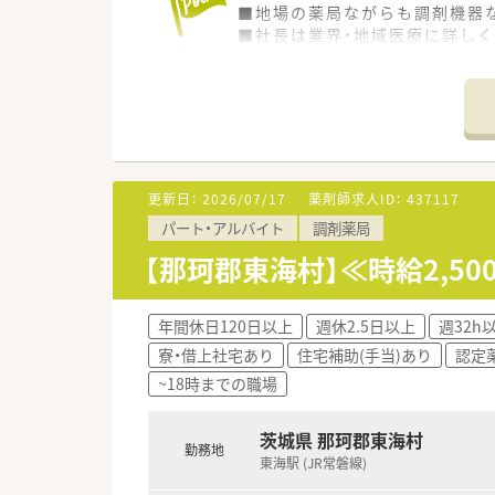
■地場の薬局ながらも調剤機器
■社長は業界・地域医療に詳しく
更新日：
2026/07/17
薬剤師求人ID：
437117
パート・アルバイト
調剤薬局
【那珂郡東海村】≪時給2,5
年間休日120日以上
週休2.5日以上
週32h
寮・借上社宅あり
住宅補助(手当)あり
認定
~18時までの職場
茨城県 那珂郡東海村
勤務地
東海駅 (JR常磐線)