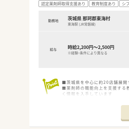
認定薬剤師取得支援あり
教育制度あり
シ
茨城県 那珂郡東海村
勤務地
東海駅 (JR常磐線)
時給2,200円～2,500円
給与
※経験・条件により異なる
■茨城県を中心に約20店舗展
■薬剤師の職能向上を支援する
く情報を入手しています
■有給取得は希望が通りやすく