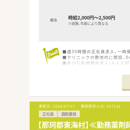
時給2,000円～2,500円
給与
※経験、年齢により異なる
■週35時間の正社員求人、一時
■クリニックの敷地内に開設、D
■希少な新規開局求人！みんな
更新日：
2026/07/17
薬剤師求人ID：
437116
正社員
調剤薬局
【那珂郡東海村】≪勤務薬剤