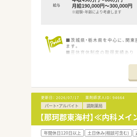
月給190,000円～300,000円
給与
※経験・年齢により考慮します
■茨城県・栃木県を中心に、関東
ます。
■産休育休制度の取得実績あり
■キャリアごとにきめ細やかな
更新日：
2026/07/17
薬剤師求人ID：
94664
パート・アルバイト
調剤薬局
【那珂郡東海村】≪内科メイ
年間休日120日以上
土日休み(相談可含む)