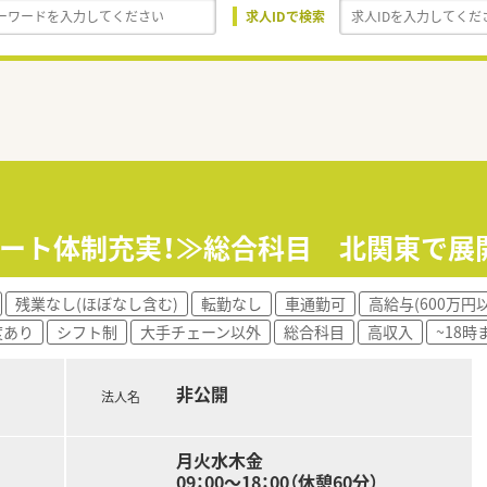
求人IDで検索
ポート体制充実！≫総合科目 北関東で展
残業なし(ほぼなし含む)
転勤なし
車通勤可
高給与(600万円
度あり
シフト制
大手チェーン以外
総合科目
高収入
~18
非公開
法人名
月火水木金
09：00～18：00（休憩60分）