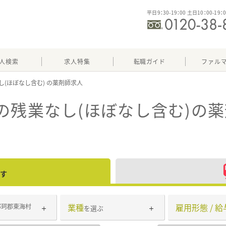
平日9：30-19：00 土日10：00-19：
人検索
求人特集
転職ガイド
ファル
し(ほぼなし含む)
の残業なし(ほぼなし含む)
の薬
す
業種
雇用形態 / 給
那珂郡東海村
を選ぶ