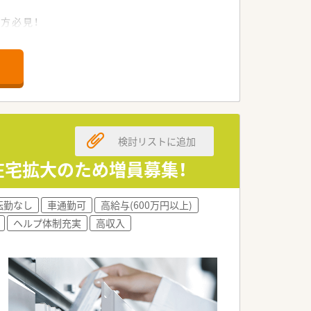
方必見！
検討リストに追加
在宅拡大のため増員募集！
転勤なし
車通勤可
高給与(600万円以上)
ヘルプ体制充実
高収入