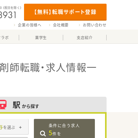
00
（祝日を除く）
【無料】転職サポート登録
企業の皆様へ
会社概要
お問い合わせ
マラボ
薬学生
支店紹介
剤師転職・求人情報一
駅
から探す
条件に合う求人
与
を選ぶ
5
件を