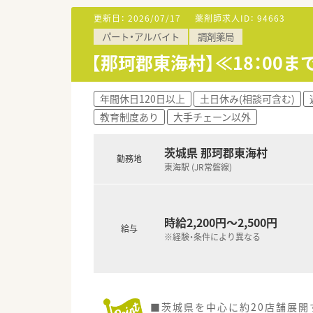
更新日：
2026/07/17
薬剤師求人ID：
94663
パート・アルバイト
調剤薬局
【那珂郡東海村】≪18：0
年間休日120日以上
土日休み(相談可含む)
教育制度あり
大手チェーン以外
茨城県 那珂郡東海村
勤務地
東海駅 (JR常磐線)
時給2,200円～2,500円
給与
※経験・条件により異なる
■茨城県を中心に約20店舗展