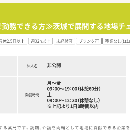
0まで勤務できる方≫茨城で展開する地場チ
週休2.5日以上
週32h以上
未経験可
ブランク可
残業なし(ほ
非公開
法人名
月～金
09：00～19：00（休憩60分）
土
勤務時間
09：00～12：30（休憩なし）
※上記より1日8時間以内
開する薬局です。調剤、介護を両輪として地域に貢献できる企業