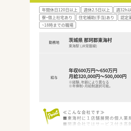
年間休日120日以上
週休2.5日以上
週32h
寮・借上社宅あり
住宅補助(手当)あり
認定
~18時までの職場
茨城県 那珂郡東海村
勤務地
東海駅 (JR常磐線)
年収600万円～650万円
月給320,000円～500,000円
給与
※経験、年齢により異なる
※年俸制・月給制選択可能。
≪こんな会社です≫
■東海村に１店舗展開の個人薬
■関連会社ではサービス付き高
■クリニックの敷地内への開局