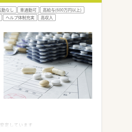
転勤なし
車通勤可
高給与(600万円以上)
ヘルプ体制充実
高収入
も安定しています