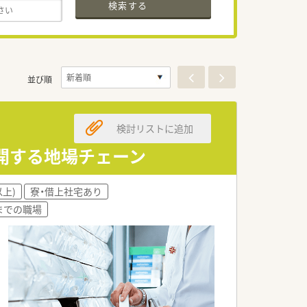
検索する
並び順
検討リストに追加
開する地場チェーン
以上)
寮・借上社宅あり
時までの職場