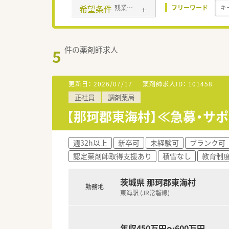
希望条件
残業なし(ほぼなし含む)
フリーワード
件の薬剤師求人
5
更新日：
2026/07/17
薬剤師求人ID：
101458
正社員
調剤薬局
【那珂郡東海村】≪急募・サ
週32h以上
新卒可
未経験可
ブランク可
認定薬剤師取得支援あり
積雪なし
教育制
茨城県 那珂郡東海村
勤務地
東海駅 (JR常磐線)
年収450万円～600万円