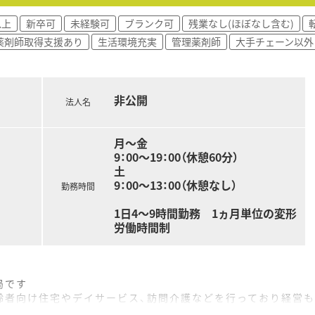
以上
新卒可
未経験可
ブランク可
残業なし(ほぼなし含む)
薬剤師取得支援あり
生活環境充実
管理薬剤師
大手チェーン以外
非公開
法人名
月～金
9：00～19：00（休憩60分）
土
9：00～13：00（休憩なし）
勤務時間
1日4～9時間勤務 1ヵ月単位の変形
労働時間制
局です
齢者向け住宅やデイサービス、訪問介護などを行っており経営
に伴い開業した法人です