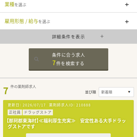
業種
を選ぶ
雇用形態 / 給与
を選ぶ
詳細条件を表示
条件に合う求人
7
件を
検索する
7
件の薬剤師求人
並び順
更新日：
2026/07/17
薬剤師求人ID：
210888
正社員
ドラッグストア
【那珂郡東海村】≪福利厚生充実≫ 安定性ある大手ドラッ
グストアです