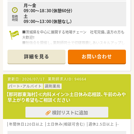
月～金
09：00～18：30（休憩60分）
土
勤務
時間
09：00～13：00（休憩なし）
■茨城県を中心に展開する地場チェーン 社宅完備、遠方の方も
大歓迎！
■勉強会を開催し、薬剤師同士で切磋琢磨しあいスキルアップし
ています。また、調剤経験のない方も、集合研修、OJTを通して基
礎から学べます。家庭的な環境のなかで経験豊かなスタッフが
詳細を見る
お問い合わせ
親身になって指導します。
■医師、訪問看護師、施設スタッフやケアマネージャーと連携
し、患者さまのご自宅や各種高齢者施設を訪問、お薬をお届け
し、薬剤管理、お薬に関するご説明やご相談に応じています
更新日：
2026/07/17
薬剤師求人ID：
94664
パート・アルバイト
調剤薬局
【那珂郡東海村】≪内科メイン≫土日休み応相談、午前のみや
早上がり希望もご相談ください
検討リストに追加
年間休日120日以上
土日休み(相談可含む)
週休2.5日以上
週32h以