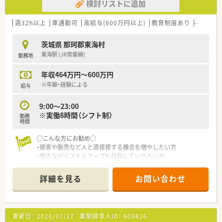
検討リストに追加
週32h以上
車通勤可
高給与(600万円以上)
教育制度あり
シフト制
茨城県 那珂郡東海村
東海駅 (JR常磐線)
勤務地
年収464万円～600万円
※年齢・経験による
給与
9:00～23:00
※実働8時間（シフト制）
勤務
時間
○こんな方にお勧め○
・接客や販売など人と直接接する機会を増やしたい方
・働きながらスキルアップも目指していきたい方
・地域密着型の店舗で、地域の方々を深く接していきたい方
詳細を見る
お問い合わせ
更新日：
2026/07/17
薬剤師求人ID：
609826