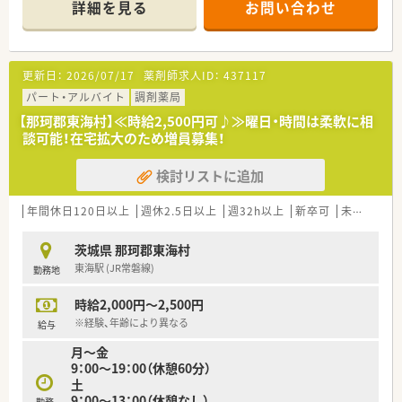
詳細を見る
お問い合わせ
更新日：
2026/07/17
薬剤師求人ID：
437117
パート・アルバイト
調剤薬局
【那珂郡東海村】≪時給2,500円可♪≫曜日・時間は柔軟に相
談可能！在宅拡大のため増員募集！
検討リストに追加
年間休日120日以上
週休2.5日以上
週32h以上
新卒可
未経験可
茨城県 那珂郡東海村
東海駅 (JR常磐線)
勤務地
時給2,000円～2,500円
※経験、年齢により異なる
給与
月～金
9：00～19：00（休憩60分）
土
9：00～13：00（休憩なし）
勤務