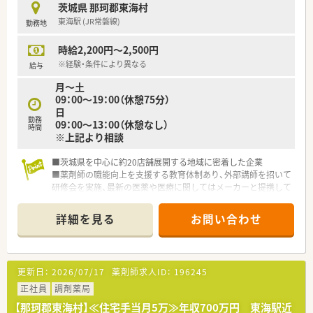
茨城県 那珂郡東海村
東海駅 (JR常磐線)
勤務地
時給2,200円～2,500円
※経験・条件により異なる
給与
月～土
09：00～19：00（休憩75分）
日
勤務
09：00～13：00（休憩なし）
時間
※上記より相談
■茨城県を中心に約20店舗展開する地域に密着した企業
■薬剤師の職能向上を支援する教育体制あり、外部講師を招いて
研修会を実施、最新の医薬や医療に関してはメーカーと提携して
いち早く情報を入手しています
■有給取得は希望が通りやすく、プライベートも充実できます
詳細を見る
お問い合わせ
更新日：
2026/07/17
薬剤師求人ID：
196245
正社員
調剤薬局
【那珂郡東海村】≪住宅手当月5万≫年収700万円 東海駅近