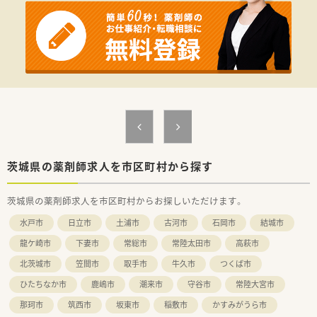
■JR東海駅近くで、2本の国道に挟まれており周辺は飲食店も多
数あるためお昼休憩にも困りません
≪こんな方にお勧め≫
■遠方への店舗異動を希望しない方にお勧めです♪
■土曜日の午後は外来終了後はお休みになりますのでプライベ
ート重視の方にお勧め
■勤務薬剤師で年収600万円可能！！
茨城県の薬剤師求人を市区町村から探す
茨城県の薬剤師求人を市区町村からお探しいただけます。
水戸市
日立市
土浦市
古河市
石岡市
結城市
龍ケ崎市
下妻市
常総市
常陸太田市
高萩市
北茨城市
笠間市
取手市
牛久市
つくば市
ひたちなか市
鹿嶋市
潮来市
守谷市
常陸大宮市
那珂市
筑西市
坂東市
稲敷市
かすみがうら市