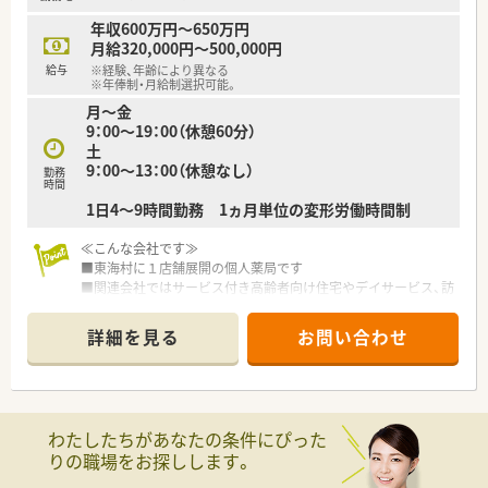
年収600万円～650万円
月給320,000円～500,000円
給与
※経験、年齢により異なる
※年俸制・月給制選択可能。
月～金
9：00～19：00（休憩60分）
土
9：00～13：00（休憩なし）
勤務
時間
1日4～9時間勤務 1ヵ月単位の変形労働時間制
≪こんな会社です≫
■東海村に１店舗展開の個人薬局です
■関連会社ではサービス付き高齢者向け住宅やデイサービス、訪
問介護などを行っており経営も安定しています
■クリニックの敷地内への開局に伴い開業した法人です
詳細を見る
お問い合わせ
≪こんな薬局です≫
■2021年9月開局したばかりの綺麗な薬局です。待合室の採光
に配慮された設計で、明るく清潔感のある雰囲気になっています
■内科、胃腸科などの一般的な外来の他、プラセンタ療法、レー
わたしたちがあなたの条件にぴった
ザー治療、ピアスの穴開けなども行っている美容系にも特化した
りの職場をお探しします。
クリニックの門前の薬局です
■1日あたりの処方箋は140枚前後、3名体制で運営しています