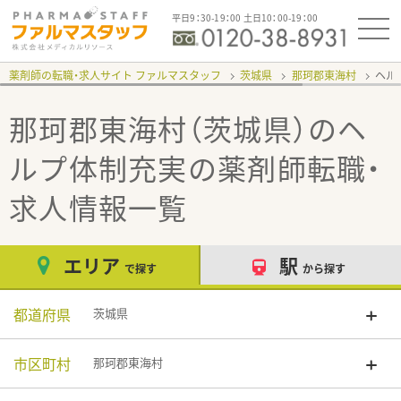
平日9：30-19：00 土日10：00-19：00
薬剤師の転職・求人サイト ファルマスタッフ
茨城県
那珂郡東海村
ヘル
那珂郡東海村（茨城県）のヘ
ルプ体制充実
の薬剤師転職・
求人情報一覧
エリア
駅
で探す
から探す
都道府県
茨城県
市区町村
那珂郡東海村