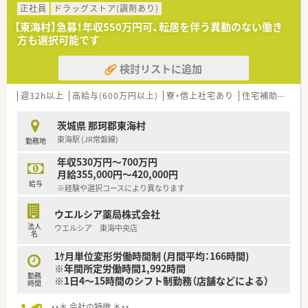
正社員
ドラッグストア(調剤あり)
【東海村】急募！年収550万円可、転居を伴う異動のない働き
方も選択可能です
検討リストに追加
週32h以上
高給与(600万円以上)
寮・借上社宅あり
住宅補助(手当)あり
茨城県 那珂郡東海村
東海駅 (JR常磐線)
勤務地
年収530万円～700万円
月給355,000円～420,000円
給与
※経験や選択コースにより異なります
ウエルシア薬局株式会社
法人
ウエルシア 東海中央店
名
1ｹ月単位変形労働時間制 (月間平均：166時間)
※年間所定労働時間1,992時間
勤務
※1日4～15時間のシフト制勤務（店舗などによる）
時間
・・＊ 会社の特徴 ＊・・