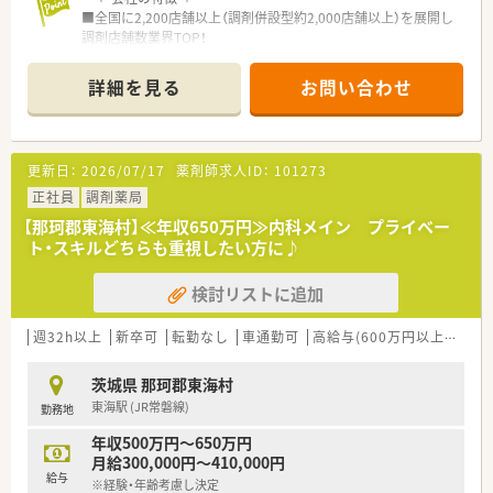
■全国に2,200店舗以上（調剤併設型約2,000店舗以上）を展開し
調剤店舗数業界TOP！
■店舗拡大に伴いキャリアアップできるポジションが多数あり！
頑張り次第で高給与も可能！
詳細を見る
お問い合わせ
■経験や勤務コースによりますが、経験の少ない方でも500万前
半スタートと業界TOP水準！
■職種や職域に合わせ、豊富な社内研修や外部組織と連携した研
修を用意されています
更新日：
2026/07/17
薬剤師求人ID：
101273
■薬剤師が中心の会社だからこそ活躍できるキャリアパスが多
種多様に用意されています。
正社員
調剤薬局
■店舗拡大に伴い、エリアマネジャーや営業部長等のマネジメン
【那珂郡東海村】≪年収650万円≫内科メイン プライベー
トのポジションも増えます。
ト・スキルどちらも重視したい方に♪
■在宅や教育等の専門性を活かせるスペシャリストを目指すこ
とも可能です。
検討リストに追加
■その他にも、管理部門や商品部門等の本社スタッフなど活動領
域は多種多様です。
■在宅実施店舗は年々増加しており、在宅医療へもしっかりと関
週32h以上
新卒可
転勤なし
車通勤可
高給与(600万円以上)
寮・
わる事ができます。
■育児休暇は3歳まで取得が可能で、時短制度は小学5年生まで
茨城県 那珂郡東海村
時短勤務ができるよう変更予定です。
東海駅 (JR常磐線)
勤務地
■年間休日が120日とワークライフバランスが整っています
■日用品から常備薬まで、従業員割引制度など嬉しいメリットも
年収500万円～650万円
たくさんあります！
月給300,000円～410,000円
給与
※経験・年齢考慮し決定