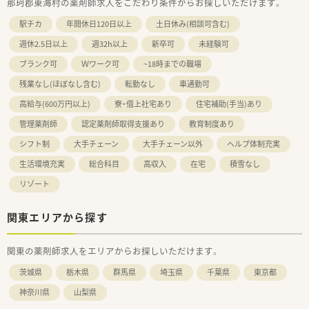
那珂郡東海村の薬剤師求人をこだわり条件からお探しいただけます。
駅チカ
年間休日120日以上
土日休み(相談可含む)
週休2.5日以上
週32h以上
新卒可
未経験可
ブランク可
Ｗワーク可
~18時までの職場
残業なし(ほぼなし含む)
転勤なし
車通勤可
高給与(600万円以上)
寮・借上社宅あり
住宅補助(手当)あり
管理薬剤師
認定薬剤師取得支援あり
教育制度あり
シフト制
大手チェーン
大手チェーン以外
ヘルプ体制充実
生活環境充実
総合科目
高収入
在宅
積雪なし
リゾート
関東エリアから探す
関東の薬剤師求人をエリアからお探しいただけます。
茨城県
栃木県
群馬県
埼玉県
千葉県
東京都
神奈川県
山梨県