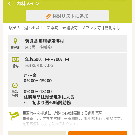
く 内科メイン
検討リストに追加
駅チカ
週32h以上
新卒可
未経験可
ブランク可
転勤なし
車通
茨城県 那珂郡東海村
東海駅 (JR常磐線)
勤務地
年収500万円～700万円
※経験、年齢による
給与
月～金
09：00～19：00
土
09：00～13：00
勤務
時間
休憩時間は就業規則による
※上記より週40時間勤務
■東海村を拠点に、近隣で4店舗展開する調剤薬局
■栄養士、ケアマネ常駐 栄養相談、介護相談も行う薬局です。
在宅医療にも力を入れております。
■薬学生のインターンシップも行っており、ご経験の浅い方への
指導・サポートもしっかりと行います。