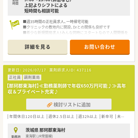
時間
上記よりシフトによる
短時間も相談可能
■週35時間の正社員求人、一時帰宅可能
■クリニックの敷地内に開設、Drとの関係も良好です
■希少な新規開局求人！みんな同時にスタートなので人間関係を
構築しやすく、お勧めです
詳細を見る
お問い合わせ
更新日：
2026/07/17
薬剤師求人ID：
437116
正社員
調剤薬局
【那珂郡東海村】≪勤務薬剤師で年収650万円可能♪≫高年
収＆プライベート充実♪
検討リストに追加
年間休日120日以上
週休2.5日以上
週32h以上
新卒可
未経験可
茨城県 那珂郡東海村
東海駅 (JR常磐線)
勤務地