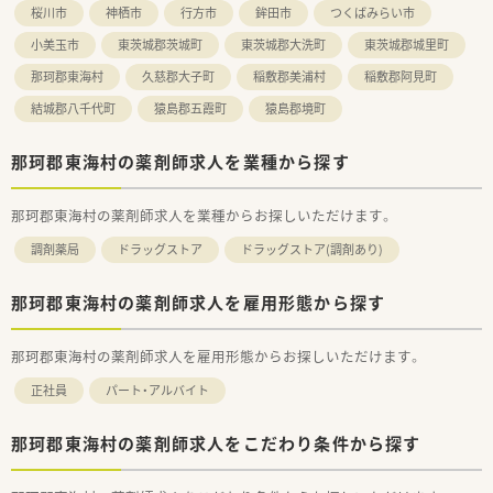
桜川市
神栖市
行方市
鉾田市
つくばみらい市
小美玉市
東茨城郡茨城町
東茨城郡大洗町
東茨城郡城里町
那珂郡東海村
久慈郡大子町
稲敷郡美浦村
稲敷郡阿見町
結城郡八千代町
猿島郡五霞町
猿島郡境町
那珂郡東海村の薬剤師求人を業種から探す
那珂郡東海村の薬剤師求人を業種からお探しいただけます。
調剤薬局
ドラッグストア
ドラッグストア(調剤あり)
那珂郡東海村の薬剤師求人を雇用形態から探す
那珂郡東海村の薬剤師求人を雇用形態からお探しいただけます。
正社員
パート・アルバイト
那珂郡東海村の薬剤師求人をこだわり条件から探す