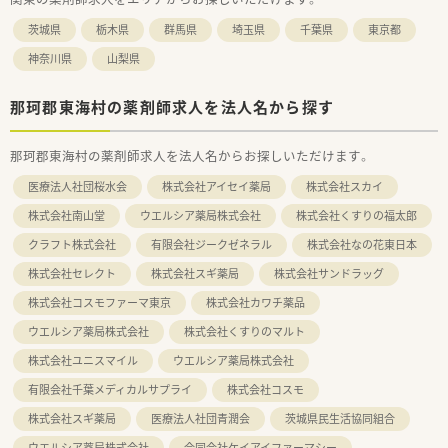
茨城県
栃木県
群馬県
埼玉県
千葉県
東京都
神奈川県
山梨県
那珂郡東海村の薬剤師求人を法人名から探す
那珂郡東海村の薬剤師求人を法人名からお探しいただけます。
医療法人社団桜水会
株式会社アイセイ薬局
株式会社スカイ
株式会社南山堂
ウエルシア薬局株式会社
株式会社くすりの福太郎
クラフト株式会社
有限会社ジークゼネラル
株式会社なの花東日本
株式会社セレクト
株式会社スギ薬局
株式会社サンドラッグ
株式会社コスモファーマ東京
株式会社カワチ薬品
ウエルシア薬局株式会社
株式会社くすりのマルト
株式会社ユニスマイル
ウエルシア薬局株式会社
有限会社千葉メディカルサプライ
株式会社コスモ
株式会社スギ薬局
医療法人社団青潤会
茨城県民生活協同組合
ウエルシア薬局株式会社
合同会社ケイアイファーマシー