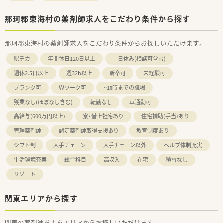
那珂郡東海村の薬剤師求人をこだわり条件から探す
那珂郡東海村の薬剤師求人をこだわり条件からお探しいただけます。
駅チカ
年間休日120日以上
土日休み(相談可含む)
週休2.5日以上
週32h以上
新卒可
未経験可
ブランク可
Ｗワーク可
~18時までの職場
残業なし(ほぼなし含む)
転勤なし
車通勤可
高給与(600万円以上)
寮・借上社宅あり
住宅補助(手当)あり
管理薬剤師
認定薬剤師取得支援あり
教育制度あり
シフト制
大手チェーン
大手チェーン以外
ヘルプ体制充実
生活環境充実
総合科目
高収入
在宅
積雪なし
リゾート
関東エリアから探す
関東の薬剤師求人をエリアからお探しいただけます。