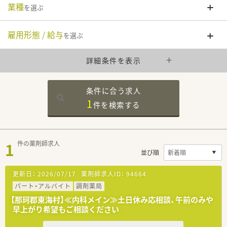
業種
を選ぶ
雇用形態 / 給与
を選ぶ
詳細条件を表示
条件に合う求人
1
件を
検索する
1
件の薬剤師求人
並び順
更新日：
2026/07/17
薬剤師求人ID：
94664
パート・アルバイト
調剤薬局
【那珂郡東海村】≪内科メイン≫土日休み応相談、午前のみや
早上がり希望もご相談ください