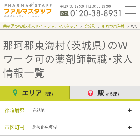
平日9：30-19：00 土日10：00-19：00
薬剤師の転職・求人サイト ファルマスタッフ
茨城県
那珂郡東海村
Ｗワ
那珂郡東海村（茨城県）のＷ
ワーク可
の薬剤師転職・求人
情報一覧
エリア
駅
で探す
から探す
都道府県
茨城県
市区町村
那珂郡東海村