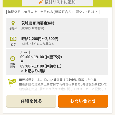
検討リストに追加
年間休日120日以上
土日休み(相談可含む)
週休2.5日以上
週32h以
茨城県 那珂郡東海村
東海駅 (JR常磐線)
勤務地
時給2,200円～2,500円
※経験・条件により異なる
給与
月～土
09：00～19：00（休憩75分）
日
勤務
09：00～13：00（休憩なし）
時間
※上記より相談
■茨城県を中心に約20店舗展開する地域に密着した企業
■薬剤師の職能向上を支援する教育体制あり、外部講師を招いて
研修会を実施、最新の医薬や医療に関してはメーカーと提携して
いち早く情報を入手しています
■有給取得は希望が通りやすく、プライベートも充実できます
詳細を見る
お問い合わせ