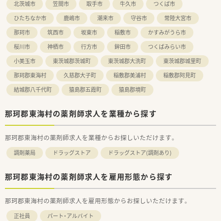
北茨城市
笠間市
取手市
牛久市
つくば市
ひたちなか市
鹿嶋市
潮来市
守谷市
常陸大宮市
那珂市
筑西市
坂東市
稲敷市
かすみがうら市
桜川市
神栖市
行方市
鉾田市
つくばみらい市
小美玉市
東茨城郡茨城町
東茨城郡大洗町
東茨城郡城里町
那珂郡東海村
久慈郡大子町
稲敷郡美浦村
稲敷郡阿見町
結城郡八千代町
猿島郡五霞町
猿島郡境町
那珂郡東海村の薬剤師求人を業種から探す
那珂郡東海村の薬剤師求人を業種からお探しいただけます。
調剤薬局
ドラッグストア
ドラッグストア(調剤あり)
那珂郡東海村の薬剤師求人を雇用形態から探す
那珂郡東海村の薬剤師求人を雇用形態からお探しいただけます。
正社員
パート・アルバイト