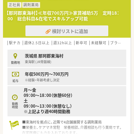
■ほぼ茨城県内で展開しており、県外への異動はほぼありませ
正社員
調剤薬局
ん。腰を据えて、地元の皆さんの健康サポートをしていきたい
方、将来にわたり長く茨城県で薬剤師として働いていきたい方に
【那珂郡東海村】≪年収700万円≫家賃補助5万 定時18：
お勧めです
00 総合科目&在宅でスキルアップ可能
検討リストに追加
駅チカ
週休2.5日以上
週32h以上
新卒可
未経験可
ブランク可
茨城県 那珂郡東海村
東海駅 (JR常磐線)
勤務地
年収500万円～700万円
※経験・年齢考慮し決定
給与
月～金
09：00～18：00（休憩60分）
土
勤務
09：00～13：00（休憩なし）
時間
※上記より週40時間勤務
■東海村を拠点に、近隣で4店舗展開する調剤薬局
■栄養士、ケアマネ常駐 栄養相談、介護相談も行う薬局です。
在宅医療にも力を入れております。