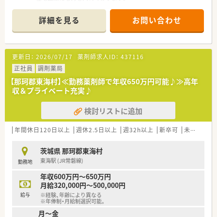
■薬学生のインターンシップも行っており、ご経験の浅い方への
指導・サポートもしっかりと行います。
詳細を見る
お問い合わせ
更新日：
2026/07/17
薬剤師求人ID：
437116
正社員
調剤薬局
【那珂郡東海村】≪勤務薬剤師で年収650万円可能♪≫高年
収＆プライベート充実♪
検討リストに追加
年間休日120日以上
週休2.5日以上
週32h以上
新卒可
未経験可
茨城県 那珂郡東海村
東海駅 (JR常磐線)
勤務地
年収600万円～650万円
月給320,000円～500,000円
給与
※経験、年齢により異なる
※年俸制・月給制選択可能。
月～金