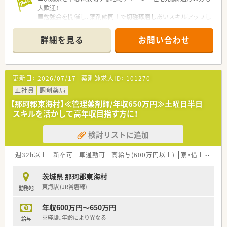
大歓迎！
■勉強会を開催し、薬剤師同士で切磋琢磨しあいスキルアップし
ています。また、調剤経験のない方も、集合研修、OJTを通して基
礎から学べます。家庭的な環境のなかで経験豊かなスタッフが
詳細を見る
お問い合わせ
親身になって指導します。
■医師、訪問看護師、施設スタッフやケアマネージャーと連携
し、患者さまのご自宅や各種高齢者施設を訪問、お薬をお届け
し、薬剤管理、お薬に関するご説明やご相談に応じています
更新日：
2026/07/17
薬剤師求人ID：
101270
正社員
調剤薬局
【那珂郡東海村】≪管理薬剤師/年収650万円≫土曜日半日
スキルを活かして高年収目指す方に！
検討リストに追加
週32h以上
新卒可
車通勤可
高給与(600万円以上)
寮・借上社宅あり
茨城県 那珂郡東海村
東海駅 (JR常磐線)
勤務地
年収600万円～650万円
※経験、年齢により異なる
給与