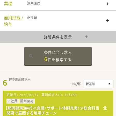
業種
調剤薬局
雇用形態 /
正社員
給与
詳細条件を表示
条件に合う求人
6
件を
検索する
6
件の薬剤師求人
並び順
更新日：
2026/07/17
薬剤師求人ID：
101458
正社員
調剤薬局
【那珂郡東海村】≪急募・サポート体制充実！≫総合科目 北
関東で展開する地場チェーン