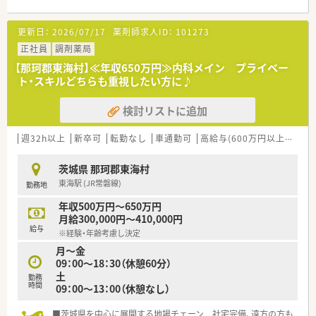
更新日：
2026/07/17
薬剤師求人ID：
101273
正社員
調剤薬局
【那珂郡東海村】≪年収650万円≫内科メイン プライベー
ト・スキルどちらも重視したい方に♪
検討リストに追加
週32h以上
新卒可
転勤なし
車通勤可
高給与(600万円以上)
寮・
茨城県 那珂郡東海村
東海駅 (JR常磐線)
勤務地
年収500万円～650万円
月給300,000円～410,000円
給与
※経験・年齢考慮し決定
月～金
09：00～18：30（休憩60分）
土
勤務
時間
09：00～13：00（休憩なし）
■茨城県を中心に展開する地場チェーン 社宅完備、遠方の方も