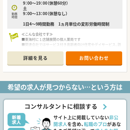
9：00～19：00（休憩60分）
土
9：00～13：00（休憩なし）
勤務
時間
1日4～9時間勤務 1ヵ月単位の変形労働時間制
≪こんな会社です≫
■東海村に１店舗展開の個人薬局です
■関連会社ではサービス付き高齢者向け住宅やデイサービス、訪
問介護などを行っており経営も安定しています
■クリニックの敷地内への開局に伴い開業した法人です
詳細を見る
お問い合わせ
≪こんな薬局です≫
■2021年9月開局したばかりの綺麗な薬局です。待合室の採光
に配慮された設計で、明るく清潔感のある雰囲気になっています
■内科、胃腸科などの一般的な外来の他、プラセンタ療法、レー
希望の求人が見つからない…という方は
ザー治療、ピアスの穴開けなども行っている美容系にも特化した
クリニックの門前の薬局です
■1日あたりの処方箋は140枚前後、3名体制で運営しています
■JR東海駅近くで、2本の国道に挟まれており周辺は飲食店も多
コンサルタントに相談する
数あるためお昼休憩にも困りません
サイト上に掲載していない
非公
≪こんな方にお勧め≫
■遠方への店舗異動を希望しない方にお勧めです♪
開求人
を含め、
転職のプロ
があな
■土曜日の午後は外来終了後はお休みになりますのでプライベ