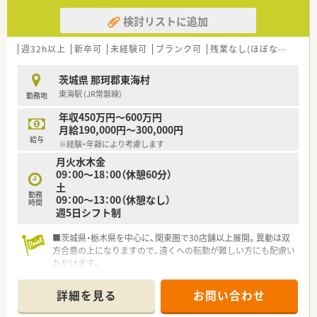
検討リストに追加
週32h以上
新卒可
未経験可
ブランク可
残業なし(ほぼなし含む)
茨城県 那珂郡東海村
東海駅 (JR常磐線)
勤務地
年収450万円～600万円
月給190,000円～300,000円
給与
※経験・年齢により考慮します
月火水木金
09：00～18：00（休憩60分）
土
勤務
09：00～13：00（休憩なし）
時間
週5日シフト制
■茨城県・栃木県を中心に、関東圏で30店舗以上展開。異動は双
方合意の上になりますので、遠くへの転勤が難しい方にも配慮い
ただけます。
■産休育休制度の取得実績あり
■キャリアごとにきめ細やかな研修制度あり。それぞれの経験・
詳細を見る
お問い合わせ
スキル状況に合わせて着実にスキルアップできる体制がありま
す。