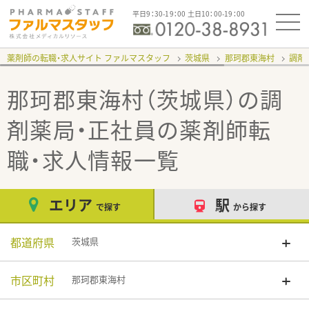
平日9：30-19：00 土日10：00-19：00
薬剤師の転職・求人サイト ファルマスタッフ
茨城県
那珂郡東海村
調剤
那珂郡東海村（茨城県）の調
剤薬局・正社員
の薬剤師転
職・求人情報一覧
エリア
駅
で探す
から探す
都道府県
茨城県
市区町村
那珂郡東海村