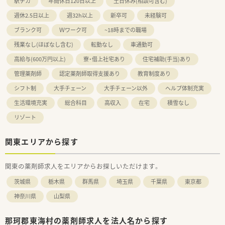
駅チカ
年間休日120日以上
土日休み(相談可含む)
週休2.5日以上
週32h以上
新卒可
未経験可
ブランク可
Ｗワーク可
~18時までの職場
残業なし(ほぼなし含む)
転勤なし
車通勤可
高給与(600万円以上)
寮・借上社宅あり
住宅補助(手当)あり
管理薬剤師
認定薬剤師取得支援あり
教育制度あり
シフト制
大手チェーン
大手チェーン以外
ヘルプ体制充実
生活環境充実
総合科目
高収入
在宅
積雪なし
リゾート
関東エリアから探す
関東の薬剤師求人をエリアからお探しいただけます。
茨城県
栃木県
群馬県
埼玉県
千葉県
東京都
神奈川県
山梨県
那珂郡東海村の薬剤師求人を法人名から探す