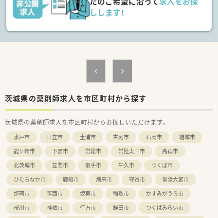
たのご希望に沿って
求人をお探
ート重視の方にお勧め
しします！
■勤務薬剤師で年収600万円可能！！
茨城県の薬剤師求人を市区町村から探す
茨城県の薬剤師求人を市区町村からお探しいただけます。
水戸市
日立市
土浦市
古河市
石岡市
結城市
龍ケ崎市
下妻市
常総市
常陸太田市
高萩市
北茨城市
笠間市
取手市
牛久市
つくば市
ひたちなか市
鹿嶋市
潮来市
守谷市
常陸大宮市
那珂市
筑西市
坂東市
稲敷市
かすみがうら市
桜川市
神栖市
行方市
鉾田市
つくばみらい市