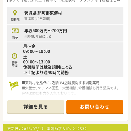
駅チカ
週32h以上
新卒可
未経験可
ブランク可
転勤なし
車通
≪研修制度について≫
■進捗シートを使い、具体的な進み具合を確認しながら進めてい
茨城県 那珂郡東海村
きます。
東海駅 (JR常磐線)
勤務地
■必要に応じて、茨城県薬剤師会主催の「新任薬剤師研修会」や
「調剤報酬事務講習会」等に参加する機会もあります。
年収500万円～700万円
■基本的な業務はOJTによる研修がメインとなります。
※経験、年齢による
給与
≪こんな薬局です≫
月～金
■内科、胃腸科、皮膚科、小児科、アレルギー科が中心ですがレー
09：00～19：00
ザーなどの美容皮膚科も取り扱いがあります
土
■常時3～4名で100枚前後の処方箋を対応しています
09：00～13：00
勤務
■職員の皆さまはとても優しく穏やかで、スタッフ同士も患者様
時間
休憩時間は就業規則による
ともとても良い人間関係を築いています。離職者もしばらく出
※上記より週40時間勤務
ておりません。
■車社会のエリアですが、駅からも近く電車通勤も可能です。
■東海村を拠点に、近隣で4店舗展開する調剤薬局
■栄養士、ケアマネ常駐 栄養相談、介護相談も行う薬局です。
≪こんな方にお勧め≫
在宅医療にも力を入れております。
■医師、訪問看護師、施設スタッフやケアマネージャーと連携
■薬学生のインターンシップも行っており、ご経験の浅い方への
し、患者さまのご自宅や各種高齢者施設を訪問、お薬をお届け
指導・サポートもしっかりと行います。
し、薬剤管理、お薬に関するご説明やご相談に応じています。在
詳細を見る
お問い合わせ
宅へ積極的に取り組みたい方にお勧めです
■完成してしまっている大手企業とは違い、自分の意見が今後の
会社に影響を与えていくことがありえる会社です。現状維持よ
りも、自分で能動的に会社に貢献していきたい方にお勧めです
更新日：
2026/07/17
薬剤師求人ID：
212532