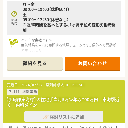
月～金
09：00～19：00（休憩60分）
土
09：00～12：30（休憩なし）
勤務
時間
※週40時間を基本とする、1ヶ月単位の変形労働時間
制
≪こんな会社です≫
■茨城県を中心に展開する地場チェーンです。県外への異動が
発生しません
■勉強会を開催し、薬剤師同士で切磋琢磨しあいスキルアップし
ています。また、調剤経験のない方も、集合研修、OJTを通して基
詳細を見る
お問い合わせ
礎から学べます。家庭的な環境のなかで経験豊かなスタッフが
親身になって指導します。
■医師、訪問看護師、施設スタッフやケアマネージャーと連携
し、患者さまのご自宅や各種高齢者施設を訪問、お薬をお届け
更新日：
2026/07/17
薬剤師求人ID：
196245
し、薬剤管理、お薬に関するご説明やご相談に応じています
■社長との距離が近く自身の意見や行動が反映されやすい環境
正社員
調剤薬局
です。薬局を開業したい従業員がいた事から【独立支援の事業
【那珂郡東海村】≪住宅手当月5万≫年収700万円 東海駅近
部】を立ち上げ、会社でもバックアップしながら、実際に勤めな
く 内科メイン
がら情報収集をして実際に開局した実績もあります
■大手と違いノルマも無く未完成の部分もありますが、社員一丸
検討リストに追加
となって協力し合って作り上げていくことにやりがいがある会
社です