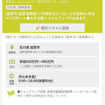
更新日：
2026/06/25
薬剤師求人ID：
169934
正社員
調剤薬局
【加賀市/加賀温泉駅】≪年間休日127日！/土日祝休み/年収
470万円～≫●大手企業でスキルアップが出来ます
検討リストに追加
駅チカ
年間休日120日以上
土日祝休み
新卒可
未経験可
ブラン
石川県 加賀市
加賀温泉駅 (IRいしかわ鉄道株式会社)
勤務地
年収420万円～480万円
※ご経験・ご年齢等を考慮のうえ決定
給与
月火水木金/
9:00～18:00(休憩60分)
勤務
時間
■キャリアアップ研修、疾患別服薬指導研修、インターネット研
修など教育・研修制度も充実しています。