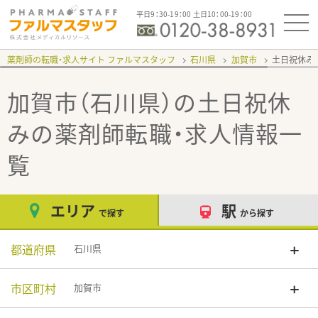
平日9：30-19：00 土日10：00-19：00
薬剤師の転職・求人サイト ファルマスタッフ
石川県
加賀市
土日祝休み
加賀市（石川県）の土日祝休
み
の薬剤師転職・求人情報一
覧
エリア
駅
で探す
から探す
都道府県
石川県
市区町村
加賀市