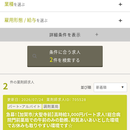
業種
を選ぶ
雇用形態 / 給与
を選ぶ
詳細条件を表示
条件に合う求人
2
件を
検索する
2
件の薬剤師求人
並び順
更新日：
2026/07/24
薬剤師求人ID：
705528
パート・アルバイト
調剤薬局
急募！【加賀市/大聖寺前】高時給3,000円パート求人！総合病
院門前薬局での午前のみの勤務、和気あいあいとした環境
でお休みも取りやすい環境です☆