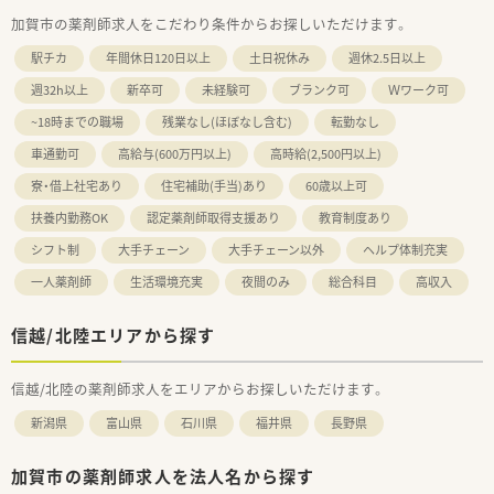
加賀市の薬剤師求人をこだわり条件からお探しいただけます。
駅チカ
年間休日120日以上
土日祝休み
週休2.5日以上
週32h以上
新卒可
未経験可
ブランク可
Ｗワーク可
~18時までの職場
残業なし(ほぼなし含む)
転勤なし
車通勤可
高給与(600万円以上)
高時給(2,500円以上)
寮・借上社宅あり
住宅補助(手当)あり
60歳以上可
扶養内勤務OK
認定薬剤師取得支援あり
教育制度あり
シフト制
大手チェーン
大手チェーン以外
ヘルプ体制充実
一人薬剤師
生活環境充実
夜間のみ
総合科目
高収入
信越/北陸エリアから探す
信越/北陸の薬剤師求人をエリアからお探しいただけます。
新潟県
富山県
石川県
福井県
長野県
加賀市の薬剤師求人を法人名から探す