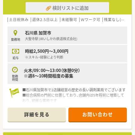
検討リストに追加
土日祝休み
週休2.5日以上
未経験可
Ｗワーク可
残業なし(ほぼなし含む)
石川県 加賀市
大聖寺駅 (IRいしかわ鉄道株式会社)
勤務地
時給2,500円～3,000円
※スキル・経験により判断
給与
火木/09：00～13:00（休憩0分）
※週8～10時間程度の募集
勤務
時間
■石川県加賀市で1店舗経営の歴史の長い調剤薬局でございます
■総合病院の門前に位置しており、店舗内は5年程前に増築して
おり、綺麗な薬局です
■薬剤師2人、調剤補助2名で構成されており、急なお休み等も柔
軟にサポート頂ける環境です
詳細を見る
お問い合わせ