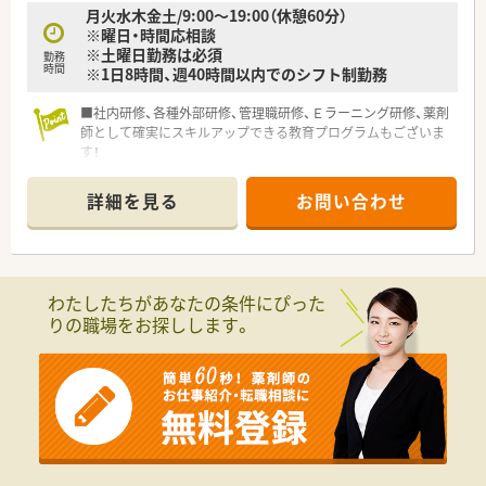
月火水木金土/9:00～19:00（休憩60分）
※曜日・時間応相談
※土曜日勤務は必須
勤務
時間
※1日8時間、週40時間以内でのシフト制勤務
■社内研修、各種外部研修、管理職研修、Ｅラーニング研修、薬剤
師として確実にスキルアップできる教育プログラムもございま
す！
詳細を見る
お問い合わせ
わたしたちがあなたの条件にぴった
りの職場をお探しします。