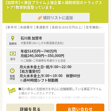
【加賀市】≪東証プライム上場企業≫調剤併設のドラッグス
トア！教育制度整っています。
検討リストに追加
新卒可
未経験可
車通勤可
高給与(600万円以上)
住宅補助(手当)あり
石川県 加賀市
大聖寺駅 (IRいしかわ鉄道株式会社)
勤務地
年収514万円～740万円
月給240,000円～350,000円
給与
※ご経験・ご年齢等を考慮のうえ決定
月火水木金土日・祝/9：00～22：00
【処方箋受付】
月火水木金土/9：00～19：00 休憩60分
勤務
時間
※週40時間シフト制勤務
■石川県など北陸地方を中心に店舗展開している東証プライム
上場のドラッグストアです。
■県内に複数店舗ありますので、お気軽にお問い合わせ下さい。
詳細を見る
お問い合わせ