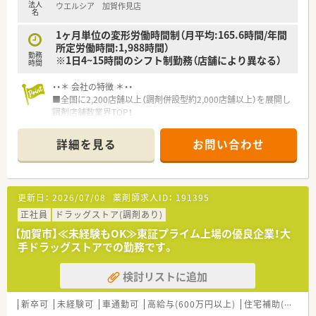
法人
ウエルシア 加賀作見店
名
1ヶ月単位の変形労働時間制（月平均:165.6時間/年間
所定労働時間:1,988時間）
勤務
※1日4~15時間のシフト制勤務（店舗により異なる）
時間
・・＊ 会社の特徴 ＊・・
■全国に2,200店舗以上（調剤併設型約2,000店舗以上）を展開し
調剤店舗数業界TOP！
■店舗拡大に伴いキャリアアップできるポジションが多数あり！
頑張り次第で高給与も可能！
詳細を見る
お問い合わせ
■経験や勤務コースによりますが、経験の少ない方でも500万前
半スタートと業界TOP水準！
■職種や職域に合わせ、豊富な社内研修や外部組織と連携した研
修を用意されています
更新日：
2026/07/08
薬剤師求人ID：
191395
■薬剤師が中心の会社だからこそ活躍できるキャリアパスが多
種多様に用意されています。
正社員
ドラッグストア(調剤あり)
■店舗拡大に伴い、エリアマネジャーや営業部長等のマネジメン
【加賀市】≪未経験もOK≫東証プライム上場の優良企業！大
トのポジションも増えます。
手ドラッグストアでの勤務です。
■在宅や教育等の専門性を活かせるスペシャリストを目指すこ
とも可能です。
検討リストに追加
■その他にも、管理部門や商品部門等の本社スタッフなど活動領
域は多種多様です。
■在宅実施店舗は年々増加しており、在宅医療へもしっかりと関
新卒可
未経験可
車通勤可
高給与(600万円以上)
住宅補助(手当)あり
わる事ができます。