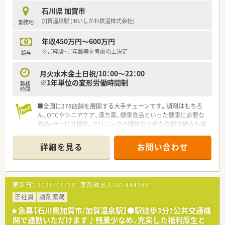
石川県 加賀市
加賀温泉駅 (IRいしかわ鉄道株式会社)
勤務地
年収450万円～600万円
※ご経験・ご年齢等を考慮の上決定
給与
月火水木金土日祝/10：00～22：00
※1年単位の変形労働時間制
勤務
時間
■全国に278店舗を展開する大手チェーンです。調剤はもちろ
ん、OTCやシニアケア、漢方薬、健康食品といった健康に必要な
商品・サービス提供、クリニックの誘致など新たな取り組みも実
施しています。
詳細を見る
お問い合わせ
＜希少なOTC販売スタッフの募集です！＞
■未経験の方も相談可能ですので、お気軽にお問合せください◎
■年中無休の店舗です。大型スーパーの中に入っているので、休
憩中やお仕事終わりにお買い物もできます♪
更新日：
2026/06/26
薬剤師求人ID：
444286
＜お休みもしっかり取得できます！＞
正社員
調剤薬局
■最大20日間（1～4回分割）の長期連休の取得が可能となり、ほ
★急募【石川県加賀市/加賀温泉駅】●駅徒歩3分！公共交通機
ぼ全員が取得をしています。
関で通勤いただけます♪残業少なめ、充実した福利厚生と
■長期連休制度もあり、年間休日が120～125日あるのでプライ