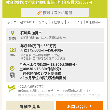
教育体制です◎未経験も応募可能！年収最大550万円
ベートな時間を十分に確保できます。
検討リストに追加
駅チカ
週32h以上
新卒可
未経験可
ブランク可
車通勤可
高給与
石川県 加賀市
加賀温泉駅 (IRいしかわ鉄道株式会社)
勤務地
年収450万円～650万円
月給375,000円～458,400円
給与
※ご経験、ご年齢等考慮の上決定
※ご経験・ご年齢等を考慮のうえ決定
月火水木金/08:30～18:30（休憩60分）
土/08:30～16:30（休憩0分）
※週40時間のシフト制勤務
勤務
時間
※1ヵ月単位の変形労働時間制
＜こんな薬局です＞
■全国に展開している大手チェーンの調剤薬局様です！
■JR北陸本線「加賀温泉」駅より徒歩3分に位置しています◎公
共交通機関で通勤できます！
■総合科目の処方箋をメインに応需しています！幅広い処方箋に
詳細を見る
お問い合わせ
対応できます◎ＯＴＣ販売も行っているため、ＯＴＣに携わりた