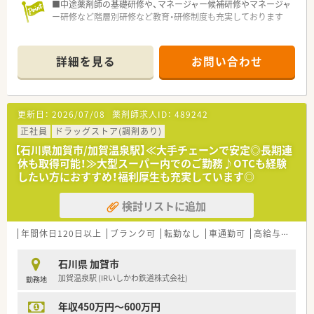
■中途薬剤師の基礎研修や、マネージャー候補研修やマネージャ
ー研修など階層別研修など教育・研修制度も充実しております
詳細を見る
お問い合わせ
更新日：
2026/07/08
薬剤師求人ID：
489242
正社員
ドラッグストア(調剤あり)
【石川県加賀市/加賀温泉駅】≪大手チェーンで安定◎長期連
休も取得可能！≫大型スーパー内でのご勤務♪OTCも経験
したい方におすすめ！福利厚生も充実しています◎
検討リストに追加
年間休日120日以上
ブランク可
転勤なし
車通勤可
高給与(600万円以上)
石川県 加賀市
加賀温泉駅 (IRいしかわ鉄道株式会社)
勤務地
年収450万円～600万円