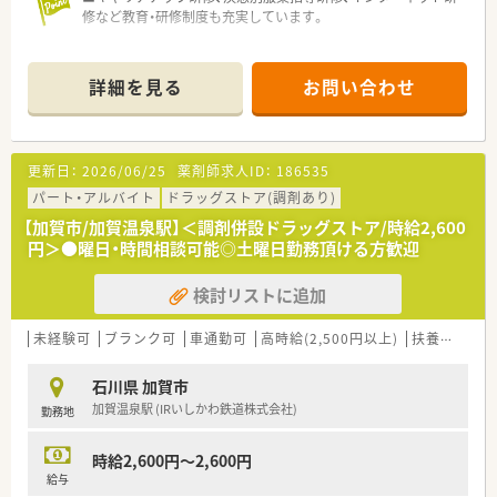
修など教育・研修制度も充実しています。
詳細を見る
お問い合わせ
更新日：
2026/06/25
薬剤師求人ID：
186535
パート・アルバイト
ドラッグストア(調剤あり)
【加賀市/加賀温泉駅】＜調剤併設ドラッグストア/時給2,600
円＞●曜日・時間相談可能◎土曜日勤務頂ける方歓迎
検討リストに追加
未経験可
ブランク可
車通勤可
高時給(2,500円以上)
扶養内勤務OK
石川県 加賀市
加賀温泉駅 (IRいしかわ鉄道株式会社)
勤務地
時給2,600円～2,600円
給与