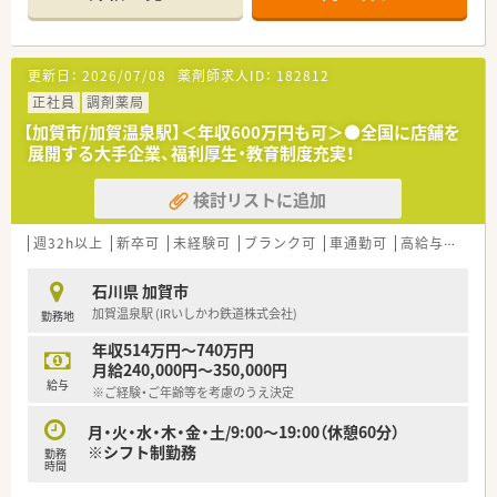
更新日：
2026/07/08
薬剤師求人ID：
182812
正社員
調剤薬局
【加賀市/加賀温泉駅】＜年収600万円も可＞●全国に店舗を
展開する大手企業、福利厚生・教育制度充実！
検討リストに追加
週32h以上
新卒可
未経験可
ブランク可
車通勤可
高給与(600万円以上)
石川県 加賀市
加賀温泉駅 (IRいしかわ鉄道株式会社)
勤務地
年収514万円～740万円
月給240,000円～350,000円
給与
※ご経験・ご年齢等を考慮のうえ決定
月・火・水・木・金・土/9:00～19:00（休憩60分）
※シフト制勤務
勤務
時間