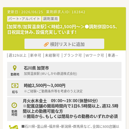
更新日：
2026/06/25
薬剤師求人ID：
182842
パート・アルバイト
調剤薬局
【加賀市/加賀温泉駅】＜時給2,500円～＞●調剤併設DGS、
日祝固定休み、設備充実しています！
検討リストに追加
週32h以上
新卒可
未経験可
ブランク可
Ｗワーク可
車通勤可
石川県 加賀市
加賀温泉駅 (IRいしかわ鉄道株式会社)
勤務地
時給2,500円～3,000円
※ご経験・ご勤務条件等を考慮のうえ決定
給与
月火水木金土 09：00～19：00（休憩60分）
※配属店舗の開局時間内で1日6.5時間以上、週32.5時
間以上の勤務可能な方
勤務
時間
※開局から、もしくは閉局からの勤務のいずれか必須
■石川県・富山県・福井県・新潟県・群馬県など、全国に600店舗以