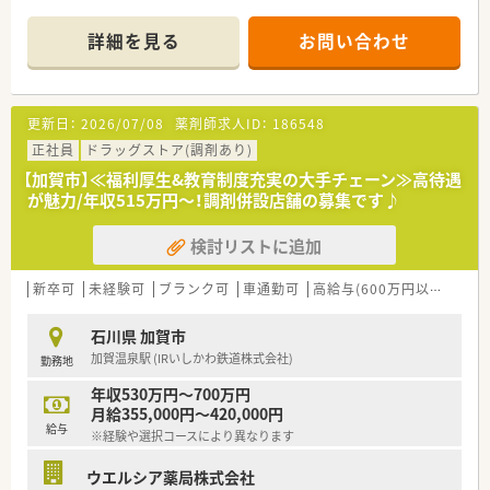
■店舗拡大に伴いキャリアアップできるポジションが多数あり！
頑張り次第で高給与も可能！
詳細を見る
お問い合わせ
■経験や勤務コースによりますが、経験の少ない方でも500万前
半スタートと業界TOP水準！
■職種や職域に合わせ、豊富な社内研修や外部組織と連携した研
修を用意されています
更新日：
2026/07/08
薬剤師求人ID：
186548
■薬剤師が中心の会社だからこそ活躍できるキャリアパスが多
種多様に用意されています。
正社員
ドラッグストア(調剤あり)
■店舗拡大に伴い、エリアマネジャーや営業部長等のマネジメン
【加賀市】≪福利厚生&教育制度充実の大手チェーン≫高待遇
トのポジションも増えます。
が魅力/年収515万円～！調剤併設店舗の募集です♪
■在宅や教育等の専門性を活かせるスペシャリストを目指すこ
とも可能です。
検討リストに追加
■その他にも、管理部門や商品部門等の本社スタッフなど活動領
域は多種多様です。
■在宅実施店舗は年々増加しており、在宅医療へもしっかりと関
新卒可
未経験可
ブランク可
車通勤可
高給与(600万円以上)
寮・
わる事ができます。
■育児休暇は3歳まで取得が可能で、時短制度は小学5年生まで
石川県 加賀市
時短勤務ができるよう変更予定です。
加賀温泉駅 (IRいしかわ鉄道株式会社)
勤務地
■年間休日が120日とワークライフバランスが整っています
■日用品から常備薬まで、従業員割引制度など嬉しいメリットも
年収530万円～700万円
たくさんあります！
月給355,000円～420,000円
給与
※経験や選択コースにより異なります
ウエルシア薬局株式会社