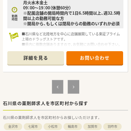
月火水木金土
09：00～19：00（休憩60分）
※配属店舗の開局時間内で1日6.5時間以上、週32.5時
勤務
間以上の勤務可能な方
時間
※開局から、もしくは閉局からの勤務のいずれか必須
■石川県など北陸地方を中心に店舗展開している東証プライム
上場のドラッグストアです。
■県内に複数店舗ありますので、お気軽にお問い合わせ下さい。
■研修制度やサポート体制が整っていますので、
未経験の方やブランクのある方でも安心して就業いただけま
詳細を見る
お問い合わせ
す。
石川県の薬剤師求人を市区町村から探す
石川県の薬剤師求人を市区町村からお探しいただけます。
金沢市
七尾市
小松市
輪島市
加賀市
羽咋市