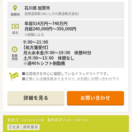
■育児休暇は3歳まで取得が可能で、時短制度は小学5年生まで
石川県 加賀市
時短勤務ができるよう変更予定です。
加賀温泉駅 (IRいしかわ鉄道株式会社)
勤務地
■年間休日が120日とワークライフバランスが整っています
■日用品から常備薬まで、従業員割引制度など嬉しいメリットも
年収514万円～740万円
たくさんあります！
月給240,000円～350,000円
給与
※経験による
9：00～21：00
【処方箋受付】
月火水木金/9：00～19：00 休憩60分
勤務
土/9：00～13：00 休憩なし
時間
※週40ｈシフト制勤務
■北陸地方を中心に展開しているドラッグストアです。
■近隣にも店舗多数ありますので、お気軽にお問い合わせ下さ
い。
■東証プライム上場の企業です。
詳細を見る
お問い合わせ
更新日：
2026/07/08
薬剤師求人ID：
190758
正社員
調剤薬局