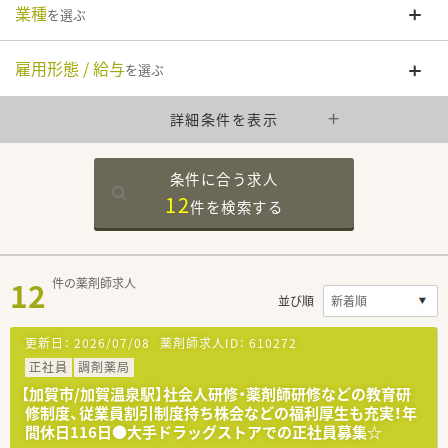
業種
を選ぶ
雇用形態 / 給与
を選ぶ
詳細条件を表示
条件に合う求人
12
件を
検索する
12
件の薬剤師求人
並び順
更新日：
2026/07/08
薬剤師求人ID：
610272
正社員
調剤薬局
【加賀市/加賀温泉駅】社会人研修・薬剤師研修などの教育研
修制度、従業員割引制度持ち株会などの福利厚生も充実！年
間休日116日●大手ドラッグストアでの正社員募集☆