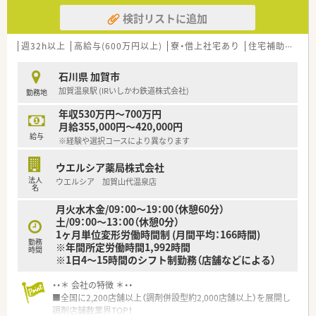
検討リストに追加
週32h以上
高給与(600万円以上)
寮・借上社宅あり
住宅補助(手当)あり
石川県 加賀市
加賀温泉駅 (IRいしかわ鉄道株式会社)
勤務地
年収530万円～700万円
月給355,000円～420,000円
給与
※経験や選択コースにより異なります
ウエルシア薬局株式会社
法人
ウエルシア 加賀山代温泉店
名
月火水木金/09：00～19：00（休憩60分）
土/09：00～13：00（休憩0分）
1ヶ月単位変形労働時間制 (月間平均：166時間)
勤務
※年間所定労働時間1,992時間
時間
※1日4～15時間のシフト制勤務（店舗などによる）
・・＊ 会社の特徴 ＊・・
■全国に2,200店舗以上（調剤併設型約2,000店舗以上）を展開し
調剤店舗数業界TOP！