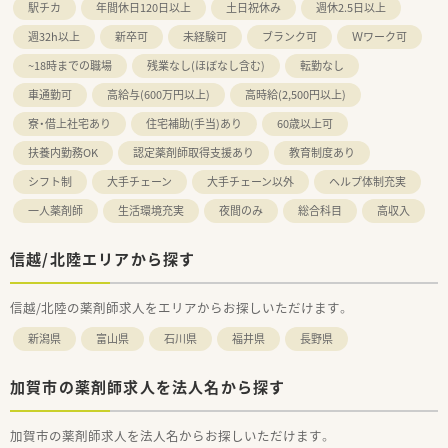
駅チカ
年間休日120日以上
土日祝休み
週休2.5日以上
週32h以上
新卒可
未経験可
ブランク可
Ｗワーク可
~18時までの職場
残業なし(ほぼなし含む)
転勤なし
車通勤可
高給与(600万円以上)
高時給(2,500円以上)
寮・借上社宅あり
住宅補助(手当)あり
60歳以上可
扶養内勤務OK
認定薬剤師取得支援あり
教育制度あり
シフト制
大手チェーン
大手チェーン以外
ヘルプ体制充実
一人薬剤師
生活環境充実
夜間のみ
総合科目
高収入
信越/北陸エリアから探す
信越/北陸の薬剤師求人をエリアからお探しいただけます。
新潟県
富山県
石川県
福井県
長野県
加賀市の薬剤師求人を法人名から探す
加賀市の薬剤師求人を法人名からお探しいただけます。