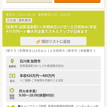
い方にもオススメです！
＜仕事とプライベートを両立可能◎＞
更新日：
2026/06/25
薬剤師求人ID：
169934
ワークライフバランスを大切にしている企業様です！
有給休暇取得促進施策を導入しており、連続休暇制度やアニバー
正社員
調剤薬局
サリー休暇・特別休暇などを設けておりますので、オン・オフのメ
【加賀市/加賀温泉駅】≪年間休日127日！/土日祝休み/年収
リハリを持ってご就業できる環境です！
470万円～≫●大手企業でスキルアップが出来ます
＜大手ならではの福利厚生も充実！＞
検討リストに追加
■従業員買物割引制度がございます。日用品もお得に購入でき
る嬉しい制度です♪
■処方せん調剤負担金補助制度もございます！
駅チカ
年間休日120日以上
土日祝休み
新卒可
未経験可
ブラン
■女性だけでなく男性の育児休暇も推進しております！子育てに
理解がある企業様です
石川県 加賀市
加賀温泉駅 (IRいしかわ鉄道株式会社)
勤務地
年収420万円～480万円
※ご経験・ご年齢等を考慮のうえ決定
給与
月火水木金/
9:00～18:00(休憩60分)
勤務
時間
■キャリアアップ研修、疾患別服薬指導研修、インターネット研