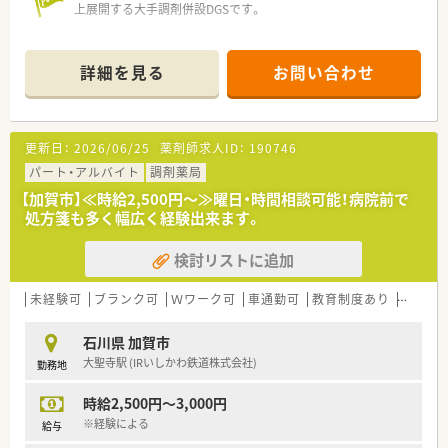
上展開する大手調剤併設DGSです。
詳細を見る
お問い合わせ
更新日：
2026/06/25
薬剤師求人ID：
190746
パート・アルバイト
調剤薬局
【加賀市】≪時給2,500円～≫曜日・時間相談可能！病院前で
処方箋も多く幅広く経験出来ます。
検討リストに追加
未経験可
ブランク可
Ｗワーク可
車通勤可
教育制度あり
大手チ
石川県 加賀市
大聖寺駅 (IRいしかわ鉄道株式会社)
勤務地
時給2,500円～3,000円
※経験による
給与