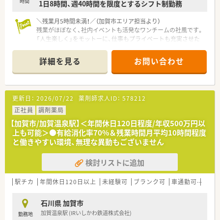
時間
1日8時間、週40時間を限度とするシフト制勤務
師としての成長を応援します。
＼残業月5時間未満！／（加賀市エリア担当より）
残業がほぼなく、社内イベントも活発なワンチームの社風です。
「人生楽しく」をモットーに、仕事もプライベートも充実させた
い方にぴったりの環境ですよ。
＊------------------------------------------＊
詳細を見る
お問い合わせ
【店舗情報と応需状況について】
■加賀温泉駅から車で10分ほどの場所にあり、マイカー通勤が
便利です。
■主に内科や眼科の処方箋を1日あたり70枚から80枚ほど応需
更新日：
2026/07/22
薬剤師求人ID：
578212
しており、専門的な知識を深められる環境です。
■外来業務に加えて居宅や施設への在宅医療にも積極的に取り
正社員
調剤薬局
組んでおり、地域医療に深く貢献できる職場です。
【加賀市/加賀温泉駅】＜年間休日120日程度/年収500万円以
上も可能＞●有給消化率70%＆残業時間月平均10時間程度
【法人特徴について】
と働きやすい環境、無理な異動もございません
■大手ドラッグストアの調剤部門立ち上げに携わり、約30年の
経験を持つ社長が設立した法人です。
検討リストに追加
■「人生楽しく」をモットーに掲げており、社内イベントを通じ
てスタッフ同士の非常に良い輪が作られています。
■石川県内で複数店舗を展開し、地域包括ケアシステムを支える
駅チカ
年間休日120日以上
未経験可
ブランク可
車通勤可
高給与
薬局として地域医療に貢献しています。
石川県 加賀市
【想定されるモデル年収】
加賀温泉駅 (IRいしかわ鉄道株式会社)
勤務地
■これまでのご経験をしっかりと考慮し、入社時から年収600万