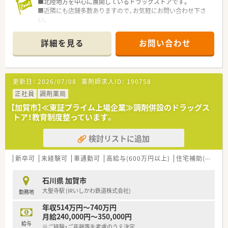
■北陸地方を中心に展開しているドラッグストアです。
■近隣にも店舗多数ありますので、お気軽にお問い合わせ下さ
い。
■東証プライム上場の企業です。
詳細を見る
お問い合わせ
更新日：
2026/07/08
薬剤師求人ID：
190758
正社員
調剤薬局
【加賀市】≪東証プライム上場企業≫調剤併設のドラッグス
トア！教育制度整っています。
検討リストに追加
新卒可
未経験可
車通勤可
高給与(600万円以上)
住宅補助(手当)あり
石川県 加賀市
大聖寺駅 (IRいしかわ鉄道株式会社)
勤務地
年収514万円～740万円
月給240,000円～350,000円
給与
※ご経験・ご年齢等を考慮のうえ決定