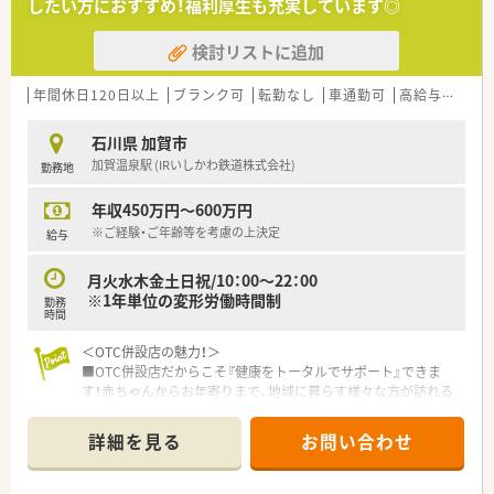
したい方におすすめ！福利厚生も充実しています◎
検討リストに追加
年間休日120日以上
ブランク可
転勤なし
車通勤可
高給与(600万円以上)
石川県 加賀市
加賀温泉駅 (IRいしかわ鉄道株式会社)
勤務地
年収450万円～600万円
※ご経験・ご年齢等を考慮の上決定
給与
月火水木金土日祝/10：00～22：00
※1年単位の変形労働時間制
勤務
時間
＜OTC併設店の魅力！＞
■OTC併設店だからこそ『健康をトータルでサポート』できま
す！赤ちゃんからお年寄りまで、地域に暮らす様々な方が訪れる
場所なので、健康相談を通じて、カウンセリング力を身につけら
れる環境です。
詳細を見る
お問い合わせ
■年中無休の店舗です。大型スーパーの中に入っているので、休
憩中やお仕事終わりにお買い物もできます♪