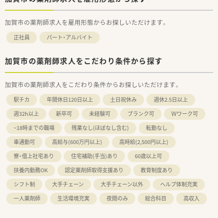
加賀市の薬剤師求人を雇用形態からお探しいただけます。
正社員
パート・アルバイト
加賀市の薬剤師求人をこだわり条件から探す
加賀市の薬剤師求人をこだわり条件からお探しいただけます。
駅チカ
年間休日120日以上
土日祝休み
週休2.5日以上
週32h以上
新卒可
未経験可
ブランク可
Ｗワーク可
~18時までの職場
残業なし(ほぼなし含む)
転勤なし
車通勤可
高給与(600万円以上)
高時給(2,500円以上)
寮・借上社宅あり
住宅補助(手当)あり
60歳以上可
扶養内勤務OK
認定薬剤師取得支援あり
教育制度あり
シフト制
大手チェーン
大手チェーン以外
ヘルプ体制充実
一人薬剤師
生活環境充実
夜間のみ
総合科目
高収入