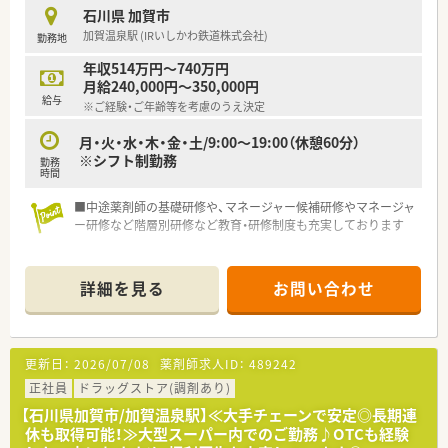
石川県 加賀市
加賀温泉駅 (IRいしかわ鉄道株式会社)
勤務地
年収514万円～740万円
月給240,000円～350,000円
給与
※ご経験・ご年齢等を考慮のうえ決定
月・火・水・木・金・土/9:00～19:00（休憩60分）
※シフト制勤務
勤務
時間
■中途薬剤師の基礎研修や、マネージャー候補研修やマネージャ
ー研修など階層別研修など教育・研修制度も充実しております
詳細を見る
お問い合わせ
更新日：
2026/07/08
薬剤師求人ID：
489242
正社員
ドラッグストア(調剤あり)
【石川県加賀市/加賀温泉駅】≪大手チェーンで安定◎長期連
休も取得可能！≫大型スーパー内でのご勤務♪OTCも経験