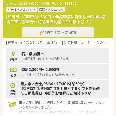
更新日：
2026/06/25
薬剤師求人ID：
181119
パート・アルバイト
病院・クリニック
【加賀市】＜高時給2,500円＞●認知症に特化した精神科病
院です！勤務曜日・時間等お気軽にご相談下さい◎
検討リストに追加
残業なし(ほぼなし含む)
車通勤可
シフト制
大手チェーン以外
~1
石川県 加賀市
加賀温泉駅 (IRいしかわ鉄道株式会社)
勤務地
時給2,300円～2,500円
※ご経験・ご勤務条件等を考慮のうえ決定
給与
月火水木金土/08:30～17:30（休憩60分）
※1日8時間、週40時間を上限とするシフト制勤務
勤務
※ご勤務曜日・時間等お気軽にご相談下さい
時間
■認知症に特化した病院のため、服薬指導は無く、混注・ミキシ
ング業務もありません。
■高時給！病院では大変希少な時給2,500円でお迎えいたしま