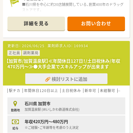
■石川県を中心に約20店舗展開している、創業400年のドラッグ
ストアです。
■地域で一番身近な 医療従事者として、お薬のことだけでなく、
幅広く健康に関する相談にも応じています。
詳細を見る
お問い合わせ
■役職関係なく意見が言い安い社風で、なによりも社員の「こう
したい、あれをやってみたい」を大切にされております。
＜ 店舗情報 ＞
更新日：
2026/06/25
薬剤師求人ID：
169934
■加賀温泉駅前のショッピングモール内に位置しております！就
業終わりに用事を済ますことも可能です♪
正社員
調剤薬局
■面対応をメインに、様々な処方箋が来る店舗です。幅広い処方
【加賀市/加賀温泉駅】≪年間休日127日！/土日祝休み/年収
箋が経験できます
470万円～≫●大手企業でスキルアップが出来ます
■枚数は1日30～40枚程度です◎
■こちらの薬局は調剤併設の店舗ですので、OTCだけでなく調剤
検討リストに追加
の勉強も出来ます。
＜ 福利厚生も充実 ＞
駅チカ
年間休日120日以上
土日祝休み
新卒可
未経験可
ブラン
■ご家族を扶養に入れている方は家族手当がございます
■住宅が世帯主の方は住宅手当がｇぞあいます
石川県 加賀市
■全従業員様対象で社員割引制度がございます
加賀温泉駅 (IRいしかわ鉄道株式会社)
勤務地
年収420万円～480万円
※ご経験・ご年齢等を考慮のうえ決定
給与