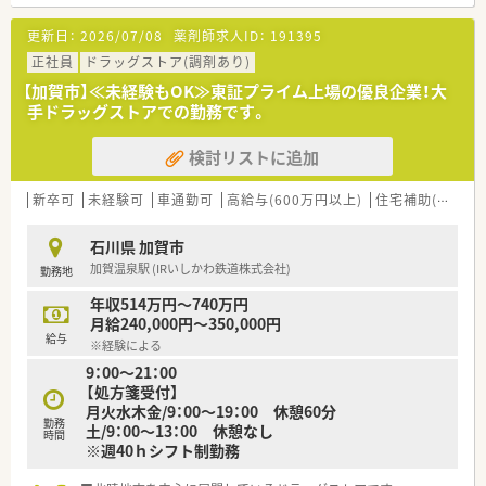
■職種や職域に合わせ、豊富な社内研修や外部組織と連携した研
修を用意されています
更新日：
2026/07/08
薬剤師求人ID：
191395
■薬剤師が中心の会社だからこそ活躍できるキャリアパスが多
種多様に用意されています。
正社員
ドラッグストア(調剤あり)
■店舗拡大に伴い、エリアマネジャーや営業部長等のマネジメン
【加賀市】≪未経験もOK≫東証プライム上場の優良企業！大
トのポジションも増えます。
手ドラッグストアでの勤務です。
■在宅や教育等の専門性を活かせるスペシャリストを目指すこ
とも可能です。
検討リストに追加
■その他にも、管理部門や商品部門等の本社スタッフなど活動領
域は多種多様です。
■在宅実施店舗は年々増加しており、在宅医療へもしっかりと関
新卒可
未経験可
車通勤可
高給与(600万円以上)
住宅補助(手当)あり
わる事ができます。
■育児休暇は3歳まで取得が可能で、時短制度は小学5年生まで
石川県 加賀市
時短勤務ができるよう変更予定です。
加賀温泉駅 (IRいしかわ鉄道株式会社)
勤務地
■年間休日が120日とワークライフバランスが整っています
■日用品から常備薬まで、従業員割引制度など嬉しいメリットも
年収514万円～740万円
たくさんあります！
月給240,000円～350,000円
給与
※経験による
9：00～21：00
【処方箋受付】
月火水木金/9：00～19：00 休憩60分
勤務
土/9：00～13：00 休憩なし
時間
※週40ｈシフト制勤務