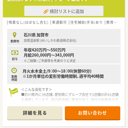
検討リストに追加
残業なし(ほぼなし含む)
車通勤可
住宅補助(手当)あり
教育制度あり
石川県 加賀市
加賀温泉駅 (IRいしかわ鉄道株式会社)
勤務地
年収420万円～550万円
月給260,000円～343,000円
給与
※ご経験・ご年齢等を考慮のうえ決定
月火水木金土/9：00～18：00(休憩60分)
※1か月単位の変形労働時間制、週平均40時間
勤務
時間
＜こんな会社です＞
■石川県内に39店舗、愛知県にグループ会社で2店舗の計41店舗
を展開しています。県内各地域に薬局があり、県内の転勤者の方
でも退職することなく長く働ける環境です。
■薬局としての機能だけではなく、サプリメントやカフェなども
詳細を見る
お問い合わせ
作っています。
＜店舗特徴＞
■カフェのようなおしゃれな薬局です。