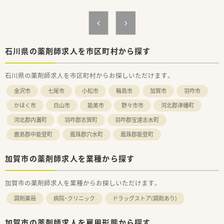
■門前病院からの処方をメインに応需しており、幅広い処方を扱
えます。
＜福利厚生＞
■初年度有給20日の付与があり、平均取得日数も14日になって
おりメリハリをつけてご勤務いただけます。
■調剤室の機械化を積極的に進めており、設備も充実していま
石川県の薬剤師求人を市区町村から探す
す。
石川県の薬剤師求人を市区町村からお探しいただけます。
金沢市
七尾市
小松市
輪島市
加賀市
羽咋市
かほく市
白山市
能美市
野々市市
河北郡津幡町
河北郡内灘町
羽咋郡志賀町
羽咋郡宝達志水町
鹿島郡中能登町
鳳珠郡穴水町
鳳珠郡能登町
加賀市の薬剤師求人を業種から探す
加賀市の薬剤師求人を業種からお探しいただけます。
調剤薬局
病院・クリニック
ドラッグストア(調剤あり)
加賀市の薬剤師求人を雇用形態から探す