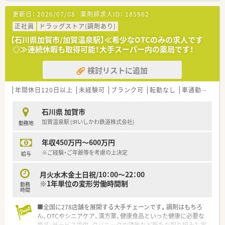
＜プライベートも充実できる環境です＞
更新日：
2026/07/08
薬剤師求人ID：
185962
年間休日は120～125日ございます！長期連休もほぼ全員が取得
しており、最大20日間（1～4回分割）の取得が可能！プライベート
正社員
ドラッグストア(調剤あり)
な時間を十分に確保できます。
【石川県加賀市/加賀温泉駅】≪希少なOTCのみの求人です
◎≫連続休暇も取得可能！大手スーパー内の薬局です！
＜育児サポート体制も整っています＞
育児休業は最大3年間の取得が可能です！育児休職からの復帰率
検討リストに追加
は「98.6％」と高水準！
育児時短勤務は、最大3時間の時間短縮する事ができ、お子様が
小学校卒業する迄取得が可能です。
年間休日120日以上
未経験可
ブランク可
転勤なし
車通勤可
高給
石川県 加賀市
加賀温泉駅 (IRいしかわ鉄道株式会社)
勤務地
年収450万円～600万円
※ご経験・ご年齢等を考慮の上決定
給与
月火水木金土日祝/10：00～22：00
※1年単位の変形労働時間制
勤務
時間
■全国に278店舗を展開する大手チェーンです。調剤はもちろ
ん、OTCやシニアケア、漢方薬、健康食品といった健康に必要な