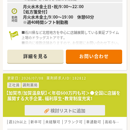
月火水木金土日・祝/9：00～22：00
【処方箋受付】
月火水木金土/9：00～19：00 休憩60分
勤務
時間
※週40時間シフト制勤務
■石川県など北陸地方を中心に店舗展開している東証プライム
上場のドラッグストアです。
■県内に複数店舗ありますので、お気軽にお問い合わせ下さい。
詳細を見る
お問い合わせ
更新日：
2026/07/08
薬剤師求人ID：
182812
正社員
調剤薬局
【加賀市/加賀温泉駅】＜年収600万円も可＞●全国に店舗を
展開する大手企業、福利厚生・教育制度充実！
検討リストに追加
週32h以上
新卒可
未経験可
ブランク可
車通勤可
高給与(600万円以上)