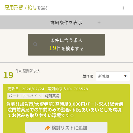
雇用形態 / 給与
を選ぶ
詳細条件を表示
条件に合う求人
19
件を
検索する
19
件の薬剤師求人
並び順
更新日：
2026/07/24
薬剤師求人ID：
705528
パート・アルバイト
調剤薬局
急募！【加賀市/大聖寺前】高時給3,000円パート求人！総合病
院門前薬局での午前のみの勤務、和気あいあいとした環境
でお休みも取りやすい環境です☆
検討リストに追加