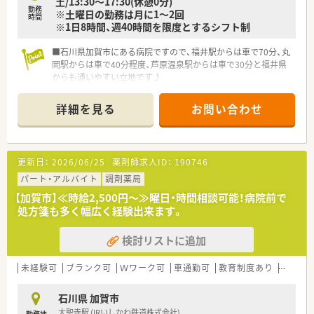
土/13:30～17:30(休憩0分)
勤務
※土曜日の勤務は月に1～2回
時間
※1日8時間、週40時間を限度とするシフト制
■石川県加賀市にある病院ですので、福井駅からは車で70分、丸
岡駅からは車で40分程度、芦原温泉駅からは車で30分と福井県
からも通いやすい立地です♪
詳細を見る
お問い合わせ
更新日：
2026/06/25
薬剤師求人ID：
190746
パート・アルバイト
調剤薬局
【加賀市】≪時給2,500円～≫曜日・時間相談可能！病院前で
処方箋も多く幅広く経験出来ます。
検討リストに追加
未経験可
ブランク可
Ｗワーク可
車通勤可
教育制度あり
大手チ
石川県 加賀市
大聖寺駅 (IRいしかわ鉄道株式会社)
勤務地