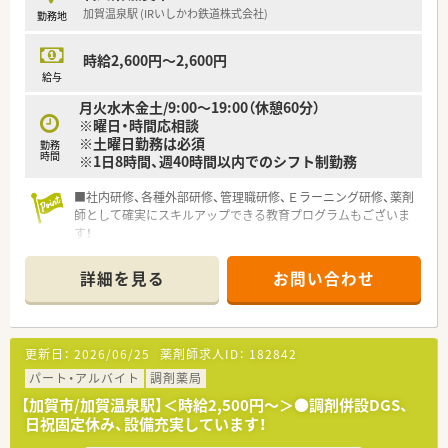
加賀温泉駅 (IRいしかわ鉄道株式会社)
勤務地
時給2,600円～2,600円
給与
月火水木金土/9:00～19:00（休憩60分）
※曜日・時間応相談
※土曜日勤務は必須
勤務
時間
※1日8時間、週40時間以内でのシフト制勤務
■社内研修、各種外部研修、管理職研修、Ｅラーニング研修、薬剤
師として確実にスキルアップできる教育プログラムもございま
す！
詳細を見る
お問い合わせ
更新日：
2026/06/25
薬剤師求人ID：
182842
パート・アルバイト
調剤薬局
【加賀市/加賀温泉駅】＜時給2,500円～＞●調剤併設DGS、
日祝固定休み、設備充実しています！