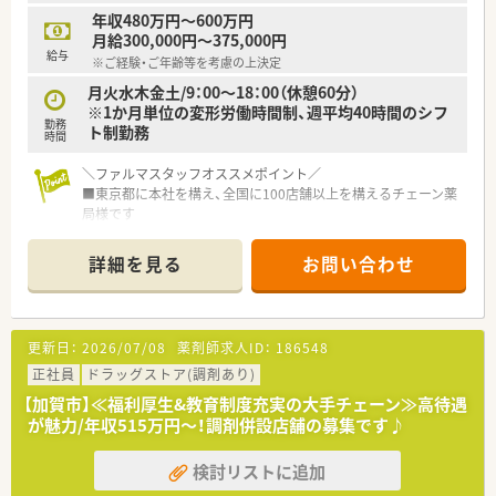
円から700万円の間で条件が決定します。
年収480万円～600万円
■残業は月5時間未満とほぼありませんが、固定残業代として支
月給300,000円～375,000円
給される場合もあり安定した収入を得られます。
給与
※ご経験・ご年齢等を考慮の上決定
■地域包括ケアシステムを支える薬局として、多職種と連携しな
がらやりがいを持って日々の業務に臨めます。
月火水木金土/9：00～18：00（休憩60分）
※1か月単位の変形労働時間制、週平均40時間のシフ
勤務
【こんな方にオススメ】
ト制勤務
時間
■これまでの経験を活かして年収600万円から700万円の高収入
を得ながら、残業なしで働きたい方に最適です。
＼ファルマスタッフオススメポイント／
■チームワークを大切にし、社内イベントなども楽しみながら人
■東京都に本社を構え、全国に100店舗以上を構えるチェーン薬
間関係の良い職場で長く勤務したい方にお勧めです。
局様です
■外来業務だけでなく、居宅や施設への在宅医療にも積極的に関
■年間休日120日程度＋有給消化率は71%と高め！男性の育休取
わり、薬剤師としての幅を広げたい方にぴったりです。
得実績もございます
詳細を見る
お問い合わせ
■退職金制度や社員旅行、各種保険完備など福利厚生も整えられ
ています
更新日：
2026/07/08
薬剤師求人ID：
186548
正社員
ドラッグストア(調剤あり)
【加賀市】≪福利厚生&教育制度充実の大手チェーン≫高待遇
が魅力/年収515万円～！調剤併設店舗の募集です♪
検討リストに追加