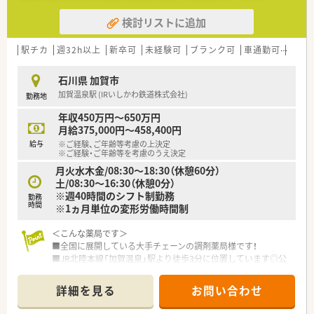
検討リストに追加
駅チカ
週32h以上
新卒可
未経験可
ブランク可
車通勤可
高給与
石川県 加賀市
加賀温泉駅 (IRいしかわ鉄道株式会社)
勤務地
年収450万円～650万円
月給375,000円～458,400円
給与
※ご経験、ご年齢等考慮の上決定
※ご経験・ご年齢等を考慮のうえ決定
月火水木金/08:30～18:30（休憩60分）
土/08:30～16:30（休憩0分）
※週40時間のシフト制勤務
勤務
時間
※1ヵ月単位の変形労働時間制
＜こんな薬局です＞
■全国に展開している大手チェーンの調剤薬局様です！
■JR北陸本線「加賀温泉」駅より徒歩3分に位置しています◎公
共交通機関で通勤できます！
■総合科目の処方箋をメインに応需しています！幅広い処方箋に
詳細を見る
お問い合わせ
対応できます◎ＯＴＣ販売も行っているため、ＯＴＣに携わりた
い方にもオススメです！