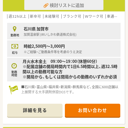
検討リストに追加
週32h以上
新卒可
未経験可
ブランク可
Ｗワーク可
車通勤可
石川県 加賀市
加賀温泉駅 (IRいしかわ鉄道株式会社)
勤務地
時給2,500円～3,000円
※ご経験・ご勤務条件等を考慮のうえ決定
給与
月火水木金土 09：00～19：00（休憩60分）
※配属店舗の開局時間内で1日6.5時間以上、週32.5時
間以上の勤務可能な方
勤務
時間
※開局から、もしくは閉局からの勤務のいずれか必須
■石川県・富山県・福井県・新潟県・群馬県など、全国に600店舗以
上展開する大手調剤併設DGSです。
詳細を見る
お問い合わせ