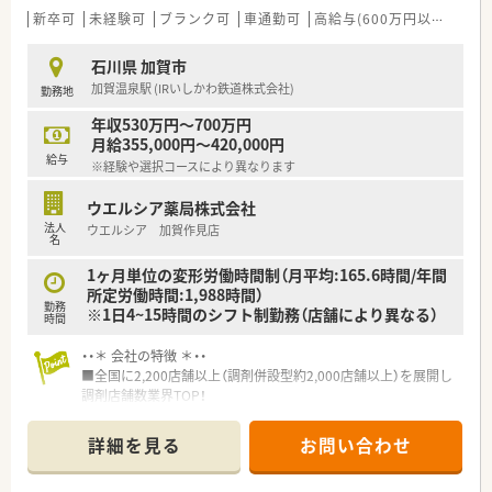
新卒可
未経験可
ブランク可
車通勤可
高給与(600万円以上)
寮・
石川県 加賀市
加賀温泉駅 (IRいしかわ鉄道株式会社)
勤務地
年収530万円～700万円
月給355,000円～420,000円
給与
※経験や選択コースにより異なります
ウエルシア薬局株式会社
法人
ウエルシア 加賀作見店
名
1ヶ月単位の変形労働時間制（月平均:165.6時間/年間
所定労働時間:1,988時間）
勤務
※1日4~15時間のシフト制勤務（店舗により異なる）
時間
・・＊ 会社の特徴 ＊・・
■全国に2,200店舗以上（調剤併設型約2,000店舗以上）を展開し
調剤店舗数業界TOP！
■店舗拡大に伴いキャリアアップできるポジションが多数あり！
頑張り次第で高給与も可能！
詳細を見る
お問い合わせ
■経験や勤務コースによりますが、経験の少ない方でも500万前
半スタートと業界TOP水準！