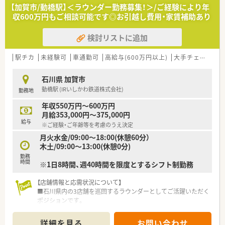
【加賀市/動橋駅】＜ラウンダー勤務募集！＞/ご経験により年
収600万円もご相談可能です◎お引越し費用・家賃補助あり
検討リストに追加
駅チカ
未経験可
車通勤可
高給与(600万円以上)
大手チェーン以外
石川県 加賀市
動橋駅 (IRいしかわ鉄道株式会社)
勤務地
年収550万円～600万円
月給353,000円～375,000円
給与
※ご経験・ご年齢等を考慮のうえ決定
月火水金/09:00～18:00(休憩60分）
木土/09:00～13:00(休憩0分)
勤務
時間
※1日8時間、週40時間を限度とするシフト制勤務
【店舗情報と応需状況について】
■石川県内の3店舗を巡回するラウンダーとしてご活躍いただく
ポジションです。
■主な勤務先は内科や小児科など複数科目を応需し、1日の処方
箋は40～50枚です。
詳細を見る
お問い合わせ