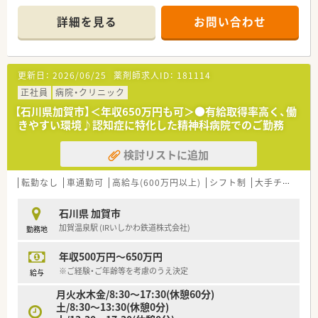
す。
■残業もなく、メリハリをもってご勤務頂けます♪
詳細を見る
お問い合わせ
■全国に医療機関を展開しているグループが運営していますの
で、経営状況も安定しています。
■外来は院外に出しており、入院患者様と老健の患者様の調剤等
がメインの業務となります。
更新日：
2026/06/25
薬剤師求人ID：
181114
正社員
病院・クリニック
【石川県加賀市】＜年収650万円も可＞●有給取得率高く、働
きやすい環境♪認知症に特化した精神科病院でのご勤務
検討リストに追加
転勤なし
車通勤可
高給与(600万円以上)
シフト制
大手チェーン以外
石川県 加賀市
加賀温泉駅 (IRいしかわ鉄道株式会社)
勤務地
年収500万円～650万円
※ご経験・ご年齢等を考慮のうえ決定
給与
月火水木金/8:30～17:30(休憩60分)
土/8:30～13:30(休憩0分)