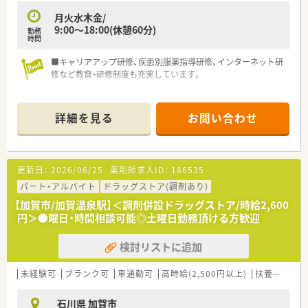
月火水木金/
9:00～18:00(休憩60分)
勤務
時間
■キャリアアップ研修、疾患別服薬指導研修、インターネット研
修など教育・研修制度も充実しています。
詳細を見る
お問い合わせ
更新日：
2026/06/25
薬剤師求人ID：
186535
パート・アルバイト
ドラッグストア(調剤あり)
【加賀市/加賀温泉駅】＜調剤併設ドラッグストア/時給2,600
円＞●曜日・時間相談可能◎土曜日勤務頂ける方歓迎
検討リストに追加
未経験可
ブランク可
車通勤可
高時給(2,500円以上)
扶養内勤務OK
石川県 加賀市