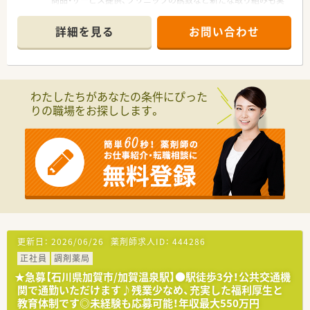
商品・サービス提供、クリニックの誘致など新たな取り組みも実
施しています。
詳細を見る
お問い合わせ
＜希少なOTC販売スタッフの募集です！＞
■未経験の方も相談可能ですので、お気軽にお問合せください◎
■年中無休の店舗です。大型スーパーの中に入っているので、休
憩中やお仕事終わりにお買い物もできます♪
わたしたちがあなたの条件にぴった
＜お休みもしっかり取得できます！＞
りの職場をお探しします。
■最大20日間（1～4回分割）の長期連休の取得が可能となり、ほ
ぼ全員が取得をしています。
■長期連休制度もあり、年間休日が120～125日あるのでプライ
ベートな時間を十分に確保できます。
更新日：
2026/06/26
薬剤師求人ID：
444286
正社員
調剤薬局
★急募【石川県加賀市/加賀温泉駅】●駅徒歩3分！公共交通機
関で通勤いただけます♪残業少なめ、充実した福利厚生と
教育体制です◎未経験も応募可能！年収最大550万円