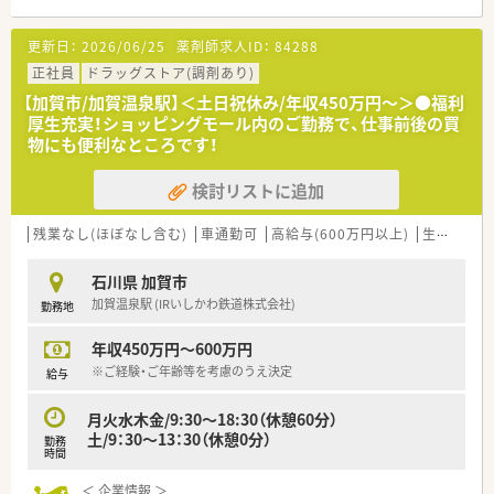
＜仕事とプライベートを両立可能◎＞
更新日：
2026/06/25
薬剤師求人ID：
84288
ワークライフバランスを大切にしている企業様です！
有給休暇取得促進施策を導入しており、連続休暇制度やアニバー
正社員
ドラッグストア(調剤あり)
サリー休暇・特別休暇などを設けておりますので、オン・オフのメ
【加賀市/加賀温泉駅】＜土日祝休み/年収450万円～＞●福利
リハリを持ってご就業できる環境です！
厚生充実！ショッピングモール内のご勤務で、仕事前後の買
物にも便利なところです！
＜大手ならではの福利厚生も充実！＞
■従業員買物割引制度がございます。日用品もお得に購入でき
検討リストに追加
る嬉しい制度です♪
■処方せん調剤負担金補助制度もございます！
■女性だけでなく男性の育児休暇も推進しております！子育てに
残業なし(ほぼなし含む)
車通勤可
高給与(600万円以上)
生活環境充実
理解がある企業様です
石川県 加賀市
加賀温泉駅 (IRいしかわ鉄道株式会社)
勤務地
年収450万円～600万円
※ご経験・ご年齢等を考慮のうえ決定
給与
月火水木金/9:30～18:30（休憩60分）
土/9：30～13：30（休憩0分）
勤務
時間
＜ 企業情報 ＞