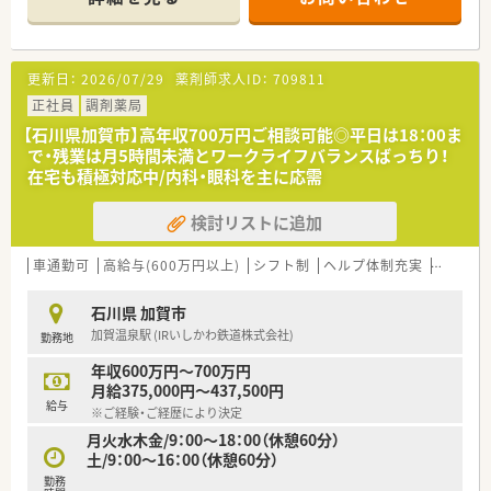
■各店舗とも地域に根差しており、落ち着いた環境で業務に取り
組むことができます。
【法人特徴について】
更新日：
2026/07/29
薬剤師求人ID：
709811
■石川県、福井県、滋賀県に合計8店舗の調剤薬局を地場に根差
して展開しています。
正社員
調剤薬局
■各店舗がそれぞれの地域で信頼関係を築いており、門前のクリ
【石川県加賀市】高年収700万円ご相談可能◎平日は18：00ま
ニックとも関係は良好です。
で・残業は月5時間未満とワークライフバランスばっちり！
■店舗間の距離があるため、各店舗の独立性が高く、和気あいあ
在宅も積極対応中/内科・眼科を主に応需
いとした雰囲気です。
検討リストに追加
【求人情報について】
■ラウンダーとしてのご経験やスキルを評価し、年収550万円か
ら600万円を提示します。
車通勤可
高給与(600万円以上)
シフト制
ヘルプ体制充実
高収入
■遠方から転居される方には、引越し費用と家賃（上限7万円）を
全額補助いたします。
石川県 加賀市
■休日は日曜・祝日に加え、平日に半日休みが2回あり、プライベ
加賀温泉駅 (IRいしかわ鉄道株式会社)
勤務地
ートも確保できます。
年収600万円～700万円
【こんな取り組みをしています】
月給375,000円～437,500円
■Uターン・Iターン希望者を歓迎しており、住居に関する手厚い
給与
※ご経験・ご経歴により決定
サポート体制を整えています。
月火水木金/9：00～18：00（休憩60分）
■地域の薬剤師会に加入しており、最新の医療情報を得たり研修
土/9：00～16：00（休憩60分）
に参加する機会があります。
■ラウンダー勤務を通じて多様な経験を積む機会を提供し、薬剤
勤務