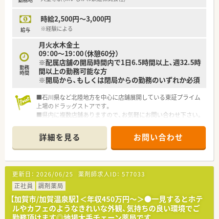
時給2,500円～3,000円
※経験による
給与
月火水木金土
09：00～19：00（休憩60分）
※配属店舗の開局時間内で1日6.5時間以上、週32.5時
勤務
間以上の勤務可能な方
時間
※開局から、もしくは閉局からの勤務のいずれか必須
■石川県など北陸地方を中心に店舗展開している東証プライム
上場のドラッグストアです。
■県内に複数店舗ありますので、お気軽にお問い合わせ下さい。
■研修制度やサポート体制が整っていますので、
未経験の方やブランクのある方でも安心して就業いただけま
詳細を見る
お問い合わせ
す。
更新日：
2026/06/25
薬剤師求人ID：
577033
正社員
調剤薬局
【加賀市/加賀温泉駅】＜年収450万円～＞●一見するとホテ
ルやカフェのようなきれいな外観、気持ちの良い環境でご
勤務頂けます◎地場大手チェーン薬局です