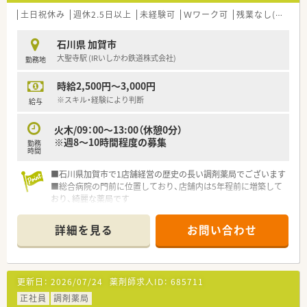
土日祝休み
週休2.5日以上
未経験可
Ｗワーク可
残業なし(ほぼなし含む)
石川県 加賀市
大聖寺駅 (IRいしかわ鉄道株式会社)
勤務地
時給2,500円～3,000円
※スキル・経験により判断
給与
火木/09：00～13:00（休憩0分）
※週8～10時間程度の募集
勤務
時間
■石川県加賀市で1店舗経営の歴史の長い調剤薬局でございます
■総合病院の門前に位置しており、店舗内は5年程前に増築して
おり、綺麗な薬局です
■薬剤師2人、調剤補助2名で構成されており、急なお休み等も柔
軟にサポート頂ける環境です
詳細を見る
お問い合わせ
更新日：
2026/07/24
薬剤師求人ID：
685711
正社員
調剤薬局