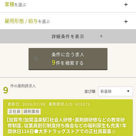
業種
を選ぶ
雇用形態 / 給与
を選ぶ
詳細条件を表示
条件に合う求人
9
件を
検索する
9
件の薬剤師求人
並び順
更新日：
2026/07/08
薬剤師求人ID：
610272
正社員
調剤薬局
【加賀市/加賀温泉駅】社会人研修・薬剤師研修などの教育研
修制度、従業員割引制度持ち株会などの福利厚生も充実！年
間休日116日●大手ドラッグストアでの正社員募集☆