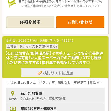
■中途薬剤師の基礎研修や、マネージャー候補研修やマネージャ
ー研修など階層別研修など教育・研修制度も充実しております
詳細を見る
お問い合わせ
更新日：
2026/07/08
薬剤師求人ID：
489242
正社員
ドラッグストア(調剤あり)
【石川県加賀市/加賀温泉駅】≪大手チェーンで安定◎長期連
休も取得可能！≫大型スーパー内でのご勤務♪OTCも経験
したい方におすすめ！福利厚生も充実しています◎
検討リストに追加
年間休日120日以上
ブランク可
転勤なし
車通勤可
高給与(600万円以上)
石川県 加賀市
加賀温泉駅 (IRいしかわ鉄道株式会社)
勤務地
年収450万円～600万円