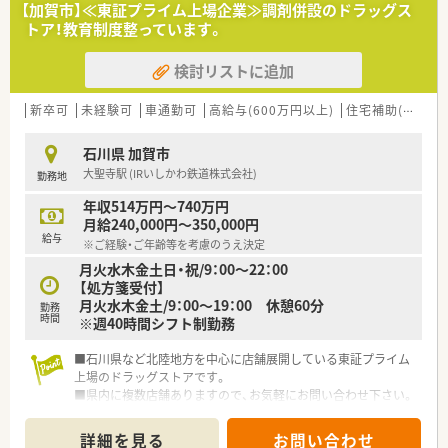
【加賀市】≪東証プライム上場企業≫調剤併設のドラッグス
トア！教育制度整っています。
検討リストに追加
新卒可
未経験可
車通勤可
高給与(600万円以上)
住宅補助(手当)あり
石川県 加賀市
大聖寺駅 (IRいしかわ鉄道株式会社)
勤務地
年収514万円～740万円
月給240,000円～350,000円
給与
※ご経験・ご年齢等を考慮のうえ決定
月火水木金土日・祝/9：00～22：00
【処方箋受付】
月火水木金土/9：00～19：00 休憩60分
勤務
時間
※週40時間シフト制勤務
■石川県など北陸地方を中心に店舗展開している東証プライム
上場のドラッグストアです。
■県内に複数店舗ありますので、お気軽にお問い合わせ下さい。
詳細を見る
お問い合わせ