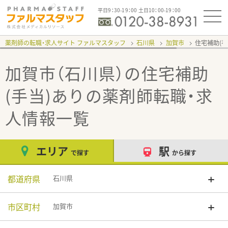
平日9：30-19：00 土日10：00-19：00
薬剤師の転職・求人サイト ファルマスタッフ
石川県
加賀市
住宅補助(手
加賀市（石川県）の住宅補助
(手当)あり
の薬剤師転職・求
人情報一覧
エリア
駅
で探す
から探す
都道府県
石川県
市区町村
加賀市