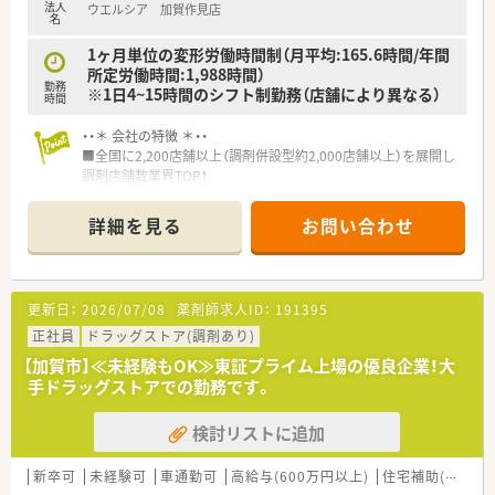
法人
ウエルシア 加賀作見店
名
1ヶ月単位の変形労働時間制（月平均:165.6時間/年間
所定労働時間:1,988時間）
勤務
※1日4~15時間のシフト制勤務（店舗により異なる）
時間
・・＊ 会社の特徴 ＊・・
■全国に2,200店舗以上（調剤併設型約2,000店舗以上）を展開し
調剤店舗数業界TOP！
■店舗拡大に伴いキャリアアップできるポジションが多数あり！
頑張り次第で高給与も可能！
詳細を見る
お問い合わせ
■経験や勤務コースによりますが、経験の少ない方でも500万前
半スタートと業界TOP水準！
■職種や職域に合わせ、豊富な社内研修や外部組織と連携した研
修を用意されています
更新日：
2026/07/08
薬剤師求人ID：
191395
■薬剤師が中心の会社だからこそ活躍できるキャリアパスが多
種多様に用意されています。
正社員
ドラッグストア(調剤あり)
■店舗拡大に伴い、エリアマネジャーや営業部長等のマネジメン
【加賀市】≪未経験もOK≫東証プライム上場の優良企業！大
トのポジションも増えます。
手ドラッグストアでの勤務です。
■在宅や教育等の専門性を活かせるスペシャリストを目指すこ
とも可能です。
検討リストに追加
■その他にも、管理部門や商品部門等の本社スタッフなど活動領
域は多種多様です。
■在宅実施店舗は年々増加しており、在宅医療へもしっかりと関
新卒可
未経験可
車通勤可
高給与(600万円以上)
住宅補助(手当)あり
わる事ができます。