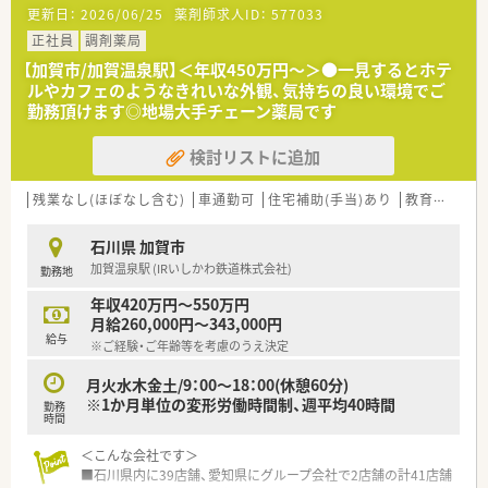
更新日：
2026/06/25
薬剤師求人ID：
577033
正社員
調剤薬局
【加賀市/加賀温泉駅】＜年収450万円～＞●一見するとホテ
ルやカフェのようなきれいな外観、気持ちの良い環境でご
勤務頂けます◎地場大手チェーン薬局です
検討リストに追加
残業なし(ほぼなし含む)
車通勤可
住宅補助(手当)あり
教育制度あり
石川県 加賀市
加賀温泉駅 (IRいしかわ鉄道株式会社)
勤務地
年収420万円～550万円
月給260,000円～343,000円
給与
※ご経験・ご年齢等を考慮のうえ決定
月火水木金土/9：00～18：00(休憩60分)
※1か月単位の変形労働時間制、週平均40時間
勤務
時間
＜こんな会社です＞
■石川県内に39店舗、愛知県にグループ会社で2店舗の計41店舗