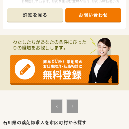
を展開しています。県内各地域に薬局があり、県内の転勤者の方
でも退職することなく長く働ける環境です。
■薬局としての機能だけではなく、サプリメントやカフェなども
詳細を見る
お問い合わせ
作っています。
＜店舗特徴＞
■カフェのようなおしゃれな薬局です。
■門前病院からの処方をメインに応需しており、幅広い処方を扱
えます。
わたしたちがあなたの条件にぴった
＜福利厚生＞
りの職場をお探しします。
■初年度有給20日の付与があり、平均取得日数も14日になって
おりメリハリをつけてご勤務いただけます。
■調剤室の機械化を積極的に進めており、設備も充実していま
す。
石川県の薬剤師求人を市区町村から探す