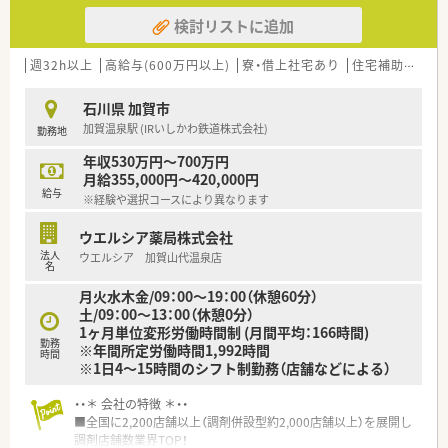
検討リストに追加
週32h以上
高給与(600万円以上)
寮・借上社宅あり
住宅補助(手当)あり
石川県 加賀市
加賀温泉駅 (IRいしかわ鉄道株式会社)
勤務地
年収530万円～700万円
月給355,000円～420,000円
給与
※経験や選択コースにより異なります
ウエルシア薬局株式会社
法人
ウエルシア 加賀山代温泉店
名
月火水木金/09：00～19：00（休憩60分）
土/09：00～13：00（休憩0分）
1ヶ月単位変形労働時間制 (月間平均：166時間)
勤務
※年間所定労働時間1,992時間
時間
※1日4～15時間のシフト制勤務（店舗などによる）
・・＊ 会社の特徴 ＊・・
■全国に2,200店舗以上（調剤併設型約2,000店舗以上）を展開し
調剤店舗数業界TOP！