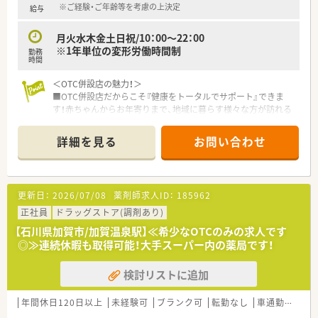
※ご経験・ご年齢等を考慮の上決定
給与
月火水木金土日祝/10：00～22：00
※1年単位の変形労働時間制
勤務
時間
＜OTC併設店の魅力！＞
■OTC併設店だからこそ『健康をトータルでサポート』できま
す！赤ちゃんからお年寄りまで、地域に暮らす様々な方が訪れる
場所なので、健康相談を通じて、カウンセリング力を身につけら
れる環境です。
詳細を見る
お問い合わせ
■年中無休の店舗です。大型スーパーの中に入っているので、休
憩中やお仕事終わりにお買い物もできます♪
＜プライベートも充実できる環境です＞
更新日：
2026/07/08
薬剤師求人ID：
185962
年間休日は120～125日ございます！長期連休もほぼ全員が取得
しており、最大20日間（1～4回分割）の取得が可能！プライベート
正社員
ドラッグストア(調剤あり)
な時間を十分に確保できます。
【石川県加賀市/加賀温泉駅】≪希少なOTCのみの求人です
◎≫連続休暇も取得可能！大手スーパー内の薬局です！
＜育児サポート体制も整っています＞
育児休業は最大3年間の取得が可能です！育児休職からの復帰率
検討リストに追加
は「98.6％」と高水準！
育児時短勤務は、最大3時間の時間短縮する事ができ、お子様が
小学校卒業する迄取得が可能です。
年間休日120日以上
未経験可
ブランク可
転勤なし
車通勤可
高給