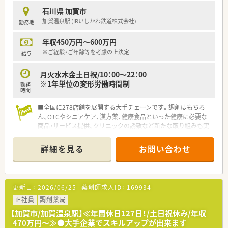
石川県 加賀市
加賀温泉駅 (IRいしかわ鉄道株式会社)
勤務地
年収450万円～600万円
※ご経験・ご年齢等を考慮の上決定
給与
月火水木金土日祝/10：00～22：00
※1年単位の変形労働時間制
勤務
時間
■全国に278店舗を展開する大手チェーンです。調剤はもちろ
ん、OTCやシニアケア、漢方薬、健康食品といった健康に必要な
商品・サービス提供、クリニックの誘致など新たな取り組みも実
施しています。
詳細を見る
お問い合わせ
＜希少なOTC販売スタッフの募集です！＞
■未経験の方も相談可能ですので、お気軽にお問合せください◎
■年中無休の店舗です。大型スーパーの中に入っているので、休
憩中やお仕事終わりにお買い物もできます♪
更新日：
2026/06/25
薬剤師求人ID：
169934
＜お休みもしっかり取得できます！＞
正社員
調剤薬局
■最大20日間（1～4回分割）の長期連休の取得が可能となり、ほ
【加賀市/加賀温泉駅】≪年間休日127日！/土日祝休み/年収
ぼ全員が取得をしています。
470万円～≫●大手企業でスキルアップが出来ます
■長期連休制度もあり、年間休日が120～125日あるのでプライ