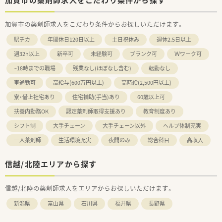
加賀市の薬剤師求人をこだわり条件からお探しいただけます。
駅チカ
年間休日120日以上
土日祝休み
週休2.5日以上
週32h以上
新卒可
未経験可
ブランク可
Ｗワーク可
~18時までの職場
残業なし(ほぼなし含む)
転勤なし
車通勤可
高給与(600万円以上)
高時給(2,500円以上)
寮・借上社宅あり
住宅補助(手当)あり
60歳以上可
扶養内勤務OK
認定薬剤師取得支援あり
教育制度あり
シフト制
大手チェーン
大手チェーン以外
ヘルプ体制充実
一人薬剤師
生活環境充実
夜間のみ
総合科目
高収入
信越/北陸エリアから探す
信越/北陸の薬剤師求人をエリアからお探しいただけます。
新潟県
富山県
石川県
福井県
長野県