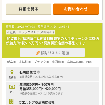
■店舗拡大に伴いキャリアアップできるポジションが多数あり！
頑張り次第で高給与も可能！
詳細を見る
お問い合わせ
■経験や勤務コースによりますが、経験の少ない方でも500万前
半スタートと業界TOP水準！
■職種や職域に合わせ、豊富な社内研修や外部組織と連携した研
修を用意されています
更新日：
2026/07/08
薬剤師求人ID：
186548
■薬剤師が中心の会社だからこそ活躍できるキャリアパスが多
種多様に用意されています。
正社員
ドラッグストア(調剤あり)
■店舗拡大に伴い、エリアマネジャーや営業部長等のマネジメン
【加賀市】≪福利厚生&教育制度充実の大手チェーン≫高待遇
トのポジションも増えます。
が魅力/年収515万円～！調剤併設店舗の募集です♪
■在宅や教育等の専門性を活かせるスペシャリストを目指すこ
とも可能です。
検討リストに追加
■その他にも、管理部門や商品部門等の本社スタッフなど活動領
域は多種多様です。
■在宅実施店舗は年々増加しており、在宅医療へもしっかりと関
新卒可
未経験可
ブランク可
車通勤可
高給与(600万円以上)
寮・
わる事ができます。
■育児休暇は3歳まで取得が可能で、時短制度は小学5年生まで
石川県 加賀市
時短勤務ができるよう変更予定です。
加賀温泉駅 (IRいしかわ鉄道株式会社)
勤務地
■年間休日が120日とワークライフバランスが整っています
■日用品から常備薬まで、従業員割引制度など嬉しいメリットも
年収530万円～700万円
たくさんあります！
月給355,000円～420,000円
給与
※経験や選択コースにより異なります
ウエルシア薬局株式会社