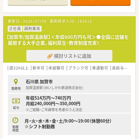
更新日：
2026/07/08
薬剤師求人ID：
182812
正社員
調剤薬局
【加賀市/加賀温泉駅】＜年収600万円も可＞●全国に店舗を
展開する大手企業、福利厚生・教育制度充実！
検討リストに追加
週32h以上
新卒可
未経験可
ブランク可
車通勤可
高給与(600万円以上)
石川県 加賀市
加賀温泉駅 (IRいしかわ鉄道株式会社)
勤務地
年収514万円～740万円
月給240,000円～350,000円
給与
※ご経験・ご年齢等を考慮のうえ決定
月・火・水・木・金・土/9:00～19:00（休憩60分）
※シフト制勤務
勤務
時間