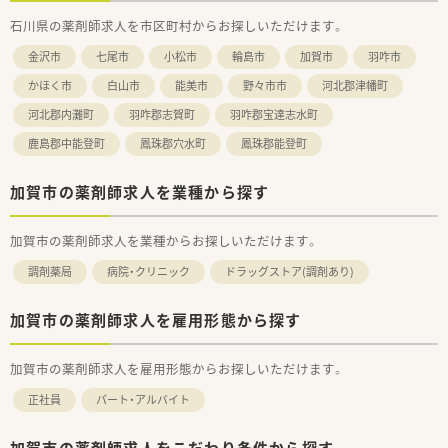
石川県の薬剤師求人を市区町村からお探しいただけます。
金沢市
七尾市
小松市
輪島市
加賀市
羽咋市
かほく市
白山市
能美市
野々市市
河北郡津幡町
河北郡内灘町
羽咋郡志賀町
羽咋郡宝達志水町
鹿島郡中能登町
鳳珠郡穴水町
鳳珠郡能登町
加賀市の薬剤師求人を業種から探す
加賀市の薬剤師求人を業種からお探しいただけます。
調剤薬局
病院・クリニック
ドラッグストア(調剤あり)
加賀市の薬剤師求人を雇用形態から探す
加賀市の薬剤師求人を雇用形態からお探しいただけます。
正社員
パート・アルバイト
加賀市の薬剤師求人をこだわり条件から探す