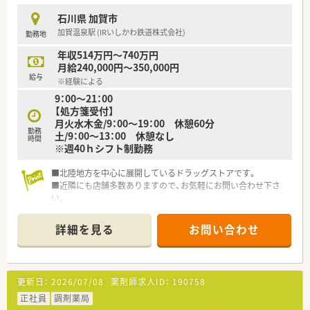
■育児休暇は3歳まで取得が可能で、時短制度は小学5年生まで
石川県 加賀市
時短勤務ができるよう変更予定です。
加賀温泉駅 (IRいしかわ鉄道株式会社)
勤務地
■年間休日が120日とワークライフバランスが整っています
■日用品から常備薬まで、従業員割引制度など嬉しいメリットも
年収514万円～740万円
たくさんあります！
月給240,000円～350,000円
給与
※経験による
9：00～21：00
【処方箋受付】
月火水木金/9：00～19：00 休憩60分
勤務
土/9：00～13：00 休憩なし
時間
※週40ｈシフト制勤務
■北陸地方を中心に展開しているドラッグストアです。
■近隣にも店舗多数ありますので、お気軽にお問い合わせ下さ
い。
■東証プライム上場の企業です。
詳細を見る
お問い合わせ
更新日：
2026/07/08
薬剤師求人ID：
190758
正社員
調剤薬局