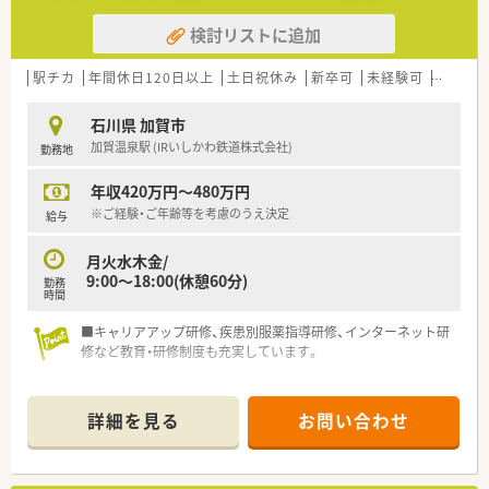
ベートな時間を十分に確保できます。
検討リストに追加
駅チカ
年間休日120日以上
土日祝休み
新卒可
未経験可
ブラン
石川県 加賀市
加賀温泉駅 (IRいしかわ鉄道株式会社)
勤務地
年収420万円～480万円
※ご経験・ご年齢等を考慮のうえ決定
給与
月火水木金/
9:00～18:00(休憩60分)
勤務
時間
■キャリアアップ研修、疾患別服薬指導研修、インターネット研
修など教育・研修制度も充実しています。
詳細を見る
お問い合わせ