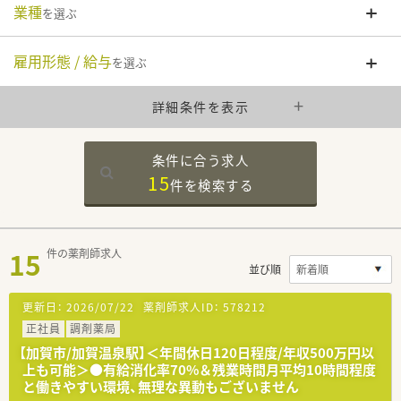
業種
を選ぶ
雇用形態 / 給与
を選ぶ
詳細条件を表示
条件に合う求人
15
件を
検索する
15
件の薬剤師求人
並び順
更新日：
2026/07/22
薬剤師求人ID：
578212
正社員
調剤薬局
【加賀市/加賀温泉駅】＜年間休日120日程度/年収500万円以
上も可能＞●有給消化率70%＆残業時間月平均10時間程度
と働きやすい環境、無理な異動もございません