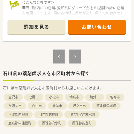
＜こんな会社です＞
■石川県内に39店舗、愛知県にグループ会社で2店舗の計41店舗
を展開しています。県内各地域に薬局があり、県内の転勤者の方
でも退職することなく長く働ける環境です。
■薬局としての機能だけではなく、サプリメントやカフェなども
詳細を見る
お問い合わせ
作っています。
＜店舗特徴＞
■カフェのようなおしゃれな薬局です。
■門前病院からの処方をメインに応需しており、幅広い処方を扱
えます。
＜福利厚生＞
■初年度有給20日の付与があり、平均取得日数も14日になって
おりメリハリをつけてご勤務いただけます。
■調剤室の機械化を積極的に進めており、設備も充実していま
石川県の薬剤師求人を市区町村から探す
す。
石川県の薬剤師求人を市区町村からお探しいただけます。
金沢市
七尾市
小松市
輪島市
加賀市
羽咋市
かほく市
白山市
能美市
野々市市
河北郡津幡町
河北郡内灘町
羽咋郡志賀町
羽咋郡宝達志水町
鹿島郡中能登町
鳳珠郡穴水町
鳳珠郡能登町