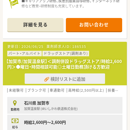
■キャリアアップ研修、疾患別服薬指導研修、インターネット研
修など教育・研修制度も充実しています。
詳細を見る
お問い合わせ
更新日：
2026/06/25
薬剤師求人ID：
186535
パート・アルバイト
ドラッグストア(調剤あり)
【加賀市/加賀温泉駅】＜調剤併設ドラッグストア/時給2,600
円＞●曜日・時間相談可能◎土曜日勤務頂ける方歓迎
検討リストに追加
未経験可
ブランク可
車通勤可
高時給(2,500円以上)
扶養内勤務OK
石川県 加賀市
加賀温泉駅 (IRいしかわ鉄道株式会社)
勤務地
時給2,600円～2,600円
給与