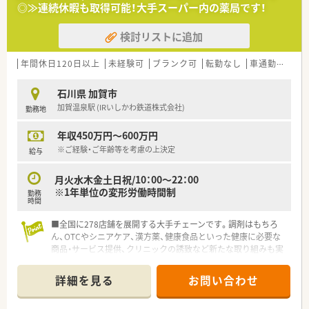
◎≫連続休暇も取得可能！大手スーパー内の薬局です！
＜育児サポート体制も整っています＞
育児休業は最大3年間の取得が可能です！育児休職からの復帰率
検討リストに追加
は「98.6％」と高水準！
育児時短勤務は、最大3時間の時間短縮する事ができ、お子様が
小学校卒業する迄取得が可能です。
年間休日120日以上
未経験可
ブランク可
転勤なし
車通勤可
高給
石川県 加賀市
加賀温泉駅 (IRいしかわ鉄道株式会社)
勤務地
年収450万円～600万円
※ご経験・ご年齢等を考慮の上決定
給与
月火水木金土日祝/10：00～22：00
※1年単位の変形労働時間制
勤務
時間
■全国に278店舗を展開する大手チェーンです。調剤はもちろ
ん、OTCやシニアケア、漢方薬、健康食品といった健康に必要な
商品・サービス提供、クリニックの誘致など新たな取り組みも実
施しています。
詳細を見る
お問い合わせ
＜希少なOTC販売スタッフの募集です！＞
■未経験の方も相談可能ですので、お気軽にお問合せください◎