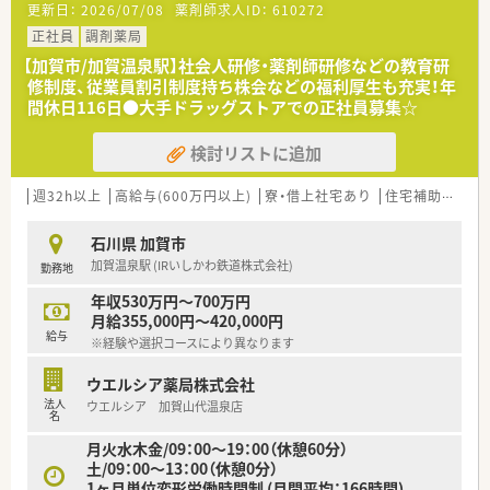
更新日：
2026/07/08
薬剤師求人ID：
610272
正社員
調剤薬局
【加賀市/加賀温泉駅】社会人研修・薬剤師研修などの教育研
修制度、従業員割引制度持ち株会などの福利厚生も充実！年
間休日116日●大手ドラッグストアでの正社員募集☆
検討リストに追加
週32h以上
高給与(600万円以上)
寮・借上社宅あり
住宅補助(手当)あり
石川県 加賀市
加賀温泉駅 (IRいしかわ鉄道株式会社)
勤務地
年収530万円～700万円
月給355,000円～420,000円
給与
※経験や選択コースにより異なります
ウエルシア薬局株式会社
法人
ウエルシア 加賀山代温泉店
名
月火水木金/09：00～19：00（休憩60分）
土/09：00～13：00（休憩0分）
1ヶ月単位変形労働時間制 (月間平均：166時間)