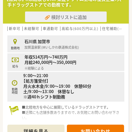
トのポジションも増えます。
手ドラッグストアでの勤務です。
■在宅や教育等の専門性を活かせるスペシャリストを目指すこ
とも可能です。
検討リストに追加
■その他にも、管理部門や商品部門等の本社スタッフなど活動領
域は多種多様です。
■在宅実施店舗は年々増加しており、在宅医療へもしっかりと関
新卒可
未経験可
車通勤可
高給与(600万円以上)
住宅補助(手当)あり
わる事ができます。
■育児休暇は3歳まで取得が可能で、時短制度は小学5年生まで
石川県 加賀市
時短勤務ができるよう変更予定です。
加賀温泉駅 (IRいしかわ鉄道株式会社)
勤務地
■年間休日が120日とワークライフバランスが整っています
■日用品から常備薬まで、従業員割引制度など嬉しいメリットも
年収514万円～740万円
たくさんあります！
月給240,000円～350,000円
給与
※経験による
9：00～21：00
【処方箋受付】
月火水木金/9：00～19：00 休憩60分
勤務
土/9：00～13：00 休憩なし
時間
※週40ｈシフト制勤務
■北陸地方を中心に展開しているドラッグストアです。
■近隣にも店舗多数ありますので、お気軽にお問い合わせ下さ
い。
■東証プライム上場の企業です。
詳細を見る
お問い合わせ