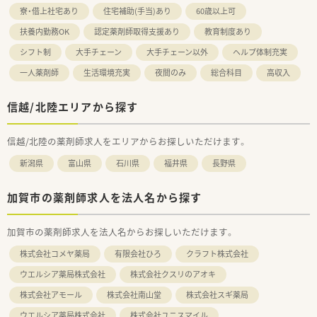
寮・借上社宅あり
住宅補助(手当)あり
60歳以上可
扶養内勤務OK
認定薬剤師取得支援あり
教育制度あり
シフト制
大手チェーン
大手チェーン以外
ヘルプ体制充実
一人薬剤師
生活環境充実
夜間のみ
総合科目
高収入
信越/北陸エリアから探す
信越/北陸の薬剤師求人をエリアからお探しいただけます。
新潟県
富山県
石川県
福井県
長野県
加賀市の薬剤師求人を法人名から探す
加賀市の薬剤師求人を法人名からお探しいただけます。
株式会社コメヤ薬局
有限会社ひろ
クラフト株式会社
ウエルシア薬局株式会社
株式会社クスリのアオキ
株式会社アモール
株式会社南山堂
株式会社スギ薬局
ウエルシア薬局株式会社
株式会社ユニスマイル