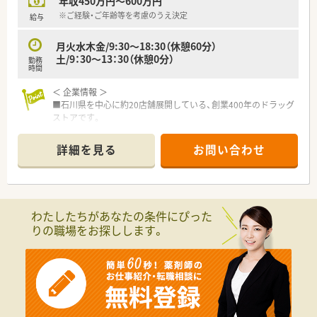
年収450万円～600万円
※ご経験・ご年齢等を考慮のうえ決定
給与
月火水木金/9:30～18:30（休憩60分）
土/9：30～13：30（休憩0分）
勤務
時間
＜ 企業情報 ＞
■石川県を中心に約20店舗展開している、創業400年のドラッグ
ストアです。
■地域で一番身近な 医療従事者として、お薬のことだけでなく、
幅広く健康に関する相談にも応じています。
詳細を見る
お問い合わせ
■役職関係なく意見が言い安い社風で、なによりも社員の「こう
したい、あれをやってみたい」を大切にされております。
＜ 店舗情報 ＞
■加賀温泉駅前のショッピングモール内に位置しております！就
わたしたちがあなたの条件にぴった
業終わりに用事を済ますことも可能です♪
りの職場をお探しします。
■面対応をメインに、様々な処方箋が来る店舗です。幅広い処方
箋が経験できます
■枚数は1日30～40枚程度です◎
■こちらの薬局は調剤併設の店舗ですので、OTCだけでなく調剤
の勉強も出来ます。
＜ 福利厚生も充実 ＞