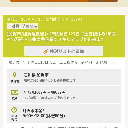
■ご家族を扶養に入れている方は家族手当がございます
■住宅が世帯主の方は住宅手当がｇぞあいます
■全従業員様対象で社員割引制度がございます
更新日：
2026/06/25
薬剤師求人ID：
169934
正社員
調剤薬局
【加賀市/加賀温泉駅】≪年間休日127日！/土日祝休み/年収
470万円～≫●大手企業でスキルアップが出来ます
検討リストに追加
駅チカ
年間休日120日以上
土日祝休み
新卒可
未経験可
ブラン
石川県 加賀市
加賀温泉駅 (IRいしかわ鉄道株式会社)
勤務地
年収420万円～480万円
※ご経験・ご年齢等を考慮のうえ決定
給与
月火水木金/
9:00～18:00(休憩60分)
勤務
時間