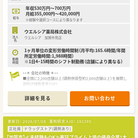
■年間休日が120日とワークライフバランスが整っています
■日用品から常備薬まで、従業員割引制度など嬉しいメリットも
年収530万円～700万円
たくさんあります！
月給355,000円～420,000円
給与
※経験や選択コースにより異なります
ウエルシア薬局株式会社
法人
ウエルシア 加賀作見店
名
1ヶ月単位の変形労働時間制（月平均:165.6時間/年間
所定労働時間:1,988時間）
勤務
※1日4~15時間のシフト制勤務（店舗により異なる）
時間
・・＊ 会社の特徴 ＊・・
■全国に2,200店舗以上（調剤併設型約2,000店舗以上）を展開し
調剤店舗数業界TOP！
■店舗拡大に伴いキャリアアップできるポジションが多数あり！
頑張り次第で高給与も可能！
詳細を見る
お問い合わせ
■経験や勤務コースによりますが、経験の少ない方でも500万前
半スタートと業界TOP水準！
■職種や職域に合わせ、豊富な社内研修や外部組織と連携した研
修を用意されています
更新日：
2026/07/08
薬剤師求人ID：
191395
■薬剤師が中心の会社だからこそ活躍できるキャリアパスが多
種多様に用意されています。
正社員
ドラッグストア(調剤あり)
■店舗拡大に伴い、エリアマネジャーや営業部長等のマネジメン
【加賀市】≪未経験もOK≫東証プライム上場の優良企業！大