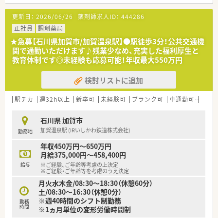
■年中無休の店舗です。大型スーパーの中に入っているので、休
憩中やお仕事終わりにお買い物もできます♪
更新日：
2026/06/26
薬剤師求人ID：
444286
＜お休みもしっかり取得できます！＞
正社員
調剤薬局
■最大20日間（1～4回分割）の長期連休の取得が可能となり、ほ
★急募【石川県加賀市/加賀温泉駅】●駅徒歩3分！公共交通機
ぼ全員が取得をしています。
関で通勤いただけます♪残業少なめ、充実した福利厚生と
■長期連休制度もあり、年間休日が120～125日あるのでプライ
教育体制です◎未経験も応募可能！年収最大550万円
ベートな時間を十分に確保できます。
検討リストに追加
駅チカ
週32h以上
新卒可
未経験可
ブランク可
車通勤可
高給与
石川県 加賀市
加賀温泉駅 (IRいしかわ鉄道株式会社)
勤務地
年収450万円～650万円
月給375,000円～458,400円
給与
※ご経験、ご年齢等考慮の上決定
※ご経験・ご年齢等を考慮のうえ決定
月火水木金/08:30～18:30（休憩60分）
土/08:30～16:30（休憩0分）
※週40時間のシフト制勤務
勤務
時間
※1ヵ月単位の変形労働時間制