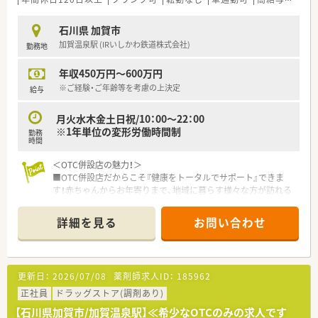
石川県 加賀市
加賀温泉駅 (IRいしかわ鉄道株式会社)
勤務地
年収450万円～600万円
※ご経験・ご年齢等を考慮の上決定
給与
月火水木金土日祝/10：00～22：00
※1年単位の変形労働時間制
勤務
時間
＜OTC併設店の魅力！＞
■OTC併設店だからこそ『健康をトータルでサポート』できま
す！赤ちゃんからお年寄りまで、地域に暮らす様々な方が訪れる
場所なので、健康相談を通じて、カウンセリング力を身につけら
れる環境です。
詳細を見る
お問い合わせ
■年中無休の店舗です。大型スーパーの中に入っているので、休
憩中やお仕事終わりにお買い物もできます♪
＜プライベートも充実できる環境です＞
更新日：
2026/07/08
薬剤師求人ID：
185962
年間休日は120～125日ございます！長期連休もほぼ全員が取得
しており、最大20日間（1～4回分割）の取得が可能！プライベート
正社員
ドラッグストア(調剤あり)
な時間を十分に確保できます。
【石川県加賀市/加賀温泉駅】≪希少なOTCのみの求人です