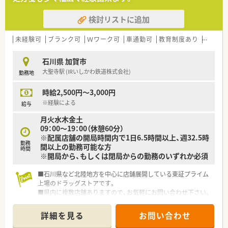
検討リストに追加
未経験可
ブランク可
Ｗワーク可
車通勤可
教育制度あり
大手チ
石川県 加賀市
大聖寺駅 (IRいしかわ鉄道株式会社)
勤務地
時給2,500円～3,000円
※経験による
給与
月火水木金土
09：00～19：00（休憩60分）
※配属店舗の開局時間内で1日6.5時間以上、週32.5時
勤務
間以上の勤務可能な方
時間
※開局から、もしくは閉局からの勤務のいずれか必須
■石川県など北陸地方を中心に店舗展開している東証プライム
上場のドラッグストアです。
■県内に複数店舗ありますので、お気軽にお問い合わせ下さい。
■研修制度やサポート体制が整っていますので、
未経験の方やブランクのある方でも安心して就業いただけま
詳細を見る
お問い合わせ
す。