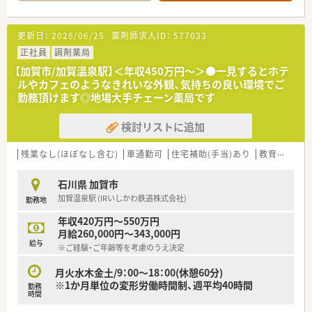
更新日：
2026/06/25
薬剤師求人ID：
577033
正社員
調剤薬局
【加賀市/加賀温泉駅】＜年収450万円～＞●一見するとホテ
ルやカフェのようなきれいな外観、気持ちの良い環境でご
勤務頂けます◎地場大手チェーン薬局です
検討リストに追加
残業なし(ほぼなし含む)
車通勤可
住宅補助(手当)あり
教育制度あり
石川県 加賀市
加賀温泉駅 (IRいしかわ鉄道株式会社)
勤務地
年収420万円～550万円
月給260,000円～343,000円
給与
※ご経験・ご年齢等を考慮のうえ決定
月火水木金土/9：00～18：00(休憩60分)
※1か月単位の変形労働時間制、週平均40時間
勤務
時間