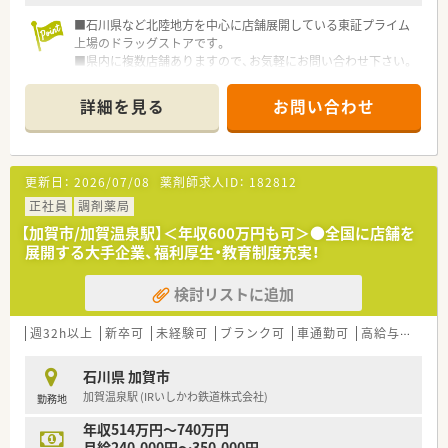
■石川県など北陸地方を中心に店舗展開している東証プライム
上場のドラッグストアです。
■県内に複数店舗ありますので、お気軽にお問い合わせ下さい。
詳細を見る
お問い合わせ
更新日：
2026/07/08
薬剤師求人ID：
182812
正社員
調剤薬局
【加賀市/加賀温泉駅】＜年収600万円も可＞●全国に店舗を
展開する大手企業、福利厚生・教育制度充実！
検討リストに追加
週32h以上
新卒可
未経験可
ブランク可
車通勤可
高給与(600万円以上)
石川県 加賀市
加賀温泉駅 (IRいしかわ鉄道株式会社)
勤務地
年収514万円～740万円
月給240,000円～350,000円