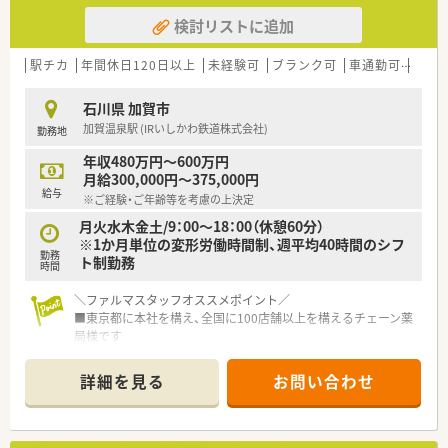
検討リストに追加
駅チカ
年間休日120日以上
未経験可
ブランク可
車通勤可
高給与
石川県 加賀市
加賀温泉駅 (IRいしかわ鉄道株式会社)
勤務地
年収480万円～600万円
月給300,000円～375,000円
給与
※ご経験・ご年齢等を考慮の上決定
月火水木金土/9：00～18：00（休憩60分）
※1か月単位の変形労働時間制、週平均40時間のシフ
勤務
ト制勤務
時間
＼ファルマスタッフオススメポイント／
■東京都に本社を構え、全国に100店舗以上を構えるチェーン薬
局様です
■年間休日120日程度＋有給消化率は71%と高め！男性の育休取
得実績もございます
詳細を見る
お問い合わせ
■退職金制度や社員旅行、各種保険完備など福利厚生も整えられ
ています