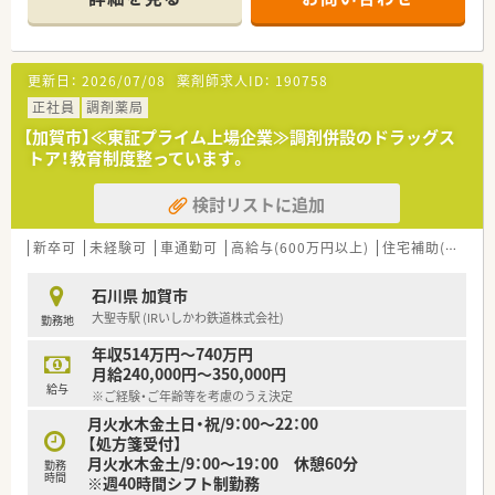
更新日：
2026/07/08
薬剤師求人ID：
190758
正社員
調剤薬局
【加賀市】≪東証プライム上場企業≫調剤併設のドラッグス
トア！教育制度整っています。
検討リストに追加
新卒可
未経験可
車通勤可
高給与(600万円以上)
住宅補助(手当)あり
石川県 加賀市
大聖寺駅 (IRいしかわ鉄道株式会社)
勤務地
年収514万円～740万円
月給240,000円～350,000円
給与
※ご経験・ご年齢等を考慮のうえ決定
月火水木金土日・祝/9：00～22：00
【処方箋受付】
月火水木金土/9：00～19：00 休憩60分
勤務
時間
※週40時間シフト制勤務