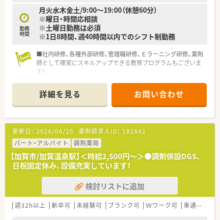
月火水木金土/9:00～19:00（休憩60分）
※曜日・時間応相談
※土曜日勤務は必須
勤務
時間
※1日8時間、週40時間以内でのシフト制勤務
■社内研修、各種外部研修、管理職研修、Ｅラーニング研修、薬剤
師として確実にスキルアップできる教育プログラムもございま
す！
詳細を見る
お問い合わせ
更新日：
2026/06/25
薬剤師求人ID：
182842
パート・アルバイト
調剤薬局
【加賀市/加賀温泉駅】＜時給2,500円～＞●調剤併設DGS、
日祝固定休み、設備充実しています！
検討リストに追加
週32h以上
新卒可
未経験可
ブランク可
Ｗワーク可
車通勤可