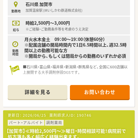
石川県 加賀市
加賀温泉駅 (IRいしかわ鉄道株式会社)
勤務地
時給2,500円～3,000円
※ご経験・ご勤務条件等を考慮のうえ決定
給与
月火水木金土 09：00～19：00（休憩60分）
※配属店舗の開局時間内で1日6.5時間以上、週32.5時
間以上の勤務可能な方
勤務
時間
※開局から、もしくは閉局からの勤務のいずれか必須
■石川県・富山県・福井県・新潟県・群馬県など、全国に600店舗以
上展開する大手調剤併設DGSです。
詳細を見る
お問い合わせ
更新日：
2026/06/25
薬剤師求人ID：
190746
パート・アルバイト
調剤薬局
【加賀市】≪時給2,500円～≫曜日・時間相談可能！病院前で
処方箋も多く幅広く経験出来ます。