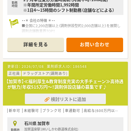
勤務
※年間所定労働時間1,992時間
時間
※1日4～15時間のシフト制勤務（店舗などによる）
・・＊ 会社の特徴 ＊・・
■全国に2,200店舗以上（調剤併設型約2,000店舗以上）を展開し
調剤店舗数業界TOP！
■店舗拡大に伴いキャリアアップできるポジションが多数あり！
頑張り次第で高給与も可能！
詳細を見る
お問い合わせ
■経験や勤務コースによりますが、経験の少ない方でも500万前
半スタートと業界TOP水準！
■職種や職域に合わせ、豊富な社内研修や外部組織と連携した研
修を用意されています
更新日：
2026/07/08
薬剤師求人ID：
186548
■薬剤師が中心の会社だからこそ活躍できるキャリアパスが多
種多様に用意されています。
正社員
ドラッグストア(調剤あり)
■店舗拡大に伴い、エリアマネジャーや営業部長等のマネジメン
【加賀市】≪福利厚生&教育制度充実の大手チェーン≫高待遇
トのポジションも増えます。
が魅力/年収515万円～！調剤併設店舗の募集です♪
■在宅や教育等の専門性を活かせるスペシャリストを目指すこ
とも可能です。
検討リストに追加
■その他にも、管理部門や商品部門等の本社スタッフなど活動領
域は多種多様です。
■在宅実施店舗は年々増加しており、在宅医療へもしっかりと関
新卒可
未経験可
ブランク可
車通勤可
高給与(600万円以上)
寮・
わる事ができます。
■育児休暇は3歳まで取得が可能で、時短制度は小学5年生まで
石川県 加賀市
時短勤務ができるよう変更予定です。
加賀温泉駅 (IRいしかわ鉄道株式会社)
勤務地