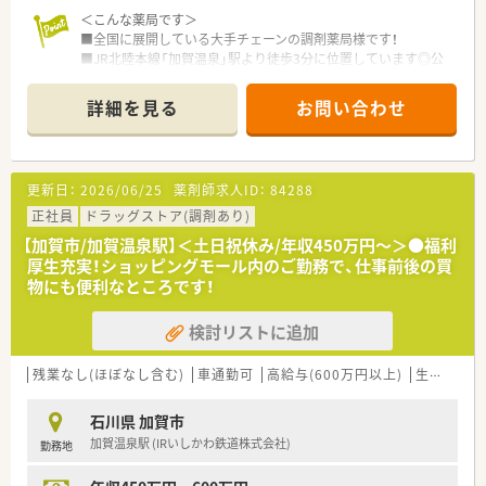
＜こんな薬局です＞
■全国に展開している大手チェーンの調剤薬局様です！
■JR北陸本線「加賀温泉」駅より徒歩3分に位置しています◎公
共交通機関で通勤できます！
■総合科目の処方箋をメインに応需しています！幅広い処方箋に
詳細を見る
お問い合わせ
対応できます◎ＯＴＣ販売も行っているため、ＯＴＣに携わりた
い方にもオススメです！
＜仕事とプライベートを両立可能◎＞
更新日：
2026/06/25
薬剤師求人ID：
84288
ワークライフバランスを大切にしている企業様です！
有給休暇取得促進施策を導入しており、連続休暇制度やアニバー
正社員
ドラッグストア(調剤あり)
サリー休暇・特別休暇などを設けておりますので、オン・オフのメ
【加賀市/加賀温泉駅】＜土日祝休み/年収450万円～＞●福利
リハリを持ってご就業できる環境です！
厚生充実！ショッピングモール内のご勤務で、仕事前後の買
物にも便利なところです！
＜大手ならではの福利厚生も充実！＞
■従業員買物割引制度がございます。日用品もお得に購入でき
検討リストに追加
る嬉しい制度です♪
■処方せん調剤負担金補助制度もございます！
■女性だけでなく男性の育児休暇も推進しております！子育てに
残業なし(ほぼなし含む)
車通勤可
高給与(600万円以上)
生活環境充実
理解がある企業様です
石川県 加賀市
加賀温泉駅 (IRいしかわ鉄道株式会社)
勤務地