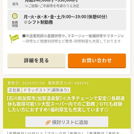
給与
※ご経験・ご年齢等を考慮のうえ決定
月・火・水・木・金・土/9:00～19:00（休憩60分）
※シフト制勤務
勤務
時間
■中途薬剤師の基礎研修や、マネージャー候補研修やマネージャ
ー研修など階層別研修など教育・研修制度も充実しております
詳細を見る
お問い合わせ
更新日：
2026/07/08
薬剤師求人ID：
489242
正社員
ドラッグストア(調剤あり)
【石川県加賀市/加賀温泉駅】≪大手チェーンで安定◎長期連
休も取得可能！≫大型スーパー内でのご勤務♪OTCも経験
したい方におすすめ！福利厚生も充実しています◎
検討リストに追加
年間休日120日以上
ブランク可
転勤なし
車通勤可
高給与(600万円以上)