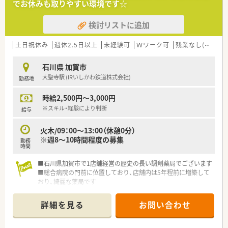
でお休みも取りやすい環境です☆
検討リストに追加
土日祝休み
週休2.5日以上
未経験可
Ｗワーク可
残業なし(ほぼなし含む)
石川県 加賀市
大聖寺駅 (IRいしかわ鉄道株式会社)
勤務地
時給2,500円～3,000円
※スキル・経験により判断
給与
火木/09：00～13:00（休憩0分）
※週8～10時間程度の募集
勤務
時間
■石川県加賀市で1店舗経営の歴史の長い調剤薬局でございます
■総合病院の門前に位置しており、店舗内は5年程前に増築して
おり、綺麗な薬局です
■薬剤師2人、調剤補助2名で構成されており、急なお休み等も柔
軟にサポート頂ける環境です
詳細を見る
お問い合わせ