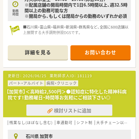
※配属店舗の開局時間内で1日6.5時間以上、週32.5時
間以上の勤務可能な方
勤務
時間
※開局から、もしくは閉局からの勤務のいずれか必須
■石川県・富山県・福井県・新潟県・群馬県など、全国に600店舗以
上展開する大手調剤併設DGSです。
詳細を見る
お問い合わせ
更新日：
2026/06/25
薬剤師求人ID：
181119
パート・アルバイト
病院・クリニック
【加賀市】＜高時給2,500円＞●認知症に特化した精神科病
院です！勤務曜日・時間等お気軽にご相談下さい◎
検討リストに追加
残業なし(ほぼなし含む)
車通勤可
シフト制
大手チェーン以外
~1
石川県 加賀市