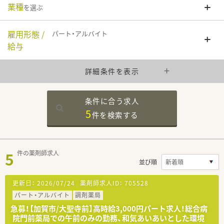
業種
を選ぶ
雇用形態 /
パート・アルバイト
給与
詳細条件を表示
条件に合う求人
5
件を
検索する
5
件の薬剤師求人
並び順
更新日：
2026/07/24
薬剤師求人ID：
705528
パート・アルバイト
調剤薬局
急募！【加賀市/大聖寺前】高時給3,000円パート求人！総合病
院門前薬局での午前のみの勤務、和気あいあいとした環境