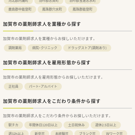
河北郡内灘町
羽咋郡志賀町
羽咋郡宝達志水町
鹿島郡中能登町
鳳珠郡穴水町
鳳珠郡能登町
加賀市の薬剤師求人を業種から探す
加賀市の薬剤師求人を業種からお探しいただけます。
調剤薬局
病院・クリニック
ドラッグストア(調剤あり)
加賀市の薬剤師求人を雇用形態から探す
加賀市の薬剤師求人を雇用形態からお探しいただけます。
正社員
パート・アルバイト
加賀市の薬剤師求人をこだわり条件から探す
加賀市の薬剤師求人をこだわり条件からお探しいただけます。
駅チカ
年間休日120日以上
土日祝休み
週休2.5日以上
週32h以上
新卒可
未経験可
ブランク可
Ｗワーク可