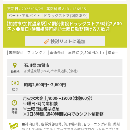
更新日：
2026/06/25
薬剤師求人ID：
186535
パート・アルバイト
ドラッグストア(調剤あり)
【加賀市/加賀温泉駅】＜調剤併設ドラッグストア/時給2,600
円＞●曜日・時間相談可能◎土曜日勤務頂ける方歓迎
検討リストに追加
未経験可
ブランク可
車通勤可
高時給(2,500円以上)
扶養内勤務OK
石川県 加賀市
加賀温泉駅 (IRいしかわ鉄道株式会社)
勤務地
時給2,600円～2,600円
給与
月火水木金土/9:00～19:00（休憩60分）
※曜日・時間応相談
※土曜日勤務は必須
勤務
時間
※1日8時間、週40時間以内でのシフト制勤務
■社内研修、各種外部研修、管理職研修、Ｅラーニング研修、薬剤
師として確実にスキルアップできる教育プログラムもございま