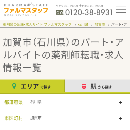
平日9：30-19：00 土日10：00-19：00
薬剤師の転職・求人サイト ファルマスタッフ
石川県
加賀市
パート・ア
加賀市（石川県）のパート・ア
ルバイト
の薬剤師転職・求人
情報一覧
エリア
駅
で探す
から探す
都道府県
石川県
市区町村
加賀市