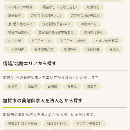
~18時までの職場
残業なし(ほぼなし含む)
転勤なし
車通勤可
高給与(600万円以上)
高時給(2,500円以上)
寮・借上社宅あり
住宅補助(手当)あり
60歳以上可
扶養内勤務OK
認定薬剤師取得支援あり
教育制度あり
シフト制
大手チェーン
大手チェーン以外
ヘルプ体制充実
一人薬剤師
生活環境充実
夜間のみ
総合科目
高収入
信越/北陸エリアから探す
信越/北陸の薬剤師求人をエリアからお探しいただけます。
新潟県
富山県
石川県
福井県
長野県
加賀市の薬剤師求人を法人名から探す
加賀市の薬剤師求人を法人名からお探しいただけます。
株式会社コメヤ薬局
有限会社ひろ
クラフト株式会社