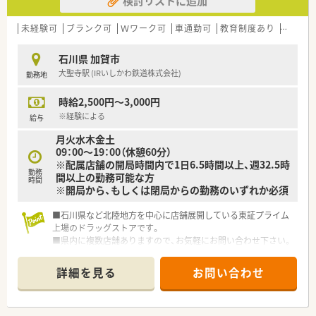
検討リストに追加
未経験可
ブランク可
Ｗワーク可
車通勤可
教育制度あり
大手チ
石川県 加賀市
大聖寺駅 (IRいしかわ鉄道株式会社)
勤務地
時給2,500円～3,000円
※経験による
給与
月火水木金土
09：00～19：00（休憩60分）
※配属店舗の開局時間内で1日6.5時間以上、週32.5時
勤務
間以上の勤務可能な方
時間
※開局から、もしくは閉局からの勤務のいずれか必須
■石川県など北陸地方を中心に店舗展開している東証プライム
上場のドラッグストアです。
■県内に複数店舗ありますので、お気軽にお問い合わせ下さい。
■研修制度やサポート体制が整っていますので、
未経験の方やブランクのある方でも安心して就業いただけま
詳細を見る
お問い合わせ
す。