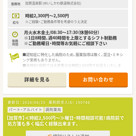
加賀温泉駅 (IRいしかわ鉄道株式会社)
勤務地
時給2,300円～2,500円
※ご経験・ご勤務条件等を考慮のうえ決定
給与
月火水木金土/08:30～17:30（休憩60分）
※1日8時間、週40時間を上限とするシフト制勤務
勤務
※ご勤務曜日・時間等お気軽にご相談下さい
時間
■認知症に特化した病院のため、服薬指導は無く、混注・ミキシ
ング業務もありません。
■高時給！病院では大変希少な時給2,500円でお迎えいたしま
す。
■残業もなく、メリハリをもってご勤務頂けます♪
詳細を見る
お問い合わせ
■全国に医療機関を展開しているグループが運営していますの
で、経営状況も安定しています。
■外来は院外に出しており、入院患者様と老健の患者様の調剤等
がメインの業務となります。
更新日：
2026/06/25
薬剤師求人ID：
190746
パート・アルバイト
調剤薬局
【加賀市】≪時給2,500円～≫曜日・時間相談可能！病院前で
処方箋も多く幅広く経験出来ます。