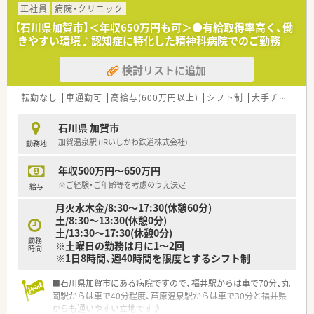
正社員
病院・クリニック
【石川県加賀市】＜年収650万円も可＞●有給取得率高く、働
きやすい環境♪認知症に特化した精神科病院でのご勤務
検討リストに追加
転勤なし
車通勤可
高給与(600万円以上)
シフト制
大手チェーン以外
石川県 加賀市
加賀温泉駅 (IRいしかわ鉄道株式会社)
勤務地
年収500万円～650万円
※ご経験・ご年齢等を考慮のうえ決定
給与
月火水木金/8:30～17:30(休憩60分)
土/8:30～13:30(休憩0分)
土/13:30～17:30(休憩0分)
勤務
※土曜日の勤務は月に1～2回
時間
※1日8時間、週40時間を限度とするシフト制
■石川県加賀市にある病院ですので、福井駅からは車で70分、丸
岡駅からは車で40分程度、芦原温泉駅からは車で30分と福井県
からも通いやすい立地です♪