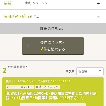
業種
病院・クリニック
雇用形態 / 給与
を選ぶ
詳細条件を表示
条件に合う求人
2
件を
検索する
2
件の薬剤師求人
並び順
更新日：
2026/06/25
薬剤師求人ID：
181119
パート・アルバイト
病院・クリニック
【加賀市】＜高時給2,500円＞●認知症に特化した精神科病
院です！勤務曜日・時間等お気軽にご相談下さい◎