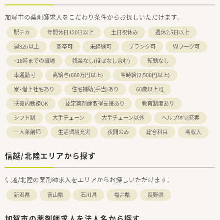
加賀市の薬剤師求人をこだわり条件からお探しいただけます。
駅チカ
年間休日120日以上
土日祝休み
週休2.5日以上
週32h以上
新卒可
未経験可
ブランク可
Ｗワーク可
~18時までの職場
残業なし(ほぼなし含む)
転勤なし
車通勤可
高給与(600万円以上)
高時給(2,500円以上)
寮・借上社宅あり
住宅補助(手当)あり
60歳以上可
扶養内勤務OK
認定薬剤師取得支援あり
教育制度あり
シフト制
大手チェーン
大手チェーン以外
ヘルプ体制充実
一人薬剤師
生活環境充実
夜間のみ
総合科目
高収入
信越/北陸エリアから探す
信越/北陸の薬剤師求人をエリアからお探しいただけます。
新潟県
富山県
石川県
福井県
長野県
加賀市の薬剤師求人を法人名から探す