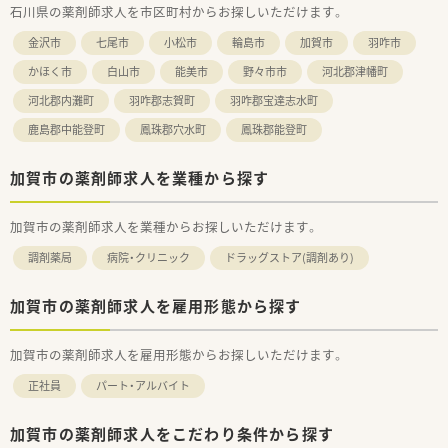
石川県の薬剤師求人を市区町村からお探しいただけます。
金沢市
七尾市
小松市
輪島市
加賀市
羽咋市
かほく市
白山市
能美市
野々市市
河北郡津幡町
河北郡内灘町
羽咋郡志賀町
羽咋郡宝達志水町
鹿島郡中能登町
鳳珠郡穴水町
鳳珠郡能登町
加賀市の薬剤師求人を業種から探す
加賀市の薬剤師求人を業種からお探しいただけます。
調剤薬局
病院・クリニック
ドラッグストア(調剤あり)
加賀市の薬剤師求人を雇用形態から探す
加賀市の薬剤師求人を雇用形態からお探しいただけます。
正社員
パート・アルバイト
加賀市の薬剤師求人をこだわり条件から探す