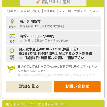
検討リストに追加
残業なし(ほぼなし含む)
車通勤可
シフト制
大手チェーン以外
~1
石川県 加賀市
加賀温泉駅 (IRいしかわ鉄道株式会社)
勤務地
時給2,300円～2,500円
※ご経験・ご勤務条件等を考慮のうえ決定
給与
月火水木金土/08:30～17:30（休憩60分）
※1日8時間、週40時間を上限とするシフト制勤務
勤務
※ご勤務曜日・時間等お気軽にご相談下さい
時間
■認知症に特化した病院のため、服薬指導は無く、混注・ミキシ
ング業務もありません。
■高時給！病院では大変希少な時給2,500円でお迎えいたしま
す。
■残業もなく、メリハリをもってご勤務頂けます♪
詳細を見る
お問い合わせ
■全国に医療機関を展開しているグループが運営していますの
で、経営状況も安定しています。
■外来は院外に出しており、入院患者様と老健の患者様の調剤等
がメインの業務となります。
更新日：
2026/06/25
薬剤師求人ID：
181114