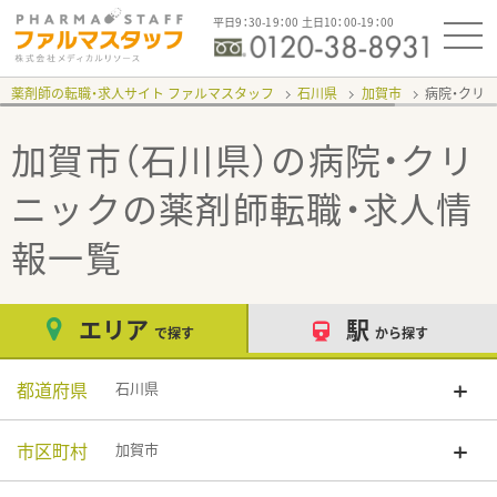
平日9：30-19：00 土日10：00-19：00
薬剤師の転職・求人サイト ファルマスタッフ
石川県
加賀市
病院・クリ
加賀市（石川県）の病院・クリ
ニック
の薬剤師転職・求人情
報一覧
エリア
駅
で探す
から探す
都道府県
石川県
市区町村
加賀市