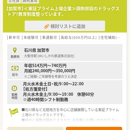
正社員
調剤薬局
【加賀市】≪東証プライム上場企業≫調剤併設のドラッグス
トア！教育制度整っています。
検討リストに追加
新卒可
未経験可
車通勤可
高給与(600万円以上)
住宅補助(手当)あり
石川県 加賀市
大聖寺駅 (IRいしかわ鉄道株式会社)
勤務地
年収514万円～740万円
月給240,000円～350,000円
給与
※ご経験・ご年齢等を考慮のうえ決定
月火水木金土日・祝/9：00～22：00
【処方箋受付】
月火水木金土/9：00～19：00 休憩60分
勤務
時間
※週40時間シフト制勤務
■石川県など北陸地方を中心に店舗展開している東証プライム
上場のドラッグストアです。
■県内に複数店舗ありますので、お気軽にお問い合わせ下さい。