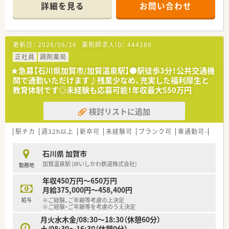
詳細を見る
お問い合わせ
更新日：
2026/06/26
薬剤師求人ID：
444286
正社員
調剤薬局
★急募【石川県加賀市/加賀温泉駅】●駅徒歩3分！公共交通機
関で通勤いただけます♪残業少なめ、充実した福利厚生と
教育体制です◎未経験も応募可能！年収最大550万円
検討リストに追加
駅チカ
週32h以上
新卒可
未経験可
ブランク可
車通勤可
高給与
石川県 加賀市
加賀温泉駅 (IRいしかわ鉄道株式会社)
勤務地
年収450万円～650万円
月給375,000円～458,400円
給与
※ご経験、ご年齢等考慮の上決定
※ご経験・ご年齢等を考慮のうえ決定
月火水木金/08:30～18:30（休憩60分）
土/08:30～16:30（休憩0分）