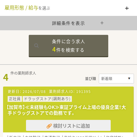
雇用形態 / 給与
を選ぶ
詳細条件を表示
条件に合う求人
4
件を
検索する
4
件の薬剤師求人
並び順
更新日：
2026/07/08
薬剤師求人ID：
191395
正社員
ドラッグストア(調剤あり)
【加賀市】≪未経験もOK≫東証プライム上場の優良企業！大
手ドラッグストアでの勤務です。
検討リストに追加