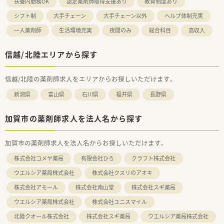
扶養内勤務OK
認定薬剤師取得支援あり
教育制度あり
シフト制
大手チェーン
大手チェーン以外
ヘルプ体制充実
一人薬剤師
生活環境充実
夜間のみ
総合科目
高収入
信越/北陸エリアから探す
信越/北陸の薬剤師求人をエリアからお探しいただけます。
新潟県
富山県
石川県
福井県
長野県
加賀市の薬剤師求人を法人名から探す
加賀市の薬剤師求人を法人名からお探しいただけます。
株式会社コメヤ薬局
有限会社ひろ
クラフト株式会社
ウエルシア薬局株式会社
株式会社クスリのアオキ
株式会社アモール
株式会社南山堂
株式会社スギ薬局
ウエルシア薬局株式会社
株式会社ユニスマイル
北陸クオール株式会社
株式会社スギ薬局
ウエルシア薬局株式会社