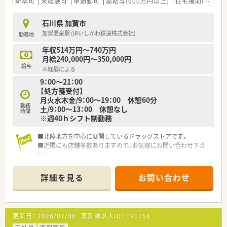
新卒可
未経験可
車通勤可
高給与(600万円以上)
住宅補助(手当)あり
石川県 加賀市
加賀温泉駅 (IRいしかわ鉄道株式会社)
勤務地
年収514万円～740万円
月給240,000円～350,000円
給与
※経験による
9：00～21：00
【処方箋受付】
月火水木金/9：00～19：00 休憩60分
勤務
土/9：00～13：00 休憩なし
時間
※週40ｈシフト制勤務
■北陸地方を中心に展開しているドラッグストアです。
■近隣にも店舗多数ありますので、お気軽にお問い合わせ下さ
い。
■東証プライム上場の企業です。
詳細を見る
お問い合わせ
更新日：
2026/07/08
薬剤師求人ID：
190758