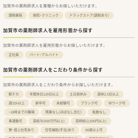
加賀市の薬剤師求人を業種からお探しいただけます。
調剤薬局
病院・クリニック
ドラッグストア(調剤あり)
加賀市の薬剤師求人を雇用形態から探す
加賀市の薬剤師求人を雇用形態からお探しいただけます。
正社員
パート・アルバイト
加賀市の薬剤師求人をこだわり条件から探す
加賀市の薬剤師求人をこだわり条件からお探しいただけます。
駅チカ
年間休日120日以上
土日祝休み
週休2.5日以上
週32h以上
新卒可
未経験可
ブランク可
Ｗワーク可
~18時までの職場
残業なし(ほぼなし含む)
転勤なし
車通勤可
高給与(600万円以上)
高時給(2,500円以上)
寮・借上社宅あり
住宅補助(手当)あり
60歳以上可