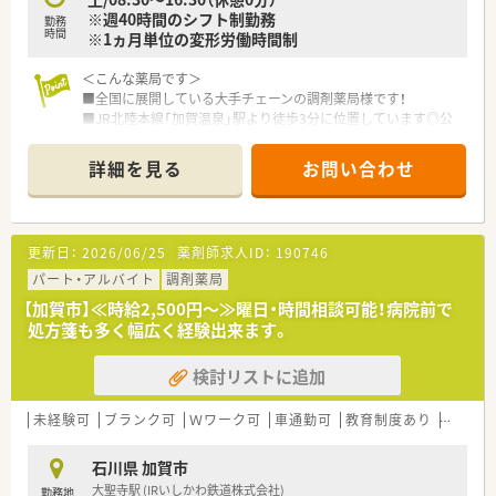
※週40時間のシフト制勤務
勤務
時間
※1ヵ月単位の変形労働時間制
＜こんな薬局です＞
■全国に展開している大手チェーンの調剤薬局様です！
■JR北陸本線「加賀温泉」駅より徒歩3分に位置しています◎公
共交通機関で通勤できます！
■総合科目の処方箋をメインに応需しています！幅広い処方箋に
詳細を見る
お問い合わせ
対応できます◎ＯＴＣ販売も行っているため、ＯＴＣに携わりた
い方にもオススメです！
＜仕事とプライベートを両立可能◎＞
更新日：
2026/06/25
薬剤師求人ID：
190746
ワークライフバランスを大切にしている企業様です！
有給休暇取得促進施策を導入しており、連続休暇制度やアニバー
パート・アルバイト
調剤薬局
サリー休暇・特別休暇などを設けておりますので、オン・オフのメ
【加賀市】≪時給2,500円～≫曜日・時間相談可能！病院前で
リハリを持ってご就業できる環境です！
処方箋も多く幅広く経験出来ます。
＜大手ならではの福利厚生も充実！＞
検討リストに追加
■従業員買物割引制度がございます。日用品もお得に購入でき
る嬉しい制度です♪
■処方せん調剤負担金補助制度もございます！
未経験可
ブランク可
Ｗワーク可
車通勤可
教育制度あり
大手チ
■女性だけでなく男性の育児休暇も推進しております！子育てに
理解がある企業様です
石川県 加賀市
大聖寺駅 (IRいしかわ鉄道株式会社)
勤務地