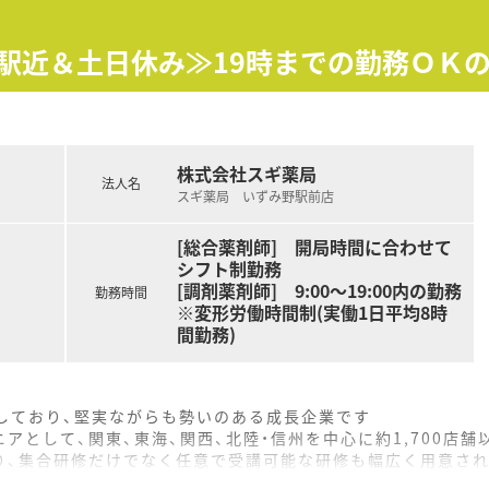
評価制度、キャリア支援制度等があるのも特徴です
≪駅近＆土日休み≫19時までの勤務ＯＫ
株式会社スギ薬局
法人名
スギ薬局 いずみ野駅前店
[総合薬剤師] 開局時間に合わせて
シフト制勤務
[調剤薬剤師] 9:00～19:00内の勤務
勤務時間
※変形労働時間制(実働1日平均8時
間勤務)
をしており、堅実ながらも勢いのある成長企業です
アとして、関東、東海、関西、北陸・信州を中心に約1,700店
り、集合研修だけでなく任意で受講可能な研修も幅広く用意さ
で活躍する従業員、将来経営幹部となる従業員など、薬剤師とし