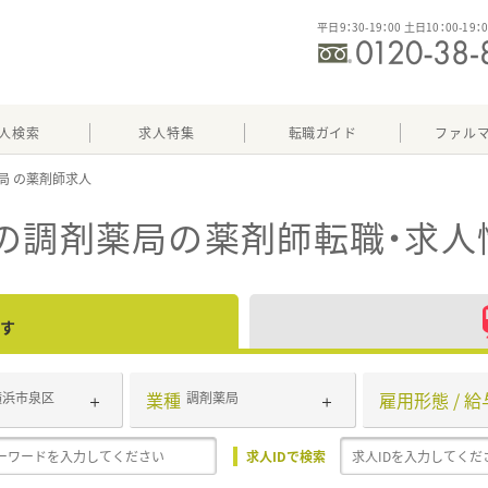
平日9：30-19：00 土日10：00-19：
人検索
求人特集
転職ガイド
ファル
局
の調剤薬局
の薬剤師転職・求人
す
業種
雇用形態 / 給
横浜市泉区
調剤薬局
求人IDで検索