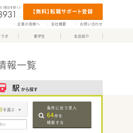
00
（祝日を除く）
【無料】転職サポート登録
企業の皆様へ
会社概要
お問い合わせ
マラボ
薬学生
支店紹介
情報一覧
駅
から探す
条件に合う求人
与
を選ぶ
64
件を
検索する