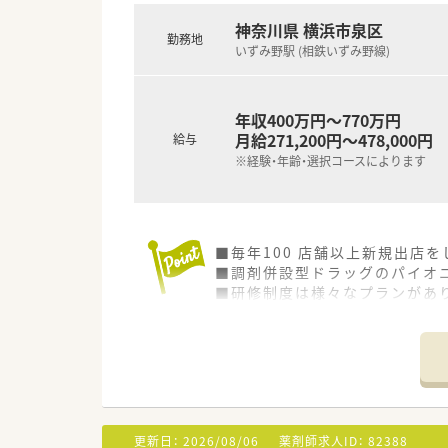
神奈川県 横浜市泉区
勤務地
いずみ野駅 (相鉄いずみ野線)
年収400万円～770万円
月給271,200円～478,000円
給与
※経験・年齢・選択コースによります
■毎年100 店舗以上新規出店
■調剤併設型ドラッグのパイオニ
■研修制度は様々なプランがあ
■店舗で活躍する従業員、社外
されています
■総合薬剤師・調剤薬剤師（土日
■調剤併設型だけでなく「医療モ
■在宅医療にも積極的取り組んで
■「プラチナくるみん認定企業」
います
更新日：
2026/08/06
薬剤師求人ID：
82388