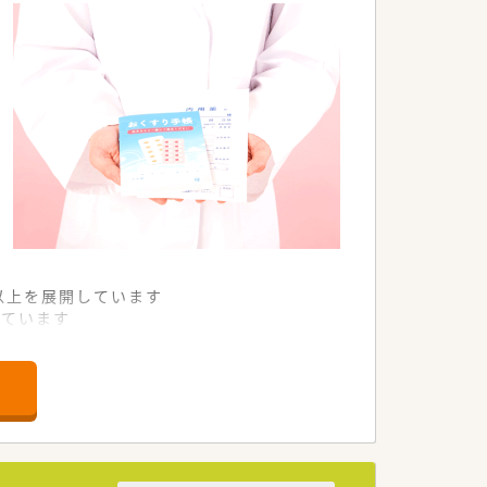
舗以上を展開しています
れています
て様々な活躍ができるフィールドを用意
舗」など様々な店舗を運営しています
最多の51店舗設置しています
一人ひとりが働きやすい環境が整備されて