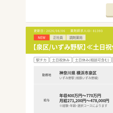
されています
■総合薬剤師・調剤薬剤師（土日
■調剤併設型だけでなく「医療モ
■在宅医療にも積極的取り組んで
■「プラチナくるみん認定企業」
います
更新日：
2026/08/06
薬剤師求人ID：
81393
■充実した研修制度、人事制度、
NEW
正社員
調剤薬局
【泉区/いずみ野駅】≪土日
駅チカ
土日祝休み
土日休み(相談可含む)
神奈川県 横浜市泉区
勤務地
いずみ野駅 (相鉄いずみ野線)
年収400万円～770万円
月給271,200円～478,000円
給与
※経験・年齢・選択コースによります