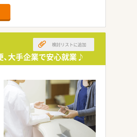
舗」など様々な店舗を運営しています
最多の51店舗設置しています
一人ひとりが働きやすい環境が整備されて
検討リストに追加
便、大手企業で安心就業♪