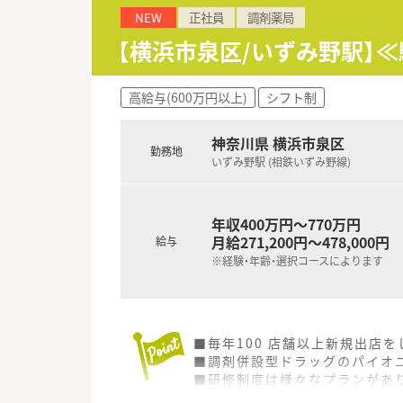
■充実した研修制度、人事制度、
NEW
正社員
調剤薬局
【横浜市泉区/いずみ野駅】
高給与(600万円以上)
シフト制
神奈川県 横浜市泉区
勤務地
いずみ野駅 (相鉄いずみ野線)
年収400万円～770万円
月給271,200円～478,000円
給与
※経験・年齢・選択コースによります
■毎年100 店舗以上新規出店
■調剤併設型ドラッグのパイオニ
■研修制度は様々なプランがあ
■店舗で活躍する従業員、社外