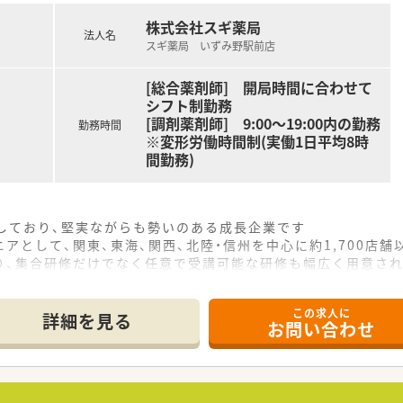
株式会社スギ薬局
法人名
スギ薬局 いずみ野駅前店
[総合薬剤師] 開局時間に合わせて
シフト制勤務
[調剤薬剤師] 9:00～19:00内の勤務
勤務時間
※変形労働時間制(実働1日平均8時
間勤務)
をしており、堅実ながらも勢いのある成長企業です
アとして、関東、東海、関西、北陸・信州を中心に約1,700店
り、集合研修だけでなく任意で受講可能な研修も幅広く用意さ
で活躍する従業員、将来経営幹部となる従業員など、薬剤師とし
この求人に
休み・19時までの勤務）どちらかの働き方を選択できます
詳細を見る
お問い合わせ
ール・クリニック併設店舗」「敷地内薬局」「訪問調剤特化型店
おり「訪問調剤特化型店舗」を50店舗以上、無菌調剤室は業界
「健康経営優良法人2023（大規模法人部門）認定」等を取得し