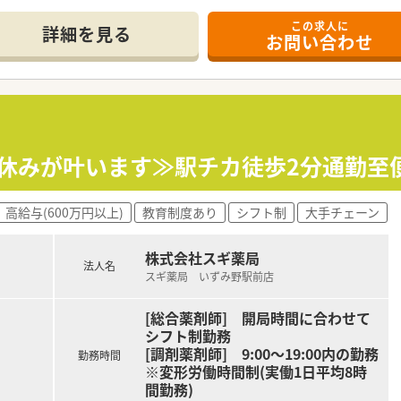
この求人に
休み・19時までの勤務）どちらかの働き方を選択できます
詳細を見る
お問い合わせ
ール・クリニック併設店舗」「敷地内薬局」「訪問調剤特化型店
おり「訪問調剤特化型店舗」を50店舗以上、無菌調剤室は業界
「健康経営優良法人2023（大規模法人部門）認定」等を取得し
評価制度、キャリア支援制度等があるのも特徴です
祝休みが叶います≫駅チカ徒歩2分通勤至
高給与(600万円以上)
教育制度あり
シフト制
大手チェーン
株式会社スギ薬局
法人名
スギ薬局 いずみ野駅前店
[総合薬剤師] 開局時間に合わせて
シフト制勤務
[調剤薬剤師] 9:00～19:00内の勤務
勤務時間
※変形労働時間制(実働1日平均8時
間勤務)