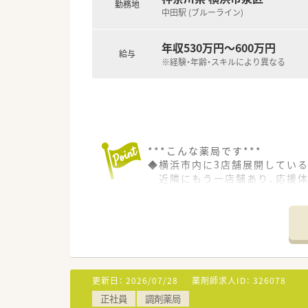
勤務地
中田駅 (ブルーライン)
年収530万円～600万円
給与
※経験・年齢・スキルにより異なる
***こんな薬局です***
◆横浜市内に3店舗展開してい
近隣にもう一店舗あり、応援体
◆社長が女性の方で、会社の雰
更新日：
2026/07/28
薬剤師求人ID：
326078
正社員
調剤薬局