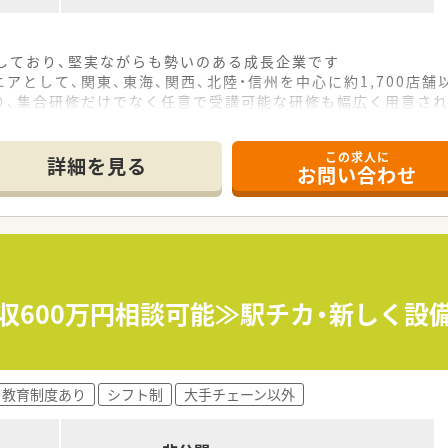
をしており、堅実ながらも勢いのある成長企業です
アとして、関東、東海、関西、北陸・信州を中心に約1,700店
り、集合研修だけでなく任意で受講可能な研修も幅広く用意さ
で活躍する従業員、将来経営幹部となる従業員など、薬剤師とし
この求人に
休み・19時までの勤務）どちらかの働き方を選択できます
詳細を見る
お問い合わせ
ール・クリニック併設店舗」「敷地内薬局」「訪問調剤特化型店
おり「訪問調剤特化型店舗」を50店舗以上、無菌調剤室は業界
「健康経営優良法人2023（大規模法人部門）認定」等を取得し
評価制度、キャリア支援制度等があるのも特徴です
年収600万円相談可能≫駅チカ・新しく
教育制度あり
シフト制
大手チェーン以外