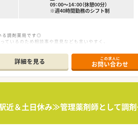
09：00～14：00（休憩00分）
※週40時間勤務のシフト制
いる調剤薬局です◎
入っているのため相談事や意見なども言いやすく、
が良く、ドクターと連携して地域医療に取り組んでいます。
この求人に
意識が高く、患者さん第一にお仕事しています！
詳細を見る
お問い合わせ
け入れもしており、未経験の方でもベテランの方が教えてくれ
≪駅近＆土日休み≫管理薬剤師として調剤