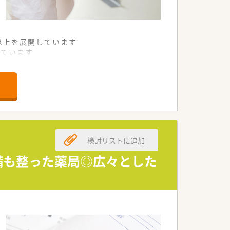
舗以上を展開しています
れています
て様々な活躍ができるフィールドを用意
舗」など様々な店舗を運営しています
最多の51店舗設置しています
一人ひとりが働きやすい環境が整備されて
検討リストに追加
設備も整った薬局◎広々とした