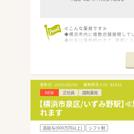
≪こんな薬局です≫
◆横浜市内に複数店舗展開して
◆社長は薬剤師の方で、現場に
風通しの良い職場です！
◆クリニックの先生からも評判
◆薬剤師・事務共にプロとしての
◆こちらの店舗は学生実習の受
更新日：
2026/08/06
薬剤師求人ID：
82420
NEW
正社員
調剤薬局
【横浜市泉区/いずみ野駅】
れます
高給与(600万円以上)
シフト制