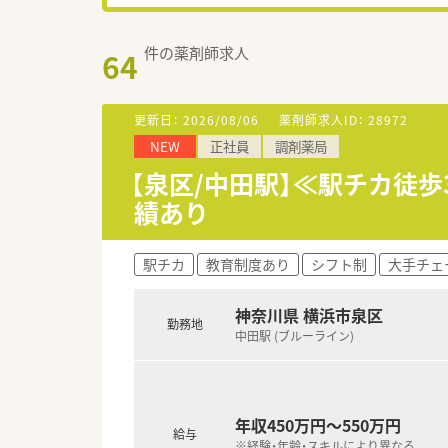
件の薬剤師求人
64
更新日：
2026/08/06
薬剤師求人ID：
28972
NEW
正社員
調剤薬局
【泉区/中田駅】≪駅チカ徒
績あり
駅チカ
教育制度あり
シフト制
大手チェ
神奈川県 横浜市泉区
勤務地
中田駅 (ブルーライン)
年収450万円～550万円
給与
※経験・年齢・スキルにより異なる