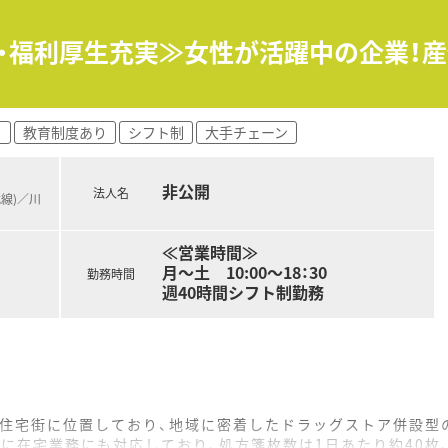
度・福利厚生充実≫女性が活躍中の企業！
り
教育制度あり
シフト制
大手チェーン
非公開
法人名
武線)／川
≪営業時間≫
月～土 10:00～18：30
勤務時間
週40時間シフト制勤務
の住宅街に位置しており、地域に密着したドラッグストア併設型
に在宅業務にも対応しており、処方箋枚数は1日あたり約40枚、