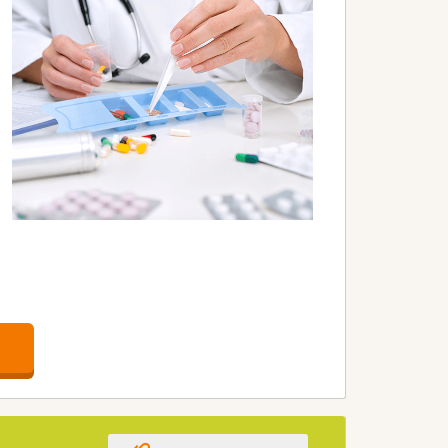
き続けられる会社です。
います。
将来的には現場のエキスパートや薬局長を
パスもあります