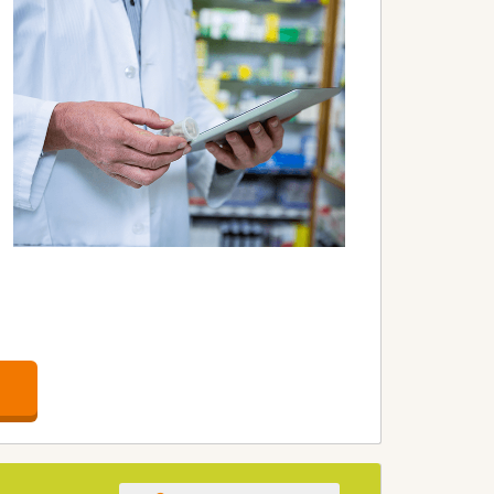
め非常におすすめです。
持ちの方に最適です。
いる方にもぴったりです。