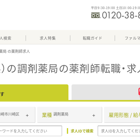
平日9：30-19：00 土日10：00-19：
人検索
求人特集
転職ガイド
ファル
薬局
）の調剤薬局
の薬剤師転職・求
す
業種
雇用形態 / 給
川崎市川崎区
調剤薬局
求人IDで検索