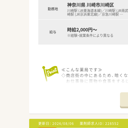
≪福利厚生≫
神奈川県 川崎市川崎区
■年間休日は125日あり、オン
勤務地
川崎駅 (JR東海道本線)／川崎駅 (JR南
夏期休暇：6月～9月の間に3日
崎駅 (JR京浜東北線)／京急川崎駅
…
年末年始：12月30日～1月3日
※クリニックや門前の医療機関
時給2,000円～
■えるぼし認定企業で、女性が
給与
※経験・就業条件により異なる
女性の育休取得率は100％＆2
■社内預金制度や各種見舞金、
≪教育研修体制≫
■自己啓発支援制度（社外研修参
■OJTはもちろん【在宅】【薬
≪こんな薬局です≫
目指せるよう研修プログラムを
◇商店街の中にあるため、暗く
■店舗のマネジメントだけでは
お仕事後に買物や食事をする
◇人数体制が比較的多めにいる
≪求める人物像≫
◇ブランクをお持ちの方にも丁
■在宅の経験者または外来経験
自動車運転は出来なくても大丈
更新日：
2026/08/06
薬剤師求人ID：
228552