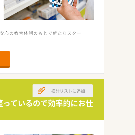
、安心の教育体制のもとで新たなスター
を応需しています。
験を積める環境です。
に対応が可能です。
図れる方を歓迎します。
検討リストに追加
る方を求めています。
験を活かせる職場です。
整っているので効率的にお仕
業はほぼありません。
な時間も確保できます。
き方が実現できます。