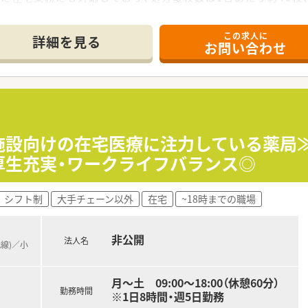
時2名から3名の手厚い体制を整えているほか、事務スタッフも
この求人に
詳細を見る
お問い合わせ
700店舗以上を展開する調剤併設型ドラッグストアチェーンで
数は業界トップクラスを誇り、人口増加エリアに特化したシェア
センターや在宅研修センターを自社で保有しており、実践的な教
ターにて実戦形式の研修を受けられるため、ブランクがある方
≪施設向けの在宅医療に注力している薬局
最短2年目で管理薬剤師へ昇格できるチャンスがあり、将来はマ
利厚生充実・ワークライフバランス◎
極めるだけでなく、本社のバイヤー職や教育担当など、大手なら
シフト制
大手チェーン以外
在宅
~18時までの職場
非常に充実しており、お子様が小学校3年生の学年末まで5時間
考慮する制度や、妊産婦検診時に公休や有給を消費せずに受診
非公開
法人名
7.6％に達しており、プライベートでのリフレッシュを会社全
武線)／小
月～土 09:00～18:00（休憩60分）
勤務時間
※1日8時間・週5日勤務