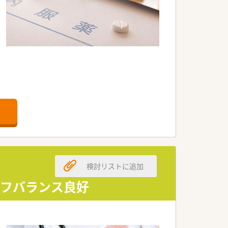
り、多職種連携を学べます。
境です。
の専門性のある業務に集中できます。
検討リストに追加
ジメントを行う薬局長を目指す、各研修
イフバランス良好
を聞いて1年目から薬局業務をしながら本