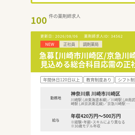
件の薬剤師求人
100
更新日：
2026/08/06
薬剤師求人ID：
34562
NEW
正社員
調剤薬局
急募【川崎市川崎区/京急川崎
見込める総合科目応需の正
年間休日120日以上
教育制度あり
シフト制
神奈川県 川崎市川崎区
勤務地
川崎駅 (JR東海道本線)／川崎駅 (JR南
崎駅 (JR京浜東北線)／京急川崎駅
…
年収420万円～500万円
給与
※経験・年齢・スキルにより異なる
※30歳モデル年収