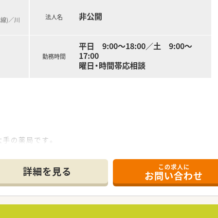
非公開
法人名
たい方にとって、転居を伴う異動がなく通勤時間も考慮されるた
武線)／川
や運動などの健康全般に関わりたいという、予防医療に興味をお
システムが整っているため、調剤経験が浅く業務に不安を感じて
平日 9:00～18:00／土 9:00～
17:00
勤務時間
曜日・時間帯応相談
大手の薬局です。
す！
機材面が整っています。
この求人に
詳細を見る
お問い合わせ