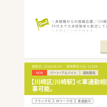
＼未経験からの挑戦応援／（川崎
30代までの未経験者も歓迎し
トを切ることができます。
【店舗情報と応需状況について】
■最寄り駅からバスや徒歩での通
■総合科目を幅広く応需してい
■近隣に系列店舗があるため協
【募集背景と求める人物像につい
更新日：
2026/08/06
薬剤師求人ID：
11344
■処方箋枚数の回復に伴う人員
NEW
パート・アルバイト
調剤薬局
■30代までの調剤未経験の方
■薬剤師以外の職種でのマネジ
【川崎区/川崎駅】≪車通勤
事可能。
【勤務実態について】
■平日は17時30分までの勤務
■月間の平均残業時間は10時間
ブランク可
Ｗワーク可
車通勤可
■有給休暇は法定通り付与され