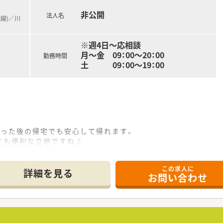
オフをしっかり切り替えられます。
非公開
法人名
武線)／川
間のお休みを取得できます。
の5日間取得できます。
により変動いたします。
※週4日～応相談
活躍できる環境として太鼓判を押せます。
月～金 09：00～20：00
勤務時間
023年度は復帰率も100%で、ライフイベントがあっても長く働
土 09：00～19：00
提携保養所など大手並みの制度充実で末永く働ける環境を整えて
加支援、認定薬剤師資格取得支援）
局オペレーション（マネジメント）】【かかりつけ】の3つを学び、
組んでいます
なった後の帰宅でも安心して帰れます。
なく、学術部・教育研修部・人事部などの本部機能へのキャリア
にも便利な立地ですね♪
ため無理なく仕事をして頂けます。
寧に教えてくれるので安心。
のみでも在宅をしっかり学びたい方歓迎！
この求人に
詳細を見る
夫です♪
お問い合わせ