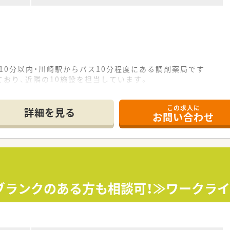
歩10分以内・川崎駅からバス10分程度にある調剤薬局です
おり、近隣の10施設を担当しています。
ります
募集となります
この求人に
詳細を見る
お問い合わせ
舗展開する調剤薬局です。
にあり、特化型の店舗も8件あります。本門診療に同行もしてお
持つ薬局は4店舗あり、在宅スキルを満遍なく身に着けられる環
務のセンター化によって、業務効率化にも注力しており、薬剤師
宅・外来の臨床現場で活躍するエキスパートや、薬局運営・マネ
～ブランクのある方も相談可！≫ワークラ
・人事部といった本部の一員として活躍される方も多く、希望
もいます。
40代の世代が多く活躍しています！