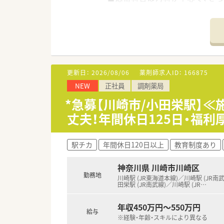
■薬剤師は常勤3名が在籍し、常
【法人特徴について】
■関東および東海エリアを中心に
■東京・神奈川エリアでの店舗
ます。
■薬局を模した専用の調剤研修
更新日：
2026/08/06
薬剤師求人ID：
166875
NEW
正社員
調剤薬局
【想定されるキャリアイメージ】
■入社後は専用の調剤研修セン
*急募【川崎市/小田栄駅】
■現場での経験を積んだ後は、
丈夫！年間休日125日・福
■現場薬剤師としての専門性を
す。
駅チカ
年間休日120日以上
教育制度あり
【こんな取り組みをしています】
■出産や育児を支援する制度が
神奈川県 川崎市川崎区
■妊娠中から勤務時間の希望を
勤務地
■5日連続休暇制度の取得率は9
川崎駅 (JR東海道本線)／川崎駅 (JR南
田栄駅 (JR南武線)／川崎駅 (JR
…
年収450万円～550万円
給与
※経験・年齢・スキルにより異なる