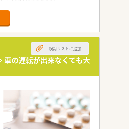
1名配置されています。
、34年連続成長を続けています。
確保により経営基盤は非常に安定してい
育制度に多額の投資を行っています。
検討リストに追加
や経験が浅い方も着実に成長できます。
≫ 車の運転が出来なくても大
ネジメント職への道も開かれています。
ではの多彩なキャリアパスが存在しま
の時短勤務を利用することが可能です。
できる独自のサポートも実施しています。
体で後押しする文化が根付いています。