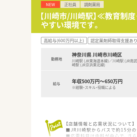
NEW
正社員
調剤薬局
【川崎市/川崎駅】≪教育制
やすい環境です。
高給与(600万円以上)
認定薬剤師取得支援あ
神奈川県 川崎市川崎区
勤務地
川崎駅 (JR東海道本線)／川崎駅 (JR南
崎駅 (JR京浜東北線)
年収500万円～650万円
給与
※経験・スキル・役職による
【店舗情報と応需状況について】
■JR川崎駅からバスで約15分
■応需科目は内科が中心で、さら