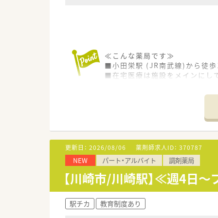
≪こんな薬局です≫
■小田栄駅 (JR南武線)から徒
■在宅医療は施設をメインにして
■外来は1日60～80枚程度とな
■処方箋・施設増加のため増員
≪こんな企業です≫
■神奈川県中心に広域で約50店
■在宅は業界でも先駆者的立場
無菌調剤室（クリーンベンチ）を
更新日：
2026/08/06
薬剤師求人ID：
370787
■最先端ITの積極導入や事務業
NEW
パート・アルバイト
調剤薬局
■教育・研修制度も魅力です。在
制度が整っています。
【川崎市/川崎駅】≪週4日
その他にも、学術部・教育研修部
社部門の部署に在籍している方
■新卒採用も行っており、20～
駅チカ
教育制度あり