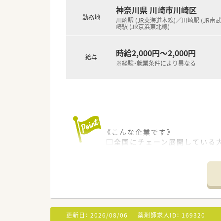
神奈川県 川崎市川崎区
【こんな方にオススメ】
勤務地
■首都圏で腰を据えて長く働き
川崎駅 (JR東海道本線)／川崎駅 (JR南
崎駅 (JR京浜東北線)
■調剤だけでなく患者様の食事
■手厚い研修制度や安全な監査
時給2,000円～2,000円
給与
※経験・就業条件により異なる
《こんな企業です》
□全国にチェーン展開している
□研修体制がとても充実していま
□電子薬歴はもちろんのこと、
更新日：
2026/08/06
薬剤師求人ID：
169320