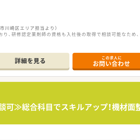
市川崎区エリア担当より）
ており、研修認定薬剤師の資格も入社後の取得で相談可能なため
この求人に
勤が可能となっており、総合病院の門前で1日約50枚の処方箋
詳細を見る
お問い合わせ
るため、さまざまな症例に触れながら薬剤師としての専門的な経
力体制がしっかりと整っており、急な欠員時なども店舗間で柔軟
て】
強化のための募集であり、患者様と円滑なコミュニケーションを
も受け入れており、入社後に研修認定薬剤師を取得する意欲があ
メント経験がある方も高く評価されるため、これまでの多様な経
相談可≫総合科目でスキルアップ！機材面
となり、土曜日も18時には営業終了となるため、夜遅くまでの残
から15時間程度に抑えられており、業務終了後のプライベート
るだけでなく、1時間単位での分割取得も可能なため、柔軟な働