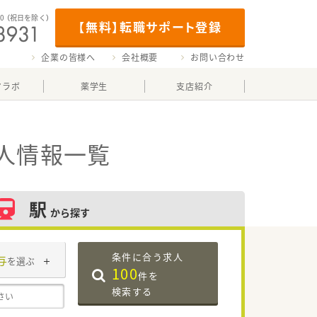
00
（祝日を除く）
【無料】転職サポート登録
企業の皆様へ
会社概要
お問い合わせ
マラボ
薬学生
支店紹介
人情報一覧
駅
から探す
条件に合う求人
与
を選ぶ
100
件を
検索する