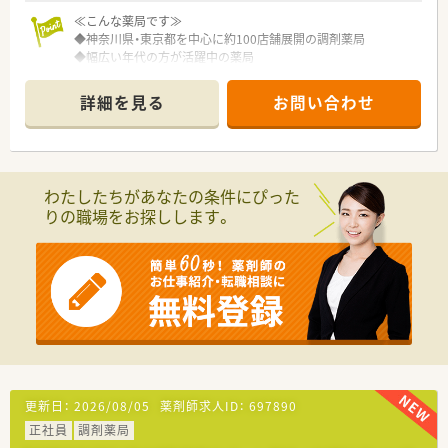
≪こんな薬局です≫
◆神奈川県・東京都を中心に約100店舗展開の調剤薬局
◆幅広い年代の方が活躍中の薬局
◆この店舗は平日のみ＆18時までの貴重な店舗
◆週4日の社会保険加入パート
詳細を見る
お問い合わせ
◆残業なくプライベートとも両立しやすい店舗
◆色々な科目を勉強できますが、枚数は落ち着いており働きやす
い環境です
◆定着率が高くベテラン薬剤師が多数活躍中！
◆マイカー通勤OK
わたしたちがあなたの条件にぴった
りの職場をお探しします。
更新日：
2026/08/05
薬剤師求人ID：
697890
正社員
調剤薬局