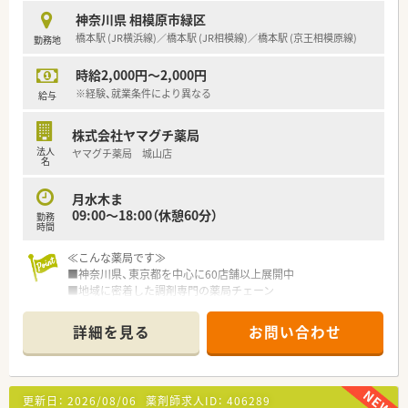
神奈川県 相模原市緑区
橋本駅 (JR横浜線)／橋本駅 (JR相模線)／橋本駅 (京王相模原線)
勤務地
時給2,000円～2,000円
※経験、就業条件により異なる
給与
株式会社ヤマグチ薬局
法人
ヤマグチ薬局 城山店
名
月水木ま
09:00～18:00（休憩60分）
勤務
時間
≪こんな薬局です≫
■神奈川県、東京都を中心に60店舗以上展開中
■地域に密着した調剤専門の薬局チェーン
■この店舗は近隣病院からの応需が中心で、複数科目を学ぶこと
が出来ます
詳細を見る
お問い合わせ
■月水木または月水金のシフトに入れる方、大歓迎！曜日ご相談
ください
■18時まで／パートなので残業はありません
■男性薬剤師も女性薬剤師も複数名在籍しており、安心して働け
更新日：
2026/08/06
薬剤師求人ID：
406289
ます