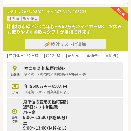
備蓄することで高度な急性期医療のニーズに応えています。
更新日：
2026/08/06
薬剤師求人ID：
168237
【法人特徴について】
■リネンサプライや介護事業など、医療・福祉に関わる9つの事
正社員
調剤薬局
業を全国展開する総合医療商社グループの一員として運営され
【相模原市緑区】≪高年収～650万円≫マイカーOK お休み
ています。
も取りやすく柔軟なシフトが相談できます
■調剤薬局事業部は多角経営を行う企業内の一分門であるため、
単一事業の企業と比べて経営基盤が非常に安定しているのが強
検討リストに追加
みです。
■神奈川県内だけでなく静岡や関東近郊にも店舗を広げていま
すが、各店舗が独立して根付いているため、原則として転勤はあ
年間休日120日以上
週32h以上
転勤なし
車通勤可
高給与(600万円以上)
りません。
神奈川県 相模原市緑区
【勤務実態について】
橋本駅 (JR横浜線)／相模湖駅 (JR中央本線)
勤務地
■平日は18時までの開局となっており、仕事終わりの時間を趣
味や家族との団らんに充てやすく、メリハリのある生活が送れま
年収500万円～650万円
す。
■第2・第4土曜日は店舗自体がお休みとなるため、隔週で土日連
※経験・スキル・就業条件による
給与
休を取得することが可能で、旅行などの予定も立てやすい環境で
月単位の変形労働時間制
す。
週5日シフト制勤務
■残業はほとんど発生しないよう調整されているため、正社員と
月～金
して責任ある仕事を全うしつつ、無理なく継続して勤務いただけ
9:00～18:30（休憩60分）
勤務
ます。
時間
土
9:00～13:00（休憩なし）