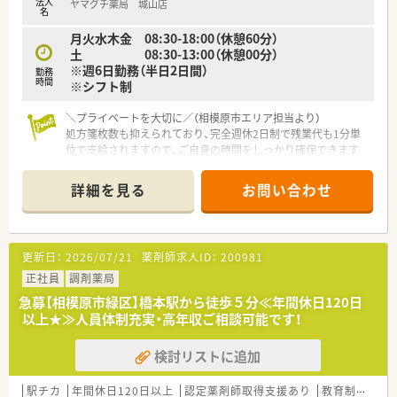
法人
ヤマグチ薬局 城山店
名
月火水木金 08:30-18:00（休憩60分）
土 08:30-13:00（休憩00分）
※週6日勤務（半日2日間）
勤務
時間
※シフト制
＼プライベートを大切に／（相模原市エリア担当より）
処方箋枚数も抑えられており、完全週休2日制で残業代も1分単
位で支給されますので、ご自身の時間をしっかり確保できます
よ。
＊------------------------------------------＊
詳細を見る
お問い合わせ
【店舗情報と応需状況について】
■JR横浜線の相原駅からバスで11分ほどの立地にあり、近隣の
広瀬病院から多岐にわたる処方箋を応需している薬局です。
更新日：
2026/07/21
薬剤師求人ID：
200981
■呼吸器科、内科、整形外科、循環器科など幅広い科目を1日125
枚ほど応需しており、豊富な知識を習得することが可能です。
正社員
調剤薬局
■薬剤師は常勤1名とパート10名が在籍し、常時4名体制を敷く
急募【相模原市緑区】橋本駅から徒歩５分≪年間休日120日
ことで一人ひとりの負担を軽減し安全な調剤を実現していま
以上★≫人員体制充実・高年収ご相談可能です！
す。
検討リストに追加
【法人特徴について】
■1983年創業の歴史ある企業であり、関東圏を中心に約100店
舗を自社開発のみで展開している安定した経営基盤を誇りま
駅チカ
年間休日120日以上
認定薬剤師取得支援あり
教育制度あり