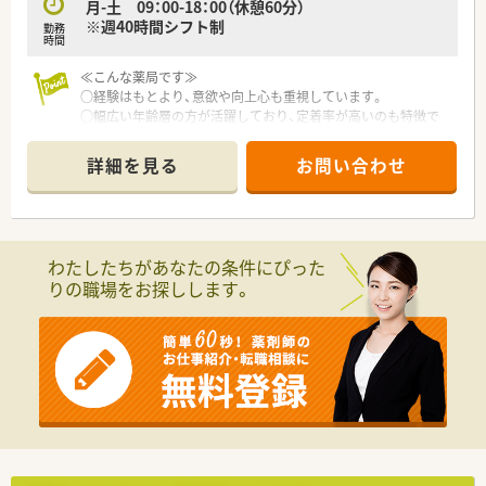
月-土 09：00-18：00（休憩60分）
※週40時間シフト制
勤務
時間
≪こんな薬局です≫
○経験はもとより、意欲や向上心も重視しています。
○幅広い年齢層の方が活躍しており、定着率が高いのも特徴で
す。
○開局以来、安定した経営を続けています。
詳細を見る
お問い合わせ
わたしたちがあなたの条件にぴった
りの職場をお探しします。