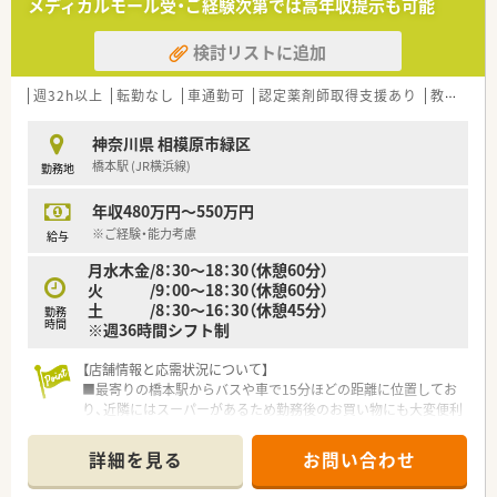
メディカルモール受・ご経験次第では高年収提示も可能
し合うことで、信頼関係を築ける環境を大切にしています。
■各エリアの特徴を熟知している現場の意見を尊重し、薬局運営
検討リストに追加
に反映させる風通しの良い運営方針を掲げている企業です。
【勤務実態について】
週32h以上
転勤なし
車通勤可
認定薬剤師取得支援あり
教育制度あり
■有給休暇の取得率は80％を超えており、周囲の理解を得なが
ら積極的に休みを取得できる風土がしっかりと根付いていま
神奈川県 相模原市緑区
す。
橋本駅 (JR横浜線)
勤務地
■無理な異動や会社都合による転居を伴う異動は原則としてな
く、地域に密着して長く腰を据えて働ける環境が整っています。
年収480万円～550万円
■結婚などのライフイベントによる転居が発生した際にも、転居
先の店舗への異動を調整するなど柔軟な対応が期待できます。
※ご経験・能力考慮
給与
月水木金/8：30～18：30（休憩60分）
火 /9：00～18：30（休憩60分）
土 /8：30～16：30（休憩45分）
勤務
時間
※週36時間シフト制
【店舗情報と応需状況について】
■最寄りの橋本駅からバスや車で15分ほどの距離に位置してお
り、近隣にはスーパーがあるため勤務後のお買い物にも大変便利
な立地です。
■応需科目は内科や小児科、心療内科、精神科、皮膚科と多岐に
詳細を見る
お問い合わせ
わたり、1日平均70枚から80枚程度の処方箋を受け付けておりま
す。