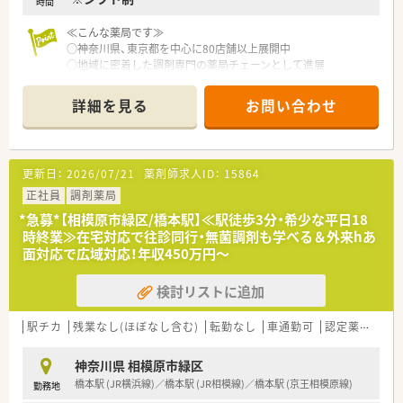
時間
≪こんな薬局です≫
○神奈川県、東京都を中心に80店舗以上展開中
○地域に密着した調剤専門の薬局チェーンとして進展
○若手-ベテランまで、定着率が高いのも自慢の一つです。
○風通しがよく、社員一人一人をしっかり見ています
詳細を見る
お問い合わせ
○安定した成長を続けています
更新日：
2026/07/21
薬剤師求人ID：
15864
正社員
調剤薬局
*急募*【相模原市緑区/橋本駅】≪駅徒歩3分・希少な平日18
時終業≫在宅対応で往診同行・無菌調剤も学べる＆外来hあ
面対応で広域対応！年収450万円～
検討リストに追加
駅チカ
残業なし(ほぼなし含む)
転勤なし
車通勤可
認定薬剤師取得支援あり
神奈川県 相模原市緑区
橋本駅 (JR横浜線)／橋本駅 (JR相模線)／橋本駅 (京王相模原線)
勤務地