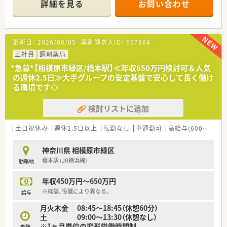
詳細を見る
お問い合わせ
■自動錠剤払出器や最新の監査システムを完備しており、安全か
つ迅速な調剤業務を支えるための設備投資を積極的に行ってい
ます。
更新日：
2026/08/05
薬剤師求人ID：
697884
【求人情報について】
■正社員の想定年収は520万円から560万円となっており、これ
正社員
調剤薬局
までのご経験や前職の給与を考慮して柔軟に決定いたします。
*急募*【相模原市緑区/橋本駅】≪年収650万円検討可＆人気
■年間休日は126日以上と業界内でも非常に多く、週休2日制に
の週休2.5日≫大手グループの安定基盤で安心して長く働け
加えて祝日もしっかり休めるため、リフレッシュが可能です。
る環境です◎
■福利厚生として退職金制度や福利厚生倶楽部への加入があり、
さらにグループの鍼灸整骨院での施術優待なども受けられま
検討リストに追加
す。
【こんな方が活躍中】
土日祝休み
週休2.5日以上
転勤なし
車通勤可
高給与(600万円以上)
■子育てをしながら正社員として勤務する薬剤師が多く、ライフ
イベントに合わせて雇用形態を柔軟に変更しながら活躍してい
神奈川県 相模原市緑区
ます。
橋本駅 (JR横浜線)
勤務地
■大手チェーンから転職してきた方が多く、適度な規模感と個人
の裁量が両立する環境で、のびのびと業務に励んでいます。
年収450万円～650万円
■認定薬剤師の取得支援制度を活用して、働きながら専門性を高
め、地域医療に貢献しようとする意欲的な方が多数在籍していま
※経験、役職により異なる。
給与
す。
月火木金 08:45～18:45（休憩60分）
土 09:00～13:30（休憩なし）
※1ヶ月単位の変形労働時間制
勤務