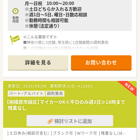
月～日祝 10:00～20:00
※土日どちらか入れる方歓迎
※週1日～5日、曜日・日数応相談
勤務
※勤務時間も相談可能
時間
※休憩（法定通り）
≪こんな薬局です≫
■神奈川県に3店舗、埼玉県に1店舗展開の調剤薬局
■この店舗は2020年3月開局のきれいな店舗
■ショッピングビル内にあり、通いやすさが魅力です
■幅広い科目を応需している人気の薬局なので、テキパキお仕事
詳細を見る
お問い合わせ
こなせる方歓迎！
■シフト・経験により2,300円スタートも検討できます
■土日祝開局なので、どちらか勤務できる方大歓迎！
■メリハリ持って勤務したい方、色々な処方に触れたい方にオス
更新日：
2026/08/06
薬剤師求人ID：
412603
スメ！
パート・アルバイト
調剤薬局
【相模原市緑区】マイカーOK≪平日のみ週3日≫18時まで
残業なし
検討リストに追加
土日休み(相談可含む)
ブランク可
Ｗワーク可
残業なし(ほぼなし含む)