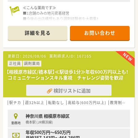
≪こんな薬局です≫
■1店舗のみの地元密着経営
■今後の出店構想もあり調剤経験者を大募集！
■患者様が車に乗ったままで薬を受け取れるドライブスルーが
あります
詳細を見る
お問い合わせ
■居宅・施設両方の在宅に力を入れています
■外来は近隣病院をはじめ面で幅広く応需
■施設調剤が多いため、業務スケジュールがコントロールしやす
い環境です
更新日：
2026/08/06
薬剤師求人ID：
167165
■希望休やシフトが調整しやすいので、正社員でも余裕を持って
働けます
正社員
調剤薬局
■ガッツリ働いてしっかり稼ぎたい方にもオススメ！
【相模原市緑区/橋本駅】≪駅徒歩1分≫年収600万円以上も！
■ご経験により600万円以上のご提示もあります
コミュニケーションスキル重視 チャレンジ姿勢を歓迎
■マイカー通勤OK
※車通勤オススメエリアです
検討リストに追加
■在宅業務があるため自動車運転免許が必須となります
■近くの病院をはじめ、様々な処方箋を応需しています！
駅チカ
週32h以上
転勤なし
高給与(600万円以上)
教育制度あり
神奈川県 相模原市緑区
橋本駅 (JR横浜線)
勤務地
年収500万円～650万円
月給357,143円～464,286円