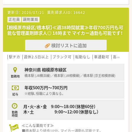
■薬剤師は常時2名から3名、事務スタッフも2名体制で運営して
おり、人員を厚めに配置することで休みを取りやすい環境を整え
更新日：
2026/07/21
薬剤師求人ID：
16642
ています。
正社員
調剤薬局
【法人特徴について】
【相模原市緑区/橋本駅】≪週38時間就業≫年収700万円も可
■東京や神奈川、埼玉を中心に16店舗を展開しており、地域の
能な管理薬剤師求人◎ 18時まで マイカー通勤も可能です！
方々が気軽に相談できる身近なかかりつけ薬局を目指す成長企
業です。
検討リストに追加
■社長自らが薬剤師であるため、現場の状況や薬剤師特有の悩み
を深く汲み取り、業務に反映させてもらえる安心の経営体制で
す。
駅チカ
週休2.5日以上
ブランク可
転勤なし
車通勤可
高給与(600万円以上)
■最新の最終調剤監査システムや散薬調剤ロボットを全店に導
入しており、調剤過誤の防止と業務効率化を徹底して追求してお
神奈川県 相模原市緑区
ります。
橋本駅 (JR横浜線)／橋本駅 (JR相模線)／橋本駅 (京王相模原線)
勤務地
【勤務実態について】
年収500万円～700万円
■週の所定労働時間は36時間と一般的な水準より短く設定され
ており、無理なく長期的に勤め続けることができる労働環境で
※経験、役職により異なる。
給与
す。
■店舗間での助け合いの精神が社風として根付いているため、有
月・火・水・金 9:00～18:00（休憩60分）
給休暇取得率は70%を超え、周囲に気兼ねなくお休みが取れま
木・土 9:00～12:00（休憩なし）
勤務
す。
時間
■産前産後休暇や育児休暇、時短勤務の取得実績が豊富にあり、
男性薬剤師の育休取得例もあるためライフイベントにも柔軟に
≪こんな薬局です≫
対応します。
■橋本駅より徒歩10分。マイカー通勤も可能です。