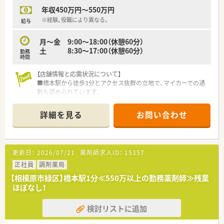
年収450万円～550万円
※経験、役職により異なる。
給与
月～金 9:00～18:00（休憩60分）
土 8:30～17:00（休憩60分）
勤務
時間
【店舗情報と応需状況について】
■橋本駅から徒歩3分とアクセス抜群の立地で、マイカーでの通
勤も認められています。
■在宅業務をメインとしており、施設約5件、個人宅約60件を担
当し、無菌調剤室も完備しています。
詳細を見る
お問い合わせ
■外来は面対応で精神科の比率が高めですが、薬剤師7名、事務3
名体制で対応しています。
【法人特徴について】
更新日：
2026/07/21
薬剤師求人ID：
15357
■関東圏を中心に約100店舗を展開し、「患者さま第一」の理念の
もと、地域医療に貢献しています。
正社員
調剤薬局
■マニュアルやノルマは一切なく、各店舗の裁量権が大きいた
【相模原市緑区】橋本駅1分≪550万以上の勤務薬剤師≫残業
め、主体的に業務に取り組めます。
ほぼなし！
■近隣エリアに集中して出店するドミナント展開により、急なお
休みにも対応できる体制です。
検討リストに追加
【勤務実態について】