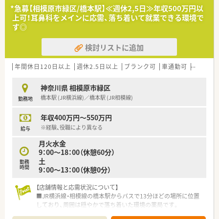
ます。
*急募【相模原市緑区/橋本駅】≪週休2,5日≫年収500万円以
■門前の中村医院は地域で長く愛されており、知識豊富なドクタ
上可！耳鼻科をメインに応需、落ち着いて就業できる環境で
ーと密に連携を取りながら質の高い服薬指導を実践できる環境
す◎
です。
検討リストに追加
【勤務実態について】
■平日は18時30分まで、土曜日は17時までの開局となっており、
週休2日制の導入によりメリハリのある働き方を実現できます。
年間休日120日以上
週休2.5日以上
ブランク可
車通勤可
認定薬剤
■残業時間は店舗全体で適切に管理されており、発生した分につ
いては1分単位で手当が支給されるため、非常に透明性の高い環
神奈川県 相模原市緑区
境です。
橋本駅 (JR横浜線)／橋本駅 (JR相模線)
勤務地
■エリア内で4から5店舗のドミナント展開をしているため、急
なお休みが必要な際も他店舗からの応援体制が整っており安心
年収400万円～550万円
です。
※経験、役職により異なる
給与
【想定される業務内容】
月火水金
■内科および消化器科の処方箋に基づいた調剤業務や監査、そし
9：00～18：00（休憩60分）
て患者様一人ひとりの背景に寄り添った服薬指導を担当いただ
土
きます。
勤務
時間
9：00～13：00（休憩0分）
■門前ドクターは大学病院等での経験も豊富なため、専門性の高
い処方に触れる機会も多く、薬剤師としての知見を広げることが
【店舗情報と応需状況について】
可能です。
■JR横浜線・相模線の橋本駅からバスで13分ほどの場所に位置
■マニュアル通りの対応ではなく、現場での判断や工夫を尊重す
しており、周囲は穏やかで落ち着いた環境の薬局です。
る社風のため、患者様にとって最善のケアを自ら考えて提供でき
■近隣の耳鼻咽喉科クリニックをメインに小児科やアレルギー
ます。