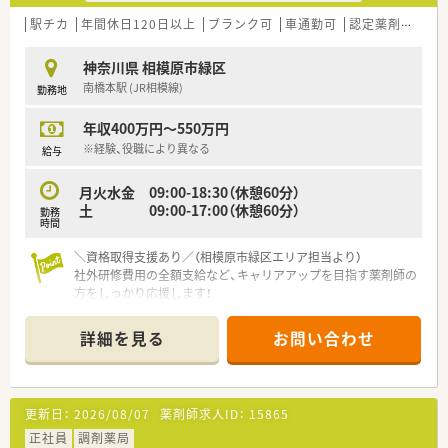
全体で安定した経営基盤を誇ります。
■社員の意見に耳を傾ける風通しの良い社風であり、時代の変化
駅チカ
年間休日120日以上
ブランク可
車通勤可
認定薬剤師取得支援あり
に合わせて柔軟な変化を続けています。
■調剤事業のみならず介護事業も手掛けており、多角的な視点か
神奈川県 相模原市緑区
ら地域医療へ貢献を目指す企業です。
南橋本駅 (JR相模線)
勤務地
求人情報について】
年収400万円～550万円
■正社員の募集で年収420万円から520万円が提示されており、
経験や能力がしっかりと考慮されます。
※経験、役職により異なる
給与
■社会保険完備で各種手当も充実しており、安心して長期的に勤
務できる環境が整えられています。
月火水金 09:00-18:30（休憩60分）
■車通勤も可能となっており、ご自身のライフスタイルに合わせ
土 09:00-17:00（休憩60分）
勤務
た通勤方法を選択できます。
時間
【想定される業務内容】
＼資格取得支援あり／（相模原市緑区エリア担当より）
■外来処方箋の調剤および服薬指導をはじめ、施設在宅を中心と
社外研修費用の全額支給など、キャリアアップを目指す薬剤師の
した訪問服薬管理指導を行います。
方をしっかり応援します！
■10施設程度の施設在宅業務をメインで応需しており、往診同
＊------------------------------------------＊
行を含めた臨床経験を積むことが可能です。
詳細を見る
お問い合わせ
■多種多様な処方に触れられる環境であるため、服薬支援や介護
【店舗情報と応需状況について】
連携などの高度な業務に携われます。
■JR相模線の南橋本駅から徒歩3分という非常にアクセスの良
い場所にあり、周辺は落ち着いた住宅街が広がる穏やかな環境で
す。
更新日：
2026/08/07
薬剤師求人ID：
15865
■応需科目は内科と消化器科が中心で、処方箋枚数は1日平均80
枚程度となっており、薬剤師3名体制で余裕を持って対応してい
正社員
調剤薬局