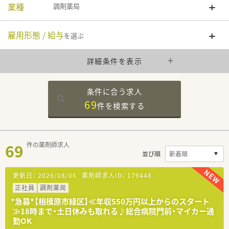
業種
調剤薬局
雇用形態 / 給与
を選ぶ
詳細条件を表示
条件に合う求人
69
件を
検索する
69
件の薬剤師求人
並び順
更新日：
2026/08/06
薬剤師求人ID：
179448
正社員
調剤薬局
*急募*【相模原市緑区】≪年収550万円以上からのスタート
≫18時まで・土日休みも取れる♪総合病院門前・マイカー通
勤OK