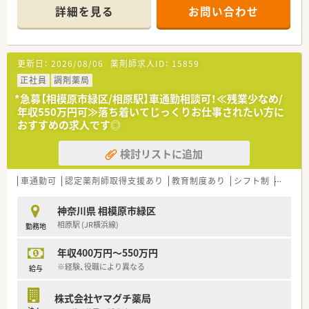
科も応需しており、1日平均30枚から50枚を対応します。
詳細を見る
お問い合わせ
■薬剤師は常勤1名とパート7名が在籍しており、複数名体制を
【想定されるモデル年収】
維持することで無理のない安定した運営を行っています。
■30代の経験者であれば年収500万円前後を想定しており、残業
代や各種手当を合わせることで更なる加算が見込まれる給与体
【法人特徴について】
系です。
更新日：
2026/08/06
薬剤師求人ID：
15859
■1983年創業の歴史を持ち、関東圏を中心に約100店舗を展開
■管理薬剤師を目指す場合は550万円以上の提示も可能であり、
していますが、すべて自社開発による地域密着型チェーンです。
正社員
調剤薬局
役職手当や職務手当によって安定した高収入を実現いただけま
■ドクターとの信頼関係を重視しており、全店舗の約9割がドク
す。
*急募【相模原市緑区/相原駅】車通勤相談可！≪残業少なめ/
ターからの直接の開局相談により立ち上げられています。
■毎年5,000円前後の昇給実績があり、長年勤めるほど着実に給
年収550万円可≫落ち着いてじっくりお仕事されたい方に
■薬剤師1人あたりの処方箋枚数を1日30枚以下に設定し、マニ
与水準が向上していくため、将来設計が立てやすいのが特徴で
おすすめの求人です◎
ュアルに縛られず患者様と向き合う時間を大切にする法人で
す。
す。
検討リストに追加
【勤務実態について】
■平日は18時までの開局となっており、仕事帰りの買い物や夕
車通勤可
認定薬剤師取得支援あり
教育制度あり
シフト制
大手チ
食の準備など、家事や育児との両立も図りやすい環境です。
■週休2.5日制を採用しているため、週の半ばや週末にしっかり
神奈川県 相模原市緑区
と休息を取ることができ、心身ともに健やかに就業可能です。
相原駅 (JR横浜線)
勤務地
■残業代は1分単位で計算されて全額支給される仕組みとなって
おり、透明性の高いクリアな労働条件が約束されています。
年収400万円～550万円
※経験、役職により異なる
給与
株式会社ヤマグチ薬局