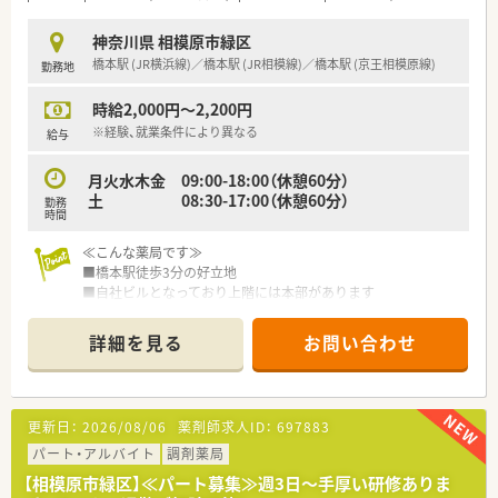
■中小企業ながら激変する業界でしっかり生き残っていけるよ
う社員一人ひとりが意識的に取り組んでいます
神奈川県 相模原市緑区
■患者様やドクターからの信頼を第一に感動・感謝を生み出す工
橋本駅 (JR横浜線)／橋本駅 (JR相模線)／橋本駅 (京王相模原線)
勤務地
夫を各自で考えています
※30歳前後のモデル年収：500万円前後
時給2,000円～2,200円
≪教育研修体制≫
※経験、就業条件により異なる
給与
■現場でのOJT研修中心
管理薬剤師はじめ、先輩社員からしっかりご指導いただけます
月火水木金 09:00-18:00（休憩60分）
■月1回程度、社内勉強会やメーカー担当者を呼んでの勉強会を
土 08:30-17:00（休憩60分）
勤務
実施
時間
■勉強会はテーマによりオンライン研修や集合研修等をやり方
を変えながら工夫して行っています
≪こんな薬局です≫
■橋本駅徒歩3分の好立地
≪こんな方にオススメ≫
■自社ビルとなっており上階には本部があります
■シフト制での勤務を希望される方
■貴重な18時までの店舗
■外来も在宅もどちらにも携わりたい方
■橋本駅周辺に5店舗以上系列店があるためメンバーの突発的な
詳細を見る
お問い合わせ
■MR出身者などの採用実績もあり
お休み等が発生しても安心です
対外的なコミュニケーション能力を重視して採用しています
■30～60代の幅広い年齢層のメンバーが活躍中！
■管理薬剤師（50代男性）も過去にメーカーで勤務してきた経歴
■この店舗では主に施設・個人在宅を中心に対応しています
をお持ちです
■施設は約5件、個人宅は約60件程の患者様をメンバーで分担し
更新日：
2026/08/06
薬剤師求人ID：
697883
薬剤師としての調剤スキルよりも人間力・対応力を大切にしてい
て担当しています
ます
■往診同行の機会もあり在宅スキルが磨けます
パート・アルバイト
調剤薬局
■運転できるメンバーがいるため、自動車運転が難しい方でも在
■店舗は無菌調剤室も完備
【相模原市緑区】≪パート募集≫週3日～手厚い研修ありま
宅にチャレンジできる環境があります
■終末期医療を担える薬剤師を目指せます