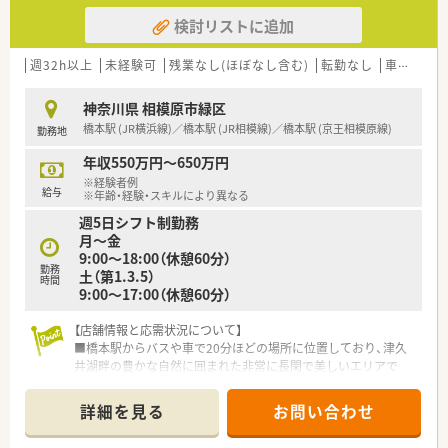
検討リストに追加
週32h以上
未経験可
残業なし(ほぼなし含む)
転勤なし
車通勤可
神奈川県 相模原市緑区
橋本駅 (JR横浜線)／橋本駅 (JR相模線)／橋本駅 (京王相模原線)
勤務地
年収550万円～650万円
※経験者例
給与
※年齢・経験・スキルにより異なる
週5日シフト制勤務
月～金
9:00～18:00（休憩60分）
勤務
土（第1.3.5）
時間
9:00～17:00（休憩60分）
【店舗情報と応需状況について】
■橋本駅からバスや車で20分ほどの場所に位置しており、津久
井湖畔の豊かな自然に囲まれた非常に長閑で美しいエリアで
す。
■相模原赤十字病院の門前に構えており、内科や脳外科をはじ
詳細を見る
お問い合わせ
め、ほぼ全科の処方箋を1日平均100枚ほど受け付けています。
■常時4名の薬剤師体制を整えており、1500品目以上の医薬品を