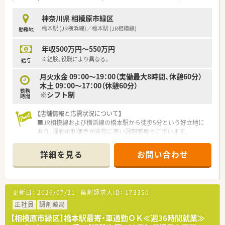
す。
■ドクターとの信頼関係が厚く、全店舗の約9割が医師からの直
神奈川県 相模原市緑区
接的な開局相談を受けて誕生している点が大きな強みです。
橋本駅 (JR横浜線)／橋本駅 (JR相模線)
勤務地
■エリアごとに4から5店舗のドミナント展開をしているため、
急な欠員時にも互いに助け合える強力なバックアップ体制があ
年収500万円～550万円
ります。
※経験、役職により異なる。
給与
【勤務実態について】
月火水金 09：00～19：00（実働最大8時間、休憩60分）
■代表の想いから薬剤師1人あたりの処方箋対応枚数を30枚以
木土 09：00～17：00（休憩60分）
下に設定しており、投薬時間を十分に確保できる環境にありま
勤務
※シフト制
す。
時間
■残業代は1分単位で全額支給される仕組みであり、管理薬剤師
などの責任ある立場の方であっても対象となるため納得感があ
【店舗情報と応需状況について】
ります。
■JR相模線および横浜線の橋本駅から徒歩5分という好立地に
■産休や育休の取得後の復帰率が非常に高く、ライフイベントを
あり、通勤の利便性が非常に高い調剤薬局でございます。
経ても長く働き続けられる風土が全社的に醸成されておりま
■応需科目は歯科や呼吸器科、内科、眼科など多岐にわたり、1日
す。
平均150枚程度の処方箋を受け付けている活気ある店舗です。
詳細を見る
お問い合わせ
■薬剤師は常勤4名とパート5名が在籍しており、常時5名体制を
維持することで一人ひとりの業務負担を軽減しています。
【法人特徴について】
更新日：
2026/07/21
薬剤師求人ID：
173350
■関東圏を中心に約20店舗を展開しており、人材育成と教育を
徹底することで質の高い企業風土づくりに注力している法人で
正社員
調剤薬局
す。
【相模原市緑区】橋本駅最寄・車通勤ＯＫ≪週36時間就業≫
■社員全員が仕事に責任を持ち、互いに知識や技能を研鑽し共有