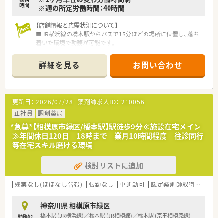
時間
※週の所定労働時間：40時間
【店舗情報と応需状況について】
■JR横浜線の橋本駅からバスで15分ほどの場所に位置し、落ち
着いた環境で勤務が可能です。
■内科や循環器科を中心に1日平均40枚の処方箋を応需し、地域
医療に深く貢献しています。
詳細を見る
お問い合わせ
■薬剤師は常時2名体制で業務にあたっており、一人当たりの負
担が少なく安心して働けます。
【法人特徴について】
更新日：
2026/07/28
薬剤師求人ID：
210056
■大手グループの安定基盤を持ちながらも、地域密着型の運営を
大切にしている調剤薬局です。
正社員
調剤薬局
■個人の希望に合わせた多様な働き方を尊重し、独立支援やマネ
*急募*【相模原市緑区/橋本駅】駅徒歩9分≪施設在宅メイン
ジメント職への道も用意します。
≫年間休日120日 18時まで 業月10時間程度 往診同行
■店舗運営や採用は独自に行っており、現場の意見が通りやすい
等在宅スキル磨ける環境
風通しの良さが魅力の企業です。
検討リストに追加
【想定されるキャリアイメージ】
■店舗での実務経験を積んだ後は、エリアマネージャーなどの管
理職を目指すことも可能です。
残業なし(ほぼなし含む)
転勤なし
車通勤可
認定薬剤師取得支援あり
■独立支援プログラムを活用して、将来的には自身の薬局を持つ
という夢を実現することもできます。
神奈川県 相模原市緑区
■実務実習指導薬剤師として学生の教育に関わることで、自身の
橋本駅 (JR横浜線)／橋本駅 (JR相模線)／橋本駅 (京王相模原線)
勤務地
指導スキルも向上させられます。