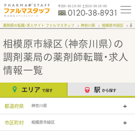
平日9：30-19：00 土日10：00-19：00
薬剤師の転職・求人サイト ファルマスタッフ
神奈川県
相模原市緑区
調
相模原市緑区（神奈川県）の
調剤薬局
の薬剤師転職・求人
情報一覧
エリア
駅
で探す
から探す
都道府県
神奈川県
市区町村
相模原市緑区