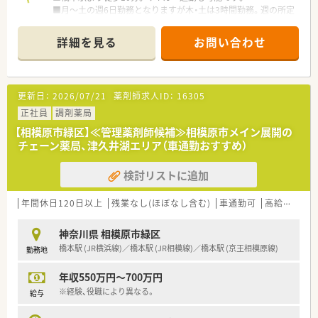
■月～土の週6日勤務となりますが木・土は3時間勤務。週の所定
【想定されるキャリアイメージ】
労働時間は38時間で通常より少し短い設定となっています。
■「薬剤師の成長が会社の成長」という考えのもと、新入社員か
■施設処方も取り扱っていますので、幅広い経験を積む事が可能
詳細を見る
お問い合わせ
ら管理職まで各階層に応じた充実の研修制度でスキルを磨き続
です。
けられます。
■休憩中は外出をしてリフレッシュも可能。風通しの良い就業
■研修認定薬剤師取得のためのeラーニング費用は会社が全額負
環境づくりに力を入れています。
担し、学会参加への補助制度もあるため、専門性を追求したい方
更新日：
2026/07/21
薬剤師求人ID：
16305
に最適です。
≪こんな法人です≫
■意欲と実績次第では、管理薬剤師からエリアマネージャー、さ
■相模原市に1店舗・海老名市に1店展開。堅実な経営をモットー
正社員
調剤薬局
らには経営幹部へと昇格していく道も明確に用意されておりま
としている地域密着型のかかりつけ薬局です。
【相模原市緑区】≪管理薬剤師候補≫相模原市メイン展開の
す。
■メーカー出身者の事務長をはじめ、社長とのコミュニケーショ
チェーン薬局、津久井湖エリア（車通勤おすすめ）
ンが活発な環境です。
検討リストに追加
≪こんな方におすすめ！≫
■管理薬剤師経験を活かして高年収を目指したい方
■転勤の心配をせずに神奈川県に定着して就業したい方
年間休日120日以上
残業なし(ほぼなし含む)
車通勤可
高給与(600万円以上)
神奈川県 相模原市緑区
橋本駅 (JR横浜線)／橋本駅 (JR相模線)／橋本駅 (京王相模原線)
勤務地
年収550万円～700万円
※経験、役職により異なる。
給与