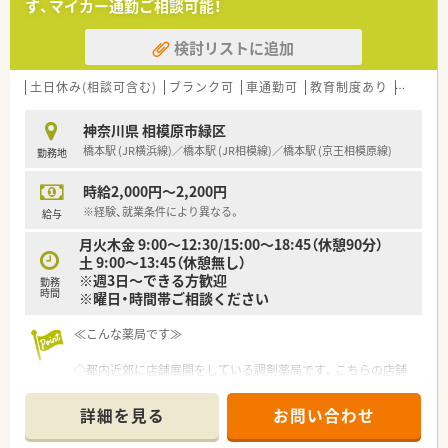
す、マイカー通勤ご相談可能！
■ご経験や入社後の貢献により600万円以上の高年収も期待で
■マイカー通勤OK
きる企業なので、しっかり貢献ししっかり稼ぎたい方にもオスス
検討リストに追加
メ
≪こんな企業です≫
■神奈川・東京中心に約100店舗展開の中堅チェーン
■店舗数は多いですが定期異動はなく、本人の希望がなければ異
土日休み(相談可含む)
ブランク可
車通勤可
教育制度あり
在宅
動頻度はそれほど高くありません
■ドクターとの連携を重視し、クリニックマンツーマン型の店舗
神奈川県 相模原市緑区
が中心です
橋本駅 (JR横浜線)／橋本駅 (JR相模線)／橋本駅 (京王相模原線)
勤務地
■病院門前の店舗もあり、全科目幅広く触れることができます
■マニュアルよりも患者様に向き合う気持ちを大切にしており、
時給2,000円～2,200円
店舗数は多さに比して各店舗の裁量権が大きく、各店舗の特色に
あった運営をしています
※経験、就業条件により異なる。
給与
■新卒採用も行っており、若手～ベテランまで幅広い世代が活躍
月火木金 9:00～12:30/15:00～18:45（休憩90分）
しています
土 9:00～13:45（休憩無し）
■応需枚数30枚/人以下での余裕を持った人員配置を基本として
※週3日～できる方歓迎
勤務
います
時間
※曜日・時間帯ご相談ください
≪こんな方にオススメ≫
≪こんな薬局です≫
■店舗の裁量権が大きいので、店舗内のメンバーと協力し合いフ
ォローし合える方
◇都内近郊に店舗展開をしている調剤薬局です。こちらの店舗
■会社から一方的なノルマや指示をされることはないため、自律
は近年出来たばかりの薬局で非常にキレイです。
的に業務に向き合える方
◇業務効率を考え、電子薬歴・分包機等のシステムも完備されて
■人柄・適性・意欲を重視した採用方針で若手～ベテランまでチ
詳細を見る
お問い合わせ
います。
ャレンジできます
◇近隣クリニックから複数科目を応需している薬局です。