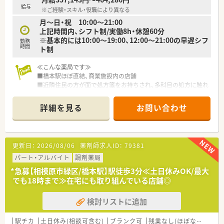
給与
※ご経験・スキル・役職により異なる
月～日・祝 10:00～21:00
上記時間内、シフト制/実働8h・休憩60分
※基本的には10:00～19:00、12:00～21:00の早遅シフ
勤務
時間
ト制
≪こんな薬局です≫
■橋本駅ほぼ直結、商業施設内の店舗
■近隣住民の方が面で処方箋をお持ちされ、多科目の処方に触れ
られます
■外来対応の他、在宅にも積極的に取り組んでいます
詳細を見る
お問い合わせ
■一包化監査支援システム（PROOFIT）導入済み
■調剤薬局の隣にドラッグストアも繋がっており、そちらの店舗
では食料品・化粧品等の生活用品も販売
■特に化粧品は高評価で、手に入りにくい商品も取り揃えてお
更新日：
2026/08/06
薬剤師求人ID：
79381
り、患者様・お客様の求めるものを考えて配置されています
■常勤薬剤師も調剤事務も複数名在籍しており、周囲から業務の
パート・アルバイト
調剤薬局
サポートを受けながらお仕事できます
*急募【相模原市緑区/橋本駅】駅徒歩3分≪土日休みOK/最大
■基本的に年中無休（年末年始除く）で開局しているため、メンバ
でも18時まで≫在宅にも取り組んでいる店舗◎
ーはシフト制での勤務
検討リストに追加
≪こんな会社です≫
■東京・神奈川に調剤薬局・ドラッグストアを複数店舗展開
■借上社宅制度：家賃最大50%負担（独身者対象）
駅チカ
土日休み(相談可含む)
ブランク可
残業なし(ほぼなし含む)