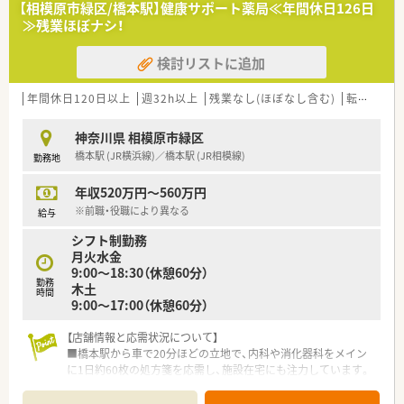
【相模原市緑区/橋本駅】健康サポート薬局≪年間休日126日
≫残業ほぼナシ！
検討リストに追加
年間休日120日以上
週32h以上
残業なし(ほぼなし含む)
転勤なし
神奈川県 相模原市緑区
橋本駅 (JR横浜線)／橋本駅 (JR相模線)
勤務地
年収520万円～560万円
※前職・役職により異なる
給与
シフト制勤務
月火水金
9:00～18:30（休憩60分）
勤務
木土
時間
9:00～17:00（休憩60分）
【店舗情報と応需状況について】
■橋本駅から車で20分ほどの立地で、内科や消化器科をメイン
に1日約60枚の処方箋を応需し、施設在宅にも注力しています。
■薬剤師は常勤4名で常に3名体制を維持しており、事務も3名在
籍しているため、一人ひとりの業務負担が少ない店舗です。