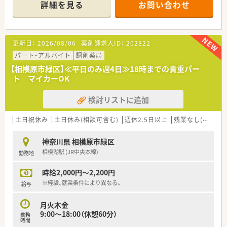
◇内科・消化器科メインの店舗
詳細を見る
お問い合わせ
◇電子薬歴導入済み
◇南橋本駅徒歩3分
◇マイカー通勤OK
更新日：
2026/08/06
薬剤師求人ID：
202822
パート・アルバイト
調剤薬局
【相模原市緑区】≪平日のみ週4日≫18時までの貴重パー
ト マイカーOK
検討リストに追加
土日祝休み
土日休み(相談可含む)
週休2.5日以上
残業なし(ほぼなし含む)
神奈川県 相模原市緑区
相模湖駅 (JR中央本線)
勤務地
時給2,000円～2,200円
※経験、就業条件により異なる。
給与
月火木金
9:00～18:00（休憩60分）
勤務
時間