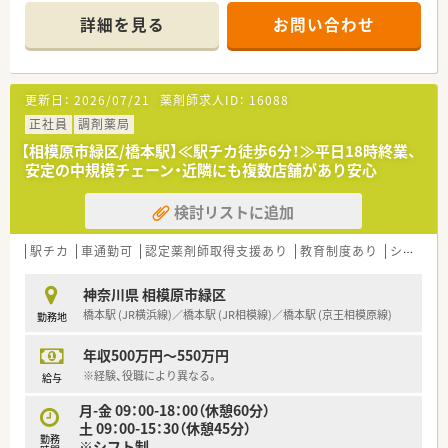
○風通しがよく、社員一人一人をしっかり見ています
詳細を見る
お問い合わせ
○安定した成長を続けています
≪充実の教育研修≫
◆本店による集合研修
更新日：
2026/07/21
薬剤師求人ID：
16088
◆配属店によるOJT研修
◆OFFJT（各種研修会参加者支援制度）
正社員
調剤薬局
【相模原市緑区/橋本駅】≪駅チカ徒歩6分！≫平日18時終業、
安定の中規模チェーン・近隣にも複数店舗があり安心
検討リストに追加
駅チカ
車通勤可
認定薬剤師取得支援あり
教育制度あり
シフト制
神奈川県 相模原市緑区
橋本駅 (JR横浜線)／橋本駅 (JR相模線)／橋本駅 (京王相模原線)
勤務地
年収500万円～550万円
※経験、役職により異なる。
給与
月-金 09：00-18：00（休憩60分）
土 09：00-15：30（休憩45分）
勤務
※シフト制