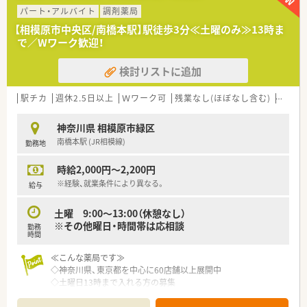
パート・アルバイト
調剤薬局
【相模原市中央区/南橋本駅】駅徒歩3分≪土曜のみ≫13時ま
で／Wワーク歓迎！
検討リストに追加
駅チカ
週休2.5日以上
Ｗワーク可
残業なし(ほぼなし含む)
転勤な
神奈川県 相模原市緑区
南橋本駅 (JR相模線)
勤務地
時給2,000円～2,200円
※経験、就業条件により異なる。
給与
土曜 9:00～13:00（休憩なし）
※その他曜日・時間帯は応相談
勤務
時間
≪こんな薬局です≫
◇神奈川県、東京都を中心に60店舗以上展開中
◇土曜日13時まで入れる方の募集
◇その他曜日・時間を希望される場合はご相談ください