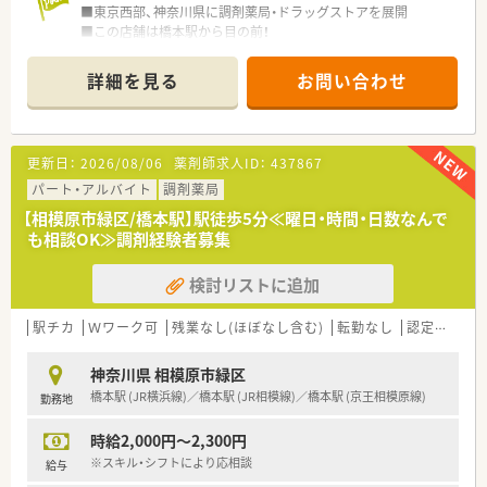
■東京西部、神奈川県に調剤薬局・ドラッグストアを展開
■この店舗は橋本駅から目の前！
■ショッピングモール内の調剤薬局
■面対応で幅広い処方を学ぶことができます
詳細を見る
お問い合わせ
■在宅業務にも積極的に取り組んでいます
■外来対応＋在宅調剤・監査のお仕事
■火・木曜日入れる方歓迎！
週3～5日程度、曜日応相談
更新日：
2026/08/06
薬剤師求人ID：
437867
■年中無休の店舗なので、土日働きたい方や遅い時間だけ働きた
い方などもシフトご相談可能
パート・アルバイト
調剤薬局
【相模原市緑区/橋本駅】駅徒歩5分≪曜日・時間・日数なんで
も相談OK≫調剤経験者募集
検討リストに追加
駅チカ
Ｗワーク可
残業なし(ほぼなし含む)
転勤なし
認定薬剤師取得支援あり
神奈川県 相模原市緑区
橋本駅 (JR横浜線)／橋本駅 (JR相模線)／橋本駅 (京王相模原線)
勤務地
時給2,000円～2,300円
※スキル・シフトにより応相談
給与