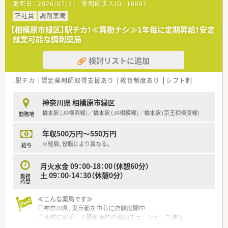
更新日：
2026/07/21
薬剤師求人ID：
16097
正社員
調剤薬局
【相模原市緑区】駅チカ！≪異動ナシ≫1年毎に定期昇給！安定
就業可能な調剤薬局
検討リストに追加
駅チカ
認定薬剤師取得支援あり
教育制度あり
シフト制
神奈川県 相模原市緑区
橋本駅 (JR横浜線)／橋本駅 (JR相模線)／橋本駅 (京王相模原線)
勤務地
年収500万円～550万円
※経験、役職により異なる。
給与
月火水金 09：00-18：00（休憩60分）
土 09：00-14：30（休憩0分）
勤務
時間
≪こんな薬局です≫
○神奈川県、東京都を中心に店舗展開中
○地域に密着した調剤専門の薬局チェーンとして進展
○若手-ベテランまで、定着率が高いのも自慢の一つです。