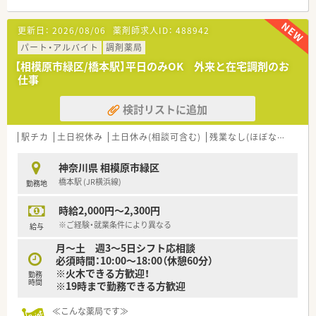
更新日：
2026/08/06
薬剤師求人ID：
488942
パート・アルバイト
調剤薬局
【相模原市緑区/橋本駅】平日のみOK 外来と在宅調剤のお
仕事
検討リストに追加
駅チカ
土日祝休み
土日休み(相談可含む)
残業なし(ほぼなし含む)
神奈川県 相模原市緑区
橋本駅 (JR横浜線)
勤務地
時給2,000円～2,300円
※ご経験・就業条件により異なる
給与
月～土 週3～5日シフト応相談
必須時間：10:00～18:00（休憩60分）
※火木できる方歓迎！
勤務
時間
※19時まで勤務できる方歓迎
≪こんな薬局です≫