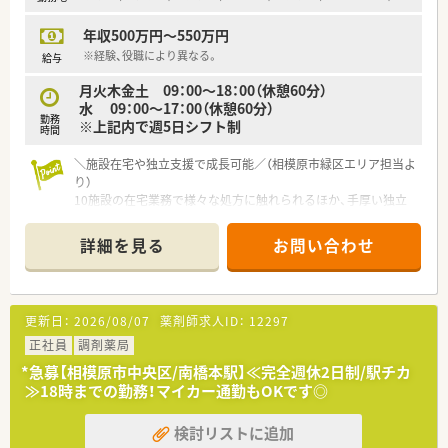
年収500万円～550万円
※経験、役職により異なる。
給与
月火木金土 09：00～18：00（休憩60分）
水 09：00～17：00（休憩60分）
勤務
※上記内で週5日シフト制
時間
＼施設在宅や独立支援で成長可能／（相模原市緑区エリア担当よ
り）
10施設の在宅業務で様々な処方に触れられるほか、手厚い独立
支援制度も魅力です。挙手制でキャリアアップも狙えるため、着
実にスキルを高められます！
詳細を見る
お問い合わせ
【店舗情報と応需状況について】
■橋本駅から徒歩9分の大通り沿いに位置しており、非常に通勤
しやすい好立地な店舗です。
更新日：
2026/08/07
薬剤師求人ID：
12297
■内科や泌尿器科の外来処方箋を1日約20枚と、10施設ほどの施
設在宅業務をメインに応需しています。
正社員
調剤薬局
■体制は常勤薬剤師4名とパート2名に加え、医療事務3名が在籍
*急募【相模原市中央区/南橋本駅】≪完全週休2日制/駅チカ
しておりチームワーク抜群です。
≫18時までの勤務！マイカー通勤もOKです◎
【法人特徴について】
検討リストに追加
■全国に100店舗規模のネットワークを展開しており、グループ