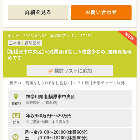
■病院門前に位置していますが、外来だけではなく在宅にも力を
入れています
詳細を見る
お問い合わせ
■18時までご勤務できる方歓迎！
■紙薬歴なのでPC操作が苦手な方でも大丈夫です
■マイカー通勤OK
更新日：
2026/08/06
薬剤師求人ID：
167252
≪こんな企業です≫
■相模原市に3店舗展開
正社員
調剤薬局
■社長も薬剤師で現場にも入っているので安心してご勤務いた
【相模原市中央区】≪残業ほぼなし≫枚数少なめ、業務負担軽
だけます
めです
■店舗異動は基本的にありません
■現場でのOJT研修を通して、少しずつステップアップできる環
検討リストに追加
境
■マイカー通勤ご相談可
駅チカ
残業なし(ほぼなし含む)
シフト制
大手チェーン以外
≪こんな方にオススメ≫
■在宅経験のある方、学びたい方歓迎！
神奈川県 相模原市中央区
■経験にご不安のある方でもしっかり学べます
淵野辺駅 (JR横浜線)
勤務地
■ワークライフバランスに配慮しながら働きたい方
年収450万円～520万円
※ご経験・前職により異なる
給与
月～金/9：00～20：00（休憩60分）
土 /9：00～18：00（休憩60分）