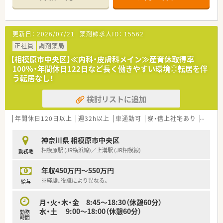
更新日：
2026/07/21
薬剤師求人ID：
15562
正社員
調剤薬局
【相模原市中央区】≪内科・皮膚科メイン≫産育休取得率
100％・年間休日122日など長く働きやすい環境◎転居を伴
う転居なし！
検討リストに追加
年間休日120日以上
週32h以上
車通勤可
寮・借上社宅あり
住宅補
神奈川県 相模原市中央区
相模原駅 (JR横浜線)／上溝駅 (JR相模線)
勤務地
年収450万円～550万円
※経験、役職により異なる。
給与
月・火・木・金 8:45～18:30（休憩60分）
水・土 9:00～18:00（休憩60分）
勤務
時間