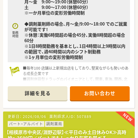
月～金 9:00～19:00（休憩60分）
人です。
土 9:00～17:00（休憩60分）
※一か月単位の変形労働時間制
【求人情報について】
■正社員の一般薬剤師として1名を募集しており、想定年収は
◆調剤薬剤師の場合、月～金/9:00～18:00 でのご就業
450万円から600万円と、経験やスキルに応じて柔軟に決定しま
が可能です！
す。
勤務
※休憩：実働6時間超の場合45分、実働8時間超の場合
■住宅手当や家族手当などの諸手当が充実しており、長く安心し
時間
60分
て働き続けられる福利厚生の制度がしっかりと整っている案件
※1日8時間勤務を基本とし、1日4時間以上9時間以内
です。
の範囲で、週40時間以内のシフト制勤務
■昇給は年1回、賞与は年2回支給される実績があり、前職の経験
※1ヶ月単位の変形労働時間制
や地域体制加算の実績次第では管理薬剤師候補として優遇され
ます。
■毎年100 店舗以上新規出店をしており、堅実ながらも勢いのあ
る成長企業です
■調剤併設型ドラッグのパイオニアとして、関東、東海、関西、北
陸・信州を中心に約1,700店舗以上を展開しています
■研修制度は様々なプランがあり、集合研修だけでなく任意で受
詳細を見る
お問い合わせ
講可能な研修も幅広く用意されています
■店舗で活躍する従業員、社外で活躍する従業員、将来経営幹部
となる従業員など、薬剤師として様々な活躍ができるフィールド
を用意されています
更新日：
2026/08/06
薬剤師求人ID：
507889
■総合薬剤師・調剤薬剤師（土日休み・19時までの勤務）どちらか
の働き方を選択できます
パート・アルバイト
調剤薬局
■調剤併設型だけでなく「医療モール・クリニック併設店舗」「敷
【相模原市中央区/淵野辺駅】≪平日のみ土日休みOK≫高時
地内薬局」「訪問調剤特化型店舗」など様々な店舗を運営してい