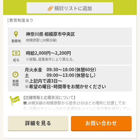
検討リストに追加
教育制度あり
神奈川県 相模原市中央区
相模原駅 (JR横浜線)
勤務地
時給2,000円～2,200円
※経験、就業条件により異なる。
給与
月火水金 09:30〜18:00（休憩60分）
土 09:00〜13:00（休憩なし）
※上記内で週3日～
勤務
時間
※希望の曜日・時間帯をお聞かせください
【店舗情報と応需状況について】
■JR横浜線の相模原駅から徒歩15分ほどの場所に位置してお
り、近隣のクリニックから皮膚科をメインに処方箋を受付してい
ます。
■1日あたりの処方箋枚数は150～200枚程度となっており、常時
詳細を見る
お問い合わせ
薬剤師4名と事務員2名の体制でスピーディーに対応していま
す。
■皮膚科クリニックに隣接しているため応需科目の大半が皮膚