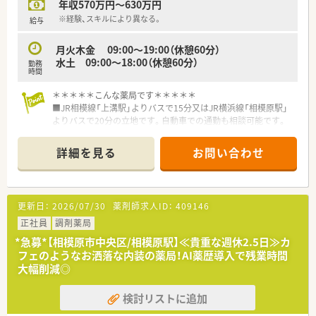
年収570万円～630万円
【勤務実態について】
■AI薬歴システムを導入したことで事務作業の効率が劇的に向
※経験、スキルにより異なる。
給与
上し、残業時間の削減と業務負担の改善を実現しました。
■優秀な事務スタッフが多く在籍しており、薬剤師が本来の職能
月火木金 09:00～19:00（休憩60分）
である対人業務に専念できる環境が整っています。
水土 09:00～18:00（休憩60分）
勤務
■休暇制度も充実しており、夏季休暇3日や年末年始6日など、年
時間
間を通してリフレッシュできる機会が豊富にあります。
＊＊＊＊＊こんな薬局です＊＊＊＊＊
■JR相模線「上溝駅」よりバスで15分又はJR横浜線「相模原駅」
よりバスで20分の立地です。自動車での通勤も相談可能です。
■門前のクリニックより内科をメインの応需しております。1日
当たりの枚数は50枚程度です。
詳細を見る
お問い合わせ
■内装のリニューアルを行っており、ベージュを基調とした明る
い店内です。電話ボックス型のプライバシーに配慮した環境で
服薬指導を行っております。周囲を気にせず相談がしやすいと
患者様から好評をいただいており、薬剤師自身もじっくりと患者
更新日：
2026/07/30
薬剤師求人ID：
409146
様と向き合うことができます。
正社員
調剤薬局
＊＊＊＊＊こんな会社です＊＊＊＊＊
*急募*【相模原市中央区/相模原駅】≪貴重な週休2.5日≫カ
≪会社概要≫
フェのようなお洒落な内装の薬局！AI薬歴導入で残業時間
■神奈川・東京都を中心に29店舗展開している会社です。
大幅削減◎
■薬局事業を中心に新薬開発、治験支援事業、薬剤師職業紹介事
業など、総合的な医療事業を展開しています。
検討リストに追加
■「患者・医師・薬局が三位一体となった医療環境づくり」を理念
に、