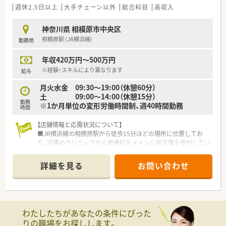
薬局事業、在宅医療事業、治験支援事業など、医療関連事業を
週休2.5日以上
大手チェーン以外
総合科目
高収入
幅広く手掛けている企業です。
≪成長できる環境≫
神奈川県 相模原市中央区
■在宅栄養管理に対応可能な設備を有する大型高機能薬局や、代
相模原駅 (JR横浜線)
勤務地
替医療を取り入れた
健康管理方法を提案する薬局など、地域のニーズに適応した薬
年収420万円～500万円
局展開を行っています。
それぞれが地域の患者様の薬物治療をサポートし、健康を支援
※経験・スキルにより異なります
給与
する事業に取り組んでいます。
月火水金 09:30〜19:00（休憩60分）
■外来対応だけでなく、全ての店舗で在宅医療に対応していま
土 09:00〜14:00（休憩15分）
す。医師との往診同行や
勤務
※1か月単位の変形労働時間制、週40時間勤務
クリーンベンチを使用した抗がん剤製剤業務などを通し、臨床
時間
に強い薬剤師が多く育っています。
■ドミナント展開を行っている為、転居を伴う異動をすることな
【店舗情報と応需状況について】
く、幅広い経験を積むことができる点は大きな魅力です。
■JR横浜線の相模原駅から徒歩15分ほどの場所に位置してお
■毎年新卒採用を行っており、調剤全般は勿論在宅業務もしっか
り、近隣のクリニックから皮膚科をメインに処方箋を受付してい
りと学べる環境です。
ます。
■OJTをはじめ、外部専門講師による研修や、メーカ勉強会、長期
■1日あたりの処方箋枚数は平均150枚程度となっており、常時
詳細を見る
お問い合わせ
病院実習等、様々な研修制度があります。
薬剤師4名と事務員2名の体制でスピーディーに対応していま
■薬局の現場で臨床薬学を身に付けた後には薬局運営・薬剤師教
す。
育、治験支援事業など多彩なキャリアに進むこともできます。
■皮膚科クリニックに隣接しているため応需科目の大半が皮膚
≪働きやすさ≫
科となっており、専門性の高い知識をじっくりと深められる環境
■年間休日122日とワークライフバランスも安定！
です。
わたしたちがあなたの条件にぴった
エリアマネージャーやラウンダーがヘルプに入ることにより、
りの職場をお探しします。
現場ではお休みが取りやすい体制となっています。
【募集背景と求める人物像について】