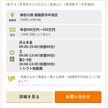
■薬剤師1人あたりの処方箋枚数を30枚以下に抑え、患者様と向
駅チカ
年間休日120日以上
転勤なし
車通勤可
住宅補助(手当)あり
き合う時間を十分に確保できる体制を目指しています。
神奈川県 相模原市中央区
【求人情報について】
矢部駅 (JR横浜線)
勤務地
■年収はご経験や役職に応じて450万円から550万円の範囲で提
示され、別途各種手当が支給されます。
年収400万円～550万円
■世帯主の方には月額3万円の住宅手当が支給されますし、家族
手当（配偶者1万円、他5千円）もあります。
※経験、役職により異なる
給与
■毎年1回、月額5,000円前後の昇給実績があり、賞与は年2回（7
月火木金
月・12月）しっかりと支給されます。
09:00-19:00（休憩60分）
土
【勤務実態について】
09:00-13:00（休憩00分）
■勤務時間は月曜日から金曜日の8時30分から17時30分までと
勤務
第2・4日
なっており、終業後の時間も有効活用できます
時間
10:00-13:00（休憩00分）
■希少な土日祝休み（完全週休2日制）のため、プライベートの予
※シフト制勤務
定が立てやすく、両立しやすい環境です。
■年次有給休暇の他に、夏季休暇3日、年末年始休暇5日、慶弔休
＼残業少なめで無理なく働ける環境／（相模原市中央区エリア担
暇なども整備されており、休暇制度が充実しています。
当より）
残業は月10時間以下で年間休日も123日以上あり、プライベート
を大切にしながら長く安心してご勤務いただける環境が整って
います。
詳細を見る
お問い合わせ
＊------------------------------------------＊
【店舗情報と応需状況について】