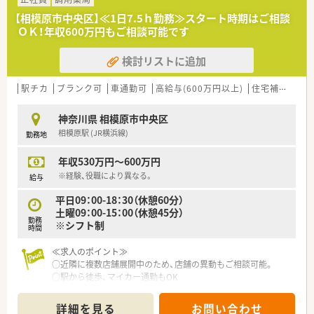
【相模原市中央区】≪1日7.5ｈ勤務≫スタート時期はご相談
ＯＫ！年収600万円もご相談可能です
検討リストに追加
駅チカ
ブランク可
車通勤可
高給与(600万円以上)
住宅補助(手当)あり
神奈川県 相模原市中央区
相模原駅 (JR横浜線)
勤務地
年収530万円～600万円
※経験、役職により異なる。
給与
平日09：00-18：30（休憩60分）
土曜09：00-15：00（休憩45分）
勤務
※シフト制
時間
≪求人のポイント≫
○近隣に複数店舗展開中のため、店舗の異動もご相談可能。
○駅から徒歩、マイカー通勤もOK
詳細を見る
お問い合わせ