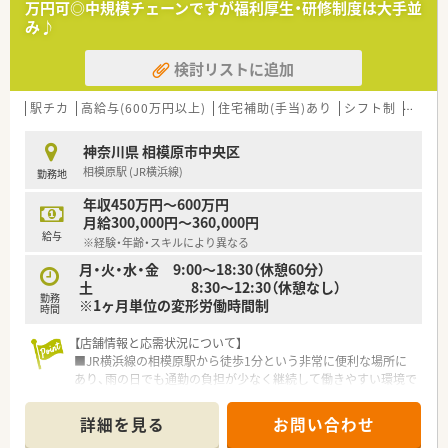
万円可◎中規模チェーンですが福利厚生・研修制度は大手並
■神奈川・東京都を中心に29店舗展開している会社です。
み♪
■薬局事業を中心に新薬開発、治験支援事業、薬剤師職業紹介事
業など、総合的な医療事業を展開しています。
検討リストに追加
■「患者・医師・薬局が三位一体となった医療環境づくり」を理念
に、
薬局事業、在宅医療事業、治験支援事業など、医療関連事業を
駅チカ
高給与(600万円以上)
住宅補助(手当)あり
シフト制
大手チ
幅広く手掛けている企業です。
≪成長できる環境≫
神奈川県 相模原市中央区
■在宅栄養管理に対応可能な設備を有する大型高機能薬局や、代
相模原駅 (JR横浜線)
勤務地
替医療を取り入れた
健康管理方法を提案する薬局など、地域のニーズに適応した薬
年収450万円～600万円
局展開を行っています。
月給300,000円～360,000円
それぞれが地域の患者様の薬物治療をサポートし、健康を支援
給与
※経験・年齢・スキルにより異なる
する事業に取り組んでいます。
■外来対応だけでなく、全ての店舗で在宅医療に対応していま
月・火・水・金 9:00～18:30（休憩60分）
す。医師との往診同行や
土 8:30～12:30（休憩なし）
勤務
クリーンベンチを使用した抗がん剤製剤業務などを通し、臨床
※1ヶ月単位の変形労働時間制
時間
に強い薬剤師が多く育っています。
■ドミナント展開を行っている為、転居を伴う異動をすることな
【店舗情報と応需状況について】
く、幅広い経験を積むことができる点は大きな魅力です。
■JR横浜線の相模原駅から徒歩1分という非常に便利な場所に
■毎年新卒採用を行っており、調剤全般は勿論在宅業務もしっか
あり、雨の日でも通勤の負担が少なく継続して働きやすい環境で
りと学べる環境です。
す。
■OJTをはじめ、外部専門講師による研修や、メーカ勉強会、長期
■主な応需科目は眼科や内科、耳鼻科、小児科と多岐にわたって
詳細を見る
お問い合わせ
病院実習等、様々な研修制度があります。
おり、1日平均100枚程度の処方箋を安定して受け付けていま
■薬局の現場で臨床薬学を身に付けた後には薬局運営・薬剤師教