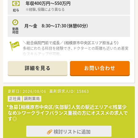
年収400万円～550万円
■最新のAI薬歴システムを導入したことで事務作業の負担が大
※経験、役職により異なる
給与
幅に軽減され、残業は少なめで遅くとも19時には退勤できてい
ます。
■相模原市内に特化した店舗展開のため遠方への異動が発生す
月～金 8:30～17:30（休憩60分）
る心配がなく、マイカー通勤も可能なため日々の通勤ストレスも
勤務
時間
皆無です。
＼総合病院門前で成長／（相模原市中央区エリア担当より）
多岐にわたる科目を経験でき、ドクターとの距離も近いため着実
なスキルアップが可能。
＊------------------------------------------＊
詳細を見る
お問い合わせ
【店舗情報と応需状況について】
■最寄り駅はJR横浜線の矢部駅で、駅からは徒歩約1分と非常に
通勤しやすい立地にあります。
■応需科目は総合病院門前のため、多岐にわたる総合科目に対応
更新日：
2026/08/06
薬剤師求人ID：
15863
しており、1日の処方箋枚数は約80～90枚です。
■薬剤師は常勤6名とパート7名が在籍しており、事務スタッフ
正社員
調剤薬局
と共に協力して業務を行っています。
*急募【相模原市中央区/矢部駅】人気の駅近エリア≪残業少
なめ≫ワークライフバランス重視の方にオススメの求人で
【法人特徴について】
す◎
■関東圏を中心に約100店舗を展開し、「患者さま第一」の理念の
もと、マニュアルに縛られない地域密着型の薬局です。 あ
検討リストに追加
■ドクターとの信頼関係を重視し、約9割が紹介や相談により開
局しているため、クリニックマンツーマン型が中心です。