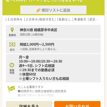
給～2500円／パートでもしっかり在宅を学べる
ます
■在宅医療にも積極的取り組んでおり「訪問調剤特化型店舗」を
検討リストに追加
50店舗以上、無菌調剤室は業界最多の51店舗設置しています
■「プラチナくるみん認定企業」「健康経営優良法人2023（大規模
法人部門）認定」等を取得し一人ひとりが働きやすい環境が整備
土日祝休み
土日休み(相談可含む)
転勤なし
車通勤可
認定薬剤師取得支援あり
されています
■充実した研修制度、人事制度、評価制度、キャリア支援制度等
神奈川県 相模原市中央区
があるのも特徴です
淵野辺駅 (JR横浜線)
勤務地
時給2,000円～2,500円
※経験、就業条件により異なる。
給与
月～金
10:00～19:00/10:30～19:30
週4～5日、シフト応相談
※19:30までの勤務必須
勤務
時間
※休憩60分
※土曜シフト入りたい方も応相談
≪こんな薬局です≫
■相模原市に複数店舗展開の調剤薬局
■淵野辺駅から徒歩8分程度
■2019年秋開局のきれいな店舗
■外来は小児科・内科メイン、完全予約制のため大幅に終わりが
詳細を見る
お問い合わせ