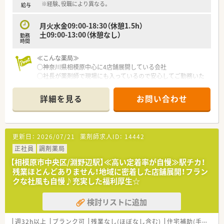
する事業に取り組んでいます。
※経験、役職により異なる。
給与
■外来対応だけでなく、全ての店舗で在宅医療に対応していま
す。医師との往診同行や
月火水金09:00-18:30（休憩1.5h）
クリーンベンチを使用した抗がん剤製剤業務などを通し、臨床
土09:00-13:00（休憩なし）
勤務
に強い薬剤師が多く育っています。
時間
■ドミナント展開を行っている為、転居を伴う異動をすることな
く、幅広い経験を積むことができる点は大きな魅力です。
≪こんな薬局≫
■毎年新卒採用を行っており、調剤全般は勿論在宅業務もしっか
○神奈川県相模原中心に4店舗展開している会社
りと学べる環境です。
○社長が薬剤師で現場にも入っているので安心してご勤務いた
■OJTをはじめ、外部専門講師による研修や、メーカ勉強会、長期
だけます。
病院実習等、様々な研修制度があります。
○未経験でも丁寧に教えていただける環境です。
詳細を見る
お問い合わせ
■薬局の現場で臨床薬学を身に付けた後には薬局運営・薬剤師教
育、治験支援事業など多彩なキャリアに進むこともできます。
≪働きやすさ≫
■年間休日122日とワークライフバランスも安定！
更新日：
2026/07/21
薬剤師求人ID：
14442
エリアマネージャーやラウンダーがヘルプに入ることにより、
現場ではお休みが取りやすい体制となっています。
正社員
調剤薬局
■産休・育休取得率100％！近年では男性薬剤師の育休取得実績
【相模原市中央区/淵野辺駅】≪高い定着率が自慢≫駅チカ！
も増えています。
残業ほとんどありません！地域に密着した店舗展開！フラン
■育児短時間制度はお子様が4歳になるまで利用いただけ、子育
クな社風も自慢♪充実した福利厚生☆
てしやすい職場環境を目指しています。
検討リストに追加
＊＊＊＊＊こんな方におすすめ＊＊＊＊＊
■在宅を1から学びたい方、又はこれまでの経験を活かして在宅
分野で活躍したい方
週32h以上
ブランク可
残業なし(ほぼなし含む)
住宅補助(手当)あり