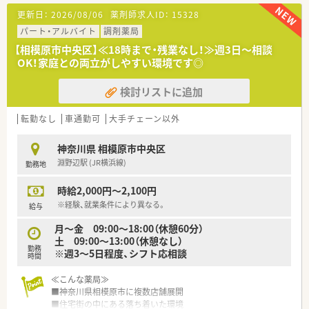
科となっており、専門性の高い知識をじっくりと深められる環境
更新日：
2026/08/06
薬剤師求人ID：
15328
です。
パート・アルバイト
調剤薬局
【法人特徴について】
【相模原市中央区】≪18時まで・残業なし！≫週3日～相談
■相模原市内に6店舗をドミナント展開しており、各店舗が近距
OK！家庭との両立がしやすい環境です◎
離にあるため緊急時の連携やスタッフの協力体制も非常にスム
ーズです。
検討リストに追加
■40代の若手代表取締役が組織変革を推進しており、カフェの
ようなお洒落な内装への改装や最新設備の導入を積極的に行っ
ています。
転勤なし
車通勤可
大手チェーン以外
■地域密着型の経営スタイルを貫きながら在宅医療にも注力し
ており、相模原市民の健康を支える薬局として着実な成長を続け
神奈川県 相模原市中央区
ています。
淵野辺駅 (JR横浜線)
勤務地
時給2,000円～2,100円
※経験、就業条件により異なる。
給与
月～金 09:00～18:00（休憩60分）
土 09:00～13:00（休憩なし）
勤務
※週3～5日程度、シフト応相談
時間
≪こんな薬局≫
■神奈川県相模原市に複数店舗展開
■住宅街の中にある落ち着いた環境