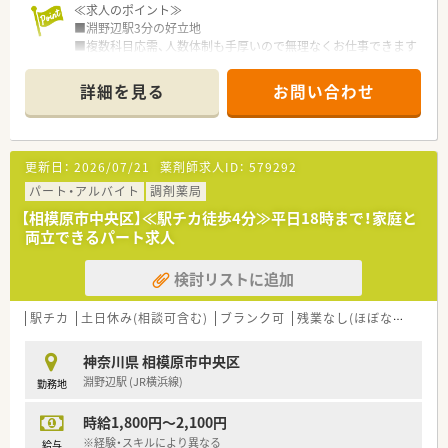
≪求人のポイント≫
■淵野辺駅3分の好立地
■複数科目応需、人数体制も手厚いので無理なくお仕事できます
■このエリアでは希少な午前中のみの扶養内パートです！家事や
子育てとの両立をお考えの方、ご応募お待ちしております！
詳細を見る
お問い合わせ
■メンバー全員が研修認定薬剤師を取得しており、未取得でも取
得のためのサポートが受けられます
■健康サポート薬局受講、実務実習指導薬剤師資格取得など、ス
キルアップも叶う環境です
更新日：
2026/07/21
薬剤師求人ID：
579292
■定着率も高く、スタッフ間のフォロー体制もしっかりしていま
す
パート・アルバイト
調剤薬局
■クリーンベンチ導入済み
【相模原市中央区】≪駅チカ徒歩4分≫平日18時まで！家庭と
両立できるパート求人
検討リストに追加
駅チカ
土日休み(相談可含む)
ブランク可
残業なし(ほぼなし含む)
神奈川県 相模原市中央区
淵野辺駅 (JR横浜線)
勤務地
時給1,800円～2,100円
※経験・スキルにより異なる
給与