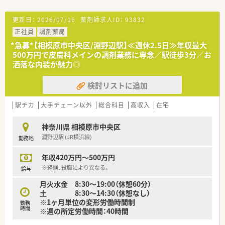
更新日：
2026/07/16
薬剤師求人ID：
93832
正社員
調剤薬局
*急募*【相模原市中央区/淵野辺駅】≪週休2.5日≫年収最大
500万円で皮膚科メインの調剤業務に専念／駅徒歩3分／お
洒落な内装が魅力◎
検討リストに追加
駅チカ
大手チェーン以外
総合科目
高収入
在宅
神奈川県 相模原市中央区
淵野辺駅 (JR横浜線)
勤務地
年収420万円～500万円
※経験、役職により異なる。
給与
月火水金 8:30～19:00（休憩60分）
土 8:30～14:30（休憩なし）
※1ヶ月単位の変形労働時間制
勤務
時間
※週の所定労働時間：40時間