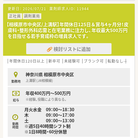
■JR横浜線の矢部駅から徒歩5分圏内という利便性の高い立地
更新日：
2026/07/21
薬剤師求人ID：
11944
にて、マンションの1階部分に清潔感のある店舗を開局しており
ます。
正社員
調剤薬局
■内科と小児科をメインに応需しており、処方箋枚数は1日平均
【相模原市中央区/上溝駅】年間休日125日＆賞与4ヶ月分！皮
90枚から100枚程度ですが、常時4名体制で余裕を持たせていま
膚科・整形外科応需と在宅業務に注力し、年収最大500万円
す。
を目指せる若手育成枠の増員求人です。
■地域に密着した医療機関である半沢クリニックの門前薬局と
して、ドクターと緊密な連携を取りながら質の高い調剤を行って
検討リストに追加
います。
【勤務実態について】
年間休日120日以上
新卒可
未経験可
ブランク可
転勤なし
車通
■平日は19時までの開局ですが、残業時間は月平均で10時間以
下と非常に少なく、ワークライフバランスを重視したい方に最適
神奈川県 相模原市中央区
です。
上溝駅 (JR相模線)
勤務地
■残業代は1分単位で計算されて全額支給されるため、管理薬剤
師を含めてサービス残業が発生しない透明性の高い環境が魅力
年収400万円～500万円
です。
■エリア内にドミナント展開をしているため、急なお休みが必要
※経験、役職により異なる。
給与
な際も近隣店舗からの相互ヘルプ体制が整っており安心して休
月火水金 09：00～18：30
めます。
木 09：00～17：00
土 09：00～13：00
【想定される業務内容】
勤務
※週5日40時間シフト制
■内科および小児科の処方箋に基づいた調剤業務、監査、服薬指
時間
※1日8時間・60分休憩
導をメインに担当し、患者様の健康維持をサポートしていただき
ます。