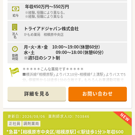
年収450万円～550万円
※経験、役職により異なる。
給与
※経験、役職により異なる
トライアドジャパン株式会社
法人
かもめ薬局 相模原中央店
名
月・火・木・金 10:00～19:00（休憩60分）
水・土 09:00～18:00（休憩60分）
勤務
※週5日のシフト制
時間
＊＊＊＊＊こんな薬局です＊＊＊＊＊
■横浜線「相模原駅」よりバス10分・相模線「上溝駅」よりバスで5
分。停留所からは徒歩1分の立地です。もちろんお車通勤可能で
す。
■店舗のすぐ隣にある耳鼻科クリニックをメインに応需してお
詳細を見る
お問い合わせ
ります。
■近くには市役所や桜並木などもあり季節を感じられる店舗で
す。
■在宅やかかりつけにも力を入れており、しっかり学ぶ事ができ
更新日：
2026/08/06
薬剤師求人ID：
703846
ます。
正社員
調剤薬局
＊＊＊＊＊こんな会社です＊＊＊＊＊
*急募*【相模原市中央区/相模原駅】≪駅徒歩1分≫年収600
≪会社概要≫