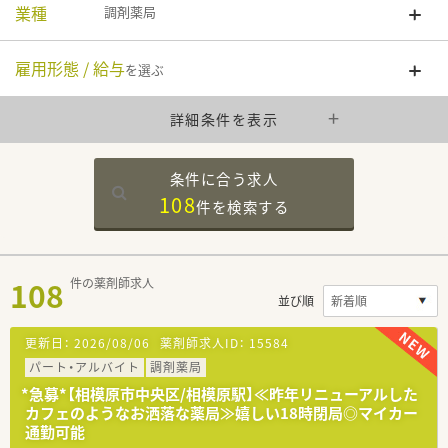
業種
調剤薬局
雇用形態 / 給与
を選ぶ
詳細条件を表示
条件に合う求人
108
件を
検索する
108
件の薬剤師求人
並び順
更新日：
2026/08/06
薬剤師求人ID：
15584
パート・アルバイト
調剤薬局
*急募*【相模原市中央区/相模原駅】≪昨年リニューアルした
カフェのようなお洒落な薬局≫嬉しい18時閉局◎マイカー
通勤可能