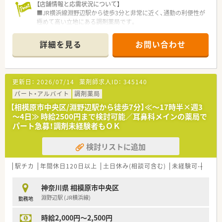
【店舗情報と応需状況について】
■JR横浜線淵野辺駅から徒歩3分と非常に近く、通勤の利便性が
極めて高い立地にある調剤薬局です。
■皮膚科医院からの処方箋をメインに1日平均180～230枚応需
しており、薬剤師3名体制で対応します。
詳細を見る
お問い合わせ
■常勤3名に加えてパート3名が在籍し、常時4名の薬剤師と優秀
な事務員が連携して運営しています。
【法人特徴について】
更新日：
2026/07/14
薬剤師求人ID：
345140
■相模原市内に6店舗を展開しており、近隣店舗同士で密な連携
を図りながら地域密着の運営をしています。
パート・アルバイト
調剤薬局
■40代の若き二代目代表が経営の舵を取り、更なる成長に向け
【相模原市中央区/淵野辺駅から徒歩7分】≪～17時半×週3
てデジタル化や組織変革を進めています。
～4日≫ 時給2500円まで検討可能／耳鼻科メインの薬局で
■地域医療に貢献するため在宅業務にも積極的に取り組み、患者
パート急募！調剤未経験者もＯＫ
様に寄り添った丁寧な支援を続けています。
検討リストに追加
【求人情報について】
■正社員の募集で想定年収は420万円から500万円となってお
り、若手薬剤師が輝ける職場です。
駅チカ
年間休日120日以上
土日休み(相談可含む)
未経験可
ブラ
■管理薬剤師候補だけでなく一般勤務薬剤師の相談も可能で、
個々の希望に応じた働き方を提案します。
神奈川県 相模原市中央区
■昇給制度が明確に整備されており、5年間の定期昇給を経て年
淵野辺駅 (JR横浜線)
勤務地
収480万円まで着実に上昇可能です。
時給2,000円～2,500円
【想定される業務内容】