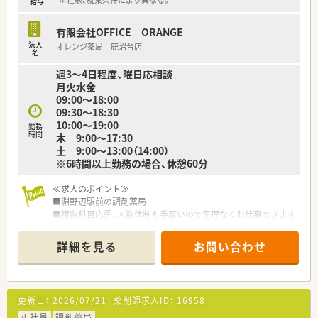
給与
■年間休日は125日と業界内でも多めに設定されており、週休2
日制でしっかり体を休めながら無理なく働き続けられます。
有限会社OFFICE ORANGE
■正社員5名とパートスタッフ5名という手厚い人員体制が整っ
法人
オレンジ薬局 鹿沼台店
ており、お互いに協力し合いながら業務を進めています。
名
週3～4日程度、曜日応相談
【こんな方が活躍中】
月火水金
■患者様の小さな変化にも気を配り、思いやりのある丁寧なコミ
09:00～18:00
ュニケーションを通じて信頼関係を築いているスタッフです。
09:30～18:30
■皮膚科や整形外科の専門知識を深めながら、施設在宅などの新
10:00～19:00
勤務
しい業務にも積極的に挑戦し、自身のスキルを高めている方で
時間
木 9:00～17:30
す。
土 9:00～13:00（14:00）
■手厚い人員体制の中で協調性を発揮し、周囲のスタッフと連携
※6時間以上勤務の場合、休憩60分
を取りながら効率よく業務を進めることができる方です。
≪求人のポイント≫
■淵野辺駅前の調剤薬局
■複数科目応需、人数体制も手厚いので無理なくお仕事できます
■平日18時、土曜午前勤務できる方を歓迎！
■メンバー全員が研修認定薬剤師を取得しており、未取得でも取
詳細を見る
お問い合わせ
得のためのサポートが受けられます
■健康サポート薬局受講、実務実習指導薬剤師資格取得など、ス
キルアップも叶う環境です
■定着率も高く、スタッフ間のフォロー体制もしっかりしていま
更新日：
2026/07/21
薬剤師求人ID：
16958
す
■クリーンベンチ導入済み
正社員
調剤薬局