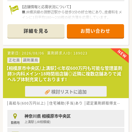
【店舗情報と応需状況について】
■JR横浜線の淵野辺駅から徒歩3分の好立地にあり、皮膚科をメ
インに1日平均180～230枚の処方箋を応需しています。
■現場では常勤薬剤師3名とパート3名が在籍しており、常に4名
体制を敷くことで迅速かつ丁寧な調剤を行っています。
詳細を見る
お問い合わせ
■皮膚科中心の応需内容であるため、専門性の高い服薬指導スキ
ルを効率的に磨きながら成長できる環境が整っています。
【募集背景と求める人物像について】
更新日：
2026/08/06
薬剤師求人ID：
189023
■現在は取締役が管理薬剤師を兼務しているため、次世代の運営
を担う管理薬剤師候補を1名限定で急募しています。
正社員
調剤薬局
■20代から30代の若手層を中心に、新しい取り組みや組織の変
【相模原市中央区/上溝駅】≪年収600万円も可能な管理薬剤
革に対して前向きに挑戦できる方を求めています。
師≫内科メイン・18時閉局店舗◎近隣に複数店舗ありで減
■実務経験が未経験の方でも意欲があれば相談可能ですので、将
ヘルプ体制充実しております！
来のリーダーを目指したい方はぜひご応募ください。
検討リストに追加
【法人特徴について】
■相模原市内に6店舗を展開し、地域密着型の経営スタイルを貫
きながら在宅医療にも積極的に取り組んでいます。
高給与(600万円以上)
住宅補助(手当)あり
認定薬剤師取得支援あり
■40代の若き2代目代表取締役が経営を牽引しており、更なる成
長に向けて組織変革をスピーディーに推進中です。
神奈川県 相模原市中央区
■店舗間の距離が近く緊密な連携が図れているため、エリア全体
上溝駅 (JR相模線)
勤務地
で支え合いながら地域医療に貢献できる組織です。