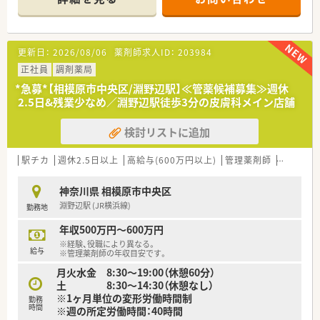
遅くなることはありません
■外来だけではなく在宅にも注力しています
■常勤3名、パート1名の体制
40~50代のメンバー構成で、育児にも理解のある環境
更新日：
2026/08/06
薬剤師求人ID：
203984
≪こんな働き方です≫
正社員
調剤薬局
■平日のみOK、週4～5日程度
*急募*【相模原市中央区/淵野辺駅】≪管薬候補募集≫週休
■最大19:30までのシフト
2.5日&残業少なめ／淵野辺駅徒歩3分の皮膚科メイン店舗
■高時給2,500円まで検討可
■基本的には外来メインですが、在宅をやりたい方は在宅中心の
検討リストに追加
お仕事もOK（在宅担当は自動車運転必須）
駅チカ
週休2.5日以上
高給与(600万円以上)
管理薬剤師
教育制度
神奈川県 相模原市中央区
淵野辺駅 (JR横浜線)
勤務地
年収500万円～600万円
※経験、役職により異なる。
給与
※管理薬剤師の年収目安です。
月火水金 8:30～19:00（休憩60分）
土 8:30～14:30（休憩なし）
※1ヶ月単位の変形労働時間制
勤務
時間
※週の所定労働時間：40時間