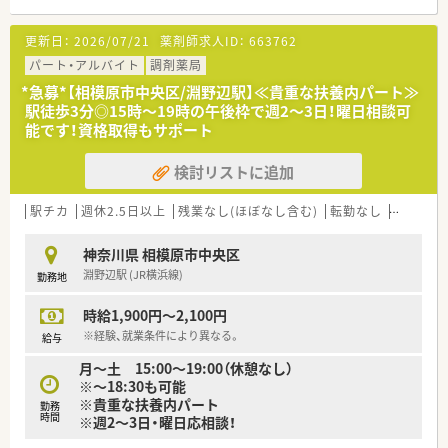
■淵野辺駅から徒歩8分ほどの通いやすい立地にあり、内科や消
化器科の処方箋を1日あたり約50枚応需しています。
更新日：
2026/07/21
薬剤師求人ID：
663762
■外来調剤だけでなく、居宅の在宅業務や脳神経内科の処方にも
対応しており、幅広い知識を身につけられる環境です。
パート・アルバイト
調剤薬局
■月曜から金曜は18時まで、木曜は17時まで、土曜は13時まで
*急募*【相模原市中央区/淵野辺駅】≪貴重な扶養内パート≫
の開局となっており、無理なく働ける営業時間です。
駅徒歩3分◎15時～19時の午後枠で週2～3日！曜日相談可
能です！資格取得もサポート
【法人特徴について】
■相模原市を中心として地域に根ざした薬局展開を行っており、
検討リストに追加
患者様との信頼関係を非常に大切にしている法人です。
■外来調剤に留まらず在宅業務にも積極的に取り組んでおり、こ
れからの地域医療を支える重要な役割を担っています。
駅チカ
週休2.5日以上
残業なし(ほぼなし含む)
転勤なし
認定薬剤
■社員の働きやすさを重視しており、住宅手当の支給やリゾート
マンションの保有など充実した福利厚生が特徴的です。
神奈川県 相模原市中央区
淵野辺駅 (JR横浜線)
勤務地
【想定されるキャリアイメージ】
■入社後はまずOJT研修を通じて業務の流れを習得し、徐々にか
時給1,900円～2,100円
かりつけ薬剤師としてのスキルを磨いていくことができます。
■認定薬剤師の取得支援制度を活用することで、専門的な知識を
※経験、就業条件により異なる。
給与
深め、薬のスペシャリストとしてのキャリアアップが可能です。
月～土 15:00～19:00（休憩なし）
■将来的には薬局長や管理薬剤師としてのポジションを目指し、
※～18:30も可能
店舗運営やマネジメント業務に携わる道も開かれています。
※貴重な扶養内パート
勤務
時間
※週2～3日・曜日応相談！