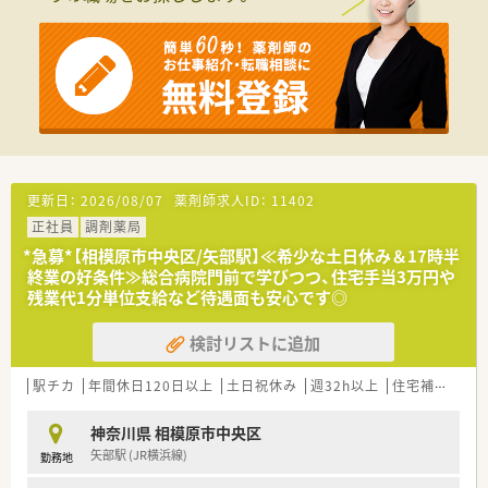
■産休・育休取得率100％！近年では男性薬剤師の育休取得実績
■店舗のリニューアルや組織体制の刷新に伴い、20代から30代
も増えています。
の若手層を中心に新しい取り組みへ前向きな方を2名急募してい
■育児短時間制度はお子様が4歳になるまで利用いただけ、子育
ます。
てしやすい職場環境を目指しています。
■患者様とのコミュニケーションを大切にしながら、AI薬歴など
のITツールを積極的に活用して業務効率化を楽しめる方を求め
ます。
■調剤業務の経験が少ない未経験の方や第二新卒の方も歓迎し
ており、地域に根ざした医療に貢献したい意欲的な姿勢を評価し
ます。
更新日：
2026/08/07
薬剤師求人ID：
11402
【法人特徴について】
正社員
調剤薬局
■相模原市内に6店舗をドミナント展開しており、各店舗が近距
離にあるため緊急時の連携やスタッフの協力体制も非常にスム
*急募*【相模原市中央区/矢部駅】≪希少な土日休み＆17時半
ーズです。
終業の好条件≫総合病院門前で学びつつ、住宅手当3万円や
■40代の若手代表取締役が組織変革を推進しており、カフェの
残業代1分単位支給など待遇面も安心です◎
ようなお洒落な内装への改装や最新設備の導入を積極的に行っ
ています。
検討リストに追加
■地域密着型の経営スタイルを貫きながら在宅医療にも注力し
ており、相模原市民の健康を支える薬局として着実な成長を続け
駅チカ
年間休日120日以上
土日祝休み
週32h以上
住宅補助(手当)あり
ています。
【勤務実態について】
神奈川県 相模原市中央区
■毎週の休みが2.5日確保されているため、仕事と私生活のバラ
矢部駅 (JR横浜線)
勤務地
ンスをしっかりと保ちながら無理なく働き続けることが可能で
す。