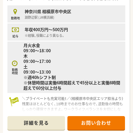
■転居の心配なく地域に根差して就業したい方
■将来的なライフイベントに併せて柔軟な働き方をしていきた
神奈川県 相模原市中央区
い方
淵野辺駅 (JR横浜線)
勤務地
年収400万円～500万円
※経験、役職により異なる。
給与
月火水金
09：00～18：00
木
09：00～17：00
土
勤務
09：00～13：00
時間
※週40hシフト制
※休憩時間は実働6時間超えで45分以上と実働8時間
超えで60分以上付与
＼プライベートも充実可能！／（相模原市中央区エリア担当より）
残業はほとんどなく、18時までのお仕事なので、退勤後の時間も
しっかり確保できますよ。ワークライフバランスを大切にしな
がら、正社員として長く働きたい方にぴったりです。
＊------------------------------------------＊
詳細を見る
お問い合わせ
【店舗情報と応需状況について】