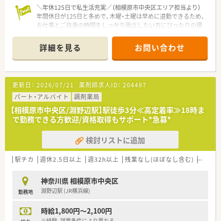
＼年休125日で私生活充実／（相模原市中央区エリア担当より）
■1人あたりの処方箋対応枚数が30枚以下となるよう調整され
年間休日が125日と多めで、木曜・土曜は早めに退勤できるため、
ており、投薬時に患者様としっかり対話できる時間を確保してい
お仕事とご自身の時間をしっかり両立したい方にぴったりの環
ます。
境ですよ。
■在庫管理や薬歴の記録など、薬剤師としての基本業務を丁寧に
行いながら、地域のかかりつけ薬局としての役割を全ういただき
詳細を見る
お問い合わせ
【店舗情報と応需状況について】
ます。
■上溝駅から車で8分ほどの距離に位置しており、天候を気にせ
ず通えるマイカー通勤が可能なアクセス良好な立地です。
【職場環境と雰囲気】
■内科や循環器科に加え、皮膚科や整形外科といった専門性の高
■50代の男性管理薬剤師が在籍しており、経験の浅い方やブラ
更新日：
2026/07/21
薬剤師求人ID：
204497
い処方箋を1日あたり60枚から70枚ほど応需しています。
ンクのある方に対しても、周りが丁寧にフォローを行う温かい職
■外来の調剤業務だけでなく居宅および施設への在宅業務にも
パート・アルバイト
調剤薬局
場です。
積極的に取り組んでおり、地域医療に深く貢献しています。
■常時4名体制という手厚い人員配置を行っているため、一人ひ
【相模原市中央区/淵野辺駅】駅徒歩3分≪高定着率≫18時ま
とりの負担が少なく、スタッフ同士のコミュニケーションも良好
で勤務できる方歓迎/資格取得もサポート*急募*
【法人特徴について】
です。
■相模原および伊勢原エリアを中心に地域に根ざした8店舗を展
■離職率が低く産休や育休からの復帰率も極めて高いため、様々
検討リストに追加
開し、きめ細やかな医療サービスを提供している法人です。
な世代が活躍しており、長期的に勤務しやすい風土が根付いてい
■グループ店舗全体での交流が非常に盛んに行われており、適度
ます。
な頻度で開催される勉強会を通じてスキルアップが可能です。
駅チカ
週休2.5日以上
週32h以上
残業なし(ほぼなし含む)
転勤な
■若手からベテランまで幅広い年代のスタッフが活躍しており、
アットホームな雰囲気で高い定着率を誇る働きやすい会社で
神奈川県 相模原市中央区
す。
淵野辺駅 (JR横浜線)
勤務地
【勤務実態について】
時給1,800円～2,100円
■月火水金は18時半までの営業で、木曜は17時、土曜は13時ま
での勤務となるため、メリハリをつけて働くことができます。
※経験、就業条件により異なる。