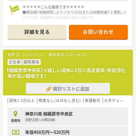
＊＊＊＊＊こんな薬局です＊＊＊＊＊
■横浜線「相模原駅」よりバスで20分または相模原線「上溝駅」バ
スで15分。停留所からは徒歩1分の立地です。
■25台分の広い駐車場スペースを確保しております。もちろん
マイカー通勤可能！店内にはキッズスペースも完備し、広々とし
詳細を見る
お問い合わせ
ていて明るく開放的な空間です。
■近隣クリニックより内科・皮膚科をメインに応需。1日当たり
50～60枚程度です。
更新日：
2026/07/21
薬剤師求人ID：
15327
＊＊＊＊＊こんな会社です＊＊＊＊＊
≪会社概要≫
正社員
調剤薬局
■神奈川・東京都を中心に29店舗展開している会社です。
【相模原市中央区】≪嬉しい週休2.5日≫高定着率・有給消化
■薬局事業を中心に新薬開発、治験支援事業、薬剤師職業紹介事
率が高い職場です！
業など、総合的な医療事業を展開しています。
■「患者・医師・薬局が三位一体となった医療環境づくり」を理念
検討リストに追加
に、
薬局事業、在宅医療事業、治験支援事業など、医療関連事業を
幅広く手掛けている企業です。
週休2.5日以上
残業なし(ほぼなし含む)
車通勤可
大手チェーン以外
≪成長できる環境≫
■在宅栄養管理に対応可能な設備を有する大型高機能薬局や、代
神奈川県 相模原市中央区
替医療を取り入れた
淵野辺駅 (JR横浜線)
勤務地
健康管理方法を提案する薬局など、地域のニーズに適応した薬
局展開を行っています。
年収450万円～520万円
それぞれが地域の患者様の薬物治療をサポートし、健康を支援