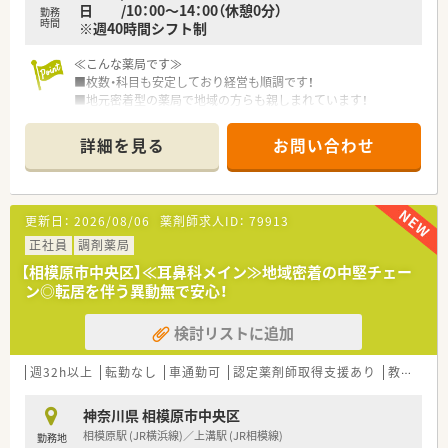
日 /10：00～14：00（休憩0分）
勤務
時間
※週40時間シフト制
≪こんな薬局です≫
■枚数・科目も安定しており経営も順調です！
■地元密着型の薬局で地域の方らも親しまれています！
詳細を見る
お問い合わせ
更新日：
2026/08/06
薬剤師求人ID：
79913
正社員
調剤薬局
【相模原市中央区】≪耳鼻科メイン≫地域密着の中堅チェー
ン◎転居を伴う異動無で安心！
検討リストに追加
週32h以上
転勤なし
車通勤可
認定薬剤師取得支援あり
教育制度あり
神奈川県 相模原市中央区
相模原駅 (JR横浜線)／上溝駅 (JR相模線)
勤務地