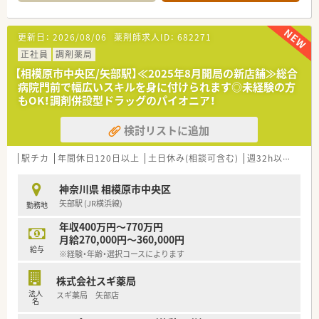
す。
育、治験支援事業など多彩なキャリアに進むこともできます。
■薬剤師は正社員1名とパート2名で構成されており、医療事務2
≪働きやすさ≫
名を含めた5名体制で、1人あたり25枚程度の適切な枚数に対応
更新日：
2026/08/06
薬剤師求人ID：
682271
■年間休日122日とワークライフバランスも安定！
します。
エリアマネージャーやラウンダーがヘルプに入ることにより、
正社員
調剤薬局
現場ではお休みが取りやすい体制となっています。
【募集背景と求める人物像について】
【相模原市中央区/矢部駅】≪2025年8月開局の新店舗≫総合
■産休・育休取得率100％！近年では男性薬剤師の育休取得実績
■現在は60代のベテランスタッフが複数在籍しているため、将
病院門前で幅広いスキルを身に付けられます◎未経験の方
も増えています。
来の店舗運営を見据えた世代交代を目的とした大切な募集とな
もOK！調剤併設型ドラッグのパイオニア！
■育児短時間制度はお子様が4歳になるまで利用いただけ、子育
ります。
てしやすい職場環境を目指しています。
■かかりつけ薬剤師としての活動やトレーシングレポートの作
検討リストに追加
成に対して、前向きかつ意欲的に取り組める方を心より求めてい
＊＊＊＊＊こんな方におすすめ＊＊＊＊＊
ます。
■総合病院門前、クリニック門前、在宅強化型など、様々な環境
■40代までの若手から中堅層を急募しており、これまでの経験
駅チカ
年間休日120日以上
土日休み(相談可含む)
週32h以上
新卒
で薬剤師としてのスキルを磨きたい方
だけでなく、人物面や今後のやる気を最重視して採用を行ってい
■転居を伴わずに地域に根差して長く活躍されたい方
ます。
神奈川県 相模原市中央区
矢部駅 (JR横浜線)
勤務地
【法人特徴について】
■江戸時代から続く非常に長い歴史と伝統を誇っており、地域の
年収400万円～770万円
人々に寄り添う健康生活支援ステーションとして信頼を得てい
月給270,000円～360,000円
ます。
給与
※経験・年齢・選択コースによります
■秋田県と神奈川県を中心に店舗を展開しており、安定した経営
基盤を背景に地域医療への貢献とスポンサー活動を両立してい
株式会社スギ薬局
ます。
法人
スギ薬局 矢部店
■全店舗共通の動画マニュアルや調剤機器を導入することで、業
名
務の標準化とミス防止を徹底し、効率的な運営を実現している法