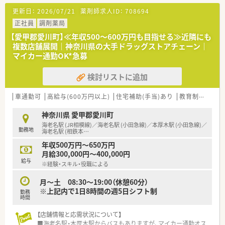
【募集背景と求める人物像について】
更新日：
2026/07/21
薬剤師求人ID：
708694
■欠員補充に伴う急募案件となっており、在宅医療への意欲が高
い方や新しい価値を創造したい方を歓迎しています。
正社員
調剤薬局
■処方箋通りに調剤するだけでなく、多職種と連携しながら一歩
【愛甲郡愛川町】≪年収500～600万円も目指せる≫近隣にも
踏み込んだ地域医療に挑戦したい方を求めています。
複数店舗展開｜神奈川県の大手ドラッグストアチェーン｜
■普通自動車免許は必須となりますが、在宅業務の経験は不問で
マイカー通勤OK*急募
あり、人柄や意欲を最優先に選考を行います。
検討リストに追加
【法人特徴について】
■神奈川県内を中心に店舗展開しており、2025年中には厚木市
内に新店舗の開局を予定している成長企業です。
車通勤可
高給与(600万円以上)
住宅補助(手当)あり
教育制度あり
■行く薬局から来る薬局への転換を目指しており、無菌調剤室を
完備するなど高度な在宅医療に注力しています。
神奈川県 愛甲郡愛川町
■代表取締役が薬剤師であるため、現場の意見が尊重される環境
海老名駅 (JR相模線)／海老名駅 (小田急線)／本厚木駅 (小田急線)／
勤務地
であり、臨床を重視する経営方針を貫いています。
海老名駅 (相鉄本
…
年収500万円～650万円
【求人情報について】
月給300,000円～400,000円
■年収は500万円から650万円程度を想定しており、在宅経験者
給与
※経験・スキル・役職による
は600万円以上の提示も相談可能でございます。
■年俸制を採用しているため賞与の支給はありませんが、その分
月～土 08:30～19:00（休憩60分）
月々の手取り金額を高く設定し還元しています。
※上記内で1日8時間の週5日シフト制
勤務
■資格取得費用を法人が全額負担する支援制度があり、認定薬剤
時間
師の取得は昇給査定にしっかりと反映されます。
【店舗情報と応需状況について】
■海老名駅・本厚木駅からバスもありますが、マイカー通勤オス