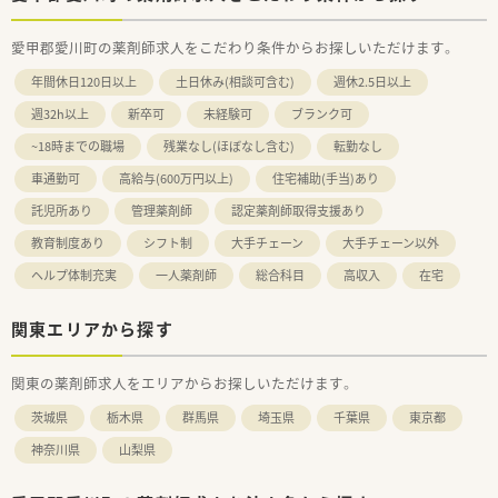
愛甲郡愛川町の薬剤師求人をこだわり条件からお探しいただけます。
年間休日120日以上
土日休み(相談可含む)
週休2.5日以上
週32h以上
新卒可
未経験可
ブランク可
~18時までの職場
残業なし(ほぼなし含む)
転勤なし
車通勤可
高給与(600万円以上)
住宅補助(手当)あり
託児所あり
管理薬剤師
認定薬剤師取得支援あり
教育制度あり
シフト制
大手チェーン
大手チェーン以外
ヘルプ体制充実
一人薬剤師
総合科目
高収入
在宅
関東エリアから探す
関東の薬剤師求人をエリアからお探しいただけます。
茨城県
栃木県
群馬県
埼玉県
千葉県
東京都
神奈川県
山梨県