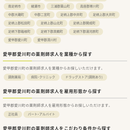
南足柄市
綾瀬市
三浦郡葉山町
高座郡寒川町
中郡大磯町
中郡二宮町
足柄上郡中井町
足柄上郡大井町
足柄上郡松田町
足柄上郡山北町
足柄上郡開成町
足柄下郡箱根町
足柄下郡真鶴町
足柄下郡湯河原町
愛甲郡愛川町
愛甲郡清川村
愛甲郡愛川町の薬剤師求人を業種から探す
愛甲郡愛川町の薬剤師求人を業種からお探しいただけます。
調剤薬局
病院・クリニック
ドラッグストア(調剤あり)
愛甲郡愛川町の薬剤師求人を雇用形態から探す
愛甲郡愛川町の薬剤師求人を雇用形態からお探しいただけます。
正社員
パート・アルバイト
愛甲郡愛川町の薬剤師求人をこだわり条件から探す