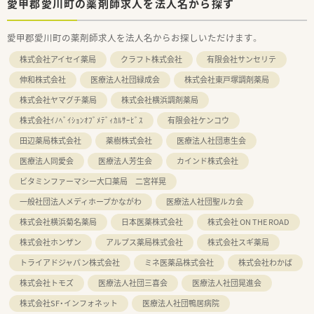
愛甲郡愛川町の薬剤師求人を法人名から探す
愛甲郡愛川町の薬剤師求人を法人名からお探しいただけます。
株式会社アイセイ薬局
クラフト株式会社
有限会社サンセリテ
伸和株式会社
医療法人社団緑成会
株式会社東戸塚調剤薬局
株式会社ヤマグチ薬局
株式会社横浜調剤薬局
株式会社ｲﾉﾍﾞｲｼｮﾝｵﾌﾞﾒﾃﾞｨｶﾙｻｰﾋﾞｽ
有限会社ケンコウ
田辺薬局株式会社
薬樹株式会社
医療法人社団恵生会
医療法人同愛会
医療法人芳生会
カインド株式会社
ビタミンファーマシー大口薬局 二宮祥晃
一般社団法人メディホープかながわ
医療法人社団聖ルカ会
株式会社横浜菊名薬局
日本医薬株式会社
株式会社 ON THE ROAD
株式会社ホンザン
アルプス薬局株式会社
株式会社スギ薬局
トライアドジャパン株式会社
ミネ医薬品株式会社
株式会社わかば
株式会社トモズ
医療法人社団三喜会
医療法人社団晃進会
株式会社SF・インフォネット
医療法人社団鴨居病院