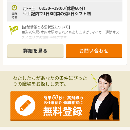
ちを持って周囲と円滑なコミュニケーションを取れる方が理想
月～土 08:30～19:00（休憩60分）
です。
※上記内で1日8時間の週5日シフト制
勤務
時間
【想定されるキャリアイメージ】
■充実した社内教育を通じて基礎からしっかりと学ぶことがで
【店舗情報と応需状況について】
きるため、着実にステップアップを図ることが可能な教育環境で
■海老名駅・本厚木駅からバスもありますが、マイカー通勤オス
す。
スメエリアの調剤併設店です。
■調剤業務の経験を積みながらかかりつけ薬剤師としてのスキ
■近隣のクリニックから主に整形外科や内科、呼吸器科の処方箋
ルを磨き、将来的には薬局長などの管理職を目指すことも可能で
を1日に約20枚から30枚応需、周囲に複数のクリニック・病院が
詳細を見る
お問い合わせ
す。
ある環境です。
■入社後は店舗着任前に薬局を模した調剤研修センターにて、調
■現在店舗には薬剤師が常勤2名とパート1名、その他に調剤事
剤手技や機器操作などの一連の業務を実戦形式で習得できま
務も在籍しており、互いに連携して業務に取り組んでいます。
す。
【想定される業務内容】
わたしたちがあなたの条件にぴった
■処方箋に基づく調剤業務や監査、服薬指導といった基本的な薬
りの職場をお探しします。
剤師業務全般に携わっていただくことがメインの業務となりま
す。
■患者様の健康管理をサポートする、かかりつけ薬剤師としての
役割を担いながら信頼関係を築いていくことも重要なお仕事で
す。
■全体の約5割の店舗で実施している在宅医療に関する業務につ
いても、今後の状況に応じて携わっていただく可能性がありま
す。