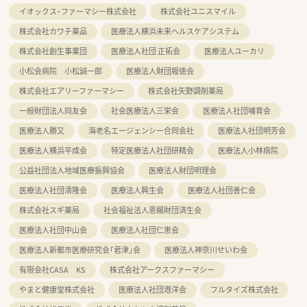
イオックス・ファーマシー株式会社
株式会社ユニスマイル
株式会社カワチ薬品
医療法人横浜未来ヘルスケアシステム
株式会社創生事業団
医療法人社団 正拓会
医療法人ユーカリ
小松会病院 小松誠一郎
医療法人財団報徳会
株式会社エアリーファーマシー
株式会社矢野調剤薬局
一般財団法人同友会
社会医療法人三栄会
医療法人社団哺育会
医療法人勝又
海老名エージェンシー合同会社
医療法人社団明芳会
医療法人横浜平成会
特定医療法人社団研精会
医療法人小林病院
公益社団法人地域医療振興協会
医療法人財団明理会
医療法人社団清隆会
医療法人興生会
医療法人社団善仁会
株式会社スギ薬局
社会福祉法人恩賜財団済生会
医療法人社団中山会
医療法人社団仁恵会
医療法人新都市医療研究会「君津」会
医療法人神奈川せいわ会
有限会社CASA KS
株式会社アークスファーマシー
やまと健康堂株式会社
医療法人社団港洋会
フルタイズ株式会社