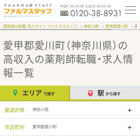
平日9：30-19：00 土日10：00-19：00
薬剤師の転職・求人サイト ファルマスタッフ
神奈川県
愛甲郡愛川町
高
愛甲郡愛川町（神奈川県）の
高収入
の薬剤師転職・求人情
報一覧
エリア
駅
で探す
から探す
都道府県
神奈川県
市区町村
愛甲郡愛川町