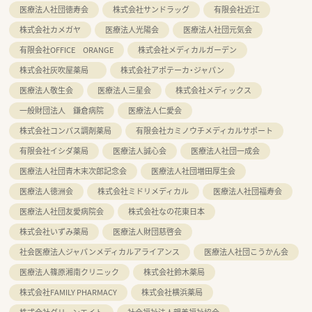
医療法人社団徳寿会
株式会社サンドラッグ
有限会社近江
株式会社カメガヤ
医療法人光陽会
医療法人社団元気会
有限会社OFFICE ORANGE
株式会社メディカルガーデン
株式会社灰吹屋薬局
株式会社アポテーカ・ジャパン
医療法人敬生会
医療法人三星会
株式会社メディックス
一般財団法人 鎌倉病院
医療法人仁愛会
株式会社コンパス調剤薬局
有限会社カミノウチメディカルサポート
有限会社イシダ薬局
医療法人誠心会
医療法人社団一成会
医療法人社団青木末次郎記念会
医療法人社団増田厚生会
医療法人徳洲会
株式会社ミドリメディカル
医療法人社団福寿会
医療法人社団友愛病院会
株式会社なの花東日本
株式会社いずみ薬局
医療法人財団慈啓会
社会医療法人ジャパンメディカルアライアンス
医療法人社団こうかん会
医療法人篠原湘南クリニック
株式会社鈴木薬局
株式会社FAMILY PHARMACY
株式会社横浜薬局