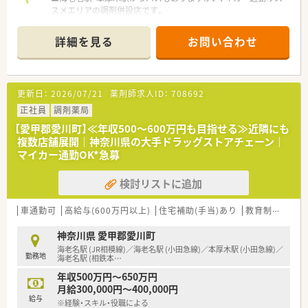
スメエリアの調剤併設店です。
■近隣のクリニックから主に整形外科や内科、呼吸器科の処方箋
を1日に約20枚から30枚応需、周囲に複数のクリニック・病院が
詳細を見る
お問い合わせ
ある環境です。
■現在店舗には薬剤師が常勤2名とパート1名、その他に調剤事
務も在籍しており、互いに連携して業務に取り組んでいます。
更新日：
2026/07/21
薬剤師求人ID：
708692
【想定される業務内容】
■処方箋に基づく調剤業務や監査、服薬指導といった基本的な薬
正社員
調剤薬局
剤師業務全般に携わっていただくことがメインの業務となりま
【愛甲郡愛川町】≪年収500～600万円も目指せる≫近隣にも
す。
複数店舗展開｜神奈川県の大手ドラッグストアチェーン｜
■患者様の健康管理をサポートする、かかりつけ薬剤師としての
マイカー通勤OK*急募
役割を担いながら信頼関係を築いていくことも重要なお仕事で
す。
検討リストに追加
■全体の約5割の店舗で実施している在宅医療に関する業務につ
いても、今後の状況に応じて携わっていただく可能性がありま
す。
車通勤可
高給与(600万円以上)
住宅補助(手当)あり
教育制度あり
【募集背景と求める人物像について】
神奈川県 愛甲郡愛川町
■今後のさらなる店舗展開や組織体制の強化を見据え、新たな環
海老名駅 (JR相模線)／海老名駅 (小田急線)／本厚木駅 (小田急線)／
勤務地
境で活躍したい正社員を急募しております。
海老名駅 (相鉄本
…
■患者様のために優しく感じ良く応対できる穏やかな人柄の方
年収500万円～650万円
や、日々の業務へ一生懸命に取り組む姿勢を持った方を歓迎しま
月給300,000円～400,000円
す。
給与
※経験・スキル・役職による
■ご自身のこれまでの経歴におごることなく、謙虚で素直な気持