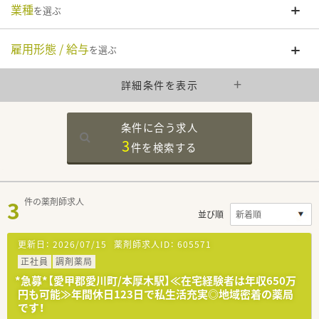
業種
を選ぶ
雇用形態 / 給与
を選ぶ
詳細条件を表示
条件に合う求人
3
件を
検索する
3
件の薬剤師求人
並び順
更新日：
2026/07/15
薬剤師求人ID：
605571
正社員
調剤薬局
*急募*【愛甲郡愛川町/本厚木駅】≪在宅経験者は年収650万
円も可能≫年間休日123日で私生活充実◎地域密着の薬局
です！