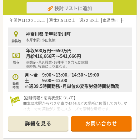
検討リストに追加
年間休日120日以上
週休2.5日以上
週32h以上
車通勤可
高給与(6
神奈川県 愛甲郡愛川町
本厚木駅 (小田急線)
勤務地
年収500万円～650万円
月給416,666円～541,666円
給与
※想定・見込残業・各種手当を含んだ総額
※経験、役職により異なる。
月～金 9:00～13:00／14:30～19:00
土 9:00～12:00
勤務
※週39.5時間勤務・月単位の変形労働時間制勤務
時間
【店舗情報と応需状況について】
■本厚木駅からバスや車で45分ほどの場所に位置しており、マ
イカーでの通勤が非常にスムーズで便利な環境です。
■主に内科の処方箋を1日30枚から60枚ほど応需しており、地域
の方々の健康を支える門前薬局として機能しています。
詳細を見る
お問い合わせ
■薬剤師は常勤1名とパート2名の体制で運営されており、現在
は欠員補充のため急募にて採用を強化しています。