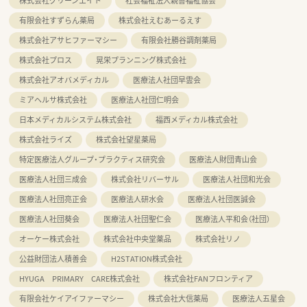
株式会社グリーンエイト
社会福祉法人親善福祉協会
有限会社すずらん薬局
株式会社えむあーるえす
株式会社アサヒファーマシー
有限会社勝谷調剤薬局
株式会社プロス
晃栄プランニング株式会社
株式会社アオバメディカル
医療法人社団早雲会
ミアヘルサ株式会社
医療法人社団仁明会
日本メディカルシステム株式会社
福西メディカル株式会社
株式会社ライズ
株式会社望星薬局
特定医療法人グループ・プラクティス研究会
医療法人財団青山会
医療法人社団三成会
株式会社リバーサル
医療法人社団和光会
医療法人社団亮正会
医療法人研水会
医療法人社団医誠会
医療法人社団葵会
医療法人社団聖仁会
医療法人平和会（社団）
オーケー株式会社
株式会社中央堂薬品
株式会社リノ
公益財団法人積善会
H2STATION株式会社
HYUGA PRIMARY CARE株式会社
株式会社FANフロンティア
有限会社ケイアイファーマシー
株式会社大信薬局
医療法人五星会