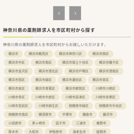
【募集背景と求める人物像について】
■今後のさらなる店舗展開や組織体制の強化を見据え、新たな環
境で活躍したい正社員を急募しております。
■患者様のために優しく感じ良く応対できる穏やかな人柄の方
や、日々の業務へ一生懸命に取り組む姿勢を持った方を歓迎しま
す。
神奈川県の薬剤師求人を市区町村から探す
■ご自身のこれまでの経歴におごることなく、謙虚で素直な気持
ちを持って周囲と円滑なコミュニケーションを取れる方が理想
神奈川県の薬剤師求人を市区町村からお探しいただけます。
です。
横浜市
横浜市鶴見区
横浜市神奈川区
横浜市西区
【想定されるキャリアイメージ】
■充実した社内教育を通じて基礎からしっかりと学ぶことがで
横浜市中区
横浜市南区
横浜市保土ケ谷区
横浜市磯子区
きるため、着実にステップアップを図ることが可能な教育環境で
横浜市金沢区
横浜市港北区
横浜市戸塚区
横浜市港南区
す。
■調剤業務の経験を積みながらかかりつけ薬剤師としてのスキ
横浜市旭区
横浜市緑区
横浜市瀬谷区
横浜市栄区
ルを磨き、将来的には薬局長などの管理職を目指すことも可能で
す。
横浜市泉区
横浜市青葉区
横浜市都筑区
川崎市川崎区
■入社後は店舗着任前に薬局を模した調剤研修センターにて、調
川崎市幸区
川崎市中原区
川崎市高津区
川崎市多摩区
剤手技や機器操作などの一連の業務を実戦形式で習得できま
す。
川崎市宮前区
川崎市麻生区
相模原市緑区
相模原市中央区
相模原市南区
横須賀市
平塚市
鎌倉市
藤沢市
小田原市
茅ヶ崎市
逗子市
三浦市
秦野市
厚木市
大和市
伊勢原市
海老名市
座間市