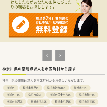
わたしたちがあなたの条件にぴった
■ノルマに追われることなく、患者様に集中して寄り添った本質
りの職場をお探しします。
的なサービスを提供できる温かい職場環境です。
■薬剤師と調剤事務がしっかりと連携をとっており、お互いに助
け合いながらスムーズに日々の業務を進めています。
■明るくて低姿勢な対応を心がけるスタッフが多く、謙虚で素直
な人柄の方が馴染みやすい和やかな雰囲気です。
【想定されるキャリアイメージ】
■入社後は店舗着任前に、実際の薬局を模した専用の調剤研修セ
ンターで実践的な研修を受けることができます。
■薬局長への就任意欲は必須条件ではなくなりましたが、キャリ
アアップを目指す方の挑戦は常に歓迎しています。
■在宅業務に特化した研修プログラムも用意されており、地域医
療に貢献するスペシャリストを目指すことも可能です。
【法人特徴について】
神奈川県の薬剤師求人を市区町村から探す
■関東および東海地方の住宅街を中心に、調剤併設型のドラッグ
ストアを700店舗以上展開しています。
神奈川県の薬剤師求人を市区町村からお探しいただけます。
■34年間にわたり連続で成長を更新し続けており、首都圏での
高いシェアにより経営基盤は非常に安定しています。
横浜市
横浜市鶴見区
横浜市神奈川区
横浜市西区
■売上ノルマは設定しておらず、お客様の健康や問題解決に向け
て本質的なサービスを提供することを大切にしています。
横浜市中区
横浜市南区
横浜市保土ケ谷区
横浜市磯子区
横浜市金沢区
横浜市港北区
横浜市戸塚区
横浜市港南区