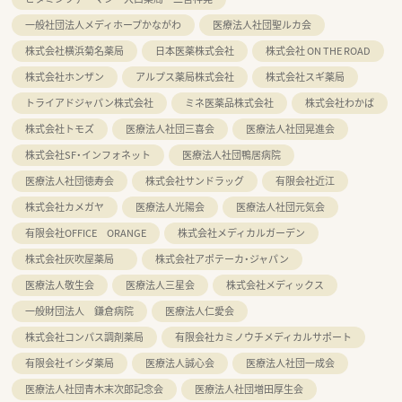
一般社団法人メディホープかながわ
医療法人社団聖ルカ会
株式会社横浜菊名薬局
日本医薬株式会社
株式会社 ON THE ROAD
株式会社ホンザン
アルプス薬局株式会社
株式会社スギ薬局
トライアドジャパン株式会社
ミネ医薬品株式会社
株式会社わかば
株式会社トモズ
医療法人社団三喜会
医療法人社団晃進会
株式会社SF・インフォネット
医療法人社団鴨居病院
医療法人社団徳寿会
株式会社サンドラッグ
有限会社近江
株式会社カメガヤ
医療法人光陽会
医療法人社団元気会
有限会社OFFICE ORANGE
株式会社メディカルガーデン
株式会社灰吹屋薬局
株式会社アポテーカ・ジャパン
医療法人敬生会
医療法人三星会
株式会社メディックス
一般財団法人 鎌倉病院
医療法人仁愛会
株式会社コンパス調剤薬局
有限会社カミノウチメディカルサポート
有限会社イシダ薬局
医療法人誠心会
医療法人社団一成会
医療法人社団青木末次郎記念会
医療法人社団増田厚生会