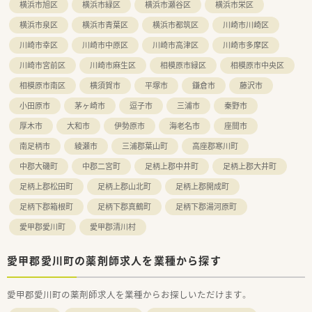
横浜市旭区
横浜市緑区
横浜市瀬谷区
横浜市栄区
横浜市泉区
横浜市青葉区
横浜市都筑区
川崎市川崎区
川崎市幸区
川崎市中原区
川崎市高津区
川崎市多摩区
川崎市宮前区
川崎市麻生区
相模原市緑区
相模原市中央区
相模原市南区
横須賀市
平塚市
鎌倉市
藤沢市
小田原市
茅ヶ崎市
逗子市
三浦市
秦野市
厚木市
大和市
伊勢原市
海老名市
座間市
南足柄市
綾瀬市
三浦郡葉山町
高座郡寒川町
中郡大磯町
中郡二宮町
足柄上郡中井町
足柄上郡大井町
足柄上郡松田町
足柄上郡山北町
足柄上郡開成町
足柄下郡箱根町
足柄下郡真鶴町
足柄下郡湯河原町
愛甲郡愛川町
愛甲郡清川村
愛甲郡愛川町の薬剤師求人を業種から探す
愛甲郡愛川町の薬剤師求人を業種からお探しいただけます。