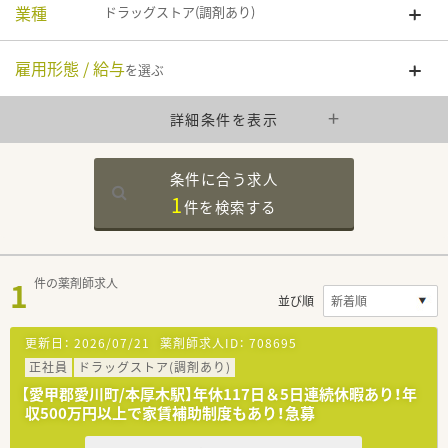
業種
ドラッグストア(調剤あり)
雇用形態 / 給与
を選ぶ
詳細条件を表示
条件に合う求人
1
件を
検索する
1
件の薬剤師求人
並び順
更新日：
2026/07/21
薬剤師求人ID：
708695
正社員
ドラッグストア(調剤あり)
【愛甲郡愛川町/本厚木駅】年休117日＆5日連続休暇あり！年
収500万円以上で家賃補助制度もあり！急募