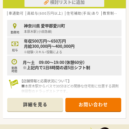
検討リストに追加
車通勤可
高給与(600万円以上)
住宅補助(手当)あり
教育制度あり
神奈川県 愛甲郡愛川町
本厚木駅 (小田急線)
勤務地
年収500万円～650万円
月給300,000円～400,000円
給与
※経験・スキル・役職による
月～土 09:00～19:00（休憩60分）
※上記内で1日8時間の週5日シフト制
勤務
時間
【店舗情報と応需状況について】
■本厚木駅からバスで30分ほどの閑静な住宅街に位置する調剤
併設型のドラッグストアです。
■バスよりもマイカー通勤オススメエリアです。
■内科や消化器科、外科などのクリニックのほか、近隣の複数医
詳細を見る
お問い合わせ
療機関から1日約20枚の処方箋を応需しています。
■常勤薬剤師が在籍しており、調剤事務スタッフと協力しながら
患者様に丁寧に対応しています。
【職場環境と雰囲気】