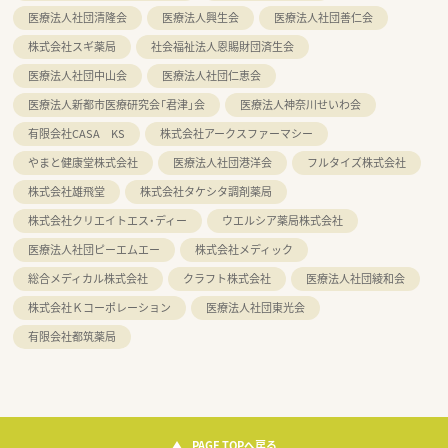
医療法人社団清隆会
医療法人興生会
医療法人社団善仁会
株式会社スギ薬局
社会福祉法人恩賜財団済生会
医療法人社団中山会
医療法人社団仁恵会
医療法人新都市医療研究会「君津」会
医療法人神奈川せいわ会
有限会社CASA KS
株式会社アークスファーマシー
やまと健康堂株式会社
医療法人社団港洋会
フルタイズ株式会社
株式会社雄飛堂
株式会社タケシタ調剤薬局
株式会社クリエイトエス・ディー
ウエルシア薬局株式会社
医療法人社団ピーエムエー
株式会社メディック
総合メディカル株式会社
クラフト株式会社
医療法人社団綾和会
株式会社Ｋコーポレーション
医療法人社団東光会
有限会社都筑薬局
PAGE TOPへ戻る