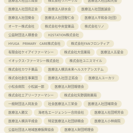
医療法人社団三成会
株式会社リバーサル
医療法人社団和光会
医療法人社団亮正会
医療法人研水会
医療法人社団医誠会
医療法人社団葵会
医療法人社団聖仁会
医療法人平和会（社団）
オーケー株式会社
株式会社中央堂薬品
株式会社リノ
公益財団法人積善会
H2STATION株式会社
HYUGA PRIMARY CARE株式会社
株式会社FANフロンティア
有限会社ケイアイファーマシー
株式会社大信薬局
医療法人五星会
イオックス・ファーマシー株式会社
株式会社ユニスマイル
株式会社カワチ薬品
医療法人横浜未来ヘルスケアシステム
株式会社創生事業団
医療法人社団 正拓会
医療法人ユーカリ
小松会病院 小松誠一郎
医療法人財団報徳会
株式会社エアリーファーマシー
株式会社矢野調剤薬局
一般財団法人同友会
社会医療法人三栄会
医療法人社団哺育会
医療法人勝又
海老名エージェンシー合同会社
医療法人社団明芳会
医療法人横浜平成会
特定医療法人社団研精会
医療法人小林病院
公益社団法人地域医療振興協会
医療法人財団明理会