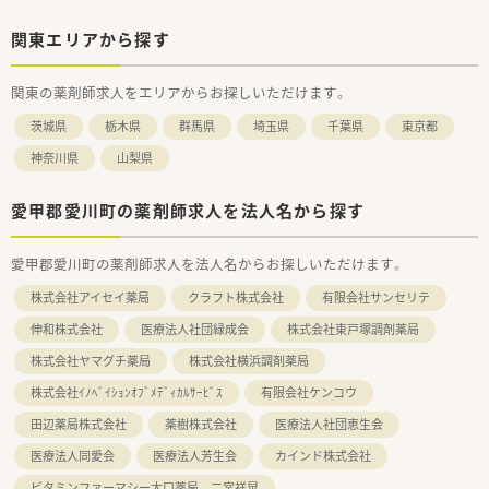
関東エリアから探す
関東の薬剤師求人をエリアからお探しいただけます。
茨城県
栃木県
群馬県
埼玉県
千葉県
東京都
神奈川県
山梨県
愛甲郡愛川町の薬剤師求人を法人名から探す
愛甲郡愛川町の薬剤師求人を法人名からお探しいただけます。
株式会社アイセイ薬局
クラフト株式会社
有限会社サンセリテ
伸和株式会社
医療法人社団緑成会
株式会社東戸塚調剤薬局
株式会社ヤマグチ薬局
株式会社横浜調剤薬局
株式会社ｲﾉﾍﾞｲｼｮﾝｵﾌﾞﾒﾃﾞｨｶﾙｻｰﾋﾞｽ
有限会社ケンコウ
田辺薬局株式会社
薬樹株式会社
医療法人社団恵生会
医療法人同愛会
医療法人芳生会
カインド株式会社
ビタミンファーマシー大口薬局 二宮祥晃