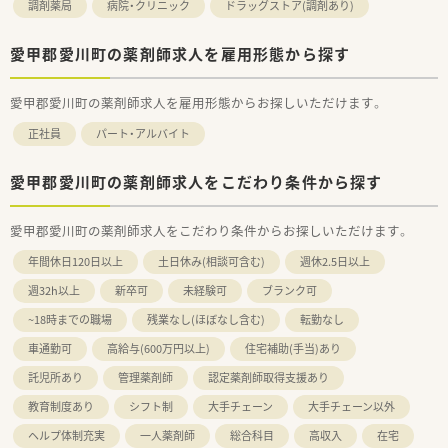
調剤薬局
病院・クリニック
ドラッグストア(調剤あり)
愛甲郡愛川町の薬剤師求人を雇用形態から探す
愛甲郡愛川町の薬剤師求人を雇用形態からお探しいただけます。
正社員
パート・アルバイト
愛甲郡愛川町の薬剤師求人をこだわり条件から探す
愛甲郡愛川町の薬剤師求人をこだわり条件からお探しいただけます。
年間休日120日以上
土日休み(相談可含む)
週休2.5日以上
週32h以上
新卒可
未経験可
ブランク可
~18時までの職場
残業なし(ほぼなし含む)
転勤なし
車通勤可
高給与(600万円以上)
住宅補助(手当)あり
託児所あり
管理薬剤師
認定薬剤師取得支援あり
教育制度あり
シフト制
大手チェーン
大手チェーン以外
ヘルプ体制充実
一人薬剤師
総合科目
高収入
在宅