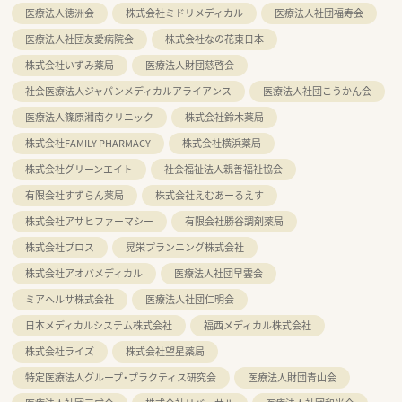
医療法人徳洲会
株式会社ミドリメディカル
医療法人社団福寿会
医療法人社団友愛病院会
株式会社なの花東日本
株式会社いずみ薬局
医療法人財団慈啓会
社会医療法人ジャパンメディカルアライアンス
医療法人社団こうかん会
医療法人篠原湘南クリニック
株式会社鈴木薬局
株式会社FAMILY PHARMACY
株式会社横浜薬局
株式会社グリーンエイト
社会福祉法人親善福祉協会
有限会社すずらん薬局
株式会社えむあーるえす
株式会社アサヒファーマシー
有限会社勝谷調剤薬局
株式会社プロス
晃栄プランニング株式会社
株式会社アオバメディカル
医療法人社団早雲会
ミアヘルサ株式会社
医療法人社団仁明会
日本メディカルシステム株式会社
福西メディカル株式会社
株式会社ライズ
株式会社望星薬局
特定医療法人グループ・プラクティス研究会
医療法人財団青山会