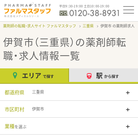
平日9：30-19：00 土日10：00-19：00
薬剤師の転職・求人サイト ファルマスタッフ
三重県
伊賀市
伊賀市（三重県）
の薬剤師転
職・求人情報一覧
エリア
駅
で探す
から探す
都道府県
三重県
市区町村
伊賀市
業種
を選ぶ