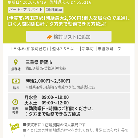
更新日：
2026/06/19
薬剤師求人ID：
555216
パート・アルバイト
調剤薬局
【伊賀市/猪田道駅】時給最大2,500円！個人薬局なので風通し
良く人間関係良好♪夕方まで勤務できる方歓迎！
検討リストに追加
土日休み(相談可含む)
週休2.5日以上
新卒可
未経験可
ブランク可
三重県 伊賀市
猪田道駅 (伊賀鉄道伊賀線)
勤務地
時給2,000円～2,500円
※就業条件、経験等を考慮のうえ、面接後決定。
給与
月水金 09:00〜19:00
火木土 09:00〜12:00
※勤務曜日・時間はご相談ください。
勤務
時間
※夕方まで勤務できる方優遇
■伊賀市に１店舗展開の個人薬局です
■４０代の男性薬剤師が経営をされており、非常に温和な社長で
す