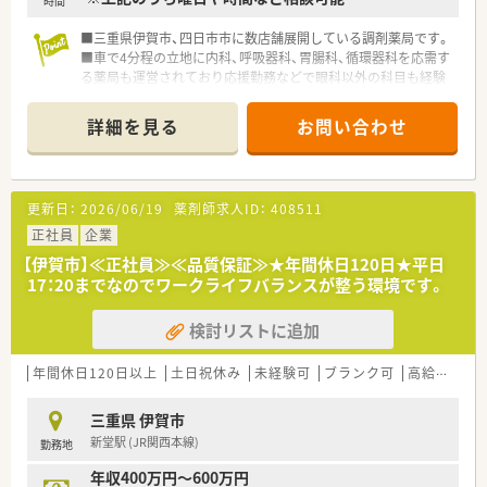
時間
■三重県伊賀市、四日市市に数店舗展開している調剤薬局です。
■車で4分程の立地に内科、呼吸器科、胃腸科、循環器科を応需す
る薬局も運営されており応援勤務などで眼科以外の科目も経験
可能です。
■時給は2100円スタートとなりますが管理薬剤師就任後は多少
詳細を見る
お問い合わせ
ですが手当等もご支給いただけます。
■管理薬剤師とはなりますが眼科門前ということもあり未経験
の方でもご就業いただけると仰っていただいております。
更新日：
2026/06/19
薬剤師求人ID：
408511
正社員
企業
【伊賀市】≪正社員≫≪品質保証≫★年間休日120日★平日
17：20までなのでワークライフバランスが整う環境です。
検討リストに追加
年間休日120日以上
土日祝休み
未経験可
ブランク可
高給与(600万円以上)
三重県 伊賀市
新堂駅 (JR関西本線)
勤務地
年収400万円～600万円