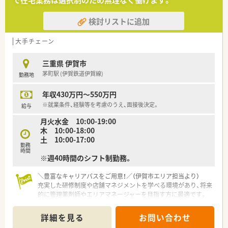
で在宅業務は選択制のため無理なく働けます。
検討リストに追加
大手チェーン
三重県 伊賀市
茅町駅 (伊賀鉄道伊賀線)
勤務地
年収430万円～550万円
※就業条件、経験等を考慮のうえ、面接後決定。
給与
月火水金 10:00-19:00
木 10:00-18:00
土 10:00-17:00
勤務
時間
※週40時間のシフト制勤務。
＼豊富なキャリアパスをご用意！／（伊賀市エリア担当より）
充実した研修制度や店舗マネジメントを学べる環境があり、将来
的に管理薬剤師やエリアマネージャーを目指す方に最適です。
【店舗情報と応需状況について】
詳細を見る
お問い合わせ
■内科や皮膚科および糖尿病内科の処方箋を1日平均50枚から