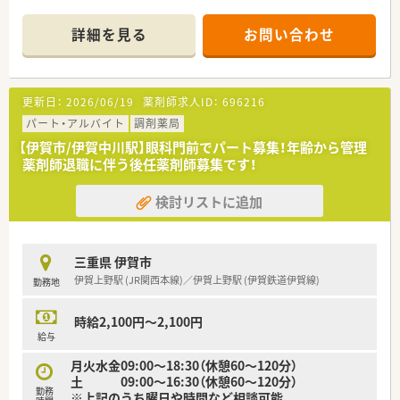
■地元伊賀で地域貢献をしたい、という思いで４年前に開局をし
た薬局です
詳細を見る
お問い合わせ
更新日：
2026/06/19
薬剤師求人ID：
696216
パート・アルバイト
調剤薬局
【伊賀市/伊賀中川駅】眼科門前でパート募集！年齢から管理
薬剤師退職に伴う後任薬剤師募集です！
検討リストに追加
三重県 伊賀市
伊賀上野駅 (JR関西本線)／伊賀上野駅 (伊賀鉄道伊賀線)
勤務地
時給2,100円～2,100円
給与
月火水金09:00～18:30（休憩60～120分）
土 09:00～16:30（休憩60～120分）
勤務
※上記のうち曜日や時間など相談可能