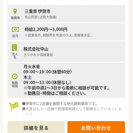
三重県 伊賀市
青山町駅 (近鉄大阪線)
勤務地
時給2,200円～3,000円
※就業条件、経験等を考慮のうえ、面接後決定。
給与
株式会社中山
法人
きりがおか保険薬局
名
月火水金
09：00～19：00（休憩60分）
木土
09：00～13：00（休憩なし）
勤務
時間
※午前中週2～3日から柔軟に相談が可能です。
※勤務日・時間はご相談ください。
■伊賀市に2店舗を展開する地元調剤薬局です。
■代表はもう一店舗で管理薬剤師として勤務をしていらっしゃ
います。
■今回は増員としての薬剤師募集となります。
■即戦力であれば高時給～3,000円までご相談可能です！
詳細を見る
お問い合わせ