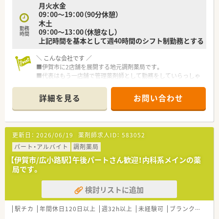
月火水金
09：00～19：00（90分休憩）
木土
勤務
09：00～13：00（休憩なし）
時間
上記時間を基本として週40時間のシフト制勤務とする
＼ こんな会社です ／
■伊賀市に2店舗を展開する地元調剤薬局です。
■代表はもう一店舗で管理薬剤師として勤務をしていらっしゃ
います。
■従業員の若返りを図るため、増員としての募集をしておりま
詳細を見る
お問い合わせ
す。
■現在は薬剤師2名体制ですが、増員となれば隔週で２.5日休み
が取れる見込みです。
■新卒や第二新卒の方には奨学金支援制度も活用頂けます。
更新日：
2026/06/19
薬剤師求人ID：
583052
■住宅手当込で、高年収～750万円程度までご相談可能です！
パート・アルバイト
調剤薬局
＼ こんな店舗です ／
【伊賀市/広小路駅】午後パートさん歓迎！内科系メインの薬
■内科・消化器内科の処方箋を主に応需しております。
局です。
■1日50～60枚程度、薬剤師は常時2名体制の店舗です。
検討リストに追加
駅チカ
年間休日120日以上
週32h以上
未経験可
ブランク可
転