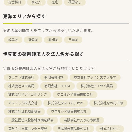
総合科目
高収入
在宅
積雪なし
東海エリアから探す
東海の薬剤師求人をエリアからお探しいただけます。
岐阜県
静岡県
愛知県
三重県
伊賀市の薬剤師求人を法人名から探す
伊賀市の薬剤師求人を法人名からお探しいただけます。
クラフト株式会社
有限会社NFP
株式会社ファインズファルマ
株式会社スギ薬局
有限会社コスモス
株式会社アイセイ薬局
株式会社メディカルリンク
ウエルシア薬局株式会社
アスラック株式会社
株式会社クスリのアオキ
株式会社なの花中部
株式会社はね調剤薬局
ウエルシア薬局株式会社
一般社団法人松阪地区薬剤師会
有限会社かんひちや薬局
有限会社志摩センター薬局
日本粉末薬品株式会社
株式会社中山