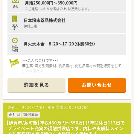
月給250,000円～350,000円
給与
※ご経験・スキルを考慮の上、決定致します。
日本粉末薬品株式会社
法人
伊賀工場
名
月火水木金 8：20～17：20（休憩60分）
勤務
時間
・・・こんな会社です・・・
■生薬・漢方製剤素材、食品素材、化粧品素材の製造販売をして
いる企業です。
■世界中の生産地から輸入し、厳しい管理体制のもとで品質管理
された天然素材を安定供給しています。年間1,000品目以上を製
詳細を見る
お問い合わせ
造し、多種多様な生薬を天然原料の段階から取り扱うことがで
き、選定した原薬が使用された商品が店頭に並ぶのはとてもやり
がいがあります。
■近年では自然志向、健康ブーム、高齢化社会の到来という追い
更新日：
2026/07/08
薬剤師求人ID：
333256
風を受け、同社が扱う原料は医薬品・健康食品・化粧品業界におい
てなくてはならない存在になっています。
正社員
調剤薬局
【伊賀市/茅町駅】年収430万円〜550万円！年間休日113日で
プライベート充実の調剤併設店です。内科や皮膚科メイン