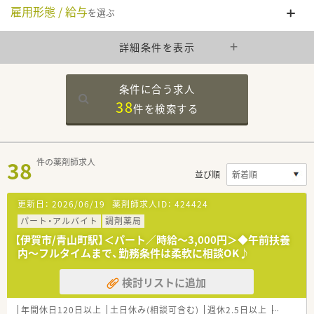
雇用形態 / 給与
を選ぶ
詳細条件を表示
条件に合う求人
38
件を
検索する
38
件の薬剤師求人
並び順
更新日：
2026/06/19
薬剤師求人ID：
424424
パート・アルバイト
調剤薬局
【伊賀市/青山町駅】＜パート／時給～3,000円＞◆午前扶養
内～フルタイムまで、勤務条件は柔軟に相談OK♪
検討リストに追加
年間休日120日以上
土日休み(相談可含む)
週休2.5日以上
週32h以