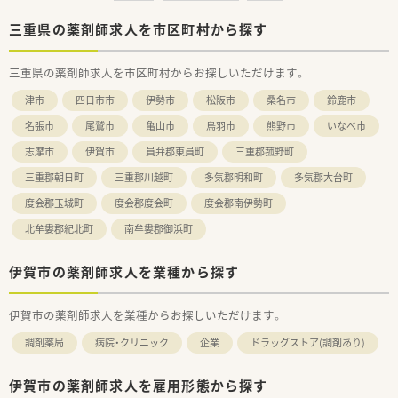
■残業が少なく土日祝日がお休みとなるため、プライベートの時
間を確保しつつ仕事との両立を図りたい方に大変おすすめで
三重県の薬剤師求人を市区町村から探す
す。
■遠方から転居を伴う就業を検討している方には、自己負担
三重県の薬剤師求人を市区町村からお探しいただけます。
5000円で住める手厚い社宅制度を利用できるため非常におすす
めです。
津市
四日市市
伊勢市
松阪市
桑名市
鈴鹿市
■OTC医薬品に関する知識を深め、処方箋調剤だけでなくセルフ
メディケーションの推進にも関わっていきたい方に最適です。
名張市
尾鷲市
亀山市
鳥羽市
熊野市
いなべ市
志摩市
伊賀市
員弁郡東員町
三重郡菰野町
三重郡朝日町
三重郡川越町
多気郡明和町
多気郡大台町
度会郡玉城町
度会郡度会町
度会郡南伊勢町
北牟婁郡紀北町
南牟婁郡御浜町
伊賀市の薬剤師求人を業種から探す
伊賀市の薬剤師求人を業種からお探しいただけます。
調剤薬局
病院・クリニック
企業
ドラッグストア(調剤あり)
伊賀市の薬剤師求人を雇用形態から探す