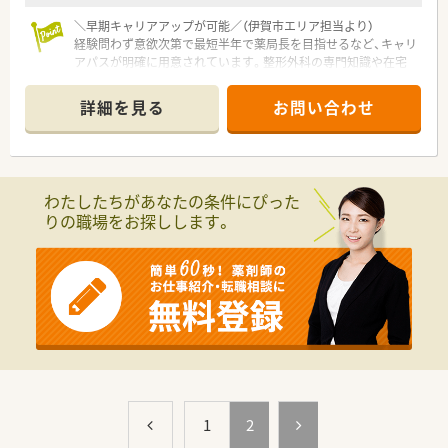
＼早期キャリアアップが可能／（伊賀市エリア担当より）
経験問わず意欲次第で最短半年で薬局長を目指せるなど、キャリ
アパスが明確に用意されています。整形外科の専門知識や在宅
業務、OTCまで幅広く学べる環境です。
詳細を見る
お問い合わせ
【店舗情報と応需状況について】
■桑町駅から徒歩5分の通いやすい立地にあり、整形外科リウマ
チ科の処方箋を1日10枚程度応需している薬局です。
■平日の18時までの開局となっており、処方箋枚数も落ち着い
ているため、患者様とじっくり向き合える環境です。
わたしたちがあなたの条件にぴった
■調剤業務がメインとなりますが、施設や居宅への在宅業務も行
りの職場をお探しします。
っており、地域医療に幅広く貢献することができます。
【想定されるキャリアイメージ】
■充実したマニュアルやドラッグ研修を通じて、未経験からでも
調剤スキルやOTC領域の知識をしっかりと身につけられます。
■意欲や実績次第で、入社後最短半年から1年程度で薬局長に昇
格することができ、店舗マネジメントに挑戦することが可能で
す。
■将来的にはエリアマネージャーへの昇格や、本社での教育担
当、バイヤーなど多様なキャリアパスを描くことができる環境で
す。
1
2
【こんな方にオススメ】