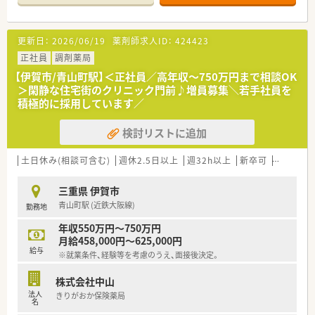
更新日：
2026/06/19
薬剤師求人ID：
424423
正社員
調剤薬局
【伊賀市/青山町駅】＜正社員／高年収～750万円まで相談OK
＞閑静な住宅街のクリニック門前♪増員募集＼若手社員を
積極的に採用しています／
検討リストに追加
土日休み(相談可含む)
週休2.5日以上
週32h以上
新卒可
未経験可
三重県 伊賀市
青山町駅 (近鉄大阪線)
勤務地
年収550万円～750万円
月給458,000円～625,000円
給与
※就業条件、経験等を考慮のうえ、面接後決定。
株式会社中山
法人
きりがおか保険薬局
名