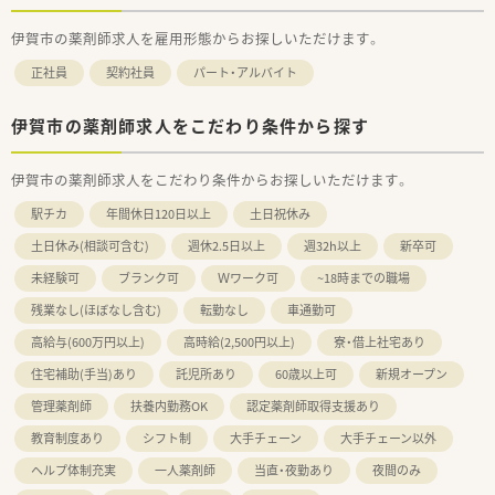
伊賀市の薬剤師求人を雇用形態からお探しいただけます。
正社員
契約社員
パート・アルバイト
伊賀市の薬剤師求人をこだわり条件から探す
伊賀市の薬剤師求人をこだわり条件からお探しいただけます。
駅チカ
年間休日120日以上
土日祝休み
土日休み(相談可含む)
週休2.5日以上
週32h以上
新卒可
未経験可
ブランク可
Ｗワーク可
~18時までの職場
残業なし(ほぼなし含む)
転勤なし
車通勤可
高給与(600万円以上)
高時給(2,500円以上)
寮・借上社宅あり
住宅補助(手当)あり
託児所あり
60歳以上可
新規オープン
管理薬剤師
扶養内勤務OK
認定薬剤師取得支援あり
教育制度あり
シフト制
大手チェーン
大手チェーン以外
ヘルプ体制充実
一人薬剤師
当直・夜勤あり
夜間のみ