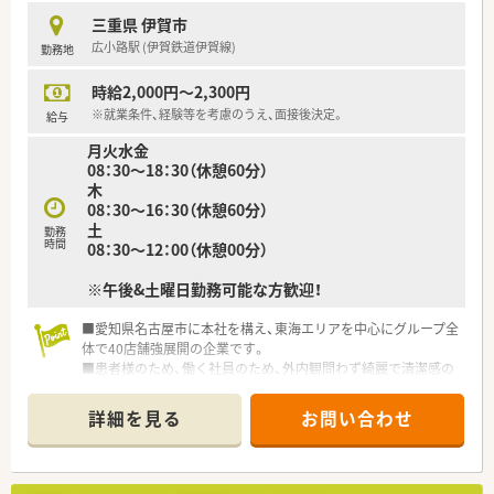
三重県 伊賀市
広小路駅 (伊賀鉄道伊賀線)
勤務地
時給2,000円～2,300円
※就業条件、経験等を考慮のうえ、面接後決定。
給与
月火水金
08：30～18：30（休憩60分）
木
08：30～16：30（休憩60分）
土
勤務
時間
08：30～12：00（休憩00分）
※午後&土曜日勤務可能な方歓迎！
■愛知県名古屋市に本社を構え、東海エリアを中心にグループ全
体で40店舗強展開の企業です。
■患者様のため、働く社員のため、外内観問わず綺麗で清潔感の
ある店舗が多いのが特徴です。
■会社全体の薬剤師平均年齢は30代半ばで、男女比は5:5です。
詳細を見る
お問い合わせ
若年層の活躍により勢いのある会社ですが、基本は年齢ではなく
技能・お人柄というお考えなので、ベテランの方でも安定的にご
勤務いただくことが可能です。