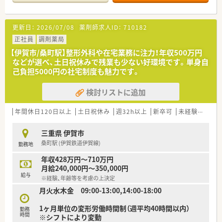
60枚ほど応需しており幅広い経験が積めます。
■常時3名から4名の薬剤師が配置されているため一人当たりの
負担が少なく落ち着いて業務に取り組めます。
更新日：
2026/07/08
薬剤師求人ID：
710182
■茅町駅から徒歩6分ほどの立地にあり、通勤に便利なだけでな
く地域住民の皆様に親しまれる店舗環境です。
正社員
調剤薬局
【伊賀市/桑町駅】整形外科や在宅業務に注力！年収500万円
【職場環境と雰囲気】
などが選べ、土日祝休みで残業も少ない好環境です。単身自
■複数名の薬剤師が常駐しているため、業務中に不明点があって
己負担5000円の社宅制度も魅力です。
もすぐに相談できる風通しの良い職場環境です。
■急なお休みが発生した場合でも人員体制にゆとりがあるため
検討リストに追加
カバーしやすく、お互いに助け合う風土があります。
■幅広い年齢層のスタッフが活躍しており、経験豊富な先輩薬剤
師からの手厚いフォローを受けながら成長できます。
年間休日120日以上
土日祝休み
週32h以上
新卒可
未経験可
ブ
【こんな方にオススメ】
三重県 伊賀市
■1人あたりの処方箋枚数が少なく、ゆとりを持った人員体制の
桑町駅 (伊賀鉄道伊賀線)
勤務地
中でじっくりと患者様に向き合いたい方に最適です。
■お休みをしっかりと確保しつつ、残業代も1分単位で支給され
年収428万円～710万円
るなどメリハリをつけて働きたい方にオススメです。
月給240,000円～350,000円
■在宅業務への参加が選択可能であるため、まずは店舗での調剤
給与
※経験、年齢等を考慮の上決定
業務やOTC販売に専念して経験を積みたい方に最適です。
月火水木金 09:00-13:00,14:00-18:00
1ヶ月単位の変形労働時間制（週平均40時間以内）
勤務
時間
※シフトにより変動