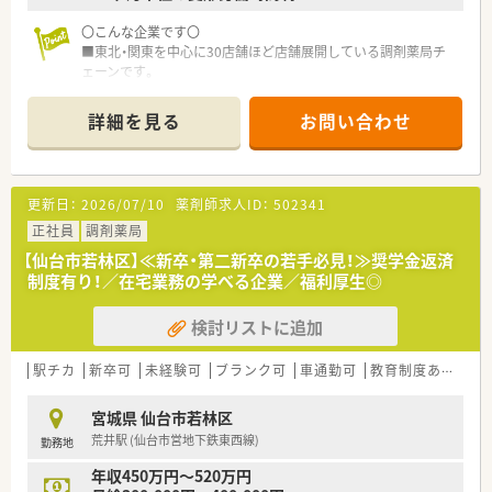
〇こんな企業です〇
■東北・関東を中心に30店舗ほど店舗展開している調剤薬局チ
ェーンです。
■クリニック門前、在宅専門薬局等をメインに展開し、在宅は居
宅・施設どちらも幅広く展開してる企業です。
詳細を見る
お問い合わせ
■新卒・中途採用、双方行っており、特に若手が活躍している薬局
の多い会社です。e-ラーニング会社負担はもちろん、研修体制も
充実している会社です。
■今後の薬剤師業界の先を見据え、国の求める薬局ビジョンに沿
更新日：
2026/07/10
薬剤師求人ID：
502341
う店舗運営・社内教育を行っています。
※対人業務へ特化し、調剤の機械化・システムの導入に積極的
正社員
調剤薬局
で、ドクター・患者様・その他コメディカルと連携し地域医療を支
【仙台市若林区】≪新卒・第二新卒の若手必見！≫奨学金返済
える薬局作りを行っています
制度有り！／在宅業務の学べる企業／福利厚生◎
■患者様のために！地域医療への貢献を目指しています
■風通しが良い社風で積極的に学べる、挑戦出来る環境の社風で
検討リストに追加
す。大手ほど厳しいハードルを設けず、手を挙げてくれる社員に
はまず任せてみることを大事にしている薬局です。
■夏季・年末年始休暇の他、結婚休暇などの休暇制度が充実して
駅チカ
新卒可
未経験可
ブランク可
車通勤可
教育制度あり
シ
います。
宮城県 仙台市若林区
〇こんな薬局です〇
荒井駅 (仙台市営地下鉄東西線)
勤務地
■近隣の内科クリニックからの外来対応や、在宅への対応も今後
積極的に行っていく店舗です。
年収450万円～520万円
■仙台市内の多くの店舗で施設の処方を多く受けており、応援や