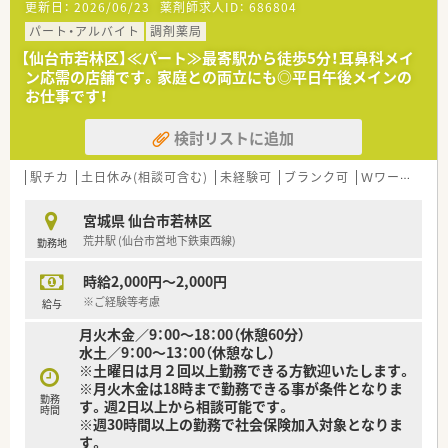
更新日：
2026/06/23
薬剤師求人ID：
686804
■今回は欠員補充ならびに体制強化のための急募となっており、
すぐにでもご活躍いただける方を求めています。
パート・アルバイト
調剤薬局
■在宅医療業務への意欲が高く、フットワーク軽くさまざまな業
【仙台市若林区】≪パート≫最寄駅から徒歩5分！耳鼻科メイ
務に取り組んでいただける方を歓迎いたします。
ン応需の店舗です。家庭との両立にも◎平日午後メインの
■コミュニケーション能力に長けており、周囲と円滑な人間関係
お仕事です！
を築きながら業務を進められる方が理想的です。
検討リストに追加
【法人特徴について】
■東北および関東エリアを中心として、広範なネットワークで多
数の調剤薬局チェーンを店舗展開しています。
駅チカ
土日休み(相談可含む)
未経験可
ブランク可
Ｗワーク可
■クリニックの門前薬局や在宅専門薬局などをメインに出店し、
居宅や施設など幅広い在宅医療に対応しています。
宮城県 仙台市若林区
■今後の業界を見据えて薬局ビジョンに沿った運営を行い、調剤
荒井駅 (仙台市営地下鉄東西線)
勤務地
の機械化やシステム導入にも積極的な企業です。
時給2,000円～2,000円
【求人情報について】
■正社員の勤務薬剤師としてご入社いただき、服薬指導や監査、
※ご経験等考慮
給与
調剤などの基本的な業務全般をご担当いただきます。
月火木金／9：00～18：00（休憩60分）
■新卒や未経験の方、ブランクがある方も応募可能となってお
水土／9：00～13：00（休憩なし）
り、幅広い層の薬剤師を積極的に受け入れています。
※土曜日は月２回以上勤務できる方歓迎いたします。
■入社半年後には法定通り有給休暇が付与されるほか、夏季休暇
※月火木金は18時まで勤務できる事が条件となりま
や年末年始などの長期休暇制度も充実しています。
勤務
す。週2日以上から相談可能です。
時間
※週30時間以上の勤務で社会保険加入対象となりま
【勤務実態について】
す。
■月曜日から金曜日は9時から18時まで、土曜日は9時から13時