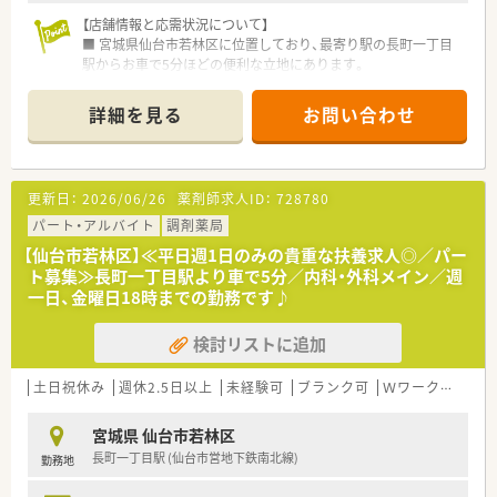
【店舗情報と応需状況について】
■ 宮城県仙台市若林区に位置しており、最寄り駅の長町一丁目
駅からお車で5分ほどの便利な立地にあります。
■ 近隣のクリニックから主に処方箋を応需しており、1日あたり
の平均枚数は60枚ほどとなっています。
詳細を見る
お問い合わせ
■ 処方科目については内科と外科がメインであり、特定の専門
科目に偏らず幅広い知見を得られる環境です。
【募集背景と求める人物像について】
更新日：
2026/06/26
薬剤師求人ID：
728780
■ 週5日勤務、週休2.5日で社会保険加入が可能なパート求人で
す◎
パート・アルバイト
調剤薬局
■周囲のスタッフと協調性を持って業務に取り組める方を歓迎
【仙台市若林区】≪平日週1日のみの貴重な扶養求人◎／パー
します。
ト募集≫長町一丁目駅より車で5分／内科・外科メイン／週
■ 調剤の実務経験が浅い未経験者やブランクのある方について
一日、金曜日18時までの勤務です♪
も相談可能です◎
検討リストに追加
【勤務実態について】
■ 残業はほとんど発生しない環境が整っているため、閉局時間
である18時には速やかに退社することが可能です。
土日祝休み
週休2.5日以上
未経験可
ブランク可
Ｗワーク可
残業
■ 土曜日の勤務は12時30分までとなっており、プライベートの
予定とも両立しやすい勤務形態です。
宮城県 仙台市若林区
■ 常に複数名の薬剤師が勤務する体制が整えられているため、
長町一丁目駅 (仙台市営地下鉄南北線)
勤務地
一人きりで過度な負担がかかることはありません。