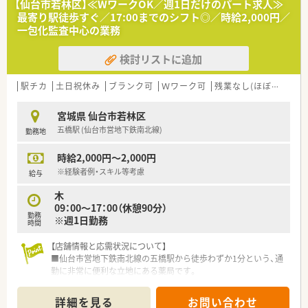
【仙台市若林区】≪WワークOK／週1日だけのパート求人≫
える薬局作りを行っています
最寄り駅徒歩すぐ／17:00までのシフト◎／時給2,000円／
■患者様のために！地域医療への貢献を目指しています
一包化監査中心の業務
■風通しが良い社風で積極的に学べる、挑戦出来る環境の社風で
す。大手ほど厳しいハードルを設けず、手を挙げてくれる社員に
検討リストに追加
はまず任せてみることを大事にしている薬局です。
■夏季・年末年始休暇の他、結婚休暇などの休暇制度が充実して
います。
駅チカ
土日祝休み
ブランク可
Ｗワーク可
残業なし(ほぼなし含む)
〇こんな薬局です〇
宮城県 仙台市若林区
■近隣の内科クリニックからの外来対応や、在宅への対応も今後
五橋駅 (仙台市営地下鉄南北線)
勤務地
積極的に行っていく店舗です。
■仙台市内の多くの店舗で施設の処方を多く受けており、応援や
時給2,000円～2,000円
人事交流を通して薬剤師としての幅を広げつつ活躍出来る環境
があります。
※経験者例・スキル等考慮
給与
木
≪業務内容≫
09：00～17：00（休憩90分）
■今後新店の可能性もあるエリアで業務拡大に伴う増員の募集
勤務
※週1日勤務
です。複数店舗を掛け持ち経験を積みたい、管理薬剤師として店
時間
舗マネジメントをしたい、在宅に深く関わっていきたいetc、あな
たのキャリアアップに繋がるプランを一緒に考え配置を進めま
【店舗情報と応需状況について】
す♪
■仙台市営地下鉄南北線の五橋駅から徒歩わずか1分という、通
■運転の伴う業務があるため、基本運転免許が必須になります。
勤に非常に便利な立地にある薬局です。
■広く新卒、第二新卒の募集をしている薬局です。ご希望や適性
■近隣のクリニックより、呼吸器科や内科、消化器科などを中心
に応じ、面接後に実際の配属店舗を提案いたします。
に1日平均15～20枚の処方箋を応需しています。
詳細を見る
お問い合わせ