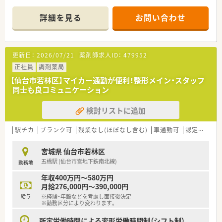
■1日あたり約20枚の処方箋を応需しており、居宅や施設への在
宅対応にも力を入れています。
詳細を見る
お問い合わせ
■薬剤師1名と事務員1名の体制で運営を行っており、少人数な
らではの連携の良さが魅力です。
【募集背景と求める人物像について】
更新日：
2026/07/21
薬剤師求人ID：
479952
■地域の在宅業務のニーズが急激に増加しているための、人員体
制強化を目的とした増員募集です。
正社員
調剤薬局
■在宅業務に意欲的に取り組んでいただける方であれば、これま
【仙台市若林区】マイカー通勤が便利！整形メイン・スタッフ
での経験が浅い方でも歓迎します。
同士も良コミュニケーション
■与えられた業務だけでなく、自分で考えて前向きに行動し利益
に貢献できる方を求めています。
検討リストに追加
【法人特徴について】
■在宅訪問を担当するスタッフと店舗に残るスタッフで、しっか
駅チカ
ブランク可
残業なし(ほぼなし含む)
車通勤可
認定薬剤師取得支援あり
りと役割分担を行っております。
■患者様やご家族との対話を大切にしており、健康状態や服薬状
宮城県 仙台市若林区
況を多角的にサポートしています。
五橋駅 (仙台市営地下鉄南北線)
勤務地
■残業はほとんど発生しない環境となっており、終業後のプライ
ベートな時間も大切にできます。
年収400万円～580万円
月給276,000円～390,000円
【求人情報について】
給与
※経験・年齢などを考慮し面接後決定
■時給は2000円からのスタートとなり、週30時間以上勤務でき
※勤務区分により変わります。
る方を対象に募集しております。
■勤務時間帯は17時までなどのご相談が可能であり、ライフス
所定労働時間による変形労働時間制（シフト制）