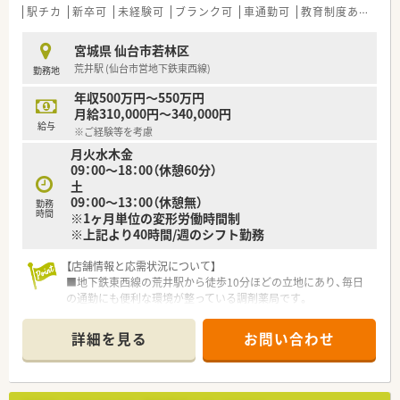
■仙台市内および近郊にて5店舗を展開しており、古くから地元
駅チカ
新卒可
未経験可
ブランク可
車通勤可
教育制度あり
シ
に密着して発展を続けてきた安定企業です。
■代表取締役自身も薬剤師の資格を所持しており、現場の意見が
宮城県 仙台市若林区
通りやすい風通しの良い就業環境が魅力です。
荒井駅 (仙台市営地下鉄東西線)
勤務地
■門前クリニックのドクターとの人間関係を極めて大切にして
おり、非常に良好な関係性を築いています。
年収500万円～550万円
月給310,000円～340,000円
給与
※ご経験等を考慮
月火水木金
09：00～18：00（休憩60分）
土
09：00～13：00（休憩無）
勤務
時間
※1ヶ月単位の変形労働時間制
※上記より40時間/週のシフト勤務
【店舗情報と応需状況について】
■地下鉄東西線の荒井駅から徒歩10分ほどの立地にあり、毎日
の通勤にも便利な環境が整っている調剤薬局です。
■主に施設在宅の処方箋を1日平均10枚程度応需しており、地域
医療に密着したサービスを提供しています。
詳細を見る
お問い合わせ
■常勤の薬剤師が3名、事務スタッフが2名在籍しており、協力し
合いながら日々の業務に取り組んでいます。
【募集背景と求める人物像について】