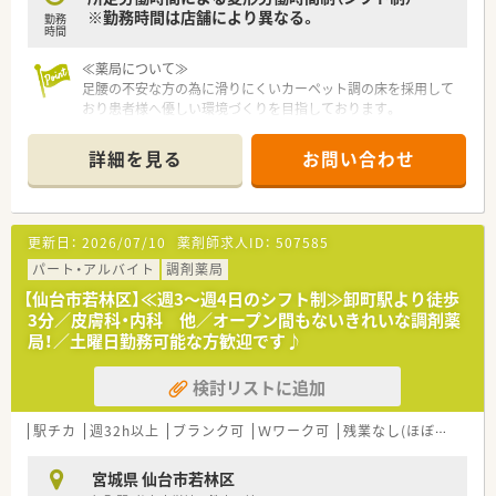
タイルに合わせた勤務が可能です。
※勤務時間は店舗により異なる。
勤務
■土曜日は完全休みではなく、月に1回から2回程度の勤務が可
時間
能な方からのご応募を歓迎します。
≪薬局について≫
足腰の不安な方の為に滑りにくいカーペット調の床を採用して
おり患者様へ優しい環境づくりを目指しております。
詳細を見る
お問い合わせ
更新日：
2026/07/10
薬剤師求人ID：
507585
パート・アルバイト
調剤薬局
【仙台市若林区】≪週3～週4日のシフト制≫卸町駅より徒歩
3分／皮膚科・内科 他／オープン間もないきれいな調剤薬
局！／土曜日勤務可能な方歓迎です♪
検討リストに追加
駅チカ
週32h以上
ブランク可
Ｗワーク可
残業なし(ほぼなし含む)
宮城県 仙台市若林区