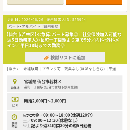
■現在は常勤の薬剤師1名と医療事務スタッフ1名が在籍してお
〇このような方にオススメです〇
り、落ち着いた環境で業務に取り組めます。
■在宅経験があり、在宅対応スキルに更に磨きをかけたいとお考
えの方！
【勤務実態について】
更新日：
2026/06/26
薬剤師求人ID：
555994
■在宅未経験だが、一からスキルを身に着けたいとお考えの方！
■残業がほとんど発生しない職場環境のため、終業後のプライベ
■管理薬剤師として店舗マネジメントの経験を積みたい。
ートな時間をしっかりと確保することができます。
パート・アルバイト
調剤薬局
■中規模の薬局で安定経営の企業で地域の方々に貢献したい。
■原則として転居を伴う異動はございませんので、地域に腰を据
【仙台市若林区】≪急募：パート募集◎／社会保険加入可能な
えて長期的なキャリアを築くことが可能です。
週5日勤務求人≫長町一丁目駅より車で5分／内科・外科メ
■最寄り駅から徒歩圏内という非常にアクセスの良い立地のた
イン／平日18時までの勤務◎
め、日々の通勤における負担が少ないです。
検討リストに追加
【こんな方にオススメ】
■仕事と私生活のバランスを重視し、オンとオフのメリハリをつ
けた働き方を希望される方に最適です。
駅チカ
未経験可
ブランク可
残業なし(ほぼなし含む)
車通勤可
■大規模なチェーン薬局ではなく、地域に密着した小規模経営の
薬局で働きたい方におすすめします。
宮城県 仙台市若林区
■調剤経験を活かしつつ、17時までの勤務で時間を重視した働
長町一丁目駅 (仙台市営地下鉄南北線)
勤務地
き方をしたい方におすすめです。
時給2,000円～2,000円
給与
火水木金／09：00～18：00（休憩120分）
土／09：00～12：30（休憩なし）
勤務
※上記より週31時間30分の週5日勤務
時間