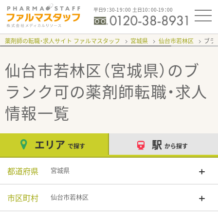
平日9：30-19：00 土日10：00-19：00
薬剤師の転職・求人サイト ファルマスタッフ
宮城県
仙台市若林区
ブラ
仙台市若林区（宮城県）のブ
ランク可
の薬剤師転職・求人
情報一覧
エリア
駅
で探す
から探す
都道府県
宮城県
市区町村
仙台市若林区