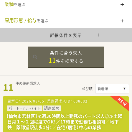
業種
を選ぶ
雇用形態 / 給与
を選ぶ
詳細条件を表示
条件に合う求人
11
件を
検索する
11
件の薬剤師求人
並び順
更新日：
2026/08/05
薬剤師求人ID：
688682
パート・アルバイト
調剤薬局
【仙台市若林区】≪週30時間以上勤務のパート求人◎≫土曜
日月１～２回程度でOK！／17時まで勤務も相談可／地下
鉄 薬師堂駅徒歩1分！／在宅（居宅）中心の業務