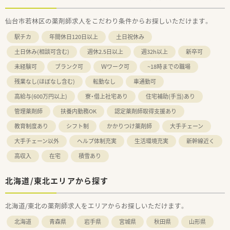
仙台市若林区の薬剤師求人をこだわり条件からお探しいただけます。
駅チカ
年間休日120日以上
土日祝休み
土日休み(相談可含む)
週休2.5日以上
週32h以上
新卒可
未経験可
ブランク可
Ｗワーク可
~18時までの職場
残業なし(ほぼなし含む)
転勤なし
車通勤可
高給与(600万円以上)
寮・借上社宅あり
住宅補助(手当)あり
管理薬剤師
扶養内勤務OK
認定薬剤師取得支援あり
教育制度あり
シフト制
かかりつけ薬剤師
大手チェーン
大手チェーン以外
ヘルプ体制充実
生活環境充実
新幹線近く
高収入
在宅
積雪あり
北海道/東北エリアから探す
北海道/東北の薬剤師求人をエリアからお探しいただけます。
北海道
青森県
岩手県
宮城県
秋田県
山形県