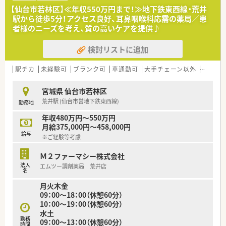
【仙台市若林区】≪年収550万円まで！≫地下鉄東西線・荒井
駅から徒歩5分！アクセス良好、耳鼻咽喉科応需の薬局／患
者様のニーズを考え、質の高いケアを提供♪
検討リストに追加
駅チカ
未経験可
ブランク可
車通勤可
大手チェーン以外
~18時
宮城県 仙台市若林区
荒井駅 (仙台市営地下鉄東西線)
勤務地
年収480万円～550万円
月給375,000円～458,000円
給与
※ご経験等考慮
Ｍ２ファーマシー株式会社
法人
エムツー調剤薬局 荒井店
名
月火木金
09：00～18：00（休憩60分）
10：00～19：00（休憩60分）
水土
勤務
09：00～13：00（休憩60分）
時間