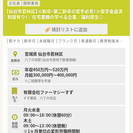
や皮膚科など複数科目を1日200枚ほど応需しています。
正社員
調剤薬局
■常勤3名とパート4名の薬剤師が在籍しており、事務員2名を含
【仙台市若林区】≪新卒・第二新卒の若手必見！≫奨学金返済
めた計3名から5名体制で日々の業務を行っています。
制度有り！／在宅業務の学べる企業／福利厚生◎
■近隣のクリニックから多岐にわたる処方箋を受け付けており、
幅広い知識を習得しながらスピーディーに対応します。
検討リストに追加
【想定される業務内容】
■基本的な調剤や監査、服薬指導に加えて、往診同行を含む在宅
駅チカ
新卒可
未経験可
ブランク可
車通勤可
教育制度あり
シ
医療業務にも積極的に携わることが期待されます。
■近隣の医療機関へのお薬のお届け業務も発生するため、地域住
宮城県 仙台市若林区
民の健康を支えるやりがいを肌で感じられます。
六丁の目駅 (仙台市営地下鉄東西線)
勤務地
■在庫管理や店舗運営に関する業務についても、自身の裁量で判
断しながら効率的な薬局づくりを推進していきます。
年収450万円～520万円
月給300,000円～400,000円
給与
※ご経験等を考慮
有限会社ファーマシーすず
法人
すず薬局 六丁の目店
名
月火水金
09：00～18：00（休憩60分）
木土
勤務
09：00～13：00（休憩無）
時間
※1ヶ月単位の変形労働時間制