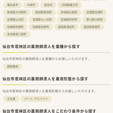
やすい環境です。
東松島市
大崎市
富谷市
刈田郡蔵王町
【想定される業務内容】
柴田郡大河原町
柴田郡柴田町
伊具郡丸森町
亘理郡亘理町
■外来の調剤・監査・服薬指導に加えて、施設や個人宅への在宅業
亘理郡山元町
宮城郡七ヶ浜町
宮城郡利府町
黒川郡大和町
務もご担当いただきます。
■将来的には、外来応対や居宅指導は正社員が中心となって担っ
加美郡色麻町
加美郡加美町
遠田郡涌谷町
遠田郡美里町
ていく方針です。
本吉郡南三陸町
■施設在宅業務では、多くの処方箋を迅速かつ正確に処理する能
力が求められます。
仙台市若林区の薬剤師求人を業種から探す
仙台市若林区の薬剤師求人を業種からお探しいただけます。
調剤薬局
仙台市若林区の薬剤師求人を雇用形態から探す
仙台市若林区の薬剤師求人を雇用形態からお探しいただけます。
正社員
パート・アルバイト
仙台市若林区の薬剤師求人をこだわり条件から探す