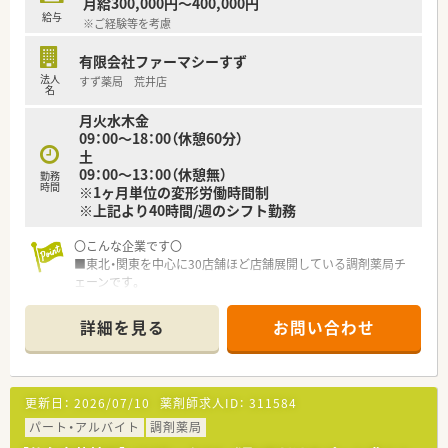
月給300,000円～400,000円
人事交流を通して薬剤師としての幅を広げつつ活躍出来る環境
給与
※ご経験等を考慮
があります。
有限会社ファーマシーすず
≪業務内容≫
法人
すず薬局 荒井店
■今後新店の可能性もあるエリアで業務拡大に伴う増員の募集
名
です。複数店舗を掛け持ち経験を積みたい、管理薬剤師として店
月火水木金
舗マネジメントをしたい、在宅に深く関わっていきたいetc、あな
09：00～18：00（休憩60分）
たのキャリアアップに繋がるプランを一緒に考え配置を進めま
土
す♪
09：00～13：00（休憩無）
■運転の伴う業務があるため、基本運転免許が必須になります。
勤務
時間
※1ヶ月単位の変形労働時間制
■広く新卒、第二新卒の募集をしている薬局です。ご希望や適性
※上記より40時間/週のシフト勤務
に応じ、面接後に実際の配属店舗を提案いたします。
〇こんな企業です〇
〇このような方にオススメです〇
■東北・関東を中心に30店舗ほど店舗展開している調剤薬局チ
■在宅経験があり、在宅対応スキルに更に磨きをかけたいとお考
ェーンです。
えの方！
■クリニック門前、在宅専門薬局等をメインに展開し、在宅は居
■在宅未経験だが、一からスキルを身に着けたいとお考えの方！
宅・施設どちらも幅広く展開してる企業です。
■管理薬剤師として店舗マネジメントの経験を積みたい。
詳細を見る
お問い合わせ
■新卒・中途採用、双方行っており、特に若手が活躍している薬局
■中規模の薬局で安定経営の企業で地域の方々に貢献したい。
の多い会社です。e-ラーニング会社負担はもちろん、研修体制も
充実している会社です。
■今後の薬剤師業界の先を見据え、国の求める薬局ビジョンに沿
更新日：
2026/07/10
薬剤師求人ID：
311584
う店舗運営・社内教育を行っています。
※対人業務へ特化し、調剤の機械化・システムの導入に積極的
パート・アルバイト
調剤薬局
で、ドクター・患者様・その他コメディカルと連携し地域医療を支