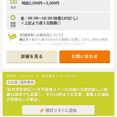
時給2,000円～2,000円
給与
金／09：00～18：00（休憩120分）し）
※上記より週１日勤務◎
勤務
時間
【店舗情報と応需状況について】
■最寄り駅から車で5分ほどの場所に位置しており、内科と外科
をメインに応需している地域密着型の店舗です。
■1日あたりの処方箋枚数は約60枚となっており、患者様一人ひ
とりと丁寧に向き合える環境が整っています。
詳細を見る
お問い合わせ
■ベテラン薬剤師が多く在籍しているため、ブランクがある方や
未経験の方も大歓迎です。周囲が優しくフォローするので安心
してください。
更新日：
2026/06/18
薬剤師求人ID：
436531
【募集背景と求める人物像について】
■今回は欠員補充による募集となっており、特に金曜日の18時
正社員
調剤薬局
まで勤務できる方を急募しております。
【仙台市若林区】≪在宅医療メインの店舗≫比較的新しい綺
■残業はほぼ発生しません◎、週1日勤務のため、無理なく働け
麗な環境でも就業◎／平日18時までの営業／業務上の運転
る環境が魅力の求人です。
が問題ない方歓迎♪
■未経験やブランクのある方も相談可能であり、患者様に対して
親切で丁寧な対応ができる方を歓迎いたします。
検討リストに追加
【法人特徴について】