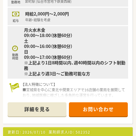
卸町駅 (仙台市営地下鉄東西線)
勤務地
時給2,000円～2,000円
年齢・経験を考慮
給与
月火水木金
09:00～18:00（休憩60分）
土
09:00～16:00（休憩60分）
日
勤務
09:00～17:00（休憩60分）
時間
※上記より1日8時間以内、週40時間以内のシフト制勤
務
※上記より週3日～ご勤務可能な方
【法人特徴について】
■宮城県を中心に東北や関東エリアで16店舗の薬局を展開して
おり、地域医療に根ざした多角的な運営を行っています。
■若いドクターと共に新規開局する事例が多く、医師との良好な
関係性を築きながら長く勤められる環境が魅力です。
詳細を見る
お問い合わせ
■社員のやる気を尊重する社風が根付いており、独立希望者への
ノウハウ提供や自己研鑽への支援も惜しみません。
【店舗情報と応需状況について】
更新日：
2026/07/10
薬剤師求人ID：
502352
■地下鉄東西線の卸町駅から徒歩3分という好立地にあり、内科