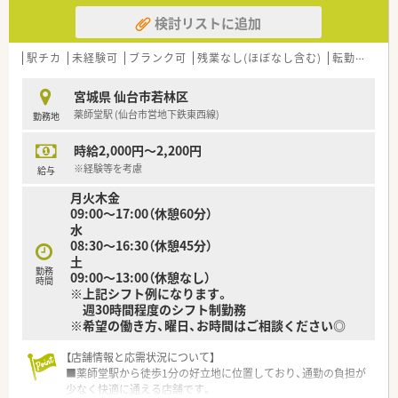
検討リストに追加
駅チカ
未経験可
ブランク可
残業なし(ほぼなし含む)
転勤なし
宮城県 仙台市若林区
薬師堂駅 (仙台市営地下鉄東西線)
勤務地
時給2,000円～2,200円
※経験等を考慮
給与
月火木金
09:00～17:00（休憩60分）
水
08:30～16:30（休憩45分）
土
勤務
09:00～13:00（休憩なし）
時間
※上記シフト例になります。
週30時間程度のシフト制勤務
※希望の働き方、曜日、お時間はご相談ください◎
【店舗情報と応需状況について】
■薬師堂駅から徒歩1分の好立地に位置しており、通勤の負担が
少なく快適に通える店舗です。