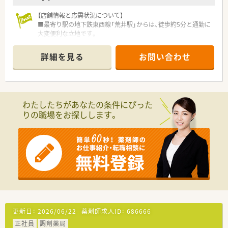
までの開局時間でシフト制にて勤務いただきます。
【店舗情報と応需状況について】
■稼働日×8時間で月160時間から170時間程度の勤務となり、
■最寄り駅の地下鉄東西線「荒井駅」からは、徒歩約5分と通勤に
在宅のスケジュールに合わせて柔軟に調整します。
大変便利な立地です。
■施設在宅への対応があるため、自動車の運転業務が必須となっ
■主な応需科目は耳鼻咽喉科で、1日あたり平均90枚から100枚
ており、マイカーでの通勤や駐車場の利用も可能です。
の処方箋を受け付けています。
詳細を見る
お問い合わせ
■薬剤師は常勤4名、事務員3名が在籍しており、常時2名から3名
体制で業務を行っています。
【募集背景と求める人物像について】
■今回は今後の体制強化を見据えた欠員補充が目的で、即戦力と
わたしたちがあなたの条件にぴった
してご活躍いただける方を募集します。
りの職場をお探しします。
■患者様や医師と良好な関係を築けるような、コミュニケーショ
ン能力と人間性を重視しています。
■報告・連絡・相談を徹底し、寄せられた問い合わせには迅速かつ
誠実に対応できる方を歓迎します。
【法人特徴について】
■宮城県と岩手県で地域密着型の調剤薬局を8店舗展開し、地域
医療の発展に貢献しています。
■訪問看護ステーションや居宅介護支援事業所も運営し、多角的
な事業で地域を支えています。
■今後2～3年で15店舗への拡大を計画しており、成長を続ける
更新日：
2026/06/22
薬剤師求人ID：
686666
企業で働くことができます。
正社員
調剤薬局