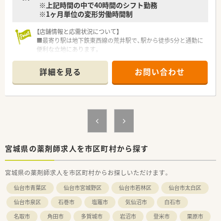
※上記時間の中で40時間のシフト勤務
※1ヶ月単位の変形労働時間制
【店舗情報と応需状況について】
■最寄り駅は地下鉄東西線の荒井駅で、駅から徒歩5分と通勤に
便利な立地にあります。
■今回は今後の体制強化とサービス向上のための増員募集とな
っております。
詳細を見る
お問い合わせ
■薬剤師は常勤4名、事務員は3名が在籍し、常時2～3名体制で業
務にあたっています。
【法人特徴について】
■宮城県内に6店舗、岩手県に2店舗の調剤薬局を地域密着型で
展開している企業です。
■訪問看護や居宅介護支援も運営し、地域医療に幅広く貢献する
ことを目指しています。
■社内に多職種が在籍しているため、在宅医療においてスムーズ
宮城県の薬剤師求人を市区町村から探す
な連携が可能です。
宮城県の薬剤師求人を市区町村からお探しいただけます。
【勤務実態について】
■みなし残業時間を超える残業はほとんどなく、月10時間以内
仙台市青葉区
仙台市宮城野区
仙台市若林区
仙台市太白区
を基本としています。
■ご本人の希望がない限り転勤はないため、腰を据えて長く働く
仙台市泉区
石巻市
塩竈市
気仙沼市
白石市
ことが可能です。
名取市
角田市
多賀城市
岩沼市
登米市
栗原市
■2021年度の有給休暇消化日数は平均6.6日と、お休みも取得し