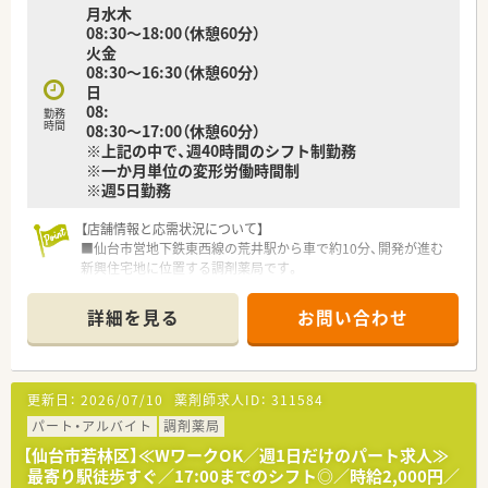
月水木
08:30～18:00（休憩60分）
火金
08:30～16:30（休憩60分）
日
08:
勤務
時間
08:30～17:00（休憩60分）
※上記の中で、週40時間のシフト制勤務
※一か月単位の変形労働時間制
※週5日勤務
【店舗情報と応需状況について】
■仙台市営地下鉄東西線の荒井駅から車で約10分、開発が進む
新興住宅地に位置する調剤薬局です。
■主な応需科目は内科、外科、小児科で、処方箋の約3割が小児科
のため専門性を高めることができます。
詳細を見る
お問い合わせ
■処方箋は1日平均80枚、日曜は100枚程度で、薬剤師は常時4名
体制で業務にあたります。
【求人情報について】
更新日：
2026/07/10
薬剤師求人ID：
311584
■ご経験や能力を考慮し、年収450万円から550万円の範囲で優
遇されるため、高収入が期待できます。
パート・アルバイト
調剤薬局
■年間休日は120日以上あり、土曜日と他1日の完全週休2日制で
【仙台市若林区】≪WワークOK／週1日だけのパート求人≫
プライベートの時間も確保できます。
最寄り駅徒歩すぐ／17:00までのシフト◎／時給2,000円／
■世帯主の方には住宅手当を支給するほか、退職金制度や産休・