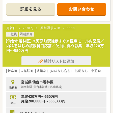
■1日あたり約20枚の処方箋を応需しており、居宅や施設への在
宅対応にも力を入れています。
詳細を見る
お問い合わせ
■薬剤師1名と事務員1名の体制で運営を行っており、少人数な
らではの連携の良さが魅力です。
【募集背景と求める人物像について】
更新日：
2026/07/31
薬剤師求人ID：
735500
■地域の在宅業務のニーズが急激に増加しているための、人員体
制強化を目的とした増員募集です。
正社員
調剤薬局
■在宅業務に意欲的に取り組んでいただける方であれば、これま
【仙台市若林区】≪河原町駅徒歩すぐ≫医療モール内薬局／
での経験が浅い方でも歓迎します。
内科をはじめ複数科目応需／欠員に伴う募集／年収420万
■与えられた業務だけでなく、自分で考えて前向きに行動し利益
円～550万円
に貢献できる方を求めています。
検討リストに追加
【法人特徴について】
■在宅訪問を担当するスタッフと店舗に残るスタッフで、しっか
りと役割分担を行っております。
新卒可
未経験可
残業なし(ほぼなし含む)
転勤なし
車通勤可
住宅
■患者様やご家族との対話を大切にしており、健康状態や服薬状
況を多角的にサポートしています。
宮城県 仙台市若林区
■残業はほとんど発生しない環境となっており、終業後のプライ
河原町駅 (仙台市営地下鉄南北線)
勤務地
ベートな時間も大切にできます。
年収420万円～550万円
【求人情報について】
月給280,000円～333,333円
■時給は2000円からのスタートとなり、週30時間以上勤務でき
給与
る方を対象に募集しております。
■勤務時間帯は17時までなどのご相談が可能であり、ライフス