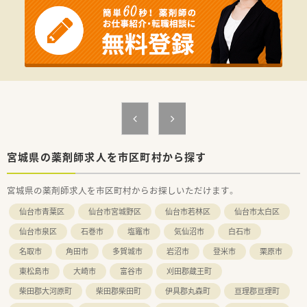
る環境が魅力の求人です。
■未経験やブランクのある方も相談可能であり、患者様に対して
親切で丁寧な対応ができる方を歓迎いたします。
【法人特徴について】
■仙台市内および近郊にて5店舗を展開しており、古くから地元
に密着して発展を続けてきた安定企業です。
■代表取締役自身も薬剤師の資格を所持しており、現場の意見が
通りやすい風通しの良い就業環境が魅力です。
■門前クリニックのドクターとの人間関係を極めて大切にして
おり、非常に良好な関係性を築いています。
宮城県の薬剤師求人を市区町村から探す
宮城県の薬剤師求人を市区町村からお探しいただけます。
仙台市青葉区
仙台市宮城野区
仙台市若林区
仙台市太白区
仙台市泉区
石巻市
塩竈市
気仙沼市
白石市
名取市
角田市
多賀城市
岩沼市
登米市
栗原市
東松島市
大崎市
富谷市
刈田郡蔵王町
柴田郡大河原町
柴田郡柴田町
伊具郡丸森町
亘理郡亘理町