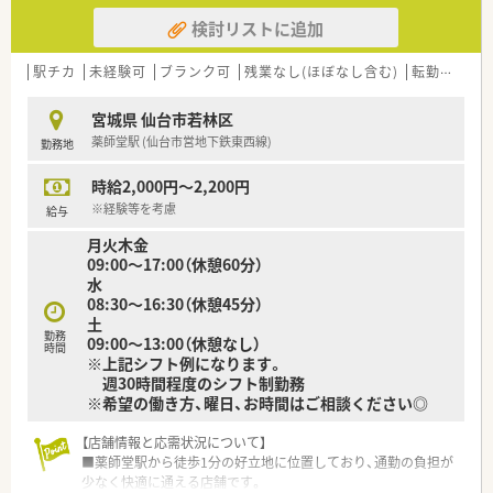
検討リストに追加
駅チカ
未経験可
ブランク可
残業なし(ほぼなし含む)
転勤なし
宮城県 仙台市若林区
薬師堂駅 (仙台市営地下鉄東西線)
勤務地
時給2,000円～2,200円
※経験等を考慮
給与
月火木金
09:00～17:00（休憩60分）
水
08:30～16:30（休憩45分）
土
勤務
09:00～13:00（休憩なし）
時間
※上記シフト例になります。
週30時間程度のシフト制勤務
※希望の働き方、曜日、お時間はご相談ください◎
【店舗情報と応需状況について】
■薬師堂駅から徒歩1分の好立地に位置しており、通勤の負担が
少なく快適に通える店舗です。