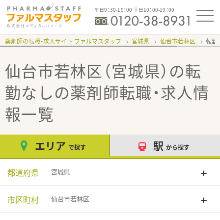
平日9：30-19：00 土日10：00-19：00
薬剤師の転職・求人サイト ファルマスタッフ
宮城県
仙台市若林区
転勤
仙台市若林区（宮城県）の転
勤なし
の薬剤師転職・求人情
報一覧
エリア
駅
で探す
から探す
都道府県
宮城県
市区町村
仙台市若林区