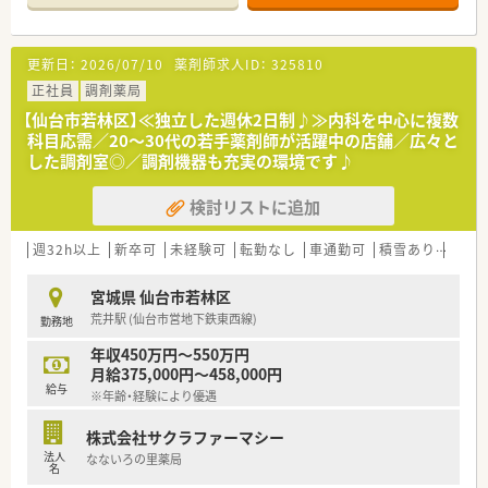
■門前クリニックの診療科目に合わせた開局時間となっており、
平日は18時まで、土曜日は14時までの勤務体制となります。
更新日：
2026/07/10
薬剤師求人ID：
325810
【勤務実態について】
■残業はほとんど発生しないため、仕事終わりの時間を趣味や家
正社員
調剤薬局
事、自己研鑽などのプライベートな活動に有効活用できます。
【仙台市若林区】≪独立した週休2日制♪≫内科を中心に複数
■木曜日と日曜日が固定でお休みとなる週休2日制を採用してお
科目応需／20～30代の若手薬剤師が活躍中の店舗／広々と
り、役所や銀行の用事も平日に済ませられるため非常に便利で
した調剤室◎／調剤機器も充実の環境です♪
す。
■休憩時間は外出することも可能なため、近隣でランチを楽しん
検討リストに追加
だり買い物を済ませたりと、自由にリフレッシュができます。
【法人特徴について】
週32h以上
新卒可
未経験可
転勤なし
車通勤可
積雪あり
教育
■仙台市を中心にクリニック門前で地域密着型の店舗展開を行
っており、患者様との信頼関係を第一に考えて運営している法人
宮城県 仙台市若林区
です。
荒井駅 (仙台市営地下鉄東西線)
勤務地
■ベテランスタッフや子育て中の薬剤師が多数在籍しており、互
いに協力し合いながら無理なく働ける風土が根付いています。
年収450万円～550万円
■代表は、非常に穏やかで丁寧な説明を心がけているため、相談
月給375,000円～458,000円
しやすい環境です。
給与
※年齢・経験により優遇
株式会社サクラファーマシー
法人
なないろの里薬局
名