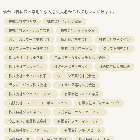
仙台市若林区の薬剤師求人を法人名からお探しいただけます。
株式会社マツザワ
株式会社さいわい薬局
株式会社メディカルコスモ
株式会社アイセイ薬局
メディカルワーク株式会社
仙北薬品株式会社
株式会社ワークイン
Ｍ２ファーマシー株式会社
株式会社カワチ薬品
クラフト株式会社
株式会社ヨネキ十字堂
日本メディカルシステム株式会社
株式会社アルタックス
株式会社メディラック
社会医療法人康陽会
株式会社メディカル長栄
ウエルシア薬局株式会社
ラッキーバッグ株式会社
ウエルシア薬局株式会社
株式会社サクラファーマシー
有限会社フレンド薬局
有限会社エム・イー・コーポレーション
有限会社メディカルイトウ
株式会社グッドネイバー
株式会社レオンファーマシー
ウエルシア薬局株式会社
有限会社ファーマシーすず
株式会社セイラファーマシー
有限会社ソル・アビーク
有限会社 恵
株式会社銀河調剤
株式会社みらい工房