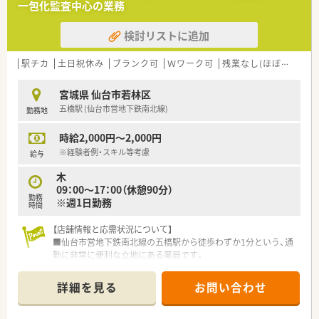
一包化監査中心の業務
育休制度など福利厚生が充実しています。
検討リストに追加
【職場環境と雰囲気】
■管理薬剤師をはじめ20代から30代の若手スタッフが中心とな
って活躍しており、活気のある職場です。
駅チカ
土日祝休み
ブランク可
Ｗワーク可
残業なし(ほぼなし含む)
■広々とした調剤室には自動分包機などの最新機器が導入され、
効率的に業務へ取り組むことができます。
宮城県 仙台市若林区
■門前のクリニックとは日頃から密に連携が取れており、疑義照
五橋駅 (仙台市営地下鉄南北線)
勤務地
会などもスムーズに行える関係性です。
時給2,000円～2,000円
【法人特徴について】
■仙台市内に複数の調剤薬局を展開しており、地域に根差した医
※経験者例・スキル等考慮
給与
療の提供を理念として掲げています。
木
■医療ビル内に店舗を集中して展開することで、医療機関との強
09：00～17：00（休憩90分）
固な連携と安定した経営基盤を確立しています。
勤務
※週1日勤務
■薬剤師会が主催する研修への参加費用を会社が負担するなど、
時間
社員のスキルアップを積極的に支援します。
【店舗情報と応需状況について】
■仙台市営地下鉄南北線の五橋駅から徒歩わずか1分という、通
勤に非常に便利な立地にある薬局です。
■近隣のクリニックより、呼吸器科や内科、消化器科などを中心
に1日平均15～20枚の処方箋を応需しています。
詳細を見る
お問い合わせ
■現在は常勤の薬剤師1名と医療事務スタッフ1名が在籍してお
り、落ち着いた環境で業務に取り組めます。