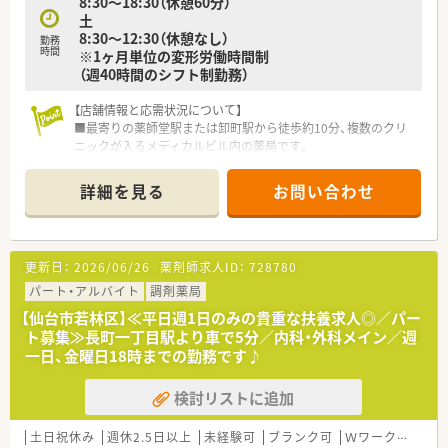
8:30～18:30（休憩60分）
土
8:30～12:30（休憩なし）
勤務
時間
※1ヶ月単位の変形労働時間制
（週40時間のシフト制勤務）
【店舗情報と応需状況について】
■最寄りの薬師堂駅または卸町駅から徒歩約10分、複数のクリ
ニックが入るメディカルビル内の薬局です。
■内科や整形外科、婦人科など多彩な科目を応需しており、1日
の処方箋枚数は約250枚にのぼります。
詳細を見る
お問い合わせ
■正社員薬剤師6名とパート2名、事務7名が在籍し、若手を中心
に活気のある雰囲気で運営しています。
【求人情報について】
更新日：
2026/06/26
薬剤師求人ID：
728780
■これまでのご経験やスキルを十分に考慮し、年収450万円から
550万円の範囲で優遇いたします。
パート・アルバイト
調剤薬局
■週休2.5日制を採用しており、年間休日は120日と、プライベー
【仙台市若林区】≪平日週1日のみの貴重な扶養求人◎／パー
トの時間も大切にできます。
ト募集≫長町一丁目駅より車で5分／内科・外科メイン／週
■月々の薬剤師手当や定額業務手当に加え、充実した福利厚生で
一日、金曜日18時までの勤務です♪
社員の生活をしっかりと支えます。
検討リストに追加
【法人特徴について】
■仙台市を中心に20店舗以上を展開する地域密着型の薬局で、
原則として転居を伴う異動はありません。
土日祝休み
週休2.5日以上
未経験可
ブランク可
Ｗワーク可
残業