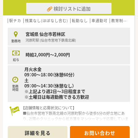
検討リストに追加
【想定されるキャリアイメージ】
■多様な診療科目の処方箋を取り扱うため、薬剤師としての幅広
い専門知識を着実に習得できます。
駅チカ
残業なし(ほぼなし含む)
転勤なし
車通勤可
教育制度あり
■認定薬剤師の取得支援制度が用意されており、働きながらさら
なるスキルアップを目指せます。
宮城県 仙台市若林区
■経験を重ねることで店舗の中心的な存在となり、後輩の指導や
河原町駅 (仙台市営地下鉄南北線)
勤務地
管理業務への挑戦も可能です。
時給2,000円～2,000円
給与
月火水金
09：00～18：00（休憩60分）
土
09：00～14：30（休憩なし）
勤務
時間
※上記より週2日～3日程度まで
※土曜日は毎週勤務できる方歓迎
【店舗情報と応需状況について】
■仙台市営地下鉄南北線の河原町駅から徒歩5分の好立地にあ
り、近隣のクリニックから処方箋をマンツーマンで応需していま
す。
■処方箋枚数は1日平均30枚程度と比較的落ち着いており、内科
詳細を見る
お問い合わせ
や心療内科をメインに、在宅業務まで幅広く対応しています。