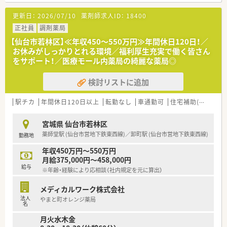
【勤務実態について】
更新日：
2026/07/10
薬剤師求人ID：
18400
■残業がほとんど発生しない職場環境のため、終業後のプライベ
ートな時間をしっかりと確保することができます。
正社員
調剤薬局
■原則として転居を伴う異動はございませんので、地域に腰を据
【仙台市若林区】≪年収450～550万円≫年間休日120日！／
えて長期的なキャリアを築くことが可能です。
お休みがしっかりとれる環境／福利厚生充実で働く皆さん
■最寄り駅から徒歩圏内という非常にアクセスの良い立地のた
をサポート！／医療モール内薬局の綺麗な薬局◎
め、日々の通勤における負担が少ないです。
検討リストに追加
【こんな方にオススメ】
■仕事と私生活のバランスを重視し、オンとオフのメリハリをつ
けた働き方を希望される方に最適です。
駅チカ
年間休日120日以上
転勤なし
車通勤可
住宅補助(手当)あり
■大規模なチェーン薬局ではなく、地域に密着した小規模経営の
薬局で働きたい方におすすめします。
宮城県 仙台市若林区
■調剤経験を活かしつつ、17時までの勤務で時間を重視した働
薬師堂駅 (仙台市営地下鉄東西線)／卸町駅 (仙台市営地下鉄東西線)
勤務地
き方をしたい方におすすめです。
年収450万円～550万円
月給375,000円～458,000円
給与
※年齢・経験により応相談（社内規定を元に算出）
メディカルワーク株式会社
法人
やまと町オレンジ薬局
名
月火水木金