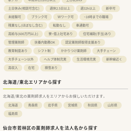
土日休み(相談可含む)
週休2.5日以上
週32h以上
新卒可
未経験可
ブランク可
Ｗワーク可
~18時までの職場
残業なし(ほぼなし含む)
転勤なし
車通勤可
高給与(600万円以上)
寮・借上社宅あり
住宅補助(手当)あり
管理薬剤師
扶養内勤務OK
認定薬剤師取得支援あり
教育制度あり
シフト制
かかりつけ薬剤師
大手チェーン
大手チェーン以外
ヘルプ体制充実
生活環境充実
新幹線近く
高収入
在宅
積雪あり
北海道/東北エリアから探す
北海道/東北の薬剤師求人をエリアからお探しいただけます。
北海道
青森県
岩手県
宮城県
秋田県
山形県
福島県
仙台市若林区の薬剤師求人を法人名から探す