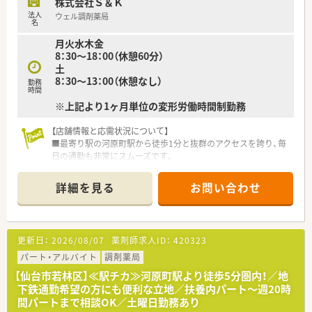
株式会社Ｓ＆Ｋ
タイルに合わせた勤務が可能です。
法人
ウェル調剤薬局
■土曜日は完全休みではなく、月に1回から2回程度の勤務が可
名
能な方からのご応募を歓迎します。
月火水木金
8：30～18：00（休憩60分）
土
8：30～13：00（休憩なし）
勤務
時間
※上記より1ヶ月単位の変形労働時間制勤務
【店舗情報と応需状況について】
■最寄り駅の河原町駅から徒歩1分と抜群のアクセスを誇り、毎
日の通勤も非常にスムーズです。
■応需科目は循環器科と精神科と内科と泌尿器科に対応してお
り、処方箋は1日約100枚応需します。
詳細を見る
お問い合わせ
■常勤と非常勤の薬剤師に加えベテラン事務も在籍し、全員で連
携しながら業務を行っています。
【募集背景と求める人物像について】
更新日：
2026/08/07
薬剤師求人ID：
420323
■業務のさらなる円滑化を目指し、欠員に伴う新たな正社員の勤
務薬剤師を募集いたします。
パート・アルバイト
調剤薬局
■周囲のスタッフと気持ちよく協力しながら、明るくコミュニケ
【仙台市若林区】≪駅チカ≫河原町駅より徒歩5分圏内！／地
ーションを取れる方を歓迎します。
下鉄通勤希望の方にも便利な立地／扶養内パート～週20時
■これまでの知識や経験を生かして、周囲と調和しながら意欲的
間パートまで相談OK／土曜日勤務あり
に働きたい方に最適です。