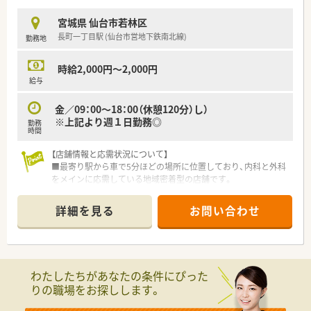
■MR出身の行動力ある社長のもと、年間約2店舗のペースで新規
出店を続ける急成長中の企業です。
宮城県 仙台市若林区
■地域医療への貢献を第一に考え、かかりつけ薬局機能の強化や
長町一丁目駅 (仙台市営地下鉄南北線)
勤務地
在宅医療の推進に注力しています。
時給2,000円～2,000円
給与
金／09：00～18：00（休憩120分）し）
※上記より週１日勤務◎
勤務
時間
【店舗情報と応需状況について】
■最寄り駅から車で5分ほどの場所に位置しており、内科と外科
をメインに応需している地域密着型の店舗です。
■1日あたりの処方箋枚数は約60枚となっており、患者様一人ひ
とりと丁寧に向き合える環境が整っています。
詳細を見る
お問い合わせ
■ベテラン薬剤師が多く在籍しているため、ブランクがある方や
未経験の方も大歓迎です。周囲が優しくフォローするので安心
してください。
【募集背景と求める人物像について】
わたしたちがあなたの条件にぴった
■今回は欠員補充による募集となっており、特に金曜日の18時
りの職場をお探しします。
まで勤務できる方を急募しております。
■残業はほぼ発生しません◎、週1日勤務のため、無理なく働け