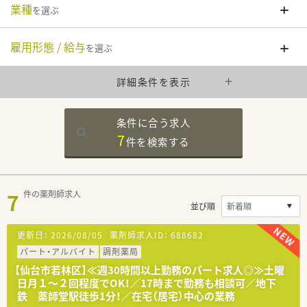
業種
を選ぶ
雇用形態 / 給与
を選ぶ
詳細条件を表示
条件に合う求人
7
件を
検索する
7
件の薬剤師求人
並び順
更新日：
2026/08/05
薬剤師求人ID：
688682
パート・アルバイト
調剤薬局
【仙台市若林区】≪週30時間以上勤務のパート求人◎≫土曜
日月１～２回程度でOK！／17時まで勤務も相談可／地下
鉄 薬師堂駅徒歩1分！／在宅（居宅）中心の業務