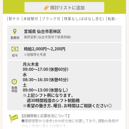
検討リストに追加
駅チカ
未経験可
ブランク可
残業なし(ほぼなし含む)
転勤なし
宮城県 仙台市若林区
薬師堂駅 (仙台市営地下鉄東西線)
勤務地
時給2,000円～2,200円
※経験等を考慮
給与
月火木金
09:00～17:00（休憩60分）
水
08:30～16:30（休憩45分）
土
勤務
09:00～13:00（休憩なし）
時間
※上記シフト例になります。
週30時間程度のシフト制勤務
※希望の働き方、曜日、お時間はご相談ください◎
【店舗情報と応需状況について】
■薬師堂駅から徒歩1分の好立地に位置しており、通勤の負担が
少なく快適に通える店舗です。