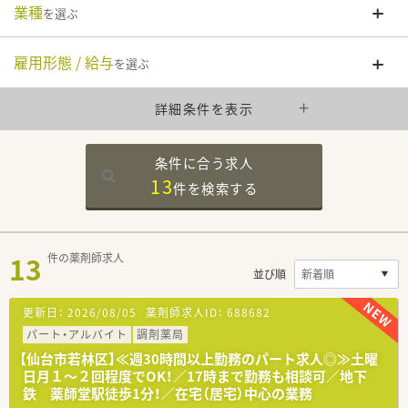
業種
を選ぶ
雇用形態 / 給与
を選ぶ
詳細条件を表示
条件に合う求人
13
件を
検索する
13
件の薬剤師求人
並び順
更新日：
2026/08/05
薬剤師求人ID：
688682
パート・アルバイト
調剤薬局
【仙台市若林区】≪週30時間以上勤務のパート求人◎≫土曜
日月１～２回程度でOK！／17時まで勤務も相談可／地下
鉄 薬師堂駅徒歩1分！／在宅（居宅）中心の業務