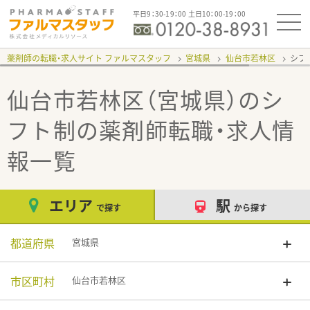
平日9：30-19：00 土日10：00-19：00
薬剤師の転職・求人サイト ファルマスタッフ
宮城県
仙台市若林区
シフ
仙台市若林区（宮城県）のシ
フト制
の薬剤師転職・求人情
報一覧
エリア
駅
で探す
から探す
都道府県
宮城県
市区町村
仙台市若林区