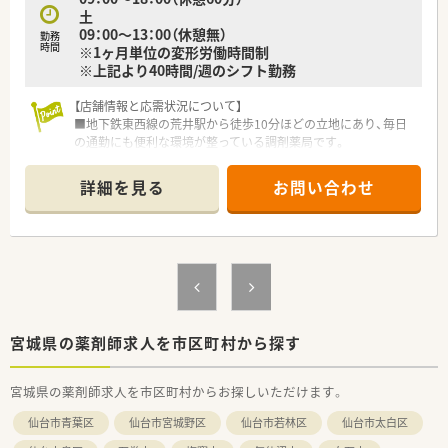
土
09：00～13：00（休憩無）
勤務
時間
※1ヶ月単位の変形労働時間制
※上記より40時間/週のシフト勤務
【店舗情報と応需状況について】
■地下鉄東西線の荒井駅から徒歩10分ほどの立地にあり、毎日
の通勤にも便利な環境が整っている調剤薬局です。
■主に施設在宅の処方箋を1日平均10枚程度応需しており、地域
医療に密着したサービスを提供しています。
詳細を見る
お問い合わせ
■常勤の薬剤師が3名、事務スタッフが2名在籍しており、協力し
合いながら日々の業務に取り組んでいます。
【募集背景と求める人物像について】
■今回は欠員補充ならびに体制強化のための急募となっており、
すぐにでもご活躍いただける方を求めています。
■在宅医療業務への意欲が高く、フットワーク軽くさまざまな業
務に取り組んでいただける方を歓迎いたします。
■コミュニケーション能力に長けており、周囲と円滑な人間関係
宮城県の薬剤師求人を市区町村から探す
を築きながら業務を進められる方が理想的です。
宮城県の薬剤師求人を市区町村からお探しいただけます。
【法人特徴について】
■東北および関東エリアを中心として、広範なネットワークで多
仙台市青葉区
仙台市宮城野区
仙台市若林区
仙台市太白区
数の調剤薬局チェーンを店舗展開しています。
■クリニックの門前薬局や在宅専門薬局などをメインに出店し、