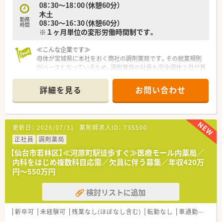
08：30～18：00（休憩60分）
タイルに合わせた勤務が可能です。
木土
■土曜日は完全休みではなく、月に1回から2回程度の勤務が可
勤務
08：30～16：30（休憩60分）
能な方からのご応募を歓迎します。
時間
※１ヶ月単位の変形労働時間制です。
≪こんな企業です≫
母体が宮城県に本社をおく商社の調剤薬局です。その就業規則
がベースとなっているため、調剤薬局の社員も完全週休２日が基
本。プライベートや私生活を大事にされたい方、家庭との両立を
考えているママさんスタッフにはうれしいですね。
詳細を見る
お問い合わせ
薬剤師１人あたりの処方箋対応枚数各店舗共通で20～25枚/日
とゆったり。人数体制も整っているので患者さん対応もゆとり
をもって行えます。
全店舗に監査レンジを導入。ヒューマンエラーを極力なくす取
更新日：
2026/07/31
薬剤師求人ID：
735500
組をおこなっております。
入社時に有給休暇を11日付与。急なお休みの取得や家庭との両
正社員
調剤薬局
立を考える方にはうれしい制度。
【仙台市若林区】≪河原町駅徒歩すぐ≫医療モール内薬局／
かかりつけ薬剤師や資格取得はもちろん重要ですが、ノルマ制度
内科をはじめ複数科目応需／欠員に伴う募集／年収420万
はないのが安心です。しかも目標を達成すると評価制度にも反
円～550万円
映するのでやりがいアップ。向上心のある方も、じっくり自分の
ペースで積みたい方もどんな方でも働きやすい仕組みをバック
検討リストに追加
アップしてくれる会社です。
≪こんな方におすすめです≫
新卒可
未経験可
残業なし(ほぼなし含む)
転勤なし
車通勤可
住宅
宮城県で腰を据えて長期的に働きたい方におすすめ。店舗も多