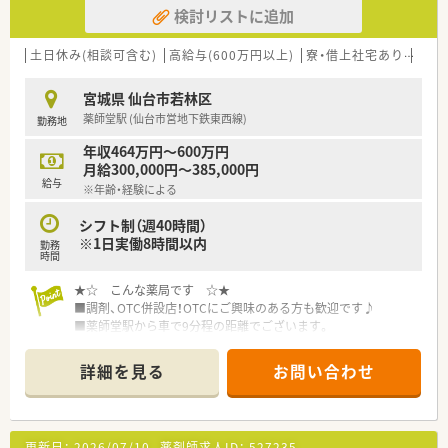
検討リストに追加
土日休み(相談可含む)
高給与(600万円以上)
寮・借上社宅あり
住宅
宮城県 仙台市若林区
薬師堂駅 (仙台市営地下鉄東西線)
勤務地
年収464万円～600万円
月給300,000円～385,000円
給与
※年齢・経験による
シフト制（週40時間）
※1日実働8時間以内
勤務
時間
★☆ こんな薬局です ☆★
■調剤、OTC併設店！OTCにご興味のある方も歓迎です♪
■薬師堂駅から車で9分程の距離でございます。
■県道沿いに面しておりますので、通勤にも便利な立地です。
詳細を見る
お問い合わせ
★☆ こんな企業です ☆★
■年間休日110日、有休消化もしやすい環境です。しっかり働い
て、その分オフの日はゆっくりリフレッシュできます。
■大手チェーン薬局ならではの福利厚生が充実していますので、
更新日：
2026/07/10
薬剤師求人ID：
527235