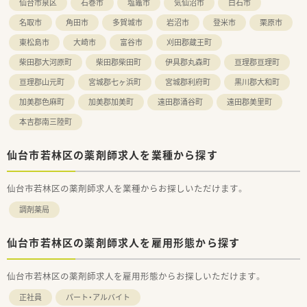
仙台市泉区
石巻市
塩竈市
気仙沼市
白石市
居宅や施設など幅広い在宅医療に対応しています。
名取市
角田市
多賀城市
岩沼市
登米市
栗原市
■今後の業界を見据えて薬局ビジョンに沿った運営を行い、調剤
の機械化やシステム導入にも積極的な企業です。
東松島市
大崎市
富谷市
刈田郡蔵王町
【求人情報について】
柴田郡大河原町
柴田郡柴田町
伊具郡丸森町
亘理郡亘理町
■正社員の勤務薬剤師としてご入社いただき、服薬指導や監査、
亘理郡山元町
宮城郡七ヶ浜町
宮城郡利府町
黒川郡大和町
調剤などの基本的な業務全般をご担当いただきます。
■新卒や未経験の方、ブランクがある方も応募可能となってお
加美郡色麻町
加美郡加美町
遠田郡涌谷町
遠田郡美里町
り、幅広い層の薬剤師を積極的に受け入れています。
本吉郡南三陸町
■入社半年後には法定通り有給休暇が付与されるほか、夏季休暇
や年末年始などの長期休暇制度も充実しています。
仙台市若林区の薬剤師求人を業種から探す
【勤務実態について】
■月曜日から金曜日は9時から18時まで、土曜日は9時から13時
までの開局時間でシフト制にて勤務いただきます。
仙台市若林区の薬剤師求人を業種からお探しいただけます。
■稼働日×8時間で月160時間から170時間程度の勤務となり、
調剤薬局
在宅のスケジュールに合わせて柔軟に調整します。
■施設在宅への対応があるため、自動車の運転業務が必須となっ
ており、マイカーでの通勤や駐車場の利用も可能です。
仙台市若林区の薬剤師求人を雇用形態から探す
仙台市若林区の薬剤師求人を雇用形態からお探しいただけます。
正社員
パート・アルバイト