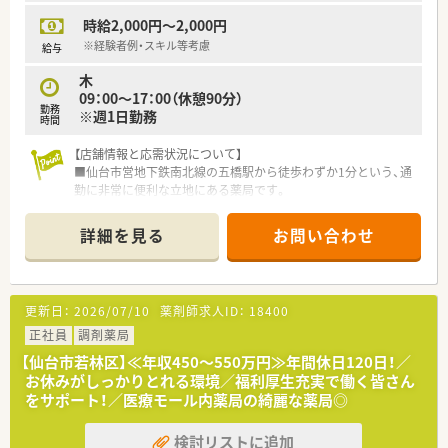
時給2,000円～2,000円
※経験者例・スキル等考慮
給与
木
09：00～17：00（休憩90分）
勤務
※週1日勤務
時間
【店舗情報と応需状況について】
■仙台市営地下鉄南北線の五橋駅から徒歩わずか1分という、通
勤に非常に便利な立地にある薬局です。
■近隣のクリニックより、呼吸器科や内科、消化器科などを中心
に1日平均15～20枚の処方箋を応需しています。
詳細を見る
お問い合わせ
■現在は常勤の薬剤師1名と医療事務スタッフ1名が在籍してお
り、落ち着いた環境で業務に取り組めます。
【勤務実態について】
更新日：
2026/07/10
薬剤師求人ID：
18400
■残業がほとんど発生しない職場環境のため、終業後のプライベ
ートな時間をしっかりと確保することができます。
正社員
調剤薬局
■原則として転居を伴う異動はございませんので、地域に腰を据
【仙台市若林区】≪年収450～550万円≫年間休日120日！／
えて長期的なキャリアを築くことが可能です。
お休みがしっかりとれる環境／福利厚生充実で働く皆さん
■最寄り駅から徒歩圏内という非常にアクセスの良い立地のた
をサポート！／医療モール内薬局の綺麗な薬局◎
め、日々の通勤における負担が少ないです。
検討リストに追加
【こんな方にオススメ】