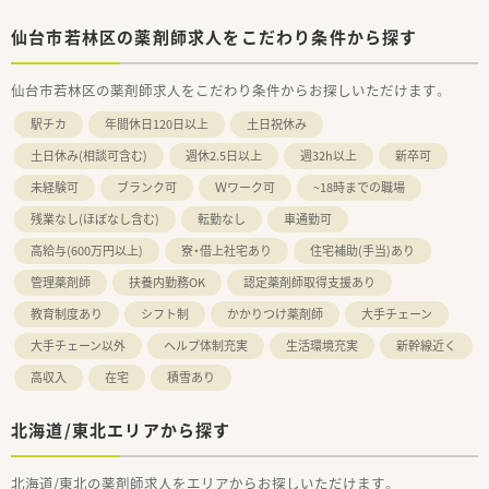
仙台市若林区の薬剤師求人をこだわり条件から探す
仙台市若林区の薬剤師求人をこだわり条件からお探しいただけます。
駅チカ
年間休日120日以上
土日祝休み
土日休み(相談可含む)
週休2.5日以上
週32h以上
新卒可
未経験可
ブランク可
Ｗワーク可
~18時までの職場
残業なし(ほぼなし含む)
転勤なし
車通勤可
高給与(600万円以上)
寮・借上社宅あり
住宅補助(手当)あり
管理薬剤師
扶養内勤務OK
認定薬剤師取得支援あり
教育制度あり
シフト制
かかりつけ薬剤師
大手チェーン
大手チェーン以外
ヘルプ体制充実
生活環境充実
新幹線近く
高収入
在宅
積雪あり
北海道/東北エリアから探す
北海道/東北の薬剤師求人をエリアからお探しいただけます。