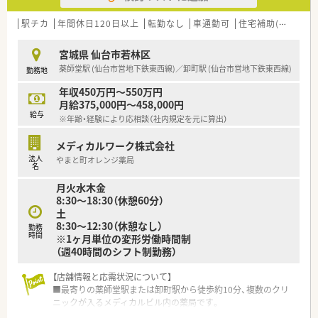
■仕事と私生活のバランスを重視し、オンとオフのメリハリをつ
けた働き方を希望される方に最適です。
駅チカ
年間休日120日以上
転勤なし
車通勤可
住宅補助(手当)あり
■大規模なチェーン薬局ではなく、地域に密着した小規模経営の
薬局で働きたい方におすすめします。
宮城県 仙台市若林区
■調剤経験を活かしつつ、17時までの勤務で時間を重視した働
薬師堂駅 (仙台市営地下鉄東西線)／卸町駅 (仙台市営地下鉄東西線)
勤務地
き方をしたい方におすすめです。
年収450万円～550万円
月給375,000円～458,000円
給与
※年齢・経験により応相談（社内規定を元に算出）
メディカルワーク株式会社
法人
やまと町オレンジ薬局
名
月火水木金
8:30～18:30（休憩60分）
土
8:30～12:30（休憩なし）
勤務
時間
※1ヶ月単位の変形労働時間制
（週40時間のシフト制勤務）
【店舗情報と応需状況について】
■最寄りの薬師堂駅または卸町駅から徒歩約10分、複数のクリ
ニックが入るメディカルビル内の薬局です。
■内科や整形外科、婦人科など多彩な科目を応需しており、1日