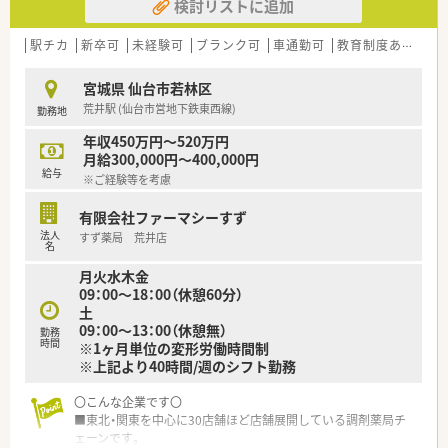
検討リストに追加
す。大手ほど厳しいハードルを設けず、手を挙げてくれる社員に
はまず任せてみることを大事にしている薬局です。
■夏季・年末年始休暇の他、結婚休暇などの休暇制度が充実して
駅チカ
新卒可
未経験可
ブランク可
車通勤可
教育制度あり
シ
います。
宮城県 仙台市若林区
〇こんな薬局です〇
荒井駅 (仙台市営地下鉄東西線)
勤務地
■近隣の内科クリニックからの外来対応や、在宅への対応も今後
積極的に行っていく店舗です。
年収450万円～520万円
■仙台市内の多くの店舗で施設の処方を多く受けており、応援や
月給300,000円～400,000円
人事交流を通して薬剤師としての幅を広げつつ活躍出来る環境
給与
※ご経験等を考慮
があります。
有限会社ファーマシーすず
≪業務内容≫
法人
すず薬局 荒井店
■今後新店の可能性もあるエリアで業務拡大に伴う増員の募集
名
です。複数店舗を掛け持ち経験を積みたい、管理薬剤師として店
月火水木金
舗マネジメントをしたい、在宅に深く関わっていきたいetc、あな
09：00～18：00（休憩60分）
たのキャリアアップに繋がるプランを一緒に考え配置を進めま
土
す♪
09：00～13：00（休憩無）
■運転の伴う業務があるため、基本運転免許が必須になります。
勤務
時間
※1ヶ月単位の変形労働時間制
■広く新卒、第二新卒の募集をしている薬局です。ご希望や適性
※上記より40時間/週のシフト勤務
に応じ、面接後に実際の配属店舗を提案いたします。
〇こんな企業です〇
〇このような方にオススメです〇
■東北・関東を中心に30店舗ほど店舗展開している調剤薬局チ
■在宅経験があり、在宅対応スキルに更に磨きをかけたいとお考
ェーンです。
えの方！