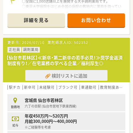
○全国に1,000店舗以上を展開する大手調剤薬局です。
○東京大学病院をはじめ全国の病院の敷地内に薬局を持ってい
ます。
病診薬連携を強化することで、地域にお住いの患者様に高度な医
詳細を見る
お問い合わせ
療の提供を実現しています。
○全店「同一の機械・システム」を採用しており、且つ処方箋の応
需内容が多岐にわたる（敷地内・病院門前・医療モール・CL門前）
ので、スキルUPしたい方にはお勧めもです。
更新日：
2026/07/10
薬剤師求人ID：
502352
○長期就業＆自己研讃を続ける事で給与があがる仕組みになっ
ており、将来的に高年収も狙う事が出来ます。
正社員
調剤薬局
○インターネットを使って処方薬の飲み方を遠隔指導する「オン
【仙台市若林区】≪新卒・第二新卒の若手必見！≫奨学金返済
ライン服薬指導」、今後も病院の「敷地内薬局」の推進、女性客の
制度有り！／在宅業務の学べる企業／福利厚生◎
取り込みを狙う店舗でデザインの一新。
M&Aによる店舗拡大と業界のリーディングカンパニーとして成
検討リストに追加
長を続けています。
○どの店舗も、最新システムが整っています！
駅チカ
新卒可
未経験可
ブランク可
車通勤可
教育制度あり
シ
＼福利厚生／
〇「社員第一主義」を掲げている同社では、福利厚生面が手厚く
宮城県 仙台市若林区
年間休日120日以上、「連続休暇制度（年に1回、最大9連休を取得
六丁の目駅 (仙台市営地下鉄東西線)
勤務地
できる制度）」等
プライベートも充実出来る様にワークライフバランスを後押し
年収450万円～520万円
してくれる制度が充実しています。
月給300,000円～400,000円
〇社員割引制度、財形貯蓄制度、スポーツジム優待等が受けられ
給与
※ご経験等を考慮
る他、提携の保養施設は全国に40ヵ所あります。