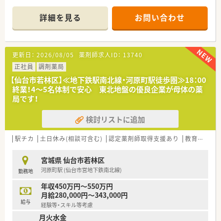
■1日あたり約20枚の処方箋を応需しており、居宅や施設への在
宅対応にも力を入れています。
詳細を見る
お問い合わせ
■薬剤師1名と事務員1名の体制で運営を行っており、少人数な
らではの連携の良さが魅力です。
【募集背景と求める人物像について】
更新日：
2026/08/05
薬剤師求人ID：
13740
■地域の在宅業務のニーズが急激に増加しているための、人員体
制強化を目的とした増員募集です。
正社員
調剤薬局
■在宅業務に意欲的に取り組んでいただける方であれば、これま
【仙台市若林区】≪地下鉄駅南北線・河原町駅徒歩圏≫18：00
での経験が浅い方でも歓迎します。
終業！4～5名体制で安心 東北地盤の優良企業が母体の薬
■与えられた業務だけでなく、自分で考えて前向きに行動し利益
局です！
に貢献できる方を求めています。
検討リストに追加
【法人特徴について】
■在宅訪問を担当するスタッフと店舗に残るスタッフで、しっか
りと役割分担を行っております。
駅チカ
土日休み(相談可含む)
認定薬剤師取得支援あり
教育制度あり
■患者様やご家族との対話を大切にしており、健康状態や服薬状
況を多角的にサポートしています。
宮城県 仙台市若林区
■残業はほとんど発生しない環境となっており、終業後のプライ
河原町駅 (仙台市営地下鉄南北線)
勤務地
ベートな時間も大切にできます。
年収450万円～550万円
【求人情報について】
月給280,000円～343,000円
■時給は2000円からのスタートとなり、週30時間以上勤務でき
給与
経験等・スキル等考慮
る方を対象に募集しております。
月火水金
■勤務時間帯は17時までなどのご相談が可能であり、ライフス