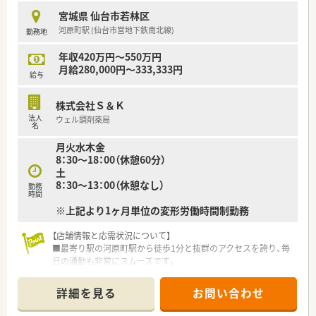
く、異動の場合にも転居の必要なし。福利厚生が十分に整ってお
宮城県 仙台市若林区
り、マイカーの給油にもメリットを感じられるなど生活サービス
河原町駅 (仙台市営地下鉄南北線)
勤務地
も向上します。
何よりも企業知名度が高いのが安心です。地元の商社、優良企業
年収420万円～550万円
で安定度もたかく、長期的に安心して働けます。
月給280,000円～333,333円
近年では男性社員でも育児休暇を取得するなど先進的な取り組
給与
みを積極的に取り入れで社員の働きやすさを向上させておりま
す。
株式会社Ｓ＆Ｋ
法人
ウェル調剤薬局
名
月火水木金
8：30～18：00（休憩60分）
土
8：30～13：00（休憩なし）
勤務
時間
※上記より1ヶ月単位の変形労働時間制勤務
【店舗情報と応需状況について】
■最寄り駅の河原町駅から徒歩1分と抜群のアクセスを誇り、毎
日の通勤も非常にスムーズです。
■応需科目は循環器科と精神科と内科と泌尿器科に対応してお
り、処方箋は1日約100枚応需します。
詳細を見る
お問い合わせ
■常勤と非常勤の薬剤師に加えベテラン事務も在籍し、全員で連
携しながら業務を行っています。