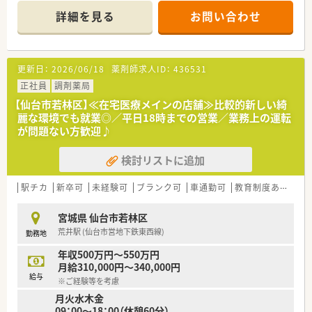
の処方箋枚数は約250枚にのぼります。
詳細を見る
お問い合わせ
■正社員薬剤師6名とパート2名、事務7名が在籍し、若手を中心
に活気のある雰囲気で運営しています。
【求人情報について】
更新日：
2026/06/18
薬剤師求人ID：
436531
■これまでのご経験やスキルを十分に考慮し、年収450万円から
550万円の範囲で優遇いたします。
正社員
調剤薬局
■週休2.5日制を採用しており、年間休日は120日と、プライベー
【仙台市若林区】≪在宅医療メインの店舗≫比較的新しい綺
トの時間も大切にできます。
麗な環境でも就業◎／平日18時までの営業／業務上の運転
■月々の薬剤師手当や定額業務手当に加え、充実した福利厚生で
が問題ない方歓迎♪
社員の生活をしっかりと支えます。
検討リストに追加
【法人特徴について】
■仙台市を中心に20店舗以上を展開する地域密着型の薬局で、
原則として転居を伴う異動はありません。
駅チカ
新卒可
未経験可
ブランク可
車通勤可
教育制度あり
シ
■MR出身の行動力ある社長のもと、年間約2店舗のペースで新規
出店を続ける急成長中の企業です。
宮城県 仙台市若林区
■地域医療への貢献を第一に考え、かかりつけ薬局機能の強化や
荒井駅 (仙台市営地下鉄東西線)
勤務地
在宅医療の推進に注力しています。
年収500万円～550万円
月給310,000円～340,000円
給与
※ご経験等を考慮
月火水木金
09：00～18：00（休憩60分）