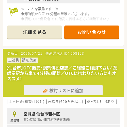
≪ こんな薬局です ≫
◆卸町駅から車で6分程の距離でございます。
◆調剤、OTC併設店！OTC販売に興味ある方ご相談下さい♪
◆年間休日110日、有休消化もしやすい環境です！
◆大手チェーン薬局ならではの福利厚生が充実♪産休育休制度
詳細を見る
お問い合わせ
や育児介護短時間勤務制度など、ライフスタイルの変化にあわせ
て安心してお仕事を続けられる実績が多数あります。
更新日：
2026/07/21
薬剤師求人ID：
608123
正社員
調剤薬局
【仙台市】OTC販売・調剤併設店舗／ご経験ご相談下さい！薬
師堂駅から車で4分程の距離／OTCに携わりたい方にもオ
ススメ！
検討リストに追加
土日休み(相談可含む)
高給与(600万円以上)
寮・借上社宅あり
住宅
宮城県 仙台市若林区
薬師堂駅 (仙台市営地下鉄東西線)
勤務地