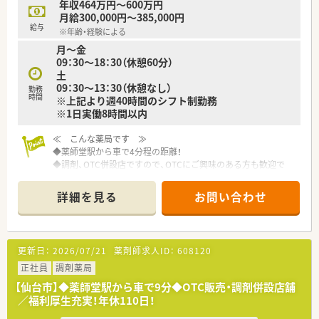
年収464万円～600万円
月給300,000円～385,000円
給与
※年齢・経験による
月～金
09：30～18：30（休憩60分）
土
09：30～13：30（休憩なし）
勤務
時間
※上記より週40時間のシフト制勤務
※1日実働8時間以内
≪ こんな薬局です ≫
◆薬師堂駅から車で4分程の距離！
◆調剤、OTC併設店ですので、OTCにご興味のある方も歓迎で
す！
詳細を見る
お問い合わせ
≪ こんな企業です ≫
◆年間休日110日、有休消化もしやすい環境です。メリハリをつ
けながらお仕事したい方にも最適です
◆大手チェーン薬局ならではの福利厚生が充実していますので、
更新日：
2026/07/21
薬剤師求人ID：
608120
産休育休制度や育児介護短時間勤務制度など、ライフスタイルの
変化にあわせて安心してお仕事を続けられる実績が多数ありま
正社員
調剤薬局
す。
【仙台市】◆薬師堂駅から車で9分◆OTC販売・調剤併設店舗
◆教育体制の他、明確な昇格基準を設けていますので、ご自身の
／福利厚生充実！年休110日！
頑張りがはっきりと反映され、やりがいを持って取り組んでいく
ことができます。