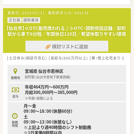
【募集背景と求める人物像について】
更新日：
2026/07/21
薬剤師求人ID：
608138
■業務のさらなる円滑化を目指し、欠員に伴う新たな正社員の勤
務薬剤師を募集いたします。
正社員
調剤薬局
■周囲のスタッフと気持ちよく協力しながら、明るくコミュニケ
【仙台市】≪OTC販売携われる♪≫OTC・調剤併設店舗／卸町
ーションを取れる方を歓迎します。
駅から車で6分程／年間休日110日／希望休取りやすい環境
■これまでの知識や経験を生かして、周囲と調和しながら意欲的
に働きたい方に最適です。
検討リストに追加
【想定されるキャリアイメージ】
■多様な診療科目の処方箋を取り扱うため、薬剤師としての幅広
土日休み(相談可含む)
高給与(600万円以上)
寮・借上社宅あり
住宅
い専門知識を着実に習得できます。
■認定薬剤師の取得支援制度が用意されており、働きながらさら
宮城県 仙台市若林区
なるスキルアップを目指せます。
卸町駅 (仙台市営地下鉄東西線)
勤務地
■経験を重ねることで店舗の中心的な存在となり、後輩の指導や
管理業務への挑戦も可能です。
年収464万円～600万円
月給300,000円～385,000円
給与
※年齢・経験による
月～金
09：00～18：00（休憩60分）
土
09：00～13：00（休憩なし）
勤務
時間
※上記より週40時間のシフト制勤務
※1日実働8時間以内