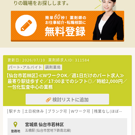
りの職場をお探しします。
■年間休日は120日以上あり、土曜日と他1日の完全週休2日制で
プライベートの時間も確保できます。
■世帯主の方には住宅手当を支給するほか、退職金制度や産休・
育休制度など福利厚生が充実しています。
【職場環境と雰囲気】
■管理薬剤師をはじめ20代から30代の若手スタッフが中心とな
って活躍しており、活気のある職場です。
■広々とした調剤室には自動分包機などの最新機器が導入され、
効率的に業務へ取り組むことができます。
■門前のクリニックとは日頃から密に連携が取れており、疑義照
更新日：
2026/07/10
薬剤師求人ID：
311584
会などもスムーズに行える関係性です。
パート・アルバイト
調剤薬局
【法人特徴について】
【仙台市若林区】≪WワークOK／週1日だけのパート求人≫
■仙台市内に複数の調剤薬局を展開しており、地域に根差した医
最寄り駅徒歩すぐ／17:00までのシフト◎／時給2,000円／
療の提供を理念として掲げています。
一包化監査中心の業務
■医療ビル内に店舗を集中して展開することで、医療機関との強
固な連携と安定した経営基盤を確立しています。
検討リストに追加
■薬剤師会が主催する研修への参加費用を会社が負担するなど、
社員のスキルアップを積極的に支援します。
駅チカ
土日祝休み
ブランク可
Ｗワーク可
残業なし(ほぼなし含む)
宮城県 仙台市若林区
五橋駅 (仙台市営地下鉄南北線)
勤務地