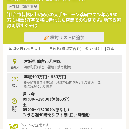
産休育休制度や育児介護短時間勤務制度など、ライフスタイルの
変化にあわせて安心してお仕事を続けられる実績が多数ありま
正社員
調剤薬局
す。
【仙台市若林区】≪安心の大手チェーン薬局です≫年収550
■教育制度も充実！教育制度以外にも、明確な昇格基準を設けら
万も相談！在宅業務に特化した店舗での勤務です。地下鉄河
れております。
原町駅すぐそば
検討リストに追加
年間休日120日以上
土日休み(相談可含む)
週32h以上
新卒可
残業
宮城県 仙台市若林区
河原町駅 (仙台市営地下鉄南北線)
勤務地
年収400万円～550万円
※契約社員(1年更新)／地域や時間を限定して勤務可能
給与
※ご経験により優遇
月～金
09：00～19：00（休憩60分）
土
勤務
09：00～13：00（休憩なし）
時間
※うち週40時間シフト制（日／8時間）
＼こんな企業です／