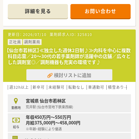
■クリニック門前、在宅専門薬局等をメインに展開し、在宅は居
■在宅未経験だが、一からスキルを身に着けたいとお考えの方！
宅・施設どちらも幅広く展開してる企業です。
■管理薬剤師として店舗マネジメントの経験を積みたい。
詳細を見る
お問い合わせ
■新卒・中途採用、双方行っており、特に若手が活躍している薬局
■中規模の薬局で安定経営の企業で地域の方々に貢献したい。
の多い会社です。e-ラーニング会社負担はもちろん、研修体制も
充実している会社です。
■今後の薬剤師業界の先を見据え、国の求める薬局ビジョンに沿
更新日：
2026/07/10
薬剤師求人ID：
325810
う店舗運営・社内教育を行っています。
※対人業務へ特化し、調剤の機械化・システムの導入に積極的
正社員
調剤薬局
で、ドクター・患者様・その他コメディカルと連携し地域医療を支
【仙台市若林区】≪独立した週休2日制♪≫内科を中心に複数
える薬局作りを行っています
科目応需／20～30代の若手薬剤師が活躍中の店舗／広々と
■患者様のために！地域医療への貢献を目指しています
した調剤室◎／調剤機器も充実の環境です♪
■風通しが良い社風で積極的に学べる、挑戦出来る環境の社風で
す。大手ほど厳しいハードルを設けず、手を挙げてくれる社員に
検討リストに追加
はまず任せてみることを大事にしている薬局です。
■夏季・年末年始休暇の他、結婚休暇などの休暇制度が充実して
います。
週32h以上
新卒可
未経験可
転勤なし
車通勤可
積雪あり
教育
〇こんな薬局です〇
宮城県 仙台市若林区
■近隣の内科クリニックからの外来対応や、在宅への対応も今後
荒井駅 (仙台市営地下鉄東西線)
勤務地
積極的に行っていく店舗です。
■仙台市内の多くの店舗で施設の処方を多く受けており、応援や
年収450万円～550万円
人事交流を通して薬剤師としての幅を広げつつ活躍出来る環境
月給375,000円～458,000円
があります。
給与
※年齢・経験により優遇
≪業務内容≫