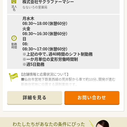
株式会社サクラファーマシー
■今後新店の可能性もあるエリアで業務拡大に伴う増員の募集
法人
なないろの里薬局
です。複数店舗を掛け持ち経験を積みたい、管理薬剤師として店
名
舗マネジメントをしたい、在宅に深く関わっていきたいetc、あな
月水木
たのキャリアアップに繋がるプランを一緒に考え配置を進めま
08:30～18:00（休憩60分）
す♪
火金
■運転の伴う業務があるため、基本運転免許が必須になります。
08:30～16:30（休憩60分）
■広く新卒、第二新卒の募集をしている薬局です。ご希望や適性
日
に応じ、面接後に実際の配属店舗を提案いたします。
08:
勤務
時間
08:30～17:00（休憩60分）
〇このような方にオススメです〇
※上記の中で、週40時間のシフト制勤務
■在宅経験があり、在宅対応スキルに更に磨きをかけたいとお考
※一か月単位の変形労働時間制
えの方！
※週5日勤務
■在宅未経験だが、一からスキルを身に着けたいとお考えの方！
■管理薬剤師として店舗マネジメントの経験を積みたい。
■中規模の薬局で安定経営の企業で地域の方々に貢献したい。
【店舗情報と応需状況について】
■仙台市営地下鉄東西線の荒井駅から車で約10分、開発が進む
新興住宅地に位置する調剤薬局です。
■主な応需科目は内科、外科、小児科で、処方箋の約3割が小児科
のため専門性を高めることができます。
詳細を見る
お問い合わせ
■処方箋は1日平均80枚、日曜は100枚程度で、薬剤師は常時4名
体制で業務にあたります。
【求人情報について】
■ご経験や能力を考慮し、年収450万円から550万円の範囲で優
わたしたちがあなたの条件にぴった
遇されるため、高収入が期待できます。