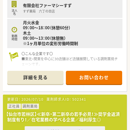
〇産休・育休・時短勤務者2,097人以上等、どれも業界トップクラ
有限会社ファーマシーすず
スの実績!
法人
すず薬局 六丁の目店
産休、育休取得はもちろんのこと、育児短時間勤務制度を実施
名
育児休業より復帰後、1日最大2時間短縮して勤務できる制度で
月火水金
す。
09：00～18：00（休憩60分）
法律では3歳までですが、同社では小学校就学時までの期間利用
木土
可能♪
勤務
09：00～13：00（休憩無）
時間
※1ヶ月単位の変形労働時間制
〇こんな企業です〇
■東北・関東を中心に30店舗ほど店舗展開している調剤薬局チ
ェーンです。
■クリニック門前、在宅専門薬局等をメインに展開し、在宅は居
宅・施設どちらも幅広く展開してる企業です。
詳細を見る
お問い合わせ
■新卒・中途採用、双方行っており、特に若手が活躍している薬局
の多い会社です。e-ラーニング会社負担はもちろん、研修体制も
充実している会社です。
■今後の薬剤師業界の先を見据え、国の求める薬局ビジョンに沿
更新日：
2026/07/10
薬剤師求人ID：
502341
う店舗運営・社内教育を行っています。
※対人業務へ特化し、調剤の機械化・システムの導入に積極的
正社員
調剤薬局
で、ドクター・患者様・その他コメディカルと連携し地域医療を支
【仙台市若林区】≪新卒・第二新卒の若手必見！≫奨学金返済
える薬局作りを行っています
制度有り！／在宅業務の学べる企業／福利厚生◎
■患者様のために！地域医療への貢献を目指しています
■風通しが良い社風で積極的に学べる、挑戦出来る環境の社風で