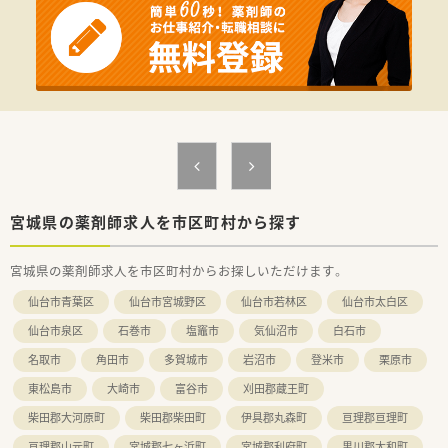
宮城県の薬剤師求人を市区町村から探す
宮城県の薬剤師求人を市区町村からお探しいただけます。
仙台市青葉区
仙台市宮城野区
仙台市若林区
仙台市太白区
仙台市泉区
石巻市
塩竈市
気仙沼市
白石市
名取市
角田市
多賀城市
岩沼市
登米市
栗原市
東松島市
大崎市
富谷市
刈田郡蔵王町
柴田郡大河原町
柴田郡柴田町
伊具郡丸森町
亘理郡亘理町
亘理郡山元町
宮城郡七ヶ浜町
宮城郡利府町
黒川郡大和町