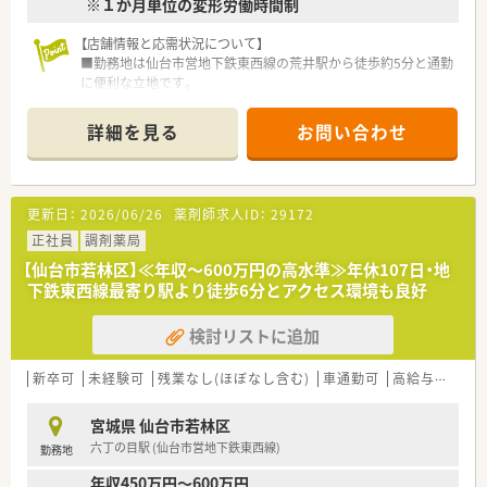
※１か月単位の変形労働時間制
スキルを正当に考慮した上で最終的な給与額が決定されます。
■正社員採用だけでなく、テキパキと動ける方であれば60代の
方の相談も可能となっており、幅広い年齢層を受け入れていま
【店舗情報と応需状況について】
す。
■勤務地は仙台市営地下鉄東西線の荒井駅から徒歩約5分と通勤
■住宅手当や管理薬剤師手当などの各種手当が充実しているほ
に便利な立地です。
か、昇給制度も年1回設けられており安定した待遇が期待できま
■主に耳鼻科の処方箋を応需しており、1日あたり90枚から100
す。
枚程度に対応します。
詳細を見る
お問い合わせ
■薬剤師は常勤4名が在籍し、常時2名から3名体制で事務スタッ
フ3名と協力しています。
【募集背景と求める人物像について】
更新日：
2026/06/26
薬剤師求人ID：
29172
■管理薬剤師として勤務可能な方を対象とした募集です。保険
調剤のご経験が3年ある方歓迎です。
正社員
調剤薬局
■患者様や医師との良好な関係性を築けることなど、コミュニケ
【仙台市若林区】≪年収～600万円の高水準≫年休107日・地
ーションが円滑に行える方歓迎です。
下鉄東西線最寄り駅より徒歩6分とアクセス環境も良好
■報告・連絡・相談を徹底し、問い合わせにも迅速かつ誠実に対応
できる方を歓迎します。
検討リストに追加
【職場環境と雰囲気】
■代表取締役も薬剤師であり、従業員との距離が近く非常に風通
新卒可
未経験可
残業なし(ほぼなし含む)
車通勤可
高給与(600万円以上)
しの良い職場環境です。
■エリアマネージャーによる入社後のサポート体制も整ってお
宮城県 仙台市若林区
り、安心して業務に臨めます。
六丁の目駅 (仙台市営地下鉄東西線)
勤務地
■服装も自由度が高く、パーマやネクタイなしも可能で、同業他
社以外であれば副業も可能です。
年収450万円～600万円