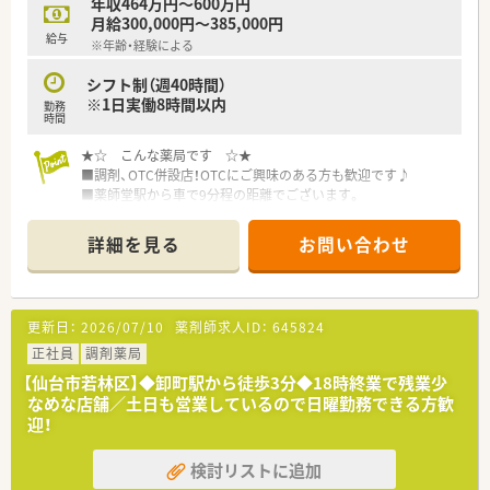
年収464万円～600万円
月給300,000円～385,000円
給与
※年齢・経験による
シフト制（週40時間）
※1日実働8時間以内
勤務
時間
★☆ こんな薬局です ☆★
■調剤、OTC併設店！OTCにご興味のある方も歓迎です♪
■薬師堂駅から車で9分程の距離でございます。
■県道沿いに面しておりますので、通勤にも便利な立地です。
詳細を見る
お問い合わせ
★☆ こんな企業です ☆★
■年間休日110日、有休消化もしやすい環境です。しっかり働い
て、その分オフの日はゆっくりリフレッシュできます。
■大手チェーン薬局ならではの福利厚生が充実していますので、
更新日：
2026/07/10
薬剤師求人ID：
645824
産休育休制度や育児介護短時間勤務制度など、ライフスタイルの
変化にあわせて安心してお仕事を続けられる実績が多数ありま
正社員
調剤薬局
す。
【仙台市若林区】◆卸町駅から徒歩3分◆18時終業で残業少
■教育制度も充実！教育制度以外にも、明確な昇格基準を設けら
なめな店舗／土日も営業しているので日曜勤務できる方歓
れております。
迎！
検討リストに追加