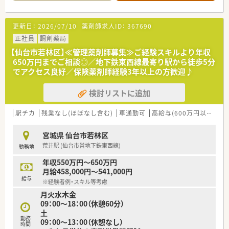
す。
■年平均5店舗のペースで新規出店を続けており、ドミナント展
開によって近隣店舗とのヘルプ体制も構築しやすくなっていま
更新日：
2026/07/10
薬剤師求人ID：
367690
す。
正社員
調剤薬局
【店舗情報と応需状況について】
【仙台市若林区】≪管理薬剤師募集≫ご経験スキルより年収
■仙台市営地下鉄東西線の卸町駅から徒歩3分という好立地にあ
650万円までご相談◎／地下鉄東西線最寄り駅から徒歩5分
り、通勤の利便性が非常に高く通いやすい店舗です。
でアクセス良好／保険薬剤師経験3年以上の方歓迎♪
■近隣のクリニックから内科や皮膚科、消化器科など複数科目を
1日平均200枚ほど応需している医療モール型です。
検討リストに追加
■薬剤師は常勤3名とパート4名が在籍しており、常時3名から5
名体制で協力しながらスピーディーに業務を行います。
駅チカ
残業なし(ほぼなし含む)
車通勤可
高給与(600万円以上)
管
【勤務実態について】
■開局時間は18時までとなっており、正社員であっても残業がほ
宮城県 仙台市若林区
とんど発生しないため、プライベートを充実させることが可能で
荒井駅 (仙台市営地下鉄東西線)
勤務地
す。
■土日も営業しているためシフト制での勤務となりますが、1日
年収550万円～650万円
通しでの休みが取得しやすく、オンオフの切り替えが容易です。
月給458,000円～541,000円
■在宅業務においてはお薬の配送時に自家用車を使用する可能
給与
※経験者例・スキル等考慮
性があるため、柔軟に動けるフットワークの軽さが求められま
月火水木金
す。
09：00～18：00（休憩60分）
土
【求人情報について】
勤務
09：00～13：00（休憩なし）
■想定年収は450万円から600万円と幅広く、これまでの経験や
時間