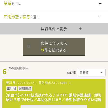
業種
を選ぶ
雇用形態 / 給与
を選ぶ
詳細条件を表示
条件に合う求人
6
件を
検索する
6
件の薬剤師求人
並び順
更新日：
2026/07/21
薬剤師求人ID：
608138
正社員
調剤薬局
【仙台市】≪OTC販売携われる♪≫OTC・調剤併設店舗／卸町
駅から車で6分程／年間休日110日／希望休取りやすい環境