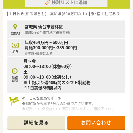
検討リストに追加
土日休み(相談可含む)
高給与(600万円以上)
寮・借上社宅あり
住宅
宮城県 仙台市若林区
卸町駅 (仙台市営地下鉄東西線)
勤務地
年収464万円～600万円
月給300,000円～385,000円
給与
※年齢・経験による
月～金
09：00～18：00（休憩60分）
土
09：00～13：00（休憩なし）
勤務
時間
※上記より週40時間のシフト制勤務
※1日実働8時間以内
≪ こんな薬局です ≫
◆卸町駅から車で6分程の距離でございます。
◆調剤、OTC併設店！OTC販売に興味ある方ご相談下さい♪
◆年間休日110日、有休消化もしやすい環境です！
◆大手チェーン薬局ならではの福利厚生が充実♪産休育休制度
詳細を見る
お問い合わせ
や育児介護短時間勤務制度など、ライフスタイルの変化にあわせ
て安心してお仕事を続けられる実績が多数あります。