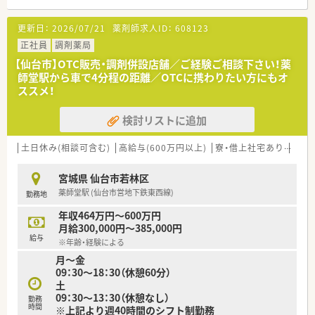
更新日：
2026/07/21
薬剤師求人ID：
608123
正社員
調剤薬局
【仙台市】OTC販売・調剤併設店舗／ご経験ご相談下さい！薬
師堂駅から車で4分程の距離／OTCに携わりたい方にもオ
ススメ！
検討リストに追加
土日休み(相談可含む)
高給与(600万円以上)
寮・借上社宅あり
住宅
宮城県 仙台市若林区
薬師堂駅 (仙台市営地下鉄東西線)
勤務地
年収464万円～600万円
月給300,000円～385,000円
給与
※年齢・経験による
月～金
09：30～18：30（休憩60分）
土
09：30～13：30（休憩なし）
勤務
時間
※上記より週40時間のシフト制勤務