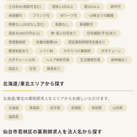
土日休み(相談可含む)
週休2.5日以上
週32h以上
新卒可
未経験可
ブランク可
Ｗワーク可
~18時までの職場
残業なし(ほぼなし含む)
転勤なし
車通勤可
高給与(600万円以上)
寮・借上社宅あり
住宅補助(手当)あり
管理薬剤師
扶養内勤務OK
認定薬剤師取得支援あり
教育制度あり
シフト制
かかりつけ薬剤師
大手チェーン
大手チェーン以外
ヘルプ体制充実
生活環境充実
新幹線近く
高収入
在宅
積雪あり
北海道/東北エリアから探す
北海道/東北の薬剤師求人をエリアからお探しいただけます。
北海道
青森県
岩手県
宮城県
秋田県
山形県
福島県
仙台市若林区の薬剤師求人を法人名から探す