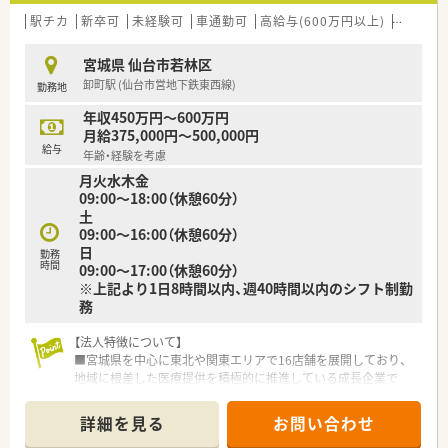
駅チカ
新卒可
未経験可
車通勤可
高給与(600万円以上)
教育制
宮城県 仙台市若林区
卸町駅 (仙台市営地下鉄東西線)
勤務地
年収450万円～600万円
月給375,000円～500,000円
給与
年齢・経験を考慮
月火水木金
09:00～18:00（休憩60分）
土
09:00～16:00（休憩60分）
日
勤務
時間
09:00～17:00（休憩60分）
※上記より1日8時間以内、週40時間以内のシフト制勤
務
【法人特徴について】
■宮城県を中心に東北や関東エリアで16店舗を展開しており、
地域に根差した医療提供を積極的に推進している成長企業で
す。
■若いドクターと共に薬局を立ち上げるケースが多く、医師との
詳細を見る
お問い合わせ
良好な関係性を築きながら長く勤められる環境が整っていま