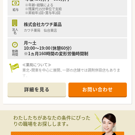
※年齢・経験による
【法人特徴について】
※残業代15分単位で支給
給与
■宮城県と岩手県で調剤薬局のほか訪問看護や居宅介護支援事
※昇給年1回・賞与年2回
業所などを広く展開しています。
■在宅医療と外来対応のハイブリッド型薬局を目指し、地域医療
株式会社カワチ薬品
に幅広く貢献しています。
法人
カワチ薬局 仙台東店
名
■社内に看護師やケアマネジャーなど多職種が在籍し、在宅医療
での連携がとりやすいです。
月～土
10:00～19:00（休憩60分）
勤務
※1ヵ月160時間の変形労働時間制
時間
≪薬局について≫
東北・関東を中心に展開、一部の店舗では調剤併設店もありま
す。
医薬品のみならず健康を総合的に支える「ファーマシー・モア」
の実現を目指し
詳細を見る
お問い合わせ
スケール・品揃え・価格・利便性の充実した店舗運営で、
1店舗あたりの売上高は業界平均の3倍～5倍の売上を誇ってい
る安定企業。
また、売場戦略の策定やスタッフのマネジメント、
品揃えの提案等の権限をそれぞれの店舗に委譲しており、
わたしたちがあなたの条件にぴった
社員のモチベーション維持はもちろん、
りの職場をお探しします。
地域に本当に必要なサービスを提供できるよう配慮している薬
局です。