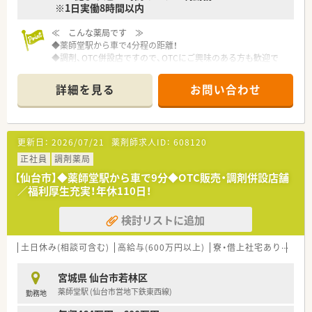
※1日実働8時間以内
≪ こんな薬局です ≫
◆薬師堂駅から車で4分程の距離！
◆調剤、OTC併設店ですので、OTCにご興味のある方も歓迎で
す！
詳細を見る
お問い合わせ
≪ こんな企業です ≫
◆年間休日110日、有休消化もしやすい環境です。メリハリをつ
けながらお仕事したい方にも最適です
◆大手チェーン薬局ならではの福利厚生が充実していますので、
更新日：
2026/07/21
薬剤師求人ID：
608120
産休育休制度や育児介護短時間勤務制度など、ライフスタイルの
変化にあわせて安心してお仕事を続けられる実績が多数ありま
正社員
調剤薬局
す。
【仙台市】◆薬師堂駅から車で9分◆OTC販売・調剤併設店舗
◆教育体制の他、明確な昇格基準を設けていますので、ご自身の
／福利厚生充実！年休110日！
頑張りがはっきりと反映され、やりがいを持って取り組んでいく
ことができます。
検討リストに追加
土日休み(相談可含む)
高給与(600万円以上)
寮・借上社宅あり
住宅
宮城県 仙台市若林区
薬師堂駅 (仙台市営地下鉄東西線)
勤務地