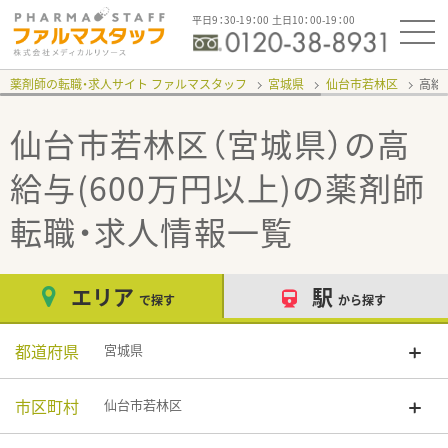
平日9：30-19：00 土日10：00-19：00
薬剤師の転職・求人サイト ファルマスタッフ
宮城県
仙台市若林区
高給
仙台市若林区（宮城県）の高
給与(600万円以上)
の薬剤師
転職・求人情報一覧
エリア
駅
で探す
から探す
都道府県
宮城県
市区町村
仙台市若林区