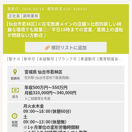
【求人情報について】
更新日：
2026/06/18
薬剤師求人ID：
436531
■ご経験や能力を考慮し、年収450万円から550万円の範囲で優
遇されるため、高収入が期待できます。
正社員
調剤薬局
■年間休日は120日以上あり、土曜日と他1日の完全週休2日制で
【仙台市若林区】≪在宅医療メインの店舗≫比較的新しい綺
プライベートの時間も確保できます。
麗な環境でも就業◎／平日18時までの営業／業務上の運転
■世帯主の方には住宅手当を支給するほか、退職金制度や産休・
が問題ない方歓迎♪
育休制度など福利厚生が充実しています。
検討リストに追加
【職場環境と雰囲気】
■管理薬剤師をはじめ20代から30代の若手スタッフが中心とな
って活躍しており、活気のある職場です。
駅チカ
新卒可
未経験可
ブランク可
車通勤可
教育制度あり
シ
■広々とした調剤室には自動分包機などの最新機器が導入され、
効率的に業務へ取り組むことができます。
宮城県 仙台市若林区
■門前のクリニックとは日頃から密に連携が取れており、疑義照
荒井駅 (仙台市営地下鉄東西線)
勤務地
会などもスムーズに行える関係性です。
年収500万円～550万円
【法人特徴について】
月給310,000円～340,000円
■仙台市内に複数の調剤薬局を展開しており、地域に根差した医
給与
※ご経験等を考慮
療の提供を理念として掲げています。
月火水木金
■医療ビル内に店舗を集中して展開することで、医療機関との強
09：00～18：00（休憩60分）
固な連携と安定した経営基盤を確立しています。
土
■薬剤師会が主催する研修への参加費用を会社が負担するなど、
09：00～13：00（休憩無）
社員のスキルアップを積極的に支援します。
勤務
時間
※1ヶ月単位の変形労働時間制