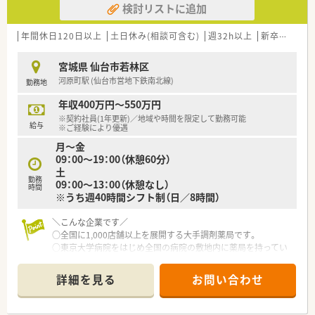
検討リストに追加
■薬剤師は常勤3名とパート4名が在籍しており、常時3名から5
名体制で協力しながらスピーディーに業務を行います。
年間休日120日以上
土日休み(相談可含む)
週32h以上
新卒可
残業
【勤務実態について】
■開局時間は18時までとなっており、正社員であっても残業がほ
宮城県 仙台市若林区
とんど発生しないため、プライベートを充実させることが可能で
河原町駅 (仙台市営地下鉄南北線)
勤務地
す。
■土日も営業しているためシフト制での勤務となりますが、1日
年収400万円～550万円
通しでの休みが取得しやすく、オンオフの切り替えが容易です。
※契約社員(1年更新)／地域や時間を限定して勤務可能
■在宅業務においてはお薬の配送時に自家用車を使用する可能
給与
※ご経験により優遇
性があるため、柔軟に動けるフットワークの軽さが求められま
月～金
す。
09：00～19：00（休憩60分）
土
【求人情報について】
勤務
09：00～13：00（休憩なし）
■想定年収は450万円から600万円と幅広く、これまでの経験や
時間
※うち週40時間シフト制（日／8時間）
スキルを正当に考慮した上で最終的な給与額が決定されます。
■正社員採用だけでなく、テキパキと動ける方であれば60代の
＼こんな企業です／
方の相談も可能となっており、幅広い年齢層を受け入れていま
○全国に1,000店舗以上を展開する大手調剤薬局です。
す。
○東京大学病院をはじめ全国の病院の敷地内に薬局を持ってい
■住宅手当や管理薬剤師手当などの各種手当が充実しているほ
ます。
か、昇給制度も年1回設けられており安定した待遇が期待できま
病診薬連携を強化することで、地域にお住いの患者様に高度な医
す。
詳細を見る
お問い合わせ
療の提供を実現しています。
○全店「同一の機械・システム」を採用しており、且つ処方箋の応
需内容が多岐にわたる（敷地内・病院門前・医療モール・CL門前）