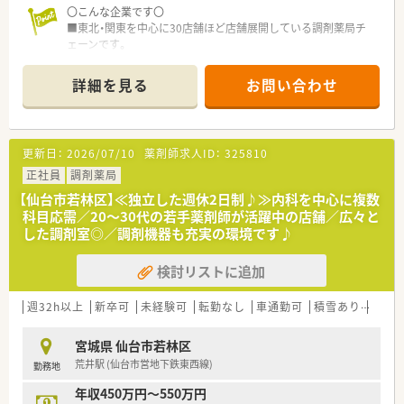
〇こんな企業です〇
〇このような方にオススメです〇
■東北・関東を中心に30店舗ほど店舗展開している調剤薬局チ
■在宅経験があり、在宅対応スキルに更に磨きをかけたいとお考
ェーンです。
えの方！
■クリニック門前、在宅専門薬局等をメインに展開し、在宅は居
■在宅未経験だが、一からスキルを身に着けたいとお考えの方！
宅・施設どちらも幅広く展開してる企業です。
■管理薬剤師として店舗マネジメントの経験を積みたい。
詳細を見る
お問い合わせ
■新卒・中途採用、双方行っており、特に若手が活躍している薬局
■中規模の薬局で安定経営の企業で地域の方々に貢献したい。
の多い会社です。e-ラーニング会社負担はもちろん、研修体制も
充実している会社です。
■今後の薬剤師業界の先を見据え、国の求める薬局ビジョンに沿
更新日：
2026/07/10
薬剤師求人ID：
325810
う店舗運営・社内教育を行っています。
※対人業務へ特化し、調剤の機械化・システムの導入に積極的
正社員
調剤薬局
で、ドクター・患者様・その他コメディカルと連携し地域医療を支
【仙台市若林区】≪独立した週休2日制♪≫内科を中心に複数
える薬局作りを行っています
科目応需／20～30代の若手薬剤師が活躍中の店舗／広々と
■患者様のために！地域医療への貢献を目指しています
した調剤室◎／調剤機器も充実の環境です♪
■風通しが良い社風で積極的に学べる、挑戦出来る環境の社風で
す。大手ほど厳しいハードルを設けず、手を挙げてくれる社員に
検討リストに追加
はまず任せてみることを大事にしている薬局です。
■夏季・年末年始休暇の他、結婚休暇などの休暇制度が充実して
います。
週32h以上
新卒可
未経験可
転勤なし
車通勤可
積雪あり
教育
〇こんな薬局です〇
宮城県 仙台市若林区
■近隣の内科クリニックからの外来対応や、在宅への対応も今後
荒井駅 (仙台市営地下鉄東西線)
勤務地
積極的に行っていく店舗です。
■仙台市内の多くの店舗で施設の処方を多く受けており、応援や
年収450万円～550万円
人事交流を通して薬剤師としての幅を広げつつ活躍出来る環境