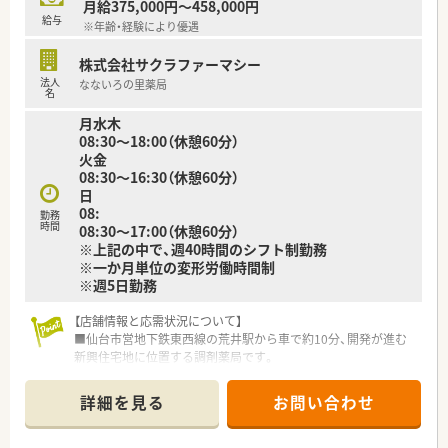
月給375,000円～458,000円
があります。
給与
※年齢・経験により優遇
≪業務内容≫
株式会社サクラファーマシー
■今後新店の可能性もあるエリアで業務拡大に伴う増員の募集
法人
なないろの里薬局
です。複数店舗を掛け持ち経験を積みたい、管理薬剤師として店
名
舗マネジメントをしたい、在宅に深く関わっていきたいetc、あな
月水木
たのキャリアアップに繋がるプランを一緒に考え配置を進めま
08:30～18:00（休憩60分）
す♪
火金
■運転の伴う業務があるため、基本運転免許が必須になります。
08:30～16:30（休憩60分）
■広く新卒、第二新卒の募集をしている薬局です。ご希望や適性
日
に応じ、面接後に実際の配属店舗を提案いたします。
08:
勤務
時間
08:30～17:00（休憩60分）
〇このような方にオススメです〇
※上記の中で、週40時間のシフト制勤務
■在宅経験があり、在宅対応スキルに更に磨きをかけたいとお考
※一か月単位の変形労働時間制
えの方！
※週5日勤務
■在宅未経験だが、一からスキルを身に着けたいとお考えの方！
■管理薬剤師として店舗マネジメントの経験を積みたい。
■中規模の薬局で安定経営の企業で地域の方々に貢献したい。
【店舗情報と応需状況について】
■仙台市営地下鉄東西線の荒井駅から車で約10分、開発が進む
新興住宅地に位置する調剤薬局です。
■主な応需科目は内科、外科、小児科で、処方箋の約3割が小児科
のため専門性を高めることができます。
詳細を見る
お問い合わせ
■処方箋は1日平均80枚、日曜は100枚程度で、薬剤師は常時4名
体制で業務にあたります。