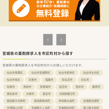
宮城県の薬剤師求人を市区町村から探す
宮城県の薬剤師求人を市区町村からお探しいただけます。
仙台市青葉区
仙台市宮城野区
仙台市若林区
仙台市太白区
仙台市泉区
石巻市
塩竈市
気仙沼市
白石市
名取市
角田市
多賀城市
岩沼市
登米市
栗原市
東松島市
大崎市
富谷市
刈田郡蔵王町
柴田郡大河原町
柴田郡柴田町
伊具郡丸森町
亘理郡亘理町
亘理郡山元町
宮城郡七ヶ浜町
宮城郡利府町
黒川郡大和町