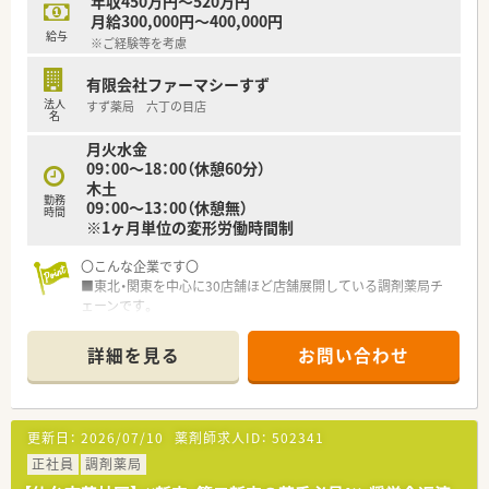
年収450万円～520万円
月給300,000円～400,000円
給与
※ご経験等を考慮
有限会社ファーマシーすず
法人
すず薬局 六丁の目店
名
月火水金
09：00～18：00（休憩60分）
木土
勤務
09：00～13：00（休憩無）
時間
※1ヶ月単位の変形労働時間制
〇こんな企業です〇
■東北・関東を中心に30店舗ほど店舗展開している調剤薬局チ
ェーンです。
■クリニック門前、在宅専門薬局等をメインに展開し、在宅は居
宅・施設どちらも幅広く展開してる企業です。
詳細を見る
お問い合わせ
■新卒・中途採用、双方行っており、特に若手が活躍している薬局
の多い会社です。e-ラーニング会社負担はもちろん、研修体制も
充実している会社です。
■今後の薬剤師業界の先を見据え、国の求める薬局ビジョンに沿
更新日：
2026/07/10
薬剤師求人ID：
502341
う店舗運営・社内教育を行っています。
※対人業務へ特化し、調剤の機械化・システムの導入に積極的
正社員
調剤薬局
で、ドクター・患者様・その他コメディカルと連携し地域医療を支