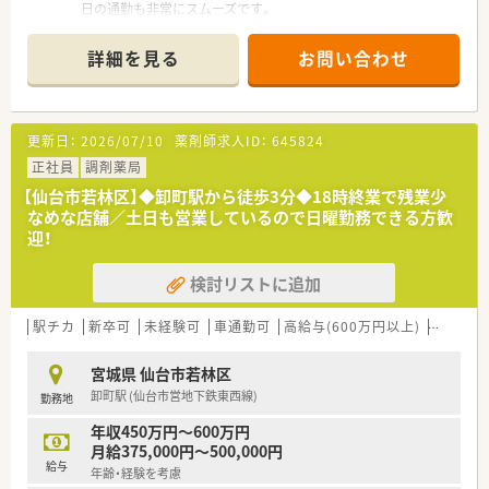
日の通勤も非常にスムーズです。
■応需科目は循環器科と精神科と内科と泌尿器科に対応してお
り、処方箋は1日約100枚応需します。
詳細を見る
お問い合わせ
■常勤と非常勤の薬剤師に加えベテラン事務も在籍し、全員で連
携しながら業務を行っています。
【募集背景と求める人物像について】
更新日：
2026/07/10
薬剤師求人ID：
645824
■業務のさらなる円滑化を目指し、欠員に伴う新たな正社員の勤
務薬剤師を募集いたします。
正社員
調剤薬局
■周囲のスタッフと気持ちよく協力しながら、明るくコミュニケ
【仙台市若林区】◆卸町駅から徒歩3分◆18時終業で残業少
ーションを取れる方を歓迎します。
なめな店舗／土日も営業しているので日曜勤務できる方歓
■これまでの知識や経験を生かして、周囲と調和しながら意欲的
迎！
に働きたい方に最適です。
検討リストに追加
【想定されるキャリアイメージ】
■多様な診療科目の処方箋を取り扱うため、薬剤師としての幅広
い専門知識を着実に習得できます。
駅チカ
新卒可
未経験可
車通勤可
高給与(600万円以上)
教育制
■認定薬剤師の取得支援制度が用意されており、働きながらさら
なるスキルアップを目指せます。
宮城県 仙台市若林区
■経験を重ねることで店舗の中心的な存在となり、後輩の指導や
卸町駅 (仙台市営地下鉄東西線)
勤務地
管理業務への挑戦も可能です。
年収450万円～600万円
月給375,000円～500,000円
給与
年齢・経験を考慮