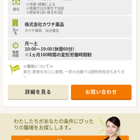
※年齢・経験による
【求人情報について】
※残業代15分単位で支給
給与
■正社員の勤務薬剤師としてご入社いただき、服薬指導や監査、
※昇給年1回・賞与年2回
調剤などの基本的な業務全般をご担当いただきます。
■新卒や未経験の方、ブランクがある方も応募可能となってお
株式会社カワチ薬品
り、幅広い層の薬剤師を積極的に受け入れています。
法人
カワチ薬局 仙台東店
名
■入社半年後には法定通り有給休暇が付与されるほか、夏季休暇
や年末年始などの長期休暇制度も充実しています。
月～土
10:00～19:00（休憩60分）
【勤務実態について】
勤務
※1ヵ月160時間の変形労働時間制
時間
■月曜日から金曜日は9時から18時まで、土曜日は9時から13時
までの開局時間でシフト制にて勤務いただきます。
≪薬局について≫
■稼働日×8時間で月160時間から170時間程度の勤務となり、
東北・関東を中心に展開、一部の店舗では調剤併設店もありま
在宅のスケジュールに合わせて柔軟に調整します。
す。
■施設在宅への対応があるため、自動車の運転業務が必須となっ
医薬品のみならず健康を総合的に支える「ファーマシー・モア」
ており、マイカーでの通勤や駐車場の利用も可能です。
の実現を目指し
詳細を見る
お問い合わせ
スケール・品揃え・価格・利便性の充実した店舗運営で、
1店舗あたりの売上高は業界平均の3倍～5倍の売上を誇ってい
る安定企業。
また、売場戦略の策定やスタッフのマネジメント、
品揃えの提案等の権限をそれぞれの店舗に委譲しており、
わたしたちがあなたの条件にぴった
社員のモチベーション維持はもちろん、
りの職場をお探しします。
地域に本当に必要なサービスを提供できるよう配慮している薬
局です。