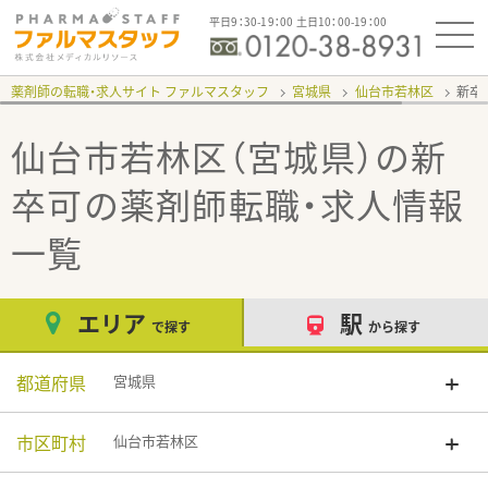
平日9：30-19：00 土日10：00-19：00
薬剤師の転職・求人サイト ファルマスタッフ
宮城県
仙台市若林区
新卒
仙台市若林区（宮城県）の新
卒可
の薬剤師転職・求人情報
一覧
エリア
駅
で探す
から探す
都道府県
宮城県
市区町村
仙台市若林区