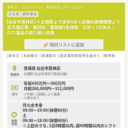
ので、スキルUPしたい方にはお勧めもです。
更新日：
2026/07/10
薬剤師求人ID：
506107
○長期就業＆自己研讃を続ける事で給与があがる仕組みになっ
ており、将来的に高年収も狙う事が出来ます。
正社員
調剤薬局
○インターネットを使って処方薬の飲み方を遠隔指導する「オン
【仙台市若林区】≪五橋駅より徒歩8分≫近隣の医療機関より
ライン服薬指導」、今後も病院の「敷地内薬局」の推進、女性客の
処方箋応需／面対応／薬剤師3名体制／日祝＋1日休み♪／
取り込みを狙う店舗でデザインの一新。
OTC薬品の取り扱い多数
M&Aによる店舗拡大と業界のリーディングカンパニーとして成
長を続けています。
検討リストに追加
○どの店舗も、最新システムが整っています！
＼福利厚生／
新卒可
未経験可
車通勤可
認定薬剤師取得支援あり
教育制度あり
〇「社員第一主義」を掲げている同社では、福利厚生面が手厚く
年間休日120日以上、「連続休暇制度（年に1回、最大9連休を取得
宮城県 仙台市若林区
できる制度）」等
五橋駅 (仙台市営地下鉄南北線)
勤務地
プライベートも充実出来る様にワークライフバランスを後押し
してくれる制度が充実しています。
年収430万円～500万円
〇社員割引制度、財形貯蓄制度、スポーツジム優待等が受けられ
月給268,000円～312,000円
る他、提携の保養施設は全国に40ヵ所あります。
給与
※年齢・ご経験により優遇
〇産休・育休・時短勤務者2,097人以上等、どれも業界トップクラ
※賞与あり
スの実績!
月火水木金
産休、育休取得はもちろんのこと、育児短時間勤務制度を実施
09:00～19:00（休憩60分）
育児休業より復帰後、1日最大2時間短縮して勤務できる制度で
土
す。
09:00～18:00（休憩60分）
勤務
法律では3歳までですが、同社では小学校就学時までの期間利用
時間
※上記のうち、1日8時間以内、週40時間以内のシフト
可能♪