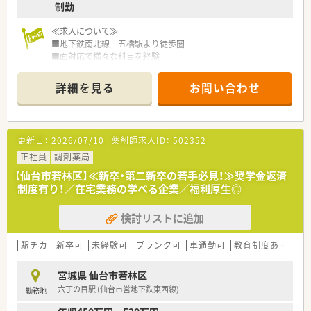
制勤
≪求人について≫
■地下鉄南北線 五橋駅より徒歩圏
■面対応で様々な科目を経験
■薬剤師3名体制◎
■週休2日でメリハリのある働き方
詳細を見る
お問い合わせ
■仙台駅近隣の店舗へヘルプ対応が可能な方歓迎♪
≪薬局について≫
◎平日は19:00まで営業と比較的遅めですが、シフト制で対応し
更新日：
2026/07/10
薬剤師求人ID：
502352
ております！
◎門前を持たない店舗のため、様々な医療機関からの処方箋をご
正社員
調剤薬局
経験いただけます♪
【仙台市若林区】≪新卒・第二新卒の若手必見！≫奨学金返済
◎店内は広く薬店のような雰囲気。健康相談や飲み合わせなど
制度有り！／在宅業務の学べる企業／福利厚生◎
のご相談も受けております！
検討リストに追加
■□■企業について■□■
仙台市内に本社を置き、宮城県を中心に他東北エリアにも店舗展
開されている地場の調剤薬局です。
駅チカ
新卒可
未経験可
ブランク可
車通勤可
教育制度あり
シ
大手企業のグループ会社ですが、和気あいあいとした雰囲気が特
徴です。
宮城県 仙台市若林区
他の方と協力して業務に取組める方歓迎です！
六丁の目駅 (仙台市営地下鉄東西線)
勤務地