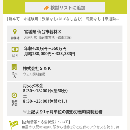
検討リストに追加
新卒可
未経験可
残業なし(ほぼなし含む)
転勤なし
車通勤可
住宅
宮城県 仙台市若林区
河原町駅 (仙台市営地下鉄南北線)
勤務地
年収420万円～550万円
月給280,000円～333,333円
給与
株式会社Ｓ＆Ｋ
法人
ウェル調剤薬局
名
月火水木金
8：30～18：00（休憩60分）
土
8：30～13：00（休憩なし）
勤務
時間
※上記より1ヶ月単位の変形労働時間制勤務
【店舗情報と応需状況について】
■最寄り駅の河原町駅から徒歩1分と抜群のアクセスを誇り、毎