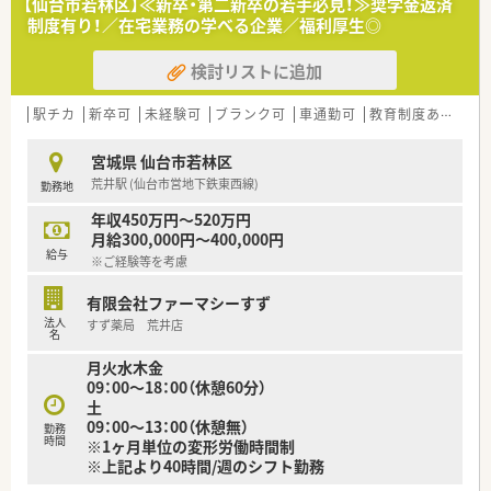
【仙台市若林区】≪新卒・第二新卒の若手必見！≫奨学金返済
える薬局作りを行っています
制度有り！／在宅業務の学べる企業／福利厚生◎
■患者様のために！地域医療への貢献を目指しています
■風通しが良い社風で積極的に学べる、挑戦出来る環境の社風で
検討リストに追加
す。大手ほど厳しいハードルを設けず、手を挙げてくれる社員に
はまず任せてみることを大事にしている薬局です。
■夏季・年末年始休暇の他、結婚休暇などの休暇制度が充実して
駅チカ
新卒可
未経験可
ブランク可
車通勤可
教育制度あり
シ
います。
宮城県 仙台市若林区
〇こんな薬局です〇
荒井駅 (仙台市営地下鉄東西線)
勤務地
■近隣の内科クリニックからの外来対応や、在宅への対応も今後
積極的に行っていく店舗です。
年収450万円～520万円
■仙台市内の多くの店舗で施設の処方を多く受けており、応援や
月給300,000円～400,000円
人事交流を通して薬剤師としての幅を広げつつ活躍出来る環境
給与
※ご経験等を考慮
があります。
有限会社ファーマシーすず
≪業務内容≫
法人
すず薬局 荒井店
■今後新店の可能性もあるエリアで業務拡大に伴う増員の募集
名
です。複数店舗を掛け持ち経験を積みたい、管理薬剤師として店
月火水木金
舗マネジメントをしたい、在宅に深く関わっていきたいetc、あな
09：00～18：00（休憩60分）
たのキャリアアップに繋がるプランを一緒に考え配置を進めま
土
す♪
09：00～13：00（休憩無）
■運転の伴う業務があるため、基本運転免許が必須になります。
勤務
時間
※1ヶ月単位の変形労働時間制
■広く新卒、第二新卒の募集をしている薬局です。ご希望や適性
※上記より40時間/週のシフト勤務
に応じ、面接後に実際の配属店舗を提案いたします。