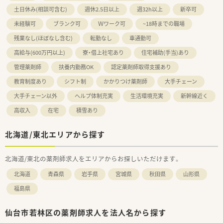
土日休み(相談可含む)
週休2.5日以上
週32h以上
新卒可
未経験可
ブランク可
Ｗワーク可
~18時までの職場
残業なし(ほぼなし含む)
転勤なし
車通勤可
高給与(600万円以上)
寮・借上社宅あり
住宅補助(手当)あり
管理薬剤師
扶養内勤務OK
認定薬剤師取得支援あり
教育制度あり
シフト制
かかりつけ薬剤師
大手チェーン
大手チェーン以外
ヘルプ体制充実
生活環境充実
新幹線近く
高収入
在宅
積雪あり
北海道/東北エリアから探す
北海道/東北の薬剤師求人をエリアからお探しいただけます。
北海道
青森県
岩手県
宮城県
秋田県
山形県
福島県
仙台市若林区の薬剤師求人を法人名から探す