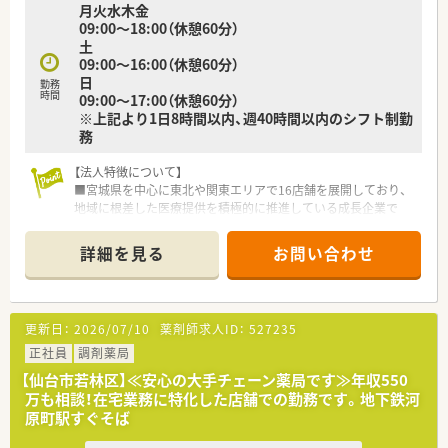
月火水木金
09:00～18:00（休憩60分）
土
09:00～16:00（休憩60分）
日
勤務
時間
09:00～17:00（休憩60分）
※上記より1日8時間以内、週40時間以内のシフト制勤
務
【法人特徴について】
■宮城県を中心に東北や関東エリアで16店舗を展開しており、
地域に根差した医療提供を積極的に推進している成長企業で
す。
■若いドクターと共に薬局を立ち上げるケースが多く、医師との
詳細を見る
お問い合わせ
良好な関係性を築きながら長く勤められる環境が整っていま
す。
■年平均5店舗のペースで新規出店を続けており、ドミナント展
開によって近隣店舗とのヘルプ体制も構築しやすくなっていま
更新日：
2026/07/10
薬剤師求人ID：
527235
す。
正社員
調剤薬局
【店舗情報と応需状況について】
【仙台市若林区】≪安心の大手チェーン薬局です≫年収550
■仙台市営地下鉄東西線の卸町駅から徒歩3分という好立地にあ
万も相談！在宅業務に特化した店舗での勤務です。地下鉄河
り、通勤の利便性が非常に高く通いやすい店舗です。
原町駅すぐそば
■近隣のクリニックから内科や皮膚科、消化器科など複数科目を
1日平均200枚ほど応需している医療モール型です。