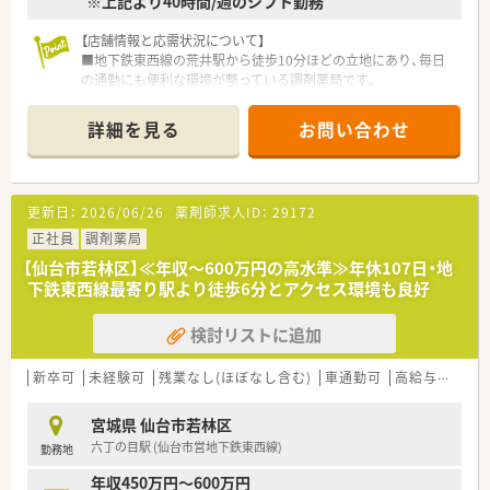
※上記より40時間/週のシフト勤務
【店舗情報と応需状況について】
■地下鉄東西線の荒井駅から徒歩10分ほどの立地にあり、毎日
の通勤にも便利な環境が整っている調剤薬局です。
■主に施設在宅の処方箋を1日平均10枚程度応需しており、地域
医療に密着したサービスを提供しています。
詳細を見る
お問い合わせ
■常勤の薬剤師が3名、事務スタッフが2名在籍しており、協力し
合いながら日々の業務に取り組んでいます。
【募集背景と求める人物像について】
更新日：
2026/06/26
薬剤師求人ID：
29172
■今回は欠員補充ならびに体制強化のための急募となっており、
すぐにでもご活躍いただける方を求めています。
正社員
調剤薬局
■在宅医療業務への意欲が高く、フットワーク軽くさまざまな業
【仙台市若林区】≪年収～600万円の高水準≫年休107日・地
務に取り組んでいただける方を歓迎いたします。
下鉄東西線最寄り駅より徒歩6分とアクセス環境も良好
■コミュニケーション能力に長けており、周囲と円滑な人間関係
を築きながら業務を進められる方が理想的です。
検討リストに追加
【法人特徴について】
■東北および関東エリアを中心として、広範なネットワークで多
新卒可
未経験可
残業なし(ほぼなし含む)
車通勤可
高給与(600万円以上)
数の調剤薬局チェーンを店舗展開しています。
■クリニックの門前薬局や在宅専門薬局などをメインに出店し、
宮城県 仙台市若林区
居宅や施設など幅広い在宅医療に対応しています。
六丁の目駅 (仙台市営地下鉄東西線)
勤務地
■今後の業界を見据えて薬局ビジョンに沿った運営を行い、調剤
の機械化やシステム導入にも積極的な企業です。
年収450万円～600万円