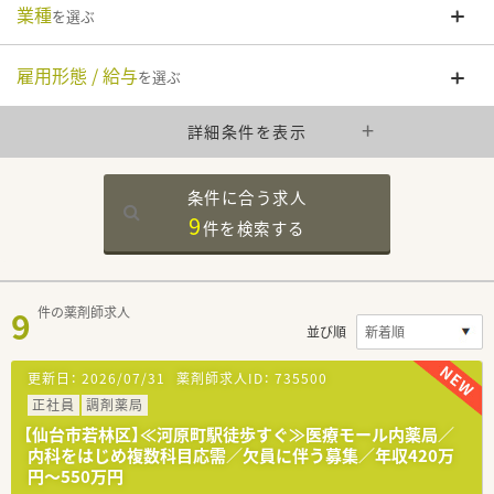
業種
を選ぶ
雇用形態 / 給与
を選ぶ
詳細条件を表示
条件に合う求人
9
件を
検索する
9
件の薬剤師求人
並び順
更新日：
2026/07/31
薬剤師求人ID：
735500
正社員
調剤薬局
【仙台市若林区】≪河原町駅徒歩すぐ≫医療モール内薬局／
内科をはじめ複数科目応需／欠員に伴う募集／年収420万
円～550万円