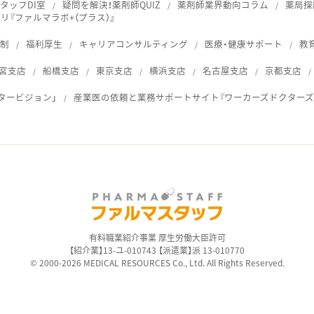
タッフDI室
疑問を解決！薬剤師QUIZ
薬剤師業界動向コラム
薬局探
『ファルマラボ+（プラス）』
体制
福利厚生
キャリアコンサルティング
医療・健康サポート
教
宮支店
船橋支店
東京支店
横浜支店
名古屋支店
京都支店
タービジョン」
産業医の依頼と業務サポートサイト『ワーカーズドクターズ
ス
有料職業紹介事業 厚生労働大臣許可
【紹介業】13-ユ-010743 【派遣業】派 13-010770
© 2000-2026 MEDICAL RESOURCES Co., Ltd. All Rights Reserved.