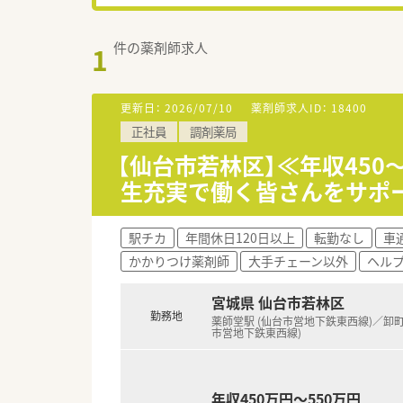
件の薬剤師求人
1
更新日：
2026/07/10
薬剤師求人ID：
18400
正社員
調剤薬局
【仙台市若林区】≪年収450
生充実で働く皆さんをサポ
駅チカ
年間休日120日以上
転勤なし
車
かかりつけ薬剤師
大手チェーン以外
ヘル
宮城県 仙台市若林区
勤務地
薬師堂駅 (仙台市営地下鉄東西線)／卸町
市営地下鉄東西線)
年収450万円～550万円