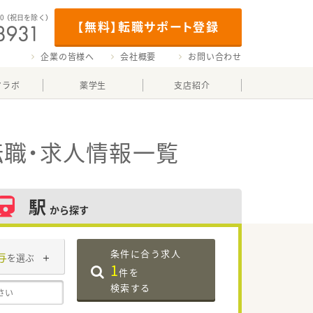
00
（祝日を除く）
【無料】転職サポート登録
企業の皆様へ
会社概要
お問い合わせ
マラボ
薬学生
支店紹介
職・求人情報一覧
駅
から探す
条件に合う求人
与
を選ぶ
1
件を
検索する