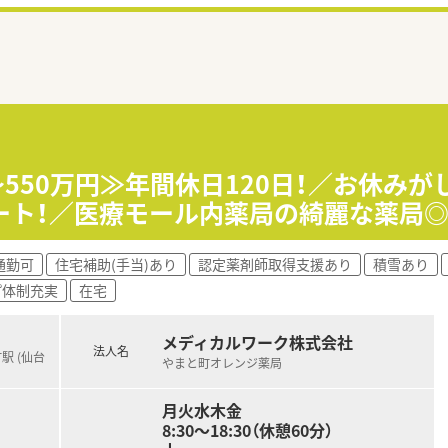
～550万円≫年間休日120日！／お休み
ート！／医療モール内薬局の綺麗な薬局
通勤可
住宅補助(手当)あり
認定薬剤師取得支援あり
積雪あり
プ体制充実
在宅
メディカルワーク株式会社
法人名
駅 (仙台
やまと町オレンジ薬局
月火水木金
8:30～18:30（休憩60分）