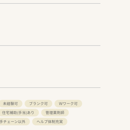
未経験可
ブランク可
Ｗワーク可
住宅補助(手当)あり
管理薬剤師
手チェーン以外
ヘルプ体制充実