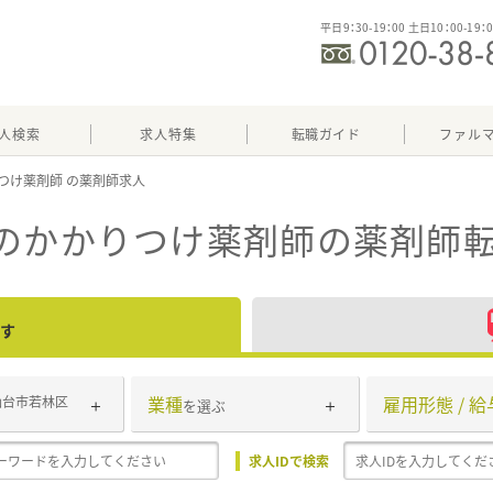
平日9：30-19：00 土日10：00-19：
人検索
求人特集
転職ガイド
ファル
つけ薬剤師
）のかかりつけ薬剤師
の薬剤師転
す
業種
雇用形態 / 給
仙台市若林区
を選ぶ
求人IDで検索