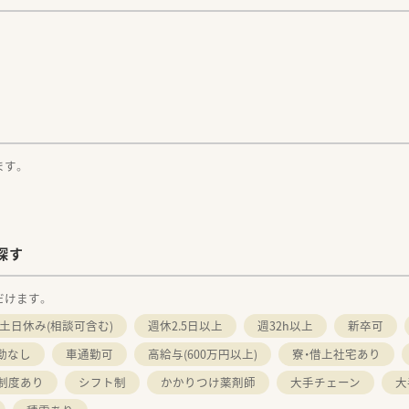
。
ます。
探す
だけます。
土日休み(相談可含む)
週休2.5日以上
週32h以上
新卒可
勤なし
車通勤可
高給与(600万円以上)
寮・借上社宅あり
制度あり
シフト制
かかりつけ薬剤師
大手チェーン
大