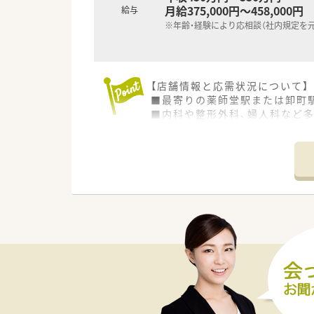
月給375,000円～458,000円
給与
※年齢・経験により応相談（社内規定を
【店舗情報と応需状況について】
■最寄りの薬師堂駅または卸町
■内科や整形外科、婦人科など多
■正社員薬剤師6名とパート2名
【求人情報について】
■これまでのご経験やスキルを十
■週休2.5日制を採用しており
■月々の薬剤師手当や定額業務
【法人特徴について】
■仙台市を中心に20店舗以上
■MR出身の行動力ある社長のも
■地域医療への貢献を第一に考