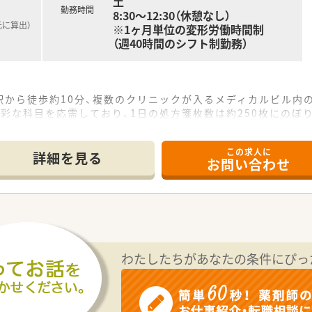
土
勤務時間
8:30～12:30（休憩なし）
元に算出）
※1ヶ月単位の変形労働時間制
（週40時間のシフト制勤務）
駅から徒歩約10分、複数のクリニックが入るメディカルビル内
彩な科目を応需しており、1日の処方箋枚数は約250枚にのぼ
、事務7名が在籍し、若手を中心に活気のある雰囲気で運営して
この求人に
詳細を見る
お問い合わせ
分に考慮し、年収450万円から550万円の範囲で優遇いたしま
、年間休日は120日と、プライベートの時間も大切にできます。
手当に加え、充実した福利厚生で社員の生活をしっかりと支えま
を展開する地域密着型の薬局で、原則として転居を伴う異動はあ
と、年間約2店舗のペースで新規出店を続ける急成長中の企業
わたしたちがあなたの条件にぴっ
え、かかりつけ薬局機能の強化や在宅医療の推進に注力していま