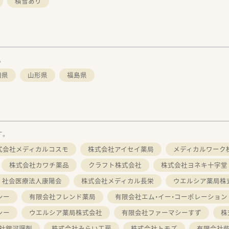
積雪あり
。
田県
山形県
福島県
す。
式会社メディカルコスモ
株式会社アイセイ薬局
メディカルワーク
株式会社カワチ薬品
クラフト株式会社
株式会社ヨネキ十字堂
社会医療法人康陽会
株式会社メディカル長栄
ウエルシア薬局株
シー
有限会社フレンド薬局
有限会社エム・イー・コーポレーション
シー
ウエルシア薬局株式会社
有限会社ファーマシーすず
株
社銀河調剤
株式会社みらい工房
株式会社トモズ
有限会社