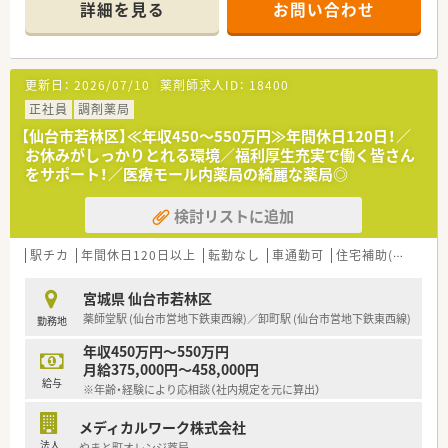
詳細を見る
お問い合わせ
★☆ こんな企業です ☆★
■年間休日110日、有休消化もしやすい環境です。しっかり働い
て、その分オフの日はゆっくりリフレッシュできます。
■大手チェーン薬局ならではの福利厚生が充実していますので、
更新日：
2026/07/10
薬剤師求人ID：
18400
産休育休制度や育児介護短時間勤務制度など、ライフスタイルの
変化にあわせて安心してお仕事を続けられる実績が多数ありま
正社員
調剤薬局
す。
【仙台市若林区】≪年収450～550万円≫年間休日120日！／
■教育制度も充実！教育制度以外にも、明確な昇格基準を設けら
お休みがしっかりとれる環境／福利厚生充実で働く皆さん
れております。
をサポート！／医療モール内薬局の綺麗な薬局◎
検討リストに追加
駅チカ
年間休日120日以上
転勤なし
車通勤可
住宅補助(手当)あり
宮城県 仙台市若林区
薬師堂駅 (仙台市営地下鉄東西線)／卸町駅 (仙台市営地下鉄東西線)
勤務地
年収450万円～550万円
月給375,000円～458,000円
給与
※年齢・経験により応相談（社内規定を元に算出）
メディカルワーク株式会社
法人
やまと町オレンジ薬局