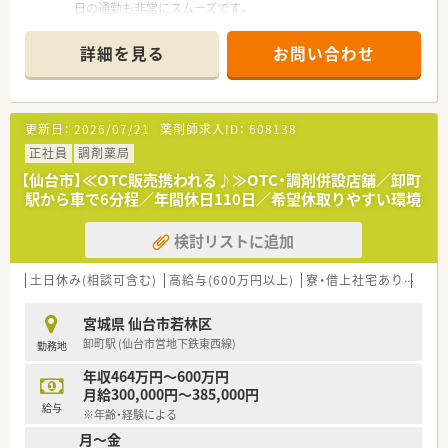
日の通勤も非常にスムーズです。
■応需科目は循環器科と精神科と内科と泌尿器科に対応してお
り、処方箋は1日約100枚応需します。
詳細を見る
お問い合わせ
■常勤と非常勤の薬剤師に加えベテラン事務も在籍し、全員で連
携しながら業務を行っています。
【募集背景と求める人物像について】
更新日：
2026/07/21
薬剤師求人ID：
608138
■業務のさらなる円滑化を目指し、欠員に伴う新たな正社員の勤
務薬剤師を募集いたします。
正社員
調剤薬局
■周囲のスタッフと気持ちよく協力しながら、明るくコミュニケ
【仙台市】≪OTC販売携われる♪≫OTC・調剤併設店舗／卸町
ーションを取れる方を歓迎します。
駅から車で6分程／年間休日110日／希望休取りやすい環境
■これまでの知識や経験を生かして、周囲と調和しながら意欲的
に働きたい方に最適です。
検討リストに追加
【想定されるキャリアイメージ】
■多様な診療科目の処方箋を取り扱うため、薬剤師としての幅広
土日休み(相談可含む)
高給与(600万円以上)
寮・借上社宅あり
住宅
い専門知識を着実に習得できます。
■認定薬剤師の取得支援制度が用意されており、働きながらさら
宮城県 仙台市若林区
なるスキルアップを目指せます。
卸町駅 (仙台市営地下鉄東西線)
勤務地
■経験を重ねることで店舗の中心的な存在となり、後輩の指導や
管理業務への挑戦も可能です。
年収464万円～600万円
月給300,000円～385,000円
給与
※年齢・経験による
月～金