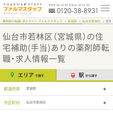
平日9：30-19：00 土日10：00-19：00
薬剤師の転職・求人サイト ファルマスタッフ
宮城県
仙台市若林区
住宅
仙台市若林区（宮城県）の住
宅補助(手当)あり
の薬剤師転
職・求人情報一覧
エリア
駅
で探す
から探す
都道府県
宮城県
市区町村
仙台市若林区