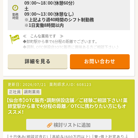
09：00～18：00（休憩60分）
土
09：00～13：00（休憩なし）
勤務
時間
※上記より週40時間のシフト制勤務
※1日実働8時間以内
≪ こんな薬局です ≫
◆卸町駅から車で6分程の距離でございます。
◆調剤、OTC併設店！OTC販売に興味ある方ご相談下さい♪
◆年間休日110日、有休消化もしやすい環境です！
◆大手チェーン薬局ならではの福利厚生が充実♪産休育休制度
詳細を見る
お問い合わせ
や育児介護短時間勤務制度など、ライフスタイルの変化にあわせ
て安心してお仕事を続けられる実績が多数あります。
更新日：
2026/07/21
薬剤師求人ID：
608123
正社員
調剤薬局
【仙台市】OTC販売・調剤併設店舗／ご経験ご相談下さい！薬
師堂駅から車で4分程の距離／OTCに携わりたい方にもオ
ススメ！
検討リストに追加
土日休み(相談可含む)
高給与(600万円以上)
寮・借上社宅あり
住宅