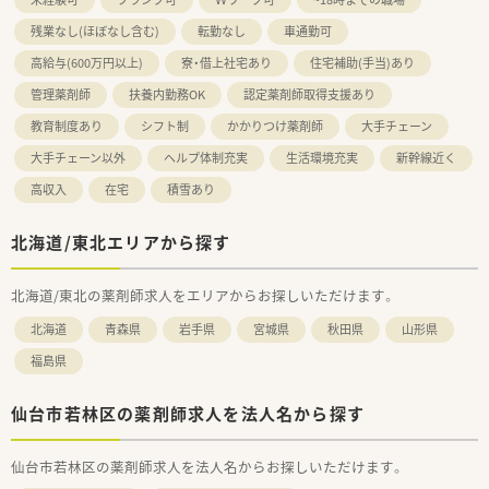
残業なし(ほぼなし含む)
転勤なし
車通勤可
高給与(600万円以上)
寮・借上社宅あり
住宅補助(手当)あり
管理薬剤師
扶養内勤務OK
認定薬剤師取得支援あり
教育制度あり
シフト制
かかりつけ薬剤師
大手チェーン
大手チェーン以外
ヘルプ体制充実
生活環境充実
新幹線近く
高収入
在宅
積雪あり
北海道/東北エリアから探す
北海道/東北の薬剤師求人をエリアからお探しいただけます。
北海道
青森県
岩手県
宮城県
秋田県
山形県
福島県
仙台市若林区の薬剤師求人を法人名から探す
仙台市若林区の薬剤師求人を法人名からお探しいただけます。