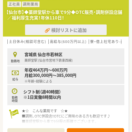
変化にあわせて安心してお仕事を続けられる実績が多数ありま
正社員
調剤薬局
す。
【仙台市】◆薬師堂駅から車で9分◆OTC販売・調剤併設店舗
◆教育体制の他、明確な昇格基準を設けていますので、ご自身の
／福利厚生充実！年休110日！
頑張りがはっきりと反映され、やりがいを持って取り組んでいく
ことができます。
検討リストに追加
土日休み(相談可含む)
高給与(600万円以上)
寮・借上社宅あり
住宅
宮城県 仙台市若林区
薬師堂駅 (仙台市営地下鉄東西線)
勤務地
年収464万円～600万円
月給300,000円～385,000円
給与
※年齢・経験による
シフト制（週40時間）
※1日実働8時間以内
勤務
時間
★☆ こんな薬局です ☆★
■調剤、OTC併設店！OTCにご興味のある方も歓迎です♪
■薬師堂駅から車で9分程の距離でございます。
■県道沿いに面しておりますので、通勤にも便利な立地です。