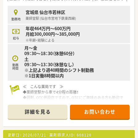
宮城県 仙台市若林区
薬師堂駅 (仙台市営地下鉄東西線)
勤務地
年収464万円～600万円
月給300,000円～385,000円
給与
※年齢・経験による
月～金
09：30～18：30（休憩60分）
土
09：30～13：30（休憩なし）
勤務
時間
※上記より週40時間のシフト制勤務
※1日実働8時間以内
≪ こんな薬局です ≫
◆薬師堂駅から車で4分程の距離！
◆調剤、OTC併設店ですので、OTCにご興味のある方も歓迎で
す！
詳細を見る
お問い合わせ
≪ こんな企業です ≫
◆年間休日110日、有休消化もしやすい環境です。メリハリをつ
けながらお仕事したい方にも最適です
◆大手チェーン薬局ならではの福利厚生が充実していますので、
更新日：
2026/07/21
薬剤師求人ID：
608120
産休育休制度や育児介護短時間勤務制度など、ライフスタイルの