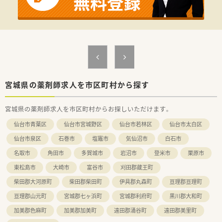
【法人特徴について】
■仙台市を中心に20店舗以上を展開する地域密着型の薬局で、
原則として転居を伴う異動はありません。
■MR出身の行動力ある社長のもと、年間約2店舗のペースで新規
出店を続ける急成長中の企業です。
■地域医療への貢献を第一に考え、かかりつけ薬局機能の強化や
在宅医療の推進に注力しています。
宮城県の薬剤師求人を市区町村から探す
宮城県の薬剤師求人を市区町村からお探しいただけます。
仙台市青葉区
仙台市宮城野区
仙台市若林区
仙台市太白区
仙台市泉区
石巻市
塩竈市
気仙沼市
白石市
名取市
角田市
多賀城市
岩沼市
登米市
栗原市
東松島市
大崎市
富谷市
刈田郡蔵王町
柴田郡大河原町
柴田郡柴田町
伊具郡丸森町
亘理郡亘理町
亘理郡山元町
宮城郡七ヶ浜町
宮城郡利府町
黒川郡大和町
加美郡色麻町
加美郡加美町
遠田郡涌谷町
遠田郡美里町