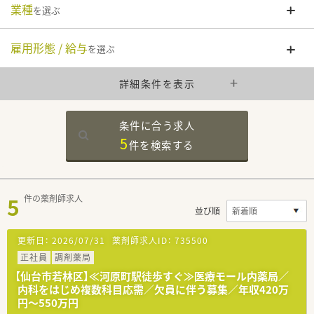
業種
を選ぶ
雇用形態 / 給与
を選ぶ
詳細条件を表示
条件に合う求人
5
件を
検索する
5
件の薬剤師求人
並び順
更新日：
2026/07/31
薬剤師求人ID：
735500
正社員
調剤薬局
【仙台市若林区】≪河原町駅徒歩すぐ≫医療モール内薬局／
内科をはじめ複数科目応需／欠員に伴う募集／年収420万
円～550万円