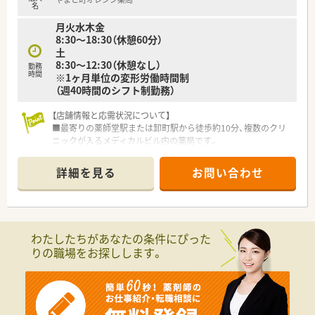
名
月火水木金
8:30～18:30（休憩60分）
土
8:30～12:30（休憩なし）
勤務
時間
※1ヶ月単位の変形労働時間制
（週40時間のシフト制勤務）
【店舗情報と応需状況について】
■最寄りの薬師堂駅または卸町駅から徒歩約10分、複数のクリ
ニックが入るメディカルビル内の薬局です。
■内科や整形外科、婦人科など多彩な科目を応需しており、1日
の処方箋枚数は約250枚にのぼります。
詳細を見る
お問い合わせ
■正社員薬剤師6名とパート2名、事務7名が在籍し、若手を中心
に活気のある雰囲気で運営しています。
【求人情報について】
■これまでのご経験やスキルを十分に考慮し、年収450万円から
わたしたちがあなたの条件にぴった
550万円の範囲で優遇いたします。
りの職場をお探しします。
■週休2.5日制を採用しており、年間休日は120日と、プライベー
トの時間も大切にできます。
■月々の薬剤師手当や定額業務手当に加え、充実した福利厚生で
社員の生活をしっかりと支えます。