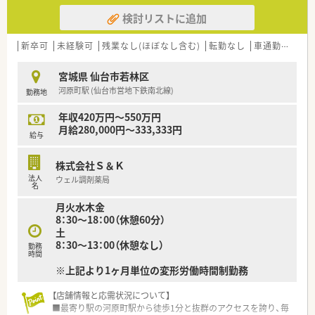
検討リストに追加
新卒可
未経験可
残業なし(ほぼなし含む)
転勤なし
車通勤可
住宅
宮城県 仙台市若林区
河原町駅 (仙台市営地下鉄南北線)
勤務地
年収420万円～550万円
月給280,000円～333,333円
給与
株式会社Ｓ＆Ｋ
法人
ウェル調剤薬局
名
月火水木金
8：30～18：00（休憩60分）
土
8：30～13：00（休憩なし）
勤務
時間
※上記より1ヶ月単位の変形労働時間制勤務
【店舗情報と応需状況について】
■最寄り駅の河原町駅から徒歩1分と抜群のアクセスを誇り、毎