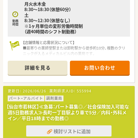
月火水木金
8:30～18:30（休憩60分）
土
8:30～12:30（休憩なし）
勤務
時間
※1ヶ月単位の変形労働時間制
（週40時間のシフト制勤務）
【店舗情報と応需状況について】
■最寄りの薬師堂駅または卸町駅から徒歩約10分、複数のクリ
ニックが入るメディカルビル内の薬局です。
■内科や整形外科、婦人科など多彩な科目を応需しており、1日
の処方箋枚数は約250枚にのぼります。
詳細を見る
お問い合わせ
■正社員薬剤師6名とパート2名、事務7名が在籍し、若手を中心
に活気のある雰囲気で運営しています。
【求人情報について】
更新日：
2026/06/26
薬剤師求人ID：
555994
■これまでのご経験やスキルを十分に考慮し、年収450万円から
550万円の範囲で優遇いたします。
パート・アルバイト
調剤薬局
■週休2.5日制を採用しており、年間休日は120日と、プライベー
【仙台市若林区】≪急募：パート募集◎／社会保険加入可能な
トの時間も大切にできます。
週5日勤務求人≫長町一丁目駅より車で5分／内科・外科メ
■月々の薬剤師手当や定額業務手当に加え、充実した福利厚生で
イン／平日18時までの勤務◎
社員の生活をしっかりと支えます。
検討リストに追加
【法人特徴について】
■仙台市を中心に20店舗以上を展開する地域密着型の薬局で、