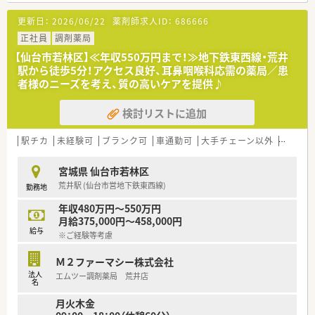
【募集背景と求める人物像について】
更新日：
2026/06/22
薬剤師求人ID：
686666
■今回は今後の体制強化を見据えた欠員補充が目的で、即戦力と
してご活躍いただける方を募集します。
正社員
調剤薬局
■患者様や医師と良好な関係を築けるような、コミュニケーショ
【仙台市若林区】≪年収550万円まで！≫地下鉄東西線・荒井
ン能力と人間性を重視しています。
駅から徒歩5分！アクセス良好、耳鼻咽喉科応需の薬局／患
■報告・連絡・相談を徹底し、寄せられた問い合わせには迅速かつ
者様のニーズを考え、質の高いケアを提供♪
誠実に対応できる方を歓迎します。
検討リストに追加
【法人特徴について】
■宮城県と岩手県で地域密着型の調剤薬局を8店舗展開し、地域
医療の発展に貢献しています。
駅チカ
未経験可
ブランク可
車通勤可
大手チェーン以外
~18時
■訪問看護ステーションや居宅介護支援事業所も運営し、多角的
な事業で地域を支えています。
宮城県 仙台市若林区
■今後2～3年で15店舗への拡大を計画しており、成長を続ける
荒井駅 (仙台市営地下鉄東西線)
勤務地
企業で働くことができます。
年収480万円～550万円
月給375,000円～458,000円
給与
※ご経験等考慮
Ｍ２ファーマシー株式会社
法人
エムツー調剤薬局 荒井店
名
月火木金