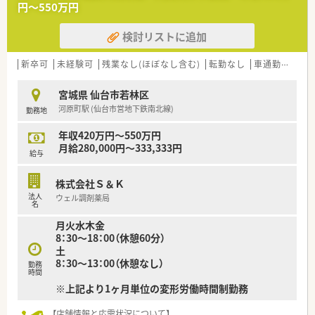
円～550万円
理解して自ら考え行動できる柔軟な人材を求めています。
検討リストに追加
【法人特徴について】
■宮城県仙台市に本社を置く東証上場グループの総合商社が母
体であり、全国に100店舗以上の薬局を展開する安定企業です。
新卒可
未経験可
残業なし(ほぼなし含む)
転勤なし
車通勤可
住宅
■グループ全体の売上規模は業界最大手を超える水準を誇り、圧
倒的な社会的信用と抜群の経営基盤を兼ね備えています。
宮城県 仙台市若林区
■美術館や水族館の運営、プロ球団のスポンサーを務めるなど、
河原町駅 (仙台市営地下鉄南北線)
勤務地
地域貢献活動にも非常に力を入れている優良企業です。
年収420万円～550万円
月給280,000円～333,333円
給与
株式会社Ｓ＆Ｋ
法人
ウェル調剤薬局
名
月火水木金
8：30～18：00（休憩60分）
土
8：30～13：00（休憩なし）
勤務
時間
※上記より1ヶ月単位の変形労働時間制勤務
【店舗情報と応需状況について】