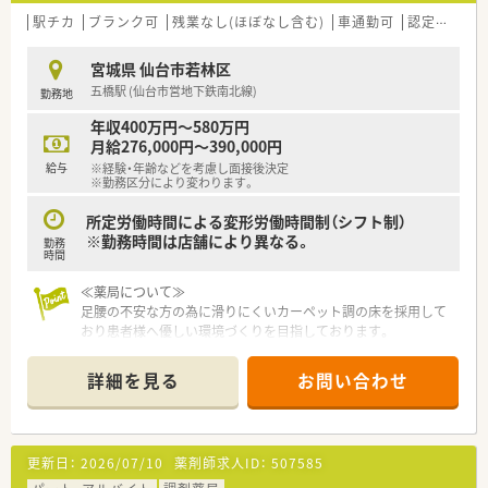
だり買い物を済ませたりと、自由にリフレッシュができます。
駅チカ
ブランク可
残業なし(ほぼなし含む)
車通勤可
認定薬剤師取得支援あり
【法人特徴について】
■仙台市を中心にクリニック門前で地域密着型の店舗展開を行
宮城県 仙台市若林区
っており、患者様との信頼関係を第一に考えて運営している法人
五橋駅 (仙台市営地下鉄南北線)
勤務地
です。
■ベテランスタッフや子育て中の薬剤師が多数在籍しており、互
年収400万円～580万円
いに協力し合いながら無理なく働ける風土が根付いています。
月給276,000円～390,000円
■代表は、非常に穏やかで丁寧な説明を心がけているため、相談
給与
※経験・年齢などを考慮し面接後決定
しやすい環境です。
※勤務区分により変わります。
所定労働時間による変形労働時間制（シフト制）
※勤務時間は店舗により異なる。
勤務
時間
≪薬局について≫
足腰の不安な方の為に滑りにくいカーペット調の床を採用して
おり患者様へ優しい環境づくりを目指しております。
詳細を見る
お問い合わせ
更新日：
2026/07/10
薬剤師求人ID：
507585