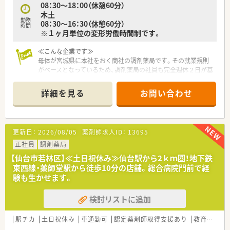
08：30～18：00（休憩60分）
タイルに合わせた勤務が可能です。
木土
■土曜日は完全休みではなく、月に1回から2回程度の勤務が可
勤務
08：30～16：30（休憩60分）
能な方からのご応募を歓迎します。
時間
※１ヶ月単位の変形労働時間制です。
≪こんな企業です≫
母体が宮城県に本社をおく商社の調剤薬局です。その就業規則
がベースとなっているため、調剤薬局の社員も完全週休２日が基
本。プライベートや私生活を大事にされたい方、家庭との両立を
考えているママさんスタッフにはうれしいですね。
詳細を見る
お問い合わせ
薬剤師１人あたりの処方箋対応枚数各店舗共通で20～25枚/日
とゆったり。人数体制も整っているので患者さん対応もゆとり
をもって行えます。
全店舗に監査レンジを導入。ヒューマンエラーを極力なくす取
更新日：
2026/08/05
薬剤師求人ID：
13695
組をおこなっております。
入社時に有給休暇を11日付与。急なお休みの取得や家庭との両
正社員
調剤薬局
立を考える方にはうれしい制度。
【仙台市若林区】≪土日祝休み≫仙台駅から2ｋｍ圏！地下鉄
かかりつけ薬剤師や資格取得はもちろん重要ですが、ノルマ制度
東西線・薬師堂駅から徒歩10分の店舗。総合病院門前で経
はないのが安心です。しかも目標を達成すると評価制度にも反
験も生かせます。
映するのでやりがいアップ。向上心のある方も、じっくり自分の
ペースで積みたい方もどんな方でも働きやすい仕組みをバック
検討リストに追加
アップしてくれる会社です。
≪こんな方におすすめです≫
駅チカ
土日祝休み
車通勤可
認定薬剤師取得支援あり
教育制度あり
宮城県で腰を据えて長期的に働きたい方におすすめ。店舗も多