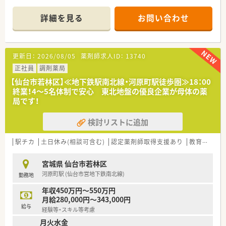
■1日あたり約20枚の処方箋を応需しており、居宅や施設への在
宅対応にも力を入れています。
詳細を見る
お問い合わせ
■薬剤師1名と事務員1名の体制で運営を行っており、少人数な
らではの連携の良さが魅力です。
【募集背景と求める人物像について】
更新日：
2026/08/05
薬剤師求人ID：
13740
■地域の在宅業務のニーズが急激に増加しているための、人員体
制強化を目的とした増員募集です。
正社員
調剤薬局
■在宅業務に意欲的に取り組んでいただける方であれば、これま
【仙台市若林区】≪地下鉄駅南北線・河原町駅徒歩圏≫18：00
での経験が浅い方でも歓迎します。
終業！4～5名体制で安心 東北地盤の優良企業が母体の薬
■与えられた業務だけでなく、自分で考えて前向きに行動し利益
局です！
に貢献できる方を求めています。
検討リストに追加
【法人特徴について】
■在宅訪問を担当するスタッフと店舗に残るスタッフで、しっか
りと役割分担を行っております。
駅チカ
土日休み(相談可含む)
認定薬剤師取得支援あり
教育制度あり
■患者様やご家族との対話を大切にしており、健康状態や服薬状
況を多角的にサポートしています。
宮城県 仙台市若林区
■残業はほとんど発生しない環境となっており、終業後のプライ
河原町駅 (仙台市営地下鉄南北線)
勤務地
ベートな時間も大切にできます。
年収450万円～550万円
【求人情報について】
月給280,000円～343,000円
■時給は2000円からのスタートとなり、週30時間以上勤務でき
給与
経験等・スキル等考慮
る方を対象に募集しております。
月火水金
■勤務時間帯は17時までなどのご相談が可能であり、ライフス