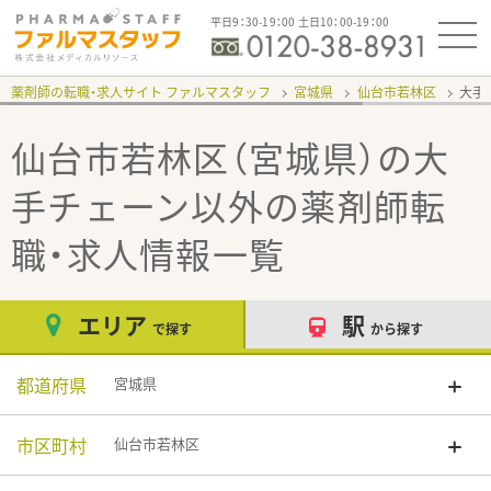
平日9：30-19：00 土日10：00-19：00
薬剤師の転職・求人サイト ファルマスタッフ
宮城県
仙台市若林区
大手
仙台市若林区（宮城県）の大
手チェーン以外
の薬剤師転
職・求人情報一覧
エリア
駅
で探す
から探す
都道府県
宮城県
市区町村
仙台市若林区