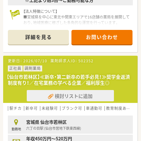
※上記より週3日～ご勤務可能な方
【法人特徴について】
■宮城県を中心に東北や関東エリアで16店舗の薬局を展開して
おり、地域医療に根ざした多角的な運営を行っています。
■若いドクターと共に新規開局する事例が多く、医師との良好な
関係性を築きながら長く勤められる環境が魅力です。
詳細を見る
お問い合わせ
■社員のやる気を尊重する社風が根付いており、独立希望者への
ノウハウ提供や自己研鑽への支援も惜しみません。
【店舗情報と応需状況について】
更新日：
2026/07/10
薬剤師求人ID：
502352
■地下鉄東西線の卸町駅から徒歩3分という好立地にあり、内科
や皮膚科など複数科目を1日200枚ほど応需しています。
正社員
調剤薬局
■常勤3名とパート4名の薬剤師が在籍しており、事務員2名を含
【仙台市若林区】≪新卒・第二新卒の若手必見！≫奨学金返済
めた計3名から5名体制で日々の業務を行っています。
制度有り！／在宅業務の学べる企業／福利厚生◎
■近隣のクリニックから多岐にわたる処方箋を受け付けており、
幅広い知識を習得しながらスピーディーに対応します。
検討リストに追加
【想定される業務内容】
■基本的な調剤や監査、服薬指導に加えて、往診同行を含む在宅
駅チカ
新卒可
未経験可
ブランク可
車通勤可
教育制度あり
シ
医療業務にも積極的に携わることが期待されます。
■近隣の医療機関へのお薬のお届け業務も発生するため、地域住
宮城県 仙台市若林区
民の健康を支えるやりがいを肌で感じられます。
六丁の目駅 (仙台市営地下鉄東西線)
勤務地
■在庫管理や店舗運営に関する業務についても、自身の裁量で判
断しながら効率的な薬局づくりを推進していきます。
年収450万円～520万円