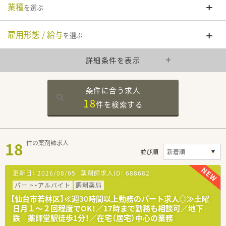
業種
を選ぶ
雇用形態 / 給与
を選ぶ
詳細条件を表示
条件に合う求人
18
件を
検索する
18
件の薬剤師求人
並び順
更新日：
2026/08/05
薬剤師求人ID：
688682
パート・アルバイト
調剤薬局
【仙台市若林区】≪週30時間以上勤務のパート求人◎≫土曜
日月１～２回程度でOK！／17時まで勤務も相談可／地下
鉄 薬師堂駅徒歩1分！／在宅（居宅）中心の業務