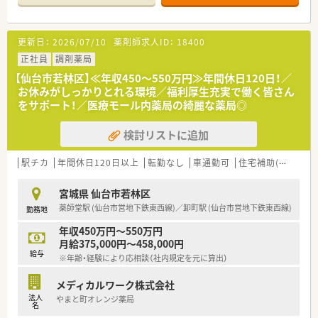
り、落ち着いた環境で業務に取り組めます。
【勤務実態について】
更新日：
2026/07/10
薬剤師求人ID：
18400
■残業がほとんど発生しない職場環境のため、終業後のプライベ
ートな時間をしっかりと確保することができます。
正社員
調剤薬局
■原則として転居を伴う異動はございませんので、地域に腰を据
【仙台市若林区】≪年収450～550万円≫年間休日120日！／
えて長期的なキャリアを築くことが可能です。
お休みがしっかりとれる環境／福利厚生充実で働く皆さん
■最寄り駅から徒歩圏内という非常にアクセスの良い立地のた
をサポート！／医療モール内薬局の綺麗な薬局◎
め、日々の通勤における負担が少ないです。
検討リストに追加
【こんな方にオススメ】
■仕事と私生活のバランスを重視し、オンとオフのメリハリをつ
けた働き方を希望される方に最適です。
駅チカ
年間休日120日以上
転勤なし
車通勤可
住宅補助(手当)あり
■大規模なチェーン薬局ではなく、地域に密着した小規模経営の
薬局で働きたい方におすすめします。
宮城県 仙台市若林区
■調剤経験を活かしつつ、17時までの勤務で時間を重視した働
薬師堂駅 (仙台市営地下鉄東西線)／卸町駅 (仙台市営地下鉄東西線)
勤務地
き方をしたい方におすすめです。
年収450万円～550万円
月給375,000円～458,000円
給与
※年齢・経験により応相談（社内規定を元に算出）
メディカルワーク株式会社
法人
やまと町オレンジ薬局
名