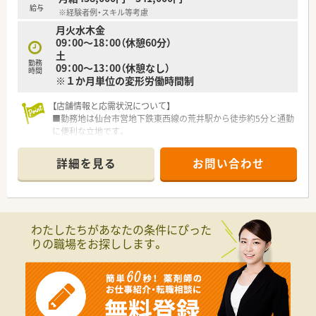
があります。
給与
※経験者例・スキル等考慮
月火水木金
≪業務内容≫
09：00～18：00（休憩60分）
■今後新店の可能性もあるエリアで業務拡大に伴う増員の募集
土
です。複数店舗を掛け持ち経験を積みたい、管理薬剤師として店
勤務
09：00～13：00（休憩なし）
舗マネジメントをしたい、在宅に深く関わっていきたいetc、あな
時間
※１か月単位の変形労働時間制
たのキャリアアップに繋がるプランを一緒に考え配置を進めま
す♪
■運転の伴う業務があるため、基本運転免許が必須になります。
【店舗情報と応需状況について】
■広く新卒、第二新卒の募集をしている薬局です。ご希望や適性
■勤務地は仙台市営地下鉄東西線の荒井駅から徒歩約5分と通勤
に応じ、面接後に実際の配属店舗を提案いたします。
に便利な立地です。
■主に耳鼻科の処方箋を応需しており、1日あたり90枚から100
〇このような方にオススメです〇
枚程度に対応します。
詳細を見る
お問い合わせ
■在宅経験があり、在宅対応スキルに更に磨きをかけたいとお考
■薬剤師は常勤4名が在籍し、常時2名から3名体制で事務スタッ
えの方！
フ3名と協力しています。
■在宅未経験だが、一からスキルを身に着けたいとお考えの方！
■管理薬剤師として店舗マネジメントの経験を積みたい。
【募集背景と求める人物像について】
■中規模の薬局で安定経営の企業で地域の方々に貢献したい。
■管理薬剤師として勤務可能な方を対象とした募集です。保険
わたしたちがあなたの条件にぴった
調剤のご経験が3年ある方歓迎です。
りの職場をお探しします。
■患者様や医師との良好な関係性を築けることなど、コミュニケ
ーションが円滑に行える方歓迎です。
■報告・連絡・相談を徹底し、問い合わせにも迅速かつ誠実に対応
できる方を歓迎します。
【職場環境と雰囲気】