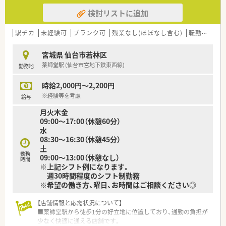
検討リストに追加
駅チカ
未経験可
ブランク可
残業なし(ほぼなし含む)
転勤なし
宮城県 仙台市若林区
薬師堂駅 (仙台市営地下鉄東西線)
勤務地
時給2,000円～2,200円
※経験等を考慮
給与
月火木金
09:00～17:00（休憩60分）
水
08:30～16:30（休憩45分）
土
勤務
09:00～13:00（休憩なし）
時間
※上記シフト例になります。
週30時間程度のシフト制勤務
※希望の働き方、曜日、お時間はご相談ください◎
【店舗情報と応需状況について】
■薬師堂駅から徒歩1分の好立地に位置しており、通勤の負担が
少なく快適に通える店舗です。