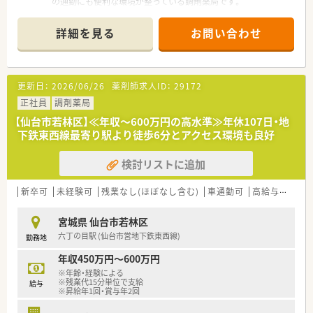
の通勤にも便利な環境が整っている調剤薬局です。
■主に施設在宅の処方箋を1日平均10枚程度応需しており、地域
医療に密着したサービスを提供しています。
詳細を見る
お問い合わせ
■常勤の薬剤師が3名、事務スタッフが2名在籍しており、協力し
合いながら日々の業務に取り組んでいます。
【募集背景と求める人物像について】
更新日：
2026/06/26
薬剤師求人ID：
29172
■今回は欠員補充ならびに体制強化のための急募となっており、
すぐにでもご活躍いただける方を求めています。
正社員
調剤薬局
■在宅医療業務への意欲が高く、フットワーク軽くさまざまな業
【仙台市若林区】≪年収～600万円の高水準≫年休107日・地
務に取り組んでいただける方を歓迎いたします。
下鉄東西線最寄り駅より徒歩6分とアクセス環境も良好
■コミュニケーション能力に長けており、周囲と円滑な人間関係
を築きながら業務を進められる方が理想的です。
検討リストに追加
【法人特徴について】
■東北および関東エリアを中心として、広範なネットワークで多
新卒可
未経験可
残業なし(ほぼなし含む)
車通勤可
高給与(600万円以上)
数の調剤薬局チェーンを店舗展開しています。
■クリニックの門前薬局や在宅専門薬局などをメインに出店し、
宮城県 仙台市若林区
居宅や施設など幅広い在宅医療に対応しています。
六丁の目駅 (仙台市営地下鉄東西線)
勤務地
■今後の業界を見据えて薬局ビジョンに沿った運営を行い、調剤
の機械化やシステム導入にも積極的な企業です。
年収450万円～600万円
※年齢・経験による
【求人情報について】
※残業代15分単位で支給
給与
■正社員の勤務薬剤師としてご入社いただき、服薬指導や監査、
※昇給年1回・賞与年2回
調剤などの基本的な業務全般をご担当いただきます。