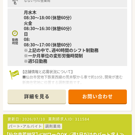
なないろの里薬局
名
月水木
08:30～18:00（休憩60分）
火金
08:30～16:30（休憩60分）
日
08:
勤務
時間
08:30～17:00（休憩60分）
※上記の中で、週40時間のシフト制勤務
※一か月単位の変形労働時間制
※週5日勤務
【店舗情報と応需状況について】
■仙台市営地下鉄東西線の荒井駅から車で約10分、開発が進む
新興住宅地に位置する調剤薬局です。
■主な応需科目は内科、外科、小児科で、処方箋の約3割が小児科
のため専門性を高めることができます。
詳細を見る
お問い合わせ
■処方箋は1日平均80枚、日曜は100枚程度で、薬剤師は常時4名
体制で業務にあたります。
【求人情報について】
更新日：
2026/07/10
薬剤師求人ID：
311584
■ご経験や能力を考慮し、年収450万円から550万円の範囲で優
遇されるため、高収入が期待できます。
パート・アルバイト
調剤薬局
■年間休日は120日以上あり、土曜日と他1日の完全週休2日制で
【仙台市若林区】≪WワークOK／週1日だけのパート求人≫