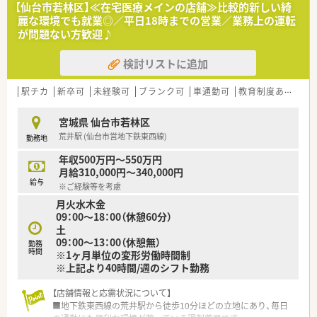
【仙台市若林区】≪在宅医療メインの店舗≫比較的新しい綺
します。
麗な環境でも就業◎／平日18時までの営業／業務上の運転
■ 調剤の実務経験が浅い未経験者やブランクのある方について
が問題ない方歓迎♪
も相談可能です◎
検討リストに追加
【勤務実態について】
■ 残業はほとんど発生しない環境が整っているため、閉局時間
である18時には速やかに退社することが可能です。
駅チカ
新卒可
未経験可
ブランク可
車通勤可
教育制度あり
シ
■ 土曜日の勤務は12時30分までとなっており、プライベートの
予定とも両立しやすい勤務形態です。
宮城県 仙台市若林区
■ 常に複数名の薬剤師が勤務する体制が整えられているため、
荒井駅 (仙台市営地下鉄東西線)
勤務地
一人きりで過度な負担がかかることはありません。
年収500万円～550万円
月給310,000円～340,000円
給与
※ご経験等を考慮
月火水木金
09：00～18：00（休憩60分）
土
09：00～13：00（休憩無）
勤務
時間
※1ヶ月単位の変形労働時間制
※上記より40時間/週のシフト勤務
【店舗情報と応需状況について】
■地下鉄東西線の荒井駅から徒歩10分ほどの立地にあり、毎日