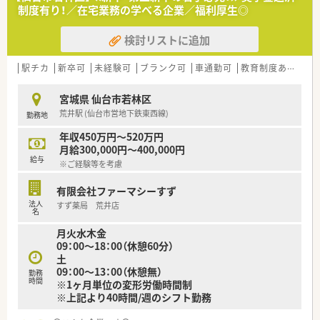
える薬局作りを行っています
制度有り！／在宅業務の学べる企業／福利厚生◎
■患者様のために！地域医療への貢献を目指しています
■風通しが良い社風で積極的に学べる、挑戦出来る環境の社風で
検討リストに追加
す。大手ほど厳しいハードルを設けず、手を挙げてくれる社員に
はまず任せてみることを大事にしている薬局です。
■夏季・年末年始休暇の他、結婚休暇などの休暇制度が充実して
駅チカ
新卒可
未経験可
ブランク可
車通勤可
教育制度あり
シ
います。
宮城県 仙台市若林区
〇こんな薬局です〇
荒井駅 (仙台市営地下鉄東西線)
勤務地
■近隣の内科クリニックからの外来対応や、在宅への対応も今後
積極的に行っていく店舗です。
年収450万円～520万円
■仙台市内の多くの店舗で施設の処方を多く受けており、応援や
月給300,000円～400,000円
人事交流を通して薬剤師としての幅を広げつつ活躍出来る環境
給与
※ご経験等を考慮
があります。
有限会社ファーマシーすず
≪業務内容≫
法人
すず薬局 荒井店
■今後新店の可能性もあるエリアで業務拡大に伴う増員の募集
名
です。複数店舗を掛け持ち経験を積みたい、管理薬剤師として店
月火水木金
舗マネジメントをしたい、在宅に深く関わっていきたいetc、あな
09：00～18：00（休憩60分）
たのキャリアアップに繋がるプランを一緒に考え配置を進めま
土
す♪
09：00～13：00（休憩無）
■運転の伴う業務があるため、基本運転免許が必須になります。
勤務
時間
※1ヶ月単位の変形労働時間制
■広く新卒、第二新卒の募集をしている薬局です。ご希望や適性
※上記より40時間/週のシフト勤務
に応じ、面接後に実際の配属店舗を提案いたします。