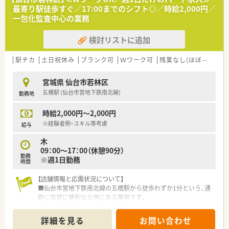
プライベートの時間も確保できます。
最寄り駅徒歩すぐ／17:00までのシフト◎／時給2,000円／
■世帯主の方には住宅手当を支給するほか、退職金制度や産休・
一包化監査中心の業務
育休制度など福利厚生が充実しています。
検討リストに追加
【職場環境と雰囲気】
■管理薬剤師をはじめ20代から30代の若手スタッフが中心とな
って活躍しており、活気のある職場です。
駅チカ
土日祝休み
ブランク可
Ｗワーク可
残業なし(ほぼなし含む)
■広々とした調剤室には自動分包機などの最新機器が導入され、
効率的に業務へ取り組むことができます。
宮城県 仙台市若林区
■門前のクリニックとは日頃から密に連携が取れており、疑義照
五橋駅 (仙台市営地下鉄南北線)
勤務地
会などもスムーズに行える関係性です。
時給2,000円～2,000円
【法人特徴について】
■仙台市内に複数の調剤薬局を展開しており、地域に根差した医
※経験者例・スキル等考慮
給与
療の提供を理念として掲げています。
木
■医療ビル内に店舗を集中して展開することで、医療機関との強
09：00～17：00（休憩90分）
固な連携と安定した経営基盤を確立しています。
勤務
※週1日勤務
■薬剤師会が主催する研修への参加費用を会社が負担するなど、
時間
社員のスキルアップを積極的に支援します。
【店舗情報と応需状況について】
■仙台市営地下鉄南北線の五橋駅から徒歩わずか1分という、通
勤に非常に便利な立地にある薬局です。
■近隣のクリニックより、呼吸器科や内科、消化器科などを中心
に1日平均15～20枚の処方箋を応需しています。
詳細を見る
お問い合わせ
■現在は常勤の薬剤師1名と医療事務スタッフ1名が在籍してお