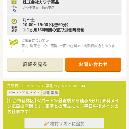
■新卒や未経験の方、ブランクがある方も応募可能となってお
株式会社カワチ薬品
り、幅広い層の薬剤師を積極的に受け入れています。
法人
カワチ薬局 仙台東店
名
■入社半年後には法定通り有給休暇が付与されるほか、夏季休暇
や年末年始などの長期休暇制度も充実しています。
月～土
10:00～19:00（休憩60分）
【勤務実態について】
勤務
※1ヵ月160時間の変形労働時間制
時間
■月曜日から金曜日は9時から18時まで、土曜日は9時から13時
までの開局時間でシフト制にて勤務いただきます。
≪薬局について≫
■稼働日×8時間で月160時間から170時間程度の勤務となり、
東北・関東を中心に展開、一部の店舗では調剤併設店もありま
在宅のスケジュールに合わせて柔軟に調整します。
す。
■施設在宅への対応があるため、自動車の運転業務が必須となっ
医薬品のみならず健康を総合的に支える「ファーマシー・モア」
ており、マイカーでの通勤や駐車場の利用も可能です。
の実現を目指し
詳細を見る
お問い合わせ
スケール・品揃え・価格・利便性の充実した店舗運営で、
1店舗あたりの売上高は業界平均の3倍～5倍の売上を誇ってい
る安定企業。
また、売場戦略の策定やスタッフのマネジメント、
更新日：
2026/06/23
薬剤師求人ID：
686804
品揃えの提案等の権限をそれぞれの店舗に委譲しており、
社員のモチベーション維持はもちろん、
パート・アルバイト
調剤薬局
地域に本当に必要なサービスを提供できるよう配慮している薬
【仙台市若林区】≪パート≫最寄駅から徒歩5分！耳鼻科メイ
局です。
ン応需の店舗です。家庭との両立にも◎平日午後メインの
お仕事です！
検討リストに追加