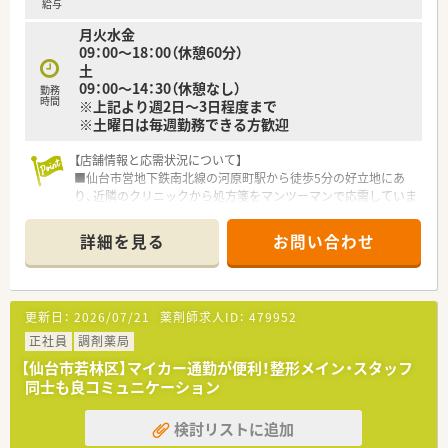
給与
月火水金
09：00～18：00（休憩60分）
土
09：00～14：30（休憩なし）
勤務
時間
※上記より週2日～3日程度まで
※土曜日は毎週勤務できる方歓迎
【店舗情報と応需状況について】
■仙台市営地下鉄南北線の河原町駅から徒歩5分の好立地にあ
り、近隣のクリニックから処方箋をマンツーマンで応需していま
す。
■処方箋枚数は1日平均30枚程度と比較的落ち着いており、内科
詳細を見る
お問い合わせ
や心療内科をメインに、在宅業務まで幅広く対応しています。
■門前クリニックの診療科目に合わせた開局時間となっており、
平日は18時まで、土曜日は14時までの勤務体制となります。
更新日：
2026/07/21
薬剤師求人ID：
479952
【勤務実態について】
■残業はほとんど発生しないため、仕事終わりの時間を趣味や家
正社員
調剤薬局
事、自己研鑽などのプライベートな活動に有効活用できます。
【仙台市若林区】マイカー通勤が便利！整形メイン・スタッフ
■木曜日と日曜日が固定でお休みとなる週休2日制を採用してお
同士も良コミュニケーション
り、役所や銀行の用事も平日に済ませられるため非常に便利で
す。
検討リストに追加
■休憩時間は外出することも可能なため、近隣でランチを楽しん