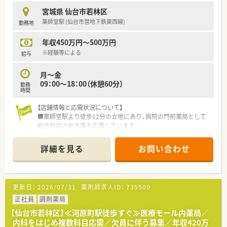
く、異動の場合にも転居の必要なし。福利厚生が十分に整ってお
宮城県 仙台市若林区
り、マイカーの給油にもメリットを感じられるなど生活サービス
薬師堂駅 (仙台市営地下鉄東西線)
勤務地
も向上します。
何よりも企業知名度が高いのが安心です。地元の商社、優良企業
年収450万円～500万円
で安定度もたかく、長期的に安心して働けます。
近年では男性社員でも育児休暇を取得するなど先進的な取り組
※経験等による
給与
みを積極的に取り入れで社員の働きやすさを向上させておりま
す。
月～金
09：00～18：00（休憩60分）
勤務
時間
【店舗情報と応需状況について】
■薬師堂駅より徒歩12分の立地にあり、病院の門前薬局として
総合科目の処方箋を応需しています。
■処方箋枚数は1日平均100枚から120枚ほどで、薬剤師常勤4名
と時短社員2名、事務員3名の手厚い体制で運営しています。
詳細を見る
お問い合わせ
■地域のかかりつけ薬局として住宅街の皆様に親しまれており、
明るく居心地の良い店内で丁寧な服薬指導を実践しています。
【募集背景と求める人物像について】
更新日：
2026/07/31
薬剤師求人ID：
735500
■産休取得予定者の発生に伴う定期的な増員募集であり、地元で
腰を据えて長く活躍いただける方を積極的に募集しています。
正社員
調剤薬局
■周囲のスタッフと調和を保ちながら誠実に業務へ取り組める、
【仙台市若林区】≪河原町駅徒歩すぐ≫医療モール内薬局／
明るくコミュニケーションが取れる方を高く評価しています。
内科をはじめ複数科目応需／欠員に伴う募集／年収420万
■職歴の多さよりも人物重視の採用を行っており、会社の方針を