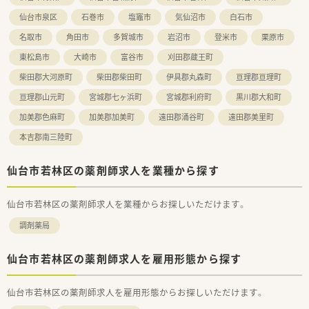
を基本としています。
■ご本人の希望がない限り転勤はないため、腰を据えて長く働く
仙台市泉区
石巻市
塩竈市
気仙沼市
白石市
ことが可能です。
名取市
角田市
多賀城市
岩沼市
登米市
栗原市
■2021年度の有給休暇消化日数は平均6.6日と、お休みも取得し
やすい環境です。
東松島市
大崎市
富谷市
刈田郡蔵王町
【想定される業務内容】
柴田郡大河原町
柴田郡柴田町
伊具郡丸森町
亘理郡亘理町
■外来の調剤・監査・服薬指導に加えて、施設や個人宅への在宅業
亘理郡山元町
宮城郡七ヶ浜町
宮城郡利府町
黒川郡大和町
務もご担当いただきます。
■将来的には、外来応対や居宅指導は正社員が中心となって担っ
加美郡色麻町
加美郡加美町
遠田郡涌谷町
遠田郡美里町
ていく方針です。
本吉郡南三陸町
■施設在宅業務では、多くの処方箋を迅速かつ正確に処理する能
力が求められます。
仙台市若林区の薬剤師求人を業種から探す
仙台市若林区の薬剤師求人を業種からお探しいただけます。
調剤薬局
仙台市若林区の薬剤師求人を雇用形態から探す
仙台市若林区の薬剤師求人を雇用形態からお探しいただけます。