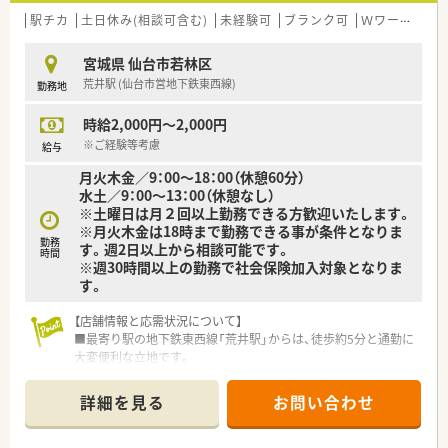
駅チカ
土日休み(相談可含む)
未経験可
ブランク可
Ｗワーク可
宮城県 仙台市若林区
荒井駅 (仙台市営地下鉄東西線)
勤務地
時給2,000円～2,000円
※ご経験等考慮
給与
月火木金／9：00～18：00（休憩60分）
水土／9：00～13：00（休憩なし）
※土曜日は月２回以上勤務できる方歓迎いたします。
※月火木金は18時まで勤務できる事が条件となりま
勤務
す。週2日以上から相談可能です。
時間
※週30時間以上の勤務で社会保険加入対象となりま
す。
【店舗情報と応需状況について】
■最寄り駅の地下鉄東西線「荒井駅」からは、徒歩約5分と通勤に
大変便利な立地です。
■主な応需科目は耳鼻咽喉科で、1日あたり平均90枚から100枚
の処方箋を受け付けています。
詳細を見る
お問い合わせ
■薬剤師は常勤4名、事務員3名が在籍しており、常時2名から3名
体制で業務を行っています。