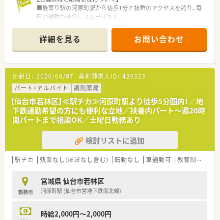
■最寄り駅の河原町駅から徒歩1分と抜群のアクセスを誇り、毎
日の通勤も非常にスムーズです。
■応需科目は循環器科と精神科と内科と泌尿器科に対応してお
り、処方箋は1日約100枚応需します。
詳細を見る
お問い合わせ
■常勤と非常勤の薬剤師に加えベテラン事務も在籍し、全員で連
携しながら業務を行っています。
【募集背景と求める人物像について】
更新日：
2026/08/07
薬剤師求人ID：
420323
■業務のさらなる円滑化を目指し、欠員に伴う新たな正社員の勤
務薬剤師を募集いたします。
パート・アルバイト
調剤薬局
■周囲のスタッフと気持ちよく協力しながら、明るくコミュニケ
【仙台市若林区】≪駅チカ≫河原町駅より徒歩5分圏内！／地
ーションを取れる方を歓迎します。
下鉄通勤希望の方にも便利な立地／扶養内パート～週20時
■これまでの知識や経験を生かして、周囲と調和しながら意欲的
間パートまで相談OK／土曜日勤務あり
に働きたい方に最適です。
検討リストに追加
【想定されるキャリアイメージ】
■多様な診療科目の処方箋を取り扱うため、薬剤師としての幅広
い専門知識を着実に習得できます。
駅チカ
残業なし(ほぼなし含む)
転勤なし
車通勤可
教育制度あり
■認定薬剤師の取得支援制度が用意されており、働きながらさら
なるスキルアップを目指せます。
宮城県 仙台市若林区
■経験を重ねることで店舗の中心的な存在となり、後輩の指導や
河原町駅 (仙台市営地下鉄南北線)
勤務地
管理業務への挑戦も可能です。
時給2,000円～2,000円