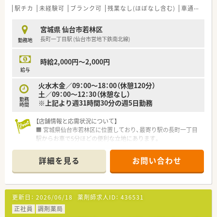
原則として転居を伴う異動はありません。
駅チカ
未経験可
ブランク可
残業なし(ほぼなし含む)
車通勤可
■MR出身の行動力ある社長のもと、年間約2店舗のペースで新規
出店を続ける急成長中の企業です。
宮城県 仙台市若林区
■地域医療への貢献を第一に考え、かかりつけ薬局機能の強化や
長町一丁目駅 (仙台市営地下鉄南北線)
勤務地
在宅医療の推進に注力しています。
時給2,000円～2,000円
給与
火水木金／09：00～18：00（休憩120分）
土／09：00～12：30（休憩なし）
勤務
※上記より週31時間30分の週5日勤務
時間
【店舗情報と応需状況について】
■ 宮城県仙台市若林区に位置しており、最寄り駅の長町一丁目
駅からお車で5分ほどの便利な立地にあります。
■ 近隣のクリニックから主に処方箋を応需しており、1日あたり
の平均枚数は60枚ほどとなっています。
詳細を見る
お問い合わせ
■ 処方科目については内科と外科がメインであり、特定の専門
科目に偏らず幅広い知見を得られる環境です。
【募集背景と求める人物像について】
更新日：
2026/06/18
薬剤師求人ID：
436531
■ 週5日勤務、週休2.5日で社会保険加入が可能なパート求人で
す◎
正社員
調剤薬局
■周囲のスタッフと協調性を持って業務に取り組める方を歓迎