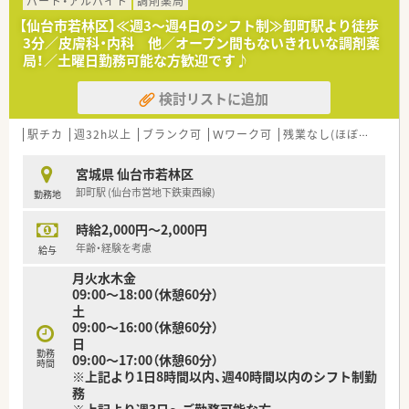
パート・アルバイト
調剤薬局
【仙台市若林区】≪週3～週4日のシフト制≫卸町駅より徒歩
3分／皮膚科・内科 他／オープン間もないきれいな調剤薬
局！／土曜日勤務可能な方歓迎です♪
検討リストに追加
駅チカ
週32h以上
ブランク可
Ｗワーク可
残業なし(ほぼなし含む)
宮城県 仙台市若林区
卸町駅 (仙台市営地下鉄東西線)
勤務地
時給2,000円～2,000円
年齢・経験を考慮
給与
月火水木金
09:00～18:00（休憩60分）
土
09:00～16:00（休憩60分）
日
勤務
09:00～17:00（休憩60分）
時間
※上記より1日8時間以内、週40時間以内のシフト制勤
務