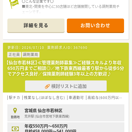
〇こんな企業です〇
〇このような方にオススメです〇
■東北・関東を中心に30店舗ほど店舗展開している調剤薬局チ
■在宅経験があり、在宅対応スキルに更に磨きをかけたいとお考
ェーンです。
えの方！
■クリニック門前、在宅専門薬局等をメインに展開し、在宅は居
■在宅未経験だが、一からスキルを身に着けたいとお考えの方！
宅・施設どちらも幅広く展開してる企業です。
■管理薬剤師として店舗マネジメントの経験を積みたい。
詳細を見る
お問い合わせ
■新卒・中途採用、双方行っており、特に若手が活躍している薬局
■中規模の薬局で安定経営の企業で地域の方々に貢献したい。
の多い会社です。e-ラーニング会社負担はもちろん、研修体制も
充実している会社です。
■今後の薬剤師業界の先を見据え、国の求める薬局ビジョンに沿
更新日：
2026/07/10
薬剤師求人ID：
367690
う店舗運営・社内教育を行っています。
※対人業務へ特化し、調剤の機械化・システムの導入に積極的
正社員
調剤薬局
で、ドクター・患者様・その他コメディカルと連携し地域医療を支
【仙台市若林区】≪管理薬剤師募集≫ご経験スキルより年収
える薬局作りを行っています
650万円までご相談◎／地下鉄東西線最寄り駅から徒歩5分
■患者様のために！地域医療への貢献を目指しています
でアクセス良好／保険薬剤師経験3年以上の方歓迎♪
■風通しが良い社風で積極的に学べる、挑戦出来る環境の社風で
す。大手ほど厳しいハードルを設けず、手を挙げてくれる社員に
検討リストに追加
はまず任せてみることを大事にしている薬局です。
■夏季・年末年始休暇の他、結婚休暇などの休暇制度が充実して
います。
駅チカ
残業なし(ほぼなし含む)
車通勤可
高給与(600万円以上)
管
〇こんな薬局です〇
宮城県 仙台市若林区
■近隣の内科クリニックからの外来対応や、在宅への対応も今後
荒井駅 (仙台市営地下鉄東西線)
勤務地
積極的に行っていく店舗です。
■仙台市内の多くの店舗で施設の処方を多く受けており、応援や
年収550万円～650万円
人事交流を通して薬剤師としての幅を広げつつ活躍出来る環境
月給458,000円～541,000円