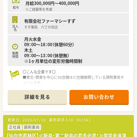
月給300,000円～400,000円
給与
※ご経験等を考慮
有限会社ファーマシーすず
法人
すず薬局 六丁の目店
名
月火水金
09：00～18：00（休憩60分）
木土
勤務
09：00～13：00（休憩無）
時間
※1ヶ月単位の変形労働時間制
〇こんな企業です〇
■東北・関東を中心に30店舗ほど店舗展開している調剤薬局チ
ェーンです。
■クリニック門前、在宅専門薬局等をメインに展開し、在宅は居
宅・施設どちらも幅広く展開してる企業です。
詳細を見る
お問い合わせ
■新卒・中途採用、双方行っており、特に若手が活躍している薬局
の多い会社です。e-ラーニング会社負担はもちろん、研修体制も
充実している会社です。
■今後の薬剤師業界の先を見据え、国の求める薬局ビジョンに沿
更新日：
2026/07/10
薬剤師求人ID：
502341
う店舗運営・社内教育を行っています。
※対人業務へ特化し、調剤の機械化・システムの導入に積極的
正社員
調剤薬局
で、ドクター・患者様・その他コメディカルと連携し地域医療を支
【仙台市若林区】≪新卒・第二新卒の若手必見！≫奨学金返済