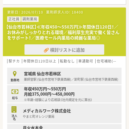
【求人情報について】
更新日：
2026/07/10
薬剤師求人ID：
18400
■ご経験や能力を考慮し、年収450万円から550万円の範囲で優
遇されるため、高収入が期待できます。
正社員
調剤薬局
■年間休日は120日以上あり、土曜日と他1日の完全週休2日制で
【仙台市若林区】≪年収450～550万円≫年間休日120日！／
プライベートの時間も確保できます。
お休みがしっかりとれる環境／福利厚生充実で働く皆さん
■世帯主の方には住宅手当を支給するほか、退職金制度や産休・
をサポート！／医療モール内薬局の綺麗な薬局◎
育休制度など福利厚生が充実しています。
検討リストに追加
【職場環境と雰囲気】
■管理薬剤師をはじめ20代から30代の若手スタッフが中心とな
って活躍しており、活気のある職場です。
駅チカ
年間休日120日以上
転勤なし
車通勤可
住宅補助(手当)あり
■広々とした調剤室には自動分包機などの最新機器が導入され、
効率的に業務へ取り組むことができます。
宮城県 仙台市若林区
■門前のクリニックとは日頃から密に連携が取れており、疑義照
薬師堂駅 (仙台市営地下鉄東西線)／卸町駅 (仙台市営地下鉄東西線)
勤務地
会などもスムーズに行える関係性です。
年収450万円～550万円
【法人特徴について】
月給375,000円～458,000円
■仙台市内に複数の調剤薬局を展開しており、地域に根差した医
給与
※年齢・経験により応相談（社内規定を元に算出）
療の提供を理念として掲げています。
■医療ビル内に店舗を集中して展開することで、医療機関との強
メディカルワーク株式会社
固な連携と安定した経営基盤を確立しています。
法人
やまと町オレンジ薬局
■薬剤師会が主催する研修への参加費用を会社が負担するなど、
名
社員のスキルアップを積極的に支援します。
月火水木金