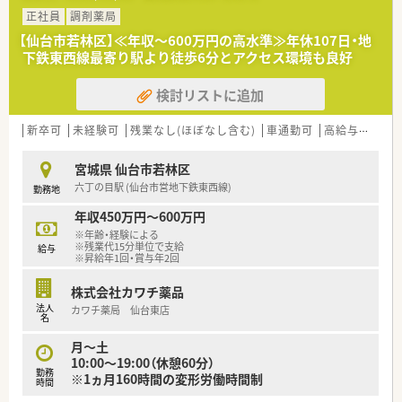
すぐにでもご活躍いただける方を求めています。
正社員
調剤薬局
■在宅医療業務への意欲が高く、フットワーク軽くさまざまな業
【仙台市若林区】≪年収～600万円の高水準≫年休107日・地
務に取り組んでいただける方を歓迎いたします。
下鉄東西線最寄り駅より徒歩6分とアクセス環境も良好
■コミュニケーション能力に長けており、周囲と円滑な人間関係
を築きながら業務を進められる方が理想的です。
検討リストに追加
【法人特徴について】
■東北および関東エリアを中心として、広範なネットワークで多
新卒可
未経験可
残業なし(ほぼなし含む)
車通勤可
高給与(600万円以上)
数の調剤薬局チェーンを店舗展開しています。
■クリニックの門前薬局や在宅専門薬局などをメインに出店し、
宮城県 仙台市若林区
居宅や施設など幅広い在宅医療に対応しています。
六丁の目駅 (仙台市営地下鉄東西線)
勤務地
■今後の業界を見据えて薬局ビジョンに沿った運営を行い、調剤
の機械化やシステム導入にも積極的な企業です。
年収450万円～600万円
※年齢・経験による
【求人情報について】
※残業代15分単位で支給
給与
■正社員の勤務薬剤師としてご入社いただき、服薬指導や監査、
※昇給年1回・賞与年2回
調剤などの基本的な業務全般をご担当いただきます。
■新卒や未経験の方、ブランクがある方も応募可能となってお
株式会社カワチ薬品
り、幅広い層の薬剤師を積極的に受け入れています。
法人
カワチ薬局 仙台東店
名
■入社半年後には法定通り有給休暇が付与されるほか、夏季休暇
や年末年始などの長期休暇制度も充実しています。
月～土
10:00～19:00（休憩60分）
【勤務実態について】
勤務
※1ヵ月160時間の変形労働時間制
時間
■月曜日から金曜日は9時から18時まで、土曜日は9時から13時