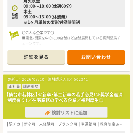
月火水金
09：00～18：00（休憩60分）
木土
勤務
09：00～13：00（休憩無）
時間
※1ヶ月単位の変形労働時間制
〇こんな企業です〇
■東北・関東を中心に30店舗ほど店舗展開している調剤薬局チ
ェーンです。
■クリニック門前、在宅専門薬局等をメインに展開し、在宅は居
宅・施設どちらも幅広く展開してる企業です。
詳細を見る
お問い合わせ
■新卒・中途採用、双方行っており、特に若手が活躍している薬局
の多い会社です。e-ラーニング会社負担はもちろん、研修体制も
充実している会社です。
■今後の薬剤師業界の先を見据え、国の求める薬局ビジョンに沿
更新日：
2026/07/10
薬剤師求人ID：
502341
う店舗運営・社内教育を行っています。
※対人業務へ特化し、調剤の機械化・システムの導入に積極的
正社員
調剤薬局
で、ドクター・患者様・その他コメディカルと連携し地域医療を支
【仙台市若林区】≪新卒・第二新卒の若手必見！≫奨学金返済
える薬局作りを行っています
制度有り！／在宅業務の学べる企業／福利厚生◎
■患者様のために！地域医療への貢献を目指しています
■風通しが良い社風で積極的に学べる、挑戦出来る環境の社風で
検討リストに追加
す。大手ほど厳しいハードルを設けず、手を挙げてくれる社員に
はまず任せてみることを大事にしている薬局です。
■夏季・年末年始休暇の他、結婚休暇などの休暇制度が充実して
駅チカ
新卒可
未経験可
ブランク可
車通勤可
教育制度あり
シ
います。