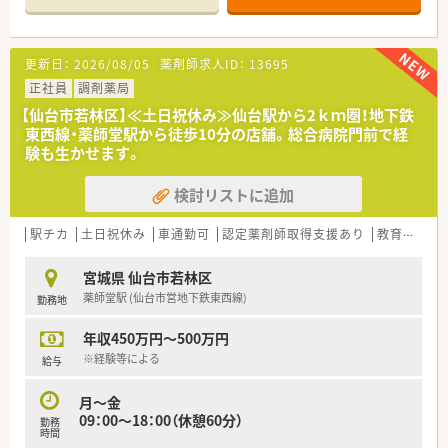
とゆったり。人数体制も整っているので患者さん対応もゆとり
をもって行えます。
全店舗に監査レンジを導入。ヒューマンエラーを極力なくす取
更新日：
2026/08/05
薬剤師求人ID：
13695
組をおこなっております。
入社時に有給休暇を11日付与。急なお休みの取得や家庭との両
正社員
調剤薬局
立を考える方にはうれしい制度。
【仙台市若林区】≪土日祝休み≫仙台駅から2ｋｍ圏！地下鉄
かかりつけ薬剤師や資格取得はもちろん重要ですが、ノルマ制度
東西線・薬師堂駅から徒歩10分の店舗。総合病院門前で経
はないのが安心です。しかも目標を達成すると評価制度にも反
験も生かせます。
映するのでやりがいアップ。向上心のある方も、じっくり自分の
ペースで積みたい方もどんな方でも働きやすい仕組みをバック
検討リストに追加
アップしてくれる会社です。
≪こんな方におすすめです≫
駅チカ
土日祝休み
車通勤可
認定薬剤師取得支援あり
教育制度あり
宮城県で腰を据えて長期的に働きたい方におすすめ。店舗も多
く、異動の場合にも転居の必要なし。福利厚生が十分に整ってお
宮城県 仙台市若林区
り、マイカーの給油にもメリットを感じられるなど生活サービス
薬師堂駅 (仙台市営地下鉄東西線)
勤務地
も向上します。
何よりも企業知名度が高いのが安心です。地元の商社、優良企業
年収450万円～500万円
で安定度もたかく、長期的に安心して働けます。
近年では男性社員でも育児休暇を取得するなど先進的な取り組
※経験等による
給与
みを積極的に取り入れで社員の働きやすさを向上させておりま
す。
月～金
09：00～18：00（休憩60分）
勤務
時間