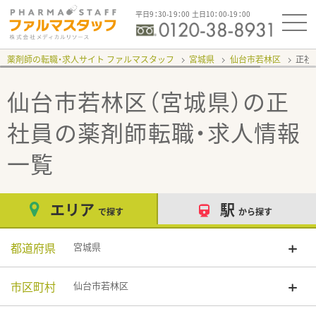
平日9：30-19：00 土日10：00-19：00
薬剤師の転職・求人サイト ファルマスタッフ
宮城県
仙台市若林区
正社
仙台市若林区（宮城県）の正
社員
の薬剤師転職・求人情報
一覧
エリア
駅
で探す
から探す
都道府県
宮城県
市区町村
仙台市若林区