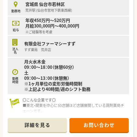
宮城県 仙台市若林区
〇こんな薬局です〇
荒井駅 (仙台市営地下鉄東西線)
勤務地
■近隣の内科クリニックからの外来対応や、在宅への対応も今後
積極的に行っていく店舗です。
年収450万円～520万円
■仙台市内の多くの店舗で施設の処方を多く受けており、応援や
月給300,000円～400,000円
人事交流を通して薬剤師としての幅を広げつつ活躍出来る環境
給与
※ご経験等を考慮
があります。
有限会社ファーマシーすず
≪業務内容≫
法人
すず薬局 荒井店
■今後新店の可能性もあるエリアで業務拡大に伴う増員の募集
名
です。複数店舗を掛け持ち経験を積みたい、管理薬剤師として店
月火水木金
舗マネジメントをしたい、在宅に深く関わっていきたいetc、あな
09：00～18：00（休憩60分）
たのキャリアアップに繋がるプランを一緒に考え配置を進めま
土
す♪
09：00～13：00（休憩無）
■運転の伴う業務があるため、基本運転免許が必須になります。
勤務
時間
※1ヶ月単位の変形労働時間制
■広く新卒、第二新卒の募集をしている薬局です。ご希望や適性
※上記より40時間/週のシフト勤務
に応じ、面接後に実際の配属店舗を提案いたします。
〇こんな企業です〇
〇このような方にオススメです〇
■東北・関東を中心に30店舗ほど店舗展開している調剤薬局チ
■在宅経験があり、在宅対応スキルに更に磨きをかけたいとお考
ェーンです。
えの方！
■クリニック門前、在宅専門薬局等をメインに展開し、在宅は居
■在宅未経験だが、一からスキルを身に着けたいとお考えの方！
宅・施設どちらも幅広く展開してる企業です。
■管理薬剤師として店舗マネジメントの経験を積みたい。
詳細を見る
お問い合わせ
■新卒・中途採用、双方行っており、特に若手が活躍している薬局
■中規模の薬局で安定経営の企業で地域の方々に貢献したい。
の多い会社です。e-ラーニング会社負担はもちろん、研修体制も