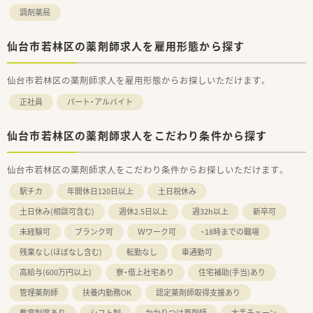
調剤薬局
仙台市若林区の薬剤師求人を雇用形態から探す
仙台市若林区の薬剤師求人を雇用形態からお探しいただけます。
正社員
パート・アルバイト
仙台市若林区の薬剤師求人をこだわり条件から探す
仙台市若林区の薬剤師求人をこだわり条件からお探しいただけます。
駅チカ
年間休日120日以上
土日祝休み
土日休み(相談可含む)
週休2.5日以上
週32h以上
新卒可
未経験可
ブランク可
Ｗワーク可
~18時までの職場
残業なし(ほぼなし含む)
転勤なし
車通勤可
高給与(600万円以上)
寮・借上社宅あり
住宅補助(手当)あり
管理薬剤師
扶養内勤務OK
認定薬剤師取得支援あり
教育制度あり
シフト制
かかりつけ薬剤師
大手チェーン