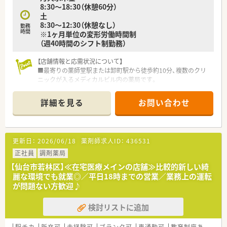
8:30～18:30（休憩60分）
土
8:30～12:30（休憩なし）
勤務
時間
※1ヶ月単位の変形労働時間制
（週40時間のシフト制勤務）
【店舗情報と応需状況について】
■最寄りの薬師堂駅または卸町駅から徒歩約10分、複数のクリ
ニックが入るメディカルビル内の薬局です。
■内科や整形外科、婦人科など多彩な科目を応需しており、1日
の処方箋枚数は約250枚にのぼります。
詳細を見る
お問い合わせ
■正社員薬剤師6名とパート2名、事務7名が在籍し、若手を中心
に活気のある雰囲気で運営しています。
【求人情報について】
更新日：
2026/06/18
薬剤師求人ID：
436531
■これまでのご経験やスキルを十分に考慮し、年収450万円から
550万円の範囲で優遇いたします。
正社員
調剤薬局
■週休2.5日制を採用しており、年間休日は120日と、プライベー
【仙台市若林区】≪在宅医療メインの店舗≫比較的新しい綺
トの時間も大切にできます。
麗な環境でも就業◎／平日18時までの営業／業務上の運転
■月々の薬剤師手当や定額業務手当に加え、充実した福利厚生で
が問題ない方歓迎♪
社員の生活をしっかりと支えます。
検討リストに追加
【法人特徴について】
■仙台市を中心に20店舗以上を展開する地域密着型の薬局で、
原則として転居を伴う異動はありません。
駅チカ
新卒可
未経験可
ブランク可
車通勤可
教育制度あり
シ