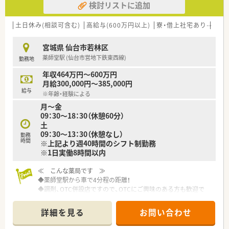
検討リストに追加
土日休み(相談可含む)
高給与(600万円以上)
寮・借上社宅あり
住宅
宮城県 仙台市若林区
薬師堂駅 (仙台市営地下鉄東西線)
勤務地
年収464万円～600万円
月給300,000円～385,000円
給与
※年齢・経験による
月～金
09：30～18：30（休憩60分）
土
09：30～13：30（休憩なし）
勤務
時間
※上記より週40時間のシフト制勤務
※1日実働8時間以内
≪ こんな薬局です ≫
◆薬師堂駅から車で4分程の距離！
◆調剤、OTC併設店ですので、OTCにご興味のある方も歓迎で
す！
詳細を見る
お問い合わせ
≪ こんな企業です ≫
◆年間休日110日、有休消化もしやすい環境です。メリハリをつ