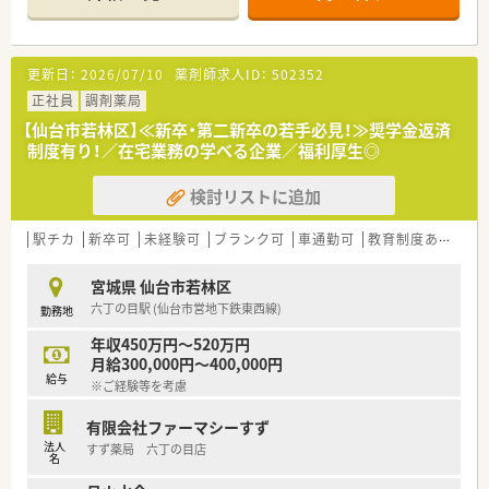
■仙台駅近隣の店舗へヘルプ対応が可能な方歓迎♪
≪薬局について≫
◎平日は19:00まで営業と比較的遅めですが、シフト制で対応し
更新日：
2026/07/10
薬剤師求人ID：
502352
ております！
◎門前を持たない店舗のため、様々な医療機関からの処方箋をご
正社員
調剤薬局
経験いただけます♪
【仙台市若林区】≪新卒・第二新卒の若手必見！≫奨学金返済
◎店内は広く薬店のような雰囲気。健康相談や飲み合わせなど
制度有り！／在宅業務の学べる企業／福利厚生◎
のご相談も受けております！
検討リストに追加
■□■企業について■□■
仙台市内に本社を置き、宮城県を中心に他東北エリアにも店舗展
開されている地場の調剤薬局です。
駅チカ
新卒可
未経験可
ブランク可
車通勤可
教育制度あり
シ
大手企業のグループ会社ですが、和気あいあいとした雰囲気が特
徴です。
宮城県 仙台市若林区
他の方と協力して業務に取組める方歓迎です！
六丁の目駅 (仙台市営地下鉄東西線)
勤務地
年収450万円～520万円
月給300,000円～400,000円
給与
※ご経験等を考慮
有限会社ファーマシーすず
法人
すず薬局 六丁の目店
名