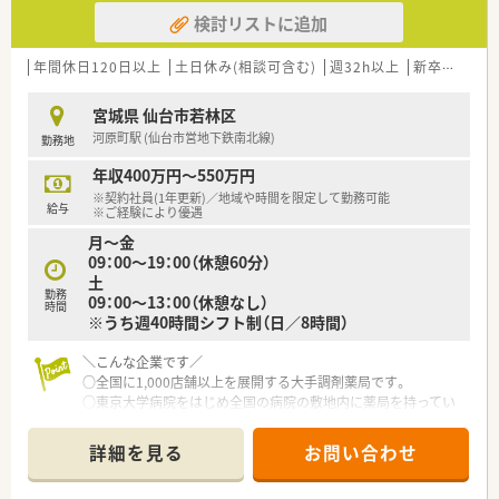
1日平均200枚ほど応需している医療モール型です。
検討リストに追加
■薬剤師は常勤3名とパート4名が在籍しており、常時3名から5
名体制で協力しながらスピーディーに業務を行います。
年間休日120日以上
土日休み(相談可含む)
週32h以上
新卒可
残業
【勤務実態について】
■開局時間は18時までとなっており、正社員であっても残業がほ
宮城県 仙台市若林区
とんど発生しないため、プライベートを充実させることが可能で
河原町駅 (仙台市営地下鉄南北線)
勤務地
す。
■土日も営業しているためシフト制での勤務となりますが、1日
年収400万円～550万円
通しでの休みが取得しやすく、オンオフの切り替えが容易です。
※契約社員(1年更新)／地域や時間を限定して勤務可能
■在宅業務においてはお薬の配送時に自家用車を使用する可能
給与
※ご経験により優遇
性があるため、柔軟に動けるフットワークの軽さが求められま
月～金
す。
09：00～19：00（休憩60分）
土
【求人情報について】
勤務
09：00～13：00（休憩なし）
■想定年収は450万円から600万円と幅広く、これまでの経験や
時間
※うち週40時間シフト制（日／8時間）
スキルを正当に考慮した上で最終的な給与額が決定されます。
■正社員採用だけでなく、テキパキと動ける方であれば60代の
＼こんな企業です／
方の相談も可能となっており、幅広い年齢層を受け入れていま
○全国に1,000店舗以上を展開する大手調剤薬局です。
す。
○東京大学病院をはじめ全国の病院の敷地内に薬局を持ってい
■住宅手当や管理薬剤師手当などの各種手当が充実しているほ
ます。
か、昇給制度も年1回設けられており安定した待遇が期待できま
病診薬連携を強化することで、地域にお住いの患者様に高度な医
す。
詳細を見る
お問い合わせ
療の提供を実現しています。
○全店「同一の機械・システム」を採用しており、且つ処方箋の応