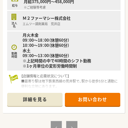
月給375,000円～458,000円
給与
※ご経験等考慮
Ｍ２ファーマシー株式会社
法人
エムツー調剤薬局 荒井店
名
月火木金
09：00～18：00（休憩60分）
10：00～19：00（休憩60分）
水土
勤務
09：00～13：00（休憩60分）
時間
※上記時間の中で40時間のシフト勤務
※1ヶ月単位の変形労働時間制
【店舗情報と応需状況について】
■最寄り駅は地下鉄東西線の荒井駅で、駅から徒歩5分と通勤に
便利な立地にあります。
■今回は今後の体制強化とサービス向上のための増員募集とな
っております。
詳細を見る
お問い合わせ
■薬剤師は常勤4名、事務員は3名が在籍し、常時2～3名体制で業
務にあたっています。
【法人特徴について】
■宮城県内に6店舗、岩手県に2店舗の調剤薬局を地域密着型で
展開している企業です。