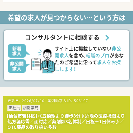
需内容が多岐にわたる（敷地内・病院門前・医療モール・CL門前）
ので、スキルUPしたい方にはお勧めもです。
○長期就業＆自己研讃を続ける事で給与があがる仕組みになっ
希望の求人が見つからない…という方は
ており、将来的に高年収も狙う事が出来ます。
○インターネットを使って処方薬の飲み方を遠隔指導する「オン
ライン服薬指導」、今後も病院の「敷地内薬局」の推進、女性客の
取り込みを狙う店舗でデザインの一新。
コンサルタントに相談する
M&Aによる店舗拡大と業界のリーディングカンパニーとして成
長を続けています。
サイト上に掲載していない
非公
○どの店舗も、最新システムが整っています！
開求人
を含め、
転職のプロ
があな
＼福利厚生／
たのご希望に沿って
求人をお探
〇「社員第一主義」を掲げている同社では、福利厚生面が手厚く
しします！
年間休日120日以上、「連続休暇制度（年に1回、最大9連休を取得
できる制度）」等
プライベートも充実出来る様にワークライフバランスを後押し
してくれる制度が充実しています。
〇社員割引制度、財形貯蓄制度、スポーツジム優待等が受けられ
る他、提携の保養施設は全国に40ヵ所あります。
更新日：
2026/07/10
薬剤師求人ID：
506107
〇産休・育休・時短勤務者2,097人以上等、どれも業界トップクラ
正社員
調剤薬局
スの実績!
産休、育休取得はもちろんのこと、育児短時間勤務制度を実施
【仙台市若林区】≪五橋駅より徒歩8分≫近隣の医療機関より
育児休業より復帰後、1日最大2時間短縮して勤務できる制度で
処方箋応需／面対応／薬剤師3名体制／日祝＋1日休み♪／
す。
OTC薬品の取り扱い多数
法律では3歳までですが、同社では小学校就学時までの期間利用