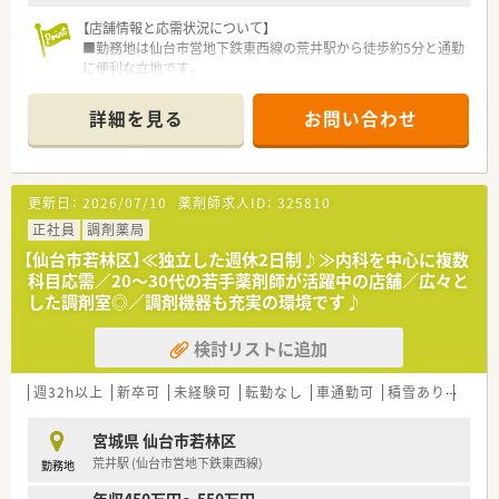
す♪
■運転の伴う業務があるため、基本運転免許が必須になります。
【店舗情報と応需状況について】
■広く新卒、第二新卒の募集をしている薬局です。ご希望や適性
■勤務地は仙台市営地下鉄東西線の荒井駅から徒歩約5分と通勤
に応じ、面接後に実際の配属店舗を提案いたします。
に便利な立地です。
■主に耳鼻科の処方箋を応需しており、1日あたり90枚から100
〇このような方にオススメです〇
枚程度に対応します。
詳細を見る
お問い合わせ
■在宅経験があり、在宅対応スキルに更に磨きをかけたいとお考
■薬剤師は常勤4名が在籍し、常時2名から3名体制で事務スタッ
えの方！
フ3名と協力しています。
■在宅未経験だが、一からスキルを身に着けたいとお考えの方！
■管理薬剤師として店舗マネジメントの経験を積みたい。
【募集背景と求める人物像について】
更新日：
2026/07/10
薬剤師求人ID：
325810
■中規模の薬局で安定経営の企業で地域の方々に貢献したい。
■管理薬剤師として勤務可能な方を対象とした募集です。保険
調剤のご経験が3年ある方歓迎です。
正社員
調剤薬局
■患者様や医師との良好な関係性を築けることなど、コミュニケ
【仙台市若林区】≪独立した週休2日制♪≫内科を中心に複数
ーションが円滑に行える方歓迎です。
科目応需／20～30代の若手薬剤師が活躍中の店舗／広々と
■報告・連絡・相談を徹底し、問い合わせにも迅速かつ誠実に対応
した調剤室◎／調剤機器も充実の環境です♪
できる方を歓迎します。
検討リストに追加
【職場環境と雰囲気】
■代表取締役も薬剤師であり、従業員との距離が近く非常に風通
しの良い職場環境です。
週32h以上
新卒可
未経験可
転勤なし
車通勤可
積雪あり
教育
■エリアマネージャーによる入社後のサポート体制も整ってお
り、安心して業務に臨めます。
宮城県 仙台市若林区
■服装も自由度が高く、パーマやネクタイなしも可能で、同業他
荒井駅 (仙台市営地下鉄東西線)
勤務地
社以外であれば副業も可能です。
年収450万円～550万円