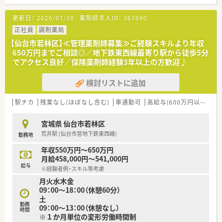
充実している会社です。
■今後の薬剤師業界の先を見据え、国の求める薬局ビジョンに沿
更新日：
2026/07/10
薬剤師求人ID：
367690
う店舗運営・社内教育を行っています。
※対人業務へ特化し、調剤の機械化・システムの導入に積極的
正社員
調剤薬局
で、ドクター・患者様・その他コメディカルと連携し地域医療を支
【仙台市若林区】≪管理薬剤師募集≫ご経験スキルより年収
える薬局作りを行っています
650万円までご相談◎／地下鉄東西線最寄り駅から徒歩5分
■患者様のために！地域医療への貢献を目指しています
でアクセス良好／保険薬剤師経験3年以上の方歓迎♪
■風通しが良い社風で積極的に学べる、挑戦出来る環境の社風で
す。大手ほど厳しいハードルを設けず、手を挙げてくれる社員に
検討リストに追加
はまず任せてみることを大事にしている薬局です。
■夏季・年末年始休暇の他、結婚休暇などの休暇制度が充実して
います。
駅チカ
残業なし(ほぼなし含む)
車通勤可
高給与(600万円以上)
管
〇こんな薬局です〇
宮城県 仙台市若林区
■近隣の内科クリニックからの外来対応や、在宅への対応も今後
荒井駅 (仙台市営地下鉄東西線)
勤務地
積極的に行っていく店舗です。
■仙台市内の多くの店舗で施設の処方を多く受けており、応援や
年収550万円～650万円
人事交流を通して薬剤師としての幅を広げつつ活躍出来る環境
月給458,000円～541,000円
があります。
給与
※経験者例・スキル等考慮
月火水木金
≪業務内容≫
09：00～18：00（休憩60分）
■今後新店の可能性もあるエリアで業務拡大に伴う増員の募集
土
です。複数店舗を掛け持ち経験を積みたい、管理薬剤師として店
勤務
09：00～13：00（休憩なし）
舗マネジメントをしたい、在宅に深く関わっていきたいetc、あな
時間
※１か月単位の変形労働時間制
たのキャリアアップに繋がるプランを一緒に考え配置を進めま