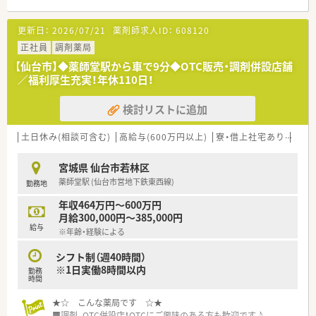
けながらお仕事したい方にも最適です
◆大手チェーン薬局ならではの福利厚生が充実していますので、
更新日：
2026/07/21
薬剤師求人ID：
608120
産休育休制度や育児介護短時間勤務制度など、ライフスタイルの
変化にあわせて安心してお仕事を続けられる実績が多数ありま
正社員
調剤薬局
す。
【仙台市】◆薬師堂駅から車で9分◆OTC販売・調剤併設店舗
◆教育体制の他、明確な昇格基準を設けていますので、ご自身の
／福利厚生充実！年休110日！
頑張りがはっきりと反映され、やりがいを持って取り組んでいく
ことができます。
検討リストに追加
土日休み(相談可含む)
高給与(600万円以上)
寮・借上社宅あり
住宅
宮城県 仙台市若林区
薬師堂駅 (仙台市営地下鉄東西線)
勤務地
年収464万円～600万円
月給300,000円～385,000円
給与
※年齢・経験による
シフト制（週40時間）
※1日実働8時間以内
勤務
時間
★☆ こんな薬局です ☆★
■調剤、OTC併設店！OTCにご興味のある方も歓迎です♪