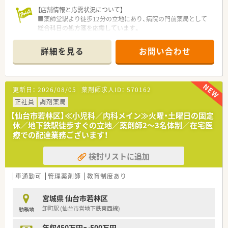
【店舗情報と応需状況について】
■薬師堂駅より徒歩12分の立地にあり、病院の門前薬局として
総合科目の処方箋を応需しています。
■処方箋枚数は1日平均100枚から120枚ほどで、薬剤師常勤4名
と時短社員2名、事務員3名の手厚い体制で運営しています。
詳細を見る
お問い合わせ
■地域のかかりつけ薬局として住宅街の皆様に親しまれており、
明るく居心地の良い店内で丁寧な服薬指導を実践しています。
【募集背景と求める人物像について】
更新日：
2026/08/05
薬剤師求人ID：
570162
■産休取得予定者の発生に伴う定期的な増員募集であり、地元で
腰を据えて長く活躍いただける方を積極的に募集しています。
正社員
調剤薬局
■周囲のスタッフと調和を保ちながら誠実に業務へ取り組める、
【仙台市若林区】≪小児科／内科メイン≫火曜・土曜日の固定
明るくコミュニケーションが取れる方を高く評価しています。
休／地下鉄駅徒歩すぐの立地／薬剤師2～3名体制／在宅医
■職歴の多さよりも人物重視の採用を行っており、会社の方針を
療での配達業務ございます！
理解して自ら考え行動できる柔軟な人材を求めています。
検討リストに追加
【法人特徴について】
■宮城県仙台市に本社を置く東証上場グループの総合商社が母
体であり、全国に100店舗以上の薬局を展開する安定企業です。
車通勤可
管理薬剤師
教育制度あり
■グループ全体の売上規模は業界最大手を超える水準を誇り、圧
倒的な社会的信用と抜群の経営基盤を兼ね備えています。
宮城県 仙台市若林区
■美術館や水族館の運営、プロ球団のスポンサーを務めるなど、
卸町駅 (仙台市営地下鉄東西線)
勤務地
地域貢献活動にも非常に力を入れている優良企業です。
年収450万円～500万円