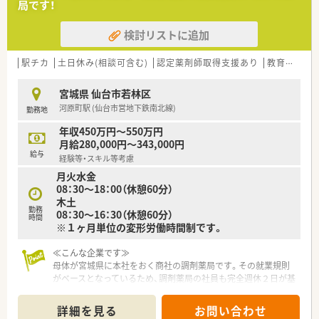
局です！
検討リストに追加
駅チカ
土日休み(相談可含む)
認定薬剤師取得支援あり
教育制度あり
宮城県 仙台市若林区
河原町駅 (仙台市営地下鉄南北線)
勤務地
年収450万円～550万円
月給280,000円～343,000円
給与
経験等・スキル等考慮
月火水金
08：30～18：00（休憩60分）
木土
勤務
08：30～16：30（休憩60分）
時間
※１ヶ月単位の変形労働時間制です。
≪こんな企業です≫
母体が宮城県に本社をおく商社の調剤薬局です。その就業規則
がベースとなっているため、調剤薬局の社員も完全週休２日が基
本。プライベートや私生活を大事にされたい方、家庭との両立を
考えているママさんスタッフにはうれしいですね。
詳細を見る
お問い合わせ
薬剤師１人あたりの処方箋対応枚数各店舗共通で20～25枚/日