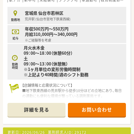
■MR出身の行動力ある社長のもと、年間約2店舗のペースで新規
出店を続ける急成長中の企業です。
宮城県 仙台市若林区
■地域医療への貢献を第一に考え、かかりつけ薬局機能の強化や
荒井駅 (仙台市営地下鉄東西線)
勤務地
在宅医療の推進に注力しています。
年収500万円～550万円
月給310,000円～340,000円
給与
※ご経験等を考慮
月火水木金
09：00～18：00（休憩60分）
土
09：00～13：00（休憩無）
勤務
時間
※1ヶ月単位の変形労働時間制
※上記より40時間/週のシフト勤務
【店舗情報と応需状況について】
■地下鉄東西線の荒井駅から徒歩10分ほどの立地にあり、毎日
の通勤にも便利な環境が整っている調剤薬局です。
■主に施設在宅の処方箋を1日平均10枚程度応需しており、地域
医療に密着したサービスを提供しています。
詳細を見る
お問い合わせ
■常勤の薬剤師が3名、事務スタッフが2名在籍しており、協力し
合いながら日々の業務に取り組んでいます。
【募集背景と求める人物像について】
更新日：
2026/06/26
薬剤師求人ID：
29172
■今回は欠員補充ならびに体制強化のための急募となっており、