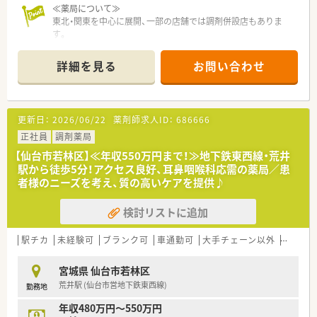
までの開局時間でシフト制にて勤務いただきます。
≪薬局について≫
■稼働日×8時間で月160時間から170時間程度の勤務となり、
東北・関東を中心に展開、一部の店舗では調剤併設店もありま
在宅のスケジュールに合わせて柔軟に調整します。
す。
■施設在宅への対応があるため、自動車の運転業務が必須となっ
医薬品のみならず健康を総合的に支える「ファーマシー・モア」
ており、マイカーでの通勤や駐車場の利用も可能です。
の実現を目指し
詳細を見る
お問い合わせ
スケール・品揃え・価格・利便性の充実した店舗運営で、
1店舗あたりの売上高は業界平均の3倍～5倍の売上を誇ってい
る安定企業。
また、売場戦略の策定やスタッフのマネジメント、
更新日：
2026/06/22
薬剤師求人ID：
686666
品揃えの提案等の権限をそれぞれの店舗に委譲しており、
社員のモチベーション維持はもちろん、
正社員
調剤薬局
地域に本当に必要なサービスを提供できるよう配慮している薬
【仙台市若林区】≪年収550万円まで！≫地下鉄東西線・荒井
局です。
駅から徒歩5分！アクセス良好、耳鼻咽喉科応需の薬局／患
者様のニーズを考え、質の高いケアを提供♪
検討リストに追加
駅チカ
未経験可
ブランク可
車通勤可
大手チェーン以外
~18時
宮城県 仙台市若林区
荒井駅 (仙台市営地下鉄東西線)
勤務地
年収480万円～550万円