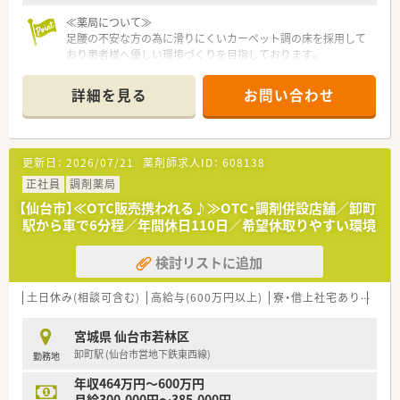
≪薬局について≫
足腰の不安な方の為に滑りにくいカーペット調の床を採用して
おり患者様へ優しい環境づくりを目指しております。
詳細を見る
お問い合わせ
更新日：
2026/07/21
薬剤師求人ID：
608138
正社員
調剤薬局
【仙台市】≪OTC販売携われる♪≫OTC・調剤併設店舗／卸町
駅から車で6分程／年間休日110日／希望休取りやすい環境
検討リストに追加
土日休み(相談可含む)
高給与(600万円以上)
寮・借上社宅あり
住宅
宮城県 仙台市若林区
卸町駅 (仙台市営地下鉄東西線)
勤務地
年収464万円～600万円
月給300,000円～385,000円