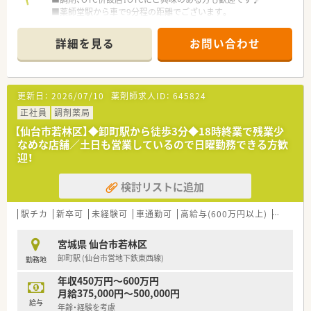
■薬師堂駅から車で9分程の距離でございます。
■県道沿いに面しておりますので、通勤にも便利な立地です。
詳細を見る
お問い合わせ
★☆ こんな企業です ☆★
■年間休日110日、有休消化もしやすい環境です。しっかり働い
て、その分オフの日はゆっくりリフレッシュできます。
■大手チェーン薬局ならではの福利厚生が充実していますので、
更新日：
2026/07/10
薬剤師求人ID：
645824
産休育休制度や育児介護短時間勤務制度など、ライフスタイルの
変化にあわせて安心してお仕事を続けられる実績が多数ありま
正社員
調剤薬局
す。
【仙台市若林区】◆卸町駅から徒歩3分◆18時終業で残業少
■教育制度も充実！教育制度以外にも、明確な昇格基準を設けら
なめな店舗／土日も営業しているので日曜勤務できる方歓
れております。
迎！
検討リストに追加
駅チカ
新卒可
未経験可
車通勤可
高給与(600万円以上)
教育制
宮城県 仙台市若林区
卸町駅 (仙台市営地下鉄東西線)
勤務地
年収450万円～600万円
月給375,000円～500,000円
給与
年齢・経験を考慮