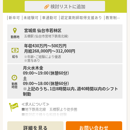
可能♪
検討リストに追加
新卒可
未経験可
車通勤可
認定薬剤師取得支援あり
教育制度あり
宮城県 仙台市若林区
五橋駅 (仙台市営地下鉄南北線)
勤務地
年収430万円～500万円
月給268,000円～312,000円
給与
※年齢・ご経験により優遇
※賞与あり
月火水木金
09:00～19:00（休憩60分）
土
09:00～18:00（休憩60分）
勤務
時間
※上記のうち、1日8時間以内、週40時間以内のシフト
制勤
≪求人について≫
■地下鉄南北線 五橋駅より徒歩圏
■面対応で様々な科目を経験
■薬剤師3名体制◎
■週休2日でメリハリのある働き方
詳細を見る
お問い合わせ