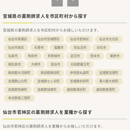
■訪問看護や居宅介護支援も運営し、地域医療に幅広く貢献する
ことを目指しています。
■社内に多職種が在籍しているため、在宅医療においてスムーズ
宮城県の薬剤師求人を市区町村から探す
な連携が可能です。
宮城県の薬剤師求人を市区町村からお探しいただけます。
【勤務実態について】
■みなし残業時間を超える残業はほとんどなく、月10時間以内
仙台市青葉区
仙台市宮城野区
仙台市若林区
仙台市太白区
を基本としています。
■ご本人の希望がない限り転勤はないため、腰を据えて長く働く
仙台市泉区
石巻市
塩竈市
気仙沼市
白石市
ことが可能です。
名取市
角田市
多賀城市
岩沼市
登米市
栗原市
■2021年度の有給休暇消化日数は平均6.6日と、お休みも取得し
やすい環境です。
東松島市
大崎市
富谷市
刈田郡蔵王町
【想定される業務内容】
柴田郡大河原町
柴田郡柴田町
伊具郡丸森町
亘理郡亘理町
■外来の調剤・監査・服薬指導に加えて、施設や個人宅への在宅業
亘理郡山元町
宮城郡七ヶ浜町
宮城郡利府町
黒川郡大和町
務もご担当いただきます。
■将来的には、外来応対や居宅指導は正社員が中心となって担っ
加美郡色麻町
加美郡加美町
遠田郡涌谷町
遠田郡美里町
ていく方針です。
本吉郡南三陸町
■施設在宅業務では、多くの処方箋を迅速かつ正確に処理する能
力が求められます。
仙台市若林区の薬剤師求人を業種から探す
仙台市若林区の薬剤師求人を業種からお探しいただけます。