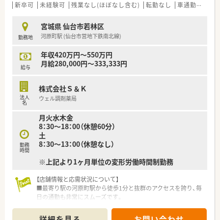
■正社員の勤務薬剤師を募集しており、社会保険や退職金制度な
新卒可
未経験可
残業なし(ほぼなし含む)
転勤なし
車通勤可
住宅
どの福利厚生も完備しています。
■休日は火曜日と土曜日、祝日の曜日固定休で、プライベートの
宮城県 仙台市若林区
予定が立てやすい環境です。
河原町駅 (仙台市営地下鉄南北線)
勤務地
【こんな方にオススメ】
年収420万円～550万円
■小児科領域の専門知識を深め、スキルアップしたいと考えてい
月給280,000円～333,333円
る薬剤師の方におすすめです。
給与
■将来は薬局経営に携わりたい、または独立開業を目指している
向上心のある方に最適です。
株式会社Ｓ＆Ｋ
■曜日固定の休みを希望し、ワークライフバランスを大切にしな
法人
ウェル調剤薬局
がら働きたい方にぴったりです。
名
月火水木金
【法人特徴について】
8：30～18：00（休憩60分）
■宮城県を中心に東北や関東エリアで16店舗を展開しており、
土
若い医師とのタイアップによる新規開局を積極的に行っていま
8：30～13：00（休憩なし）
す。
勤務
時間
■社長自身が経営ノウハウを豊富に持っており、ＭＫ2との連携
※上記より1ヶ月単位の変形労働時間制勤務
やクリニック誘致など、非常に営業力の強い法人であるのが特徴
です。
【店舗情報と応需状況について】
■社員のやる気を尊重する社風が根付いており、スキルアップの
■最寄り駅の河原町駅から徒歩1分と抜群のアクセスを誇り、毎
ための書籍代補助やeラーニングなど福利厚生も充実しておりま
日の通勤も非常にスムーズです。
す。
■応需科目は循環器科と精神科と内科と泌尿器科に対応してお
り、処方箋は1日約100枚応需します。
詳細を見る
お問い合わせ