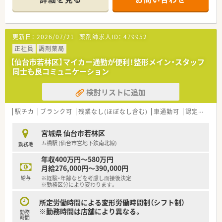
■常勤と非常勤の薬剤師に加えベテラン事務も在籍し、全員で連
携しながら業務を行っています。
【募集背景と求める人物像について】
更新日：
2026/07/21
薬剤師求人ID：
479952
■業務のさらなる円滑化を目指し、欠員に伴う新たな正社員の勤
務薬剤師を募集いたします。
正社員
調剤薬局
■周囲のスタッフと気持ちよく協力しながら、明るくコミュニケ
【仙台市若林区】マイカー通勤が便利！整形メイン・スタッフ
ーションを取れる方を歓迎します。
同士も良コミュニケーション
■これまでの知識や経験を生かして、周囲と調和しながら意欲的
に働きたい方に最適です。
検討リストに追加
【想定されるキャリアイメージ】
■多様な診療科目の処方箋を取り扱うため、薬剤師としての幅広
駅チカ
ブランク可
残業なし(ほぼなし含む)
車通勤可
認定薬剤師取得支援あり
い専門知識を着実に習得できます。
■認定薬剤師の取得支援制度が用意されており、働きながらさら
宮城県 仙台市若林区
なるスキルアップを目指せます。
五橋駅 (仙台市営地下鉄南北線)
勤務地
■経験を重ねることで店舗の中心的な存在となり、後輩の指導や
管理業務への挑戦も可能です。
年収400万円～580万円
月給276,000円～390,000円
給与
※経験・年齢などを考慮し面接後決定
※勤務区分により変わります。
所定労働時間による変形労働時間制（シフト制）
※勤務時間は店舗により異なる。
勤務
時間