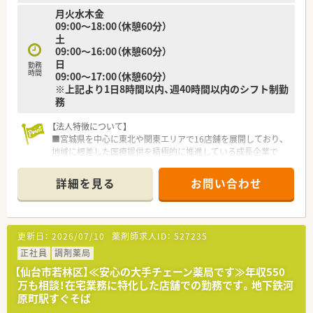
月火水木金
09:00～18:00（休憩60分）
土
09:00～16:00（休憩60分）
日
勤務
時間
09:00～17:00（休憩60分）
※上記より1日8時間以内、週40時間以内のシフト制勤
務
【法人特徴について】
■宮城県を中心に東北や関東エリアで16店舗を展開しており、
地域に根差した医療提供を積極的に推進している成長企業で
す。
■若いドクターと共に薬局を立ち上げるケースが多く、医師との
詳細を見る
お問い合わせ
良好な関係性を築きながら長く勤められる環境が整っていま
す。
■年平均5店舗のペースで新規出店を続けており、ドミナント展
開によって近隣店舗とのヘルプ体制も構築しやすくなっていま
更新日：
2026/07/10
薬剤師求人ID：
527235
す。
正社員
調剤薬局
【店舗情報と応需状況について】
【仙台市若林区】≪安心の大手チェーン薬局です≫年収550
■仙台市営地下鉄東西線の卸町駅から徒歩3分という好立地にあ
万も相談！在宅業務に特化した店舗での勤務です。地下鉄河
り、通勤の利便性が非常に高く通いやすい店舗です。
原町駅すぐそば
■近隣のクリニックから内科や皮膚科、消化器科など複数科目を