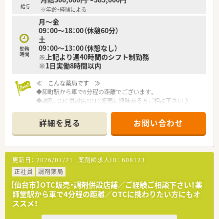
給与
※年齢・経験による
月～金
09：00～18：00（休憩60分）
土
09：00～13：00（休憩なし）
勤務
時間
※上記より週40時間のシフト制勤務
※1日実働8時間以内
≪ こんな薬局です ≫
◆卸町駅から車で6分程の距離でございます。
◆調剤、OTC併設店！OTC販売に興味ある方ご相談下さい♪
◆年間休日110日、有休消化もしやすい環境です！
◆大手チェーン薬局ならではの福利厚生が充実♪産休育休制度
詳細を見る
お問い合わせ
や育児介護短時間勤務制度など、ライフスタイルの変化にあわせ
て安心してお仕事を続けられる実績が多数あります。
更新日：
2026/07/21
薬剤師求人ID：
608123
正社員
調剤薬局
【仙台市】OTC販売・調剤併設店舗／ご経験ご相談下さい！薬
師堂駅から車で4分程の距離／OTCに携わりたい方にもオ
ススメ！