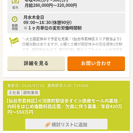
月給280,000円～320,000円
給与
月水木金日
09：00～18：30（休憩90分）
勤務
※１ヶ月単位の変形労働時間制
時間
＼火土固定休みで予定も充実／（仙台市若林区エリア担当より）
日曜出勤はありますが、火曜と土曜が固定休みの完全週休2日制
です。固定休みなので、旅行や習い事などプライベートの予定を
先々まで立てたい方に最適の環境ですよ。
＊------------------------------------------＊
詳細を見る
お問い合わせ
【店舗情報と応需状況について】
■仙台市営地下鉄東西線の卸町駅から徒歩約5分の場所に位置し
ており、公共交通機関を利用した通勤が非常に便利な立地です。
更新日：
2026/07/31
薬剤師求人ID：
735500
■門前のクリニックから小児科と内科の処方箋をメインに受け
ており、1日あたり平均70枚ほどの処方箋に対応しております。
正社員
調剤薬局
■薬剤師は常勤2名と応援1名の体制で、事務スタッフも2名在籍
【仙台市若林区】≪河原町駅徒歩すぐ≫医療モール内薬局／
しているため、チームワークを活かしてスムーズに業務を行えま
内科をはじめ複数科目応需／欠員に伴う募集／年収420万
す。
円～550万円
【求人情報について】
検討リストに追加
■ご経験やスキルに応じて、450万円から500万円の年収をご提
示させていただきます。