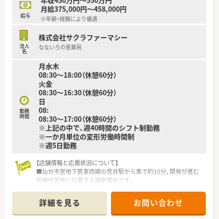
【法人特徴について】
月給375,000円～458,000円
■宮城県と岩手県で調剤薬局のほか訪問看護や居宅介護支援事
給与
※年齢・経験により優遇
業所などを広く展開しています。
■在宅医療と外来対応のハイブリッド型薬局を目指し、地域医療
株式会社サクラファーマシー
に幅広く貢献しています。
法人
なないろの里薬局
■社内に看護師やケアマネジャーなど多職種が在籍し、在宅医療
名
での連携がとりやすいです。
月水木
08:30～18:00（休憩60分）
火金
08:30～16:30（休憩60分）
日
08:
勤務
時間
08:30～17:00（休憩60分）
※上記の中で、週40時間のシフト制勤務
※一か月単位の変形労働時間制
※週5日勤務
【店舗情報と応需状況について】
■仙台市営地下鉄東西線の荒井駅から車で約10分、開発が進む
新興住宅地に位置する調剤薬局です。
■主な応需科目は内科、外科、小児科で、処方箋の約3割が小児科
のため専門性を高めることができます。
詳細を見る
お問い合わせ
■処方箋は1日平均80枚、日曜は100枚程度で、薬剤師は常時4名
体制で業務にあたります。