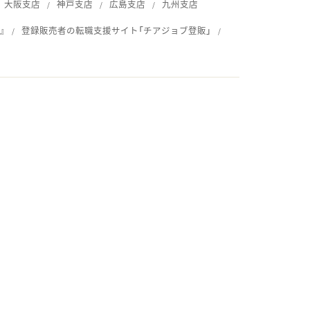
大阪支店
神戸支店
広島支店
九州支店
』
登録販売者の転職支援サイト「チアジョブ登販」