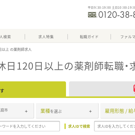
平日9：30-19：00 土日10：00-19：
人検索
求人特集
転職ガイド
ファル
0日以上
休日120日以上
の薬剤師転職・
す
業種
雇用形態 / 給
真庭市
を選ぶ
求人IDで検索