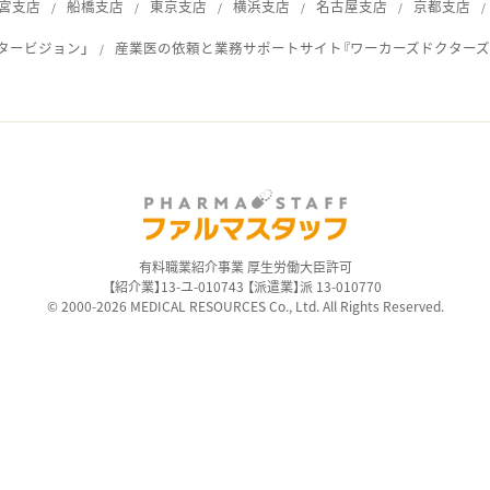
宮支店
船橋支店
東京支店
横浜支店
名古屋支店
京都支店
タービジョン」
産業医の依頼と業務サポートサイト『ワーカーズドクターズ
ス
有料職業紹介事業 厚生労働大臣許可
【紹介業】13-ユ-010743 【派遣業】派 13-010770
© 2000-2026 MEDICAL RESOURCES Co., Ltd. All Rights Reserved.