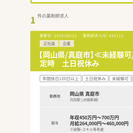
件の薬剤師求人
1
更新日：
2026/06/22
薬剤師求人ID：
690112
正社員
企業
【岡山県/真庭市】≪未経験可
定時 土日祝休み
年間休日120日以上
土日祝休み
未経験可
岡山県 真庭市
勤務地
月田駅 (JR姫新線)
年収450万円～700万円
月給264,000円～460,000円
給与
※経験・スキル等考慮