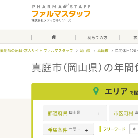
株式会社メディカルリソース
初めての方
求
薬剤師の転職・求人サイト ファルマスタッフ
岡山県
真庭市
年間休日12
真庭市（岡山県）の年間
エリア
で探
都道府県
市区町村
岡山県
希望条件
年間休日120日以上
フリーワード