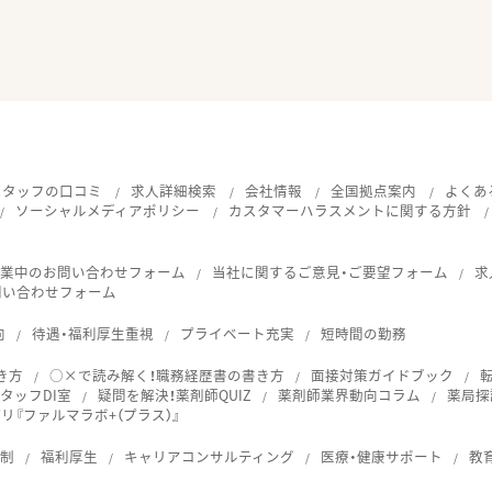
スタッフの口コミ
求人詳細検索
会社情報
全国拠点案内
よくあ
ソーシャルメディアポリシー
カスタマーハラスメントに関する方針
就業中のお問い合わせフォーム
当社に関するご意見・ご要望フォーム
求
問い合わせフォーム
向
待遇・福利厚生重視
プライベート充実
短時間の勤務
き方
○×で読み解く！職務経歴書の書き方
面接対策ガイドブック
タッフDI室
疑問を解決！薬剤師QUIZ
薬剤師業界動向コラム
薬局探
『ファルマラボ+（プラス）』
体制
福利厚生
キャリアコンサルティング
医療・健康サポート
教