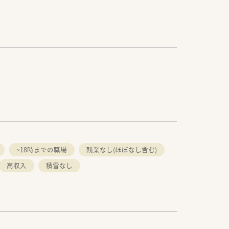
~18時までの職場
残業なし(ほぼなし含む)
高収入
積雪なし