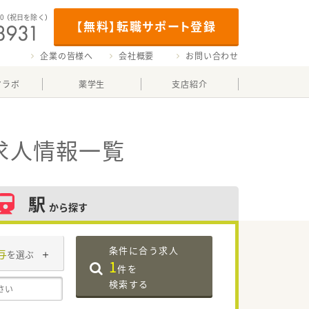
00
（祝日を除く）
【無料】転職サポート登録
企業の皆様へ
会社概要
お問い合わせ
マラボ
薬学生
支店紹介
求人情報一覧
駅
から探す
条件に合う求人
与
を選ぶ
1
件を
検索する