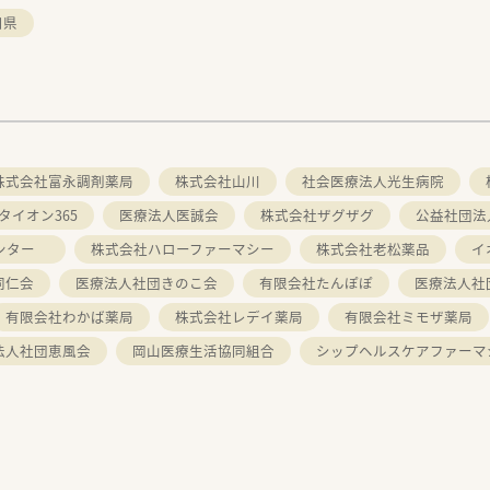
口県
株式会社富永調剤薬局
株式会社山川
社会医療法人光生病院
タイオン365
医療法人医誠会
株式会社ザグザグ
公益社団法
センター
株式会社ハローファーマシー
株式会社老松薬品
イ
同仁会
医療法人社団きのこ会
有限会社たんぽぽ
医療法人社
有限会社わかば薬局
株式会社レデイ薬局
有限会社ミモザ薬局
法人社団恵風会
岡山医療生活協同組合
シップヘルスケアファーマ