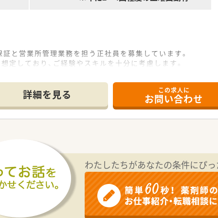
保証と営業所管理業務を担う正社員を募集しています。
円を想定しており、ご経験やスキルを十分に考慮します。
基本は土日祝休みでプライベートも充実できます。
この求人に
て】
詳細を見る
お問い合わせ
目的とした増員募集となり、新たな仲間を求めています。
お持ちの方であれば、未経験からでも応募が可能です。
や基本的なPCスキルをお持ちの方は優遇いたします。
）を遵守するための社内体制整備や監査対応をお願いします。
らの査察対応や、行政・顧客との折衝も担当します。
わたしたちがあなたの条件にぴっ
確認や、PCでの報告書作成など営業所管理全般も担います。
として、強固なネットワークと安定した経営基盤を持っています
して、豊富な経験と高度なノウハウを蓄積しています。