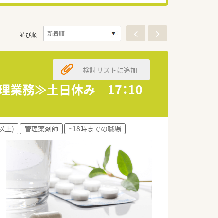
並び順
検討リストに追加
理業務≫土日休み 17：10
以上)
管理薬剤師
~18時までの職場