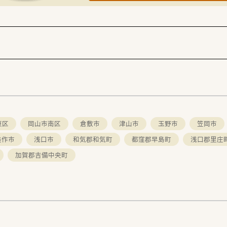
GMPガイドラインを厳格に遵守し、高い品質を維持しています。
東区
岡山市南区
倉敷市
津山市
玉野市
笠岡市
美作市
浅口市
和気郡和気町
都窪郡早島町
浅口郡里庄
加賀郡吉備中央町