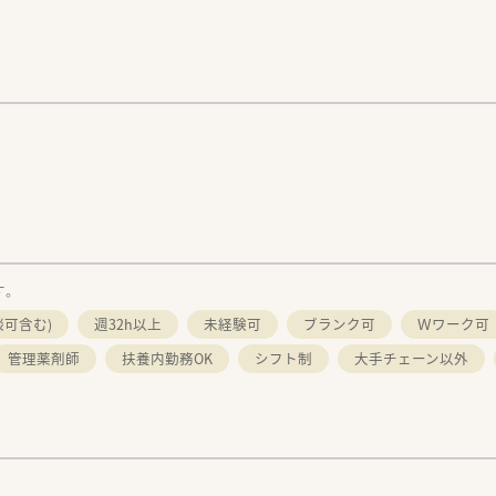
す。
談可含む)
週32h以上
未経験可
ブランク可
Ｗワーク可
管理薬剤師
扶養内勤務OK
シフト制
大手チェーン以外