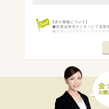
【求人情報について】
■医薬品物流センターにて品質
■年収は450万円から700万
■年間休日は120日以上あり、
【募集背景と求める人物像につい
■事業拡大と社内体制の強化を
■必須要件として薬剤師免許を
■もちろん、管理薬剤師のご経験
【想定される業務内容】
■医薬品の品質管理基準（GMP
■海外メーカーを含む取引先か
■倉庫内の薬剤保管状況の巡回
【会社特徴】
■総合物流企業グループの一員
■医薬品物流のエキスパートと