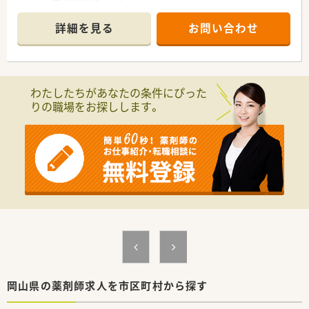
■年収は450万円から700万円を想定しており、ご経験やスキル
を十分に考慮します。
詳細を見る
お問い合わせ
■年間休日は120日以上あり、基本は土日祝休みでプライベート
も充実できます。
【募集背景と求める人物像について】
■事業拡大と社内体制の強化を目的とした増員募集となり、新た
わたしたちがあなたの条件にぴった
な仲間を求めています。
りの職場をお探しします。
■必須要件として薬剤師免許をお持ちの方であれば、未経験から
でも応募が可能です。
■もちろん、管理薬剤師のご経験や基本的なPCスキルをお持ち
の方は優遇いたします。
【想定される業務内容】
■医薬品の品質管理基準（GMP）を遵守するための社内体制整備
や監査対応をお願いします。
■海外メーカーを含む取引先からの査察対応や、行政・顧客との
折衝も担当します。
■倉庫内の薬剤保管状況の巡回確認や、PCでの報告書作成など
営業所管理全般も担います。
【会社特徴】
■総合物流企業グループの一員として、強固なネットワークと安
岡山県の薬剤師求人を市区町村から探す
定した経営基盤を持っています。
■医薬品物流のエキスパートとして、豊富な経験と高度なノウハ