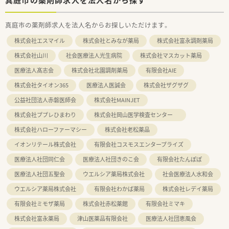
真庭市の薬剤師求人を法人名からお探しいただけます。
株式会社エスマイル
株式会社とみなが薬局
株式会社富永調剤薬局
株式会社山川
社会医療法人光生病院
株式会社マスカット薬局
医療法人髙志会
株式会社北園調剤薬局
有限会社AIE
株式会社タイオン365
医療法人医誠会
株式会社ザグザグ
公益社団法人赤磐医師会
株式会社MAINJET
株式会社ププレひまわり
株式会社岡山医学検査センター
株式会社ハローファーマシー
株式会社老松薬品
イオンリテール株式会社
有限会社コスモスエンタープライズ
医療法人社団同仁会
医療法人社団きのこ会
有限会社たんぽぽ
医療法人社団五聖会
ウエルシア薬局株式会社
社会医療法人水和会
ウエルシア薬局株式会社
有限会社わかば薬局
株式会社レデイ薬局
有限会社ミモザ薬局
株式会社赤松薬館
有限会社ミマキ
株式会社富永薬局
津山医薬品有限会社
医療法人社団恵風会