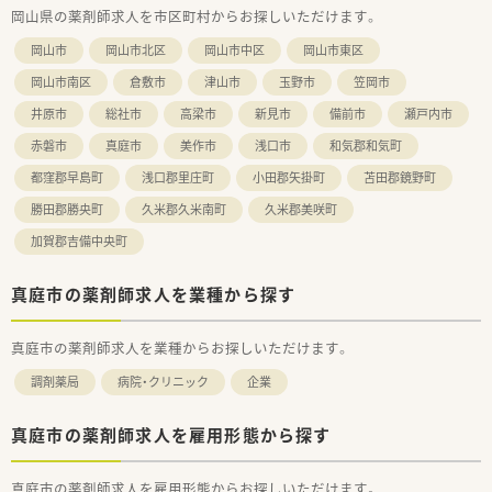
岡山県の薬剤師求人を市区町村からお探しいただけます。
ウを蓄積しています。
■医薬品の適正流通（GDP）やGMPガイドラインを厳格に遵守
岡山市
岡山市北区
岡山市中区
岡山市東区
し、高い品質を維持しています。
岡山市南区
倉敷市
津山市
玉野市
笠岡市
井原市
総社市
高梁市
新見市
備前市
瀬戸内市
赤磐市
真庭市
美作市
浅口市
和気郡和気町
都窪郡早島町
浅口郡里庄町
小田郡矢掛町
苫田郡鏡野町
勝田郡勝央町
久米郡久米南町
久米郡美咲町
加賀郡吉備中央町
真庭市の薬剤師求人を業種から探す
真庭市の薬剤師求人を業種からお探しいただけます。
調剤薬局
病院・クリニック
企業
真庭市の薬剤師求人を雇用形態から探す
真庭市の薬剤師求人を雇用形態からお探しいただけます。