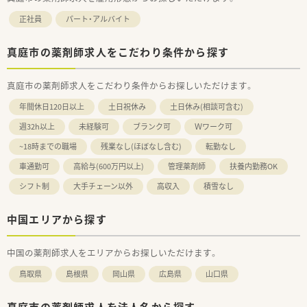
正社員
パート・アルバイト
真庭市の薬剤師求人をこだわり条件から探す
真庭市の薬剤師求人をこだわり条件からお探しいただけます。
年間休日120日以上
土日祝休み
土日休み(相談可含む)
週32h以上
未経験可
ブランク可
Ｗワーク可
~18時までの職場
残業なし(ほぼなし含む)
転勤なし
車通勤可
高給与(600万円以上)
管理薬剤師
扶養内勤務OK
シフト制
大手チェーン以外
高収入
積雪なし
中国エリアから探す
中国の薬剤師求人をエリアからお探しいただけます。
鳥取県
島根県
岡山県
広島県
山口県
真庭市の薬剤師求人を法人名から探す