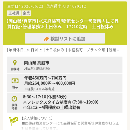
■処方箋による調剤業務、服薬指導、薬剤情報の提供など
更新日：
2026/06/22
薬剤師求人ID：
690112
＜研修制度＞
正社員
企業
■現場の先輩薬剤師より指導を受けて頂きます。
【岡山県/真庭市】≪未経験可/物流センター営業所内にて品
■大学病院とも連携しており、外部とも交流する機会がありま
質保証・管理業務≫土日休み 17：10定時 土日祝休み
す。
検討リストに追加
＜こんな方にもオススメ＞
■病院経験のある方
■幅広い科目を扱う病院でスキルをアップさせたい方
年間休日120日以上
土日祝休み
未経験可
ブランク可
残業なし(ほぼなし含む)
岡山県 真庭市
月田駅 (JR姫新線)
勤務地
年収450万円～700万円
月給264,000円～460,000円
給与
※経験・スキル等考慮
8:30～17:10（休憩50分）
※フレックスタイム制度有（7:30～19:00）
勤務
※年に2～4回程度の土曜出勤有
時間
【求人情報について】
■医薬品物流センターにて品質保証と営業所管理業務を担う正
社員を募集しています。