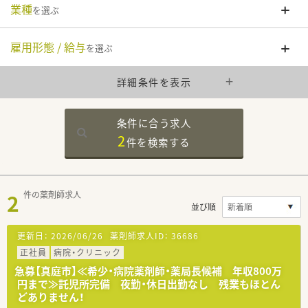
業種
を選ぶ
雇用形態 / 給与
を選ぶ
詳細条件を表示
条件に合う求人
2
件を
検索する
2
件の薬剤師求人
並び順
更新日：
2026/06/26
薬剤師求人ID：
36686
正社員
病院・クリニック
急募【真庭市】≪希少・病院薬剤師・薬局長候補 年収800万
円まで≫託児所完備 夜勤・休日出勤なし 残業もほとん
どありません！