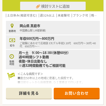
検討リストに追加
土日休み(相談可含む)
週32h以上
未経験可
ブランク可
残業なし(ほぼなし含む)
岡山県 真庭市
中国勝山駅 (JR姫新線)
勤務地
年収600万円～800万円
ご経験にあわせて応相談 《モデル年収》 20代 600万円～ 30代・40
給与
代 650万円～
…
月～土 9：00～18：00（休憩60分）
週40時間シフト勤務
夜勤・休日出勤なし
勤務
時間
※週32時間勤務でもご相談可能
＜こんな病院です＞
■創立50年以上の地域に密着した病院です。
■注射セットから病棟業務、ＤＩ業務まで行います。
■職員寮完備。託児所もあるので安心です。
■残業は月全体でも5時間程度。1日あたり15分程度となりま
詳細を見る
お問い合わせ
す。
＜業務内容＞