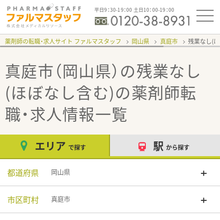
平日9：30-19：00 土日10：00-19：00
薬剤師の転職・求人サイト ファルマスタッフ
岡山県
真庭市
残業なし(
真庭市（岡山県）の残業なし
(ほぼなし含む)
の薬剤師転
職・求人情報一覧
エリア
駅
で探す
から探す
都道府県
岡山県
市区町村
真庭市