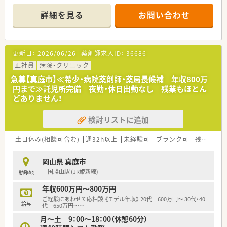
えて無理なく働きたい方に最適な職場です。
詳細を見る
お問い合わせ
【店舗情報と応需状況について】
■美作落合駅から徒歩7分程度の好立地にある店舗で、門前にあ
る総合病院から幅広い科目の処方箋を毎日応需しています。
■1日あたりの処方箋枚数は約110枚ですが、薬剤師は常時7名在
更新日：
2026/06/26
薬剤師求人ID：
36686
籍しているため、一人ひとりが余裕を持って業務に励めます。
■呼吸器科や内科をはじめ、心療内科や脳外科など多種多様な処
正社員
病院・クリニック
方に触れることができ、地域医療の要として機能している店舗で
急募【真庭市】≪希少・病院薬剤師・薬局長候補 年収800万
す。
円まで≫託児所完備 夜勤・休日出勤なし 残業もほとん
どありません！
【募集背景と求める人物像について】
■今回は退職者の発生に伴う欠員補充および体制強化のための
検討リストに追加
増員募集となっており、意欲ある薬剤師の方を幅広く募っていま
す。
■実務経験の有無や年齢は一切問いませんので、地域の方々に感
土日休み(相談可含む)
週32h以上
未経験可
ブランク可
残業なし(ほぼなし含む)
謝の気持ちを持って接することができる方を心よりお待ちして
います。
岡山県 真庭市
■多忙な時間帯でも周囲のスタッフと協力しながら、正確かつ迅
中国勝山駅 (JR姫新線)
勤務地
速な調剤業務を心がけていただける協調性のある方を求めてい
ます。
年収600万円～800万円
ご経験にあわせて応相談 《モデル年収》 20代 600万円～ 30代・40
【法人特徴について】
給与
代 650万円～
…
■岡山県内の真庭市や岡山市、総社市を中心に地域密着型の店舗
月～土 9：00～18：00（休憩60分）
展開を行っており、地元に根差した安定経営を続けている法人で