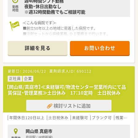
週40時間シフト勤務
す。
夜勤・休日出勤なし
■共生という企業理念を掲げており、患者様だけでなく共に働く
勤務
時間
※週32時間勤務でもご相談可能
仲間に対しても感謝の気持ちを忘れない社風が大きな特徴で
す。
＜こんな病院です＞
■業績に連動した昇給制度や年2回の賞与支給など、頑張りがし
■創立50年以上の地域に密着した病院です。
っかりと還元される仕組みが整っているため長く安心して働け
■注射セットから病棟業務、ＤＩ業務まで行います。
ます。
■職員寮完備。託児所もあるので安心です。
■残業は月全体でも5時間程度。1日あたり15分程度となりま
【求人情報について】
詳細を見る
お問い合わせ
す。
■正社員としてお迎えし、年収はご経験や前職の給与を考慮した
上で最大650万円という高水準な条件でのご相談が可能となっ
＜業務内容＞
ています。
■処方箋による調剤業務、服薬指導、薬剤情報の提供など
■昇給は年1回4月に実施されており、日々の業務への取り組み
更新日：
2026/06/22
薬剤師求人ID：
690112
や成果が着実に給与へ反映される公平な評価制度を導入してい
＜研修制度＞
正社員
企業
ます。
■現場の先輩薬剤師より指導を受けて頂きます。
■各種社会保険の完備はもちろんのこと、長く勤めていただいた
【岡山県/真庭市】≪未経験可/物流センター営業所内にて品
■大学病院とも連携しており、外部とも交流する機会がありま
方を対象とした退職金制度も用意されており福利厚生も充実し
質保証・管理業務≫土日休み 17：10定時 土日祝休み
す。
ています。
検討リストに追加
＜こんな方にもオススメ＞
■病院経験のある方
■幅広い科目を扱う病院でスキルをアップさせたい方
年間休日120日以上
土日祝休み
未経験可
ブランク可
残業なし(ほぼなし含む)
岡山県 真庭市
月田駅 (JR姫新線)
勤務地