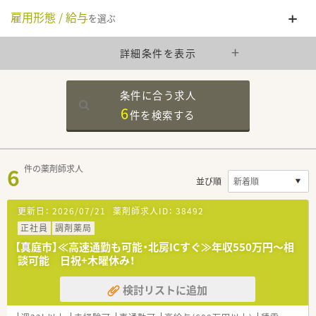
雇用形態 / 給与
を選ぶ
詳細条件を表示
条件に合う求人
6
件を
検索する
6
件の薬剤師求人
並び順
更新日：
2026/07/21
薬剤師求人ID：
38492
正社員
調剤薬局
【真庭市】≪高速通勤も可能・北房ICすぐ≫年収550万円～相
談可能 日祝+木曜休み！
検討リストに追加