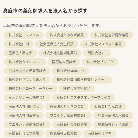
真庭市の薬剤師求人を法人名から探す
真庭市の薬剤師求人を法人名からお探しいただけます。
株式会社エスマイル
株式会社とみなが薬局
株式会社富永調剤薬局
株式会社山川
社会医療法人光生病院
株式会社マスカット薬局
医療法人髙志会
株式会社北園調剤薬局
有限会社AIE
株式会社タイオン365
医療法人医誠会
株式会社ザグザグ
公益社団法人赤磐医師会
株式会社MAINJET
株式会社ププレひまわり
株式会社岡山医学検査センター
株式会社ハローファーマシー
株式会社老松薬品
イオンリテール株式会社
有限会社コスモスエンタープライズ
医療法人社団同仁会
医療法人社団きのこ会
有限会社たんぽぽ
医療法人社団五聖会
ウエルシア薬局株式会社
社会医療法人水和会
ウエルシア薬局株式会社
有限会社わかば薬局
株式会社レデイ薬局
有限会社ミモザ薬局
株式会社赤松薬館
有限会社ミマキ