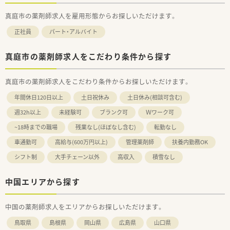
真庭市の薬剤師求人を雇用形態からお探しいただけます。
正社員
パート・アルバイト
真庭市の薬剤師求人をこだわり条件から探す
真庭市の薬剤師求人をこだわり条件からお探しいただけます。
年間休日120日以上
土日祝休み
土日休み(相談可含む)
週32h以上
未経験可
ブランク可
Ｗワーク可
~18時までの職場
残業なし(ほぼなし含む)
転勤なし
車通勤可
高給与(600万円以上)
管理薬剤師
扶養内勤務OK
シフト制
大手チェーン以外
高収入
積雪なし
中国エリアから探す
中国の薬剤師求人をエリアからお探しいただけます。
鳥取県
島根県
岡山県
広島県
山口県