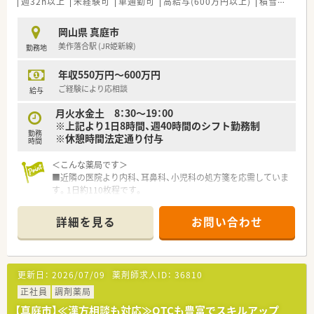
週32h以上
未経験可
車通勤可
高給与(600万円以上)
積雪なし
シ
岡山県 真庭市
美作落合駅 (JR姫新線)
勤務地
年収550万円～600万円
ご経験により応相談
給与
月火水金土 8：30～19：00
※上記より1日8時間、週40時間のシフト勤務制
勤務
※休憩時間法定通り付与
時間
＜こんな薬局です＞
■近隣の医院より内科、耳鼻科、小児科の処方箋を応需していま
す。1日約110枚程です。
■マイカー通勤が便利な立地です。ICからも近く、高速を使った
通勤もご相談いただけます。
詳細を見る
お問い合わせ
＜教育体制＞
■入社後1～3年の間は店舗の先輩方の指導の元、実務を経験し
ていきます。
更新日：
2026/07/09
薬剤師求人ID：
36810
＜法人特徴＞
正社員
調剤薬局
■総社市・倉敷市中心に、岡山県内に展開する地域密着型のチェ
【真庭市】≪漢方相談も対応≫OTCも豊富でスキルアップ