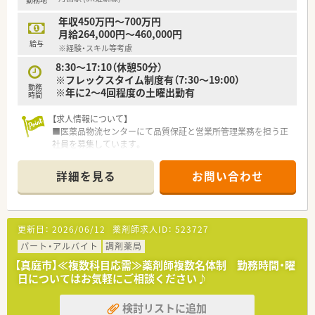
年収450万円～700万円
月給264,000円～460,000円
給与
※経験・スキル等考慮
8:30～17:10（休憩50分）
※フレックスタイム制度有（7:30～19:00）
勤務
※年に2～4回程度の土曜出勤有
時間
【求人情報について】
■医薬品物流センターにて品質保証と営業所管理業務を担う正
社員を募集しています。
■年収は450万円から700万円を想定しており、ご経験やスキル
を十分に考慮します。
詳細を見る
お問い合わせ
■年間休日は120日以上あり、基本は土日祝休みでプライベート
も充実できます。
【募集背景と求める人物像について】
更新日：
2026/06/12
薬剤師求人ID：
523727
■事業拡大と社内体制の強化を目的とした増員募集となり、新た
な仲間を求めています。
パート・アルバイト
調剤薬局
■必須要件として薬剤師免許をお持ちの方であれば、未経験から
【真庭市】≪複数科目応需≫薬剤師複数名体制 勤務時間・曜
でも応募が可能です。
日についてはお気軽にご相談ください♪
■もちろん、管理薬剤師のご経験や基本的なPCスキルをお持ち
の方は優遇いたします。
検討リストに追加