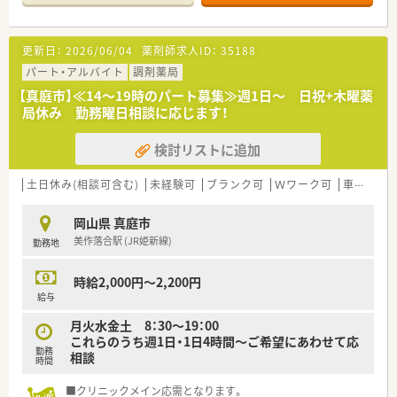
■処方箋枚数は約110枚/日です。
＜研修制度＞
更新日：
2026/06/04
薬剤師求人ID：
35188
■現場の先輩薬剤師より指導を受けて頂きます。
パート・アルバイト
調剤薬局
＜法人特徴＞
【真庭市】≪14～19時のパート募集≫週1日～ 日祝+木曜薬
■岡山県を拠点に店舗を展開している地元の調剤薬局です。
局休み 勤務曜日相談に応じます！
■年2回の賞与支給や業績に合わせた昇給などもございます。
検討リストに追加
＜こんな方にもおすすめ＞
■幅広い処方に触れて経験を積みたい方
■地域に根付いた調剤薬局で地域医療に貢献したい方
土日休み(相談可含む)
未経験可
ブランク可
Ｗワーク可
車通勤可
岡山県 真庭市
美作落合駅 (JR姫新線)
勤務地
時給2,000円～2,200円
給与
月火水金土 8：30～19：00
これらのうち週1日・1日4時間～ご希望にあわせて応
勤務
相談
時間
■クリニックメイン応需となります。