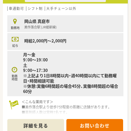
【想定される業務内容】
■医薬品の品質管理基準（GMP）を遵守するための社内体制整備
車通勤可
シフト制
大手チェーン以外
や監査対応をお願いします。
■海外メーカーを含む取引先からの査察対応や、行政・顧客との
岡山県 真庭市
折衝も担当します。
美作落合駅 (JR姫新線)
勤務地
■倉庫内の薬剤保管状況の巡回確認や、PCでの報告書作成など
営業所管理全般も担います。
時給2,000円～2,000円
【会社特徴】
給与
■総合物流企業グループの一員として、強固なネットワークと安
月～金
定した経営基盤を持っています。
9：00～19：00
■医薬品物流のエキスパートとして、豊富な経験と高度なノウハ
土
ウを蓄積しています。
9：00～17：30
■医薬品の適正流通（GDP）やGMPガイドラインを厳格に遵守
※上記より1日8時間以内・週40時間以内にて勤務曜
勤務
し、高い品質を維持しています。
時間
日・時間相談可能
※休憩:実働6時間超の場合45分、実働8時間超の場合
60分
＜こんな薬局です＞
■美作落合駅より徒歩7分程度の距離に店舗があります。
■薬剤師人数は常時7名です。
＜業務内容＞
詳細を見る
お問い合わせ
■門前の病院より幅広い処方を応需しています。