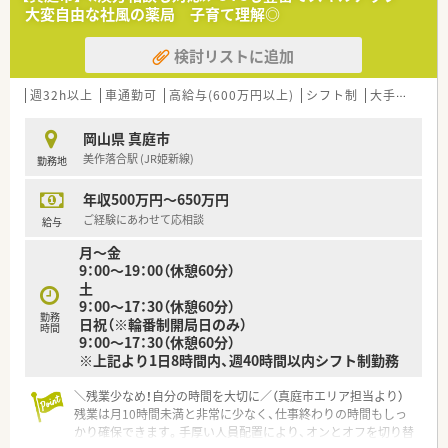
ーン薬局です。
大変自由な社風の薬局 子育て理解◎
■新しい環境に挑戦してみたい方、綺麗な店舗で働きたい方必見
です！
検討リストに追加
■おかやま子育て応援宣言企業です。子育て支援の一環として、
社員向けにお子さんを一時的に預かる施設も準備しているため、
復職の際もスムーズに復帰することが可能です。
週32h以上
車通勤可
高給与(600万円以上)
シフト制
大手チェーン以外
■懇親会やバーベキュー、勤続表彰など数多くの社内イベントも
あり、社員同士の交流を深めることで、仕事での連携も深め、よ
岡山県 真庭市
り良い仕事ができるようにしています。
美作落合駅 (JR姫新線)
勤務地
■各店舗アロマテラピーを取り入れたり、OTC医薬品だけでなく
駄菓子やアイスクリームも販売するなど、患者様に喜んで頂ける
年収500万円～650万円
薬局づくりを心がけています。
ご経験にあわせて応相談
給与
＜こんな方にもオススメ＞
月～金
■業務における自分の頑張りをしっかりと評価してもらいたい
9：00～19：00（休憩60分）
方
土
■ただ調剤をするだけでなく、イベントなど様々な催しを通して
9：00～17：30（休憩60分）
地域住民の方と交流を深めたい方
勤務
日祝（※輪番制開局日のみ）
時間
9：00～17：30（休憩60分）
※上記より1日8時間内、週40時間以内シフト制勤務
＼残業少なめ！自分の時間を大切に／（真庭市エリア担当より）
残業は月10時間未満と非常に少なく、仕事終わりの時間もしっ
かり確保できます。手厚い人員配置により、オンとオフを切り替