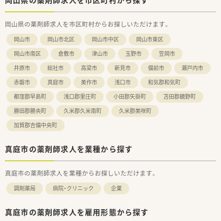
岡山県の薬剤師求人を市区町村からお探しいただけます。
岡山市
岡山市北区
岡山市中区
岡山市東区
岡山市南区
倉敷市
津山市
玉野市
笠岡市
井原市
総社市
高梁市
新見市
備前市
瀬戸内市
赤磐市
真庭市
美作市
浅口市
和気郡和気町
都窪郡早島町
浅口郡里庄町
小田郡矢掛町
苫田郡鏡野町
勝田郡勝央町
久米郡久米南町
久米郡美咲町
加賀郡吉備中央町
真庭市の薬剤師求人を業種から探す
真庭市の薬剤師求人を業種からお探しいただけます。
調剤薬局
病院・クリニック
企業
真庭市の薬剤師求人を雇用形態から探す