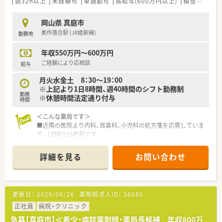
週32h以上
未経験可
車通勤可
高給与(600万円以上)
積雪なし
シ
岡山県 真庭市
美作落合駅 (JR姫新線)
勤務地
年収550万円～600万円
ご経験により応相談
給与
月火水金土 8：30～19：00
※上記より1日8時間、週40時間のシフト勤務制
勤務
※休憩時間法定通り付与
時間
＜こんな薬局です＞
■近隣の医院より内科、耳鼻科、小児科の処方箋を応需していま
す。1日約110枚程です。
■マイカー通勤が便利な立地です。ICからも近く、高速を使った
通勤もご相談いただけます。
詳細を見る
お問い合わせ
＜教育体制＞
■入社後1～3年の間は店舗の先輩方の指導の元、実務を経験し
ていきます。
更新日：
2026/06/26
薬剤師求人ID：
36686
＜法人特徴＞
正社員
病院・クリニック
■総社市・倉敷市中心に、岡山県内に展開する地域密着型のチェ
急募【真庭市】≪希少・病院薬剤師・薬局長候補 年収800万