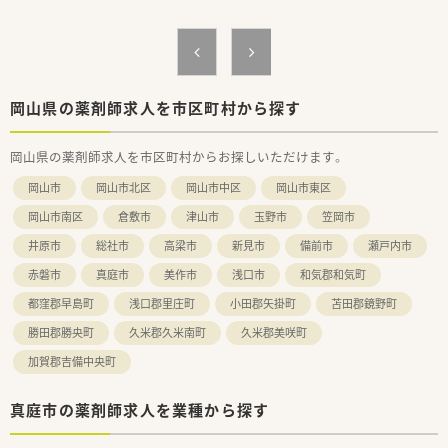
岡山県の薬剤師求人を市区町村から探す
岡山県の薬剤師求人を市区町村からお探しいただけます。
岡山市
岡山市北区
岡山市中区
岡山市東区
岡山市南区
倉敷市
津山市
玉野市
笠岡市
井原市
総社市
高梁市
新見市
備前市
瀬戸内市
赤磐市
真庭市
美作市
浅口市
和気郡和気町
都窪郡早島町
浅口郡里庄町
小田郡矢掛町
苫田郡鏡野町
勝田郡勝央町
久米郡久米南町
久米郡美咲町
加賀郡吉備中央町
真庭市の薬剤師求人を業種から探す