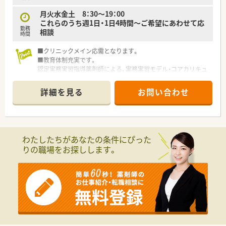
■総合物流企業グループの一員として、強固なネットワークと安
月火水金土 8：30～19：00
定した経営基盤を持っています。
これらのうち週1日・1日4時間～ご希望にあわせて応
■医薬品物流のエキスパートとして、豊富な経験と高度なノウハ
勤務
相談
ウを蓄積しています。
時間
■医薬品の適正流通（GDP）やGMPガイドラインを厳格に遵守
し、高い品質を維持しています。
■クリニックメイン応需となります。
■教育体制充実です。
認定実務実習指導薬剤師による、実務実習モデル・コアカリキュ
ラムに従った参加型実務実習を行っています。
■空間を大切に。
詳細を見る
お問い合わせ
アロマテラピーなど、待合室も閑散としたものではなく、温かみ
のある環境を作っています。
わたしたちがあなたの条件にぴった
りの職場をお探しします。