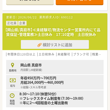
す。
＜業務内容＞
■処方箋による調剤業務、服薬指導、薬剤情報の提供など
更新日：
2026/06/22
薬剤師求人ID：
690112
＜研修制度＞
正社員
企業
■現場の先輩薬剤師より指導を受けて頂きます。
【岡山県/真庭市】≪未経験可/物流センター営業所内にて品
■大学病院とも連携しており、外部とも交流する機会がありま
質保証・管理業務≫土日休み 17：10定時 土日祝休み
す。
検討リストに追加
＜こんな方にもオススメ＞
■病院経験のある方
■幅広い科目を扱う病院でスキルをアップさせたい方
年間休日120日以上
土日祝休み
未経験可
ブランク可
残業なし(ほぼなし含む)
岡山県 真庭市
月田駅 (JR姫新線)
勤務地
年収450万円～700万円
月給264,000円～460,000円
給与
※経験・スキル等考慮
8:30～17:10（休憩50分）
※フレックスタイム制度有（7:30～19:00）
勤務
※年に2～4回程度の土曜出勤有
時間