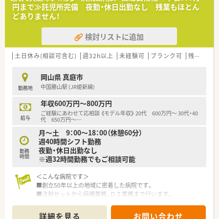
ーン薬局です。
円まで≫託児所完備 夜勤・休日出勤なし 残業もほとん
■新しい環境に挑戦してみたい方、綺麗な店舗で働きたい方必見
どありません！
です！
■おかやま子育て応援宣言企業です。子育て支援の一環として、
検討リストに追加
社員向けにお子さんを一時的に預かる施設も準備しているため、
復職の際もスムーズに復帰することが可能です。
■懇親会やバーベキュー、勤続表彰など数多くの社内イベントも
土日休み(相談可含む)
週32h以上
未経験可
ブランク可
残業なし(ほぼなし含む)
あり、社員同士の交流を深めることで、仕事での連携も深め、よ
り良い仕事ができるようにしています。
岡山県 真庭市
■各店舗アロマテラピーを取り入れたり、OTC医薬品だけでなく
中国勝山駅 (JR姫新線)
勤務地
駄菓子やアイスクリームも販売するなど、患者様に喜んで頂ける
薬局づくりを心がけています。
年収600万円～800万円
ご経験にあわせて応相談 《モデル年収》 20代 600万円～ 30代・40
＜こんな方にもオススメ＞
給与
代 650万円～
…
■業務における自分の頑張りをしっかりと評価してもらいたい
月～土 9：00～18：00（休憩60分）
方
週40時間シフト勤務
■ただ調剤をするだけでなく、イベントなど様々な催しを通して
夜勤・休日出勤なし
地域住民の方と交流を深めたい方
勤務
時間
※週32時間勤務でもご相談可能
＜こんな病院です＞
■創立50年以上の地域に密着した病院です。
■注射セットから病棟業務、ＤＩ業務まで行います。
■職員寮完備。託児所もあるので安心です。
■残業は月全体でも5時間程度。1日あたり15分程度となりま
詳細を見る
お問い合わせ