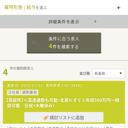
雇用形態 / 給与
を選ぶ
詳細条件を表示
条件に合う求人
4
件を
検索する
4
件の薬剤師求人
並び順
更新日：
2026/07/21
薬剤師求人ID：
38492
正社員
調剤薬局
【真庭市】≪高速通勤も可能・北房ICすぐ≫年収550万円～相
談可能 日祝+木曜休み！
検討リストに追加