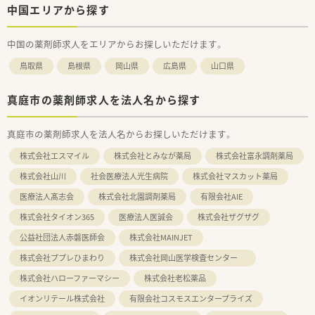
中国エリアから探す
中国の薬剤師求人をエリアからお探しいただけます。
鳥取県
島根県
岡山県
広島県
山口県
真庭市の薬剤師求人を法人名から探す
真庭市の薬剤師求人を法人名からお探しいただけます。
株式会社エスマイル
株式会社とみなが薬局
株式会社富永調剤薬局
株式会社山川
社会医療法人光生病院
株式会社マスカット薬局
医療法人髙志会
株式会社北園調剤薬局
有限会社AIE
株式会社タイオン365
医療法人医誠会
株式会社ザグザグ
公益社団法人赤磐医師会
株式会社MAINJET
株式会社ププレひまわり
株式会社岡山医学検査センター
株式会社ハローファーマシー
株式会社老松薬品
イオンリテール株式会社
有限会社コスモスエンタープライズ