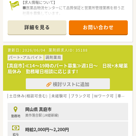
【求人情報について】
■医薬品物流センターにて品質保証と営業所管理業務を担う正
社員を募集しています。
■年収は450万円から700万円を想定しており、ご経験やスキル
を十分に考慮します。
詳細を見る
お問い合わせ
■年間休日は120日以上あり、基本は土日祝休みでプライベート
も充実できます。
【募集背景と求める人物像について】
更新日：
2026/06/04
薬剤師求人ID：
35188
■事業拡大と社内体制の強化を目的とした増員募集となり、新た
な仲間を求めています。
パート・アルバイト
調剤薬局
■必須要件として薬剤師免許をお持ちの方であれば、未経験から
【真庭市】≪14～19時のパート募集≫週1日～ 日祝+木曜薬
でも応募が可能です。
局休み 勤務曜日相談に応じます！
■もちろん、管理薬剤師のご経験や基本的なPCスキルをお持ち
の方は優遇いたします。
検討リストに追加
【想定される業務内容】
■医薬品の品質管理基準（GMP）を遵守するための社内体制整備
土日休み(相談可含む)
未経験可
ブランク可
Ｗワーク可
車通勤可
や監査対応をお願いします。
■海外メーカーを含む取引先からの査察対応や、行政・顧客との
岡山県 真庭市
折衝も担当します。
美作落合駅 (JR姫新線)
勤務地
■倉庫内の薬剤保管状況の巡回確認や、PCでの報告書作成など
営業所管理全般も担います。
時給2,000円～2,200円
【会社特徴】
給与